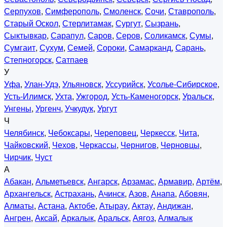
Серпухов
,
Симферополь
,
Смоленск
,
Сочи
,
Ставрополь
,
Старый Оскол
,
Стерлитамак
,
Сургут
,
Сызрань
,
Сыктывкар
,
Сарапул
,
Саров
,
Серов
,
Соликамск
,
Сумы
,
Сумгаит
,
Сухум
,
Семей
,
Сороки
,
Самарканд
,
Сарань
,
Степногорск
,
Сатпаев
У
Уфа
,
Улан-Удэ
,
Ульяновск
,
Уссурийск
,
Усолье-Сибирское
,
Усть-Илимск
,
Ухта
,
Ужгород
,
Усть-Каменогорск
,
Уральск
,
Унгены
,
Ургенч
,
Учкудук
,
Ургут
Ч
Челябинск
,
Чебоксары
,
Череповец
,
Черкесск
,
Чита
,
Чайковский
,
Чехов
,
Черкассы
,
Чернигов
,
Черновцы
,
Чирчик
,
Чуст
А
Абакан
,
Альметьевск
,
Ангарск
,
Арзамас
,
Армавир
,
Артём
,
Архангельск
,
Астрахань
,
Ачинск
,
Азов
,
Анапа
,
Абовян
,
Алматы
,
Астана
,
Актобе
,
Атырау
,
Актау
,
Андижан
,
Ангрен
,
Аксай
,
Аркалык
,
Аральск
,
Аягоз
,
Алмалык