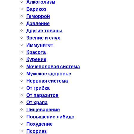
Алкоголизм
Варикоз
Геморрой
Давление
Другие товары
Зрение и слух
Иммунитет
Красота
Курение
Мочеполовая система
Мужское здоровье
Нервная система
От грибка
От паразитов
От храпа
Пищеварение
Повышение либидо
Похудение
Псориаз