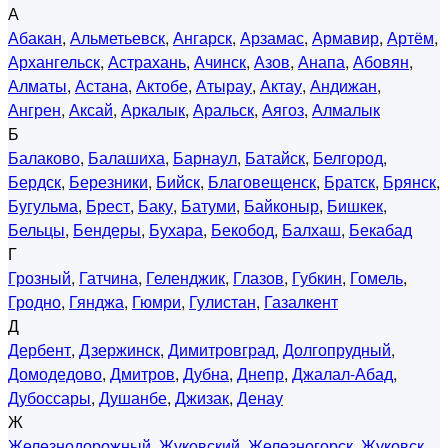
А
Абакан
,
Альметьевск
,
Ангарск
,
Арзамас
,
Армавир
,
Артём
,
Архангельск
,
Астрахань
,
Ачинск
,
Азов
,
Анапа
,
Абовян
,
Алматы
,
Астана
,
Актобе
,
Атырау
,
Актау
,
Андижан
,
Ангрен
,
Аксай
,
Аркалык
,
Аральск
,
Аягоз
,
Алмалык
Б
Балаково
,
Балашиха
,
Барнаул
,
Батайск
,
Белгород
,
Бердск
,
Березники
,
Бийск
,
Благовещенск
,
Братск
,
Брянск
,
Бугульма
,
Брест
,
Баку
,
Батуми
,
Байконыр
,
Бишкек
,
Бельцы
,
Бендеры
,
Бухара
,
Бекобод
,
Балхаш
,
Бекабад
Г
Грозный
,
Гатчина
,
Геленджик
,
Глазов
,
Губкин
,
Гомель
,
Гродно
,
Гянджа
,
Гюмри
,
Гулистан
,
Газалкент
Д
Дербент
,
Дзержинск
,
Димитровград
,
Долгопрудный
,
Домодедово
,
Дмитров
,
Дубна
,
Днепр
,
Джалал-Абад
,
Дубоссары
,
Душанбе
,
Джизак
,
Денау
Ж
Железнодорожный
,
Жуковский
,
Железногорск
,
Жуковск
,