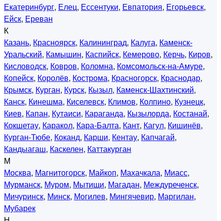
Екатеринбург
,
Елец
,
Ессентуки
,
Евпатория
,
Егорьевск
,
Ейск
,
Ереван
К
Казань
,
Красноярск
,
Калининград
,
Калуга
,
Каменск-
Уральский
,
Камышин
,
Каспийск
,
Кемерово
,
Керчь
,
Киров
,
Кисловодск
,
Ковров
,
Коломна
,
Комсомольск-на-Амуре
,
Копейск
,
Королёв
,
Кострома
,
Красногорск
,
Краснодар
,
Крымск
,
Курган
,
Курск
,
Кызыл
,
Каменск-Шахтинский
,
Канск
,
Кинешма
,
Киселевск
,
Климов
,
Колпино
,
Кузнецк
,
Киев
,
Капан
,
Кутаиси
,
Караганда
,
Кызылорда
,
Костанай
,
Кокшетау
,
Каракол
,
Кара-Балта
,
Кант
,
Кагул
,
Кишинёв
,
Курган-Тюбе
,
Коканд
,
Карши
,
Кентау
,
Капчагай
,
Кандыагаш
,
Каскелен
,
Каттакурган
М
Москва
,
Магнитогорск
,
Майкоп
,
Махачкала
,
Миасс
,
Мурманск
,
Муром
,
Мытищи
,
Магадан
,
Междуреченск
,
Мичуринск
,
Минск
,
Могилев
,
Мингячевир
,
Маргилан
,
Мубарек
Н