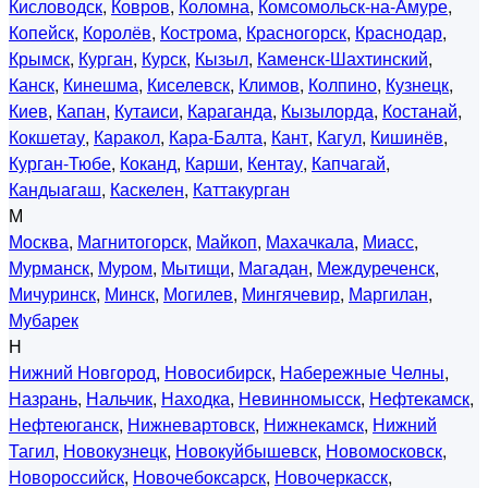
Кисловодск
,
Ковров
,
Коломна
,
Комсомольск-на-Амуре
,
Копейск
,
Королёв
,
Кострома
,
Красногорск
,
Краснодар
,
Крымск
,
Курган
,
Курск
,
Кызыл
,
Каменск-Шахтинский
,
Канск
,
Кинешма
,
Киселевск
,
Климов
,
Колпино
,
Кузнецк
,
Киев
,
Капан
,
Кутаиси
,
Караганда
,
Кызылорда
,
Костанай
,
Кокшетау
,
Каракол
,
Кара-Балта
,
Кант
,
Кагул
,
Кишинёв
,
Курган-Тюбе
,
Коканд
,
Карши
,
Кентау
,
Капчагай
,
Кандыагаш
,
Каскелен
,
Каттакурган
М
Москва
,
Магнитогорск
,
Майкоп
,
Махачкала
,
Миасс
,
Мурманск
,
Муром
,
Мытищи
,
Магадан
,
Междуреченск
,
Мичуринск
,
Минск
,
Могилев
,
Мингячевир
,
Маргилан
,
Мубарек
Н
Нижний Новгород
,
Новосибирск
,
Набережные Челны
,
Назрань
,
Нальчик
,
Находка
,
Невинномысск
,
Нефтекамск
,
Нефтеюганск
,
Нижневартовск
,
Нижнекамск
,
Нижний
Тагил
,
Новокузнецк
,
Новокуйбышевск
,
Новомосковск
,
Новороссийск
,
Новочебоксарск
,
Новочеркасск
,