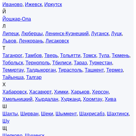
Иваново
,
Ижевск
,
Иркутск
Й
Йошкар-Ола
Л
Липецк
,
Люберцы
,
Ленинск-Кузнецкий
,
Луганск
,
Луцк
,
Львов
,
Ленкорань
,
Лисаковск
Т
Таганрог
,
Тамбов
,
Тверь
,
Тольятти
,
Томск
,
Тула
,
Тюмень
,
Тобольск
,
Тернополь
,
Тбилиси
,
Тараз
,
Туркестан
,
Темиртау
,
Талдыкорган
,
Тирасполь
,
Ташкент
,
Термез
,
Тайынша
,
Талгар
Х
Хабаровск
,
Хасавюрт
,
Химки
,
Харьков
,
Херсон
,
Хмельницкий
,
Хырдалан
,
Худжанд
,
Хромтау
,
Хива
Ш
Шахты
,
Ширван
,
Шеки
,
Шымкент
,
Шахрисабз
,
Шахтинск
,
Шу
Щ
Щелково
,
Щучинск