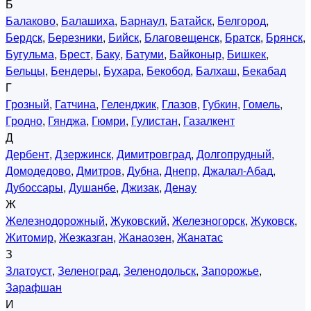
Б
Балаково
,
Балашиха
,
Барнаул
,
Батайск
,
Белгород
,
Бердск
,
Березники
,
Бийск
,
Благовещенск
,
Братск
,
Брянск
,
Бугульма
,
Брест
,
Баку
,
Батуми
,
Байконыр
,
Бишкек
,
Бельцы
,
Бендеры
,
Бухара
,
Бекобод
,
Балхаш
,
Бекабад
Г
Грозный
,
Гатчина
,
Геленджик
,
Глазов
,
Губкин
,
Гомель
,
Гродно
,
Гянджа
,
Гюмри
,
Гулистан
,
Газалкент
Д
Дербент
,
Дзержинск
,
Димитровград
,
Долгопрудный
,
Домодедово
,
Дмитров
,
Дубна
,
Днепр
,
Джалал-Абад
,
Дубоссары
,
Душанбе
,
Джизак
,
Денау
Ж
Железнодорожный
,
Жуковский
,
Железногорск
,
Жуковск
,
Житомир
,
Жезказган
,
Жанаозен
,
Жанатас
З
Златоуст
,
Зеленоград
,
Зеленодольск
,
Запорожье
,
Зарафшан
И