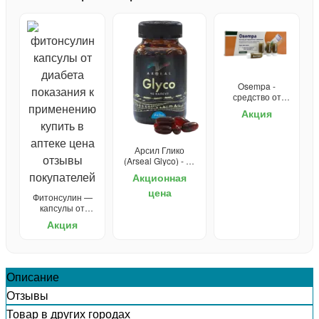
Osempa -
средство от
диабета
Акция
Арсил Глико
(Arseal Glyco) - от
диабета
Акционная
цена
Фитонсулин —
капсулы от
диабета
Акция
Описание
Отзывы
Товар в других городах