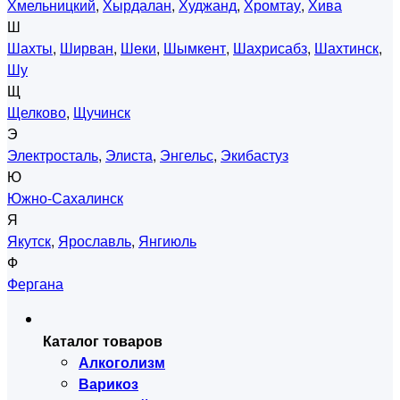
Хмельницкий
,
Хырдалан
,
Худжанд
,
Хромтау
,
Хива
Ш
Шахты
,
Ширван
,
Шеки
,
Шымкент
,
Шахрисабз
,
Шахтинск
,
Шу
Щ
Щелково
,
Щучинск
Э
Электросталь
,
Элиста
,
Энгельс
,
Экибастуз
Ю
Южно-Сахалинск
Я
Якутск
,
Ярославль
,
Янгиюль
Ф
Фергана
Каталог товаров
Алкоголизм
Варикоз