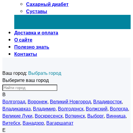
Сахарный диабет
Суставы
Доставка и оплата
О сайте
Полезно знать
Контакты
Ваш город:
Выбрать город
Выберите ваш город
В
Волгоград
,
Воронеж
,
Великий Новгород
,
Владивосток
,
Владикавказ
,
Владимир
,
Волгодонск
,
Волжский
,
Вологда
,
Великие Луки
,
Воскресенск
,
Воткинск
,
Выборг
,
Винница
,
Витебск
,
Ванадзор
,
Вагаршапат
Е