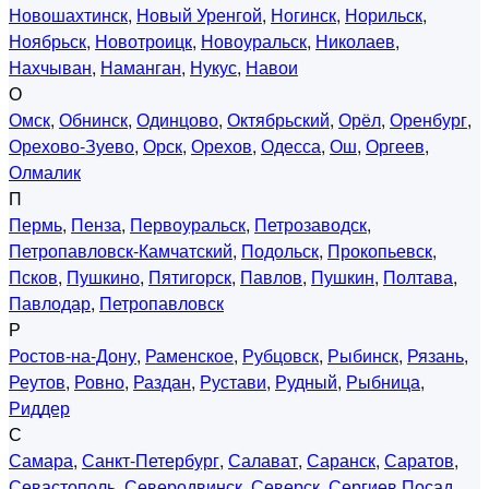
Новошахтинск
,
Новый Уренгой
,
Ногинск
,
Норильск
,
Ноябрьск
,
Новотроицк
,
Новоуральск
,
Николаев
,
Нахчыван
,
Наманган
,
Нукус
,
Навои
О
Омск
,
Обнинск
,
Одинцово
,
Октябрьский
,
Орёл
,
Оренбург
,
Орехово-Зуево
,
Орск
,
Орехов
,
Одесса
,
Ош
,
Оргеев
,
Олмалик
П
Пермь
,
Пенза
,
Первоуральск
,
Петрозаводск
,
Петропавловск-Камчатский
,
Подольск
,
Прокопьевск
,
Псков
,
Пушкино
,
Пятигорск
,
Павлов
,
Пушкин
,
Полтава
,
Павлодар
,
Петропавловск
Р
Ростов-на-Дону
,
Раменское
,
Рубцовск
,
Рыбинск
,
Рязань
,
Реутов
,
Ровно
,
Раздан
,
Рустави
,
Рудный
,
Рыбница
,
Риддер
С
Самара
,
Санкт-Петербург
,
Салават
,
Саранск
,
Саратов
,
Севастополь
,
Северодвинск
,
Северск
,
Сергиев Посад
,