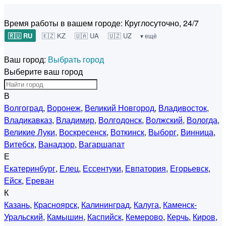
Время работы в вашем городе:
Круглосуточно, 24/7
🇷🇺 RU
🇰🇿 KZ
🇺🇦 UA
🇺🇿 UZ
▾ ещё
Ваш город:
Выбрать город
Выберите ваш город
В
Волгоград
,
Воронеж
,
Великий Новгород
,
Владивосток
,
Владикавказ
,
Владимир
,
Волгодонск
,
Волжский
,
Вологда
,
Великие Луки
,
Воскресенск
,
Воткинск
,
Выборг
,
Винница
,
Витебск
,
Ванадзор
,
Вагаршапат
Е
Екатеринбург
,
Елец
,
Ессентуки
,
Евпатория
,
Егорьевск
,
Ейск
,
Ереван
К
Казань
,
Красноярск
,
Калининград
,
Калуга
,
Каменск-
Уральский
,
Камышин
,
Каспийск
,
Кемерово
,
Керчь
,
Киров
,