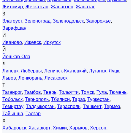
Житомир
,
Жезказган
,
Жанаозен
,
Жанатас
З
Златоуст
,
Зеленоград
,
Зеленодольск
,
Запорожье
,
Зарафшан
И
Иваново
,
Ижевск
,
Иркутск
Й
Йошкар-Ола
Л
Липецк
,
Люберцы
,
Ленинск-Кузнецкий
,
Луганск
,
Луцк
,
Львов
,
Ленкорань
,
Лисаковск
Т
Таганрог
,
Тамбов
,
Тверь
,
Тольятти
,
Томск
,
Тула
,
Тюмень
,
Тобольск
,
Тернополь
,
Тбилиси
,
Тараз
,
Туркестан
,
Темиртау
,
Талдыкорган
,
Тирасполь
,
Ташкент
,
Термез
,
Тайынша
,
Талгар
Х
Хабаровск
,
Хасавюрт
,
Химки
,
Харьков
,
Херсон
,