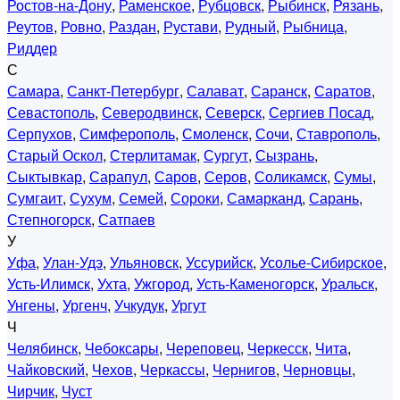
Ростов-на-Дону
,
Раменское
,
Рубцовск
,
Рыбинск
,
Рязань
,
Реутов
,
Ровно
,
Раздан
,
Рустави
,
Рудный
,
Рыбница
,
Риддер
С
Самара
,
Санкт-Петербург
,
Салават
,
Саранск
,
Саратов
,
Севастополь
,
Северодвинск
,
Северск
,
Сергиев Посад
,
Серпухов
,
Симферополь
,
Смоленск
,
Сочи
,
Ставрополь
,
Старый Оскол
,
Стерлитамак
,
Сургут
,
Сызрань
,
Сыктывкар
,
Сарапул
,
Саров
,
Серов
,
Соликамск
,
Сумы
,
Сумгаит
,
Сухум
,
Семей
,
Сороки
,
Самарканд
,
Сарань
,
Степногорск
,
Сатпаев
У
Уфа
,
Улан-Удэ
,
Ульяновск
,
Уссурийск
,
Усолье-Сибирское
,
Усть-Илимск
,
Ухта
,
Ужгород
,
Усть-Каменогорск
,
Уральск
,
Унгены
,
Ургенч
,
Учкудук
,
Ургут
Ч
Челябинск
,
Чебоксары
,
Череповец
,
Черкесск
,
Чита
,
Чайковский
,
Чехов
,
Черкассы
,
Чернигов
,
Черновцы
,
Чирчик
,
Чуст