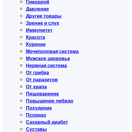
Геморрой
Давление
Другие товары
Зрение и слух
Иммунитет
Красота
Курение
Мочеполовая система
Мужское здоровье
Нервная система
От грибка
От паразитов
От храпа
Пищеварение
Повышение либидо
Похудение
Псориаз
Сахарный диабет
Суставы