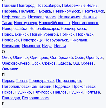
Нижний Новгород
,
Новосибирск
,
Набережные Челны
,
Назрань
,
Нальчик
,
Находка
,
Невинномысск
,
Нефтекамск
,
Нефтеюганск
,
Нижневартовск
,
Нижнекамск
,
Нижний
Тагил
,
Новокузнецк
,
Новокуйбышевск
,
Новомосковск
,
Новороссийск
,
Новочебоксарск
,
Новочеркасск
,
Новошахтинск
,
Новый Уренгой
,
Ногинск
,
Норильск
,
Ноябрьск
,
Новотроицк
,
Новоуральск
,
Николаев
,
Нахчыван
,
Наманган
,
Нукус
,
Навои
О
Омск
,
Обнинск
,
Одинцово
,
Октябрьский
,
Орёл
,
Оренбург
,
Орехово-Зуево
,
Орск
,
Орехов
,
Одесса
,
Ош
,
Оргеев
,
Олмалик
П
Пермь
,
Пенза
,
Первоуральск
,
Петрозаводск
,
Петропавловск-Камчатский
,
Подольск
,
Прокопьевск
,
Псков
,
Пушкино
,
Пятигорск
,
Павлов
,
Пушкин
,
Полтава
,
Павлодар
,
Петропавловск
Р