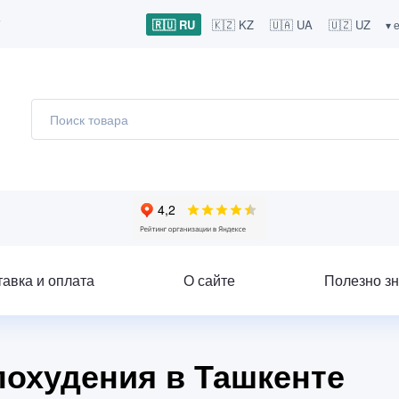
7
🇷🇺 RU
🇰🇿 KZ
🇺🇦 UA
🇺🇿 UZ
▾ 
тавка и оплата
О сайте
Полезно зн
 похудения в Ташкенте