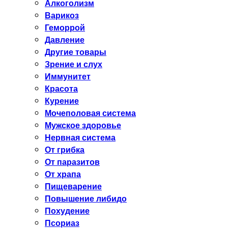
Алкоголизм
Варикоз
Геморрой
Давление
Другие товары
Зрение и слух
Иммунитет
Красота
Курение
Мочеполовая система
Мужское здоровье
Нервная система
От грибка
От паразитов
От храпа
Пищеварение
Повышение либидо
Похудение
Псориаз