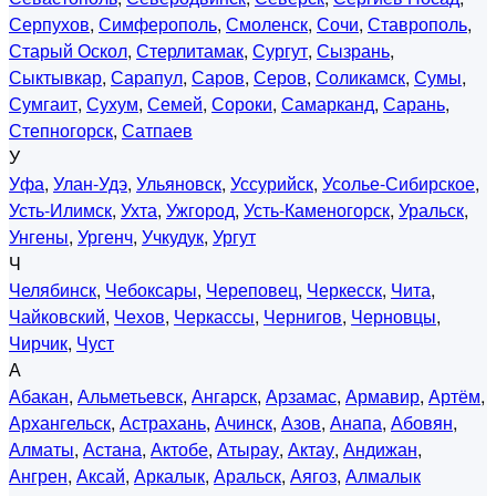
Серпухов
,
Симферополь
,
Смоленск
,
Сочи
,
Ставрополь
,
Старый Оскол
,
Стерлитамак
,
Сургут
,
Сызрань
,
Сыктывкар
,
Сарапул
,
Саров
,
Серов
,
Соликамск
,
Сумы
,
Сумгаит
,
Сухум
,
Семей
,
Сороки
,
Самарканд
,
Сарань
,
Степногорск
,
Сатпаев
У
Уфа
,
Улан-Удэ
,
Ульяновск
,
Уссурийск
,
Усолье-Сибирское
,
Усть-Илимск
,
Ухта
,
Ужгород
,
Усть-Каменогорск
,
Уральск
,
Унгены
,
Ургенч
,
Учкудук
,
Ургут
Ч
Челябинск
,
Чебоксары
,
Череповец
,
Черкесск
,
Чита
,
Чайковский
,
Чехов
,
Черкассы
,
Чернигов
,
Черновцы
,
Чирчик
,
Чуст
А
Абакан
,
Альметьевск
,
Ангарск
,
Арзамас
,
Армавир
,
Артём
,
Архангельск
,
Астрахань
,
Ачинск
,
Азов
,
Анапа
,
Абовян
,
Алматы
,
Астана
,
Актобе
,
Атырау
,
Актау
,
Андижан
,
Ангрен
,
Аксай
,
Аркалык
,
Аральск
,
Аягоз
,
Алмалык