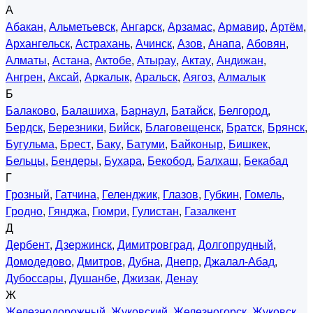
А
Абакан
,
Альметьевск
,
Ангарск
,
Арзамас
,
Армавир
,
Артём
,
Архангельск
,
Астрахань
,
Ачинск
,
Азов
,
Анапа
,
Абовян
,
Алматы
,
Астана
,
Актобе
,
Атырау
,
Актау
,
Андижан
,
Ангрен
,
Аксай
,
Аркалык
,
Аральск
,
Аягоз
,
Алмалык
Б
Балаково
,
Балашиха
,
Барнаул
,
Батайск
,
Белгород
,
Бердск
,
Березники
,
Бийск
,
Благовещенск
,
Братск
,
Брянск
,
Бугульма
,
Брест
,
Баку
,
Батуми
,
Байконыр
,
Бишкек
,
Бельцы
,
Бендеры
,
Бухара
,
Бекобод
,
Балхаш
,
Бекабад
Г
Грозный
,
Гатчина
,
Геленджик
,
Глазов
,
Губкин
,
Гомель
,
Гродно
,
Гянджа
,
Гюмри
,
Гулистан
,
Газалкент
Д
Дербент
,
Дзержинск
,
Димитровград
,
Долгопрудный
,
Домодедово
,
Дмитров
,
Дубна
,
Днепр
,
Джалал-Абад
,
Дубоссары
,
Душанбе
,
Джизак
,
Денау
Ж
Железнодорожный
,
Жуковский
,
Железногорск
,
Жуковск
,