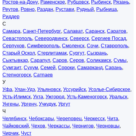
Ростов-на-Дону
,
Раменское
,
Рубцовск
,
Рыбинск
,
Рязань
,
Реутов
,
Ровно
,
Раздан
,
Рустави
,
Рудный
,
Рыбница
,
Риддер
С
Самара
,
Санкт-Петербург
,
Салават
,
Саранск
,
Саратов
,
Севастополь
,
Северодвинск
,
Северск
,
Сергиев Посад
,
Серпухов
,
Симферополь
,
Смоленск
,
Сочи
,
Ставрополь
,
Старый Оскол
,
Стерлитамак
,
Сургут
,
Сызрань
,
Сыктывкар
,
Сарапул
,
Саров
,
Серов
,
Соликамск
,
Сумы
,
Сумгаит
,
Сухум
,
Семей
,
Сороки
,
Самарканд
,
Сарань
,
Степногорск
,
Сатпаев
У
Уфа
,
Улан-Удэ
,
Ульяновск
,
Уссурийск
,
Усолье-Сибирское
,
Усть-Илимск
,
Ухта
,
Ужгород
,
Усть-Каменогорск
,
Уральск
,
Унгены
,
Ургенч
,
Учкудук
,
Ургут
Ч
Челябинск
,
Чебоксары
,
Череповец
,
Черкесск
,
Чита
,
Чайковский
,
Чехов
,
Черкассы
,
Чернигов
,
Черновцы
,
Чирчик
,
Чуст