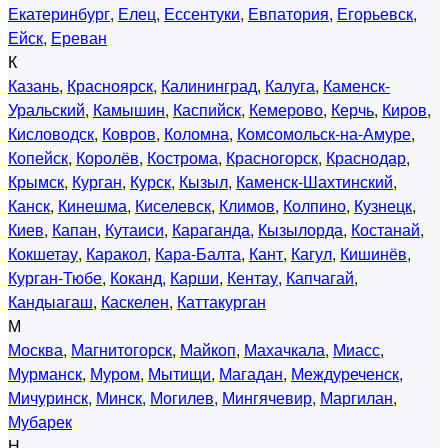
Екатеринбург
,
Елец
,
Ессентуки
,
Евпатория
,
Егорьевск
,
Ейск
,
Ереван
К
Казань
,
Красноярск
,
Калининград
,
Калуга
,
Каменск-
Уральский
,
Камышин
,
Каспийск
,
Кемерово
,
Керчь
,
Киров
,
Кисловодск
,
Ковров
,
Коломна
,
Комсомольск-на-Амуре
,
Копейск
,
Королёв
,
Кострома
,
Красногорск
,
Краснодар
,
Крымск
,
Курган
,
Курск
,
Кызыл
,
Каменск-Шахтинский
,
Канск
,
Кинешма
,
Киселевск
,
Климов
,
Колпино
,
Кузнецк
,
Киев
,
Капан
,
Кутаиси
,
Караганда
,
Кызылорда
,
Костанай
,
Кокшетау
,
Каракол
,
Кара-Балта
,
Кант
,
Кагул
,
Кишинёв
,
Курган-Тюбе
,
Коканд
,
Карши
,
Кентау
,
Капчагай
,
Кандыагаш
,
Каскелен
,
Каттакурган
М
Москва
,
Магнитогорск
,
Майкоп
,
Махачкала
,
Миасс
,
Мурманск
,
Муром
,
Мытищи
,
Магадан
,
Междуреченск
,
Мичуринск
,
Минск
,
Могилев
,
Мингячевир
,
Маргилан
,
Мубарек
Н