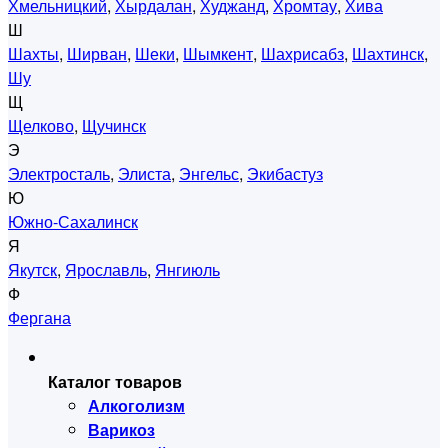
Хмельницкий
,
Хырдалан
,
Худжанд
,
Хромтау
,
Хива
Ш
Шахты
,
Ширван
,
Шеки
,
Шымкент
,
Шахрисабз
,
Шахтинск
,
Шу
Щ
Щелково
,
Щучинск
Э
Электросталь
,
Элиста
,
Энгельс
,
Экибастуз
Ю
Южно-Сахалинск
Я
Якутск
,
Ярославль
,
Янгиюль
Ф
Фергана
Каталог товаров
Алкоголизм
Варикоз