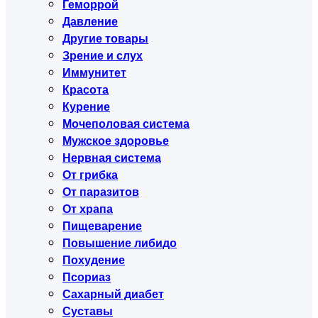
Геморрой
Давление
Другие товары
Зрение и слух
Иммунитет
Красота
Курение
Мочеполовая система
Мужское здоровье
Нервная система
От грибка
От паразитов
От храпа
Пищеварение
Повышение либидо
Похудение
Псориаз
Сахарный диабет
Суставы