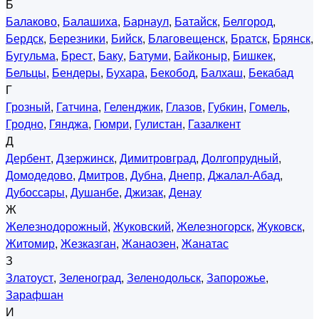
Б
Балаково
,
Балашиха
,
Барнаул
,
Батайск
,
Белгород
,
Бердск
,
Березники
,
Бийск
,
Благовещенск
,
Братск
,
Брянск
,
Бугульма
,
Брест
,
Баку
,
Батуми
,
Байконыр
,
Бишкек
,
Бельцы
,
Бендеры
,
Бухара
,
Бекобод
,
Балхаш
,
Бекабад
Г
Грозный
,
Гатчина
,
Геленджик
,
Глазов
,
Губкин
,
Гомель
,
Гродно
,
Гянджа
,
Гюмри
,
Гулистан
,
Газалкент
Д
Дербент
,
Дзержинск
,
Димитровград
,
Долгопрудный
,
Домодедово
,
Дмитров
,
Дубна
,
Днепр
,
Джалал-Абад
,
Дубоссары
,
Душанбе
,
Джизак
,
Денау
Ж
Железнодорожный
,
Жуковский
,
Железногорск
,
Жуковск
,
Житомир
,
Жезказган
,
Жанаозен
,
Жанатас
З
Златоуст
,
Зеленоград
,
Зеленодольск
,
Запорожье
,
Зарафшан
И