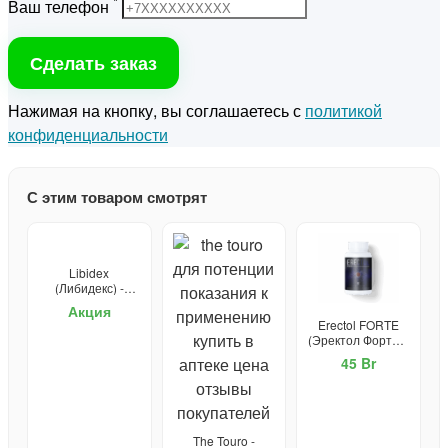
*
Ваш телефон
Сделать заказ
Нажимая на кнопку, вы соглашаетесь с
политикой
конфиденциальности
С этим товаром смотрят
Libidex
(Либидекс) -
капсулы от
Акция
простатита и для
Erectol FORTE
потенции
(Эректол Форте) -
средство для
45 Br
потенции
The Touro -