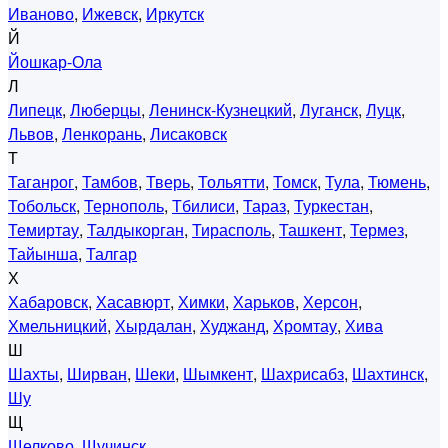
Иваново
,
Ижевск
,
Иркутск
Й
Йошкар-Ола
Л
Липецк
,
Люберцы
,
Ленинск-Кузнецкий
,
Луганск
,
Луцк
,
Львов
,
Ленкорань
,
Лисаковск
Т
Таганрог
,
Тамбов
,
Тверь
,
Тольятти
,
Томск
,
Тула
,
Тюмень
,
Тобольск
,
Тернополь
,
Тбилиси
,
Тараз
,
Туркестан
,
Темиртау
,
Талдыкорган
,
Тирасполь
,
Ташкент
,
Термез
,
Тайынша
,
Талгар
Х
Хабаровск
,
Хасавюрт
,
Химки
,
Харьков
,
Херсон
,
Хмельницкий
,
Хырдалан
,
Худжанд
,
Хромтау
,
Хива
Ш
Шахты
,
Ширван
,
Шеки
,
Шымкент
,
Шахрисабз
,
Шахтинск
,
Шу
Щ
Щелково
,
Щучинск