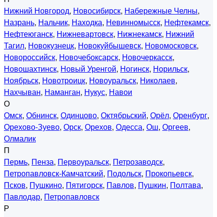
Нижний Новгород
,
Новосибирск
,
Набережные Челны
,
Назрань
,
Нальчик
,
Находка
,
Невинномысск
,
Нефтекамск
,
Нефтеюганск
,
Нижневартовск
,
Нижнекамск
,
Нижний
Тагил
,
Новокузнецк
,
Новокуйбышевск
,
Новомосковск
,
Новороссийск
,
Новочебоксарск
,
Новочеркасск
,
Новошахтинск
,
Новый Уренгой
,
Ногинск
,
Норильск
,
Ноябрьск
,
Новотроицк
,
Новоуральск
,
Николаев
,
Нахчыван
,
Наманган
,
Нукус
,
Навои
О
Омск
,
Обнинск
,
Одинцово
,
Октябрьский
,
Орёл
,
Оренбург
,
Орехово-Зуево
,
Орск
,
Орехов
,
Одесса
,
Ош
,
Оргеев
,
Олмалик
П
Пермь
,
Пенза
,
Первоуральск
,
Петрозаводск
,
Петропавловск-Камчатский
,
Подольск
,
Прокопьевск
,
Псков
,
Пушкино
,
Пятигорск
,
Павлов
,
Пушкин
,
Полтава
,
Павлодар
,
Петропавловск
Р