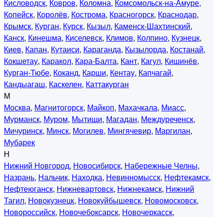
Кисловодск
,
Ковров
,
Коломна
,
Комсомольск-на-Амуре
,
Копейск
,
Королёв
,
Кострома
,
Красногорск
,
Краснодар
,
Крымск
,
Курган
,
Курск
,
Кызыл
,
Каменск-Шахтинский
,
Канск
,
Кинешма
,
Киселевск
,
Климов
,
Колпино
,
Кузнецк
,
Киев
,
Капан
,
Кутаиси
,
Караганда
,
Кызылорда
,
Костанай
,
Кокшетау
,
Каракол
,
Кара-Балта
,
Кант
,
Кагул
,
Кишинёв
,
Курган-Тюбе
,
Коканд
,
Карши
,
Кентау
,
Капчагай
,
Кандыагаш
,
Каскелен
,
Каттакурган
М
Москва
,
Магнитогорск
,
Майкоп
,
Махачкала
,
Миасс
,
Мурманск
,
Муром
,
Мытищи
,
Магадан
,
Междуреченск
,
Мичуринск
,
Минск
,
Могилев
,
Мингячевир
,
Маргилан
,
Мубарек
Н
Нижний Новгород
,
Новосибирск
,
Набережные Челны
,
Назрань
,
Нальчик
,
Находка
,
Невинномысск
,
Нефтекамск
,
Нефтеюганск
,
Нижневартовск
,
Нижнекамск
,
Нижний
Тагил
,
Новокузнецк
,
Новокуйбышевск
,
Новомосковск
,
Новороссийск
,
Новочебоксарск
,
Новочеркасск
,