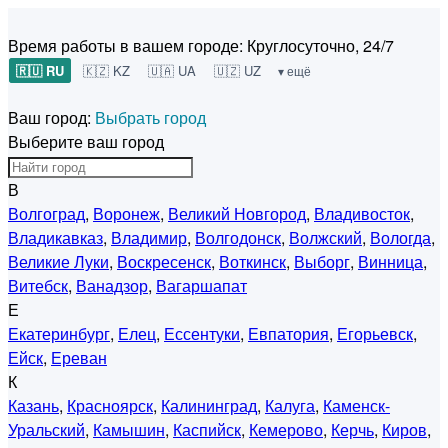
Время работы в вашем городе:
Круглосуточно, 24/7
🇷🇺 RU
🇰🇿 KZ
🇺🇦 UA
🇺🇿 UZ
▾ ещё
Ваш город:
Выбрать город
Выберите ваш город
В
Волгоград
,
Воронеж
,
Великий Новгород
,
Владивосток
,
Владикавказ
,
Владимир
,
Волгодонск
,
Волжский
,
Вологда
,
Великие Луки
,
Воскресенск
,
Воткинск
,
Выборг
,
Винница
,
Витебск
,
Ванадзор
,
Вагаршапат
Е
Екатеринбург
,
Елец
,
Ессентуки
,
Евпатория
,
Егорьевск
,
Ейск
,
Ереван
К
Казань
,
Красноярск
,
Калининград
,
Калуга
,
Каменск-
Уральский
,
Камышин
,
Каспийск
,
Кемерово
,
Керчь
,
Киров
,