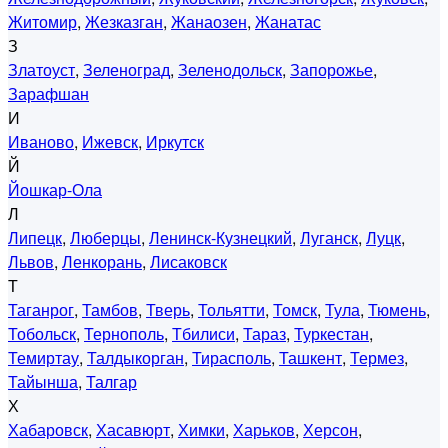
Житомир
,
Жезказган
,
Жанаозен
,
Жанатас
З
Златоуст
,
Зеленоград
,
Зеленодольск
,
Запорожье
,
Зарафшан
И
Иваново
,
Ижевск
,
Иркутск
Й
Йошкар-Ола
Л
Липецк
,
Люберцы
,
Ленинск-Кузнецкий
,
Луганск
,
Луцк
,
Львов
,
Ленкорань
,
Лисаковск
Т
Таганрог
,
Тамбов
,
Тверь
,
Тольятти
,
Томск
,
Тула
,
Тюмень
,
Тобольск
,
Тернополь
,
Тбилиси
,
Тараз
,
Туркестан
,
Темиртау
,
Талдыкорган
,
Тирасполь
,
Ташкент
,
Термез
,
Тайынша
,
Талгар
Х
Хабаровск
,
Хасавюрт
,
Химки
,
Харьков
,
Херсон
,