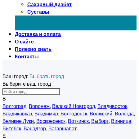
Сахарный диабет
Суставы
Доставка и оплата
О сайте
Полезно знать
Контакты
Ваш город:
Выбрать город
Выберите ваш город
В
Волгоград
,
Воронеж
,
Великий Новгород
,
Владивосток
,
Владикавказ
,
Владимир
,
Волгодонск
,
Волжский
,
Вологда
,
Великие Луки
,
Воскресенск
,
Воткинск
,
Выборг
,
Винница
,
Витебск
,
Ванадзор
,
Вагаршапат
Е