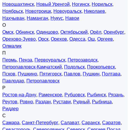
Новошахтинск
,
Новый Уренгой
,
Ногинск
,
Норильск
,
Ноябрьск
,
Новотроицк
,
Новоуральск
,
Николаев
,
Нахчыван
,
Наманган
,
Нукус
,
Навои
О
Омск
,
Обнинск
,
Одинцово
,
Октябрьский
,
Орёл
,
Оренбург
,
Орехово-Зуево
,
Орск
,
Орехов
,
Одесса
,
Ош
,
Оргеев
,
Олмалик
П
Пермь
,
Пенза
,
Первоуральск
,
Петрозаводск
,
Петропавловск-Камчатский
,
Подольск
,
Прокопьевск
,
Псков
,
Пушкино
,
Пятигорск
,
Павлов
,
Пушкин
,
Полтава
,
Павлодар
,
Петропавловск
Р
Ростов-на-Дону
,
Раменское
,
Рубцовск
,
Рыбинск
,
Рязань
,
Реутов
,
Ровно
,
Раздан
,
Рустави
,
Рудный
,
Рыбница
,
Риддер
С
Самара
,
Санкт-Петербург
,
Салават
,
Саранск
,
Саратов
,
Севастополь
,
Северодвинск
,
Северск
,
Сергиев Посад
,