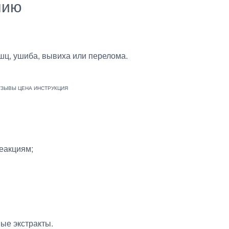
нию
ц, ушиба, вывиха или перелома.
еакциям;
ые экстракты.