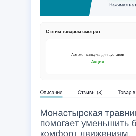
Нажимая на к
С этим товаром смотрят
Артекс - капсулы для суставов
Акция
Описание
Отзывы (8)
Товар в
Монастырская травниц
помогает уменьшить б
комфорт движениям.