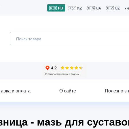
7
🇷🇺 RU
🇰🇿 KZ
🇺🇦 UA
🇺🇿 UZ
▾ 
тавка и оплата
О сайте
Полезно зн
ница - мазь для суставо