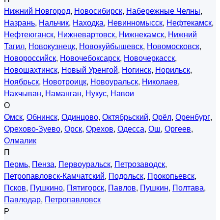
Нижний Новгород
,
Новосибирск
,
Набережные Челны
,
Назрань
,
Нальчик
,
Находка
,
Невинномысск
,
Нефтекамск
,
Нефтеюганск
,
Нижневартовск
,
Нижнекамск
,
Нижний
Тагил
,
Новокузнецк
,
Новокуйбышевск
,
Новомосковск
,
Новороссийск
,
Новочебоксарск
,
Новочеркасск
,
Новошахтинск
,
Новый Уренгой
,
Ногинск
,
Норильск
,
Ноябрьск
,
Новотроицк
,
Новоуральск
,
Николаев
,
Нахчыван
,
Наманган
,
Нукус
,
Навои
О
Омск
,
Обнинск
,
Одинцово
,
Октябрьский
,
Орёл
,
Оренбург
,
Орехово-Зуево
,
Орск
,
Орехов
,
Одесса
,
Ош
,
Оргеев
,
Олмалик
П
Пермь
,
Пенза
,
Первоуральск
,
Петрозаводск
,
Петропавловск-Камчатский
,
Подольск
,
Прокопьевск
,
Псков
,
Пушкино
,
Пятигорск
,
Павлов
,
Пушкин
,
Полтава
,
Павлодар
,
Петропавловск
Р