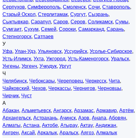
Серпухов
,
Симферополь
,
Смоленск
,
Сочи
,
Ставрополь
,
Старый Оскол
,
Стерлитамак
,
Сургут
,
Сызрань
,
Сыктывкар
,
Сарапул
,
Саров
,
Серов
,
Соликамск
,
Сумы
,
Сумгаит
,
Сухум
,
Семей
,
Сороки
,
Самарканд
,
Сарань
,
Степногорск
,
Сатпаев
У
Уфа
,
Улан-Удэ
,
Ульяновск
,
Уссурийск
,
Усолье-Сибирское
,
Усть-Илимск
,
Ухта
,
Ужгород
,
Усть-Каменогорск
,
Уральск
,
Унгены
,
Ургенч
,
Учкудук
,
Ургут
Ч
Челябинск
,
Чебоксары
,
Череповец
,
Черкесск
,
Чита
,
Чайковский
,
Чехов
,
Черкассы
,
Чернигов
,
Черновцы
,
Чирчик
,
Чуст
А
Абакан
,
Альметьевск
,
Ангарск
,
Арзамас
,
Армавир
,
Артём
,
Архангельск
,
Астрахань
,
Ачинск
,
Азов
,
Анапа
,
Абовян
,
Алматы
,
Астана
,
Актобе
,
Атырау
,
Актау
,
Андижан
,
Ангрен
,
Аксай
,
Аркалык
,
Аральск
,
Аягоз
,
Алмалык