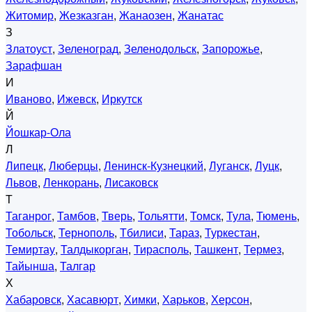
Житомир
,
Жезказган
,
Жанаозен
,
Жанатас
З
Златоуст
,
Зеленоград
,
Зеленодольск
,
Запорожье
,
Зарафшан
И
Иваново
,
Ижевск
,
Иркутск
Й
Йошкар-Ола
Л
Липецк
,
Люберцы
,
Ленинск-Кузнецкий
,
Луганск
,
Луцк
,
Львов
,
Ленкорань
,
Лисаковск
Т
Таганрог
,
Тамбов
,
Тверь
,
Тольятти
,
Томск
,
Тула
,
Тюмень
,
Тобольск
,
Тернополь
,
Тбилиси
,
Тараз
,
Туркестан
,
Темиртау
,
Талдыкорган
,
Тирасполь
,
Ташкент
,
Термез
,
Тайынша
,
Талгар
Х
Хабаровск
,
Хасавюрт
,
Химки
,
Харьков
,
Херсон
,