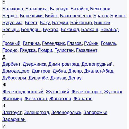
Б
Балаково
,
Балашиха
,
Барнаул
,
Батайск
,
Белгород
,
Бердск
,
Березники
,
Бийск
,
Благовещенск
,
Братск
,
Брянск
,
Бугульма
,
Брест
,
Баку
,
Батуми
,
Байконыр
,
Бишкек
,
Бельцы
,
Бендеры
,
Бухара
,
Бекобод
,
Балхаш
,
Бекабад
Г
Грозный
,
Гатчина
,
Геленджик
,
Глазов
,
Губкин
,
Гомель
,
Гродно
,
Гянджа
,
Гюмри
,
Гулистан
,
Газалкент
Д
Дербент
,
Дзержинск
,
Димитровград
,
Долгопрудный
,
Домодедово
,
Дмитров
,
Дубна
,
Днепр
,
Джалал-Абад
,
Дубоссары
,
Душанбе
,
Джизак
,
Денау
Ж
Железнодорожный
,
Жуковский
,
Железногорск
,
Жуковск
,
Житомир
,
Жезказган
,
Жанаозен
,
Жанатас
З
Златоуст
,
Зеленоград
,
Зеленодольск
,
Запорожье
,
Зарафшан
И