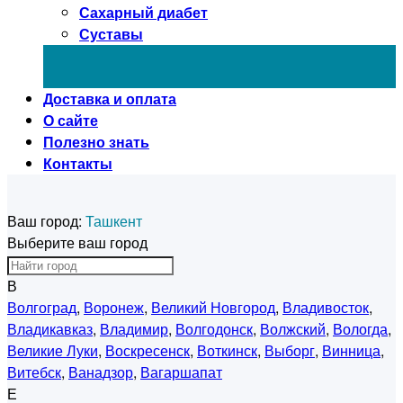
Сахарный диабет
Суставы
Доставка и оплата
О сайте
Полезно знать
Контакты
Ваш город:
Ташкент
Выберите ваш город
В
Волгоград
,
Воронеж
,
Великий Новгород
,
Владивосток
,
Владикавказ
,
Владимир
,
Волгодонск
,
Волжский
,
Вологда
,
Великие Луки
,
Воскресенск
,
Воткинск
,
Выборг
,
Винница
,
Витебск
,
Ванадзор
,
Вагаршапат
Е