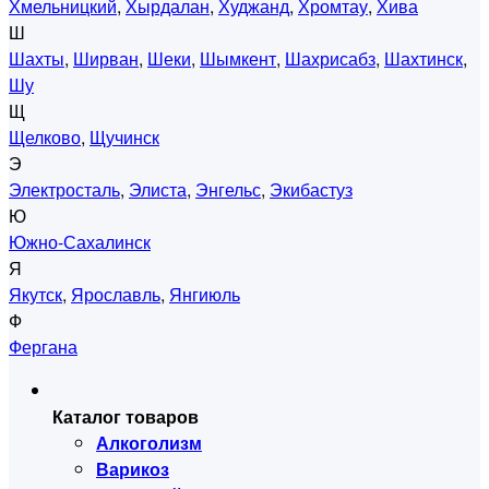
Хмельницкий
,
Хырдалан
,
Худжанд
,
Хромтау
,
Хива
Ш
Шахты
,
Ширван
,
Шеки
,
Шымкент
,
Шахрисабз
,
Шахтинск
,
Шу
Щ
Щелково
,
Щучинск
Э
Электросталь
,
Элиста
,
Энгельс
,
Экибастуз
Ю
Южно-Сахалинск
Я
Якутск
,
Ярославль
,
Янгиюль
Ф
Фергана
Каталог товаров
Алкоголизм
Варикоз