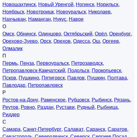
Новошахтинск
,
Новый Уренгой
,
Ногинск
,
Норильск
,
Ноябрьск
,
Новотроицк
,
Новоуральск
,
Николаев
,
Нахчыван
,
Наманган
,
Нукус
,
Навои
О
Омск
,
Обнинск
,
Одинцово
,
Октябрьский
,
Орёл
,
Оренбург
,
Орехово-Зуево
,
Орск
,
Орехов
,
Одесса
,
Ош
,
Оргеев
,
Олмалик
П
Пермь
,
Пенза
,
Первоуральск
,
Петрозаводск
,
Петропавловск-Камчатский
,
Подольск
,
Прокопьевск
,
Псков
,
Пушкино
,
Пятигорск
,
Павлов
,
Пушкин
,
Полтава
,
Павлодар
,
Петропавловск
Р
Ростов-на-Дону
,
Раменское
,
Рубцовск
,
Рыбинск
,
Рязань
,
Реутов
,
Ровно
,
Раздан
,
Рустави
,
Рудный
,
Рыбница
,
Риддер
С
Самара
,
Санкт-Петербург
,
Салават
,
Саранск
,
Саратов
,
Севастополь
,
Северодвинск
,
Северск
,
Сергиев Посад
,