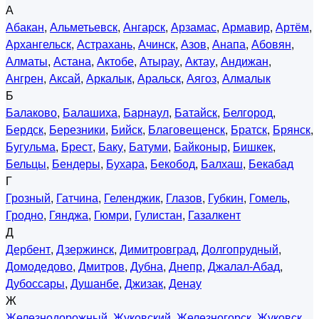
А
Абакан
,
Альметьевск
,
Ангарск
,
Арзамас
,
Армавир
,
Артём
,
Архангельск
,
Астрахань
,
Ачинск
,
Азов
,
Анапа
,
Абовян
,
Алматы
,
Астана
,
Актобе
,
Атырау
,
Актау
,
Андижан
,
Ангрен
,
Аксай
,
Аркалык
,
Аральск
,
Аягоз
,
Алмалык
Б
Балаково
,
Балашиха
,
Барнаул
,
Батайск
,
Белгород
,
Бердск
,
Березники
,
Бийск
,
Благовещенск
,
Братск
,
Брянск
,
Бугульма
,
Брест
,
Баку
,
Батуми
,
Байконыр
,
Бишкек
,
Бельцы
,
Бендеры
,
Бухара
,
Бекобод
,
Балхаш
,
Бекабад
Г
Грозный
,
Гатчина
,
Геленджик
,
Глазов
,
Губкин
,
Гомель
,
Гродно
,
Гянджа
,
Гюмри
,
Гулистан
,
Газалкент
Д
Дербент
,
Дзержинск
,
Димитровград
,
Долгопрудный
,
Домодедово
,
Дмитров
,
Дубна
,
Днепр
,
Джалал-Абад
,
Дубоссары
,
Душанбе
,
Джизак
,
Денау
Ж
Железнодорожный
,
Жуковский
,
Железногорск
,
Жуковск
,