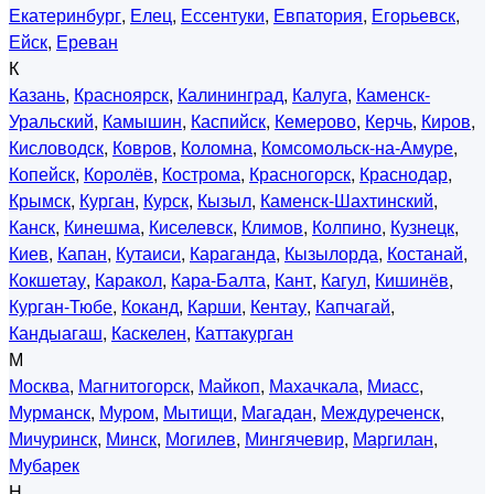
Екатеринбург
,
Елец
,
Ессентуки
,
Евпатория
,
Егорьевск
,
Ейск
,
Ереван
К
Казань
,
Красноярск
,
Калининград
,
Калуга
,
Каменск-
Уральский
,
Камышин
,
Каспийск
,
Кемерово
,
Керчь
,
Киров
,
Кисловодск
,
Ковров
,
Коломна
,
Комсомольск-на-Амуре
,
Копейск
,
Королёв
,
Кострома
,
Красногорск
,
Краснодар
,
Крымск
,
Курган
,
Курск
,
Кызыл
,
Каменск-Шахтинский
,
Канск
,
Кинешма
,
Киселевск
,
Климов
,
Колпино
,
Кузнецк
,
Киев
,
Капан
,
Кутаиси
,
Караганда
,
Кызылорда
,
Костанай
,
Кокшетау
,
Каракол
,
Кара-Балта
,
Кант
,
Кагул
,
Кишинёв
,
Курган-Тюбе
,
Коканд
,
Карши
,
Кентау
,
Капчагай
,
Кандыагаш
,
Каскелен
,
Каттакурган
М
Москва
,
Магнитогорск
,
Майкоп
,
Махачкала
,
Миасс
,
Мурманск
,
Муром
,
Мытищи
,
Магадан
,
Междуреченск
,
Мичуринск
,
Минск
,
Могилев
,
Мингячевир
,
Маргилан
,
Мубарек
Н