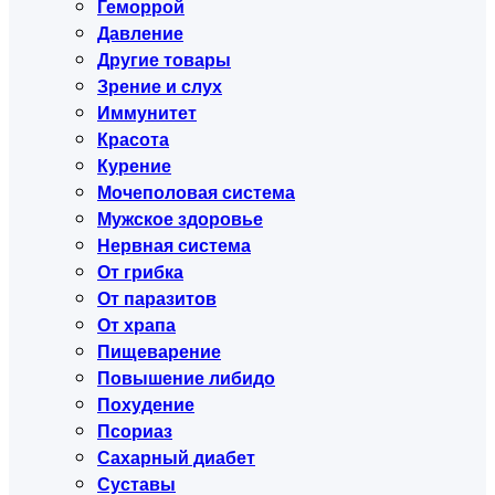
Геморрой
Давление
Другие товары
Зрение и слух
Иммунитет
Красота
Курение
Мочеполовая система
Мужское здоровье
Нервная система
От грибка
От паразитов
От храпа
Пищеварение
Повышение либидо
Похудение
Псориаз
Сахарный диабет
Суставы