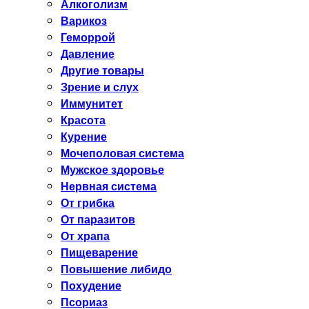
Алкоголизм
Варикоз
Геморрой
Давление
Другие товары
Зрение и слух
Иммунитет
Красота
Курение
Мочеполовая система
Мужское здоровье
Нервная система
От грибка
От паразитов
От храпа
Пищеварение
Повышение либидо
Похудение
Псориаз