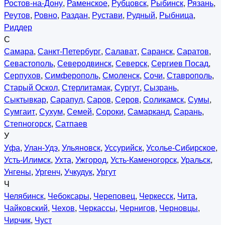
Ростов-на-Дону
,
Раменское
,
Рубцовск
,
Рыбинск
,
Рязань
,
Реутов
,
Ровно
,
Раздан
,
Рустави
,
Рудный
,
Рыбница
,
Риддер
С
Самара
,
Санкт-Петербург
,
Салават
,
Саранск
,
Саратов
,
Севастополь
,
Северодвинск
,
Северск
,
Сергиев Посад
,
Серпухов
,
Симферополь
,
Смоленск
,
Сочи
,
Ставрополь
,
Старый Оскол
,
Стерлитамак
,
Сургут
,
Сызрань
,
Сыктывкар
,
Сарапул
,
Саров
,
Серов
,
Соликамск
,
Сумы
,
Сумгаит
,
Сухум
,
Семей
,
Сороки
,
Самарканд
,
Сарань
,
Степногорск
,
Сатпаев
У
Уфа
,
Улан-Удэ
,
Ульяновск
,
Уссурийск
,
Усолье-Сибирское
,
Усть-Илимск
,
Ухта
,
Ужгород
,
Усть-Каменогорск
,
Уральск
,
Унгены
,
Ургенч
,
Учкудук
,
Ургут
Ч
Челябинск
,
Чебоксары
,
Череповец
,
Черкесск
,
Чита
,
Чайковский
,
Чехов
,
Черкассы
,
Чернигов
,
Черновцы
,
Чирчик
,
Чуст