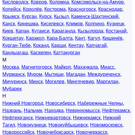
Кисловодск
,
Ковров
,
Коломна
,
Комсомольск-на-Амуре
,
Копейск
,
Королёв
,
Кострома
,
Красногорск
,
Краснодар
,
Крымск
,
Курган
,
Курск
,
Кызыл
,
Каменск-Шахтинский
,
Канск
,
Кинешма
,
Киселевск
,
Климов
,
Колпино
,
Кузнецк
,
Киев
,
Капан
,
Кутаиси
,
Караганда
,
Кызылорда
,
Костанай
,
Кокшетау
,
Каракол
,
Кара-Балта
,
Кант
,
Кагул
,
Кишинёв
,
Курган-Тюбе
,
Коканд
,
Карши
,
Кентау
,
Капчагай
,
Кандыагаш
,
Каскелен
,
Каттакурган
М
Москва
,
Магнитогорск
,
Майкоп
,
Махачкала
,
Миасс
,
Мурманск
,
Муром
,
Мытищи
,
Магадан
,
Междуреченск
,
Мичуринск
,
Минск
,
Могилев
,
Мингячевир
,
Маргилан
,
Мубарек
Н
Нижний Новгород
,
Новосибирск
,
Набережные Челны
,
Назрань
,
Нальчик
,
Находка
,
Невинномысск
,
Нефтекамск
,
Нефтеюганск
,
Нижневартовск
,
Нижнекамск
,
Нижний
Тагил
,
Новокузнецк
,
Новокуйбышевск
,
Новомосковск
,
Новороссийск
,
Новочебоксарск
,
Новочеркасск
,