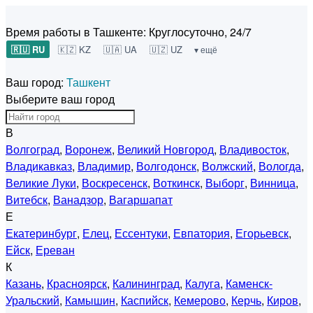
Время работы в Ташкенте:
Круглосуточно, 24/7
🇷🇺 RU
🇰🇿 KZ
🇺🇦 UA
🇺🇿 UZ
▾ ещё
Ваш город:
Ташкент
Выберите ваш город
В
Волгоград
,
Воронеж
,
Великий Новгород
,
Владивосток
,
Владикавказ
,
Владимир
,
Волгодонск
,
Волжский
,
Вологда
,
Великие Луки
,
Воскресенск
,
Воткинск
,
Выборг
,
Винница
,
Витебск
,
Ванадзор
,
Вагаршапат
Е
Екатеринбург
,
Елец
,
Ессентуки
,
Евпатория
,
Егорьевск
,
Ейск
,
Ереван
К
Казань
,
Красноярск
,
Калининград
,
Калуга
,
Каменск-
Уральский
,
Камышин
,
Каспийск
,
Кемерово
,
Керчь
,
Киров
,