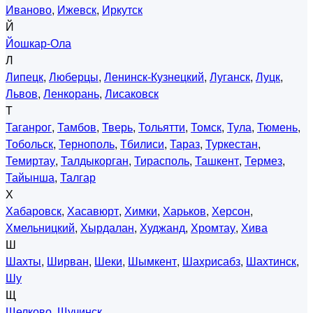
Иваново
,
Ижевск
,
Иркутск
Й
Йошкар-Ола
Л
Липецк
,
Люберцы
,
Ленинск-Кузнецкий
,
Луганск
,
Луцк
,
Львов
,
Ленкорань
,
Лисаковск
Т
Таганрог
,
Тамбов
,
Тверь
,
Тольятти
,
Томск
,
Тула
,
Тюмень
,
Тобольск
,
Тернополь
,
Тбилиси
,
Тараз
,
Туркестан
,
Темиртау
,
Талдыкорган
,
Тирасполь
,
Ташкент
,
Термез
,
Тайынша
,
Талгар
Х
Хабаровск
,
Хасавюрт
,
Химки
,
Харьков
,
Херсон
,
Хмельницкий
,
Хырдалан
,
Худжанд
,
Хромтау
,
Хива
Ш
Шахты
,
Ширван
,
Шеки
,
Шымкент
,
Шахрисабз
,
Шахтинск
,
Шу
Щ
Щелково
,
Щучинск