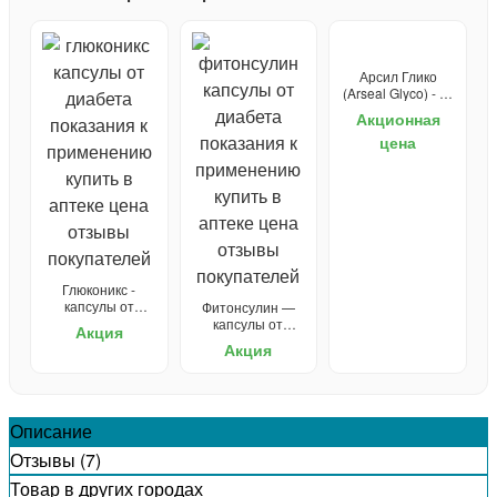
Арсил Глико
(Arseal Glyco) - от
диабета
Акционная
цена
Глюконикс -
капсулы от
Фитонсулин —
диабета
капсулы от
Акция
диабета
Акция
Описание
Отзывы (7)
Товар в других городах