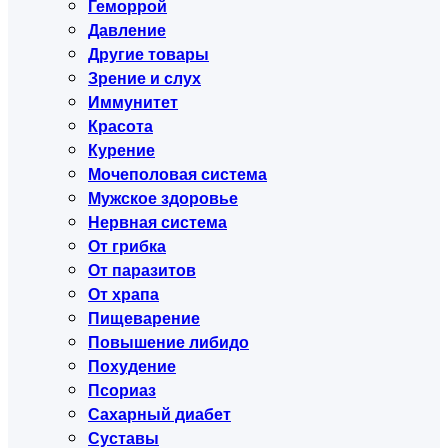
Геморрой
Давление
Другие товары
Зрение и слух
Иммунитет
Красота
Курение
Мочеполовая система
Мужское здоровье
Нервная система
От грибка
От паразитов
От храпа
Пищеварение
Повышение либидо
Похудение
Псориаз
Сахарный диабет
Суставы