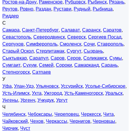
Ростов-на-Дону
,
Раменское
,
Рубцовск
,
Рыбинск
,
Рязань
,
Реутов
,
Ровно
,
Раздан
,
Рустави
,
Рудный
,
Рыбница
,
Риддер
С
Самара
,
Санкт-Петербург
,
Салават
,
Саранск
,
Саратов
,
Севастополь
,
Северодвинск
,
Северск
,
Сергиев Посад
,
Серпухов
,
Симферополь
,
Смоленск
,
Сочи
,
Ставрополь
,
Старый Оскол
,
Стерлитамак
,
Сургут
,
Сызрань
,
Сыктывкар
,
Сарапул
,
Саров
,
Серов
,
Соликамск
,
Сумы
,
Сумгаит
,
Сухум
,
Семей
,
Сороки
,
Самарканд
,
Сарань
,
Степногорск
,
Сатпаев
У
Уфа
,
Улан-Удэ
,
Ульяновск
,
Уссурийск
,
Усолье-Сибирское
,
Усть-Илимск
,
Ухта
,
Ужгород
,
Усть-Каменогорск
,
Уральск
,
Унгены
,
Ургенч
,
Учкудук
,
Ургут
Ч
Челябинск
,
Чебоксары
,
Череповец
,
Черкесск
,
Чита
,
Чайковский
,
Чехов
,
Черкассы
,
Чернигов
,
Черновцы
,
Чирчик
,
Чуст