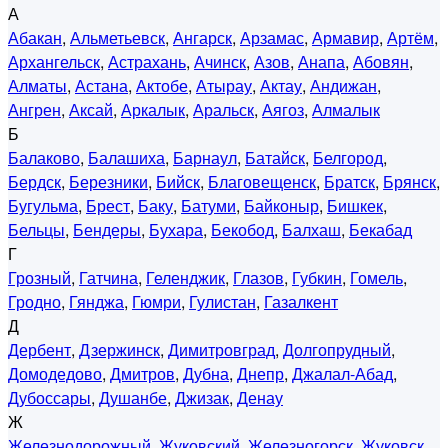
А
Абакан
,
Альметьевск
,
Ангарск
,
Арзамас
,
Армавир
,
Артём
,
Архангельск
,
Астрахань
,
Ачинск
,
Азов
,
Анапа
,
Абовян
,
Алматы
,
Астана
,
Актобе
,
Атырау
,
Актау
,
Андижан
,
Ангрен
,
Аксай
,
Аркалык
,
Аральск
,
Аягоз
,
Алмалык
Б
Балаково
,
Балашиха
,
Барнаул
,
Батайск
,
Белгород
,
Бердск
,
Березники
,
Бийск
,
Благовещенск
,
Братск
,
Брянск
,
Бугульма
,
Брест
,
Баку
,
Батуми
,
Байконыр
,
Бишкек
,
Бельцы
,
Бендеры
,
Бухара
,
Бекобод
,
Балхаш
,
Бекабад
Г
Грозный
,
Гатчина
,
Геленджик
,
Глазов
,
Губкин
,
Гомель
,
Гродно
,
Гянджа
,
Гюмри
,
Гулистан
,
Газалкент
Д
Дербент
,
Дзержинск
,
Димитровград
,
Долгопрудный
,
Домодедово
,
Дмитров
,
Дубна
,
Днепр
,
Джалал-Абад
,
Дубоссары
,
Душанбе
,
Джизак
,
Денау
Ж
Железнодорожный
,
Жуковский
,
Железногорск
,
Жуковск
,