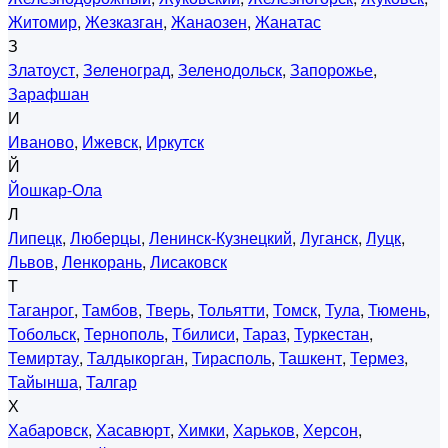
Житомир
,
Жезказган
,
Жанаозен
,
Жанатас
З
Златоуст
,
Зеленоград
,
Зеленодольск
,
Запорожье
,
Зарафшан
И
Иваново
,
Ижевск
,
Иркутск
Й
Йошкар-Ола
Л
Липецк
,
Люберцы
,
Ленинск-Кузнецкий
,
Луганск
,
Луцк
,
Львов
,
Ленкорань
,
Лисаковск
Т
Таганрог
,
Тамбов
,
Тверь
,
Тольятти
,
Томск
,
Тула
,
Тюмень
,
Тобольск
,
Тернополь
,
Тбилиси
,
Тараз
,
Туркестан
,
Темиртау
,
Талдыкорган
,
Тирасполь
,
Ташкент
,
Термез
,
Тайынша
,
Талгар
Х
Хабаровск
,
Хасавюрт
,
Химки
,
Харьков
,
Херсон
,