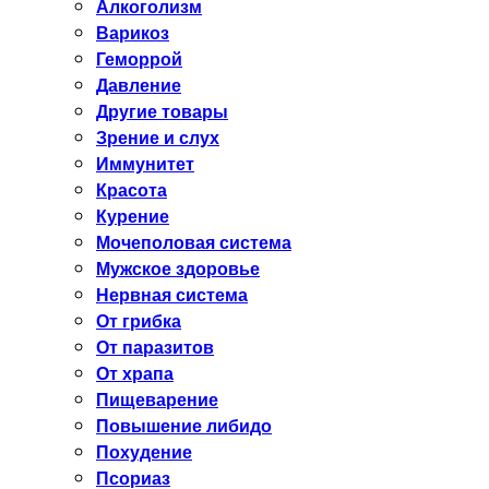
Алкоголизм
Варикоз
Геморрой
Давление
Другие товары
Зрение и слух
Иммунитет
Красота
Курение
Мочеполовая система
Мужское здоровье
Нервная система
От грибка
От паразитов
От храпа
Пищеварение
Повышение либидо
Похудение
Псориаз