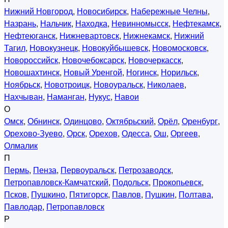
Нижний Новгород
,
Новосибирск
,
Набережные Челны
,
Назрань
,
Нальчик
,
Находка
,
Невинномысск
,
Нефтекамск
,
Нефтеюганск
,
Нижневартовск
,
Нижнекамск
,
Нижний
Тагил
,
Новокузнецк
,
Новокуйбышевск
,
Новомосковск
,
Новороссийск
,
Новочебоксарск
,
Новочеркасск
,
Новошахтинск
,
Новый Уренгой
,
Ногинск
,
Норильск
,
Ноябрьск
,
Новотроицк
,
Новоуральск
,
Николаев
,
Нахчыван
,
Наманган
,
Нукус
,
Навои
О
Омск
,
Обнинск
,
Одинцово
,
Октябрьский
,
Орёл
,
Оренбург
,
Орехово-Зуево
,
Орск
,
Орехов
,
Одесса
,
Ош
,
Оргеев
,
Олмалик
П
Пермь
,
Пенза
,
Первоуральск
,
Петрозаводск
,
Петропавловск-Камчатский
,
Подольск
,
Прокопьевск
,
Псков
,
Пушкино
,
Пятигорск
,
Павлов
,
Пушкин
,
Полтава
,
Павлодар
,
Петропавловск
Р