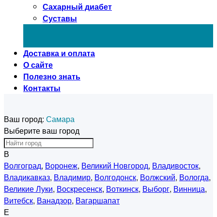
Сахарный диабет
Суставы
Доставка и оплата
О сайте
Полезно знать
Контакты
Ваш город:
Самара
Выберите ваш город
В
Волгоград
,
Воронеж
,
Великий Новгород
,
Владивосток
,
Владикавказ
,
Владимир
,
Волгодонск
,
Волжский
,
Вологда
,
Великие Луки
,
Воскресенск
,
Воткинск
,
Выборг
,
Винница
,
Витебск
,
Ванадзор
,
Вагаршапат
Е