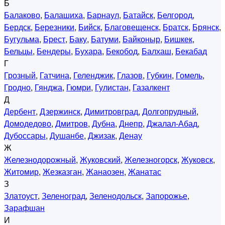
Б
Балаково
,
Балашиха
,
Барнаул
,
Батайск
,
Белгород
,
Бердск
,
Березники
,
Бийск
,
Благовещенск
,
Братск
,
Брянск
,
Бугульма
,
Брест
,
Баку
,
Батуми
,
Байконыр
,
Бишкек
,
Бельцы
,
Бендеры
,
Бухара
,
Бекобод
,
Балхаш
,
Бекабад
Г
Грозный
,
Гатчина
,
Геленджик
,
Глазов
,
Губкин
,
Гомель
,
Гродно
,
Гянджа
,
Гюмри
,
Гулистан
,
Газалкент
Д
Дербент
,
Дзержинск
,
Димитровград
,
Долгопрудный
,
Домодедово
,
Дмитров
,
Дубна
,
Днепр
,
Джалал-Абад
,
Дубоссары
,
Душанбе
,
Джизак
,
Денау
Ж
Железнодорожный
,
Жуковский
,
Железногорск
,
Жуковск
,
Житомир
,
Жезказган
,
Жанаозен
,
Жанатас
З
Златоуст
,
Зеленоград
,
Зеленодольск
,
Запорожье
,
Зарафшан
И