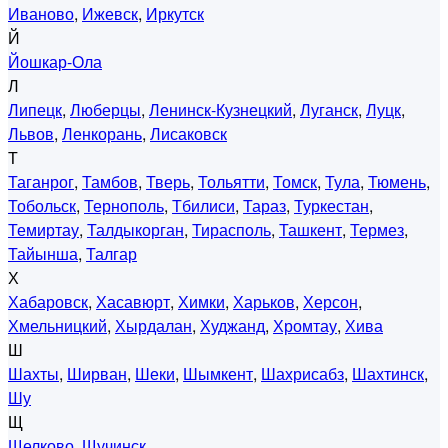
Иваново
,
Ижевск
,
Иркутск
Й
Йошкар-Ола
Л
Липецк
,
Люберцы
,
Ленинск-Кузнецкий
,
Луганск
,
Луцк
,
Львов
,
Ленкорань
,
Лисаковск
Т
Таганрог
,
Тамбов
,
Тверь
,
Тольятти
,
Томск
,
Тула
,
Тюмень
,
Тобольск
,
Тернополь
,
Тбилиси
,
Тараз
,
Туркестан
,
Темиртау
,
Талдыкорган
,
Тирасполь
,
Ташкент
,
Термез
,
Тайынша
,
Талгар
Х
Хабаровск
,
Хасавюрт
,
Химки
,
Харьков
,
Херсон
,
Хмельницкий
,
Хырдалан
,
Худжанд
,
Хромтау
,
Хива
Ш
Шахты
,
Ширван
,
Шеки
,
Шымкент
,
Шахрисабз
,
Шахтинск
,
Шу
Щ
Щелково
,
Щучинск