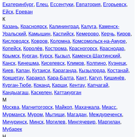
Екатеринбург
,
Елец
,
Ессентуки
,
Евпатория
,
Егорьевск
,
Ейск
,
Ереван
К
Казань
,
Красноярск
,
Калининград
,
Калуга
,
Каменск-
Уральский
,
Камышин
,
Каспийск
,
Кемерово
,
Керчь
,
Киров
,
Кисловодск
,
Ковров
,
Коломна
,
Комсомольск-на-Амуре
,
Копейск
,
Королёв
,
Кострома
,
Красногорск
,
Краснодар
,
Крымск
,
Курган
,
Курск
,
Кызыл
,
Каменск-Шахтинский
,
Канск
,
Кинешма
,
Киселевск
,
Климов
,
Колпино
,
Кузнецк
,
Киев
,
Капан
,
Кутаиси
,
Караганда
,
Кызылорда
,
Костанай
,
Кокшетау
,
Каракол
,
Кара-Балта
,
Кант
,
Кагул
,
Кишинёв
,
Курган-Тюбе
,
Коканд
,
Карши
,
Кентау
,
Капчагай
,
Кандыагаш
,
Каскелен
,
Каттакурган
М
Москва
,
Магнитогорск
,
Майкоп
,
Махачкала
,
Миасс
,
Мурманск
,
Муром
,
Мытищи
,
Магадан
,
Междуреченск
,
Мичуринск
,
Минск
,
Могилев
,
Мингячевир
,
Маргилан
,
Мубарек
Н