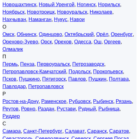
Новошахтинск
,
Новый Уренгой
,
Ногинск
,
Норильск
,
Ноябрьск
,
Новотроицк
,
Новоуральск
,
Николаев
,
Нахчыван
,
Наманган
,
Нукус
,
Навои
О
Омск
,
Обнинск
,
Одинцово
,
Октябрьский
,
Орёл
,
Оренбург
,
Орехово-Зуево
,
Орск
,
Орехов
,
Одесса
,
Ош
,
Оргеев
,
Олмалик
П
Пермь
,
Пенза
,
Первоуральск
,
Петрозаводск
,
Петропавловск-Камчатский
,
Подольск
,
Прокопьевск
,
Псков
,
Пушкино
,
Пятигорск
,
Павлов
,
Пушкин
,
Полтава
,
Павлодар
,
Петропавловск
Р
Ростов-на-Дону
,
Раменское
,
Рубцовск
,
Рыбинск
,
Рязань
,
Реутов
,
Ровно
,
Раздан
,
Рустави
,
Рудный
,
Рыбница
,
Риддер
С
Самара
,
Санкт-Петербург
,
Салават
,
Саранск
,
Саратов
,
Севастополь
,
Северодвинск
,
Северск
,
Сергиев Посад
,