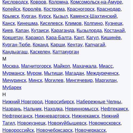
Кисловодск
,
Ковров
,
Коломна
,
Комсомольск-на-Амуре
,
Копейск
,
Королёв
,
Кострома
,
Красногорск
,
Краснодар
,
Крымск
,
Курган
,
Курск
,
Кызыл
,
Каменск-Шахтинский
,
Канск
,
Кинешма
,
Киселевск
,
Климов
,
Колпино
,
Кузнецк
,
Киев
,
Капан
,
Кутаиси
,
Караганда
,
Кызылорда
,
Костанай
,
Кокшетау
,
Каракол
,
Кара-Балта
,
Кант
,
Кагул
,
Кишинёв
,
Курган-Тюбе
,
Коканд
,
Карши
,
Кентау
,
Капчагай
,
Кандыагаш
,
Каскелен
,
Каттакурган
М
Москва
,
Магнитогорск
,
Майкоп
,
Махачкала
,
Миасс
,
Мурманск
,
Муром
,
Мытищи
,
Магадан
,
Междуреченск
,
Мичуринск
,
Минск
,
Могилев
,
Мингячевир
,
Маргилан
,
Мубарек
Н
Нижний Новгород
,
Новосибирск
,
Набережные Челны
,
Назрань
,
Нальчик
,
Находка
,
Невинномысск
,
Нефтекамск
,
Нефтеюганск
,
Нижневартовск
,
Нижнекамск
,
Нижний
Тагил
,
Новокузнецк
,
Новокуйбышевск
,
Новомосковск
,
Новороссийск
,
Новочебоксарск
,
Новочеркасск
,