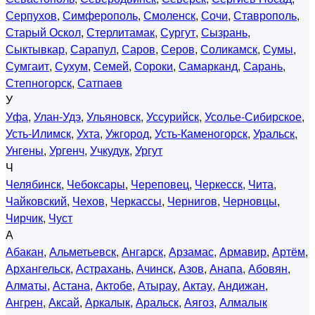
Серпухов
,
Симферополь
,
Смоленск
,
Сочи
,
Ставрополь
,
Старый Оскол
,
Стерлитамак
,
Сургут
,
Сызрань
,
Сыктывкар
,
Сарапул
,
Саров
,
Серов
,
Соликамск
,
Сумы
,
Сумгаит
,
Сухум
,
Семей
,
Сороки
,
Самарканд
,
Сарань
,
Степногорск
,
Сатпаев
У
Уфа
,
Улан-Удэ
,
Ульяновск
,
Уссурийск
,
Усолье-Сибирское
,
Усть-Илимск
,
Ухта
,
Ужгород
,
Усть-Каменогорск
,
Уральск
,
Унгены
,
Ургенч
,
Учкудук
,
Ургут
Ч
Челябинск
,
Чебоксары
,
Череповец
,
Черкесск
,
Чита
,
Чайковский
,
Чехов
,
Черкассы
,
Чернигов
,
Черновцы
,
Чирчик
,
Чуст
А
Абакан
,
Альметьевск
,
Ангарск
,
Арзамас
,
Армавир
,
Артём
,
Архангельск
,
Астрахань
,
Ачинск
,
Азов
,
Анапа
,
Абовян
,
Алматы
,
Астана
,
Актобе
,
Атырау
,
Актау
,
Андижан
,
Ангрен
,
Аксай
,
Аркалык
,
Аральск
,
Аягоз
,
Алмалык