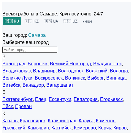
Время работы в Самаре:
Круглосуточно, 24/7
🇷🇺 RU
🇰🇿 KZ
🇺🇦 UA
🇺🇿 UZ
▾ ещё
Ваш город:
Самара
Выберите ваш город
В
Волгоград
,
Воронеж
,
Великий Новгород
,
Владивосток
,
Владикавказ
,
Владимир
,
Волгодонск
,
Волжский
,
Вологда
,
Великие Луки
,
Воскресенск
,
Воткинск
,
Выборг
,
Винница
,
Витебск
,
Ванадзор
,
Вагаршапат
Е
Екатеринбург
,
Елец
,
Ессентуки
,
Евпатория
,
Егорьевск
,
Ейск
,
Ереван
К
Казань
,
Красноярск
,
Калининград
,
Калуга
,
Каменск-
Уральский
,
Камышин
,
Каспийск
,
Кемерово
,
Керчь
,
Киров
,