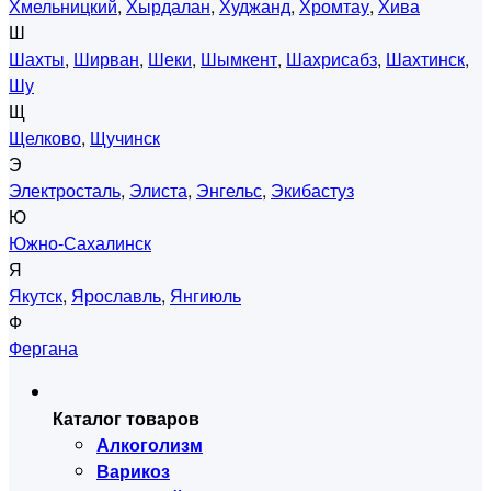
Хмельницкий
,
Хырдалан
,
Худжанд
,
Хромтау
,
Хива
Ш
Шахты
,
Ширван
,
Шеки
,
Шымкент
,
Шахрисабз
,
Шахтинск
,
Шу
Щ
Щелково
,
Щучинск
Э
Электросталь
,
Элиста
,
Энгельс
,
Экибастуз
Ю
Южно-Сахалинск
Я
Якутск
,
Ярославль
,
Янгиюль
Ф
Фергана
Каталог товаров
Алкоголизм
Варикоз