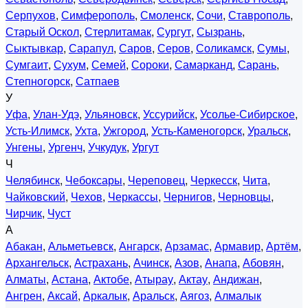
Серпухов
,
Симферополь
,
Смоленск
,
Сочи
,
Ставрополь
,
Старый Оскол
,
Стерлитамак
,
Сургут
,
Сызрань
,
Сыктывкар
,
Сарапул
,
Саров
,
Серов
,
Соликамск
,
Сумы
,
Сумгаит
,
Сухум
,
Семей
,
Сороки
,
Самарканд
,
Сарань
,
Степногорск
,
Сатпаев
У
Уфа
,
Улан-Удэ
,
Ульяновск
,
Уссурийск
,
Усолье-Сибирское
,
Усть-Илимск
,
Ухта
,
Ужгород
,
Усть-Каменогорск
,
Уральск
,
Унгены
,
Ургенч
,
Учкудук
,
Ургут
Ч
Челябинск
,
Чебоксары
,
Череповец
,
Черкесск
,
Чита
,
Чайковский
,
Чехов
,
Черкассы
,
Чернигов
,
Черновцы
,
Чирчик
,
Чуст
А
Абакан
,
Альметьевск
,
Ангарск
,
Арзамас
,
Армавир
,
Артём
,
Архангельск
,
Астрахань
,
Ачинск
,
Азов
,
Анапа
,
Абовян
,
Алматы
,
Астана
,
Актобе
,
Атырау
,
Актау
,
Андижан
,
Ангрен
,
Аксай
,
Аркалык
,
Аральск
,
Аягоз
,
Алмалык