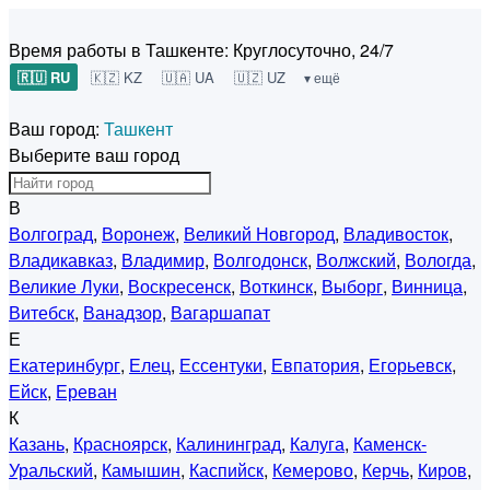
Время работы в Ташкенте:
Круглосуточно, 24/7
🇷🇺 RU
🇰🇿 KZ
🇺🇦 UA
🇺🇿 UZ
▾ ещё
Ваш город:
Ташкент
Выберите ваш город
В
Волгоград
,
Воронеж
,
Великий Новгород
,
Владивосток
,
Владикавказ
,
Владимир
,
Волгодонск
,
Волжский
,
Вологда
,
Великие Луки
,
Воскресенск
,
Воткинск
,
Выборг
,
Винница
,
Витебск
,
Ванадзор
,
Вагаршапат
Е
Екатеринбург
,
Елец
,
Ессентуки
,
Евпатория
,
Егорьевск
,
Ейск
,
Ереван
К
Казань
,
Красноярск
,
Калининград
,
Калуга
,
Каменск-
Уральский
,
Камышин
,
Каспийск
,
Кемерово
,
Керчь
,
Киров
,