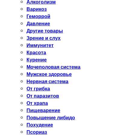
Алкоголизм
Варикоз
Геморрой
Давление
Другие товары
Зрение и слух
Иммунитет
Красота
Курение
Мочеполовая система
Мужское здоровье
Нервная система
От грибка
От паразитов
От храпа
Пищеварение
Повышение либидо
Похудение
Псориаз