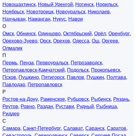
Новошахтинск
,
Новый Уренгой
,
Ногинск
,
Норильск
,
Ноябрьск
,
Новотроицк
,
Новоуральск
,
Николаев
,
Нахчыван
,
Наманган
,
Нукус
,
Навои
О
Омск
,
Обнинск
,
Одинцово
,
Октябрьский
,
Орёл
,
Оренбург
,
Орехово-Зуево
,
Орск
,
Орехов
,
Одесса
,
Ош
,
Оргеев
,
Олмалик
П
Пермь
,
Пенза
,
Первоуральск
,
Петрозаводск
,
Петропавловск-Камчатский
,
Подольск
,
Прокопьевск
,
Псков
,
Пушкино
,
Пятигорск
,
Павлов
,
Пушкин
,
Полтава
,
Павлодар
,
Петропавловск
Р
Ростов-на-Дону
,
Раменское
,
Рубцовск
,
Рыбинск
,
Рязань
,
Реутов
,
Ровно
,
Раздан
,
Рустави
,
Рудный
,
Рыбница
,
Риддер
С
Самара
,
Санкт-Петербург
,
Салават
,
Саранск
,
Саратов
,
Севастополь
,
Северодвинск
,
Северск
,
Сергиев Посад
,