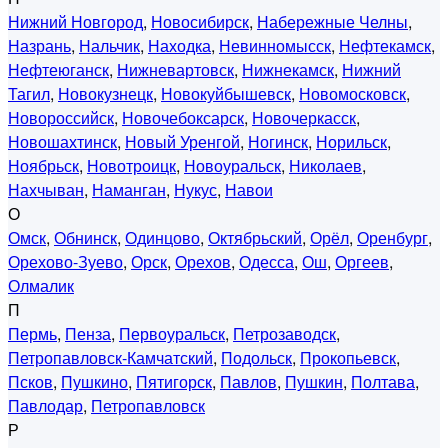
Нижний Новгород
,
Новосибирск
,
Набережные Челны
,
Назрань
,
Нальчик
,
Находка
,
Невинномысск
,
Нефтекамск
,
Нефтеюганск
,
Нижневартовск
,
Нижнекамск
,
Нижний
Тагил
,
Новокузнецк
,
Новокуйбышевск
,
Новомосковск
,
Новороссийск
,
Новочебоксарск
,
Новочеркасск
,
Новошахтинск
,
Новый Уренгой
,
Ногинск
,
Норильск
,
Ноябрьск
,
Новотроицк
,
Новоуральск
,
Николаев
,
Нахчыван
,
Наманган
,
Нукус
,
Навои
О
Омск
,
Обнинск
,
Одинцово
,
Октябрьский
,
Орёл
,
Оренбург
,
Орехово-Зуево
,
Орск
,
Орехов
,
Одесса
,
Ош
,
Оргеев
,
Олмалик
П
Пермь
,
Пенза
,
Первоуральск
,
Петрозаводск
,
Петропавловск-Камчатский
,
Подольск
,
Прокопьевск
,
Псков
,
Пушкино
,
Пятигорск
,
Павлов
,
Пушкин
,
Полтава
,
Павлодар
,
Петропавловск
Р