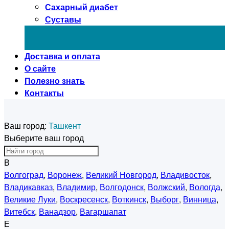
Сахарный диабет
Суставы
Доставка и оплата
О сайте
Полезно знать
Контакты
Ваш город:
Ташкент
Выберите ваш город
В
Волгоград
,
Воронеж
,
Великий Новгород
,
Владивосток
,
Владикавказ
,
Владимир
,
Волгодонск
,
Волжский
,
Вологда
,
Великие Луки
,
Воскресенск
,
Воткинск
,
Выборг
,
Винница
,
Витебск
,
Ванадзор
,
Вагаршапат
Е