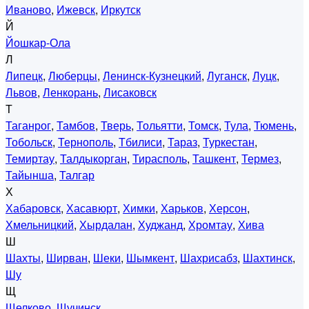
Иваново
,
Ижевск
,
Иркутск
Й
Йошкар-Ола
Л
Липецк
,
Люберцы
,
Ленинск-Кузнецкий
,
Луганск
,
Луцк
,
Львов
,
Ленкорань
,
Лисаковск
Т
Таганрог
,
Тамбов
,
Тверь
,
Тольятти
,
Томск
,
Тула
,
Тюмень
,
Тобольск
,
Тернополь
,
Тбилиси
,
Тараз
,
Туркестан
,
Темиртау
,
Талдыкорган
,
Тирасполь
,
Ташкент
,
Термез
,
Тайынша
,
Талгар
Х
Хабаровск
,
Хасавюрт
,
Химки
,
Харьков
,
Херсон
,
Хмельницкий
,
Хырдалан
,
Худжанд
,
Хромтау
,
Хива
Ш
Шахты
,
Ширван
,
Шеки
,
Шымкент
,
Шахрисабз
,
Шахтинск
,
Шу
Щ
Щелково
,
Щучинск