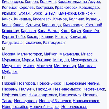
Кисловодск
,
Ковров
,
Коломна
,
Комсомольск-на-Амуре
,
Копейск
,
Королёв
,
Кострома
,
Красногорск
,
Краснодар
,
Крымск
,
Курган
,
Курск
,
Кызыл
,
Каменск-Шахтинский
,
Канск
,
Кинешма
,
Киселевск
,
Климов
,
Колпино
,
Кузнецк
,
Киев
,
Капан
,
Кутаиси
,
Караганда
,
Кызылорда
,
Костанай
,
Кокшетау
,
Каракол
,
Кара-Балта
,
Кант
,
Кагул
,
Кишинёв
,
Курган-Тюбе
,
Коканд
,
Карши
,
Кентау
,
Капчагай
,
Кандыагаш
,
Каскелен
,
Каттакурган
М
Москва
,
Магнитогорск
,
Майкоп
,
Махачкала
,
Миасс
,
Мурманск
,
Муром
,
Мытищи
,
Магадан
,
Междуреченск
,
Мичуринск
,
Минск
,
Могилев
,
Мингячевир
,
Маргилан
,
Мубарек
Н
Нижний Новгород
,
Новосибирск
,
Набережные Челны
,
Назрань
,
Нальчик
,
Находка
,
Невинномысск
,
Нефтекамск
,
Нефтеюганск
,
Нижневартовск
,
Нижнекамск
,
Нижний
Тагил
,
Новокузнецк
,
Новокуйбышевск
,
Новомосковск
,
Новороссийск
,
Новочебоксарск
,
Новочеркасск
,