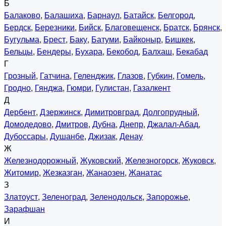
Б
Балаково
,
Балашиха
,
Барнаул
,
Батайск
,
Белгород
,
Бердск
,
Березники
,
Бийск
,
Благовещенск
,
Братск
,
Брянск
,
Бугульма
,
Брест
,
Баку
,
Батуми
,
Байконыр
,
Бишкек
,
Бельцы
,
Бендеры
,
Бухара
,
Бекобод
,
Балхаш
,
Бекабад
Г
Грозный
,
Гатчина
,
Геленджик
,
Глазов
,
Губкин
,
Гомель
,
Гродно
,
Гянджа
,
Гюмри
,
Гулистан
,
Газалкент
Д
Дербент
,
Дзержинск
,
Димитровград
,
Долгопрудный
,
Домодедово
,
Дмитров
,
Дубна
,
Днепр
,
Джалал-Абад
,
Дубоссары
,
Душанбе
,
Джизак
,
Денау
Ж
Железнодорожный
,
Жуковский
,
Железногорск
,
Жуковск
,
Житомир
,
Жезказган
,
Жанаозен
,
Жанатас
З
Златоуст
,
Зеленоград
,
Зеленодольск
,
Запорожье
,
Зарафшан
И