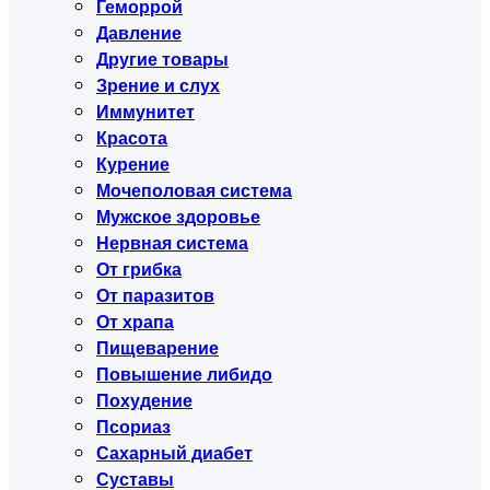
Геморрой
Давление
Другие товары
Зрение и слух
Иммунитет
Красота
Курение
Мочеполовая система
Мужское здоровье
Нервная система
От грибка
От паразитов
От храпа
Пищеварение
Повышение либидо
Похудение
Псориаз
Сахарный диабет
Суставы