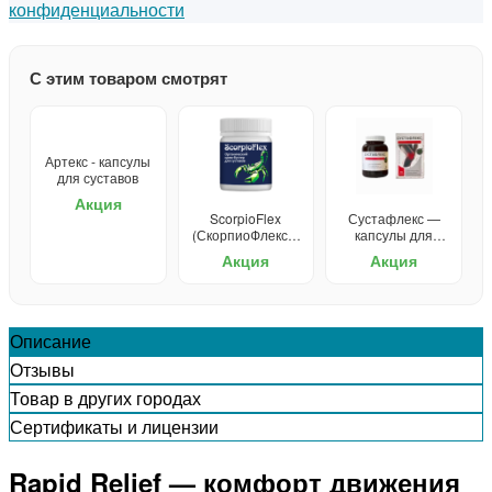
конфиденциальности
С этим товаром смотрят
Артекс - капсулы
для суставов
Акция
ScorpioFlex
Сустафлекс —
(СкорпиоФлекс) -
капсулы для
крем для
суставов
Акция
Акция
суставов
Описание
Отзывы
Товар в других городах
Сертификаты и лицензии
Rapid Relief — комфорт движения