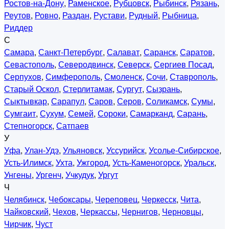
Ростов-на-Дону
,
Раменское
,
Рубцовск
,
Рыбинск
,
Рязань
,
Реутов
,
Ровно
,
Раздан
,
Рустави
,
Рудный
,
Рыбница
,
Риддер
С
Самара
,
Санкт-Петербург
,
Салават
,
Саранск
,
Саратов
,
Севастополь
,
Северодвинск
,
Северск
,
Сергиев Посад
,
Серпухов
,
Симферополь
,
Смоленск
,
Сочи
,
Ставрополь
,
Старый Оскол
,
Стерлитамак
,
Сургут
,
Сызрань
,
Сыктывкар
,
Сарапул
,
Саров
,
Серов
,
Соликамск
,
Сумы
,
Сумгаит
,
Сухум
,
Семей
,
Сороки
,
Самарканд
,
Сарань
,
Степногорск
,
Сатпаев
У
Уфа
,
Улан-Удэ
,
Ульяновск
,
Уссурийск
,
Усолье-Сибирское
,
Усть-Илимск
,
Ухта
,
Ужгород
,
Усть-Каменогорск
,
Уральск
,
Унгены
,
Ургенч
,
Учкудук
,
Ургут
Ч
Челябинск
,
Чебоксары
,
Череповец
,
Черкесск
,
Чита
,
Чайковский
,
Чехов
,
Черкассы
,
Чернигов
,
Черновцы
,
Чирчик
,
Чуст