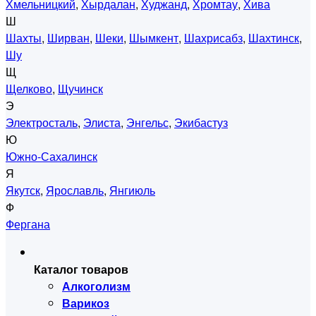
Хмельницкий
,
Хырдалан
,
Худжанд
,
Хромтау
,
Хива
Ш
Шахты
,
Ширван
,
Шеки
,
Шымкент
,
Шахрисабз
,
Шахтинск
,
Шу
Щ
Щелково
,
Щучинск
Э
Электросталь
,
Элиста
,
Энгельс
,
Экибастуз
Ю
Южно-Сахалинск
Я
Якутск
,
Ярославль
,
Янгиюль
Ф
Фергана
Каталог товаров
Алкоголизм
Варикоз