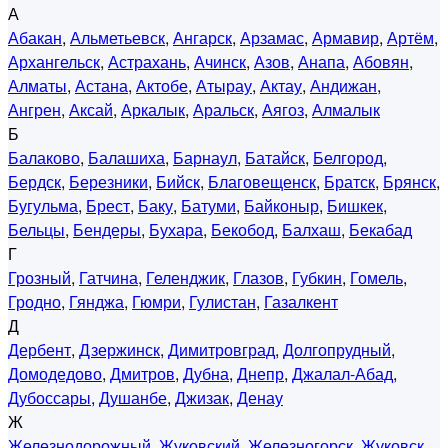
А
Абакан
,
Альметьевск
,
Ангарск
,
Арзамас
,
Армавир
,
Артём
,
Архангельск
,
Астрахань
,
Ачинск
,
Азов
,
Анапа
,
Абовян
,
Алматы
,
Астана
,
Актобе
,
Атырау
,
Актау
,
Андижан
,
Ангрен
,
Аксай
,
Аркалык
,
Аральск
,
Аягоз
,
Алмалык
Б
Балаково
,
Балашиха
,
Барнаул
,
Батайск
,
Белгород
,
Бердск
,
Березники
,
Бийск
,
Благовещенск
,
Братск
,
Брянск
,
Бугульма
,
Брест
,
Баку
,
Батуми
,
Байконыр
,
Бишкек
,
Бельцы
,
Бендеры
,
Бухара
,
Бекобод
,
Балхаш
,
Бекабад
Г
Грозный
,
Гатчина
,
Геленджик
,
Глазов
,
Губкин
,
Гомель
,
Гродно
,
Гянджа
,
Гюмри
,
Гулистан
,
Газалкент
Д
Дербент
,
Дзержинск
,
Димитровград
,
Долгопрудный
,
Домодедово
,
Дмитров
,
Дубна
,
Днепр
,
Джалал-Абад
,
Дубоссары
,
Душанбе
,
Джизак
,
Денау
Ж
Железнодорожный
,
Жуковский
,
Железногорск
,
Жуковск
,