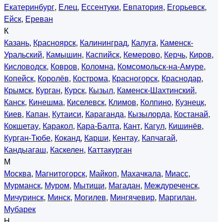
Екатеринбург
,
Елец
,
Ессентуки
,
Евпатория
,
Егорьевск
,
Ейск
,
Ереван
К
Казань
,
Красноярск
,
Калининград
,
Калуга
,
Каменск-
Уральский
,
Камышин
,
Каспийск
,
Кемерово
,
Керчь
,
Киров
,
Кисловодск
,
Ковров
,
Коломна
,
Комсомольск-на-Амуре
,
Копейск
,
Королёв
,
Кострома
,
Красногорск
,
Краснодар
,
Крымск
,
Курган
,
Курск
,
Кызыл
,
Каменск-Шахтинский
,
Канск
,
Кинешма
,
Киселевск
,
Климов
,
Колпино
,
Кузнецк
,
Киев
,
Капан
,
Кутаиси
,
Караганда
,
Кызылорда
,
Костанай
,
Кокшетау
,
Каракол
,
Кара-Балта
,
Кант
,
Кагул
,
Кишинёв
,
Курган-Тюбе
,
Коканд
,
Карши
,
Кентау
,
Капчагай
,
Кандыагаш
,
Каскелен
,
Каттакурган
М
Москва
,
Магнитогорск
,
Майкоп
,
Махачкала
,
Миасс
,
Мурманск
,
Муром
,
Мытищи
,
Магадан
,
Междуреченск
,
Мичуринск
,
Минск
,
Могилев
,
Мингячевир
,
Маргилан
,
Мубарек
Н