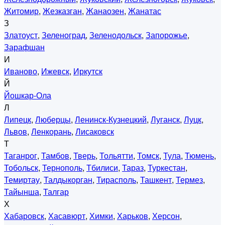
Житомир
,
Жезказган
,
Жанаозен
,
Жанатас
З
Златоуст
,
Зеленоград
,
Зеленодольск
,
Запорожье
,
Зарафшан
И
Иваново
,
Ижевск
,
Иркутск
Й
Йошкар-Ола
Л
Липецк
,
Люберцы
,
Ленинск-Кузнецкий
,
Луганск
,
Луцк
,
Львов
,
Ленкорань
,
Лисаковск
Т
Таганрог
,
Тамбов
,
Тверь
,
Тольятти
,
Томск
,
Тула
,
Тюмень
,
Тобольск
,
Тернополь
,
Тбилиси
,
Тараз
,
Туркестан
,
Темиртау
,
Талдыкорган
,
Тирасполь
,
Ташкент
,
Термез
,
Тайынша
,
Талгар
Х
Хабаровск
,
Хасавюрт
,
Химки
,
Харьков
,
Херсон
,