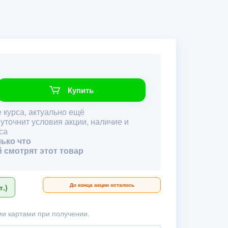
Купить
 курса, актуально ещё
 уточнит условия акции, наличие и
са
лько что
й смотрят этот товар
До конца акции осталось
.)
и картами при получении.