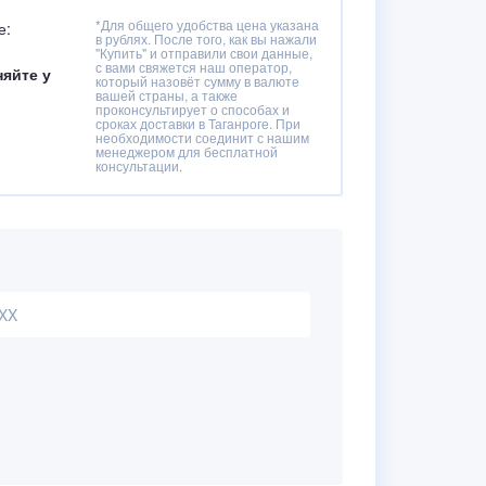
*Для общего удобства цена указана
е:
в рублях. После того, как вы нажали
"Купить" и отправили свои данные,
с вами свяжется наш оператор,
няйте у
который назовёт сумму в валюте
вашей страны, а также
проконсультирует о способах и
сроках доставки в Таганроге. При
необходимости соединит с нашим
менеджером для бесплатной
консультации.