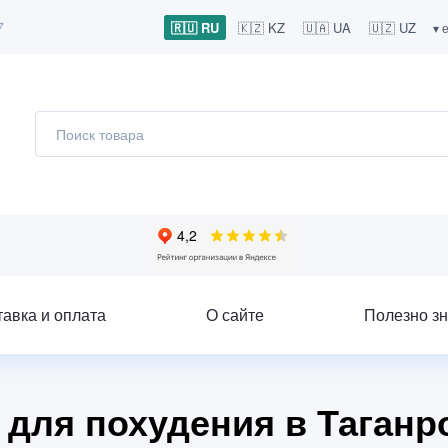
7
🇷🇺 RU
🇰🇿 KZ
🇺🇦 UA
🇺🇿 UZ
▾ 
тавка и оплата
О сайте
Полезно зн
 для похудения в Таганр