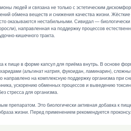
ионы людей и связана не только с эстетическим дискомфо
ений обмена веществ и снижения качества жизни. Жёсткие
часто оказываются нестабильными. Сивидал — биологически
оросли), направленная на поддержку процессов естествен
дочно-кишечного тракта.
а к пище в форме капсул для приёма внутрь. В основе ф
харидами (альгинат натрия, фукоидан, ламинарин), сложны
о направлено на комплексную поддержку организма при сн
чника, ускорению обменных процессов и выведению токси
ез стресса для организма.
ым препаратом. Это биологически активная добавка к пищ
образа жизни. Перед применением рекомендуется проконсу