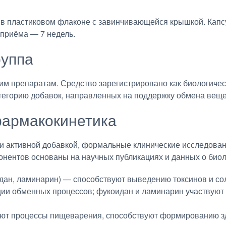
я в пластиковом флаконе с завинчивающейся крышкой. Кап
приёма — 7 недель.
руппа
им препаратам. Средство зарегистрировано как биологичес
атегорию добавок, направленных на поддержку обмена веще
армакокинетика
ки активной добавкой, формальные клинические исследов
онентов основаны на научных публикациях и данных о биол
идан, ламинарин) — способствуют выведению токсинов и с
ии обменных процессов; фукоидан и ламинарин участвуют 
т процессы пищеварения, способствуют формированию зд