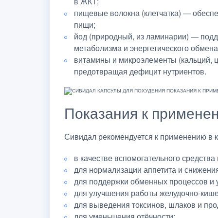
в ЖКТ;
пищевые волокна (клетчатка) — обесп
пищи;
йод (природный, из ламинарии) — под
метаболизма и энергетического обмена
витамины и микроэлементы (кальций, ц
предотвращая дефицит нутриентов.
Показания к примене
Сивидал рекомендуется к применению в к
в качестве вспомогательного средства
для нормализации аппетита и снижения
для поддержки обменных процессов и 
для улучшения работы желудочно-кишеч
для выведения токсинов, шлаков и про
для уменьшения отёчности;