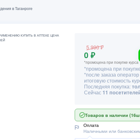
удения в Таганроге
5 990 ₽
0 ₽
*промоцена при покупке курса
*промоцена при покупке
*после заказа оператор
итоговую стоимость кур
Последняя покупка:
то
Сейчас
11 посетителе
Товаров в наличии (16шт
Оплата
Наличными или банковским