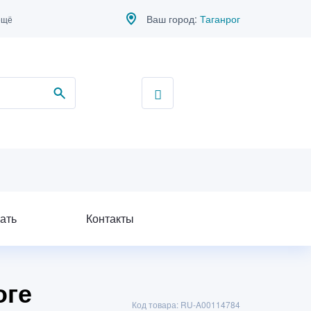
Ваш город:
Таганрог
ещё
ать
Контакты
оге
Код товара: RU-A00114784