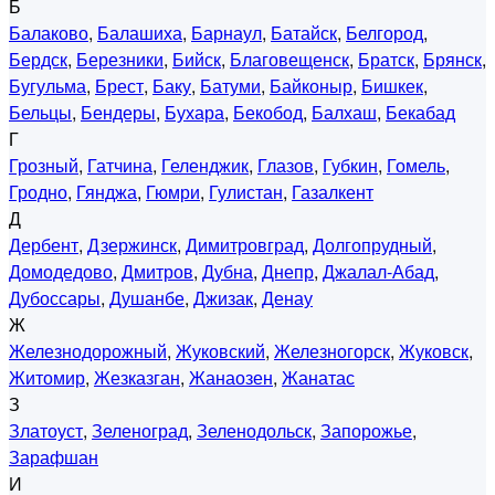
Б
Балаково
,
Балашиха
,
Барнаул
,
Батайск
,
Белгород
,
Бердск
,
Березники
,
Бийск
,
Благовещенск
,
Братск
,
Брянск
,
Бугульма
,
Брест
,
Баку
,
Батуми
,
Байконыр
,
Бишкек
,
Бельцы
,
Бендеры
,
Бухара
,
Бекобод
,
Балхаш
,
Бекабад
Г
Грозный
,
Гатчина
,
Геленджик
,
Глазов
,
Губкин
,
Гомель
,
Гродно
,
Гянджа
,
Гюмри
,
Гулистан
,
Газалкент
Д
Дербент
,
Дзержинск
,
Димитровград
,
Долгопрудный
,
Домодедово
,
Дмитров
,
Дубна
,
Днепр
,
Джалал-Абад
,
Дубоссары
,
Душанбе
,
Джизак
,
Денау
Ж
Железнодорожный
,
Жуковский
,
Железногорск
,
Жуковск
,
Житомир
,
Жезказган
,
Жанаозен
,
Жанатас
З
Златоуст
,
Зеленоград
,
Зеленодольск
,
Запорожье
,
Зарафшан
И