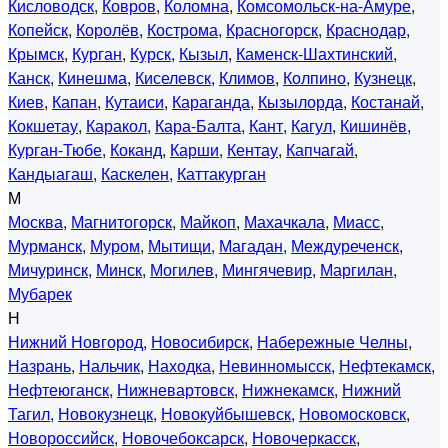
Кисловодск
,
Ковров
,
Коломна
,
Комсомольск-на-Амуре
,
Копейск
,
Королёв
,
Кострома
,
Красногорск
,
Краснодар
,
Крымск
,
Курган
,
Курск
,
Кызыл
,
Каменск-Шахтинский
,
Канск
,
Кинешма
,
Киселевск
,
Климов
,
Колпино
,
Кузнецк
,
Киев
,
Капан
,
Кутаиси
,
Караганда
,
Кызылорда
,
Костанай
,
Кокшетау
,
Каракол
,
Кара-Балта
,
Кант
,
Кагул
,
Кишинёв
,
Курган-Тюбе
,
Коканд
,
Карши
,
Кентау
,
Капчагай
,
Кандыагаш
,
Каскелен
,
Каттакурган
М
Москва
,
Магнитогорск
,
Майкоп
,
Махачкала
,
Миасс
,
Мурманск
,
Муром
,
Мытищи
,
Магадан
,
Междуреченск
,
Мичуринск
,
Минск
,
Могилев
,
Мингячевир
,
Маргилан
,
Мубарек
Н
Нижний Новгород
,
Новосибирск
,
Набережные Челны
,
Назрань
,
Нальчик
,
Находка
,
Невинномысск
,
Нефтекамск
,
Нефтеюганск
,
Нижневартовск
,
Нижнекамск
,
Нижний
Тагил
,
Новокузнецк
,
Новокуйбышевск
,
Новомосковск
,
Новороссийск
,
Новочебоксарск
,
Новочеркасск
,