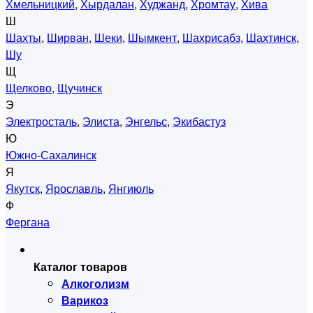
Хмельницкий
,
Хырдалан
,
Худжанд
,
Хромтау
,
Хива
Ш
Шахты
,
Ширван
,
Шеки
,
Шымкент
,
Шахрисабз
,
Шахтинск
,
Шу
Щ
Щелково
,
Щучинск
Э
Электросталь
,
Элиста
,
Энгельс
,
Экибастуз
Ю
Южно-Сахалинск
Я
Якутск
,
Ярославль
,
Янгиюль
Ф
Фергана
Каталог товаров
Алкоголизм
Варикоз