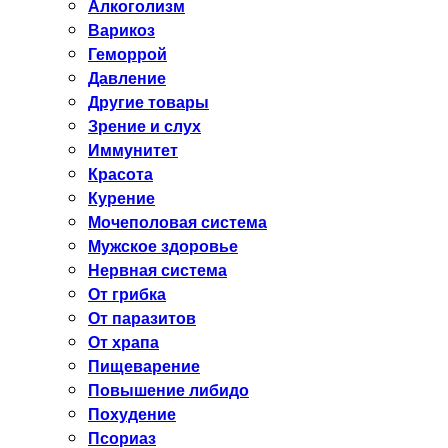
Алкоголизм
Варикоз
Геморрой
Давление
Другие товары
Зрение и слух
Иммунитет
Красота
Курение
Мочеполовая система
Мужское здоровье
Нервная система
От грибка
От паразитов
От храпа
Пищеварение
Повышение либидо
Похудение
Псориаз