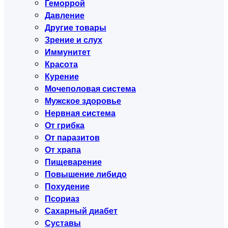
Геморрой
Давление
Другие товары
Зрение и слух
Иммунитет
Красота
Курение
Мочеполовая система
Мужское здоровье
Нервная система
От грибка
От паразитов
От храпа
Пищеварение
Повышение либидо
Похудение
Псориаз
Сахарный диабет
Суставы