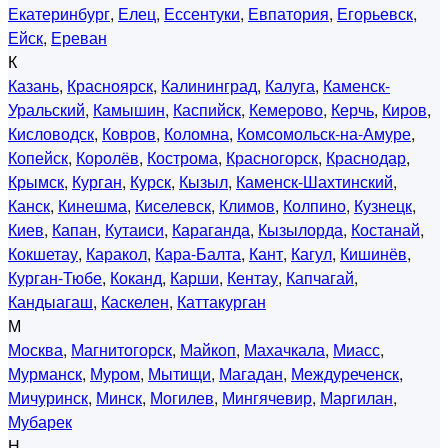
Екатеринбург
,
Елец
,
Ессентуки
,
Евпатория
,
Егорьевск
,
Ейск
,
Ереван
К
Казань
,
Красноярск
,
Калининград
,
Калуга
,
Каменск-
Уральский
,
Камышин
,
Каспийск
,
Кемерово
,
Керчь
,
Киров
,
Кисловодск
,
Ковров
,
Коломна
,
Комсомольск-на-Амуре
,
Копейск
,
Королёв
,
Кострома
,
Красногорск
,
Краснодар
,
Крымск
,
Курган
,
Курск
,
Кызыл
,
Каменск-Шахтинский
,
Канск
,
Кинешма
,
Киселевск
,
Климов
,
Колпино
,
Кузнецк
,
Киев
,
Капан
,
Кутаиси
,
Караганда
,
Кызылорда
,
Костанай
,
Кокшетау
,
Каракол
,
Кара-Балта
,
Кант
,
Кагул
,
Кишинёв
,
Курган-Тюбе
,
Коканд
,
Карши
,
Кентау
,
Капчагай
,
Кандыагаш
,
Каскелен
,
Каттакурган
М
Москва
,
Магнитогорск
,
Майкоп
,
Махачкала
,
Миасс
,
Мурманск
,
Муром
,
Мытищи
,
Магадан
,
Междуреченск
,
Мичуринск
,
Минск
,
Могилев
,
Мингячевир
,
Маргилан
,
Мубарек
Н