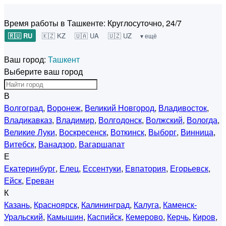
Время работы в Ташкенте:
Круглосуточно, 24/7
🇷🇺 RU
🇰🇿 KZ
🇺🇦 UA
🇺🇿 UZ
▾ ещё
Ваш город:
Ташкент
Выберите ваш город
В
Волгоград
,
Воронеж
,
Великий Новгород
,
Владивосток
,
Владикавказ
,
Владимир
,
Волгодонск
,
Волжский
,
Вологда
,
Великие Луки
,
Воскресенск
,
Воткинск
,
Выборг
,
Винница
,
Витебск
,
Ванадзор
,
Вагаршапат
Е
Екатеринбург
,
Елец
,
Ессентуки
,
Евпатория
,
Егорьевск
,
Ейск
,
Ереван
К
Казань
,
Красноярск
,
Калининград
,
Калуга
,
Каменск-
Уральский
,
Камышин
,
Каспийск
,
Кемерово
,
Керчь
,
Киров
,