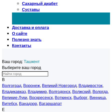
Сахарный диабет
Суставы
Доставка и оплата
О сайте
Полезно знать
Контакты
Ваш город:
Ташкент
Выберите ваш город
В
Волгоград
,
Воронеж
,
Великий Новгород
,
Владивосток
,
Владикавказ
,
Владимир
,
Волгодонск
,
Волжский
,
Вологда
,
Великие Луки
,
Воскресенск
,
Воткинск
,
Выборг
,
Винница
,
Витебск
,
Ванадзор
,
Вагаршапат
Е