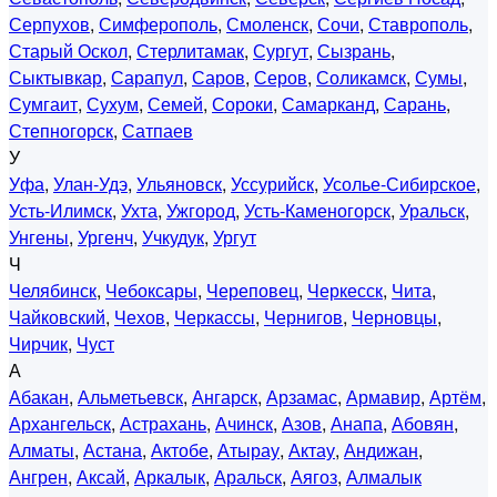
Серпухов
,
Симферополь
,
Смоленск
,
Сочи
,
Ставрополь
,
Старый Оскол
,
Стерлитамак
,
Сургут
,
Сызрань
,
Сыктывкар
,
Сарапул
,
Саров
,
Серов
,
Соликамск
,
Сумы
,
Сумгаит
,
Сухум
,
Семей
,
Сороки
,
Самарканд
,
Сарань
,
Степногорск
,
Сатпаев
У
Уфа
,
Улан-Удэ
,
Ульяновск
,
Уссурийск
,
Усолье-Сибирское
,
Усть-Илимск
,
Ухта
,
Ужгород
,
Усть-Каменогорск
,
Уральск
,
Унгены
,
Ургенч
,
Учкудук
,
Ургут
Ч
Челябинск
,
Чебоксары
,
Череповец
,
Черкесск
,
Чита
,
Чайковский
,
Чехов
,
Черкассы
,
Чернигов
,
Черновцы
,
Чирчик
,
Чуст
А
Абакан
,
Альметьевск
,
Ангарск
,
Арзамас
,
Армавир
,
Артём
,
Архангельск
,
Астрахань
,
Ачинск
,
Азов
,
Анапа
,
Абовян
,
Алматы
,
Астана
,
Актобе
,
Атырау
,
Актау
,
Андижан
,
Ангрен
,
Аксай
,
Аркалык
,
Аральск
,
Аягоз
,
Алмалык