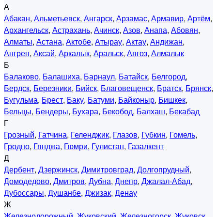
А
Абакан
,
Альметьевск
,
Ангарск
,
Арзамас
,
Армавир
,
Артём
,
Архангельск
,
Астрахань
,
Ачинск
,
Азов
,
Анапа
,
Абовян
,
Алматы
,
Астана
,
Актобе
,
Атырау
,
Актау
,
Андижан
,
Ангрен
,
Аксай
,
Аркалык
,
Аральск
,
Аягоз
,
Алмалык
Б
Балаково
,
Балашиха
,
Барнаул
,
Батайск
,
Белгород
,
Бердск
,
Березники
,
Бийск
,
Благовещенск
,
Братск
,
Брянск
,
Бугульма
,
Брест
,
Баку
,
Батуми
,
Байконыр
,
Бишкек
,
Бельцы
,
Бендеры
,
Бухара
,
Бекобод
,
Балхаш
,
Бекабад
Г
Грозный
,
Гатчина
,
Геленджик
,
Глазов
,
Губкин
,
Гомель
,
Гродно
,
Гянджа
,
Гюмри
,
Гулистан
,
Газалкент
Д
Дербент
,
Дзержинск
,
Димитровград
,
Долгопрудный
,
Домодедово
,
Дмитров
,
Дубна
,
Днепр
,
Джалал-Абад
,
Дубоссары
,
Душанбе
,
Джизак
,
Денау
Ж
Железнодорожный
,
Жуковский
,
Железногорск
,
Жуковск
,