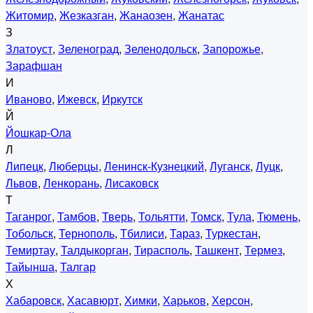
Житомир
,
Жезказган
,
Жанаозен
,
Жанатас
З
Златоуст
,
Зеленоград
,
Зеленодольск
,
Запорожье
,
Зарафшан
И
Иваново
,
Ижевск
,
Иркутск
Й
Йошкар-Ола
Л
Липецк
,
Люберцы
,
Ленинск-Кузнецкий
,
Луганск
,
Луцк
,
Львов
,
Ленкорань
,
Лисаковск
Т
Таганрог
,
Тамбов
,
Тверь
,
Тольятти
,
Томск
,
Тула
,
Тюмень
,
Тобольск
,
Тернополь
,
Тбилиси
,
Тараз
,
Туркестан
,
Темиртау
,
Талдыкорган
,
Тирасполь
,
Ташкент
,
Термез
,
Тайынша
,
Талгар
Х
Хабаровск
,
Хасавюрт
,
Химки
,
Харьков
,
Херсон
,