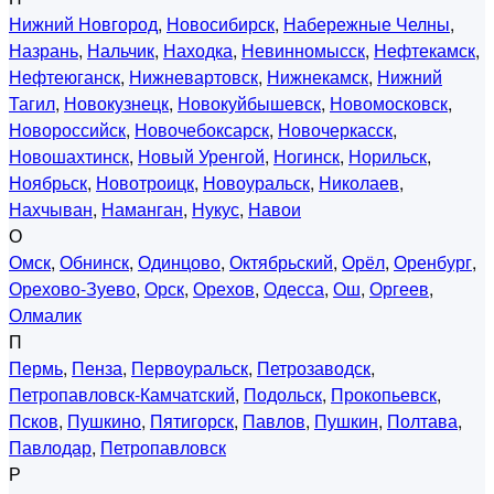
Нижний Новгород
,
Новосибирск
,
Набережные Челны
,
Назрань
,
Нальчик
,
Находка
,
Невинномысск
,
Нефтекамск
,
Нефтеюганск
,
Нижневартовск
,
Нижнекамск
,
Нижний
Тагил
,
Новокузнецк
,
Новокуйбышевск
,
Новомосковск
,
Новороссийск
,
Новочебоксарск
,
Новочеркасск
,
Новошахтинск
,
Новый Уренгой
,
Ногинск
,
Норильск
,
Ноябрьск
,
Новотроицк
,
Новоуральск
,
Николаев
,
Нахчыван
,
Наманган
,
Нукус
,
Навои
О
Омск
,
Обнинск
,
Одинцово
,
Октябрьский
,
Орёл
,
Оренбург
,
Орехово-Зуево
,
Орск
,
Орехов
,
Одесса
,
Ош
,
Оргеев
,
Олмалик
П
Пермь
,
Пенза
,
Первоуральск
,
Петрозаводск
,
Петропавловск-Камчатский
,
Подольск
,
Прокопьевск
,
Псков
,
Пушкино
,
Пятигорск
,
Павлов
,
Пушкин
,
Полтава
,
Павлодар
,
Петропавловск
Р