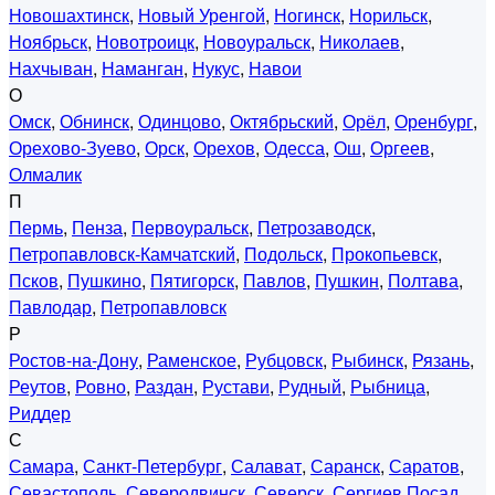
Новошахтинск
,
Новый Уренгой
,
Ногинск
,
Норильск
,
Ноябрьск
,
Новотроицк
,
Новоуральск
,
Николаев
,
Нахчыван
,
Наманган
,
Нукус
,
Навои
О
Омск
,
Обнинск
,
Одинцово
,
Октябрьский
,
Орёл
,
Оренбург
,
Орехово-Зуево
,
Орск
,
Орехов
,
Одесса
,
Ош
,
Оргеев
,
Олмалик
П
Пермь
,
Пенза
,
Первоуральск
,
Петрозаводск
,
Петропавловск-Камчатский
,
Подольск
,
Прокопьевск
,
Псков
,
Пушкино
,
Пятигорск
,
Павлов
,
Пушкин
,
Полтава
,
Павлодар
,
Петропавловск
Р
Ростов-на-Дону
,
Раменское
,
Рубцовск
,
Рыбинск
,
Рязань
,
Реутов
,
Ровно
,
Раздан
,
Рустави
,
Рудный
,
Рыбница
,
Риддер
С
Самара
,
Санкт-Петербург
,
Салават
,
Саранск
,
Саратов
,
Севастополь
,
Северодвинск
,
Северск
,
Сергиев Посад
,