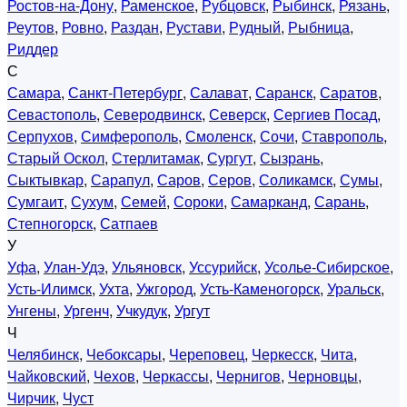
Ростов-на-Дону
,
Раменское
,
Рубцовск
,
Рыбинск
,
Рязань
,
Реутов
,
Ровно
,
Раздан
,
Рустави
,
Рудный
,
Рыбница
,
Риддер
С
Самара
,
Санкт-Петербург
,
Салават
,
Саранск
,
Саратов
,
Севастополь
,
Северодвинск
,
Северск
,
Сергиев Посад
,
Серпухов
,
Симферополь
,
Смоленск
,
Сочи
,
Ставрополь
,
Старый Оскол
,
Стерлитамак
,
Сургут
,
Сызрань
,
Сыктывкар
,
Сарапул
,
Саров
,
Серов
,
Соликамск
,
Сумы
,
Сумгаит
,
Сухум
,
Семей
,
Сороки
,
Самарканд
,
Сарань
,
Степногорск
,
Сатпаев
У
Уфа
,
Улан-Удэ
,
Ульяновск
,
Уссурийск
,
Усолье-Сибирское
,
Усть-Илимск
,
Ухта
,
Ужгород
,
Усть-Каменогорск
,
Уральск
,
Унгены
,
Ургенч
,
Учкудук
,
Ургут
Ч
Челябинск
,
Чебоксары
,
Череповец
,
Черкесск
,
Чита
,
Чайковский
,
Чехов
,
Черкассы
,
Чернигов
,
Черновцы
,
Чирчик
,
Чуст