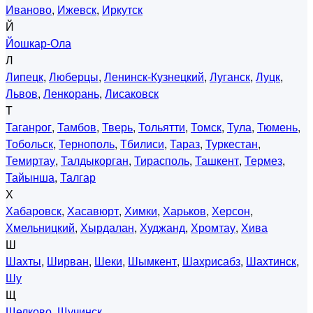
Иваново
,
Ижевск
,
Иркутск
Й
Йошкар-Ола
Л
Липецк
,
Люберцы
,
Ленинск-Кузнецкий
,
Луганск
,
Луцк
,
Львов
,
Ленкорань
,
Лисаковск
Т
Таганрог
,
Тамбов
,
Тверь
,
Тольятти
,
Томск
,
Тула
,
Тюмень
,
Тобольск
,
Тернополь
,
Тбилиси
,
Тараз
,
Туркестан
,
Темиртау
,
Талдыкорган
,
Тирасполь
,
Ташкент
,
Термез
,
Тайынша
,
Талгар
Х
Хабаровск
,
Хасавюрт
,
Химки
,
Харьков
,
Херсон
,
Хмельницкий
,
Хырдалан
,
Худжанд
,
Хромтау
,
Хива
Ш
Шахты
,
Ширван
,
Шеки
,
Шымкент
,
Шахрисабз
,
Шахтинск
,
Шу
Щ
Щелково
,
Щучинск