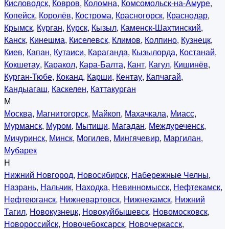
Кисловодск
,
Ковров
,
Коломна
,
Комсомольск-на-Амуре
,
Копейск
,
Королёв
,
Кострома
,
Красногорск
,
Краснодар
,
Крымск
,
Курган
,
Курск
,
Кызыл
,
Каменск-Шахтинский
,
Канск
,
Кинешма
,
Киселевск
,
Климов
,
Колпино
,
Кузнецк
,
Киев
,
Капан
,
Кутаиси
,
Караганда
,
Кызылорда
,
Костанай
,
Кокшетау
,
Каракол
,
Кара-Балта
,
Кант
,
Кагул
,
Кишинёв
,
Курган-Тюбе
,
Коканд
,
Карши
,
Кентау
,
Капчагай
,
Кандыагаш
,
Каскелен
,
Каттакурган
М
Москва
,
Магнитогорск
,
Майкоп
,
Махачкала
,
Миасс
,
Мурманск
,
Муром
,
Мытищи
,
Магадан
,
Междуреченск
,
Мичуринск
,
Минск
,
Могилев
,
Мингячевир
,
Маргилан
,
Мубарек
Н
Нижний Новгород
,
Новосибирск
,
Набережные Челны
,
Назрань
,
Нальчик
,
Находка
,
Невинномысск
,
Нефтекамск
,
Нефтеюганск
,
Нижневартовск
,
Нижнекамск
,
Нижний
Тагил
,
Новокузнецк
,
Новокуйбышевск
,
Новомосковск
,
Новороссийск
,
Новочебоксарск
,
Новочеркасск
,