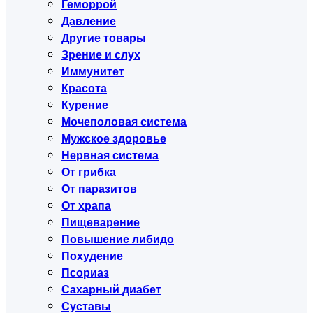
Геморрой
Давление
Другие товары
Зрение и слух
Иммунитет
Красота
Курение
Мочеполовая система
Мужское здоровье
Нервная система
От грибка
От паразитов
От храпа
Пищеварение
Повышение либидо
Похудение
Псориаз
Сахарный диабет
Суставы