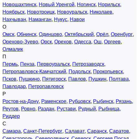
Новошахтинск
,
Новый Уренгой
,
Ногинск
,
Норильск
,
Ноябрьск
,
Новотроицк
,
Новоуральск
,
Николаев
,
Нахчыван
,
Наманган
,
Нукус
,
Навои
О
Омск
,
Обнинск
,
Одинцово
,
Октябрьский
,
Орёл
,
Оренбург
,
Орехово-Зуево
,
Орск
,
Орехов
,
Одесса
,
Ош
,
Оргеев
,
Олмалик
П
Пермь
,
Пенза
,
Первоуральск
,
Петрозаводск
,
Петропавловск-Камчатский
,
Подольск
,
Прокопьевск
,
Псков
,
Пушкино
,
Пятигорск
,
Павлов
,
Пушкин
,
Полтава
,
Павлодар
,
Петропавловск
Р
Ростов-на-Дону
,
Раменское
,
Рубцовск
,
Рыбинск
,
Рязань
,
Реутов
,
Ровно
,
Раздан
,
Рустави
,
Рудный
,
Рыбница
,
Риддер
С
Самара
,
Санкт-Петербург
,
Салават
,
Саранск
,
Саратов
,
Севастополь
,
Северодвинск
,
Северск
,
Сергиев Посад
,