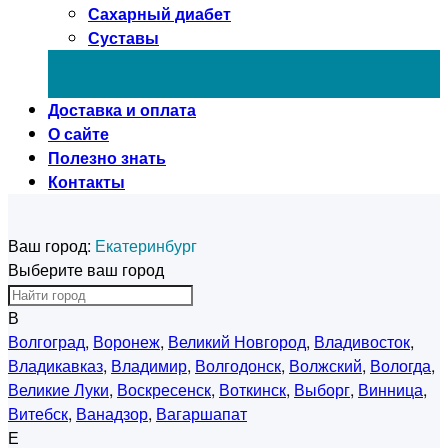
Сахарный диабет
Суставы
Доставка и оплата
О сайте
Полезно знать
Контакты
Ваш город:
Екатеринбург
Выберите ваш город
В
Волгоград
,
Воронеж
,
Великий Новгород
,
Владивосток
,
Владикавказ
,
Владимир
,
Волгодонск
,
Волжский
,
Вологда
,
Великие Луки
,
Воскресенск
,
Воткинск
,
Выборг
,
Винница
,
Витебск
,
Ванадзор
,
Вагаршапат
Е