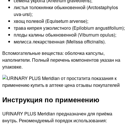
семена укропа (Anethum graveolens);
листья толокнянки обыкновенной (Arctostaphylos
uva-ursi);
хвощ полевой (Equisetum arvense);
трава кипрея узколистного (Epilobium angustifolium);
плоды калины обыкновенной (Viburnum opulus);
мелисса лекарственная (Melissa officinalis).
Вспомогательные вещества: оболочка капсулы,
наполнители. Полный перечень компонентов указан на
упаковке.
Инструкция по применению
URINARY PLUS Meridian предназначен для приёма
внутрь. Рекомендуемый порядок использования: