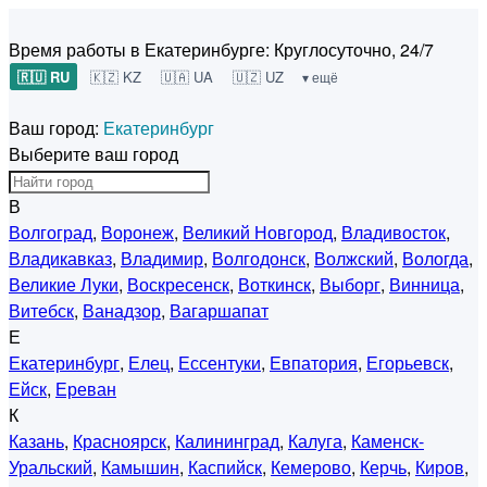
Время работы в Екатеринбурге:
Круглосуточно, 24/7
🇷🇺 RU
🇰🇿 KZ
🇺🇦 UA
🇺🇿 UZ
▾ ещё
Ваш город:
Екатеринбург
Выберите ваш город
В
Волгоград
,
Воронеж
,
Великий Новгород
,
Владивосток
,
Владикавказ
,
Владимир
,
Волгодонск
,
Волжский
,
Вологда
,
Великие Луки
,
Воскресенск
,
Воткинск
,
Выборг
,
Винница
,
Витебск
,
Ванадзор
,
Вагаршапат
Е
Екатеринбург
,
Елец
,
Ессентуки
,
Евпатория
,
Егорьевск
,
Ейск
,
Ереван
К
Казань
,
Красноярск
,
Калининград
,
Калуга
,
Каменск-
Уральский
,
Камышин
,
Каспийск
,
Кемерово
,
Керчь
,
Киров
,