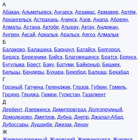
А
Абакан
,
Альметьевск
,
Ангарск
,
Арзамас
,
Армавир
,
Артём
,
Архангельск
,
Астрахань
,
Ачинск
,
Азов
,
Анапа
,
Абовян
,
Алматы
,
Астана
,
Актобе
,
Атырау
,
Актау
,
Андижан
,
Ангрен
,
Аксай
,
Аркалык
,
Аральск
,
Аягоз
,
Алмалык
Б
Балаково
,
Балашиха
,
Барнаул
,
Батайск
,
Белгород
,
Бердск
,
Березники
,
Бийск
,
Благовещенск
,
Братск
,
Брянск
,
Бугульма
,
Брест
,
Баку
,
Батуми
,
Байконыр
,
Бишкек
,
Бельцы
,
Бендеры
,
Бухара
,
Бекобод
,
Балхаш
,
Бекабад
Г
Грозный
,
Гатчина
,
Геленджик
,
Глазов
,
Губкин
,
Гомель
,
Гродно
,
Гянджа
,
Гюмри
,
Гулистан
,
Газалкент
Д
Дербент
,
Дзержинск
,
Димитровград
,
Долгопрудный
,
Домодедово
,
Дмитров
,
Дубна
,
Днепр
,
Джалал-Абад
,
Дубоссары
,
Душанбе
,
Джизак
,
Денау
Ж
Железнодорожный
,
Жуковский
,
Железногорск
,
Жуковск
,