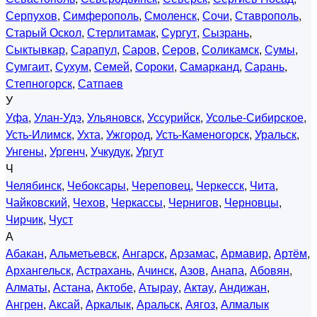
Серпухов
,
Симферополь
,
Смоленск
,
Сочи
,
Ставрополь
,
Старый Оскол
,
Стерлитамак
,
Сургут
,
Сызрань
,
Сыктывкар
,
Сарапул
,
Саров
,
Серов
,
Соликамск
,
Сумы
,
Сумгаит
,
Сухум
,
Семей
,
Сороки
,
Самарканд
,
Сарань
,
Степногорск
,
Сатпаев
У
Уфа
,
Улан-Удэ
,
Ульяновск
,
Уссурийск
,
Усолье-Сибирское
,
Усть-Илимск
,
Ухта
,
Ужгород
,
Усть-Каменогорск
,
Уральск
,
Унгены
,
Ургенч
,
Учкудук
,
Ургут
Ч
Челябинск
,
Чебоксары
,
Череповец
,
Черкесск
,
Чита
,
Чайковский
,
Чехов
,
Черкассы
,
Чернигов
,
Черновцы
,
Чирчик
,
Чуст
А
Абакан
,
Альметьевск
,
Ангарск
,
Арзамас
,
Армавир
,
Артём
,
Архангельск
,
Астрахань
,
Ачинск
,
Азов
,
Анапа
,
Абовян
,
Алматы
,
Астана
,
Актобе
,
Атырау
,
Актау
,
Андижан
,
Ангрен
,
Аксай
,
Аркалык
,
Аральск
,
Аягоз
,
Алмалык