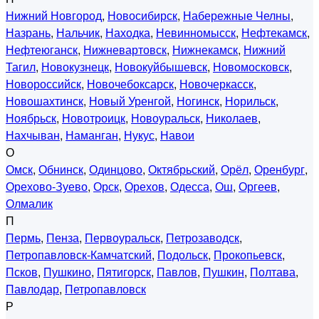
Нижний Новгород
,
Новосибирск
,
Набережные Челны
,
Назрань
,
Нальчик
,
Находка
,
Невинномысск
,
Нефтекамск
,
Нефтеюганск
,
Нижневартовск
,
Нижнекамск
,
Нижний
Тагил
,
Новокузнецк
,
Новокуйбышевск
,
Новомосковск
,
Новороссийск
,
Новочебоксарск
,
Новочеркасск
,
Новошахтинск
,
Новый Уренгой
,
Ногинск
,
Норильск
,
Ноябрьск
,
Новотроицк
,
Новоуральск
,
Николаев
,
Нахчыван
,
Наманган
,
Нукус
,
Навои
О
Омск
,
Обнинск
,
Одинцово
,
Октябрьский
,
Орёл
,
Оренбург
,
Орехово-Зуево
,
Орск
,
Орехов
,
Одесса
,
Ош
,
Оргеев
,
Олмалик
П
Пермь
,
Пенза
,
Первоуральск
,
Петрозаводск
,
Петропавловск-Камчатский
,
Подольск
,
Прокопьевск
,
Псков
,
Пушкино
,
Пятигорск
,
Павлов
,
Пушкин
,
Полтава
,
Павлодар
,
Петропавловск
Р