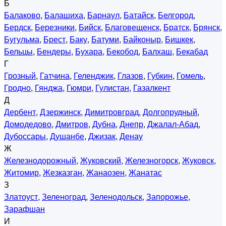
Б
Балаково
,
Балашиха
,
Барнаул
,
Батайск
,
Белгород
,
Бердск
,
Березники
,
Бийск
,
Благовещенск
,
Братск
,
Брянск
,
Бугульма
,
Брест
,
Баку
,
Батуми
,
Байконыр
,
Бишкек
,
Бельцы
,
Бендеры
,
Бухара
,
Бекобод
,
Балхаш
,
Бекабад
Г
Грозный
,
Гатчина
,
Геленджик
,
Глазов
,
Губкин
,
Гомель
,
Гродно
,
Гянджа
,
Гюмри
,
Гулистан
,
Газалкент
Д
Дербент
,
Дзержинск
,
Димитровград
,
Долгопрудный
,
Домодедово
,
Дмитров
,
Дубна
,
Днепр
,
Джалал-Абад
,
Дубоссары
,
Душанбе
,
Джизак
,
Денау
Ж
Железнодорожный
,
Жуковский
,
Железногорск
,
Жуковск
,
Житомир
,
Жезказган
,
Жанаозен
,
Жанатас
З
Златоуст
,
Зеленоград
,
Зеленодольск
,
Запорожье
,
Зарафшан
И