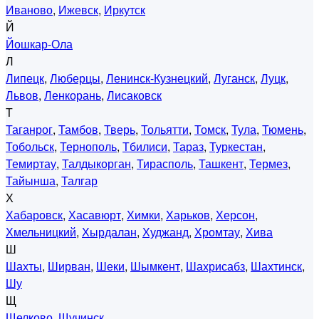
Иваново
,
Ижевск
,
Иркутск
Й
Йошкар-Ола
Л
Липецк
,
Люберцы
,
Ленинск-Кузнецкий
,
Луганск
,
Луцк
,
Львов
,
Ленкорань
,
Лисаковск
Т
Таганрог
,
Тамбов
,
Тверь
,
Тольятти
,
Томск
,
Тула
,
Тюмень
,
Тобольск
,
Тернополь
,
Тбилиси
,
Тараз
,
Туркестан
,
Темиртау
,
Талдыкорган
,
Тирасполь
,
Ташкент
,
Термез
,
Тайынша
,
Талгар
Х
Хабаровск
,
Хасавюрт
,
Химки
,
Харьков
,
Херсон
,
Хмельницкий
,
Хырдалан
,
Худжанд
,
Хромтау
,
Хива
Ш
Шахты
,
Ширван
,
Шеки
,
Шымкент
,
Шахрисабз
,
Шахтинск
,
Шу
Щ
Щелково
,
Щучинск