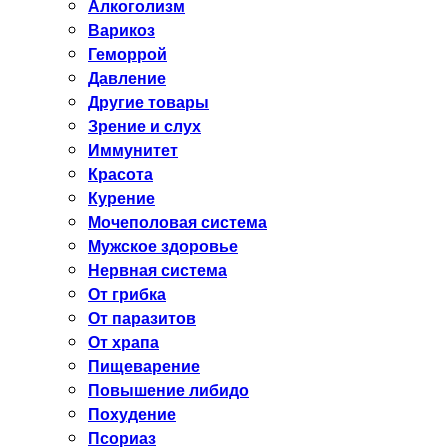
Алкоголизм
Варикоз
Геморрой
Давление
Другие товары
Зрение и слух
Иммунитет
Красота
Курение
Мочеполовая система
Мужское здоровье
Нервная система
От грибка
От паразитов
От храпа
Пищеварение
Повышение либидо
Похудение
Псориаз