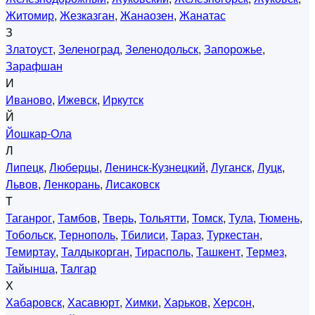
Житомир
,
Жезказган
,
Жанаозен
,
Жанатас
З
Златоуст
,
Зеленоград
,
Зеленодольск
,
Запорожье
,
Зарафшан
И
Иваново
,
Ижевск
,
Иркутск
Й
Йошкар-Ола
Л
Липецк
,
Люберцы
,
Ленинск-Кузнецкий
,
Луганск
,
Луцк
,
Львов
,
Ленкорань
,
Лисаковск
Т
Таганрог
,
Тамбов
,
Тверь
,
Тольятти
,
Томск
,
Тула
,
Тюмень
,
Тобольск
,
Тернополь
,
Тбилиси
,
Тараз
,
Туркестан
,
Темиртау
,
Талдыкорган
,
Тирасполь
,
Ташкент
,
Термез
,
Тайынша
,
Талгар
Х
Хабаровск
,
Хасавюрт
,
Химки
,
Харьков
,
Херсон
,