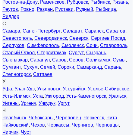
Ростов-на-Дону
,
Раменское
,
Рубцовск
,
Рыбинск
,
Рязань
,
Реутов
,
Ровно
,
Раздан
,
Рустави
,
Рудный
,
Рыбница
,
Риддер
С
Самара
,
Санкт-Петербург
,
Салават
,
Саранск
,
Саратов
,
Севастополь
,
Северодвинск
,
Северск
,
Сергиев Посад
,
Серпухов
,
Симферополь
,
Смоленск
,
Сочи
,
Ставрополь
,
Старый Оскол
,
Стерлитамак
,
Сургут
,
Сызрань
,
Сыктывкар
,
Сарапул
,
Саров
,
Серов
,
Соликамск
,
Сумы
,
Сумгаит
,
Сухум
,
Семей
,
Сороки
,
Самарканд
,
Сарань
,
Степногорск
,
Сатпаев
У
Уфа
,
Улан-Удэ
,
Ульяновск
,
Уссурийск
,
Усолье-Сибирское
,
Усть-Илимск
,
Ухта
,
Ужгород
,
Усть-Каменогорск
,
Уральск
,
Унгены
,
Ургенч
,
Учкудук
,
Ургут
Ч
Челябинск
,
Чебоксары
,
Череповец
,
Черкесск
,
Чита
,
Чайковский
,
Чехов
,
Черкассы
,
Чернигов
,
Черновцы
,
Чирчик
,
Чуст