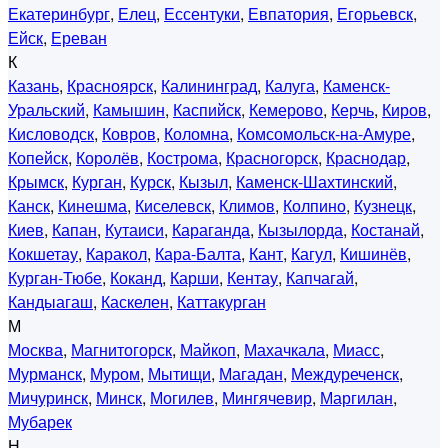
Екатеринбург
,
Елец
,
Ессентуки
,
Евпатория
,
Егорьевск
,
Ейск
,
Ереван
К
Казань
,
Красноярск
,
Калининград
,
Калуга
,
Каменск-
Уральский
,
Камышин
,
Каспийск
,
Кемерово
,
Керчь
,
Киров
,
Кисловодск
,
Ковров
,
Коломна
,
Комсомольск-на-Амуре
,
Копейск
,
Королёв
,
Кострома
,
Красногорск
,
Краснодар
,
Крымск
,
Курган
,
Курск
,
Кызыл
,
Каменск-Шахтинский
,
Канск
,
Кинешма
,
Киселевск
,
Климов
,
Колпино
,
Кузнецк
,
Киев
,
Капан
,
Кутаиси
,
Караганда
,
Кызылорда
,
Костанай
,
Кокшетау
,
Каракол
,
Кара-Балта
,
Кант
,
Кагул
,
Кишинёв
,
Курган-Тюбе
,
Коканд
,
Карши
,
Кентау
,
Капчагай
,
Кандыагаш
,
Каскелен
,
Каттакурган
М
Москва
,
Магнитогорск
,
Майкоп
,
Махачкала
,
Миасс
,
Мурманск
,
Муром
,
Мытищи
,
Магадан
,
Междуреченск
,
Мичуринск
,
Минск
,
Могилев
,
Мингячевир
,
Маргилан
,
Мубарек
Н