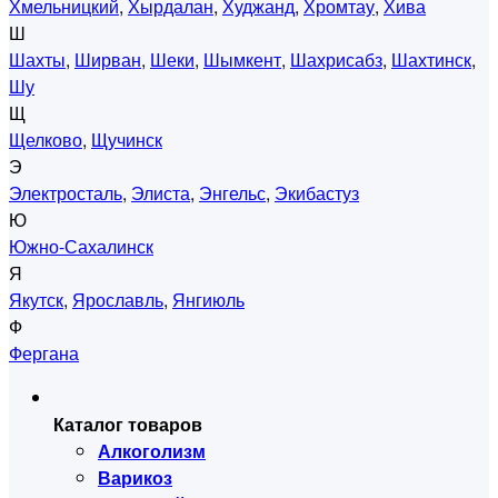
Хмельницкий
,
Хырдалан
,
Худжанд
,
Хромтау
,
Хива
Ш
Шахты
,
Ширван
,
Шеки
,
Шымкент
,
Шахрисабз
,
Шахтинск
,
Шу
Щ
Щелково
,
Щучинск
Э
Электросталь
,
Элиста
,
Энгельс
,
Экибастуз
Ю
Южно-Сахалинск
Я
Якутск
,
Ярославль
,
Янгиюль
Ф
Фергана
Каталог товаров
Алкоголизм
Варикоз