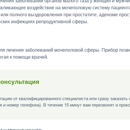
ечения заболеваний органов малого таза у женщин и мужчи
вливающее воздействие на мочеполовую систему пациента
 или полного выздоровления при простатите, аденоме прос
еских инфекциях репродуктивной сферы.
для лечения заболеваний мочеполовой сферы. Прибор позв
егая к помощи врачей.
консультация
ацию от квалифицированного специалиста или сразу заказать 
я и номер телефона). В течение 15 минут вам перезвонят и прок