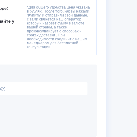
*Для общего удобства цена указана
оде:
в рублях. После того, как вы нажали
"Купить" и отправили свои данные,
с вами свяжется наш оператор,
няйте у
который назовёт сумму в валюте
вашей страны, а также
проконсультирует о способах и
сроках доставки . При
необходимости соединит с нашим
менеджером для бесплатной
консультации.