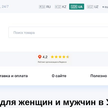
, 24/7
🇷🇺 RU
🇰🇿 KZ
🇺🇦 UA
🇺🇿 UZ
▾ е
тавка и оплата
О сайте
Полезно 
для женщин и мужчин в 