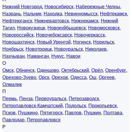
Нижний Новгород
,
Новосибирск
,
Набережные Челны
,
Назрань
,
Нальчик
,
Находка
,
Невинномысск
,
Нефтекамск
,
Нефтеюганск
,
Нижневартовск
,
Нижнекамск
,
Нижний
Тагил
,
Новокузнецк
,
Новокуйбышевск
,
Новомосковск
,
Новороссийск
,
Новочебоксарск
,
Новочеркасск
,
Новошахтинск
,
Новый Уренгой
,
Ногинск
,
Норильск
,
Ноябрьск
,
Новотроицк
,
Новоуральск
,
Николаев
,
Нахчыван
,
Наманган
,
Нукус
,
Навои
О
Омск
,
Обнинск
,
Одинцово
,
Октябрьский
,
Орёл
,
Оренбург
,
Орехово-Зуево
,
Орск
,
Орехов
,
Одесса
,
Ош
,
Оргеев
,
Олмалик
П
Пермь
,
Пенза
,
Первоуральск
,
Петрозаводск
,
Петропавловск-Камчатский
,
Подольск
,
Прокопьевск
,
Псков
,
Пушкино
,
Пятигорск
,
Павлов
,
Пушкин
,
Полтава
,
Павлодар
,
Петропавловск
Р