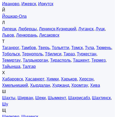
Иваново
,
Ижевск
,
Иркутск
Й
Йошкар-Ола
Л
Липецк
,
Люберцы
,
Ленинск-Кузнецкий
,
Луганск
,
Луцк
,
Львов
,
Ленкорань
,
Лисаковск
Т
Таганрог
,
Тамбов
,
Тверь
,
Тольятти
,
Томск
,
Тула
,
Тюмень
,
Тобольск
,
Тернополь
,
Тбилиси
,
Тараз
,
Туркестан
,
Темиртау
,
Талдыкорган
,
Тирасполь
,
Ташкент
,
Термез
,
Тайынша
,
Талгар
Х
Хабаровск
,
Хасавюрт
,
Химки
,
Харьков
,
Херсон
,
Хмельницкий
,
Хырдалан
,
Худжанд
,
Хромтау
,
Хива
Ш
Шахты
,
Ширван
,
Шеки
,
Шымкент
,
Шахрисабз
,
Шахтинск
,
Шу
Щ
Щелково
,
Щучинск