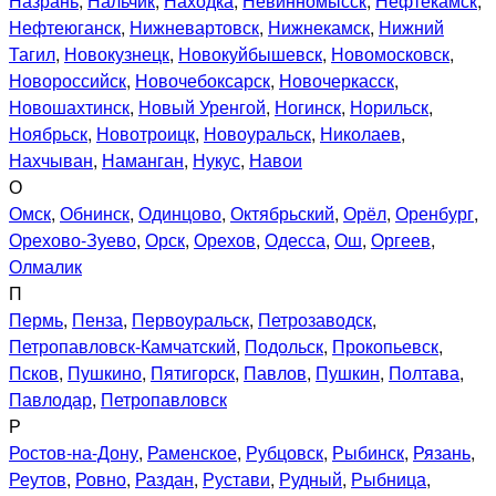
Назрань
,
Нальчик
,
Находка
,
Невинномысск
,
Нефтекамск
,
Нефтеюганск
,
Нижневартовск
,
Нижнекамск
,
Нижний
Тагил
,
Новокузнецк
,
Новокуйбышевск
,
Новомосковск
,
Новороссийск
,
Новочебоксарск
,
Новочеркасск
,
Новошахтинск
,
Новый Уренгой
,
Ногинск
,
Норильск
,
Ноябрьск
,
Новотроицк
,
Новоуральск
,
Николаев
,
Нахчыван
,
Наманган
,
Нукус
,
Навои
О
Омск
,
Обнинск
,
Одинцово
,
Октябрьский
,
Орёл
,
Оренбург
,
Орехово-Зуево
,
Орск
,
Орехов
,
Одесса
,
Ош
,
Оргеев
,
Олмалик
П
Пермь
,
Пенза
,
Первоуральск
,
Петрозаводск
,
Петропавловск-Камчатский
,
Подольск
,
Прокопьевск
,
Псков
,
Пушкино
,
Пятигорск
,
Павлов
,
Пушкин
,
Полтава
,
Павлодар
,
Петропавловск
Р
Ростов-на-Дону
,
Раменское
,
Рубцовск
,
Рыбинск
,
Рязань
,
Реутов
,
Ровно
,
Раздан
,
Рустави
,
Рудный
,
Рыбница
,