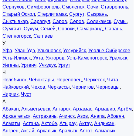
Серпухов
,
Симферополь
,
Смоленск
,
Сочи
,
Ставрополь
,
Старый Оскол
,
Стерлитамак
,
Сургут
,
Сызрань
,
Сыктывкар
,
Сарапул
,
Саров
,
Серов
,
Соликамск
,
Сумы
,
Сумгаит
,
Сухум
,
Семей
,
Сороки
,
Самарканд
,
Сарань
,
Степногорск
,
Сатпаев
У
Уфа
,
Улан-Удэ
,
Ульяновск
,
Уссурийск
,
Усолье-Сибирское
,
Усть-Илимск
,
Ухта
,
Ужгород
,
Усть-Каменогорск
,
Уральск
,
Унгены
,
Ургенч
,
Учкудук
,
Ургут
Ч
Челябинск
,
Чебоксары
,
Череповец
,
Черкесск
,
Чита
,
Чайковский
,
Чехов
,
Черкассы
,
Чернигов
,
Черновцы
,
Чирчик
,
Чуст
А
Абакан
,
Альметьевск
,
Ангарск
,
Арзамас
,
Армавир
,
Артём
,
Архангельск
,
Астрахань
,
Ачинск
,
Азов
,
Анапа
,
Абовян
,
Алматы
,
Астана
,
Актобе
,
Атырау
,
Актау
,
Андижан
,
Ангрен
,
Аксай
,
Аркалык
,
Аральск
,
Аягоз
,
Алмалык