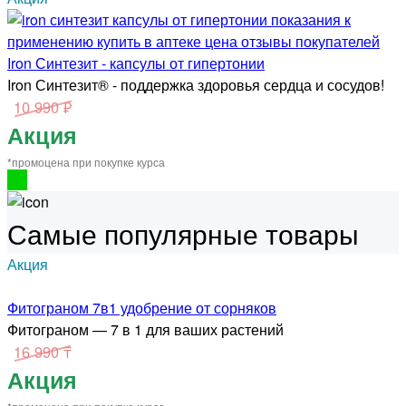
Iron Синтезит - капсулы от гипертонии
Iron Синтезит® - поддержка здоровья сердца и сосудов!
10 990 ₽
Акция
*промоцена при покупке курса
Самые популярные товары
Акция
Фитограном 7в1 удобрение от сорняков
Фитограном — 7 в 1 для ваших растений
16 990 ₸
Акция