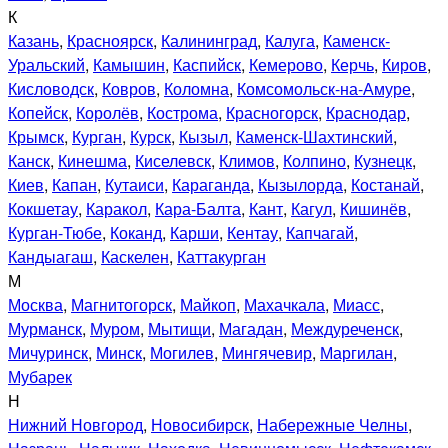
К
Казань
,
Красноярск
,
Калининград
,
Калуга
,
Каменск-
Уральский
,
Камышин
,
Каспийск
,
Кемерово
,
Керчь
,
Киров
,
Кисловодск
,
Ковров
,
Коломна
,
Комсомольск-на-Амуре
,
Копейск
,
Королёв
,
Кострома
,
Красногорск
,
Краснодар
,
Крымск
,
Курган
,
Курск
,
Кызыл
,
Каменск-Шахтинский
,
Канск
,
Кинешма
,
Киселевск
,
Климов
,
Колпино
,
Кузнецк
,
Киев
,
Капан
,
Кутаиси
,
Караганда
,
Кызылорда
,
Костанай
,
Кокшетау
,
Каракол
,
Кара-Балта
,
Кант
,
Кагул
,
Кишинёв
,
Курган-Тюбе
,
Коканд
,
Карши
,
Кентау
,
Капчагай
,
Кандыагаш
,
Каскелен
,
Каттакурган
М
Москва
,
Магнитогорск
,
Майкоп
,
Махачкала
,
Миасс
,
Мурманск
,
Муром
,
Мытищи
,
Магадан
,
Междуреченск
,
Мичуринск
,
Минск
,
Могилев
,
Мингячевир
,
Маргилан
,
Мубарек
Н
Нижний Новгород
,
Новосибирск
,
Набережные Челны
,