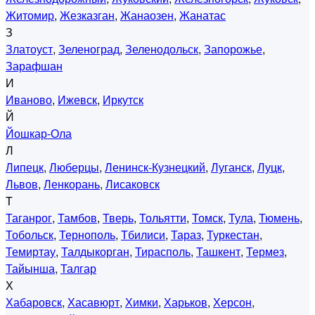
Житомир
,
Жезказган
,
Жанаозен
,
Жанатас
З
Златоуст
,
Зеленоград
,
Зеленодольск
,
Запорожье
,
Зарафшан
И
Иваново
,
Ижевск
,
Иркутск
Й
Йошкар-Ола
Л
Липецк
,
Люберцы
,
Ленинск-Кузнецкий
,
Луганск
,
Луцк
,
Львов
,
Ленкорань
,
Лисаковск
Т
Таганрог
,
Тамбов
,
Тверь
,
Тольятти
,
Томск
,
Тула
,
Тюмень
,
Тобольск
,
Тернополь
,
Тбилиси
,
Тараз
,
Туркестан
,
Темиртау
,
Талдыкорган
,
Тирасполь
,
Ташкент
,
Термез
,
Тайынша
,
Талгар
Х
Хабаровск
,
Хасавюрт
,
Химки
,
Харьков
,
Херсон
,