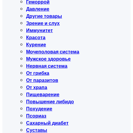
Геморрой
Давление
Другие товары
Зрение и слух
Иммунитет
Красота
Курение
Мочеполовая система
Мужское здоровье
Нервная система
От грибка
От паразитов
От храпа
Пищеварение
Повышение либидо
Похудение
Псориаз
Сахарный диабет
Суставы