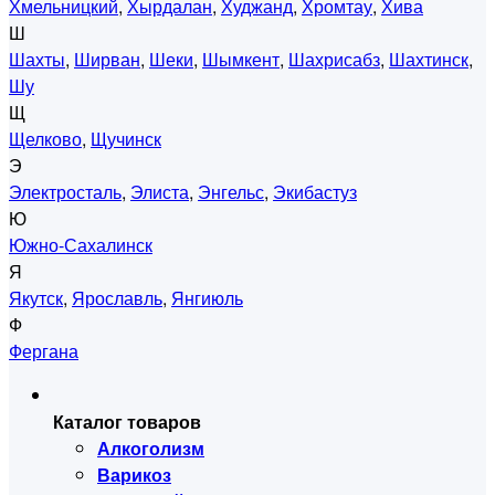
Хмельницкий
,
Хырдалан
,
Худжанд
,
Хромтау
,
Хива
Ш
Шахты
,
Ширван
,
Шеки
,
Шымкент
,
Шахрисабз
,
Шахтинск
,
Шу
Щ
Щелково
,
Щучинск
Э
Электросталь
,
Элиста
,
Энгельс
,
Экибастуз
Ю
Южно-Сахалинск
Я
Якутск
,
Ярославль
,
Янгиюль
Ф
Фергана
Каталог товаров
Алкоголизм
Варикоз