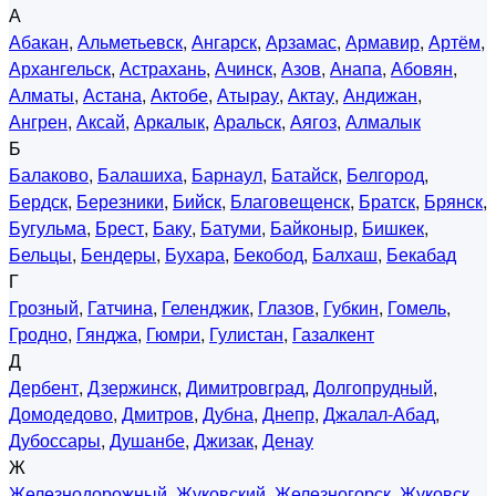
А
Абакан
,
Альметьевск
,
Ангарск
,
Арзамас
,
Армавир
,
Артём
,
Архангельск
,
Астрахань
,
Ачинск
,
Азов
,
Анапа
,
Абовян
,
Алматы
,
Астана
,
Актобе
,
Атырау
,
Актау
,
Андижан
,
Ангрен
,
Аксай
,
Аркалык
,
Аральск
,
Аягоз
,
Алмалык
Б
Балаково
,
Балашиха
,
Барнаул
,
Батайск
,
Белгород
,
Бердск
,
Березники
,
Бийск
,
Благовещенск
,
Братск
,
Брянск
,
Бугульма
,
Брест
,
Баку
,
Батуми
,
Байконыр
,
Бишкек
,
Бельцы
,
Бендеры
,
Бухара
,
Бекобод
,
Балхаш
,
Бекабад
Г
Грозный
,
Гатчина
,
Геленджик
,
Глазов
,
Губкин
,
Гомель
,
Гродно
,
Гянджа
,
Гюмри
,
Гулистан
,
Газалкент
Д
Дербент
,
Дзержинск
,
Димитровград
,
Долгопрудный
,
Домодедово
,
Дмитров
,
Дубна
,
Днепр
,
Джалал-Абад
,
Дубоссары
,
Душанбе
,
Джизак
,
Денау
Ж
Железнодорожный
,
Жуковский
,
Железногорск
,
Жуковск
,