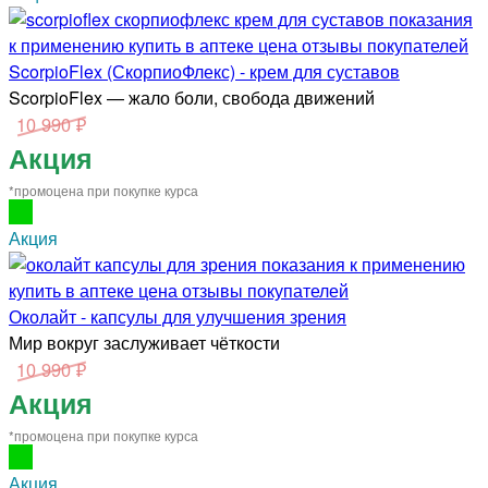
ScorpioFlex (СкорпиоФлекс) - крем для суставов
ScorpioFlex — жало боли, свобода движений
10 990 ₽
Акция
*промоцена при покупке курса
Акция
Околайт - капсулы для улучшения зрения
Мир вокруг заслуживает чёткости
10 990 ₽
Акция
*промоцена при покупке курса
Акция