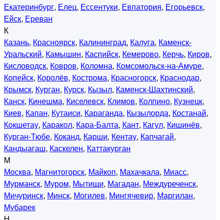
Екатеринбург
,
Елец
,
Ессентуки
,
Евпатория
,
Егорьевск
,
Ейск
,
Ереван
К
Казань
,
Красноярск
,
Калининград
,
Калуга
,
Каменск-
Уральский
,
Камышин
,
Каспийск
,
Кемерово
,
Керчь
,
Киров
,
Кисловодск
,
Ковров
,
Коломна
,
Комсомольск-на-Амуре
,
Копейск
,
Королёв
,
Кострома
,
Красногорск
,
Краснодар
,
Крымск
,
Курган
,
Курск
,
Кызыл
,
Каменск-Шахтинский
,
Канск
,
Кинешма
,
Киселевск
,
Климов
,
Колпино
,
Кузнецк
,
Киев
,
Капан
,
Кутаиси
,
Караганда
,
Кызылорда
,
Костанай
,
Кокшетау
,
Каракол
,
Кара-Балта
,
Кант
,
Кагул
,
Кишинёв
,
Курган-Тюбе
,
Коканд
,
Карши
,
Кентау
,
Капчагай
,
Кандыагаш
,
Каскелен
,
Каттакурган
М
Москва
,
Магнитогорск
,
Майкоп
,
Махачкала
,
Миасс
,
Мурманск
,
Муром
,
Мытищи
,
Магадан
,
Междуреченск
,
Мичуринск
,
Минск
,
Могилев
,
Мингячевир
,
Маргилан
,
Мубарек
Н