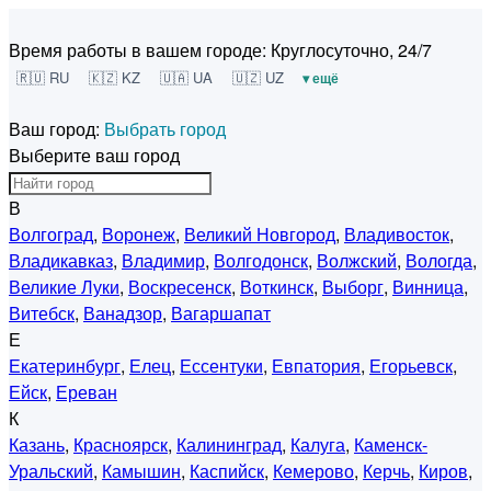
Время работы в вашем городе:
Круглосуточно, 24/7
🇷🇺 RU
🇰🇿 KZ
🇺🇦 UA
🇺🇿 UZ
▾ ещё
Ваш город:
Выбрать город
Выберите ваш город
В
Волгоград
,
Воронеж
,
Великий Новгород
,
Владивосток
,
Владикавказ
,
Владимир
,
Волгодонск
,
Волжский
,
Вологда
,
Великие Луки
,
Воскресенск
,
Воткинск
,
Выборг
,
Винница
,
Витебск
,
Ванадзор
,
Вагаршапат
Е
Екатеринбург
,
Елец
,
Ессентуки
,
Евпатория
,
Егорьевск
,
Ейск
,
Ереван
К
Казань
,
Красноярск
,
Калининград
,
Калуга
,
Каменск-
Уральский
,
Камышин
,
Каспийск
,
Кемерово
,
Керчь
,
Киров
,