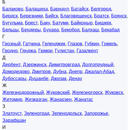
Б
Балаково
,
Балашиха
,
Барнаул
,
Батайск
,
Белгород
,
Бердск
,
Березники
,
Бийск
,
Благовещенск
,
Братск
,
Брянск
,
Бугульма
,
Брест
,
Баку
,
Батуми
,
Байконыр
,
Бишкек
,
Бельцы
,
Бендеры
,
Бухара
,
Бекобод
,
Балхаш
,
Бекабад
Г
Грозный
,
Гатчина
,
Геленджик
,
Глазов
,
Губкин
,
Гомель
,
Гродно
,
Гянджа
,
Гюмри
,
Гулистан
,
Газалкент
Д
Дербент
,
Дзержинск
,
Димитровград
,
Долгопрудный
,
Домодедово
,
Дмитров
,
Дубна
,
Днепр
,
Джалал-Абад
,
Дубоссары
,
Душанбе
,
Джизак
,
Денау
Ж
Железнодорожный
,
Жуковский
,
Железногорск
,
Жуковск
,
Житомир
,
Жезказган
,
Жанаозен
,
Жанатас
З
Златоуст
,
Зеленоград
,
Зеленодольск
,
Запорожье
,
Зарафшан
И