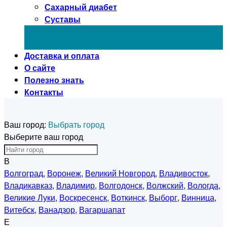
Сахарный диабет
Суставы
Доставка и оплата
О сайте
Полезно знать
Контакты
Ваш город:
Выбрать город
Выберите ваш город
В
Волгоград
,
Воронеж
,
Великий Новгород
,
Владивосток
,
Владикавказ
,
Владимир
,
Волгодонск
,
Волжский
,
Вологда
,
Великие Луки
,
Воскресенск
,
Воткинск
,
Выборг
,
Винница
,
Витебск
,
Ванадзор
,
Вагаршапат
Е