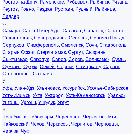
Ростов-на-Дону
,
Раменское
,
Рубцовск
,
Рыбинск
,
Рязань
,
Реутов
,
Ровно
,
Раздан
,
Рустави
,
Рудный
,
Рыбница
,
Риддер
С
Самара
,
Санкт-Петербург
,
Салават
,
Саранск
,
Саратов
,
Севастополь
,
Северодвинск
,
Северск
,
Сергиев Посад
,
Серпухов
,
Симферополь
,
Смоленск
,
Сочи
,
Ставрополь
,
Старый Оскол
,
Стерлитамак
,
Сургут
,
Сызрань
,
Сыктывкар
,
Сарапул
,
Саров
,
Серов
,
Соликамск
,
Сумы
,
Сумгаит
,
Сухум
,
Семей
,
Сороки
,
Самарканд
,
Сарань
,
Степногорск
,
Сатпаев
У
Уфа
,
Улан-Удэ
,
Ульяновск
,
Уссурийск
,
Усолье-Сибирское
,
Усть-Илимск
,
Ухта
,
Ужгород
,
Усть-Каменогорск
,
Уральск
,
Унгены
,
Ургенч
,
Учкудук
,
Ургут
Ч
Челябинск
,
Чебоксары
,
Череповец
,
Черкесск
,
Чита
,
Чайковский
,
Чехов
,
Черкассы
,
Чернигов
,
Черновцы
,
Чирчик
,
Чуст