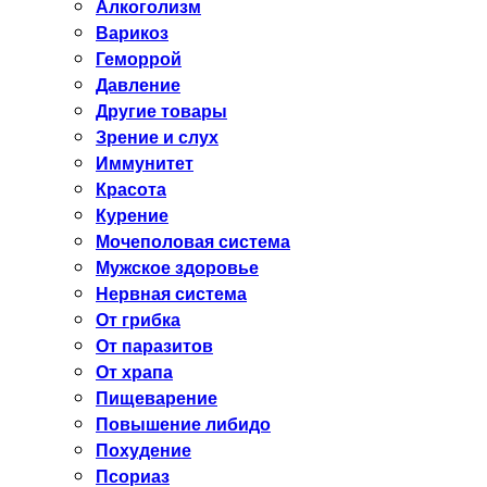
Алкоголизм
Варикоз
Геморрой
Давление
Другие товары
Зрение и слух
Иммунитет
Красота
Курение
Мочеполовая система
Мужское здоровье
Нервная система
От грибка
От паразитов
От храпа
Пищеварение
Повышение либидо
Похудение
Псориаз