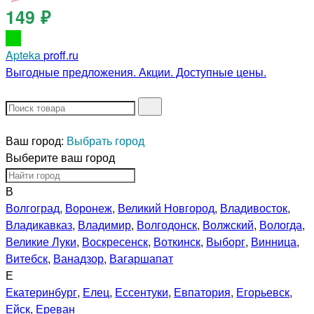
149 ₽
Apteka
proff.ru
Выгодные предложения. Акции. Доступные цены.
Ваш город:
Выбрать город
Выберите ваш город
В
Волгоград
,
Воронеж
,
Великий Новгород
,
Владивосток
,
Владикавказ
,
Владимир
,
Волгодонск
,
Волжский
,
Вологда
,
Великие Луки
,
Воскресенск
,
Воткинск
,
Выборг
,
Винница
,
Витебск
,
Ванадзор
,
Вагаршапат
Е
Екатеринбург
,
Елец
,
Ессентуки
,
Евпатория
,
Егорьевск
,
Ейск
,
Ереван