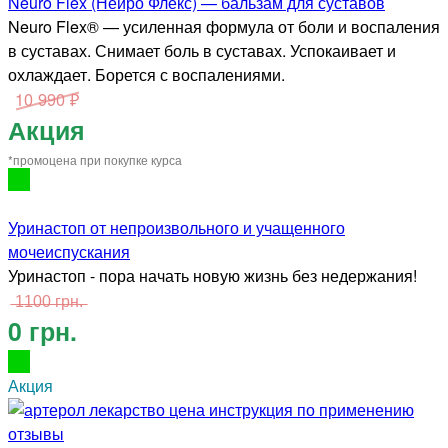
Neuro Flex (Нейро Флекс) — бальзам для суставов
Neuro Flex® — усиленная формула от боли и воспаления
в суставах. Снимает боль в суставах. Успокаивает и
охлаждает. Борется с воспалениями.
10 990 ₽
Акция
*промоцена при покупке курса
Уринастоп от непроизвольного и учащенного
мочеиспускания
Уринастоп - пора начать новую жизнь без недержания!
̶1̶1̶0̶0̶ ̶г̶р̶н̶.̶
0 грн.
Акция