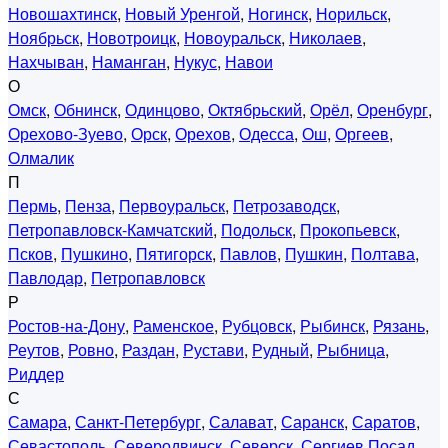
Новошахтинск
,
Новый Уренгой
,
Ногинск
,
Норильск
,
Ноябрьск
,
Новотроицк
,
Новоуральск
,
Николаев
,
Нахчыван
,
Наманган
,
Нукус
,
Навои
О
Омск
,
Обнинск
,
Одинцово
,
Октябрьский
,
Орёл
,
Оренбург
,
Орехово-Зуево
,
Орск
,
Орехов
,
Одесса
,
Ош
,
Оргеев
,
Олмалик
П
Пермь
,
Пенза
,
Первоуральск
,
Петрозаводск
,
Петропавловск-Камчатский
,
Подольск
,
Прокопьевск
,
Псков
,
Пушкино
,
Пятигорск
,
Павлов
,
Пушкин
,
Полтава
,
Павлодар
,
Петропавловск
Р
Ростов-на-Дону
,
Раменское
,
Рубцовск
,
Рыбинск
,
Рязань
,
Реутов
,
Ровно
,
Раздан
,
Рустави
,
Рудный
,
Рыбница
,
Риддер
С
Самара
,
Санкт-Петербург
,
Салават
,
Саранск
,
Саратов
,
Севастополь
,
Северодвинск
,
Северск
,
Сергиев Посад
,