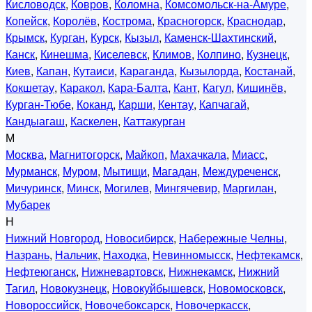
Кисловодск
,
Ковров
,
Коломна
,
Комсомольск-на-Амуре
,
Копейск
,
Королёв
,
Кострома
,
Красногорск
,
Краснодар
,
Крымск
,
Курган
,
Курск
,
Кызыл
,
Каменск-Шахтинский
,
Канск
,
Кинешма
,
Киселевск
,
Климов
,
Колпино
,
Кузнецк
,
Киев
,
Капан
,
Кутаиси
,
Караганда
,
Кызылорда
,
Костанай
,
Кокшетау
,
Каракол
,
Кара-Балта
,
Кант
,
Кагул
,
Кишинёв
,
Курган-Тюбе
,
Коканд
,
Карши
,
Кентау
,
Капчагай
,
Кандыагаш
,
Каскелен
,
Каттакурган
М
Москва
,
Магнитогорск
,
Майкоп
,
Махачкала
,
Миасс
,
Мурманск
,
Муром
,
Мытищи
,
Магадан
,
Междуреченск
,
Мичуринск
,
Минск
,
Могилев
,
Мингячевир
,
Маргилан
,
Мубарек
Н
Нижний Новгород
,
Новосибирск
,
Набережные Челны
,
Назрань
,
Нальчик
,
Находка
,
Невинномысск
,
Нефтекамск
,
Нефтеюганск
,
Нижневартовск
,
Нижнекамск
,
Нижний
Тагил
,
Новокузнецк
,
Новокуйбышевск
,
Новомосковск
,
Новороссийск
,
Новочебоксарск
,
Новочеркасск
,