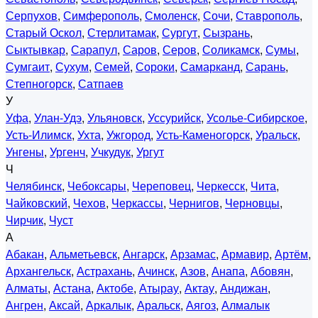
Серпухов
,
Симферополь
,
Смоленск
,
Сочи
,
Ставрополь
,
Старый Оскол
,
Стерлитамак
,
Сургут
,
Сызрань
,
Сыктывкар
,
Сарапул
,
Саров
,
Серов
,
Соликамск
,
Сумы
,
Сумгаит
,
Сухум
,
Семей
,
Сороки
,
Самарканд
,
Сарань
,
Степногорск
,
Сатпаев
У
Уфа
,
Улан-Удэ
,
Ульяновск
,
Уссурийск
,
Усолье-Сибирское
,
Усть-Илимск
,
Ухта
,
Ужгород
,
Усть-Каменогорск
,
Уральск
,
Унгены
,
Ургенч
,
Учкудук
,
Ургут
Ч
Челябинск
,
Чебоксары
,
Череповец
,
Черкесск
,
Чита
,
Чайковский
,
Чехов
,
Черкассы
,
Чернигов
,
Черновцы
,
Чирчик
,
Чуст
А
Абакан
,
Альметьевск
,
Ангарск
,
Арзамас
,
Армавир
,
Артём
,
Архангельск
,
Астрахань
,
Ачинск
,
Азов
,
Анапа
,
Абовян
,
Алматы
,
Астана
,
Актобе
,
Атырау
,
Актау
,
Андижан
,
Ангрен
,
Аксай
,
Аркалык
,
Аральск
,
Аягоз
,
Алмалык