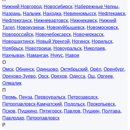
Нижний Новгород
,
Новосибирск
,
Набережные Челны
,
Назрань
,
Нальчик
,
Находка
,
Невинномысск
,
Нефтекамск
,
Нефтеюганск
,
Нижневартовск
,
Нижнекамск
,
Нижний
Тагил
,
Новокузнецк
,
Новокуйбышевск
,
Новомосковск
,
Новороссийск
,
Новочебоксарск
,
Новочеркасск
,
Новошахтинск
,
Новый Уренгой
,
Ногинск
,
Норильск
,
Ноябрьск
,
Новотроицк
,
Новоуральск
,
Николаев
,
Нахчыван
,
Наманган
,
Нукус
,
Навои
О
Омск
,
Обнинск
,
Одинцово
,
Октябрьский
,
Орёл
,
Оренбург
,
Орехово-Зуево
,
Орск
,
Орехов
,
Одесса
,
Ош
,
Оргеев
,
Олмалик
П
Пермь
,
Пенза
,
Первоуральск
,
Петрозаводск
,
Петропавловск-Камчатский
,
Подольск
,
Прокопьевск
,
Псков
,
Пушкино
,
Пятигорск
,
Павлов
,
Пушкин
,
Полтава
,
Павлодар
,
Петропавловск
Р