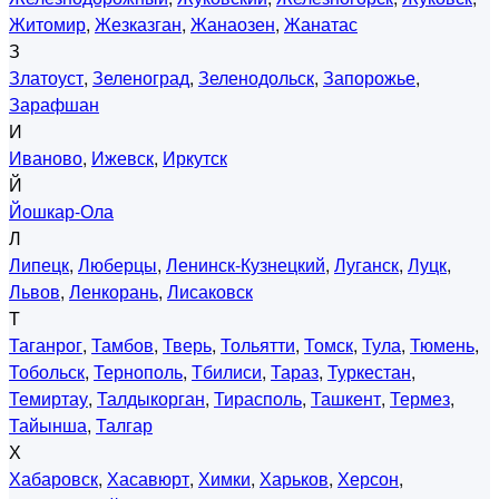
Житомир
,
Жезказган
,
Жанаозен
,
Жанатас
З
Златоуст
,
Зеленоград
,
Зеленодольск
,
Запорожье
,
Зарафшан
И
Иваново
,
Ижевск
,
Иркутск
Й
Йошкар-Ола
Л
Липецк
,
Люберцы
,
Ленинск-Кузнецкий
,
Луганск
,
Луцк
,
Львов
,
Ленкорань
,
Лисаковск
Т
Таганрог
,
Тамбов
,
Тверь
,
Тольятти
,
Томск
,
Тула
,
Тюмень
,
Тобольск
,
Тернополь
,
Тбилиси
,
Тараз
,
Туркестан
,
Темиртау
,
Талдыкорган
,
Тирасполь
,
Ташкент
,
Термез
,
Тайынша
,
Талгар
Х
Хабаровск
,
Хасавюрт
,
Химки
,
Харьков
,
Херсон
,