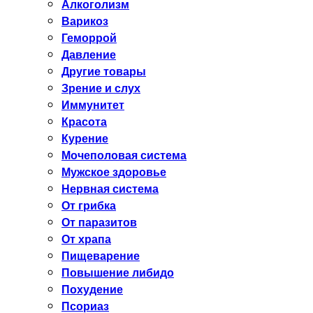
Алкоголизм
Варикоз
Геморрой
Давление
Другие товары
Зрение и слух
Иммунитет
Красота
Курение
Мочеполовая система
Мужское здоровье
Нервная система
От грибка
От паразитов
От храпа
Пищеварение
Повышение либидо
Похудение
Псориаз