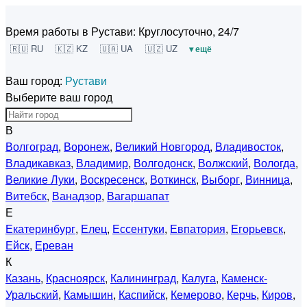
Время работы в Рустави:
Круглосуточно, 24/7
🇷🇺 RU
🇰🇿 KZ
🇺🇦 UA
🇺🇿 UZ
▾ ещё
Ваш город:
Рустави
Выберите ваш город
В
Волгоград
,
Воронеж
,
Великий Новгород
,
Владивосток
,
Владикавказ
,
Владимир
,
Волгодонск
,
Волжский
,
Вологда
,
Великие Луки
,
Воскресенск
,
Воткинск
,
Выборг
,
Винница
,
Витебск
,
Ванадзор
,
Вагаршапат
Е
Екатеринбург
,
Елец
,
Ессентуки
,
Евпатория
,
Егорьевск
,
Ейск
,
Ереван
К
Казань
,
Красноярск
,
Калининград
,
Калуга
,
Каменск-
Уральский
,
Камышин
,
Каспийск
,
Кемерово
,
Керчь
,
Киров
,