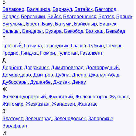
Б
Балаково
,
Балашиха
,
Барнаул
,
Батайск
,
Белгород
,
Бердск
,
Березники
,
Бийск
,
Благовещенск
,
Братск
,
Брянск
,
Бугульма
,
Брест
,
Баку
,
Батуми
,
Байконыр
,
Бишкек
,
Бельцы
,
Бендеры
,
Бухара
,
Бекобод
,
Балхаш
,
Бекабад
Г
Грозный
,
Гатчина
,
Геленджик
,
Глазов
,
Губкин
,
Гомель
,
Гродно
,
Гянджа
,
Гюмри
,
Гулистан
,
Газалкент
Д
Дербент
,
Дзержинск
,
Димитровград
,
Долгопрудный
,
Домодедово
,
Дмитров
,
Дубна
,
Днепр
,
Джалал-Абад
,
Дубоссары
,
Душанбе
,
Джизак
,
Денау
Ж
Железнодорожный
,
Жуковский
,
Железногорск
,
Жуковск
,
Житомир
,
Жезказган
,
Жанаозен
,
Жанатас
З
Златоуст
,
Зеленоград
,
Зеленодольск
,
Запорожье
,
Зарафшан
И