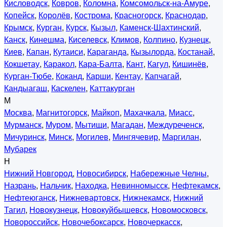
Кисловодск
,
Ковров
,
Коломна
,
Комсомольск-на-Амуре
,
Копейск
,
Королёв
,
Кострома
,
Красногорск
,
Краснодар
,
Крымск
,
Курган
,
Курск
,
Кызыл
,
Каменск-Шахтинский
,
Канск
,
Кинешма
,
Киселевск
,
Климов
,
Колпино
,
Кузнецк
,
Киев
,
Капан
,
Кутаиси
,
Караганда
,
Кызылорда
,
Костанай
,
Кокшетау
,
Каракол
,
Кара-Балта
,
Кант
,
Кагул
,
Кишинёв
,
Курган-Тюбе
,
Коканд
,
Карши
,
Кентау
,
Капчагай
,
Кандыагаш
,
Каскелен
,
Каттакурган
М
Москва
,
Магнитогорск
,
Майкоп
,
Махачкала
,
Миасс
,
Мурманск
,
Муром
,
Мытищи
,
Магадан
,
Междуреченск
,
Мичуринск
,
Минск
,
Могилев
,
Мингячевир
,
Маргилан
,
Мубарек
Н
Нижний Новгород
,
Новосибирск
,
Набережные Челны
,
Назрань
,
Нальчик
,
Находка
,
Невинномысск
,
Нефтекамск
,
Нефтеюганск
,
Нижневартовск
,
Нижнекамск
,
Нижний
Тагил
,
Новокузнецк
,
Новокуйбышевск
,
Новомосковск
,
Новороссийск
,
Новочебоксарск
,
Новочеркасск
,