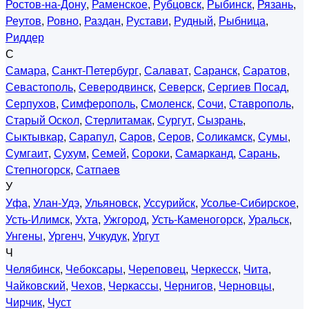
Ростов-на-Дону
,
Раменское
,
Рубцовск
,
Рыбинск
,
Рязань
,
Реутов
,
Ровно
,
Раздан
,
Рустави
,
Рудный
,
Рыбница
,
Риддер
С
Самара
,
Санкт-Петербург
,
Салават
,
Саранск
,
Саратов
,
Севастополь
,
Северодвинск
,
Северск
,
Сергиев Посад
,
Серпухов
,
Симферополь
,
Смоленск
,
Сочи
,
Ставрополь
,
Старый Оскол
,
Стерлитамак
,
Сургут
,
Сызрань
,
Сыктывкар
,
Сарапул
,
Саров
,
Серов
,
Соликамск
,
Сумы
,
Сумгаит
,
Сухум
,
Семей
,
Сороки
,
Самарканд
,
Сарань
,
Степногорск
,
Сатпаев
У
Уфа
,
Улан-Удэ
,
Ульяновск
,
Уссурийск
,
Усолье-Сибирское
,
Усть-Илимск
,
Ухта
,
Ужгород
,
Усть-Каменогорск
,
Уральск
,
Унгены
,
Ургенч
,
Учкудук
,
Ургут
Ч
Челябинск
,
Чебоксары
,
Череповец
,
Черкесск
,
Чита
,
Чайковский
,
Чехов
,
Черкассы
,
Чернигов
,
Черновцы
,
Чирчик
,
Чуст