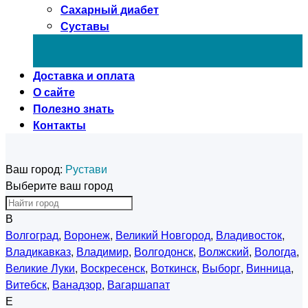
Сахарный диабет
Суставы
Доставка и оплата
О сайте
Полезно знать
Контакты
Ваш город:
Рустави
Выберите ваш город
В
Волгоград
,
Воронеж
,
Великий Новгород
,
Владивосток
,
Владикавказ
,
Владимир
,
Волгодонск
,
Волжский
,
Вологда
,
Великие Луки
,
Воскресенск
,
Воткинск
,
Выборг
,
Винница
,
Витебск
,
Ванадзор
,
Вагаршапат
Е