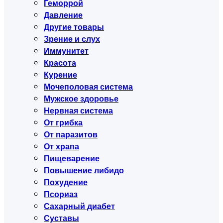
Геморрой
Давление
Другие товары
Зрение и слух
Иммунитет
Красота
Курение
Мочеполовая система
Мужское здоровье
Нервная система
От грибка
От паразитов
От храпа
Пищеварение
Повышение либидо
Похудение
Псориаз
Сахарный диабет
Суставы