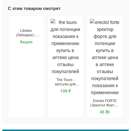
С этим товаром смотрят
Libidex
(Либидекс) -
капсулы от
Акция
простатита и для
потенции
The Touro -
капсулы для
потенции
139 ₽
Erectol FORTE
(Эректол Форте) -
средство для
45 Br
потенции