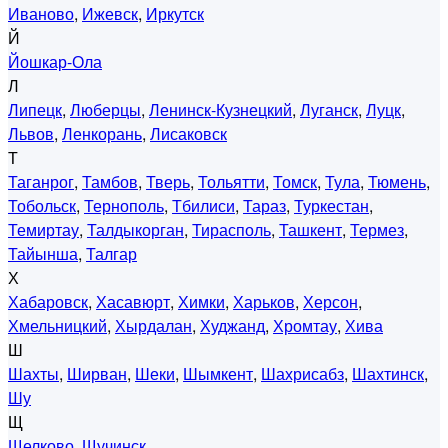
Иваново
,
Ижевск
,
Иркутск
Й
Йошкар-Ола
Л
Липецк
,
Люберцы
,
Ленинск-Кузнецкий
,
Луганск
,
Луцк
,
Львов
,
Ленкорань
,
Лисаковск
Т
Таганрог
,
Тамбов
,
Тверь
,
Тольятти
,
Томск
,
Тула
,
Тюмень
,
Тобольск
,
Тернополь
,
Тбилиси
,
Тараз
,
Туркестан
,
Темиртау
,
Талдыкорган
,
Тирасполь
,
Ташкент
,
Термез
,
Тайынша
,
Талгар
Х
Хабаровск
,
Хасавюрт
,
Химки
,
Харьков
,
Херсон
,
Хмельницкий
,
Хырдалан
,
Худжанд
,
Хромтау
,
Хива
Ш
Шахты
,
Ширван
,
Шеки
,
Шымкент
,
Шахрисабз
,
Шахтинск
,
Шу
Щ
Щелково
,
Щучинск