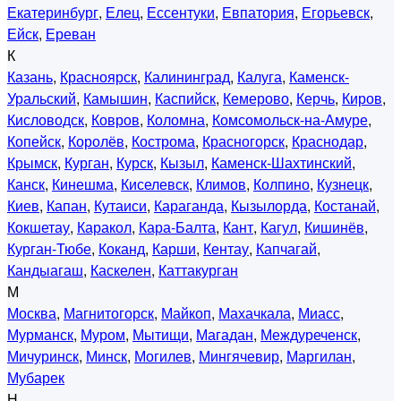
Екатеринбург
,
Елец
,
Ессентуки
,
Евпатория
,
Егорьевск
,
Ейск
,
Ереван
К
Казань
,
Красноярск
,
Калининград
,
Калуга
,
Каменск-
Уральский
,
Камышин
,
Каспийск
,
Кемерово
,
Керчь
,
Киров
,
Кисловодск
,
Ковров
,
Коломна
,
Комсомольск-на-Амуре
,
Копейск
,
Королёв
,
Кострома
,
Красногорск
,
Краснодар
,
Крымск
,
Курган
,
Курск
,
Кызыл
,
Каменск-Шахтинский
,
Канск
,
Кинешма
,
Киселевск
,
Климов
,
Колпино
,
Кузнецк
,
Киев
,
Капан
,
Кутаиси
,
Караганда
,
Кызылорда
,
Костанай
,
Кокшетау
,
Каракол
,
Кара-Балта
,
Кант
,
Кагул
,
Кишинёв
,
Курган-Тюбе
,
Коканд
,
Карши
,
Кентау
,
Капчагай
,
Кандыагаш
,
Каскелен
,
Каттакурган
М
Москва
,
Магнитогорск
,
Майкоп
,
Махачкала
,
Миасс
,
Мурманск
,
Муром
,
Мытищи
,
Магадан
,
Междуреченск
,
Мичуринск
,
Минск
,
Могилев
,
Мингячевир
,
Маргилан
,
Мубарек
Н