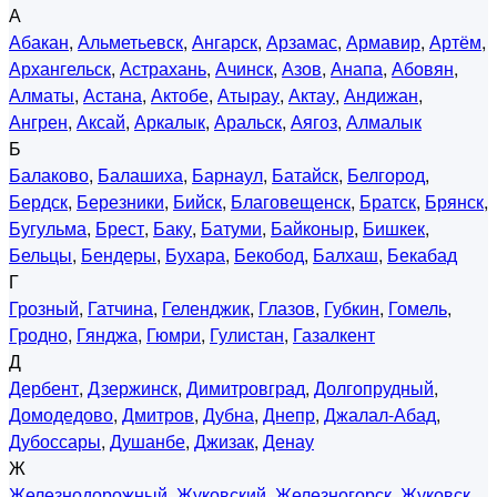
А
Абакан
,
Альметьевск
,
Ангарск
,
Арзамас
,
Армавир
,
Артём
,
Архангельск
,
Астрахань
,
Ачинск
,
Азов
,
Анапа
,
Абовян
,
Алматы
,
Астана
,
Актобе
,
Атырау
,
Актау
,
Андижан
,
Ангрен
,
Аксай
,
Аркалык
,
Аральск
,
Аягоз
,
Алмалык
Б
Балаково
,
Балашиха
,
Барнаул
,
Батайск
,
Белгород
,
Бердск
,
Березники
,
Бийск
,
Благовещенск
,
Братск
,
Брянск
,
Бугульма
,
Брест
,
Баку
,
Батуми
,
Байконыр
,
Бишкек
,
Бельцы
,
Бендеры
,
Бухара
,
Бекобод
,
Балхаш
,
Бекабад
Г
Грозный
,
Гатчина
,
Геленджик
,
Глазов
,
Губкин
,
Гомель
,
Гродно
,
Гянджа
,
Гюмри
,
Гулистан
,
Газалкент
Д
Дербент
,
Дзержинск
,
Димитровград
,
Долгопрудный
,
Домодедово
,
Дмитров
,
Дубна
,
Днепр
,
Джалал-Абад
,
Дубоссары
,
Душанбе
,
Джизак
,
Денау
Ж
Железнодорожный
,
Жуковский
,
Железногорск
,
Жуковск
,