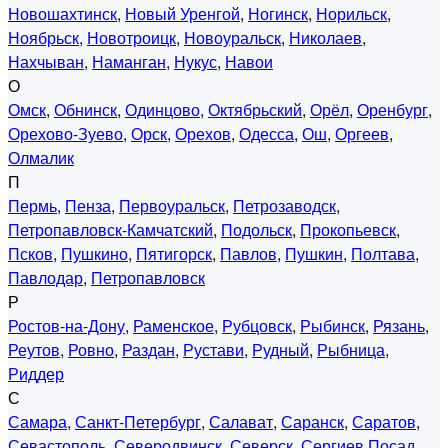
Новошахтинск
,
Новый Уренгой
,
Ногинск
,
Норильск
,
Ноябрьск
,
Новотроицк
,
Новоуральск
,
Николаев
,
Нахчыван
,
Наманган
,
Нукус
,
Навои
О
Омск
,
Обнинск
,
Одинцово
,
Октябрьский
,
Орёл
,
Оренбург
,
Орехово-Зуево
,
Орск
,
Орехов
,
Одесса
,
Ош
,
Оргеев
,
Олмалик
П
Пермь
,
Пенза
,
Первоуральск
,
Петрозаводск
,
Петропавловск-Камчатский
,
Подольск
,
Прокопьевск
,
Псков
,
Пушкино
,
Пятигорск
,
Павлов
,
Пушкин
,
Полтава
,
Павлодар
,
Петропавловск
Р
Ростов-на-Дону
,
Раменское
,
Рубцовск
,
Рыбинск
,
Рязань
,
Реутов
,
Ровно
,
Раздан
,
Рустави
,
Рудный
,
Рыбница
,
Риддер
С
Самара
,
Санкт-Петербург
,
Салават
,
Саранск
,
Саратов
,
Севастополь
,
Северодвинск
,
Северск
,
Сергиев Посад
,