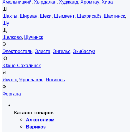
Хмельницкий
,
Хырдалан
,
Худжанд
,
Хромтау
,
Хива
Ш
Шахты
,
Ширван
,
Шеки
,
Шымкент
,
Шахрисабз
,
Шахтинск
,
Шу
Щ
Щелково
,
Щучинск
Э
Электросталь
,
Элиста
,
Энгельс
,
Экибастуз
Ю
Южно-Сахалинск
Я
Якутск
,
Ярославль
,
Янгиюль
Ф
Фергана
Каталог товаров
Алкоголизм
Варикоз