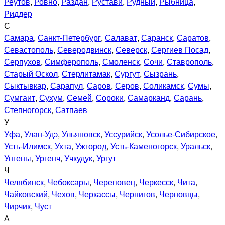
Реутов
,
Ровно
,
Раздан
,
Рустави
,
Рудный
,
Рыбница
,
Риддер
С
Самара
,
Санкт-Петербург
,
Салават
,
Саранск
,
Саратов
,
Севастополь
,
Северодвинск
,
Северск
,
Сергиев Посад
,
Серпухов
,
Симферополь
,
Смоленск
,
Сочи
,
Ставрополь
,
Старый Оскол
,
Стерлитамак
,
Сургут
,
Сызрань
,
Сыктывкар
,
Сарапул
,
Саров
,
Серов
,
Соликамск
,
Сумы
,
Сумгаит
,
Сухум
,
Семей
,
Сороки
,
Самарканд
,
Сарань
,
Степногорск
,
Сатпаев
У
Уфа
,
Улан-Удэ
,
Ульяновск
,
Уссурийск
,
Усолье-Сибирское
,
Усть-Илимск
,
Ухта
,
Ужгород
,
Усть-Каменогорск
,
Уральск
,
Унгены
,
Ургенч
,
Учкудук
,
Ургут
Ч
Челябинск
,
Чебоксары
,
Череповец
,
Черкесск
,
Чита
,
Чайковский
,
Чехов
,
Черкассы
,
Чернигов
,
Черновцы
,
Чирчик
,
Чуст
А