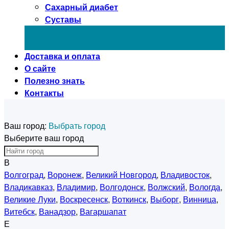
Сахарный диабет
Суставы
Доставка и оплата
О сайте
Полезно знать
Контакты
Ваш город:
Выбрать город
Выберите ваш город
В
Волгоград
,
Воронеж
,
Великий Новгород
,
Владивосток
,
Владикавказ
,
Владимир
,
Волгодонск
,
Волжский
,
Вологда
,
Великие Луки
,
Воскресенск
,
Воткинск
,
Выборг
,
Винница
,
Витебск
,
Ванадзор
,
Вагаршапат
Е