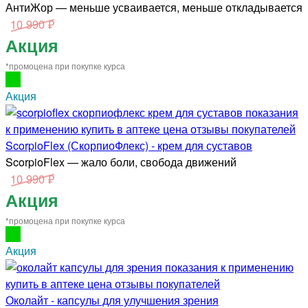
АнтиЖор — меньше усваивается, меньше откладывается
10 990 ₽
Акция
*промоцена при покупке курса
Акция
ScorpioFlex (СкорпиоФлекс) - крем для суставов
ScorpioFlex — жало боли, свобода движений
10 990 ₽
Акция
*промоцена при покупке курса
Акция
Околайт - капсулы для улучшения зрения