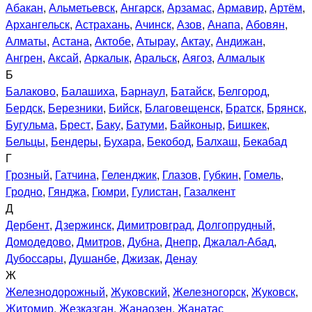
Абакан
,
Альметьевск
,
Ангарск
,
Арзамас
,
Армавир
,
Артём
,
Архангельск
,
Астрахань
,
Ачинск
,
Азов
,
Анапа
,
Абовян
,
Алматы
,
Астана
,
Актобе
,
Атырау
,
Актау
,
Андижан
,
Ангрен
,
Аксай
,
Аркалык
,
Аральск
,
Аягоз
,
Алмалык
Б
Балаково
,
Балашиха
,
Барнаул
,
Батайск
,
Белгород
,
Бердск
,
Березники
,
Бийск
,
Благовещенск
,
Братск
,
Брянск
,
Бугульма
,
Брест
,
Баку
,
Батуми
,
Байконыр
,
Бишкек
,
Бельцы
,
Бендеры
,
Бухара
,
Бекобод
,
Балхаш
,
Бекабад
Г
Грозный
,
Гатчина
,
Геленджик
,
Глазов
,
Губкин
,
Гомель
,
Гродно
,
Гянджа
,
Гюмри
,
Гулистан
,
Газалкент
Д
Дербент
,
Дзержинск
,
Димитровград
,
Долгопрудный
,
Домодедово
,
Дмитров
,
Дубна
,
Днепр
,
Джалал-Абад
,
Дубоссары
,
Душанбе
,
Джизак
,
Денау
Ж
Железнодорожный
,
Жуковский
,
Железногорск
,
Жуковск
,
Житомир
,
Жезказган
,
Жанаозен
,
Жанатас