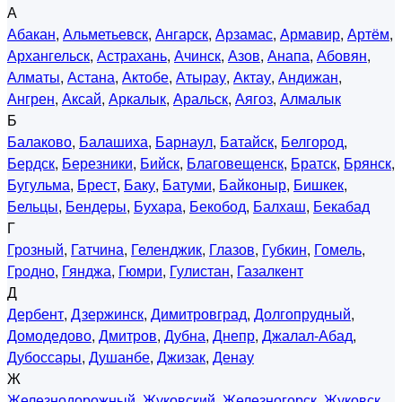
А
Абакан
,
Альметьевск
,
Ангарск
,
Арзамас
,
Армавир
,
Артём
,
Архангельск
,
Астрахань
,
Ачинск
,
Азов
,
Анапа
,
Абовян
,
Алматы
,
Астана
,
Актобе
,
Атырау
,
Актау
,
Андижан
,
Ангрен
,
Аксай
,
Аркалык
,
Аральск
,
Аягоз
,
Алмалык
Б
Балаково
,
Балашиха
,
Барнаул
,
Батайск
,
Белгород
,
Бердск
,
Березники
,
Бийск
,
Благовещенск
,
Братск
,
Брянск
,
Бугульма
,
Брест
,
Баку
,
Батуми
,
Байконыр
,
Бишкек
,
Бельцы
,
Бендеры
,
Бухара
,
Бекобод
,
Балхаш
,
Бекабад
Г
Грозный
,
Гатчина
,
Геленджик
,
Глазов
,
Губкин
,
Гомель
,
Гродно
,
Гянджа
,
Гюмри
,
Гулистан
,
Газалкент
Д
Дербент
,
Дзержинск
,
Димитровград
,
Долгопрудный
,
Домодедово
,
Дмитров
,
Дубна
,
Днепр
,
Джалал-Абад
,
Дубоссары
,
Душанбе
,
Джизак
,
Денау
Ж
Железнодорожный
,
Жуковский
,
Железногорск
,
Жуковск
,