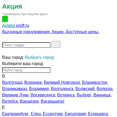
Акция
*промоцена при покупке курса
Apteka
proff.ru
Выгодные предложения. Акции. Доступные цены.
Ваш город:
Выбрать город
Выберите ваш город
В
Волгоград
,
Воронеж
,
Великий Новгород
,
Владивосток
,
Владикавказ
,
Владимир
,
Волгодонск
,
Волжский
,
Вологда
,
Великие Луки
,
Воскресенск
,
Воткинск
,
Выборг
,
Винница
,
Витебск
,
Ванадзор
,
Вагаршапат
Е
Екатеринбург
,
Елец
,
Ессентуки
,
Евпатория
,
Егорьевск
,