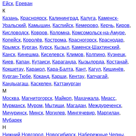
Ейск
,
Ереван
К
Казань
,
Красноярск
,
Калининград
,
Калуга
,
Каменск-
Уральский
,
Камышин
,
Каспийск
,
Кемерово
,
Керчь
,
Киров
,
Кисловодск
,
Ковров
,
Коломна
,
Комсомольск-на-Амуре
,
Копейск
,
Королёв
,
Кострома
,
Красногорск
,
Краснодар
,
Крымск
,
Курган
,
Курск
,
Кызыл
,
Каменск-Шахтинский
,
Канск
,
Кинешма
,
Киселевск
,
Климов
,
Колпино
,
Кузнецк
,
Киев
,
Капан
,
Кутаиси
,
Караганда
,
Кызылорда
,
Костанай
,
Кокшетау
,
Каракол
,
Кара-Балта
,
Кант
,
Кагул
,
Кишинёв
,
Курган-Тюбе
,
Коканд
,
Карши
,
Кентау
,
Капчагай
,
Кандыагаш
,
Каскелен
,
Каттакурган
М
Москва
,
Магнитогорск
,
Майкоп
,
Махачкала
,
Миасс
,
Мурманск
,
Муром
,
Мытищи
,
Магадан
,
Междуреченск
,
Мичуринск
,
Минск
,
Могилев
,
Мингячевир
,
Маргилан
,
Мубарек
Н
Нижний Новгород
,
Новосибирск
,
Набережные Челны
,