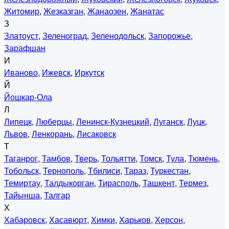
Житомир
,
Жезказган
,
Жанаозен
,
Жанатас
З
Златоуст
,
Зеленоград
,
Зеленодольск
,
Запорожье
,
Зарафшан
И
Иваново
,
Ижевск
,
Иркутск
Й
Йошкар-Ола
Л
Липецк
,
Люберцы
,
Ленинск-Кузнецкий
,
Луганск
,
Луцк
,
Львов
,
Ленкорань
,
Лисаковск
Т
Таганрог
,
Тамбов
,
Тверь
,
Тольятти
,
Томск
,
Тула
,
Тюмень
,
Тобольск
,
Тернополь
,
Тбилиси
,
Тараз
,
Туркестан
,
Темиртау
,
Талдыкорган
,
Тирасполь
,
Ташкент
,
Термез
,
Тайынша
,
Талгар
Х
Хабаровск
,
Хасавюрт
,
Химки
,
Харьков
,
Херсон
,