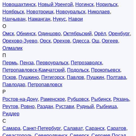
Новошахтинск
,
Новый Уренгой
,
Ногинск
,
Норильск
,
Ноябрьск
,
Новотроицк
,
Новоуральск
,
Николаев
,
Нахчыван
,
Наманган
,
Нукус
,
Навои
О
Омск
,
Обнинск
,
Одинцово
,
Октябрьский
,
Орёл
,
Оренбург
,
Орехово-Зуево
,
Орск
,
Орехов
,
Одесса
,
Ош
,
Оргеев
,
Олмалик
П
Пермь
,
Пенза
,
Первоуральск
,
Петрозаводск
,
Петропавловск-Камчатский
,
Подольск
,
Прокопьевск
,
Псков
,
Пушкино
,
Пятигорск
,
Павлов
,
Пушкин
,
Полтава
,
Павлодар
,
Петропавловск
Р
Ростов-на-Дону
,
Раменское
,
Рубцовск
,
Рыбинск
,
Рязань
,
Реутов
,
Ровно
,
Раздан
,
Рустави
,
Рудный
,
Рыбница
,
Риддер
С
Самара
,
Санкт-Петербург
,
Салават
,
Саранск
,
Саратов
,
Севастополь
,
Северодвинск
,
Северск
,
Сергиев Посад
,