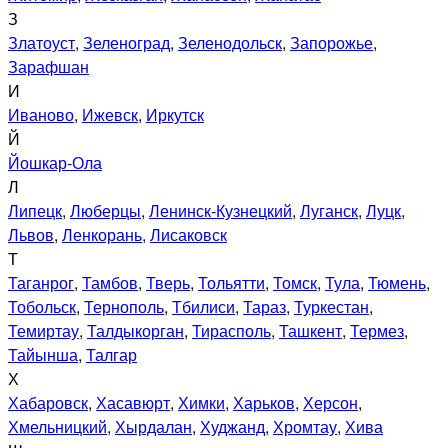
З
Златоуст
,
Зеленоград
,
Зеленодольск
,
Запорожье
,
Зарафшан
И
Иваново
,
Ижевск
,
Иркутск
Й
Йошкар-Ола
Л
Липецк
,
Люберцы
,
Ленинск-Кузнецкий
,
Луганск
,
Луцк
,
Львов
,
Ленкорань
,
Лисаковск
Т
Таганрог
,
Тамбов
,
Тверь
,
Тольятти
,
Томск
,
Тула
,
Тюмень
,
Тобольск
,
Тернополь
,
Тбилиси
,
Тараз
,
Туркестан
,
Темиртау
,
Талдыкорган
,
Тирасполь
,
Ташкент
,
Термез
,
Тайынша
,
Талгар
Х
Хабаровск
,
Хасавюрт
,
Химки
,
Харьков
,
Херсон
,
Хмельницкий
,
Хырдалан
,
Худжанд
,
Хромтау
,
Хива