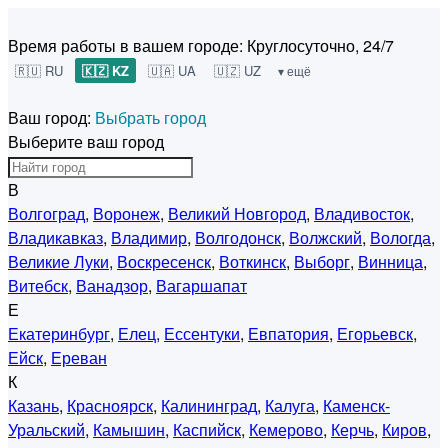
Время работы в вашем городе:
Круглосуточно, 24/7
🇷🇺 RU
🇰🇿 KZ
🇺🇦 UA
🇺🇿 UZ
▾ ещё
Ваш город:
Выбрать город
Выберите ваш город
В
Волгоград
,
Воронеж
,
Великий Новгород
,
Владивосток
,
Владикавказ
,
Владимир
,
Волгодонск
,
Волжский
,
Вологда
,
Великие Луки
,
Воскресенск
,
Воткинск
,
Выборг
,
Винница
,
Витебск
,
Ванадзор
,
Вагаршапат
Е
Екатеринбург
,
Елец
,
Ессентуки
,
Евпатория
,
Егорьевск
,
Ейск
,
Ереван
К
Казань
,
Красноярск
,
Калининград
,
Калуга
,
Каменск-
Уральский
,
Камышин
,
Каспийск
,
Кемерово
,
Керчь
,
Киров
,