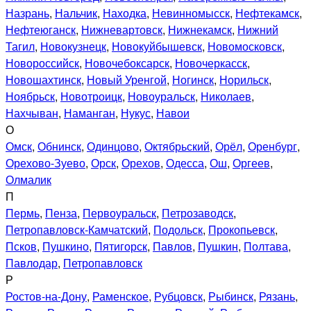
Назрань
,
Нальчик
,
Находка
,
Невинномысск
,
Нефтекамск
,
Нефтеюганск
,
Нижневартовск
,
Нижнекамск
,
Нижний
Тагил
,
Новокузнецк
,
Новокуйбышевск
,
Новомосковск
,
Новороссийск
,
Новочебоксарск
,
Новочеркасск
,
Новошахтинск
,
Новый Уренгой
,
Ногинск
,
Норильск
,
Ноябрьск
,
Новотроицк
,
Новоуральск
,
Николаев
,
Нахчыван
,
Наманган
,
Нукус
,
Навои
О
Омск
,
Обнинск
,
Одинцово
,
Октябрьский
,
Орёл
,
Оренбург
,
Орехово-Зуево
,
Орск
,
Орехов
,
Одесса
,
Ош
,
Оргеев
,
Олмалик
П
Пермь
,
Пенза
,
Первоуральск
,
Петрозаводск
,
Петропавловск-Камчатский
,
Подольск
,
Прокопьевск
,
Псков
,
Пушкино
,
Пятигорск
,
Павлов
,
Пушкин
,
Полтава
,
Павлодар
,
Петропавловск
Р
Ростов-на-Дону
,
Раменское
,
Рубцовск
,
Рыбинск
,
Рязань
,