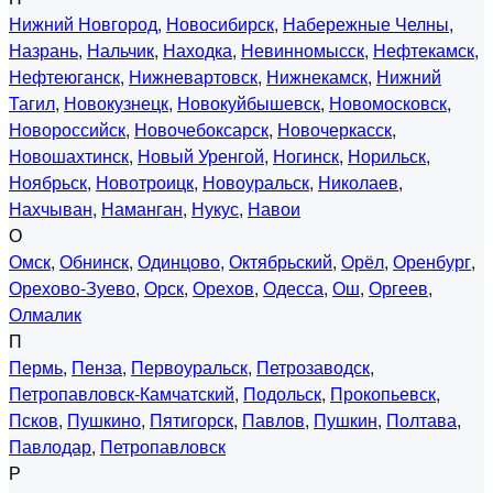
Нижний Новгород
,
Новосибирск
,
Набережные Челны
,
Назрань
,
Нальчик
,
Находка
,
Невинномысск
,
Нефтекамск
,
Нефтеюганск
,
Нижневартовск
,
Нижнекамск
,
Нижний
Тагил
,
Новокузнецк
,
Новокуйбышевск
,
Новомосковск
,
Новороссийск
,
Новочебоксарск
,
Новочеркасск
,
Новошахтинск
,
Новый Уренгой
,
Ногинск
,
Норильск
,
Ноябрьск
,
Новотроицк
,
Новоуральск
,
Николаев
,
Нахчыван
,
Наманган
,
Нукус
,
Навои
О
Омск
,
Обнинск
,
Одинцово
,
Октябрьский
,
Орёл
,
Оренбург
,
Орехово-Зуево
,
Орск
,
Орехов
,
Одесса
,
Ош
,
Оргеев
,
Олмалик
П
Пермь
,
Пенза
,
Первоуральск
,
Петрозаводск
,
Петропавловск-Камчатский
,
Подольск
,
Прокопьевск
,
Псков
,
Пушкино
,
Пятигорск
,
Павлов
,
Пушкин
,
Полтава
,
Павлодар
,
Петропавловск
Р