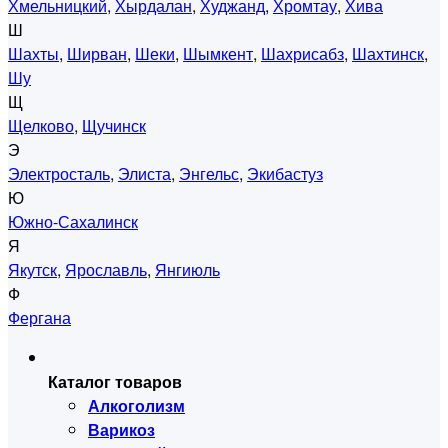
Хмельницкий
,
Хырдалан
,
Худжанд
,
Хромтау
,
Хива
Ш
Шахты
,
Ширван
,
Шеки
,
Шымкент
,
Шахрисабз
,
Шахтинск
,
Шу
Щ
Щелково
,
Щучинск
Э
Электросталь
,
Элиста
,
Энгельс
,
Экибастуз
Ю
Южно-Сахалинск
Я
Якутск
,
Ярославль
,
Янгиюль
Ф
Фергана
Каталог товаров
Алкоголизм
Варикоз