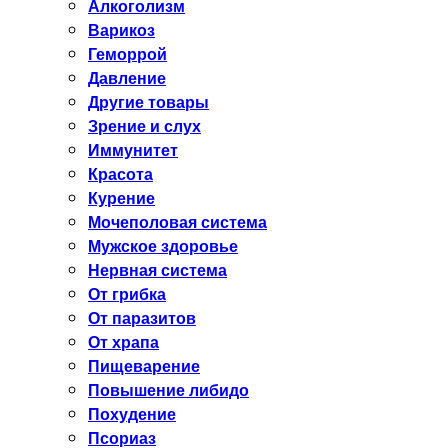
Алкоголизм
Варикоз
Геморрой
Давление
Другие товары
Зрение и слух
Иммунитет
Красота
Курение
Мочеполовая система
Мужское здоровье
Нервная система
От грибка
От паразитов
От храпа
Пищеварение
Повышение либидо
Похудение
Псориаз