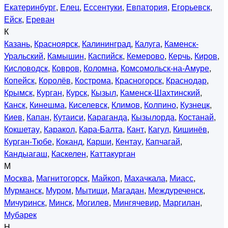
Екатеринбург
,
Елец
,
Ессентуки
,
Евпатория
,
Егорьевск
,
Ейск
,
Ереван
К
Казань
,
Красноярск
,
Калининград
,
Калуга
,
Каменск-
Уральский
,
Камышин
,
Каспийск
,
Кемерово
,
Керчь
,
Киров
,
Кисловодск
,
Ковров
,
Коломна
,
Комсомольск-на-Амуре
,
Копейск
,
Королёв
,
Кострома
,
Красногорск
,
Краснодар
,
Крымск
,
Курган
,
Курск
,
Кызыл
,
Каменск-Шахтинский
,
Канск
,
Кинешма
,
Киселевск
,
Климов
,
Колпино
,
Кузнецк
,
Киев
,
Капан
,
Кутаиси
,
Караганда
,
Кызылорда
,
Костанай
,
Кокшетау
,
Каракол
,
Кара-Балта
,
Кант
,
Кагул
,
Кишинёв
,
Курган-Тюбе
,
Коканд
,
Карши
,
Кентау
,
Капчагай
,
Кандыагаш
,
Каскелен
,
Каттакурган
М
Москва
,
Магнитогорск
,
Майкоп
,
Махачкала
,
Миасс
,
Мурманск
,
Муром
,
Мытищи
,
Магадан
,
Междуреченск
,
Мичуринск
,
Минск
,
Могилев
,
Мингячевир
,
Маргилан
,
Мубарек
Н