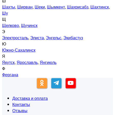
Ш
Шахты
,
Ширван
,
Шеки
,
Шымкент
,
Шахрисабз
,
Шахтинск
,
Шу
Щ
Щелково
,
Щучинск
Э
Электросталь
,
Элиста
,
Энгельс
,
Экибастуз
Ю
Южно-Сахалинск
Я
Якутск
,
Ярославль
,
Янгиюль
Ф
Фергана
Доставка и оплата
Контакты
Отзывы