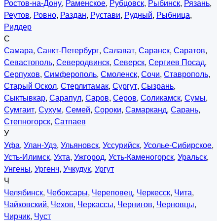
Ростов-на-Дону
,
Раменское
,
Рубцовск
,
Рыбинск
,
Рязань
,
Реутов
,
Ровно
,
Раздан
,
Рустави
,
Рудный
,
Рыбница
,
Риддер
С
Самара
,
Санкт-Петербург
,
Салават
,
Саранск
,
Саратов
,
Севастополь
,
Северодвинск
,
Северск
,
Сергиев Посад
,
Серпухов
,
Симферополь
,
Смоленск
,
Сочи
,
Ставрополь
,
Старый Оскол
,
Стерлитамак
,
Сургут
,
Сызрань
,
Сыктывкар
,
Сарапул
,
Саров
,
Серов
,
Соликамск
,
Сумы
,
Сумгаит
,
Сухум
,
Семей
,
Сороки
,
Самарканд
,
Сарань
,
Степногорск
,
Сатпаев
У
Уфа
,
Улан-Удэ
,
Ульяновск
,
Уссурийск
,
Усолье-Сибирское
,
Усть-Илимск
,
Ухта
,
Ужгород
,
Усть-Каменогорск
,
Уральск
,
Унгены
,
Ургенч
,
Учкудук
,
Ургут
Ч
Челябинск
,
Чебоксары
,
Череповец
,
Черкесск
,
Чита
,
Чайковский
,
Чехов
,
Черкассы
,
Чернигов
,
Черновцы
,
Чирчик
,
Чуст