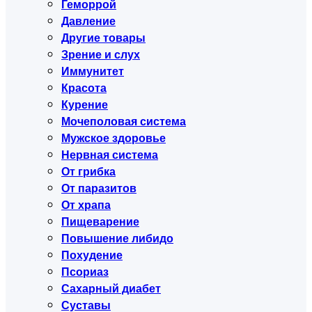
Геморрой
Давление
Другие товары
Зрение и слух
Иммунитет
Красота
Курение
Мочеполовая система
Мужское здоровье
Нервная система
От грибка
От паразитов
От храпа
Пищеварение
Повышение либидо
Похудение
Псориаз
Сахарный диабет
Суставы