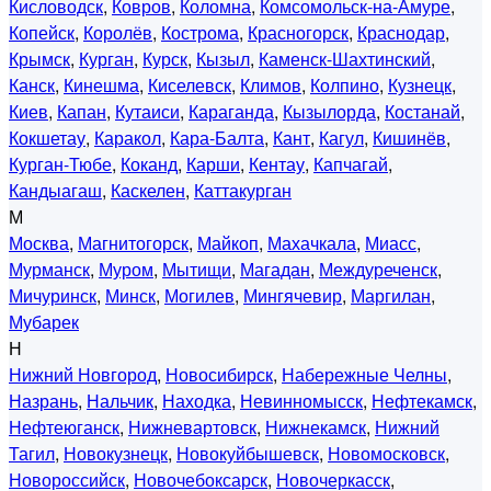
Кисловодск
,
Ковров
,
Коломна
,
Комсомольск-на-Амуре
,
Копейск
,
Королёв
,
Кострома
,
Красногорск
,
Краснодар
,
Крымск
,
Курган
,
Курск
,
Кызыл
,
Каменск-Шахтинский
,
Канск
,
Кинешма
,
Киселевск
,
Климов
,
Колпино
,
Кузнецк
,
Киев
,
Капан
,
Кутаиси
,
Караганда
,
Кызылорда
,
Костанай
,
Кокшетау
,
Каракол
,
Кара-Балта
,
Кант
,
Кагул
,
Кишинёв
,
Курган-Тюбе
,
Коканд
,
Карши
,
Кентау
,
Капчагай
,
Кандыагаш
,
Каскелен
,
Каттакурган
М
Москва
,
Магнитогорск
,
Майкоп
,
Махачкала
,
Миасс
,
Мурманск
,
Муром
,
Мытищи
,
Магадан
,
Междуреченск
,
Мичуринск
,
Минск
,
Могилев
,
Мингячевир
,
Маргилан
,
Мубарек
Н
Нижний Новгород
,
Новосибирск
,
Набережные Челны
,
Назрань
,
Нальчик
,
Находка
,
Невинномысск
,
Нефтекамск
,
Нефтеюганск
,
Нижневартовск
,
Нижнекамск
,
Нижний
Тагил
,
Новокузнецк
,
Новокуйбышевск
,
Новомосковск
,
Новороссийск
,
Новочебоксарск
,
Новочеркасск
,