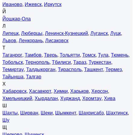
Иваново
,
Ижевск
,
Иркутск
Й
Йошкар-Ола
Л
Липецк
,
Люберцы
,
Ленинск-Кузнецкий
,
Луганск
,
Луцк
,
Львов
,
Ленкорань
,
Лисаковск
Т
Таганрог
,
Тамбов
,
Тверь
,
Тольятти
,
Томск
,
Тула
,
Тюмень
,
Тобольск
,
Тернополь
,
Тбилиси
,
Тараз
,
Туркестан
,
Темиртау
,
Талдыкорган
,
Тирасполь
,
Ташкент
,
Термез
,
Тайынша
,
Талгар
Х
Хабаровск
,
Хасавюрт
,
Химки
,
Харьков
,
Херсон
,
Хмельницкий
,
Хырдалан
,
Худжанд
,
Хромтау
,
Хива
Ш
Шахты
,
Ширван
,
Шеки
,
Шымкент
,
Шахрисабз
,
Шахтинск
,
Шу
Щ
Щелково
,
Щучинск