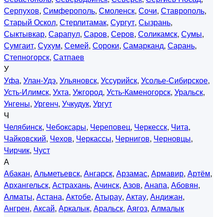
Серпухов
,
Симферополь
,
Смоленск
,
Сочи
,
Ставрополь
,
Старый Оскол
,
Стерлитамак
,
Сургут
,
Сызрань
,
Сыктывкар
,
Сарапул
,
Саров
,
Серов
,
Соликамск
,
Сумы
,
Сумгаит
,
Сухум
,
Семей
,
Сороки
,
Самарканд
,
Сарань
,
Степногорск
,
Сатпаев
У
Уфа
,
Улан-Удэ
,
Ульяновск
,
Уссурийск
,
Усолье-Сибирское
,
Усть-Илимск
,
Ухта
,
Ужгород
,
Усть-Каменогорск
,
Уральск
,
Унгены
,
Ургенч
,
Учкудук
,
Ургут
Ч
Челябинск
,
Чебоксары
,
Череповец
,
Черкесск
,
Чита
,
Чайковский
,
Чехов
,
Черкассы
,
Чернигов
,
Черновцы
,
Чирчик
,
Чуст
А
Абакан
,
Альметьевск
,
Ангарск
,
Арзамас
,
Армавир
,
Артём
,
Архангельск
,
Астрахань
,
Ачинск
,
Азов
,
Анапа
,
Абовян
,
Алматы
,
Астана
,
Актобе
,
Атырау
,
Актау
,
Андижан
,
Ангрен
,
Аксай
,
Аркалык
,
Аральск
,
Аягоз
,
Алмалык