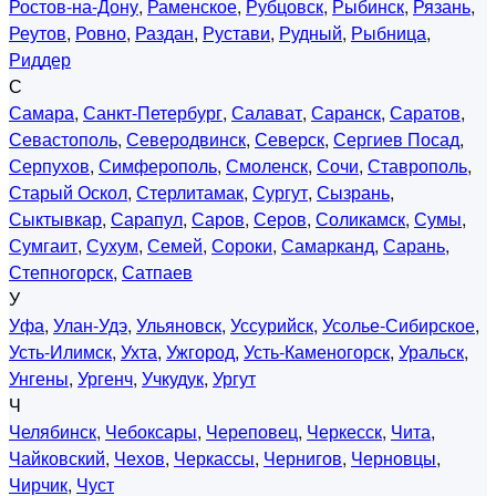
Ростов-на-Дону
,
Раменское
,
Рубцовск
,
Рыбинск
,
Рязань
,
Реутов
,
Ровно
,
Раздан
,
Рустави
,
Рудный
,
Рыбница
,
Риддер
С
Самара
,
Санкт-Петербург
,
Салават
,
Саранск
,
Саратов
,
Севастополь
,
Северодвинск
,
Северск
,
Сергиев Посад
,
Серпухов
,
Симферополь
,
Смоленск
,
Сочи
,
Ставрополь
,
Старый Оскол
,
Стерлитамак
,
Сургут
,
Сызрань
,
Сыктывкар
,
Сарапул
,
Саров
,
Серов
,
Соликамск
,
Сумы
,
Сумгаит
,
Сухум
,
Семей
,
Сороки
,
Самарканд
,
Сарань
,
Степногорск
,
Сатпаев
У
Уфа
,
Улан-Удэ
,
Ульяновск
,
Уссурийск
,
Усолье-Сибирское
,
Усть-Илимск
,
Ухта
,
Ужгород
,
Усть-Каменогорск
,
Уральск
,
Унгены
,
Ургенч
,
Учкудук
,
Ургут
Ч
Челябинск
,
Чебоксары
,
Череповец
,
Черкесск
,
Чита
,
Чайковский
,
Чехов
,
Черкассы
,
Чернигов
,
Черновцы
,
Чирчик
,
Чуст