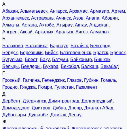
А
Абакан
,
Альметьевск
,
Ангарск
,
Арзамас
,
Армавир
,
Артём
,
Архангельск
,
Астрахань
,
Ачинск
,
Азов
,
Анапа
,
Абовян
,
Алматы
,
Астана
,
Актобе
,
Атырау
,
Актау
,
Андижан
,
Ангрен
,
Аксай
,
Аркалык
,
Аральск
,
Аягоз
,
Алмалык
Б
Балаково
,
Балашиха
,
Барнаул
,
Батайск
,
Белгород
,
Бердск
,
Березники
,
Бийск
,
Благовещенск
,
Братск
,
Брянск
,
Бугульма
,
Брест
,
Баку
,
Батуми
,
Байконыр
,
Бишкек
,
Бельцы
,
Бендеры
,
Бухара
,
Бекобод
,
Балхаш
,
Бекабад
Г
Грозный
,
Гатчина
,
Геленджик
,
Глазов
,
Губкин
,
Гомель
,
Гродно
,
Гянджа
,
Гюмри
,
Гулистан
,
Газалкент
Д
Дербент
,
Дзержинск
,
Димитровград
,
Долгопрудный
,
Домодедово
,
Дмитров
,
Дубна
,
Днепр
,
Джалал-Абад
,
Дубоссары
,
Душанбе
,
Джизак
,
Денау
Ж
Железнодорожный
,
Жуковский
,
Железногорск
,
Жуковск
,