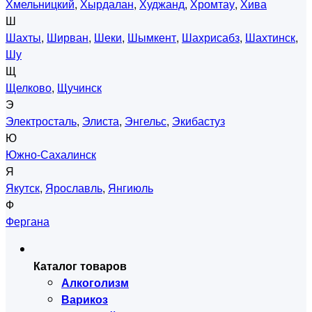
Хмельницкий
,
Хырдалан
,
Худжанд
,
Хромтау
,
Хива
Ш
Шахты
,
Ширван
,
Шеки
,
Шымкент
,
Шахрисабз
,
Шахтинск
,
Шу
Щ
Щелково
,
Щучинск
Э
Электросталь
,
Элиста
,
Энгельс
,
Экибастуз
Ю
Южно-Сахалинск
Я
Якутск
,
Ярославль
,
Янгиюль
Ф
Фергана
Каталог товаров
Алкоголизм
Варикоз