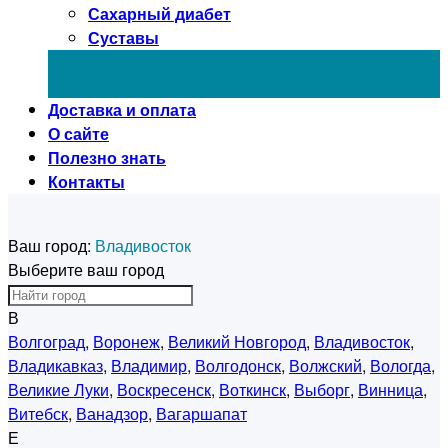
Сахарный диабет
Суставы
Доставка и оплата
О сайте
Полезно знать
Контакты
Ваш город:
Владивосток
Выберите ваш город
В
Волгоград
,
Воронеж
,
Великий Новгород
,
Владивосток
,
Владикавказ
,
Владимир
,
Волгодонск
,
Волжский
,
Вологда
,
Великие Луки
,
Воскресенск
,
Воткинск
,
Выборг
,
Винница
,
Витебск
,
Ванадзор
,
Вагаршапат
Е