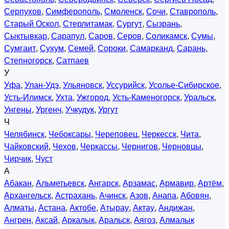
Серпухов
,
Симферополь
,
Смоленск
,
Сочи
,
Ставрополь
,
Старый Оскол
,
Стерлитамак
,
Сургут
,
Сызрань
,
Сыктывкар
,
Сарапул
,
Саров
,
Серов
,
Соликамск
,
Сумы
,
Сумгаит
,
Сухум
,
Семей
,
Сороки
,
Самарканд
,
Сарань
,
Степногорск
,
Сатпаев
У
Уфа
,
Улан-Удэ
,
Ульяновск
,
Уссурийск
,
Усолье-Сибирское
,
Усть-Илимск
,
Ухта
,
Ужгород
,
Усть-Каменогорск
,
Уральск
,
Унгены
,
Ургенч
,
Учкудук
,
Ургут
Ч
Челябинск
,
Чебоксары
,
Череповец
,
Черкесск
,
Чита
,
Чайковский
,
Чехов
,
Черкассы
,
Чернигов
,
Черновцы
,
Чирчик
,
Чуст
А
Абакан
,
Альметьевск
,
Ангарск
,
Арзамас
,
Армавир
,
Артём
,
Архангельск
,
Астрахань
,
Ачинск
,
Азов
,
Анапа
,
Абовян
,
Алматы
,
Астана
,
Актобе
,
Атырау
,
Актау
,
Андижан
,
Ангрен
,
Аксай
,
Аркалык
,
Аральск
,
Аягоз
,
Алмалык