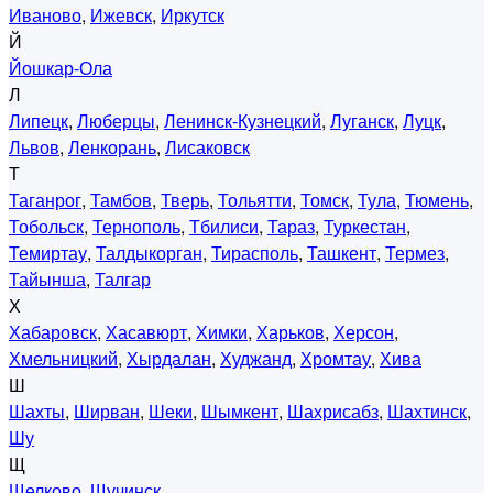
Иваново
,
Ижевск
,
Иркутск
Й
Йошкар-Ола
Л
Липецк
,
Люберцы
,
Ленинск-Кузнецкий
,
Луганск
,
Луцк
,
Львов
,
Ленкорань
,
Лисаковск
Т
Таганрог
,
Тамбов
,
Тверь
,
Тольятти
,
Томск
,
Тула
,
Тюмень
,
Тобольск
,
Тернополь
,
Тбилиси
,
Тараз
,
Туркестан
,
Темиртау
,
Талдыкорган
,
Тирасполь
,
Ташкент
,
Термез
,
Тайынша
,
Талгар
Х
Хабаровск
,
Хасавюрт
,
Химки
,
Харьков
,
Херсон
,
Хмельницкий
,
Хырдалан
,
Худжанд
,
Хромтау
,
Хива
Ш
Шахты
,
Ширван
,
Шеки
,
Шымкент
,
Шахрисабз
,
Шахтинск
,
Шу
Щ
Щелково
,
Щучинск