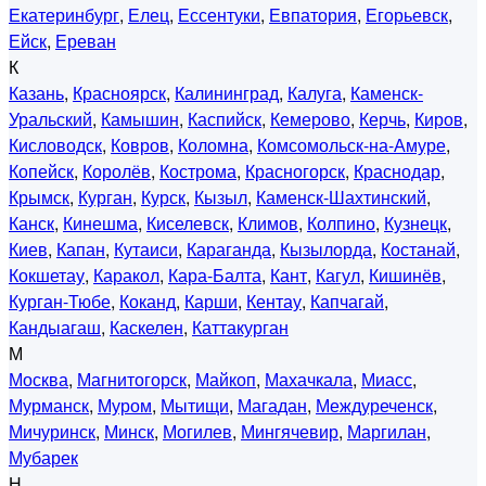
Екатеринбург
,
Елец
,
Ессентуки
,
Евпатория
,
Егорьевск
,
Ейск
,
Ереван
К
Казань
,
Красноярск
,
Калининград
,
Калуга
,
Каменск-
Уральский
,
Камышин
,
Каспийск
,
Кемерово
,
Керчь
,
Киров
,
Кисловодск
,
Ковров
,
Коломна
,
Комсомольск-на-Амуре
,
Копейск
,
Королёв
,
Кострома
,
Красногорск
,
Краснодар
,
Крымск
,
Курган
,
Курск
,
Кызыл
,
Каменск-Шахтинский
,
Канск
,
Кинешма
,
Киселевск
,
Климов
,
Колпино
,
Кузнецк
,
Киев
,
Капан
,
Кутаиси
,
Караганда
,
Кызылорда
,
Костанай
,
Кокшетау
,
Каракол
,
Кара-Балта
,
Кант
,
Кагул
,
Кишинёв
,
Курган-Тюбе
,
Коканд
,
Карши
,
Кентау
,
Капчагай
,
Кандыагаш
,
Каскелен
,
Каттакурган
М
Москва
,
Магнитогорск
,
Майкоп
,
Махачкала
,
Миасс
,
Мурманск
,
Муром
,
Мытищи
,
Магадан
,
Междуреченск
,
Мичуринск
,
Минск
,
Могилев
,
Мингячевир
,
Маргилан
,
Мубарек
Н