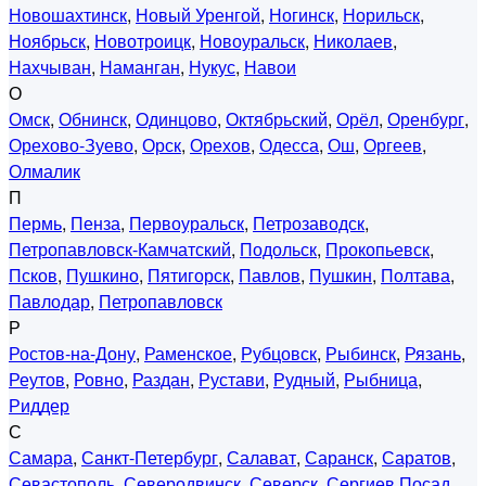
Новошахтинск
,
Новый Уренгой
,
Ногинск
,
Норильск
,
Ноябрьск
,
Новотроицк
,
Новоуральск
,
Николаев
,
Нахчыван
,
Наманган
,
Нукус
,
Навои
О
Омск
,
Обнинск
,
Одинцово
,
Октябрьский
,
Орёл
,
Оренбург
,
Орехово-Зуево
,
Орск
,
Орехов
,
Одесса
,
Ош
,
Оргеев
,
Олмалик
П
Пермь
,
Пенза
,
Первоуральск
,
Петрозаводск
,
Петропавловск-Камчатский
,
Подольск
,
Прокопьевск
,
Псков
,
Пушкино
,
Пятигорск
,
Павлов
,
Пушкин
,
Полтава
,
Павлодар
,
Петропавловск
Р
Ростов-на-Дону
,
Раменское
,
Рубцовск
,
Рыбинск
,
Рязань
,
Реутов
,
Ровно
,
Раздан
,
Рустави
,
Рудный
,
Рыбница
,
Риддер
С
Самара
,
Санкт-Петербург
,
Салават
,
Саранск
,
Саратов
,
Севастополь
,
Северодвинск
,
Северск
,
Сергиев Посад
,