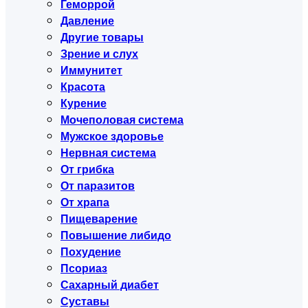
Геморрой
Давление
Другие товары
Зрение и слух
Иммунитет
Красота
Курение
Мочеполовая система
Мужское здоровье
Нервная система
От грибка
От паразитов
От храпа
Пищеварение
Повышение либидо
Похудение
Псориаз
Сахарный диабет
Суставы