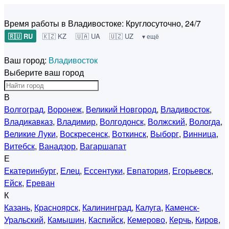
Время работы в Владивостоке:
Круглосуточно, 24/7
🇷🇺 RU
🇰🇿 KZ
🇺🇦 UA
🇺🇿 UZ
▾ ещё
Ваш город:
Владивосток
Выберите ваш город
В
Волгоград
,
Воронеж
,
Великий Новгород
,
Владивосток
,
Владикавказ
,
Владимир
,
Волгодонск
,
Волжский
,
Вологда
,
Великие Луки
,
Воскресенск
,
Воткинск
,
Выборг
,
Винница
,
Витебск
,
Ванадзор
,
Вагаршапат
Е
Екатеринбург
,
Елец
,
Ессентуки
,
Евпатория
,
Егорьевск
,
Ейск
,
Ереван
К
Казань
,
Красноярск
,
Калининград
,
Калуга
,
Каменск-
Уральский
,
Камышин
,
Каспийск
,
Кемерово
,
Керчь
,
Киров
,