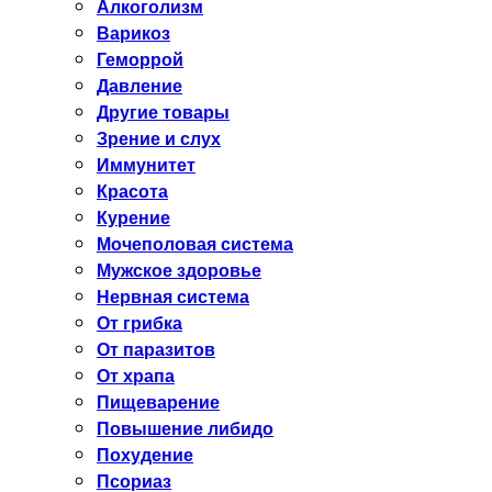
Алкоголизм
Варикоз
Геморрой
Давление
Другие товары
Зрение и слух
Иммунитет
Красота
Курение
Мочеполовая система
Мужское здоровье
Нервная система
От грибка
От паразитов
От храпа
Пищеварение
Повышение либидо
Похудение
Псориаз