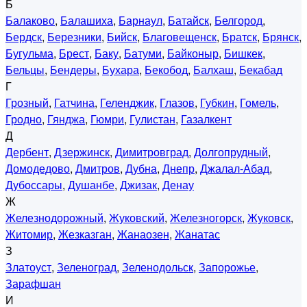
Б
Балаково
,
Балашиха
,
Барнаул
,
Батайск
,
Белгород
,
Бердск
,
Березники
,
Бийск
,
Благовещенск
,
Братск
,
Брянск
,
Бугульма
,
Брест
,
Баку
,
Батуми
,
Байконыр
,
Бишкек
,
Бельцы
,
Бендеры
,
Бухара
,
Бекобод
,
Балхаш
,
Бекабад
Г
Грозный
,
Гатчина
,
Геленджик
,
Глазов
,
Губкин
,
Гомель
,
Гродно
,
Гянджа
,
Гюмри
,
Гулистан
,
Газалкент
Д
Дербент
,
Дзержинск
,
Димитровград
,
Долгопрудный
,
Домодедово
,
Дмитров
,
Дубна
,
Днепр
,
Джалал-Абад
,
Дубоссары
,
Душанбе
,
Джизак
,
Денау
Ж
Железнодорожный
,
Жуковский
,
Железногорск
,
Жуковск
,
Житомир
,
Жезказган
,
Жанаозен
,
Жанатас
З
Златоуст
,
Зеленоград
,
Зеленодольск
,
Запорожье
,
Зарафшан
И