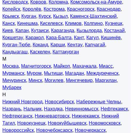
Кисловодск
,
Ковров
,
Коломна
,
Комсомольск-на-Амуре
,
Копейск
,
Королёв
,
Кострома
,
Красногорск
,
Краснодар
,
Крымск
,
Курган
,
Курск
,
Кызыл
,
Каменск-Шахтинский
,
Канск
,
Кинешма
,
Киселевск
,
Климов
,
Колпино
,
Кузнецк
,
Киев
,
Капан
,
Кутаиси
,
Караганда
,
Кызылорда
,
Костанай
,
Кокшетау
,
Каракол
,
Кара-Балта
,
Кант
,
Кагул
,
Кишинёв
,
Курган-Тюбе
,
Коканд
,
Карши
,
Кентау
,
Капчагай
,
Кандыагаш
,
Каскелен
,
Каттакурган
М
Москва
,
Магнитогорск
,
Майкоп
,
Махачкала
,
Миасс
,
Мурманск
,
Муром
,
Мытищи
,
Магадан
,
Междуреченск
,
Мичуринск
,
Минск
,
Могилев
,
Мингячевир
,
Маргилан
,
Мубарек
Н
Нижний Новгород
,
Новосибирск
,
Набережные Челны
,
Назрань
,
Нальчик
,
Находка
,
Невинномысск
,
Нефтекамск
,
Нефтеюганск
,
Нижневартовск
,
Нижнекамск
,
Нижний
Тагил
,
Новокузнецк
,
Новокуйбышевск
,
Новомосковск
,
Новороссийск
,
Новочебоксарск
,
Новочеркасск
,