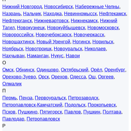
Нижний Новгород
,
Новосибирск
,
Набережные Челны
,
Назрань
,
Нальчик
,
Находка
,
Невинномысск
,
Нефтекамск
,
Нефтеюганск
,
Нижневартовск
,
Нижнекамск
,
Нижний
Тагил
,
Новокузнецк
,
Новокуйбышевск
,
Новомосковск
,
Новороссийск
,
Новочебоксарск
,
Новочеркасск
,
Новошахтинск
,
Новый Уренгой
,
Ногинск
,
Норильск
,
Ноябрьск
,
Новотроицк
,
Новоуральск
,
Николаев
,
Нахчыван
,
Наманган
,
Нукус
,
Навои
О
Омск
,
Обнинск
,
Одинцово
,
Октябрьский
,
Орёл
,
Оренбург
,
Орехово-Зуево
,
Орск
,
Орехов
,
Одесса
,
Ош
,
Оргеев
,
Олмалик
П
Пермь
,
Пенза
,
Первоуральск
,
Петрозаводск
,
Петропавловск-Камчатский
,
Подольск
,
Прокопьевск
,
Псков
,
Пушкино
,
Пятигорск
,
Павлов
,
Пушкин
,
Полтава
,
Павлодар
,
Петропавловск
Р