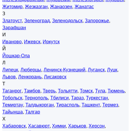
Житомир
,
Жезказган
,
Жанаозен
,
Жанатас
З
Златоуст
,
Зеленоград
,
Зеленодольск
,
Запорожье
,
Зарафшан
И
Иваново
,
Ижевск
,
Иркутск
Й
Йошкар-Ола
Л
Липецк
,
Люберцы
,
Ленинск-Кузнецкий
,
Луганск
,
Луцк
,
Львов
,
Ленкорань
,
Лисаковск
Т
Таганрог
,
Тамбов
,
Тверь
,
Тольятти
,
Томск
,
Тула
,
Тюмень
,
Тобольск
,
Тернополь
,
Тбилиси
,
Тараз
,
Туркестан
,
Темиртау
,
Талдыкорган
,
Тирасполь
,
Ташкент
,
Термез
,
Тайынша
,
Талгар
Х
Хабаровск
,
Хасавюрт
,
Химки
,
Харьков
,
Херсон
,