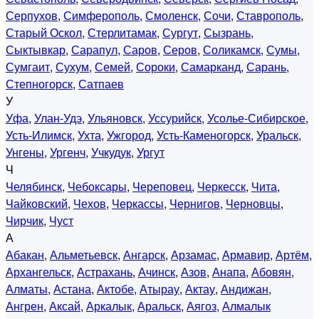
Серпухов
,
Симферополь
,
Смоленск
,
Сочи
,
Ставрополь
,
Старый Оскол
,
Стерлитамак
,
Сургут
,
Сызрань
,
Сыктывкар
,
Сарапул
,
Саров
,
Серов
,
Соликамск
,
Сумы
,
Сумгаит
,
Сухум
,
Семей
,
Сороки
,
Самарканд
,
Сарань
,
Степногорск
,
Сатпаев
У
Уфа
,
Улан-Удэ
,
Ульяновск
,
Уссурийск
,
Усолье-Сибирское
,
Усть-Илимск
,
Ухта
,
Ужгород
,
Усть-Каменогорск
,
Уральск
,
Унгены
,
Ургенч
,
Учкудук
,
Ургут
Ч
Челябинск
,
Чебоксары
,
Череповец
,
Черкесск
,
Чита
,
Чайковский
,
Чехов
,
Черкассы
,
Чернигов
,
Черновцы
,
Чирчик
,
Чуст
А
Абакан
,
Альметьевск
,
Ангарск
,
Арзамас
,
Армавир
,
Артём
,
Архангельск
,
Астрахань
,
Ачинск
,
Азов
,
Анапа
,
Абовян
,
Алматы
,
Астана
,
Актобе
,
Атырау
,
Актау
,
Андижан
,
Ангрен
,
Аксай
,
Аркалык
,
Аральск
,
Аягоз
,
Алмалык