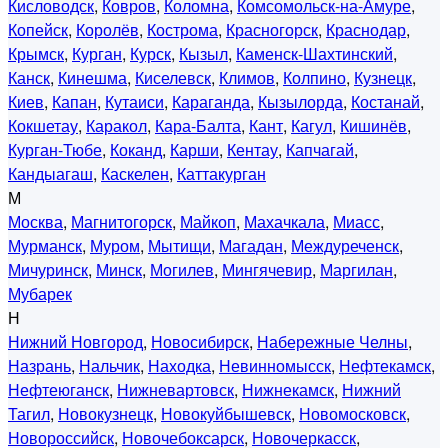
Кисловодск
,
Ковров
,
Коломна
,
Комсомольск-на-Амуре
,
Копейск
,
Королёв
,
Кострома
,
Красногорск
,
Краснодар
,
Крымск
,
Курган
,
Курск
,
Кызыл
,
Каменск-Шахтинский
,
Канск
,
Кинешма
,
Киселевск
,
Климов
,
Колпино
,
Кузнецк
,
Киев
,
Капан
,
Кутаиси
,
Караганда
,
Кызылорда
,
Костанай
,
Кокшетау
,
Каракол
,
Кара-Балта
,
Кант
,
Кагул
,
Кишинёв
,
Курган-Тюбе
,
Коканд
,
Карши
,
Кентау
,
Капчагай
,
Кандыагаш
,
Каскелен
,
Каттакурган
М
Москва
,
Магнитогорск
,
Майкоп
,
Махачкала
,
Миасс
,
Мурманск
,
Муром
,
Мытищи
,
Магадан
,
Междуреченск
,
Мичуринск
,
Минск
,
Могилев
,
Мингячевир
,
Маргилан
,
Мубарек
Н
Нижний Новгород
,
Новосибирск
,
Набережные Челны
,
Назрань
,
Нальчик
,
Находка
,
Невинномысск
,
Нефтекамск
,
Нефтеюганск
,
Нижневартовск
,
Нижнекамск
,
Нижний
Тагил
,
Новокузнецк
,
Новокуйбышевск
,
Новомосковск
,
Новороссийск
,
Новочебоксарск
,
Новочеркасск
,