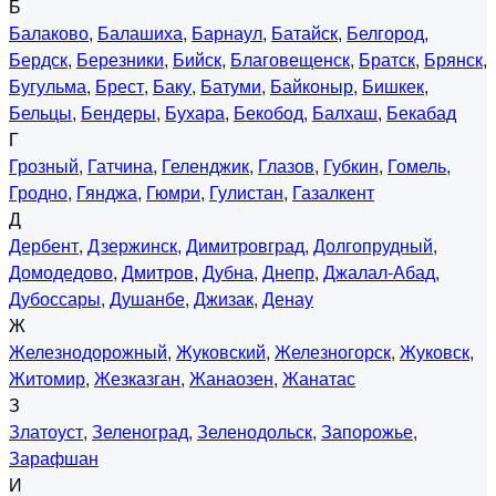
Б
Балаково
,
Балашиха
,
Барнаул
,
Батайск
,
Белгород
,
Бердск
,
Березники
,
Бийск
,
Благовещенск
,
Братск
,
Брянск
,
Бугульма
,
Брест
,
Баку
,
Батуми
,
Байконыр
,
Бишкек
,
Бельцы
,
Бендеры
,
Бухара
,
Бекобод
,
Балхаш
,
Бекабад
Г
Грозный
,
Гатчина
,
Геленджик
,
Глазов
,
Губкин
,
Гомель
,
Гродно
,
Гянджа
,
Гюмри
,
Гулистан
,
Газалкент
Д
Дербент
,
Дзержинск
,
Димитровград
,
Долгопрудный
,
Домодедово
,
Дмитров
,
Дубна
,
Днепр
,
Джалал-Абад
,
Дубоссары
,
Душанбе
,
Джизак
,
Денау
Ж
Железнодорожный
,
Жуковский
,
Железногорск
,
Жуковск
,
Житомир
,
Жезказган
,
Жанаозен
,
Жанатас
З
Златоуст
,
Зеленоград
,
Зеленодольск
,
Запорожье
,
Зарафшан
И