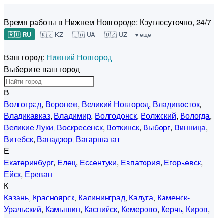
Время работы в Нижнем Новгороде:
Круглосуточно, 24/7
🇷🇺 RU
🇰🇿 KZ
🇺🇦 UA
🇺🇿 UZ
▾ ещё
Ваш город:
Нижний Новгород
Выберите ваш город
В
Волгоград
,
Воронеж
,
Великий Новгород
,
Владивосток
,
Владикавказ
,
Владимир
,
Волгодонск
,
Волжский
,
Вологда
,
Великие Луки
,
Воскресенск
,
Воткинск
,
Выборг
,
Винница
,
Витебск
,
Ванадзор
,
Вагаршапат
Е
Екатеринбург
,
Елец
,
Ессентуки
,
Евпатория
,
Егорьевск
,
Ейск
,
Ереван
К
Казань
,
Красноярск
,
Калининград
,
Калуга
,
Каменск-
Уральский
,
Камышин
,
Каспийск
,
Кемерово
,
Керчь
,
Киров
,