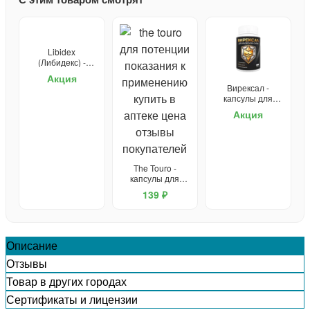
Libidex
(Либидекс) -
капсулы от
Акция
простатита и для
Вирексал -
потенции
капсулы для
потенции
Акция
The Touro -
капсулы для
потенции
139 ₽
Описание
Отзывы
Товар в других городах
Сертификаты и лицензии