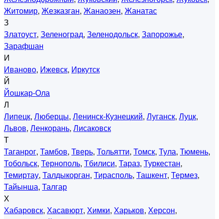
Житомир
,
Жезказган
,
Жанаозен
,
Жанатас
З
Златоуст
,
Зеленоград
,
Зеленодольск
,
Запорожье
,
Зарафшан
И
Иваново
,
Ижевск
,
Иркутск
Й
Йошкар-Ола
Л
Липецк
,
Люберцы
,
Ленинск-Кузнецкий
,
Луганск
,
Луцк
,
Львов
,
Ленкорань
,
Лисаковск
Т
Таганрог
,
Тамбов
,
Тверь
,
Тольятти
,
Томск
,
Тула
,
Тюмень
,
Тобольск
,
Тернополь
,
Тбилиси
,
Тараз
,
Туркестан
,
Темиртау
,
Талдыкорган
,
Тирасполь
,
Ташкент
,
Термез
,
Тайынша
,
Талгар
Х
Хабаровск
,
Хасавюрт
,
Химки
,
Харьков
,
Херсон
,