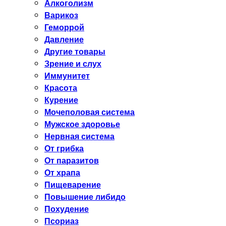
Алкоголизм
Варикоз
Геморрой
Давление
Другие товары
Зрение и слух
Иммунитет
Красота
Курение
Мочеполовая система
Мужское здоровье
Нервная система
От грибка
От паразитов
От храпа
Пищеварение
Повышение либидо
Похудение
Псориаз