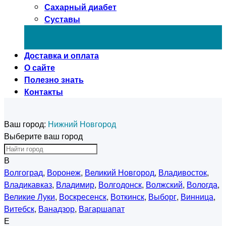
Сахарный диабет
Суставы
Доставка и оплата
О сайте
Полезно знать
Контакты
Ваш город:
Нижний Новгород
Выберите ваш город
В
Волгоград
,
Воронеж
,
Великий Новгород
,
Владивосток
,
Владикавказ
,
Владимир
,
Волгодонск
,
Волжский
,
Вологда
,
Великие Луки
,
Воскресенск
,
Воткинск
,
Выборг
,
Винница
,
Витебск
,
Ванадзор
,
Вагаршапат
Е