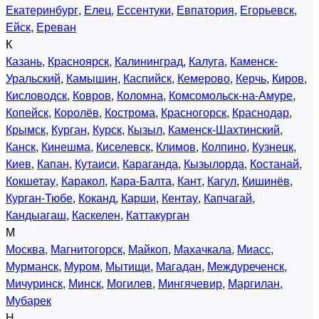
Екатеринбург
,
Елец
,
Ессентуки
,
Евпатория
,
Егорьевск
,
Ейск
,
Ереван
К
Казань
,
Красноярск
,
Калининград
,
Калуга
,
Каменск-
Уральский
,
Камышин
,
Каспийск
,
Кемерово
,
Керчь
,
Киров
,
Кисловодск
,
Ковров
,
Коломна
,
Комсомольск-на-Амуре
,
Копейск
,
Королёв
,
Кострома
,
Красногорск
,
Краснодар
,
Крымск
,
Курган
,
Курск
,
Кызыл
,
Каменск-Шахтинский
,
Канск
,
Кинешма
,
Киселевск
,
Климов
,
Колпино
,
Кузнецк
,
Киев
,
Капан
,
Кутаиси
,
Караганда
,
Кызылорда
,
Костанай
,
Кокшетау
,
Каракол
,
Кара-Балта
,
Кант
,
Кагул
,
Кишинёв
,
Курган-Тюбе
,
Коканд
,
Карши
,
Кентау
,
Капчагай
,
Кандыагаш
,
Каскелен
,
Каттакурган
М
Москва
,
Магнитогорск
,
Майкоп
,
Махачкала
,
Миасс
,
Мурманск
,
Муром
,
Мытищи
,
Магадан
,
Междуреченск
,
Мичуринск
,
Минск
,
Могилев
,
Мингячевир
,
Маргилан
,
Мубарек
Н