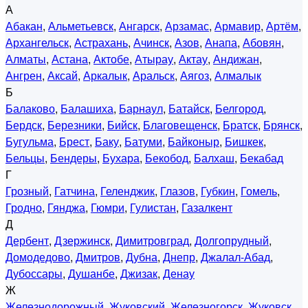
А
Абакан
,
Альметьевск
,
Ангарск
,
Арзамас
,
Армавир
,
Артём
,
Архангельск
,
Астрахань
,
Ачинск
,
Азов
,
Анапа
,
Абовян
,
Алматы
,
Астана
,
Актобе
,
Атырау
,
Актау
,
Андижан
,
Ангрен
,
Аксай
,
Аркалык
,
Аральск
,
Аягоз
,
Алмалык
Б
Балаково
,
Балашиха
,
Барнаул
,
Батайск
,
Белгород
,
Бердск
,
Березники
,
Бийск
,
Благовещенск
,
Братск
,
Брянск
,
Бугульма
,
Брест
,
Баку
,
Батуми
,
Байконыр
,
Бишкек
,
Бельцы
,
Бендеры
,
Бухара
,
Бекобод
,
Балхаш
,
Бекабад
Г
Грозный
,
Гатчина
,
Геленджик
,
Глазов
,
Губкин
,
Гомель
,
Гродно
,
Гянджа
,
Гюмри
,
Гулистан
,
Газалкент
Д
Дербент
,
Дзержинск
,
Димитровград
,
Долгопрудный
,
Домодедово
,
Дмитров
,
Дубна
,
Днепр
,
Джалал-Абад
,
Дубоссары
,
Душанбе
,
Джизак
,
Денау
Ж
Железнодорожный
,
Жуковский
,
Железногорск
,
Жуковск
,