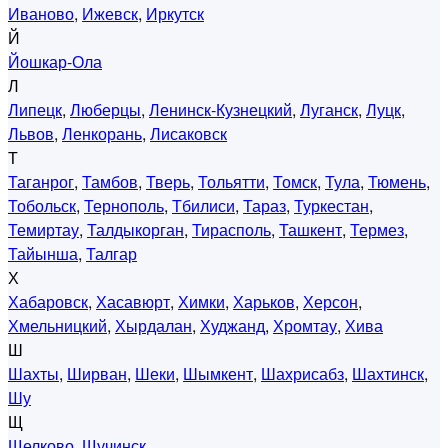
Иваново
,
Ижевск
,
Иркутск
Й
Йошкар-Ола
Л
Липецк
,
Люберцы
,
Ленинск-Кузнецкий
,
Луганск
,
Луцк
,
Львов
,
Ленкорань
,
Лисаковск
Т
Таганрог
,
Тамбов
,
Тверь
,
Тольятти
,
Томск
,
Тула
,
Тюмень
,
Тобольск
,
Тернополь
,
Тбилиси
,
Тараз
,
Туркестан
,
Темиртау
,
Талдыкорган
,
Тирасполь
,
Ташкент
,
Термез
,
Тайынша
,
Талгар
Х
Хабаровск
,
Хасавюрт
,
Химки
,
Харьков
,
Херсон
,
Хмельницкий
,
Хырдалан
,
Худжанд
,
Хромтау
,
Хива
Ш
Шахты
,
Ширван
,
Шеки
,
Шымкент
,
Шахрисабз
,
Шахтинск
,
Шу
Щ
Щелково
,
Щучинск