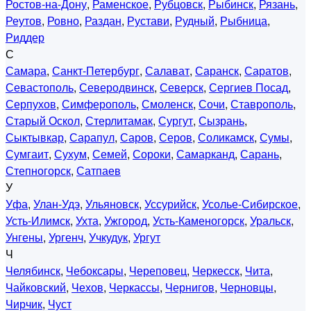
Ростов-на-Дону
,
Раменское
,
Рубцовск
,
Рыбинск
,
Рязань
,
Реутов
,
Ровно
,
Раздан
,
Рустави
,
Рудный
,
Рыбница
,
Риддер
С
Самара
,
Санкт-Петербург
,
Салават
,
Саранск
,
Саратов
,
Севастополь
,
Северодвинск
,
Северск
,
Сергиев Посад
,
Серпухов
,
Симферополь
,
Смоленск
,
Сочи
,
Ставрополь
,
Старый Оскол
,
Стерлитамак
,
Сургут
,
Сызрань
,
Сыктывкар
,
Сарапул
,
Саров
,
Серов
,
Соликамск
,
Сумы
,
Сумгаит
,
Сухум
,
Семей
,
Сороки
,
Самарканд
,
Сарань
,
Степногорск
,
Сатпаев
У
Уфа
,
Улан-Удэ
,
Ульяновск
,
Уссурийск
,
Усолье-Сибирское
,
Усть-Илимск
,
Ухта
,
Ужгород
,
Усть-Каменогорск
,
Уральск
,
Унгены
,
Ургенч
,
Учкудук
,
Ургут
Ч
Челябинск
,
Чебоксары
,
Череповец
,
Черкесск
,
Чита
,
Чайковский
,
Чехов
,
Черкассы
,
Чернигов
,
Черновцы
,
Чирчик
,
Чуст