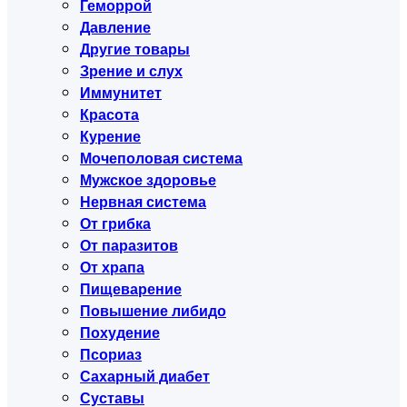
Геморрой
Давление
Другие товары
Зрение и слух
Иммунитет
Красота
Курение
Мочеполовая система
Мужское здоровье
Нервная система
От грибка
От паразитов
От храпа
Пищеварение
Повышение либидо
Похудение
Псориаз
Сахарный диабет
Суставы