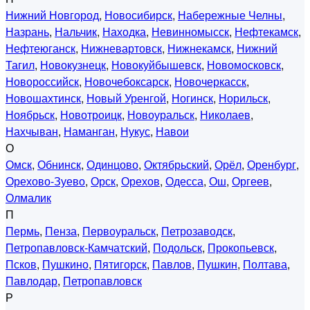
Нижний Новгород
,
Новосибирск
,
Набережные Челны
,
Назрань
,
Нальчик
,
Находка
,
Невинномысск
,
Нефтекамск
,
Нефтеюганск
,
Нижневартовск
,
Нижнекамск
,
Нижний
Тагил
,
Новокузнецк
,
Новокуйбышевск
,
Новомосковск
,
Новороссийск
,
Новочебоксарск
,
Новочеркасск
,
Новошахтинск
,
Новый Уренгой
,
Ногинск
,
Норильск
,
Ноябрьск
,
Новотроицк
,
Новоуральск
,
Николаев
,
Нахчыван
,
Наманган
,
Нукус
,
Навои
О
Омск
,
Обнинск
,
Одинцово
,
Октябрьский
,
Орёл
,
Оренбург
,
Орехово-Зуево
,
Орск
,
Орехов
,
Одесса
,
Ош
,
Оргеев
,
Олмалик
П
Пермь
,
Пенза
,
Первоуральск
,
Петрозаводск
,
Петропавловск-Камчатский
,
Подольск
,
Прокопьевск
,
Псков
,
Пушкино
,
Пятигорск
,
Павлов
,
Пушкин
,
Полтава
,
Павлодар
,
Петропавловск
Р