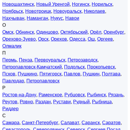
Новошахтинск
,
Новый Уренгой
,
Ногинск
,
Норильск
,
Ноябрьск
,
Новотроицк
,
Новоуральск
,
Николаев
,
Нахчыван
,
Наманган
,
Нукус
,
Навои
О
Омск
,
Обнинск
,
Одинцово
,
Октябрьский
,
Орёл
,
Оренбург
,
Орехово-Зуево
,
Орск
,
Орехов
,
Одесса
,
Ош
,
Оргеев
,
Олмалик
П
Пермь
,
Пенза
,
Первоуральск
,
Петрозаводск
,
Петропавловск-Камчатский
,
Подольск
,
Прокопьевск
,
Псков
,
Пушкино
,
Пятигорск
,
Павлов
,
Пушкин
,
Полтава
,
Павлодар
,
Петропавловск
Р
Ростов-на-Дону
,
Раменское
,
Рубцовск
,
Рыбинск
,
Рязань
,
Реутов
,
Ровно
,
Раздан
,
Рустави
,
Рудный
,
Рыбница
,
Риддер
С
Самара
,
Санкт-Петербург
,
Салават
,
Саранск
,
Саратов
,
Севастополь
,
Северодвинск
,
Северск
,
Сергиев Посад
,