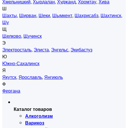
Хмельницкий
,
Хырдалан
,
Худжанд
,
Хромтау
,
Хива
Ш
Шахты
,
Ширван
,
Шеки
,
Шымкент
,
Шахрисабз
,
Шахтинск
,
Шу
Щ
Щелково
,
Щучинск
Э
Электросталь
,
Элиста
,
Энгельс
,
Экибастуз
Ю
Южно-Сахалинск
Я
Якутск
,
Ярославль
,
Янгиюль
Ф
Фергана
Каталог товаров
Алкоголизм
Варикоз