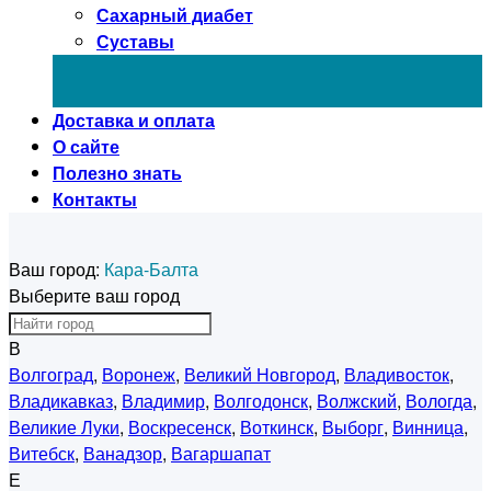
Сахарный диабет
Суставы
Доставка и оплата
О сайте
Полезно знать
Контакты
Ваш город:
Кара-Балта
Выберите ваш город
В
Волгоград
,
Воронеж
,
Великий Новгород
,
Владивосток
,
Владикавказ
,
Владимир
,
Волгодонск
,
Волжский
,
Вологда
,
Великие Луки
,
Воскресенск
,
Воткинск
,
Выборг
,
Винница
,
Витебск
,
Ванадзор
,
Вагаршапат
Е