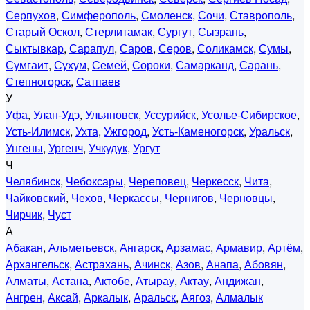
Серпухов
,
Симферополь
,
Смоленск
,
Сочи
,
Ставрополь
,
Старый Оскол
,
Стерлитамак
,
Сургут
,
Сызрань
,
Сыктывкар
,
Сарапул
,
Саров
,
Серов
,
Соликамск
,
Сумы
,
Сумгаит
,
Сухум
,
Семей
,
Сороки
,
Самарканд
,
Сарань
,
Степногорск
,
Сатпаев
У
Уфа
,
Улан-Удэ
,
Ульяновск
,
Уссурийск
,
Усолье-Сибирское
,
Усть-Илимск
,
Ухта
,
Ужгород
,
Усть-Каменогорск
,
Уральск
,
Унгены
,
Ургенч
,
Учкудук
,
Ургут
Ч
Челябинск
,
Чебоксары
,
Череповец
,
Черкесск
,
Чита
,
Чайковский
,
Чехов
,
Черкассы
,
Чернигов
,
Черновцы
,
Чирчик
,
Чуст
А
Абакан
,
Альметьевск
,
Ангарск
,
Арзамас
,
Армавир
,
Артём
,
Архангельск
,
Астрахань
,
Ачинск
,
Азов
,
Анапа
,
Абовян
,
Алматы
,
Астана
,
Актобе
,
Атырау
,
Актау
,
Андижан
,
Ангрен
,
Аксай
,
Аркалык
,
Аральск
,
Аягоз
,
Алмалык