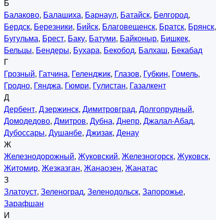
Б
Балаково
,
Балашиха
,
Барнаул
,
Батайск
,
Белгород
,
Бердск
,
Березники
,
Бийск
,
Благовещенск
,
Братск
,
Брянск
,
Бугульма
,
Брест
,
Баку
,
Батуми
,
Байконыр
,
Бишкек
,
Бельцы
,
Бендеры
,
Бухара
,
Бекобод
,
Балхаш
,
Бекабад
Г
Грозный
,
Гатчина
,
Геленджик
,
Глазов
,
Губкин
,
Гомель
,
Гродно
,
Гянджа
,
Гюмри
,
Гулистан
,
Газалкент
Д
Дербент
,
Дзержинск
,
Димитровград
,
Долгопрудный
,
Домодедово
,
Дмитров
,
Дубна
,
Днепр
,
Джалал-Абад
,
Дубоссары
,
Душанбе
,
Джизак
,
Денау
Ж
Железнодорожный
,
Жуковский
,
Железногорск
,
Жуковск
,
Житомир
,
Жезказган
,
Жанаозен
,
Жанатас
З
Златоуст
,
Зеленоград
,
Зеленодольск
,
Запорожье
,
Зарафшан
И