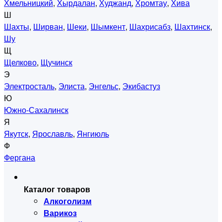
Хмельницкий
,
Хырдалан
,
Худжанд
,
Хромтау
,
Хива
Ш
Шахты
,
Ширван
,
Шеки
,
Шымкент
,
Шахрисабз
,
Шахтинск
,
Шу
Щ
Щелково
,
Щучинск
Э
Электросталь
,
Элиста
,
Энгельс
,
Экибастуз
Ю
Южно-Сахалинск
Я
Якутск
,
Ярославль
,
Янгиюль
Ф
Фергана
Каталог товаров
Алкоголизм
Варикоз