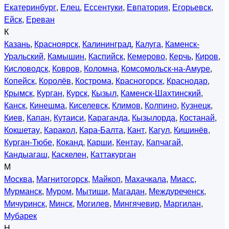
Екатеринбург
,
Елец
,
Ессентуки
,
Евпатория
,
Егорьевск
,
Ейск
,
Ереван
К
Казань
,
Красноярск
,
Калининград
,
Калуга
,
Каменск-
Уральский
,
Камышин
,
Каспийск
,
Кемерово
,
Керчь
,
Киров
,
Кисловодск
,
Ковров
,
Коломна
,
Комсомольск-на-Амуре
,
Копейск
,
Королёв
,
Кострома
,
Красногорск
,
Краснодар
,
Крымск
,
Курган
,
Курск
,
Кызыл
,
Каменск-Шахтинский
,
Канск
,
Кинешма
,
Киселевск
,
Климов
,
Колпино
,
Кузнецк
,
Киев
,
Капан
,
Кутаиси
,
Караганда
,
Кызылорда
,
Костанай
,
Кокшетау
,
Каракол
,
Кара-Балта
,
Кант
,
Кагул
,
Кишинёв
,
Курган-Тюбе
,
Коканд
,
Карши
,
Кентау
,
Капчагай
,
Кандыагаш
,
Каскелен
,
Каттакурган
М
Москва
,
Магнитогорск
,
Майкоп
,
Махачкала
,
Миасс
,
Мурманск
,
Муром
,
Мытищи
,
Магадан
,
Междуреченск
,
Мичуринск
,
Минск
,
Могилев
,
Мингячевир
,
Маргилан
,
Мубарек
Н