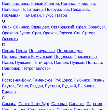
Новошахтинск
,
Новый Уренгой
,
Ногинск
,
Норильск
,
Ноябрьск
,
Новотроицк
,
Новоуральск
,
Николаев
,
Нахчыван
,
Наманган
,
Нукус
,
Навои
О
Омск
,
Обнинск
,
Одинцово
,
Октябрьский
,
Орёл
,
Оренбург
,
Орехово-Зуево
,
Орск
,
Орехов
,
Одесса
,
Ош
,
Оргеев
,
Олмалик
П
Пермь
,
Пенза
,
Первоуральск
,
Петрозаводск
,
Петропавловск-Камчатский
,
Подольск
,
Прокопьевск
,
Псков
,
Пушкино
,
Пятигорск
,
Павлов
,
Пушкин
,
Полтава
,
Павлодар
,
Петропавловск
Р
Ростов-на-Дону
,
Раменское
,
Рубцовск
,
Рыбинск
,
Рязань
,
Реутов
,
Ровно
,
Раздан
,
Рустави
,
Рудный
,
Рыбница
,
Риддер
С
Самара
,
Санкт-Петербург
,
Салават
,
Саранск
,
Саратов
,
Севастополь
,
Северодвинск
,
Северск
,
Сергиев Посад
,