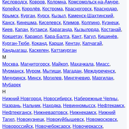
Кисловодск
,
Ковров
,
Коломна
,
Комсомольск-на-Амуре
,
Копейск
,
Королёв
,
Кострома
,
Красногорск
,
Краснодар
,
Крымск
,
Курган
,
Курск
,
Кызыл
,
Каменск-Шахтинский
,
Канск
,
Кинешма
,
Киселевск
,
Климов
,
Колпино
,
Кузнецк
,
Киев
,
Капан
,
Кутаиси
,
Караганда
,
Кызылорда
,
Костанай
,
Кокшетау
,
Каракол
,
Кара-Балта
,
Кант
,
Кагул
,
Кишинёв
,
Курган-Тюбе
,
Коканд
,
Карши
,
Кентау
,
Капчагай
,
Кандыагаш
,
Каскелен
,
Каттакурган
М
Москва
,
Магнитогорск
,
Майкоп
,
Махачкала
,
Миасс
,
Мурманск
,
Муром
,
Мытищи
,
Магадан
,
Междуреченск
,
Мичуринск
,
Минск
,
Могилев
,
Мингячевир
,
Маргилан
,
Мубарек
Н
Нижний Новгород
,
Новосибирск
,
Набережные Челны
,
Назрань
,
Нальчик
,
Находка
,
Невинномысск
,
Нефтекамск
,
Нефтеюганск
,
Нижневартовск
,
Нижнекамск
,
Нижний
Тагил
,
Новокузнецк
,
Новокуйбышевск
,
Новомосковск
,
Новороссийск
,
Новочебоксарск
,
Новочеркасск
,