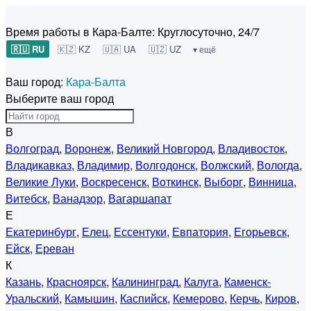
Время работы в Кара-Балте:
Круглосуточно, 24/7
🇷🇺 RU
🇰🇿 KZ
🇺🇦 UA
🇺🇿 UZ
▾ ещё
Ваш город:
Кара-Балта
Выберите ваш город
В
Волгоград
,
Воронеж
,
Великий Новгород
,
Владивосток
,
Владикавказ
,
Владимир
,
Волгодонск
,
Волжский
,
Вологда
,
Великие Луки
,
Воскресенск
,
Воткинск
,
Выборг
,
Винница
,
Витебск
,
Ванадзор
,
Вагаршапат
Е
Екатеринбург
,
Елец
,
Ессентуки
,
Евпатория
,
Егорьевск
,
Ейск
,
Ереван
К
Казань
,
Красноярск
,
Калининград
,
Калуга
,
Каменск-
Уральский
,
Камышин
,
Каспийск
,
Кемерово
,
Керчь
,
Киров
,