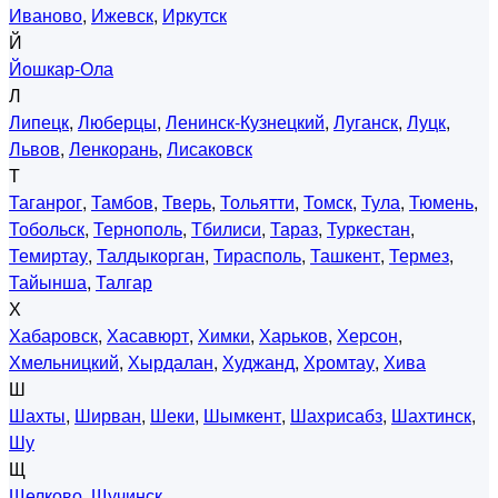
Иваново
,
Ижевск
,
Иркутск
Й
Йошкар-Ола
Л
Липецк
,
Люберцы
,
Ленинск-Кузнецкий
,
Луганск
,
Луцк
,
Львов
,
Ленкорань
,
Лисаковск
Т
Таганрог
,
Тамбов
,
Тверь
,
Тольятти
,
Томск
,
Тула
,
Тюмень
,
Тобольск
,
Тернополь
,
Тбилиси
,
Тараз
,
Туркестан
,
Темиртау
,
Талдыкорган
,
Тирасполь
,
Ташкент
,
Термез
,
Тайынша
,
Талгар
Х
Хабаровск
,
Хасавюрт
,
Химки
,
Харьков
,
Херсон
,
Хмельницкий
,
Хырдалан
,
Худжанд
,
Хромтау
,
Хива
Ш
Шахты
,
Ширван
,
Шеки
,
Шымкент
,
Шахрисабз
,
Шахтинск
,
Шу
Щ
Щелково
,
Щучинск