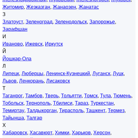
Житомир
,
Жезказган
,
Жанаозен
,
Жанатас
З
Златоуст
,
Зеленоград
,
Зеленодольск
,
Запорожье
,
Зарафшан
И
Иваново
,
Ижевск
,
Иркутск
Й
Йошкар-Ола
Л
Липецк
,
Люберцы
,
Ленинск-Кузнецкий
,
Луганск
,
Луцк
,
Львов
,
Ленкорань
,
Лисаковск
Т
Таганрог
,
Тамбов
,
Тверь
,
Тольятти
,
Томск
,
Тула
,
Тюмень
,
Тобольск
,
Тернополь
,
Тбилиси
,
Тараз
,
Туркестан
,
Темиртау
,
Талдыкорган
,
Тирасполь
,
Ташкент
,
Термез
,
Тайынша
,
Талгар
Х
Хабаровск
,
Хасавюрт
,
Химки
,
Харьков
,
Херсон
,