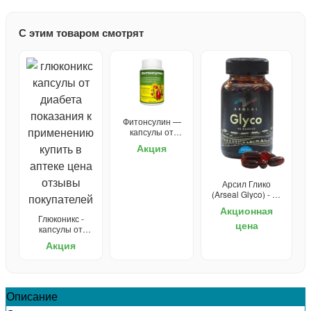
С этим товаром смотрят
Фитонсулин —
капсулы от
диабета
Акция
Арсил Глико
(Arseal Glyco) - от
диабета
Акционная
Глюконикс -
цена
капсулы от
диабета
Акция
Описание