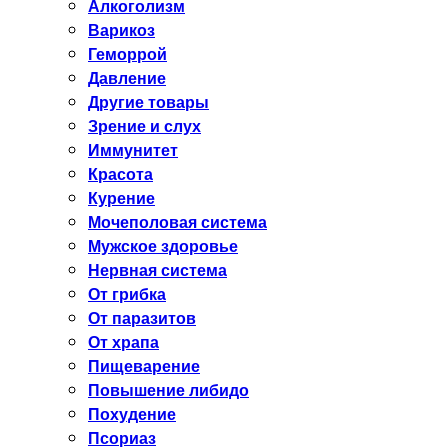
Алкоголизм
Варикоз
Геморрой
Давление
Другие товары
Зрение и слух
Иммунитет
Красота
Курение
Мочеполовая система
Мужское здоровье
Нервная система
От грибка
От паразитов
От храпа
Пищеварение
Повышение либидо
Похудение
Псориаз