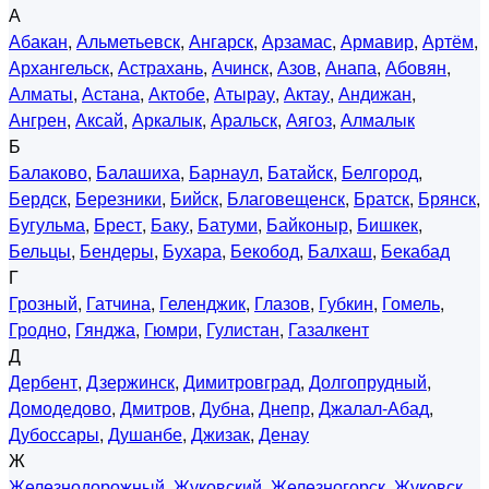
А
Абакан
,
Альметьевск
,
Ангарск
,
Арзамас
,
Армавир
,
Артём
,
Архангельск
,
Астрахань
,
Ачинск
,
Азов
,
Анапа
,
Абовян
,
Алматы
,
Астана
,
Актобе
,
Атырау
,
Актау
,
Андижан
,
Ангрен
,
Аксай
,
Аркалык
,
Аральск
,
Аягоз
,
Алмалык
Б
Балаково
,
Балашиха
,
Барнаул
,
Батайск
,
Белгород
,
Бердск
,
Березники
,
Бийск
,
Благовещенск
,
Братск
,
Брянск
,
Бугульма
,
Брест
,
Баку
,
Батуми
,
Байконыр
,
Бишкек
,
Бельцы
,
Бендеры
,
Бухара
,
Бекобод
,
Балхаш
,
Бекабад
Г
Грозный
,
Гатчина
,
Геленджик
,
Глазов
,
Губкин
,
Гомель
,
Гродно
,
Гянджа
,
Гюмри
,
Гулистан
,
Газалкент
Д
Дербент
,
Дзержинск
,
Димитровград
,
Долгопрудный
,
Домодедово
,
Дмитров
,
Дубна
,
Днепр
,
Джалал-Абад
,
Дубоссары
,
Душанбе
,
Джизак
,
Денау
Ж
Железнодорожный
,
Жуковский
,
Железногорск
,
Жуковск
,