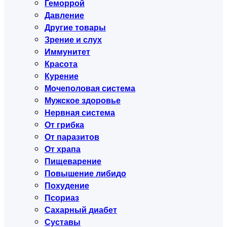
Геморрой
Давление
Другие товары
Зрение и слух
Иммунитет
Красота
Курение
Мочеполовая система
Мужское здоровье
Нервная система
От грибка
От паразитов
От храпа
Пищеварение
Повышение либидо
Похудение
Псориаз
Сахарный диабет
Суставы