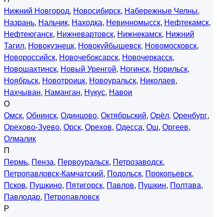
Нижний Новгород
,
Новосибирск
,
Набережные Челны
,
Назрань
,
Нальчик
,
Находка
,
Невинномысск
,
Нефтекамск
,
Нефтеюганск
,
Нижневартовск
,
Нижнекамск
,
Нижний
Тагил
,
Новокузнецк
,
Новокуйбышевск
,
Новомосковск
,
Новороссийск
,
Новочебоксарск
,
Новочеркасск
,
Новошахтинск
,
Новый Уренгой
,
Ногинск
,
Норильск
,
Ноябрьск
,
Новотроицк
,
Новоуральск
,
Николаев
,
Нахчыван
,
Наманган
,
Нукус
,
Навои
О
Омск
,
Обнинск
,
Одинцово
,
Октябрьский
,
Орёл
,
Оренбург
,
Орехово-Зуево
,
Орск
,
Орехов
,
Одесса
,
Ош
,
Оргеев
,
Олмалик
П
Пермь
,
Пенза
,
Первоуральск
,
Петрозаводск
,
Петропавловск-Камчатский
,
Подольск
,
Прокопьевск
,
Псков
,
Пушкино
,
Пятигорск
,
Павлов
,
Пушкин
,
Полтава
,
Павлодар
,
Петропавловск
Р