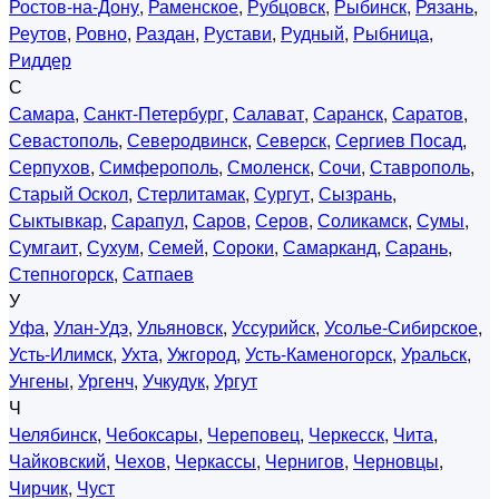
Ростов-на-Дону
,
Раменское
,
Рубцовск
,
Рыбинск
,
Рязань
,
Реутов
,
Ровно
,
Раздан
,
Рустави
,
Рудный
,
Рыбница
,
Риддер
С
Самара
,
Санкт-Петербург
,
Салават
,
Саранск
,
Саратов
,
Севастополь
,
Северодвинск
,
Северск
,
Сергиев Посад
,
Серпухов
,
Симферополь
,
Смоленск
,
Сочи
,
Ставрополь
,
Старый Оскол
,
Стерлитамак
,
Сургут
,
Сызрань
,
Сыктывкар
,
Сарапул
,
Саров
,
Серов
,
Соликамск
,
Сумы
,
Сумгаит
,
Сухум
,
Семей
,
Сороки
,
Самарканд
,
Сарань
,
Степногорск
,
Сатпаев
У
Уфа
,
Улан-Удэ
,
Ульяновск
,
Уссурийск
,
Усолье-Сибирское
,
Усть-Илимск
,
Ухта
,
Ужгород
,
Усть-Каменогорск
,
Уральск
,
Унгены
,
Ургенч
,
Учкудук
,
Ургут
Ч
Челябинск
,
Чебоксары
,
Череповец
,
Черкесск
,
Чита
,
Чайковский
,
Чехов
,
Черкассы
,
Чернигов
,
Черновцы
,
Чирчик
,
Чуст