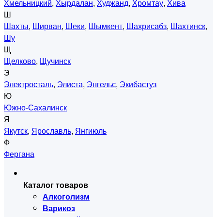
Хмельницкий
,
Хырдалан
,
Худжанд
,
Хромтау
,
Хива
Ш
Шахты
,
Ширван
,
Шеки
,
Шымкент
,
Шахрисабз
,
Шахтинск
,
Шу
Щ
Щелково
,
Щучинск
Э
Электросталь
,
Элиста
,
Энгельс
,
Экибастуз
Ю
Южно-Сахалинск
Я
Якутск
,
Ярославль
,
Янгиюль
Ф
Фергана
Каталог товаров
Алкоголизм
Варикоз