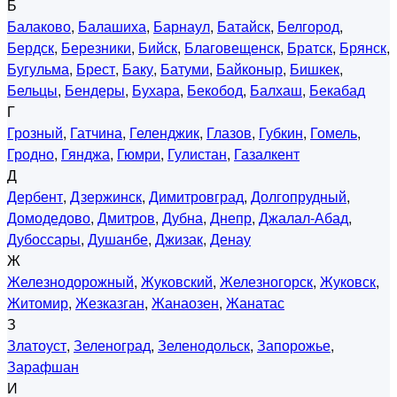
Б
Балаково
,
Балашиха
,
Барнаул
,
Батайск
,
Белгород
,
Бердск
,
Березники
,
Бийск
,
Благовещенск
,
Братск
,
Брянск
,
Бугульма
,
Брест
,
Баку
,
Батуми
,
Байконыр
,
Бишкек
,
Бельцы
,
Бендеры
,
Бухара
,
Бекобод
,
Балхаш
,
Бекабад
Г
Грозный
,
Гатчина
,
Геленджик
,
Глазов
,
Губкин
,
Гомель
,
Гродно
,
Гянджа
,
Гюмри
,
Гулистан
,
Газалкент
Д
Дербент
,
Дзержинск
,
Димитровград
,
Долгопрудный
,
Домодедово
,
Дмитров
,
Дубна
,
Днепр
,
Джалал-Абад
,
Дубоссары
,
Душанбе
,
Джизак
,
Денау
Ж
Железнодорожный
,
Жуковский
,
Железногорск
,
Жуковск
,
Житомир
,
Жезказган
,
Жанаозен
,
Жанатас
З
Златоуст
,
Зеленоград
,
Зеленодольск
,
Запорожье
,
Зарафшан
И