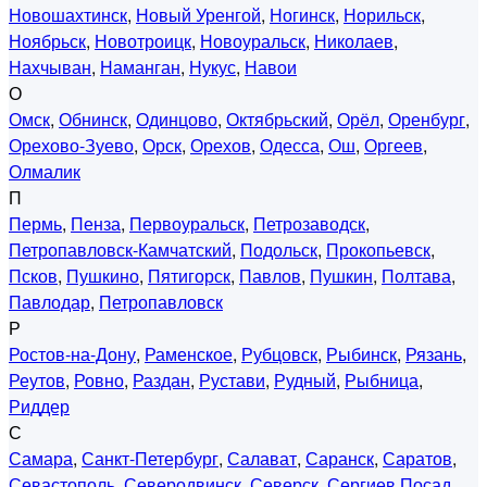
Новошахтинск
,
Новый Уренгой
,
Ногинск
,
Норильск
,
Ноябрьск
,
Новотроицк
,
Новоуральск
,
Николаев
,
Нахчыван
,
Наманган
,
Нукус
,
Навои
О
Омск
,
Обнинск
,
Одинцово
,
Октябрьский
,
Орёл
,
Оренбург
,
Орехово-Зуево
,
Орск
,
Орехов
,
Одесса
,
Ош
,
Оргеев
,
Олмалик
П
Пермь
,
Пенза
,
Первоуральск
,
Петрозаводск
,
Петропавловск-Камчатский
,
Подольск
,
Прокопьевск
,
Псков
,
Пушкино
,
Пятигорск
,
Павлов
,
Пушкин
,
Полтава
,
Павлодар
,
Петропавловск
Р
Ростов-на-Дону
,
Раменское
,
Рубцовск
,
Рыбинск
,
Рязань
,
Реутов
,
Ровно
,
Раздан
,
Рустави
,
Рудный
,
Рыбница
,
Риддер
С
Самара
,
Санкт-Петербург
,
Салават
,
Саранск
,
Саратов
,
Севастополь
,
Северодвинск
,
Северск
,
Сергиев Посад
,