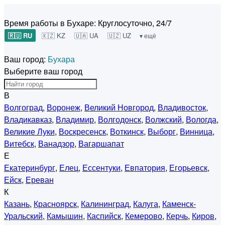
Время работы в Бухаре:
Круглосуточно, 24/7
🇷🇺 RU
🇰🇿 KZ
🇺🇦 UA
🇺🇿 UZ
▾ ещё
Ваш город:
Бухара
Выберите ваш город
В
Волгоград
,
Воронеж
,
Великий Новгород
,
Владивосток
,
Владикавказ
,
Владимир
,
Волгодонск
,
Волжский
,
Вологда
,
Великие Луки
,
Воскресенск
,
Воткинск
,
Выборг
,
Винница
,
Витебск
,
Ванадзор
,
Вагаршапат
Е
Екатеринбург
,
Елец
,
Ессентуки
,
Евпатория
,
Егорьевск
,
Ейск
,
Ереван
К
Казань
,
Красноярск
,
Калининград
,
Калуга
,
Каменск-
Уральский
,
Камышин
,
Каспийск
,
Кемерово
,
Керчь
,
Киров
,