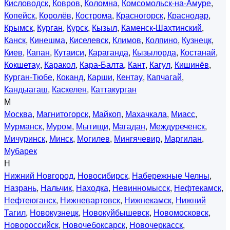
Кисловодск
,
Ковров
,
Коломна
,
Комсомольск-на-Амуре
,
Копейск
,
Королёв
,
Кострома
,
Красногорск
,
Краснодар
,
Крымск
,
Курган
,
Курск
,
Кызыл
,
Каменск-Шахтинский
,
Канск
,
Кинешма
,
Киселевск
,
Климов
,
Колпино
,
Кузнецк
,
Киев
,
Капан
,
Кутаиси
,
Караганда
,
Кызылорда
,
Костанай
,
Кокшетау
,
Каракол
,
Кара-Балта
,
Кант
,
Кагул
,
Кишинёв
,
Курган-Тюбе
,
Коканд
,
Карши
,
Кентау
,
Капчагай
,
Кандыагаш
,
Каскелен
,
Каттакурган
М
Москва
,
Магнитогорск
,
Майкоп
,
Махачкала
,
Миасс
,
Мурманск
,
Муром
,
Мытищи
,
Магадан
,
Междуреченск
,
Мичуринск
,
Минск
,
Могилев
,
Мингячевир
,
Маргилан
,
Мубарек
Н
Нижний Новгород
,
Новосибирск
,
Набережные Челны
,
Назрань
,
Нальчик
,
Находка
,
Невинномысск
,
Нефтекамск
,
Нефтеюганск
,
Нижневартовск
,
Нижнекамск
,
Нижний
Тагил
,
Новокузнецк
,
Новокуйбышевск
,
Новомосковск
,
Новороссийск
,
Новочебоксарск
,
Новочеркасск
,