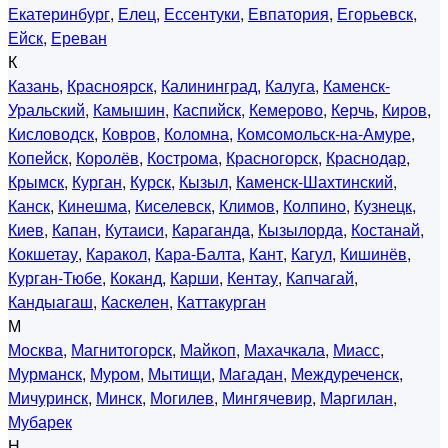
Екатеринбург
,
Елец
,
Ессентуки
,
Евпатория
,
Егорьевск
,
Ейск
,
Ереван
К
Казань
,
Красноярск
,
Калининград
,
Калуга
,
Каменск-
Уральский
,
Камышин
,
Каспийск
,
Кемерово
,
Керчь
,
Киров
,
Кисловодск
,
Ковров
,
Коломна
,
Комсомольск-на-Амуре
,
Копейск
,
Королёв
,
Кострома
,
Красногорск
,
Краснодар
,
Крымск
,
Курган
,
Курск
,
Кызыл
,
Каменск-Шахтинский
,
Канск
,
Кинешма
,
Киселевск
,
Климов
,
Колпино
,
Кузнецк
,
Киев
,
Капан
,
Кутаиси
,
Караганда
,
Кызылорда
,
Костанай
,
Кокшетау
,
Каракол
,
Кара-Балта
,
Кант
,
Кагул
,
Кишинёв
,
Курган-Тюбе
,
Коканд
,
Карши
,
Кентау
,
Капчагай
,
Кандыагаш
,
Каскелен
,
Каттакурган
М
Москва
,
Магнитогорск
,
Майкоп
,
Махачкала
,
Миасс
,
Мурманск
,
Муром
,
Мытищи
,
Магадан
,
Междуреченск
,
Мичуринск
,
Минск
,
Могилев
,
Мингячевир
,
Маргилан
,
Мубарек
Н