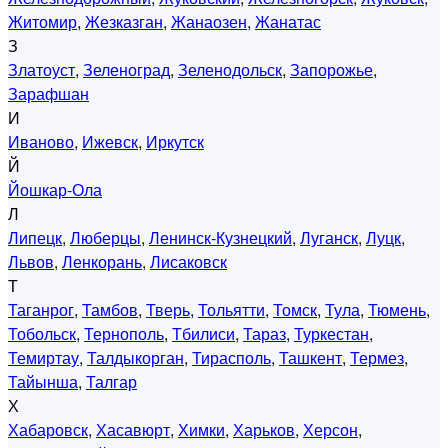
Житомир
,
Жезказган
,
Жанаозен
,
Жанатас
З
Златоуст
,
Зеленоград
,
Зеленодольск
,
Запорожье
,
Зарафшан
И
Иваново
,
Ижевск
,
Иркутск
Й
Йошкар-Ола
Л
Липецк
,
Люберцы
,
Ленинск-Кузнецкий
,
Луганск
,
Луцк
,
Львов
,
Ленкорань
,
Лисаковск
Т
Таганрог
,
Тамбов
,
Тверь
,
Тольятти
,
Томск
,
Тула
,
Тюмень
,
Тобольск
,
Тернополь
,
Тбилиси
,
Тараз
,
Туркестан
,
Темиртау
,
Талдыкорган
,
Тирасполь
,
Ташкент
,
Термез
,
Тайынша
,
Талгар
Х
Хабаровск
,
Хасавюрт
,
Химки
,
Харьков
,
Херсон
,