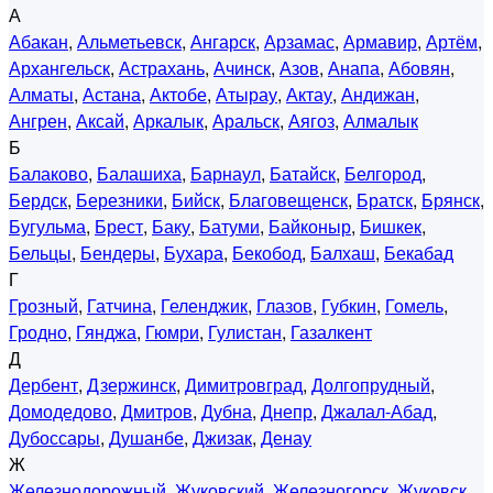
А
Абакан
,
Альметьевск
,
Ангарск
,
Арзамас
,
Армавир
,
Артём
,
Архангельск
,
Астрахань
,
Ачинск
,
Азов
,
Анапа
,
Абовян
,
Алматы
,
Астана
,
Актобе
,
Атырау
,
Актау
,
Андижан
,
Ангрен
,
Аксай
,
Аркалык
,
Аральск
,
Аягоз
,
Алмалык
Б
Балаково
,
Балашиха
,
Барнаул
,
Батайск
,
Белгород
,
Бердск
,
Березники
,
Бийск
,
Благовещенск
,
Братск
,
Брянск
,
Бугульма
,
Брест
,
Баку
,
Батуми
,
Байконыр
,
Бишкек
,
Бельцы
,
Бендеры
,
Бухара
,
Бекобод
,
Балхаш
,
Бекабад
Г
Грозный
,
Гатчина
,
Геленджик
,
Глазов
,
Губкин
,
Гомель
,
Гродно
,
Гянджа
,
Гюмри
,
Гулистан
,
Газалкент
Д
Дербент
,
Дзержинск
,
Димитровград
,
Долгопрудный
,
Домодедово
,
Дмитров
,
Дубна
,
Днепр
,
Джалал-Абад
,
Дубоссары
,
Душанбе
,
Джизак
,
Денау
Ж
Железнодорожный
,
Жуковский
,
Железногорск
,
Жуковск
,