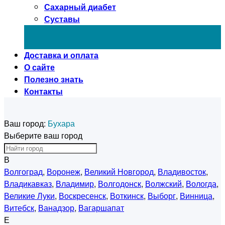
Сахарный диабет
Суставы
Доставка и оплата
О сайте
Полезно знать
Контакты
Ваш город:
Бухара
Выберите ваш город
В
Волгоград
,
Воронеж
,
Великий Новгород
,
Владивосток
,
Владикавказ
,
Владимир
,
Волгодонск
,
Волжский
,
Вологда
,
Великие Луки
,
Воскресенск
,
Воткинск
,
Выборг
,
Винница
,
Витебск
,
Ванадзор
,
Вагаршапат
Е