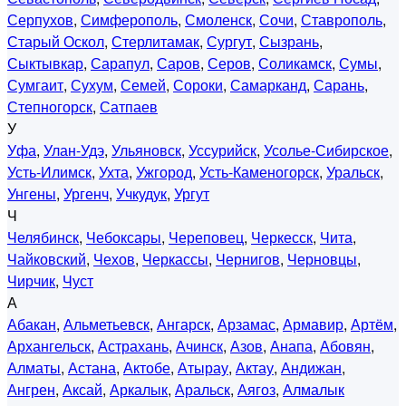
Серпухов
,
Симферополь
,
Смоленск
,
Сочи
,
Ставрополь
,
Старый Оскол
,
Стерлитамак
,
Сургут
,
Сызрань
,
Сыктывкар
,
Сарапул
,
Саров
,
Серов
,
Соликамск
,
Сумы
,
Сумгаит
,
Сухум
,
Семей
,
Сороки
,
Самарканд
,
Сарань
,
Степногорск
,
Сатпаев
У
Уфа
,
Улан-Удэ
,
Ульяновск
,
Уссурийск
,
Усолье-Сибирское
,
Усть-Илимск
,
Ухта
,
Ужгород
,
Усть-Каменогорск
,
Уральск
,
Унгены
,
Ургенч
,
Учкудук
,
Ургут
Ч
Челябинск
,
Чебоксары
,
Череповец
,
Черкесск
,
Чита
,
Чайковский
,
Чехов
,
Черкассы
,
Чернигов
,
Черновцы
,
Чирчик
,
Чуст
А
Абакан
,
Альметьевск
,
Ангарск
,
Арзамас
,
Армавир
,
Артём
,
Архангельск
,
Астрахань
,
Ачинск
,
Азов
,
Анапа
,
Абовян
,
Алматы
,
Астана
,
Актобе
,
Атырау
,
Актау
,
Андижан
,
Ангрен
,
Аксай
,
Аркалык
,
Аральск
,
Аягоз
,
Алмалык