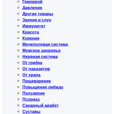
Геморрой
Давление
Другие товары
Зрение и слух
Иммунитет
Красота
Курение
Мочеполовая система
Мужское здоровье
Нервная система
От грибка
От паразитов
От храпа
Пищеварение
Повышение либидо
Похудение
Псориаз
Сахарный диабет
Суставы