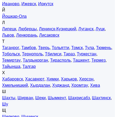
Иваново
,
Ижевск
,
Иркутск
Й
Йошкар-Ола
Л
Липецк
,
Люберцы
,
Ленинск-Кузнецкий
,
Луганск
,
Луцк
,
Львов
,
Ленкорань
,
Лисаковск
Т
Таганрог
,
Тамбов
,
Тверь
,
Тольятти
,
Томск
,
Тула
,
Тюмень
,
Тобольск
,
Тернополь
,
Тбилиси
,
Тараз
,
Туркестан
,
Темиртау
,
Талдыкорган
,
Тирасполь
,
Ташкент
,
Термез
,
Тайынша
,
Талгар
Х
Хабаровск
,
Хасавюрт
,
Химки
,
Харьков
,
Херсон
,
Хмельницкий
,
Хырдалан
,
Худжанд
,
Хромтау
,
Хива
Ш
Шахты
,
Ширван
,
Шеки
,
Шымкент
,
Шахрисабз
,
Шахтинск
,
Шу
Щ
Щелково
,
Щучинск