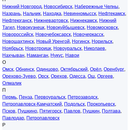
Нижний Новгород
,
Новосибирск
,
Набережные Челны
,
Назрань
,
Нальчик
,
Находка
,
Невинномысск
,
Нефтекамск
,
Нефтеюганск
,
Нижневартовск
,
Нижнекамск
,
Нижний
Тагил
,
Новокузнецк
,
Новокуйбышевск
,
Новомосковск
,
Новороссийск
,
Новочебоксарск
,
Новочеркасск
,
Новошахтинск
,
Новый Уренгой
,
Ногинск
,
Норильск
,
Ноябрьск
,
Новотроицк
,
Новоуральск
,
Николаев
,
Нахчыван
,
Наманган
,
Нукус
,
Навои
О
Омск
,
Обнинск
,
Одинцово
,
Октябрьский
,
Орёл
,
Оренбург
,
Орехово-Зуево
,
Орск
,
Орехов
,
Одесса
,
Ош
,
Оргеев
,
Олмалик
П
Пермь
,
Пенза
,
Первоуральск
,
Петрозаводск
,
Петропавловск-Камчатский
,
Подольск
,
Прокопьевск
,
Псков
,
Пушкино
,
Пятигорск
,
Павлов
,
Пушкин
,
Полтава
,
Павлодар
,
Петропавловск
Р