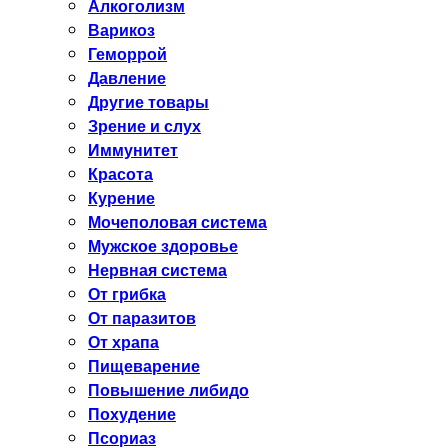
Алкоголизм
Варикоз
Геморрой
Давление
Другие товары
Зрение и слух
Иммунитет
Красота
Курение
Мочеполовая система
Мужское здоровье
Нервная система
От грибка
От паразитов
От храпа
Пищеварение
Повышение либидо
Похудение
Псориаз