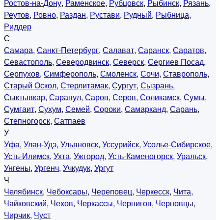
Ростов-на-Дону
,
Раменское
,
Рубцовск
,
Рыбинск
,
Рязань
,
Реутов
,
Ровно
,
Раздан
,
Рустави
,
Рудный
,
Рыбница
,
Риддер
С
Самара
,
Санкт-Петербург
,
Салават
,
Саранск
,
Саратов
,
Севастополь
,
Северодвинск
,
Северск
,
Сергиев Посад
,
Серпухов
,
Симферополь
,
Смоленск
,
Сочи
,
Ставрополь
,
Старый Оскол
,
Стерлитамак
,
Сургут
,
Сызрань
,
Сыктывкар
,
Сарапул
,
Саров
,
Серов
,
Соликамск
,
Сумы
,
Сумгаит
,
Сухум
,
Семей
,
Сороки
,
Самарканд
,
Сарань
,
Степногорск
,
Сатпаев
У
Уфа
,
Улан-Удэ
,
Ульяновск
,
Уссурийск
,
Усолье-Сибирское
,
Усть-Илимск
,
Ухта
,
Ужгород
,
Усть-Каменогорск
,
Уральск
,
Унгены
,
Ургенч
,
Учкудук
,
Ургут
Ч
Челябинск
,
Чебоксары
,
Череповец
,
Черкесск
,
Чита
,
Чайковский
,
Чехов
,
Черкассы
,
Чернигов
,
Черновцы
,
Чирчик
,
Чуст