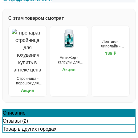
С этим товаром смотрят
Лептиген
Липолайн -
капсулы для
139 ₽
похудения
АнтиЖор -
капсулы для
похудения
Акция
Стройница -
порошок для
похудения
Акция
Описание
Отзывы (2)
Товар в других городах