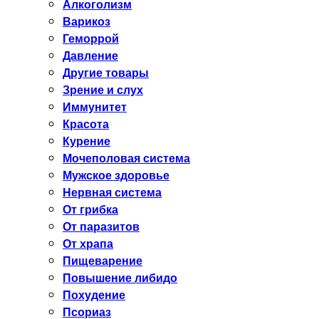
Алкоголизм
Варикоз
Геморрой
Давление
Другие товары
Зрение и слух
Иммунитет
Красота
Курение
Мочеполовая система
Мужское здоровье
Нервная система
От грибка
От паразитов
От храпа
Пищеварение
Повышение либидо
Похудение
Псориаз