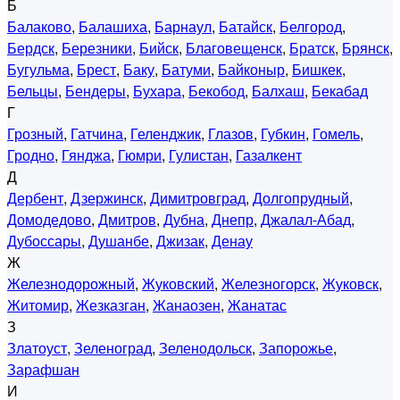
Б
Балаково
,
Балашиха
,
Барнаул
,
Батайск
,
Белгород
,
Бердск
,
Березники
,
Бийск
,
Благовещенск
,
Братск
,
Брянск
,
Бугульма
,
Брест
,
Баку
,
Батуми
,
Байконыр
,
Бишкек
,
Бельцы
,
Бендеры
,
Бухара
,
Бекобод
,
Балхаш
,
Бекабад
Г
Грозный
,
Гатчина
,
Геленджик
,
Глазов
,
Губкин
,
Гомель
,
Гродно
,
Гянджа
,
Гюмри
,
Гулистан
,
Газалкент
Д
Дербент
,
Дзержинск
,
Димитровград
,
Долгопрудный
,
Домодедово
,
Дмитров
,
Дубна
,
Днепр
,
Джалал-Абад
,
Дубоссары
,
Душанбе
,
Джизак
,
Денау
Ж
Железнодорожный
,
Жуковский
,
Железногорск
,
Жуковск
,
Житомир
,
Жезказган
,
Жанаозен
,
Жанатас
З
Златоуст
,
Зеленоград
,
Зеленодольск
,
Запорожье
,
Зарафшан
И