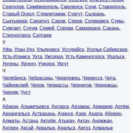
Серпухов
,
Симферополь
,
Смоленск
,
Сочи
,
Ставрополь
,
Старый Оскол
,
Стерлитамак
,
Сургут
,
Сызрань
,
Сыктывкар
,
Сарапул
,
Саров
,
Серов
,
Соликамск
,
Сумы
,
Сумгаит
,
Сухум
,
Семей
,
Сороки
,
Самарканд
,
Сарань
,
Степногорск
,
Сатпаев
У
Уфа
,
Улан-Удэ
,
Ульяновск
,
Уссурийск
,
Усолье-Сибирское
,
Усть-Илимск
,
Ухта
,
Ужгород
,
Усть-Каменогорск
,
Уральск
,
Унгены
,
Ургенч
,
Учкудук
,
Ургут
Ч
Челябинск
,
Чебоксары
,
Череповец
,
Черкесск
,
Чита
,
Чайковский
,
Чехов
,
Черкассы
,
Чернигов
,
Черновцы
,
Чирчик
,
Чуст
А
Абакан
,
Альметьевск
,
Ангарск
,
Арзамас
,
Армавир
,
Артём
,
Архангельск
,
Астрахань
,
Ачинск
,
Азов
,
Анапа
,
Абовян
,
Алматы
,
Астана
,
Актобе
,
Атырау
,
Актау
,
Андижан
,
Ангрен
,
Аксай
,
Аркалык
,
Аральск
,
Аягоз
,
Алмалык