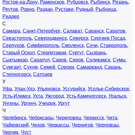
Ростов-на-Дону
,
Раменское
,
Рубцовск
,
Рыбинск
,
Рязань
,
Реутов
,
Ровно
,
Раздан
,
Рустави
,
Рудный
,
Рыбница
,
Риддер
С
Самара
,
Санкт-Петербург
,
Салават
,
Саранск
,
Саратов
,
Севастополь
,
Северодвинск
,
Северск
,
Сергиев Посад
,
Серпухов
,
Симферополь
,
Смоленск
,
Сочи
,
Ставрополь
,
Старый Оскол
,
Стерлитамак
,
Сургут
,
Сызрань
,
Сыктывкар
,
Сарапул
,
Саров
,
Серов
,
Соликамск
,
Сумы
,
Сумгаит
,
Сухум
,
Семей
,
Сороки
,
Самарканд
,
Сарань
,
Степногорск
,
Сатпаев
У
Уфа
,
Улан-Удэ
,
Ульяновск
,
Уссурийск
,
Усолье-Сибирское
,
Усть-Илимск
,
Ухта
,
Ужгород
,
Усть-Каменогорск
,
Уральск
,
Унгены
,
Ургенч
,
Учкудук
,
Ургут
Ч
Челябинск
,
Чебоксары
,
Череповец
,
Черкесск
,
Чита
,
Чайковский
,
Чехов
,
Черкассы
,
Чернигов
,
Черновцы
,
Чирчик
,
Чуст