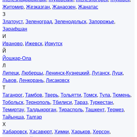
Житомир
,
Жезказган
,
Жанаозен
,
Жанатас
З
Златоуст
,
Зеленоград
,
Зеленодольск
,
Запорожье
,
Зарафшан
И
Иваново
,
Ижевск
,
Иркутск
Й
Йошкар-Ола
Л
Липецк
,
Люберцы
,
Ленинск-Кузнецкий
,
Луганск
,
Луцк
,
Львов
,
Ленкорань
,
Лисаковск
Т
Таганрог
,
Тамбов
,
Тверь
,
Тольятти
,
Томск
,
Тула
,
Тюмень
,
Тобольск
,
Тернополь
,
Тбилиси
,
Тараз
,
Туркестан
,
Темиртау
,
Талдыкорган
,
Тирасполь
,
Ташкент
,
Термез
,
Тайынша
,
Талгар
Х
Хабаровск
,
Хасавюрт
,
Химки
,
Харьков
,
Херсон
,