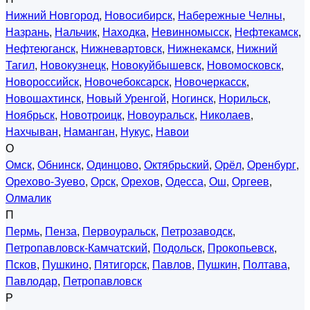
Нижний Новгород
,
Новосибирск
,
Набережные Челны
,
Назрань
,
Нальчик
,
Находка
,
Невинномысск
,
Нефтекамск
,
Нефтеюганск
,
Нижневартовск
,
Нижнекамск
,
Нижний
Тагил
,
Новокузнецк
,
Новокуйбышевск
,
Новомосковск
,
Новороссийск
,
Новочебоксарск
,
Новочеркасск
,
Новошахтинск
,
Новый Уренгой
,
Ногинск
,
Норильск
,
Ноябрьск
,
Новотроицк
,
Новоуральск
,
Николаев
,
Нахчыван
,
Наманган
,
Нукус
,
Навои
О
Омск
,
Обнинск
,
Одинцово
,
Октябрьский
,
Орёл
,
Оренбург
,
Орехово-Зуево
,
Орск
,
Орехов
,
Одесса
,
Ош
,
Оргеев
,
Олмалик
П
Пермь
,
Пенза
,
Первоуральск
,
Петрозаводск
,
Петропавловск-Камчатский
,
Подольск
,
Прокопьевск
,
Псков
,
Пушкино
,
Пятигорск
,
Павлов
,
Пушкин
,
Полтава
,
Павлодар
,
Петропавловск
Р