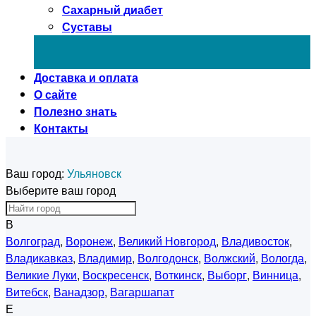
Сахарный диабет
Суставы
Доставка и оплата
О сайте
Полезно знать
Контакты
Ваш город:
Ульяновск
Выберите ваш город
В
Волгоград
,
Воронеж
,
Великий Новгород
,
Владивосток
,
Владикавказ
,
Владимир
,
Волгодонск
,
Волжский
,
Вологда
,
Великие Луки
,
Воскресенск
,
Воткинск
,
Выборг
,
Винница
,
Витебск
,
Ванадзор
,
Вагаршапат
Е