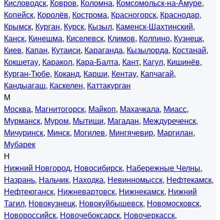
Кисловодск
,
Ковров
,
Коломна
,
Комсомольск-на-Амуре
,
Копейск
,
Королёв
,
Кострома
,
Красногорск
,
Краснодар
,
Крымск
,
Курган
,
Курск
,
Кызыл
,
Каменск-Шахтинский
,
Канск
,
Кинешма
,
Киселевск
,
Климов
,
Колпино
,
Кузнецк
,
Киев
,
Капан
,
Кутаиси
,
Караганда
,
Кызылорда
,
Костанай
,
Кокшетау
,
Каракол
,
Кара-Балта
,
Кант
,
Кагул
,
Кишинёв
,
Курган-Тюбе
,
Коканд
,
Карши
,
Кентау
,
Капчагай
,
Кандыагаш
,
Каскелен
,
Каттакурган
М
Москва
,
Магнитогорск
,
Майкоп
,
Махачкала
,
Миасс
,
Мурманск
,
Муром
,
Мытищи
,
Магадан
,
Междуреченск
,
Мичуринск
,
Минск
,
Могилев
,
Мингячевир
,
Маргилан
,
Мубарек
Н
Нижний Новгород
,
Новосибирск
,
Набережные Челны
,
Назрань
,
Нальчик
,
Находка
,
Невинномысск
,
Нефтекамск
,
Нефтеюганск
,
Нижневартовск
,
Нижнекамск
,
Нижний
Тагил
,
Новокузнецк
,
Новокуйбышевск
,
Новомосковск
,
Новороссийск
,
Новочебоксарск
,
Новочеркасск
,