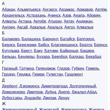
А
Абакан
,
Альметьевск
,
Ангарск
,
Арзамас
,
Армавир
,
Артём
,
Архангельск
,
Астрахань
,
Ачинск
,
Азов
,
Анапа
,
Абовян
,
Алматы
,
Астана
,
Актобе
,
Атырау
,
Актау
,
Андижан
,
Ангрен
,
Аксай
,
Аркалык
,
Аральск
,
Аягоз
,
Алмалык
Б
Балаково
,
Балашиха
,
Барнаул
,
Батайск
,
Белгород
,
Бердск
,
Березники
,
Бийск
,
Благовещенск
,
Братск
,
Брянск
,
Бугульма
,
Брест
,
Баку
,
Батуми
,
Байконыр
,
Бишкек
,
Бельцы
,
Бендеры
,
Бухара
,
Бекобод
,
Балхаш
,
Бекабад
Г
Грозный
,
Гатчина
,
Геленджик
,
Глазов
,
Губкин
,
Гомель
,
Гродно
,
Гянджа
,
Гюмри
,
Гулистан
,
Газалкент
Д
Дербент
,
Дзержинск
,
Димитровград
,
Долгопрудный
,
Домодедово
,
Дмитров
,
Дубна
,
Днепр
,
Джалал-Абад
,
Дубоссары
,
Душанбе
,
Джизак
,
Денау
Ж
Железнодорожный
,
Жуковский
,
Железногорск
,
Жуковск
,