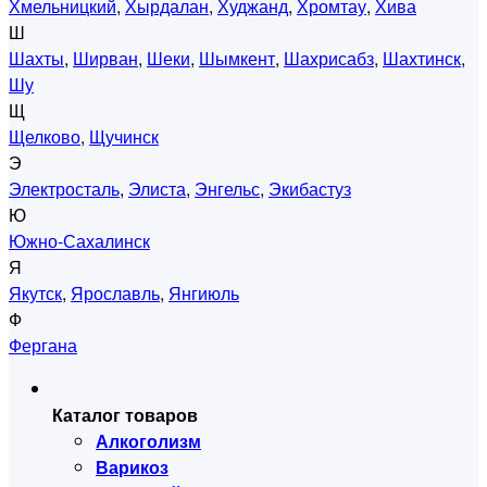
Хмельницкий
,
Хырдалан
,
Худжанд
,
Хромтау
,
Хива
Ш
Шахты
,
Ширван
,
Шеки
,
Шымкент
,
Шахрисабз
,
Шахтинск
,
Шу
Щ
Щелково
,
Щучинск
Э
Электросталь
,
Элиста
,
Энгельс
,
Экибастуз
Ю
Южно-Сахалинск
Я
Якутск
,
Ярославль
,
Янгиюль
Ф
Фергана
Каталог товаров
Алкоголизм
Варикоз