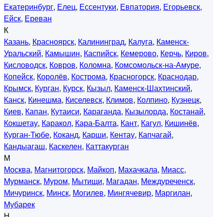
Екатеринбург
,
Елец
,
Ессентуки
,
Евпатория
,
Егорьевск
,
Ейск
,
Ереван
К
Казань
,
Красноярск
,
Калининград
,
Калуга
,
Каменск-
Уральский
,
Камышин
,
Каспийск
,
Кемерово
,
Керчь
,
Киров
,
Кисловодск
,
Ковров
,
Коломна
,
Комсомольск-на-Амуре
,
Копейск
,
Королёв
,
Кострома
,
Красногорск
,
Краснодар
,
Крымск
,
Курган
,
Курск
,
Кызыл
,
Каменск-Шахтинский
,
Канск
,
Кинешма
,
Киселевск
,
Климов
,
Колпино
,
Кузнецк
,
Киев
,
Капан
,
Кутаиси
,
Караганда
,
Кызылорда
,
Костанай
,
Кокшетау
,
Каракол
,
Кара-Балта
,
Кант
,
Кагул
,
Кишинёв
,
Курган-Тюбе
,
Коканд
,
Карши
,
Кентау
,
Капчагай
,
Кандыагаш
,
Каскелен
,
Каттакурган
М
Москва
,
Магнитогорск
,
Майкоп
,
Махачкала
,
Миасс
,
Мурманск
,
Муром
,
Мытищи
,
Магадан
,
Междуреченск
,
Мичуринск
,
Минск
,
Могилев
,
Мингячевир
,
Маргилан
,
Мубарек
Н