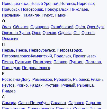
Новошахтинск
,
Новый Уренгой
,
Ногинск
,
Норильск
,
Ноябрьск
,
Новотроицк
,
Новоуральск
,
Николаев
,
Нахчыван
,
Наманган
,
Нукус
,
Навои
О
Омск
,
Обнинск
,
Одинцово
,
Октябрьский
,
Орёл
,
Оренбург
,
Орехово-Зуево
,
Орск
,
Орехов
,
Одесса
,
Ош
,
Оргеев
,
Олмалик
П
Пермь
,
Пенза
,
Первоуральск
,
Петрозаводск
,
Петропавловск-Камчатский
,
Подольск
,
Прокопьевск
,
Псков
,
Пушкино
,
Пятигорск
,
Павлов
,
Пушкин
,
Полтава
,
Павлодар
,
Петропавловск
Р
Ростов-на-Дону
,
Раменское
,
Рубцовск
,
Рыбинск
,
Рязань
,
Реутов
,
Ровно
,
Раздан
,
Рустави
,
Рудный
,
Рыбница
,
Риддер
С
Самара
,
Санкт-Петербург
,
Салават
,
Саранск
,
Саратов
,
Севастополь
,
Северодвинск
,
Северск
,
Сергиев Посад
,