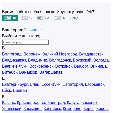
Время работы в Ульяновске:
Круглосуточно, 24/7
🇷🇺 RU
🇰🇿 KZ
🇺🇦 UA
🇺🇿 UZ
▾ ещё
Ваш город:
Ульяновск
Выберите ваш город
В
Волгоград
,
Воронеж
,
Великий Новгород
,
Владивосток
,
Владикавказ
,
Владимир
,
Волгодонск
,
Волжский
,
Вологда
,
Великие Луки
,
Воскресенск
,
Воткинск
,
Выборг
,
Винница
,
Витебск
,
Ванадзор
,
Вагаршапат
Е
Екатеринбург
,
Елец
,
Ессентуки
,
Евпатория
,
Егорьевск
,
Ейск
,
Ереван
К
Казань
,
Красноярск
,
Калининград
,
Калуга
,
Каменск-
Уральский
,
Камышин
,
Каспийск
,
Кемерово
,
Керчь
,
Киров
,