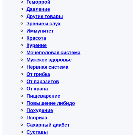
Геморрой
Давление
Другие товары
Зрение и слух
Иммунитет
Красота
Курение
Мочеполовая система
Мужское здоровье
Нервная система
От грибка
От паразитов
От храпа
Пищеварение
Повышение либидо
Похудение
Псориаз
Сахарный диабет
Суставы