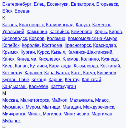
Екатеринбург
,
Елец
,
Ессентуки
,
Евпатория
,
Егорьевск
,
Ейск
,
Ереван
К
Казань
,
Красноярск
,
Калининград
,
Калуга
,
Каменск-
Уральский
,
Камышин
,
Каспийск
,
Кемерово
,
Керчь
,
Киров
,
Кисловодск
,
Ковров
,
Коломна
,
Комсомольск-на-Амуре
,
Копейск
,
Королёв
,
Кострома
,
Красногорск
,
Краснодар
,
Крымск
,
Курган
,
Курск
,
Кызыл
,
Каменск-Шахтинский
,
Канск
,
Кинешма
,
Киселевск
,
Климов
,
Колпино
,
Кузнецк
,
Киев
,
Капан
,
Кутаиси
,
Караганда
,
Кызылорда
,
Костанай
,
Кокшетау
,
Каракол
,
Кара-Балта
,
Кант
,
Кагул
,
Кишинёв
,
Курган-Тюбе
,
Коканд
,
Карши
,
Кентау
,
Капчагай
,
Кандыагаш
,
Каскелен
,
Каттакурган
М
Москва
,
Магнитогорск
,
Майкоп
,
Махачкала
,
Миасс
,
Мурманск
,
Муром
,
Мытищи
,
Магадан
,
Междуреченск
,
Мичуринск
,
Минск
,
Могилев
,
Мингячевир
,
Маргилан
,
Мубарек
Н