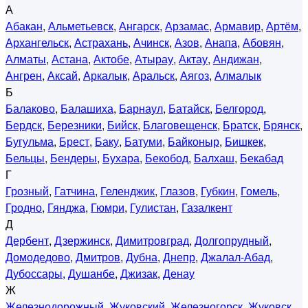
А
Абакан
,
Альметьевск
,
Ангарск
,
Арзамас
,
Армавир
,
Артём
,
Архангельск
,
Астрахань
,
Ачинск
,
Азов
,
Анапа
,
Абовян
,
Алматы
,
Астана
,
Актобе
,
Атырау
,
Актау
,
Андижан
,
Ангрен
,
Аксай
,
Аркалык
,
Аральск
,
Аягоз
,
Алмалык
Б
Балаково
,
Балашиха
,
Барнаул
,
Батайск
,
Белгород
,
Бердск
,
Березники
,
Бийск
,
Благовещенск
,
Братск
,
Брянск
,
Бугульма
,
Брест
,
Баку
,
Батуми
,
Байконыр
,
Бишкек
,
Бельцы
,
Бендеры
,
Бухара
,
Бекобод
,
Балхаш
,
Бекабад
Г
Грозный
,
Гатчина
,
Геленджик
,
Глазов
,
Губкин
,
Гомель
,
Гродно
,
Гянджа
,
Гюмри
,
Гулистан
,
Газалкент
Д
Дербент
,
Дзержинск
,
Димитровград
,
Долгопрудный
,
Домодедово
,
Дмитров
,
Дубна
,
Днепр
,
Джалал-Абад
,
Дубоссары
,
Душанбе
,
Джизак
,
Денау
Ж
Железнодорожный
,
Жуковский
,
Железногорск
,
Жуковск
,