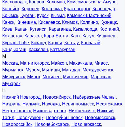
Кисловодск
,
Ковров
,
Коломна
,
Комсомольск-на-Амуре
,
Копейск
,
Королёв
,
Кострома
,
Красногорск
,
Краснодар
,
Крымск
,
Курган
,
Курск
,
Кызыл
,
Каменск-Шахтинский
,
Канск
,
Кинешма
,
Киселевск
,
Климов
,
Колпино
,
Кузнецк
,
Киев
,
Капан
,
Кутаиси
,
Караганда
,
Кызылорда
,
Костанай
,
Кокшетау
,
Каракол
,
Кара-Балта
,
Кант
,
Кагул
,
Кишинёв
,
Курган-Тюбе
,
Коканд
,
Карши
,
Кентау
,
Капчагай
,
Кандыагаш
,
Каскелен
,
Каттакурган
М
Москва
,
Магнитогорск
,
Майкоп
,
Махачкала
,
Миасс
,
Мурманск
,
Муром
,
Мытищи
,
Магадан
,
Междуреченск
,
Мичуринск
,
Минск
,
Могилев
,
Мингячевир
,
Маргилан
,
Мубарек
Н
Нижний Новгород
,
Новосибирск
,
Набережные Челны
,
Назрань
,
Нальчик
,
Находка
,
Невинномысск
,
Нефтекамск
,
Нефтеюганск
,
Нижневартовск
,
Нижнекамск
,
Нижний
Тагил
,
Новокузнецк
,
Новокуйбышевск
,
Новомосковск
,
Новороссийск
,
Новочебоксарск
,
Новочеркасск
,