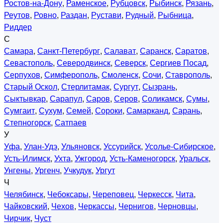
Ростов-на-Дону
,
Раменское
,
Рубцовск
,
Рыбинск
,
Рязань
,
Реутов
,
Ровно
,
Раздан
,
Рустави
,
Рудный
,
Рыбница
,
Риддер
С
Самара
,
Санкт-Петербург
,
Салават
,
Саранск
,
Саратов
,
Севастополь
,
Северодвинск
,
Северск
,
Сергиев Посад
,
Серпухов
,
Симферополь
,
Смоленск
,
Сочи
,
Ставрополь
,
Старый Оскол
,
Стерлитамак
,
Сургут
,
Сызрань
,
Сыктывкар
,
Сарапул
,
Саров
,
Серов
,
Соликамск
,
Сумы
,
Сумгаит
,
Сухум
,
Семей
,
Сороки
,
Самарканд
,
Сарань
,
Степногорск
,
Сатпаев
У
Уфа
,
Улан-Удэ
,
Ульяновск
,
Уссурийск
,
Усолье-Сибирское
,
Усть-Илимск
,
Ухта
,
Ужгород
,
Усть-Каменогорск
,
Уральск
,
Унгены
,
Ургенч
,
Учкудук
,
Ургут
Ч
Челябинск
,
Чебоксары
,
Череповец
,
Черкесск
,
Чита
,
Чайковский
,
Чехов
,
Черкассы
,
Чернигов
,
Черновцы
,
Чирчик
,
Чуст