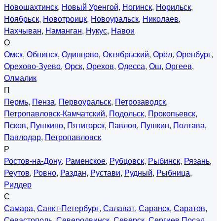
Новошахтинск
,
Новый Уренгой
,
Ногинск
,
Норильск
,
Ноябрьск
,
Новотроицк
,
Новоуральск
,
Николаев
,
Нахчыван
,
Наманган
,
Нукус
,
Навои
О
Омск
,
Обнинск
,
Одинцово
,
Октябрьский
,
Орёл
,
Оренбург
,
Орехово-Зуево
,
Орск
,
Орехов
,
Одесса
,
Ош
,
Оргеев
,
Олмалик
П
Пермь
,
Пенза
,
Первоуральск
,
Петрозаводск
,
Петропавловск-Камчатский
,
Подольск
,
Прокопьевск
,
Псков
,
Пушкино
,
Пятигорск
,
Павлов
,
Пушкин
,
Полтава
,
Павлодар
,
Петропавловск
Р
Ростов-на-Дону
,
Раменское
,
Рубцовск
,
Рыбинск
,
Рязань
,
Реутов
,
Ровно
,
Раздан
,
Рустави
,
Рудный
,
Рыбница
,
Риддер
С
Самара
,
Санкт-Петербург
,
Салават
,
Саранск
,
Саратов
,
Севастополь
,
Северодвинск
,
Северск
,
Сергиев Посад
,