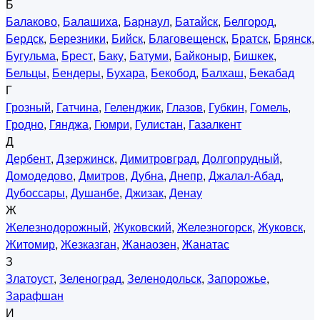
Б
Балаково
,
Балашиха
,
Барнаул
,
Батайск
,
Белгород
,
Бердск
,
Березники
,
Бийск
,
Благовещенск
,
Братск
,
Брянск
,
Бугульма
,
Брест
,
Баку
,
Батуми
,
Байконыр
,
Бишкек
,
Бельцы
,
Бендеры
,
Бухара
,
Бекобод
,
Балхаш
,
Бекабад
Г
Грозный
,
Гатчина
,
Геленджик
,
Глазов
,
Губкин
,
Гомель
,
Гродно
,
Гянджа
,
Гюмри
,
Гулистан
,
Газалкент
Д
Дербент
,
Дзержинск
,
Димитровград
,
Долгопрудный
,
Домодедово
,
Дмитров
,
Дубна
,
Днепр
,
Джалал-Абад
,
Дубоссары
,
Душанбе
,
Джизак
,
Денау
Ж
Железнодорожный
,
Жуковский
,
Железногорск
,
Жуковск
,
Житомир
,
Жезказган
,
Жанаозен
,
Жанатас
З
Златоуст
,
Зеленоград
,
Зеленодольск
,
Запорожье
,
Зарафшан
И