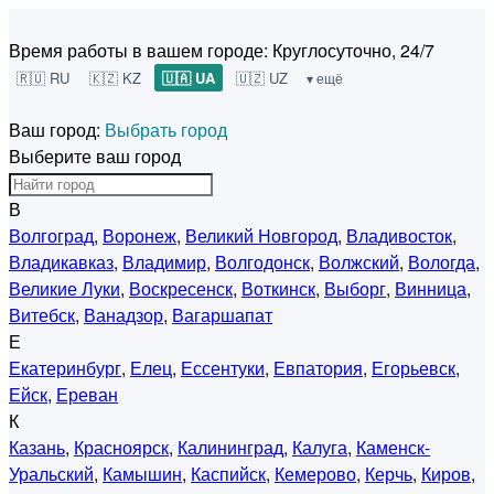
Время работы в вашем городе:
Круглосуточно, 24/7
🇷🇺 RU
🇰🇿 KZ
🇺🇦 UA
🇺🇿 UZ
▾ ещё
Ваш город:
Выбрать город
Выберите ваш город
В
Волгоград
,
Воронеж
,
Великий Новгород
,
Владивосток
,
Владикавказ
,
Владимир
,
Волгодонск
,
Волжский
,
Вологда
,
Великие Луки
,
Воскресенск
,
Воткинск
,
Выборг
,
Винница
,
Витебск
,
Ванадзор
,
Вагаршапат
Е
Екатеринбург
,
Елец
,
Ессентуки
,
Евпатория
,
Егорьевск
,
Ейск
,
Ереван
К
Казань
,
Красноярск
,
Калининград
,
Калуга
,
Каменск-
Уральский
,
Камышин
,
Каспийск
,
Кемерово
,
Керчь
,
Киров
,