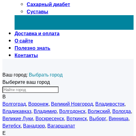
Сахарный диабет
Суставы
Доставка и оплата
О сайте
Полезно знать
Контакты
Ваш город:
Выбрать город
Выберите ваш город
В
Волгоград
,
Воронеж
,
Великий Новгород
,
Владивосток
,
Владикавказ
,
Владимир
,
Волгодонск
,
Волжский
,
Вологда
,
Великие Луки
,
Воскресенск
,
Воткинск
,
Выборг
,
Винница
,
Витебск
,
Ванадзор
,
Вагаршапат
Е