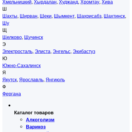
Хмельницкий
,
Хырдалан
,
Худжанд
,
Хромтау
,
Хива
Ш
Шахты
,
Ширван
,
Шеки
,
Шымкент
,
Шахрисабз
,
Шахтинск
,
Шу
Щ
Щелково
,
Щучинск
Э
Электросталь
,
Элиста
,
Энгельс
,
Экибастуз
Ю
Южно-Сахалинск
Я
Якутск
,
Ярославль
,
Янгиюль
Ф
Фергана
Каталог товаров
Алкоголизм
Варикоз