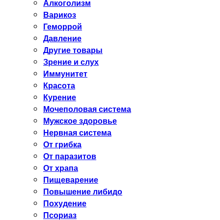
Алкоголизм
Варикоз
Геморрой
Давление
Другие товары
Зрение и слух
Иммунитет
Красота
Курение
Мочеполовая система
Мужское здоровье
Нервная система
От грибка
От паразитов
От храпа
Пищеварение
Повышение либидо
Похудение
Псориаз