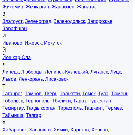
Житомир
,
Жезказган
,
Жанаозен
,
Жанатас
З
Златоуст
,
Зеленоград
,
Зеленодольск
,
Запорожье
,
Зарафшан
И
Иваново
,
Ижевск
,
Иркутск
Й
Йошкар-Ола
Л
Липецк
,
Люберцы
,
Ленинск-Кузнецкий
,
Луганск
,
Луцк
,
Львов
,
Ленкорань
,
Лисаковск
Т
Таганрог
,
Тамбов
,
Тверь
,
Тольятти
,
Томск
,
Тула
,
Тюмень
,
Тобольск
,
Тернополь
,
Тбилиси
,
Тараз
,
Туркестан
,
Темиртау
,
Талдыкорган
,
Тирасполь
,
Ташкент
,
Термез
,
Тайынша
,
Талгар
Х
Хабаровск
,
Хасавюрт
,
Химки
,
Харьков
,
Херсон
,