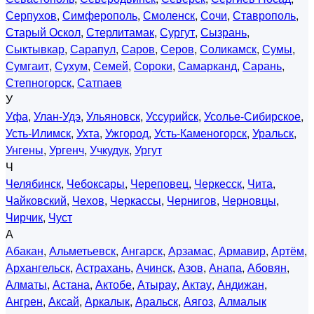
Серпухов
,
Симферополь
,
Смоленск
,
Сочи
,
Ставрополь
,
Старый Оскол
,
Стерлитамак
,
Сургут
,
Сызрань
,
Сыктывкар
,
Сарапул
,
Саров
,
Серов
,
Соликамск
,
Сумы
,
Сумгаит
,
Сухум
,
Семей
,
Сороки
,
Самарканд
,
Сарань
,
Степногорск
,
Сатпаев
У
Уфа
,
Улан-Удэ
,
Ульяновск
,
Уссурийск
,
Усолье-Сибирское
,
Усть-Илимск
,
Ухта
,
Ужгород
,
Усть-Каменогорск
,
Уральск
,
Унгены
,
Ургенч
,
Учкудук
,
Ургут
Ч
Челябинск
,
Чебоксары
,
Череповец
,
Черкесск
,
Чита
,
Чайковский
,
Чехов
,
Черкассы
,
Чернигов
,
Черновцы
,
Чирчик
,
Чуст
А
Абакан
,
Альметьевск
,
Ангарск
,
Арзамас
,
Армавир
,
Артём
,
Архангельск
,
Астрахань
,
Ачинск
,
Азов
,
Анапа
,
Абовян
,
Алматы
,
Астана
,
Актобе
,
Атырау
,
Актау
,
Андижан
,
Ангрен
,
Аксай
,
Аркалык
,
Аральск
,
Аягоз
,
Алмалык