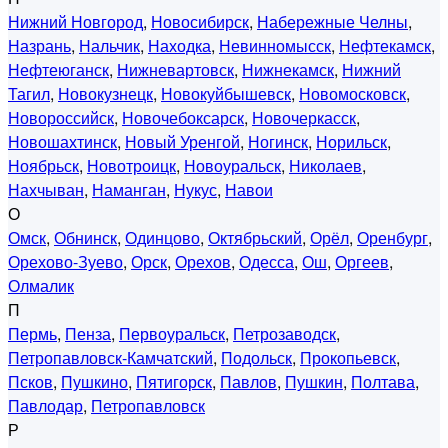
Нижний Новгород
,
Новосибирск
,
Набережные Челны
,
Назрань
,
Нальчик
,
Находка
,
Невинномысск
,
Нефтекамск
,
Нефтеюганск
,
Нижневартовск
,
Нижнекамск
,
Нижний
Тагил
,
Новокузнецк
,
Новокуйбышевск
,
Новомосковск
,
Новороссийск
,
Новочебоксарск
,
Новочеркасск
,
Новошахтинск
,
Новый Уренгой
,
Ногинск
,
Норильск
,
Ноябрьск
,
Новотроицк
,
Новоуральск
,
Николаев
,
Нахчыван
,
Наманган
,
Нукус
,
Навои
О
Омск
,
Обнинск
,
Одинцово
,
Октябрьский
,
Орёл
,
Оренбург
,
Орехово-Зуево
,
Орск
,
Орехов
,
Одесса
,
Ош
,
Оргеев
,
Олмалик
П
Пермь
,
Пенза
,
Первоуральск
,
Петрозаводск
,
Петропавловск-Камчатский
,
Подольск
,
Прокопьевск
,
Псков
,
Пушкино
,
Пятигорск
,
Павлов
,
Пушкин
,
Полтава
,
Павлодар
,
Петропавловск
Р