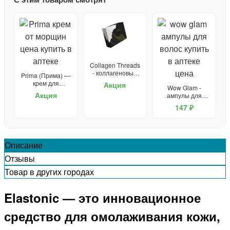
Collagen Threads
- коллагеновые
Prima (Прима) —
нити для
крем для
Акция
Wow Glam -
подтяжки лица
омоложения
Акция
ампулы для
волос
147 ₽
Описание
Отзывы
Товар в других городах
Elastonic — это инновационное
средство для омолаживания кожи,