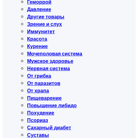
Геморрой
Давление
Другие товары
Зрение и слух
Иммунитет
Красота
Курение
Мочеполовая система
Мужское здоровье
Нервная система
От грибка
От паразитов
От храпа
Пищеварение
Повышение либидо
Похудение
Псориаз
Сахарный диабет
Суставы