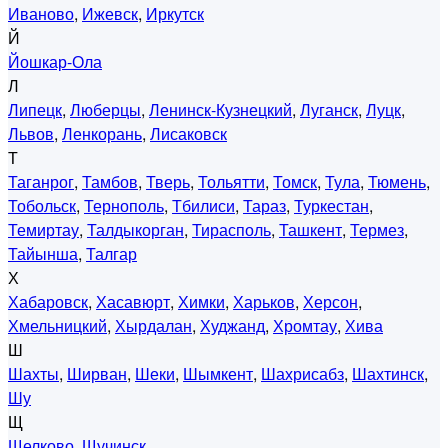
Иваново
,
Ижевск
,
Иркутск
Й
Йошкар-Ола
Л
Липецк
,
Люберцы
,
Ленинск-Кузнецкий
,
Луганск
,
Луцк
,
Львов
,
Ленкорань
,
Лисаковск
Т
Таганрог
,
Тамбов
,
Тверь
,
Тольятти
,
Томск
,
Тула
,
Тюмень
,
Тобольск
,
Тернополь
,
Тбилиси
,
Тараз
,
Туркестан
,
Темиртау
,
Талдыкорган
,
Тирасполь
,
Ташкент
,
Термез
,
Тайынша
,
Талгар
Х
Хабаровск
,
Хасавюрт
,
Химки
,
Харьков
,
Херсон
,
Хмельницкий
,
Хырдалан
,
Худжанд
,
Хромтау
,
Хива
Ш
Шахты
,
Ширван
,
Шеки
,
Шымкент
,
Шахрисабз
,
Шахтинск
,
Шу
Щ
Щелково
,
Щучинск