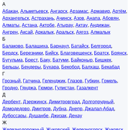
А
Абакан
,
Альметьевск
,
Ангарск
,
Арзамас
,
Армавир
,
Артём
,
Архангельск
,
Астрахань
,
Ачинск
,
Азов
,
Анапа
,
Абовян
,
Алматы
,
Астана
,
Актобе
,
Атырау
,
Актау
,
Андижан
,
Ангрен
,
Аксай
,
Аркалык
,
Аральск
,
Аягоз
,
Алмалык
Б
Балаково
,
Балашиха
,
Барнаул
,
Батайск
,
Белгород
,
Бердск
,
Березники
,
Бийск
,
Благовещенск
,
Братск
,
Брянск
,
Бугульма
,
Брест
,
Баку
,
Батуми
,
Байконыр
,
Бишкек
,
Бельцы
,
Бендеры
,
Бухара
,
Бекобод
,
Балхаш
,
Бекабад
Г
Грозный
,
Гатчина
,
Геленджик
,
Глазов
,
Губкин
,
Гомель
,
Гродно
,
Гянджа
,
Гюмри
,
Гулистан
,
Газалкент
Д
Дербент
,
Дзержинск
,
Димитровград
,
Долгопрудный
,
Домодедово
,
Дмитров
,
Дубна
,
Днепр
,
Джалал-Абад
,
Дубоссары
,
Душанбе
,
Джизак
,
Денау
Ж
Железнодорожный
,
Жуковский
,
Железногорск
,
Жуковск
,