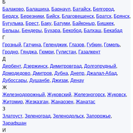
Б
Балаково
,
Балашиха
,
Барнаул
,
Батайск
,
Белгород
,
Бердск
,
Березники
,
Бийск
,
Благовещенск
,
Братск
,
Брянск
,
Бугульма
,
Брест
,
Баку
,
Батуми
,
Байконыр
,
Бишкек
,
Бельцы
,
Бендеры
,
Бухара
,
Бекобод
,
Балхаш
,
Бекабад
Г
Грозный
,
Гатчина
,
Геленджик
,
Глазов
,
Губкин
,
Гомель
,
Гродно
,
Гянджа
,
Гюмри
,
Гулистан
,
Газалкент
Д
Дербент
,
Дзержинск
,
Димитровград
,
Долгопрудный
,
Домодедово
,
Дмитров
,
Дубна
,
Днепр
,
Джалал-Абад
,
Дубоссары
,
Душанбе
,
Джизак
,
Денау
Ж
Железнодорожный
,
Жуковский
,
Железногорск
,
Жуковск
,
Житомир
,
Жезказган
,
Жанаозен
,
Жанатас
З
Златоуст
,
Зеленоград
,
Зеленодольск
,
Запорожье
,
Зарафшан
И