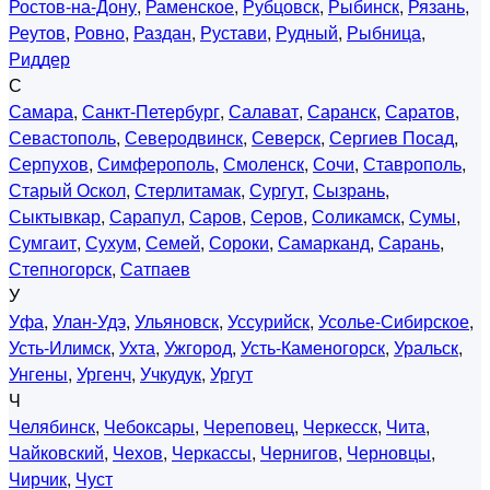
Ростов-на-Дону
,
Раменское
,
Рубцовск
,
Рыбинск
,
Рязань
,
Реутов
,
Ровно
,
Раздан
,
Рустави
,
Рудный
,
Рыбница
,
Риддер
С
Самара
,
Санкт-Петербург
,
Салават
,
Саранск
,
Саратов
,
Севастополь
,
Северодвинск
,
Северск
,
Сергиев Посад
,
Серпухов
,
Симферополь
,
Смоленск
,
Сочи
,
Ставрополь
,
Старый Оскол
,
Стерлитамак
,
Сургут
,
Сызрань
,
Сыктывкар
,
Сарапул
,
Саров
,
Серов
,
Соликамск
,
Сумы
,
Сумгаит
,
Сухум
,
Семей
,
Сороки
,
Самарканд
,
Сарань
,
Степногорск
,
Сатпаев
У
Уфа
,
Улан-Удэ
,
Ульяновск
,
Уссурийск
,
Усолье-Сибирское
,
Усть-Илимск
,
Ухта
,
Ужгород
,
Усть-Каменогорск
,
Уральск
,
Унгены
,
Ургенч
,
Учкудук
,
Ургут
Ч
Челябинск
,
Чебоксары
,
Череповец
,
Черкесск
,
Чита
,
Чайковский
,
Чехов
,
Черкассы
,
Чернигов
,
Черновцы
,
Чирчик
,
Чуст