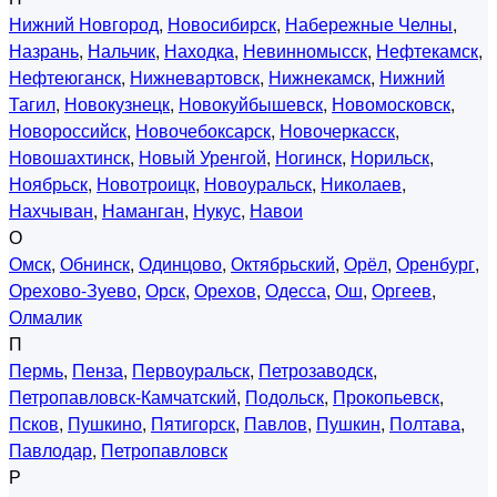
Нижний Новгород
,
Новосибирск
,
Набережные Челны
,
Назрань
,
Нальчик
,
Находка
,
Невинномысск
,
Нефтекамск
,
Нефтеюганск
,
Нижневартовск
,
Нижнекамск
,
Нижний
Тагил
,
Новокузнецк
,
Новокуйбышевск
,
Новомосковск
,
Новороссийск
,
Новочебоксарск
,
Новочеркасск
,
Новошахтинск
,
Новый Уренгой
,
Ногинск
,
Норильск
,
Ноябрьск
,
Новотроицк
,
Новоуральск
,
Николаев
,
Нахчыван
,
Наманган
,
Нукус
,
Навои
О
Омск
,
Обнинск
,
Одинцово
,
Октябрьский
,
Орёл
,
Оренбург
,
Орехово-Зуево
,
Орск
,
Орехов
,
Одесса
,
Ош
,
Оргеев
,
Олмалик
П
Пермь
,
Пенза
,
Первоуральск
,
Петрозаводск
,
Петропавловск-Камчатский
,
Подольск
,
Прокопьевск
,
Псков
,
Пушкино
,
Пятигорск
,
Павлов
,
Пушкин
,
Полтава
,
Павлодар
,
Петропавловск
Р