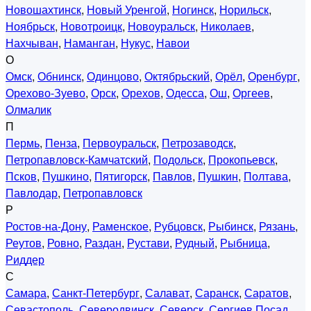
Новошахтинск
,
Новый Уренгой
,
Ногинск
,
Норильск
,
Ноябрьск
,
Новотроицк
,
Новоуральск
,
Николаев
,
Нахчыван
,
Наманган
,
Нукус
,
Навои
О
Омск
,
Обнинск
,
Одинцово
,
Октябрьский
,
Орёл
,
Оренбург
,
Орехово-Зуево
,
Орск
,
Орехов
,
Одесса
,
Ош
,
Оргеев
,
Олмалик
П
Пермь
,
Пенза
,
Первоуральск
,
Петрозаводск
,
Петропавловск-Камчатский
,
Подольск
,
Прокопьевск
,
Псков
,
Пушкино
,
Пятигорск
,
Павлов
,
Пушкин
,
Полтава
,
Павлодар
,
Петропавловск
Р
Ростов-на-Дону
,
Раменское
,
Рубцовск
,
Рыбинск
,
Рязань
,
Реутов
,
Ровно
,
Раздан
,
Рустави
,
Рудный
,
Рыбница
,
Риддер
С
Самара
,
Санкт-Петербург
,
Салават
,
Саранск
,
Саратов
,
Севастополь
,
Северодвинск
,
Северск
,
Сергиев Посад
,