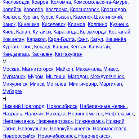
Кисловодск
,
Ковров
,
Коломна
,
Комсомольск-на-Амуре
,
Копейск
,
Королёв
,
Кострома
,
Красногорск
,
Краснодар
,
Крымск
,
Курган
,
Курск
,
Кызыл
,
Каменск-Шахтинский
,
Канск
,
Кинешма
,
Киселевск
,
Климов
,
Колпино
,
Кузнецк
,
Киев
,
Капан
,
Кутаиси
,
Караганда
,
Кызылорда
,
Костанай
,
Кокшетау
,
Каракол
,
Кара-Балта
,
Кант
,
Кагул
,
Кишинёв
,
Курган-Тюбе
,
Коканд
,
Карши
,
Кентау
,
Капчагай
,
Кандыагаш
,
Каскелен
,
Каттакурган
М
Москва
,
Магнитогорск
,
Майкоп
,
Махачкала
,
Миасс
,
Мурманск
,
Муром
,
Мытищи
,
Магадан
,
Междуреченск
,
Мичуринск
,
Минск
,
Могилев
,
Мингячевир
,
Маргилан
,
Мубарек
Н
Нижний Новгород
,
Новосибирск
,
Набережные Челны
,
Назрань
,
Нальчик
,
Находка
,
Невинномысск
,
Нефтекамск
,
Нефтеюганск
,
Нижневартовск
,
Нижнекамск
,
Нижний
Тагил
,
Новокузнецк
,
Новокуйбышевск
,
Новомосковск
,
Новороссийск
,
Новочебоксарск
,
Новочеркасск
,