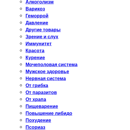
Алкоголизм
Варикоз
Геморрой
Давление
Другие товары
Зрение и слух
Иммунитет
Красота
Курение
Мочеполовая система
Мужское здоровье
Нервная система
От грибка
От паразитов
От храпа
Пищеварение
Повышение либидо
Похудение
Псориаз