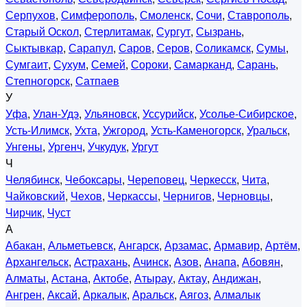
Серпухов
,
Симферополь
,
Смоленск
,
Сочи
,
Ставрополь
,
Старый Оскол
,
Стерлитамак
,
Сургут
,
Сызрань
,
Сыктывкар
,
Сарапул
,
Саров
,
Серов
,
Соликамск
,
Сумы
,
Сумгаит
,
Сухум
,
Семей
,
Сороки
,
Самарканд
,
Сарань
,
Степногорск
,
Сатпаев
У
Уфа
,
Улан-Удэ
,
Ульяновск
,
Уссурийск
,
Усолье-Сибирское
,
Усть-Илимск
,
Ухта
,
Ужгород
,
Усть-Каменогорск
,
Уральск
,
Унгены
,
Ургенч
,
Учкудук
,
Ургут
Ч
Челябинск
,
Чебоксары
,
Череповец
,
Черкесск
,
Чита
,
Чайковский
,
Чехов
,
Черкассы
,
Чернигов
,
Черновцы
,
Чирчик
,
Чуст
А
Абакан
,
Альметьевск
,
Ангарск
,
Арзамас
,
Армавир
,
Артём
,
Архангельск
,
Астрахань
,
Ачинск
,
Азов
,
Анапа
,
Абовян
,
Алматы
,
Астана
,
Актобе
,
Атырау
,
Актау
,
Андижан
,
Ангрен
,
Аксай
,
Аркалык
,
Аральск
,
Аягоз
,
Алмалык