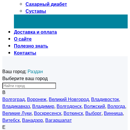
Сахарный диабет
Суставы
Доставка и оплата
О сайте
Полезно знать
Контакты
Ваш город:
Раздан
Выберите ваш город
В
Волгоград
,
Воронеж
,
Великий Новгород
,
Владивосток
,
Владикавказ
,
Владимир
,
Волгодонск
,
Волжский
,
Вологда
,
Великие Луки
,
Воскресенск
,
Воткинск
,
Выборг
,
Винница
,
Витебск
,
Ванадзор
,
Вагаршапат
Е