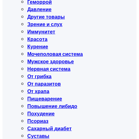
Геморрой
Давление
Другие товары
Зрение и слух
Иммунитет
Красота
Курение
Мочеполовая система
Мужское здоровье
Нервная система
От грибка
От паразитов
От храпа
Пищеварение
Повышение либидо
Похудение
Псориаз
Сахарный диабет
Суставы