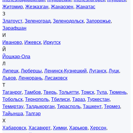
Житомир
,
Жезказган
,
Жанаозен
,
Жанатас
З
Златоуст
,
Зеленоград
,
Зеленодольск
,
Запорожье
,
Зарафшан
И
Иваново
,
Ижевск
,
Иркутск
Й
Йошкар-Ола
Л
Липецк
,
Люберцы
,
Ленинск-Кузнецкий
,
Луганск
,
Луцк
,
Львов
,
Ленкорань
,
Лисаковск
Т
Таганрог
,
Тамбов
,
Тверь
,
Тольятти
,
Томск
,
Тула
,
Тюмень
,
Тобольск
,
Тернополь
,
Тбилиси
,
Тараз
,
Туркестан
,
Темиртау
,
Талдыкорган
,
Тирасполь
,
Ташкент
,
Термез
,
Тайынша
,
Талгар
Х
Хабаровск
,
Хасавюрт
,
Химки
,
Харьков
,
Херсон
,