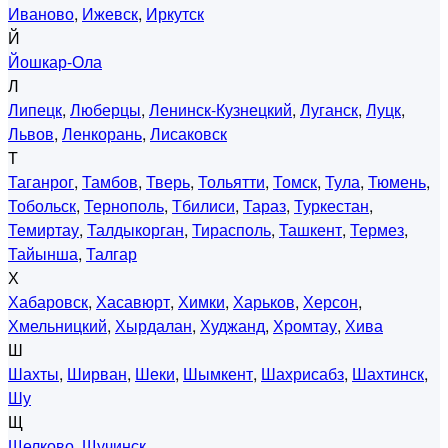
Иваново
,
Ижевск
,
Иркутск
Й
Йошкар-Ола
Л
Липецк
,
Люберцы
,
Ленинск-Кузнецкий
,
Луганск
,
Луцк
,
Львов
,
Ленкорань
,
Лисаковск
Т
Таганрог
,
Тамбов
,
Тверь
,
Тольятти
,
Томск
,
Тула
,
Тюмень
,
Тобольск
,
Тернополь
,
Тбилиси
,
Тараз
,
Туркестан
,
Темиртау
,
Талдыкорган
,
Тирасполь
,
Ташкент
,
Термез
,
Тайынша
,
Талгар
Х
Хабаровск
,
Хасавюрт
,
Химки
,
Харьков
,
Херсон
,
Хмельницкий
,
Хырдалан
,
Худжанд
,
Хромтау
,
Хива
Ш
Шахты
,
Ширван
,
Шеки
,
Шымкент
,
Шахрисабз
,
Шахтинск
,
Шу
Щ
Щелково
,
Щучинск