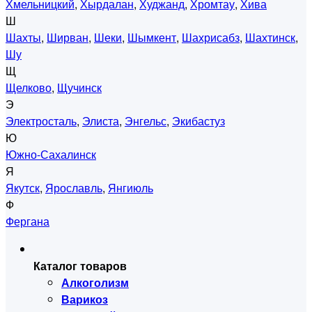
Хмельницкий
,
Хырдалан
,
Худжанд
,
Хромтау
,
Хива
Ш
Шахты
,
Ширван
,
Шеки
,
Шымкент
,
Шахрисабз
,
Шахтинск
,
Шу
Щ
Щелково
,
Щучинск
Э
Электросталь
,
Элиста
,
Энгельс
,
Экибастуз
Ю
Южно-Сахалинск
Я
Якутск
,
Ярославль
,
Янгиюль
Ф
Фергана
Каталог товаров
Алкоголизм
Варикоз