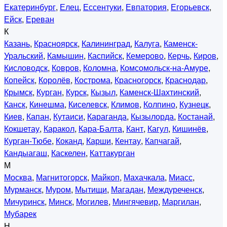
Екатеринбург
,
Елец
,
Ессентуки
,
Евпатория
,
Егорьевск
,
Ейск
,
Ереван
К
Казань
,
Красноярск
,
Калининград
,
Калуга
,
Каменск-
Уральский
,
Камышин
,
Каспийск
,
Кемерово
,
Керчь
,
Киров
,
Кисловодск
,
Ковров
,
Коломна
,
Комсомольск-на-Амуре
,
Копейск
,
Королёв
,
Кострома
,
Красногорск
,
Краснодар
,
Крымск
,
Курган
,
Курск
,
Кызыл
,
Каменск-Шахтинский
,
Канск
,
Кинешма
,
Киселевск
,
Климов
,
Колпино
,
Кузнецк
,
Киев
,
Капан
,
Кутаиси
,
Караганда
,
Кызылорда
,
Костанай
,
Кокшетау
,
Каракол
,
Кара-Балта
,
Кант
,
Кагул
,
Кишинёв
,
Курган-Тюбе
,
Коканд
,
Карши
,
Кентау
,
Капчагай
,
Кандыагаш
,
Каскелен
,
Каттакурган
М
Москва
,
Магнитогорск
,
Майкоп
,
Махачкала
,
Миасс
,
Мурманск
,
Муром
,
Мытищи
,
Магадан
,
Междуреченск
,
Мичуринск
,
Минск
,
Могилев
,
Мингячевир
,
Маргилан
,
Мубарек
Н