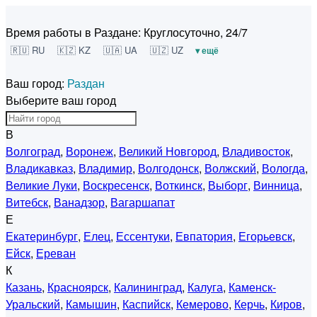
Время работы в Раздане:
Круглосуточно, 24/7
🇷🇺 RU
🇰🇿 KZ
🇺🇦 UA
🇺🇿 UZ
▾ ещё
Ваш город:
Раздан
Выберите ваш город
В
Волгоград
,
Воронеж
,
Великий Новгород
,
Владивосток
,
Владикавказ
,
Владимир
,
Волгодонск
,
Волжский
,
Вологда
,
Великие Луки
,
Воскресенск
,
Воткинск
,
Выборг
,
Винница
,
Витебск
,
Ванадзор
,
Вагаршапат
Е
Екатеринбург
,
Елец
,
Ессентуки
,
Евпатория
,
Егорьевск
,
Ейск
,
Ереван
К
Казань
,
Красноярск
,
Калининград
,
Калуга
,
Каменск-
Уральский
,
Камышин
,
Каспийск
,
Кемерово
,
Керчь
,
Киров
,