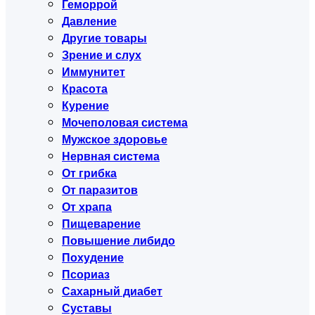
Геморрой
Давление
Другие товары
Зрение и слух
Иммунитет
Красота
Курение
Мочеполовая система
Мужское здоровье
Нервная система
От грибка
От паразитов
От храпа
Пищеварение
Повышение либидо
Похудение
Псориаз
Сахарный диабет
Суставы