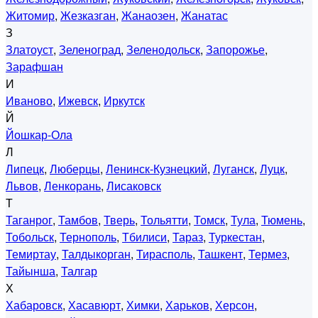
Житомир
,
Жезказган
,
Жанаозен
,
Жанатас
З
Златоуст
,
Зеленоград
,
Зеленодольск
,
Запорожье
,
Зарафшан
И
Иваново
,
Ижевск
,
Иркутск
Й
Йошкар-Ола
Л
Липецк
,
Люберцы
,
Ленинск-Кузнецкий
,
Луганск
,
Луцк
,
Львов
,
Ленкорань
,
Лисаковск
Т
Таганрог
,
Тамбов
,
Тверь
,
Тольятти
,
Томск
,
Тула
,
Тюмень
,
Тобольск
,
Тернополь
,
Тбилиси
,
Тараз
,
Туркестан
,
Темиртау
,
Талдыкорган
,
Тирасполь
,
Ташкент
,
Термез
,
Тайынша
,
Талгар
Х
Хабаровск
,
Хасавюрт
,
Химки
,
Харьков
,
Херсон
,