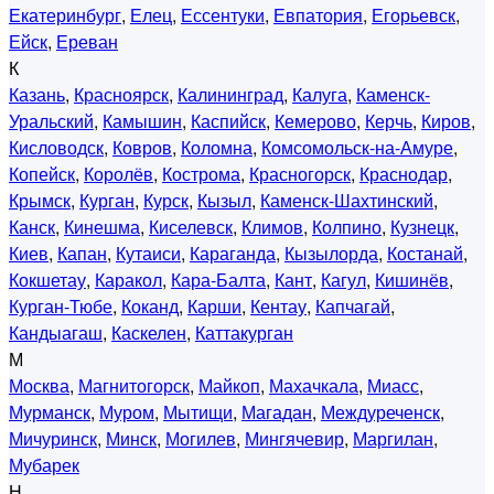
Екатеринбург
,
Елец
,
Ессентуки
,
Евпатория
,
Егорьевск
,
Ейск
,
Ереван
К
Казань
,
Красноярск
,
Калининград
,
Калуга
,
Каменск-
Уральский
,
Камышин
,
Каспийск
,
Кемерово
,
Керчь
,
Киров
,
Кисловодск
,
Ковров
,
Коломна
,
Комсомольск-на-Амуре
,
Копейск
,
Королёв
,
Кострома
,
Красногорск
,
Краснодар
,
Крымск
,
Курган
,
Курск
,
Кызыл
,
Каменск-Шахтинский
,
Канск
,
Кинешма
,
Киселевск
,
Климов
,
Колпино
,
Кузнецк
,
Киев
,
Капан
,
Кутаиси
,
Караганда
,
Кызылорда
,
Костанай
,
Кокшетау
,
Каракол
,
Кара-Балта
,
Кант
,
Кагул
,
Кишинёв
,
Курган-Тюбе
,
Коканд
,
Карши
,
Кентау
,
Капчагай
,
Кандыагаш
,
Каскелен
,
Каттакурган
М
Москва
,
Магнитогорск
,
Майкоп
,
Махачкала
,
Миасс
,
Мурманск
,
Муром
,
Мытищи
,
Магадан
,
Междуреченск
,
Мичуринск
,
Минск
,
Могилев
,
Мингячевир
,
Маргилан
,
Мубарек
Н