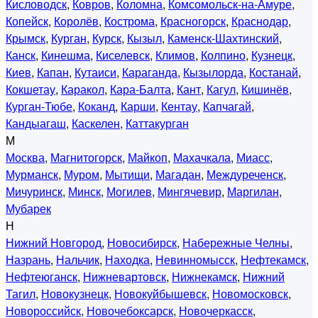
Кисловодск
,
Ковров
,
Коломна
,
Комсомольск-на-Амуре
,
Копейск
,
Королёв
,
Кострома
,
Красногорск
,
Краснодар
,
Крымск
,
Курган
,
Курск
,
Кызыл
,
Каменск-Шахтинский
,
Канск
,
Кинешма
,
Киселевск
,
Климов
,
Колпино
,
Кузнецк
,
Киев
,
Капан
,
Кутаиси
,
Караганда
,
Кызылорда
,
Костанай
,
Кокшетау
,
Каракол
,
Кара-Балта
,
Кант
,
Кагул
,
Кишинёв
,
Курган-Тюбе
,
Коканд
,
Карши
,
Кентау
,
Капчагай
,
Кандыагаш
,
Каскелен
,
Каттакурган
М
Москва
,
Магнитогорск
,
Майкоп
,
Махачкала
,
Миасс
,
Мурманск
,
Муром
,
Мытищи
,
Магадан
,
Междуреченск
,
Мичуринск
,
Минск
,
Могилев
,
Мингячевир
,
Маргилан
,
Мубарек
Н
Нижний Новгород
,
Новосибирск
,
Набережные Челны
,
Назрань
,
Нальчик
,
Находка
,
Невинномысск
,
Нефтекамск
,
Нефтеюганск
,
Нижневартовск
,
Нижнекамск
,
Нижний
Тагил
,
Новокузнецк
,
Новокуйбышевск
,
Новомосковск
,
Новороссийск
,
Новочебоксарск
,
Новочеркасск
,