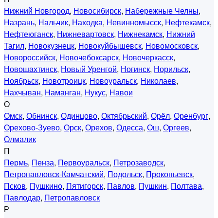
Нижний Новгород
,
Новосибирск
,
Набережные Челны
,
Назрань
,
Нальчик
,
Находка
,
Невинномысск
,
Нефтекамск
,
Нефтеюганск
,
Нижневартовск
,
Нижнекамск
,
Нижний
Тагил
,
Новокузнецк
,
Новокуйбышевск
,
Новомосковск
,
Новороссийск
,
Новочебоксарск
,
Новочеркасск
,
Новошахтинск
,
Новый Уренгой
,
Ногинск
,
Норильск
,
Ноябрьск
,
Новотроицк
,
Новоуральск
,
Николаев
,
Нахчыван
,
Наманган
,
Нукус
,
Навои
О
Омск
,
Обнинск
,
Одинцово
,
Октябрьский
,
Орёл
,
Оренбург
,
Орехово-Зуево
,
Орск
,
Орехов
,
Одесса
,
Ош
,
Оргеев
,
Олмалик
П
Пермь
,
Пенза
,
Первоуральск
,
Петрозаводск
,
Петропавловск-Камчатский
,
Подольск
,
Прокопьевск
,
Псков
,
Пушкино
,
Пятигорск
,
Павлов
,
Пушкин
,
Полтава
,
Павлодар
,
Петропавловск
Р