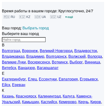
Время работы в вашем городе:
Круглосуточно, 24/7
🇷🇺 RU
🇰🇿 KZ
🇺🇦 UA
🇺🇿 UZ
▾ ещё
Ваш город:
Выбрать город
Выберите ваш город
В
Волгоград
,
Воронеж
,
Великий Новгород
,
Владивосток
,
Владикавказ
,
Владимир
,
Волгодонск
,
Волжский
,
Вологда
,
Великие Луки
,
Воскресенск
,
Воткинск
,
Выборг
,
Винница
,
Витебск
,
Ванадзор
,
Вагаршапат
Е
Екатеринбург
,
Елец
,
Ессентуки
,
Евпатория
,
Егорьевск
,
Ейск
,
Ереван
К
Казань
,
Красноярск
,
Калининград
,
Калуга
,
Каменск-
Уральский
,
Камышин
,
Каспийск
,
Кемерово
,
Керчь
,
Киров
,