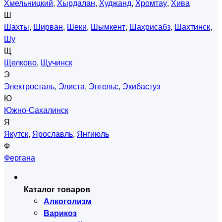
Хмельницкий
,
Хырдалан
,
Худжанд
,
Хромтау
,
Хива
Ш
Шахты
,
Ширван
,
Шеки
,
Шымкент
,
Шахрисабз
,
Шахтинск
,
Шу
Щ
Щелково
,
Щучинск
Э
Электросталь
,
Элиста
,
Энгельс
,
Экибастуз
Ю
Южно-Сахалинск
Я
Якутск
,
Ярославль
,
Янгиюль
Ф
Фергана
Каталог товаров
Алкоголизм
Варикоз