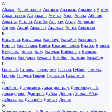
А
Абакан
,
Альметьевск
,
Ангарск
,
Арзамас
,
Армавир
,
Артём
,
Архангельск
,
Астрахань
,
Ачинск
,
Азов
,
Анапа
,
Абовян
,
Алматы
,
Астана
,
Актобе
,
Атырау
,
Актау
,
Андижан
,
Ангрен
,
Аксай
,
Аркалык
,
Аральск
,
Аягоз
,
Алмалык
Б
Балаково
,
Балашиха
,
Барнаул
,
Батайск
,
Белгород
,
Бердск
,
Березники
,
Бийск
,
Благовещенск
,
Братск
,
Брянск
,
Бугульма
,
Брест
,
Баку
,
Батуми
,
Байконыр
,
Бишкек
,
Бельцы
,
Бендеры
,
Бухара
,
Бекобод
,
Балхаш
,
Бекабад
Г
Грозный
,
Гатчина
,
Геленджик
,
Глазов
,
Губкин
,
Гомель
,
Гродно
,
Гянджа
,
Гюмри
,
Гулистан
,
Газалкент
Д
Дербент
,
Дзержинск
,
Димитровград
,
Долгопрудный
,
Домодедово
,
Дмитров
,
Дубна
,
Днепр
,
Джалал-Абад
,
Дубоссары
,
Душанбе
,
Джизак
,
Денау
Ж
Железнодорожный
,
Жуковский
,
Железногорск
,
Жуковск
,