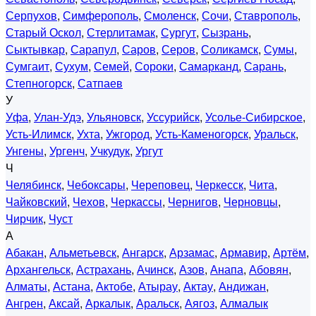
Серпухов
,
Симферополь
,
Смоленск
,
Сочи
,
Ставрополь
,
Старый Оскол
,
Стерлитамак
,
Сургут
,
Сызрань
,
Сыктывкар
,
Сарапул
,
Саров
,
Серов
,
Соликамск
,
Сумы
,
Сумгаит
,
Сухум
,
Семей
,
Сороки
,
Самарканд
,
Сарань
,
Степногорск
,
Сатпаев
У
Уфа
,
Улан-Удэ
,
Ульяновск
,
Уссурийск
,
Усолье-Сибирское
,
Усть-Илимск
,
Ухта
,
Ужгород
,
Усть-Каменогорск
,
Уральск
,
Унгены
,
Ургенч
,
Учкудук
,
Ургут
Ч
Челябинск
,
Чебоксары
,
Череповец
,
Черкесск
,
Чита
,
Чайковский
,
Чехов
,
Черкассы
,
Чернигов
,
Черновцы
,
Чирчик
,
Чуст
А
Абакан
,
Альметьевск
,
Ангарск
,
Арзамас
,
Армавир
,
Артём
,
Архангельск
,
Астрахань
,
Ачинск
,
Азов
,
Анапа
,
Абовян
,
Алматы
,
Астана
,
Актобе
,
Атырау
,
Актау
,
Андижан
,
Ангрен
,
Аксай
,
Аркалык
,
Аральск
,
Аягоз
,
Алмалык