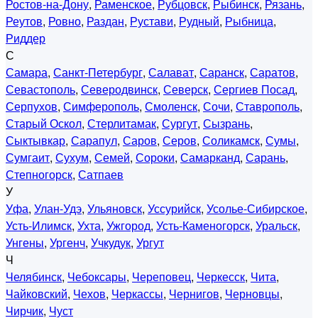
Ростов-на-Дону
,
Раменское
,
Рубцовск
,
Рыбинск
,
Рязань
,
Реутов
,
Ровно
,
Раздан
,
Рустави
,
Рудный
,
Рыбница
,
Риддер
С
Самара
,
Санкт-Петербург
,
Салават
,
Саранск
,
Саратов
,
Севастополь
,
Северодвинск
,
Северск
,
Сергиев Посад
,
Серпухов
,
Симферополь
,
Смоленск
,
Сочи
,
Ставрополь
,
Старый Оскол
,
Стерлитамак
,
Сургут
,
Сызрань
,
Сыктывкар
,
Сарапул
,
Саров
,
Серов
,
Соликамск
,
Сумы
,
Сумгаит
,
Сухум
,
Семей
,
Сороки
,
Самарканд
,
Сарань
,
Степногорск
,
Сатпаев
У
Уфа
,
Улан-Удэ
,
Ульяновск
,
Уссурийск
,
Усолье-Сибирское
,
Усть-Илимск
,
Ухта
,
Ужгород
,
Усть-Каменогорск
,
Уральск
,
Унгены
,
Ургенч
,
Учкудук
,
Ургут
Ч
Челябинск
,
Чебоксары
,
Череповец
,
Черкесск
,
Чита
,
Чайковский
,
Чехов
,
Черкассы
,
Чернигов
,
Черновцы
,
Чирчик
,
Чуст