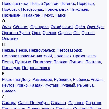
Новошахтинск
,
Новый Уренгой
,
Ногинск
,
Норильск
,
Ноябрьск
,
Новотроицк
,
Новоуральск
,
Николаев
,
Нахчыван
,
Наманган
,
Нукус
,
Навои
О
Омск
,
Обнинск
,
Одинцово
,
Октябрьский
,
Орёл
,
Оренбург
,
Орехово-Зуево
,
Орск
,
Орехов
,
Одесса
,
Ош
,
Оргеев
,
Олмалик
П
Пермь
,
Пенза
,
Первоуральск
,
Петрозаводск
,
Петропавловск-Камчатский
,
Подольск
,
Прокопьевск
,
Псков
,
Пушкино
,
Пятигорск
,
Павлов
,
Пушкин
,
Полтава
,
Павлодар
,
Петропавловск
Р
Ростов-на-Дону
,
Раменское
,
Рубцовск
,
Рыбинск
,
Рязань
,
Реутов
,
Ровно
,
Раздан
,
Рустави
,
Рудный
,
Рыбница
,
Риддер
С
Самара
,
Санкт-Петербург
,
Салават
,
Саранск
,
Саратов
,
Севастополь
,
Северодвинск
,
Северск
,
Сергиев Посад
,