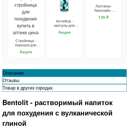
Лептиген
Липолайн -
капсулы для
139 ₽
похудения
АнтиЖор -
капсулы для
похудения
Акция
Стройница -
порошок для
похудения
Акция
Описание
Отзывы
Товар в других городах
Bentolit - растворимый напиток
для похудения с вулканической
глиной