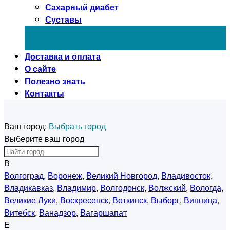
Сахарный диабет
Суставы
Доставка и оплата
О сайте
Полезно знать
Контакты
Ваш город:
Выбрать город
Выберите ваш город
В
Волгоград
,
Воронеж
,
Великий Новгород
,
Владивосток
,
Владикавказ
,
Владимир
,
Волгодонск
,
Волжский
,
Вологда
,
Великие Луки
,
Воскресенск
,
Воткинск
,
Выборг
,
Винница
,
Витебск
,
Ванадзор
,
Вагаршапат
Е