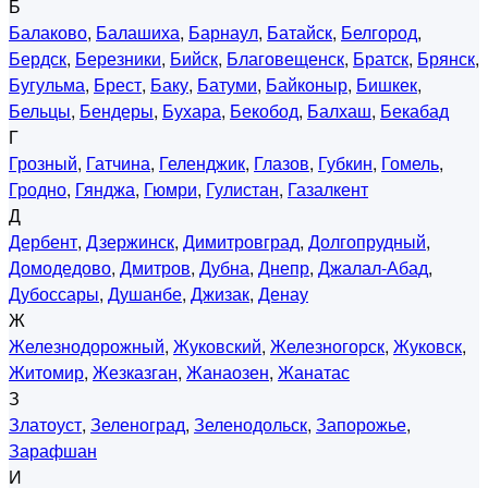
Б
Балаково
,
Балашиха
,
Барнаул
,
Батайск
,
Белгород
,
Бердск
,
Березники
,
Бийск
,
Благовещенск
,
Братск
,
Брянск
,
Бугульма
,
Брест
,
Баку
,
Батуми
,
Байконыр
,
Бишкек
,
Бельцы
,
Бендеры
,
Бухара
,
Бекобод
,
Балхаш
,
Бекабад
Г
Грозный
,
Гатчина
,
Геленджик
,
Глазов
,
Губкин
,
Гомель
,
Гродно
,
Гянджа
,
Гюмри
,
Гулистан
,
Газалкент
Д
Дербент
,
Дзержинск
,
Димитровград
,
Долгопрудный
,
Домодедово
,
Дмитров
,
Дубна
,
Днепр
,
Джалал-Абад
,
Дубоссары
,
Душанбе
,
Джизак
,
Денау
Ж
Железнодорожный
,
Жуковский
,
Железногорск
,
Жуковск
,
Житомир
,
Жезказган
,
Жанаозен
,
Жанатас
З
Златоуст
,
Зеленоград
,
Зеленодольск
,
Запорожье
,
Зарафшан
И