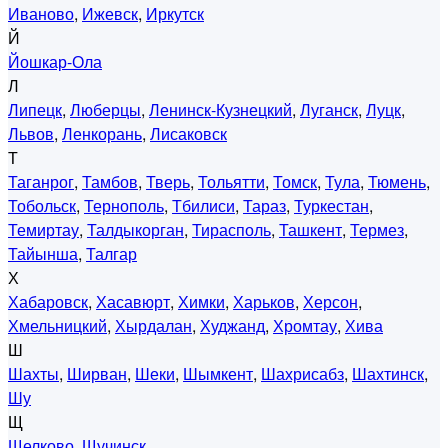
Иваново
,
Ижевск
,
Иркутск
Й
Йошкар-Ола
Л
Липецк
,
Люберцы
,
Ленинск-Кузнецкий
,
Луганск
,
Луцк
,
Львов
,
Ленкорань
,
Лисаковск
Т
Таганрог
,
Тамбов
,
Тверь
,
Тольятти
,
Томск
,
Тула
,
Тюмень
,
Тобольск
,
Тернополь
,
Тбилиси
,
Тараз
,
Туркестан
,
Темиртау
,
Талдыкорган
,
Тирасполь
,
Ташкент
,
Термез
,
Тайынша
,
Талгар
Х
Хабаровск
,
Хасавюрт
,
Химки
,
Харьков
,
Херсон
,
Хмельницкий
,
Хырдалан
,
Худжанд
,
Хромтау
,
Хива
Ш
Шахты
,
Ширван
,
Шеки
,
Шымкент
,
Шахрисабз
,
Шахтинск
,
Шу
Щ
Щелково
,
Щучинск