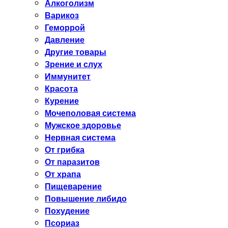
Алкоголизм
Варикоз
Геморрой
Давление
Другие товары
Зрение и слух
Иммунитет
Красота
Курение
Мочеполовая система
Мужское здоровье
Нервная система
От грибка
От паразитов
От храпа
Пищеварение
Повышение либидо
Похудение
Псориаз