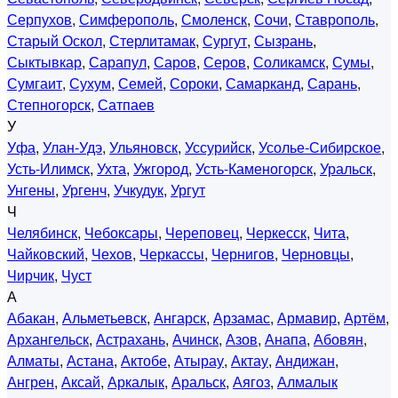
Серпухов
,
Симферополь
,
Смоленск
,
Сочи
,
Ставрополь
,
Старый Оскол
,
Стерлитамак
,
Сургут
,
Сызрань
,
Сыктывкар
,
Сарапул
,
Саров
,
Серов
,
Соликамск
,
Сумы
,
Сумгаит
,
Сухум
,
Семей
,
Сороки
,
Самарканд
,
Сарань
,
Степногорск
,
Сатпаев
У
Уфа
,
Улан-Удэ
,
Ульяновск
,
Уссурийск
,
Усолье-Сибирское
,
Усть-Илимск
,
Ухта
,
Ужгород
,
Усть-Каменогорск
,
Уральск
,
Унгены
,
Ургенч
,
Учкудук
,
Ургут
Ч
Челябинск
,
Чебоксары
,
Череповец
,
Черкесск
,
Чита
,
Чайковский
,
Чехов
,
Черкассы
,
Чернигов
,
Черновцы
,
Чирчик
,
Чуст
А
Абакан
,
Альметьевск
,
Ангарск
,
Арзамас
,
Армавир
,
Артём
,
Архангельск
,
Астрахань
,
Ачинск
,
Азов
,
Анапа
,
Абовян
,
Алматы
,
Астана
,
Актобе
,
Атырау
,
Актау
,
Андижан
,
Ангрен
,
Аксай
,
Аркалык
,
Аральск
,
Аягоз
,
Алмалык