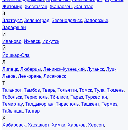
Житомир
,
Жезказган
,
Жанаозен
,
Жанатас
З
Златоуст
,
Зеленоград
,
Зеленодольск
,
Запорожье
,
Зарафшан
И
Иваново
,
Ижевск
,
Иркутск
Й
Йошкар-Ола
Л
Липецк
,
Люберцы
,
Ленинск-Кузнецкий
,
Луганск
,
Луцк
,
Львов
,
Ленкорань
,
Лисаковск
Т
Таганрог
,
Тамбов
,
Тверь
,
Тольятти
,
Томск
,
Тула
,
Тюмень
,
Тобольск
,
Тернополь
,
Тбилиси
,
Тараз
,
Туркестан
,
Темиртау
,
Талдыкорган
,
Тирасполь
,
Ташкент
,
Термез
,
Тайынша
,
Талгар
Х
Хабаровск
,
Хасавюрт
,
Химки
,
Харьков
,
Херсон
,