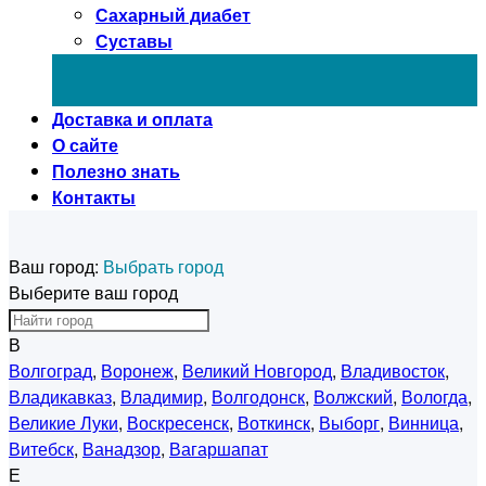
Сахарный диабет
Суставы
Доставка и оплата
О сайте
Полезно знать
Контакты
Ваш город:
Выбрать город
Выберите ваш город
В
Волгоград
,
Воронеж
,
Великий Новгород
,
Владивосток
,
Владикавказ
,
Владимир
,
Волгодонск
,
Волжский
,
Вологда
,
Великие Луки
,
Воскресенск
,
Воткинск
,
Выборг
,
Винница
,
Витебск
,
Ванадзор
,
Вагаршапат
Е