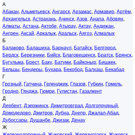
А
Абакан
,
Альметьевск
,
Ангарск
,
Арзамас
,
Армавир
,
Артём
,
Архангельск
,
Астрахань
,
Ачинск
,
Азов
,
Анапа
,
Абовян
,
Алматы
,
Астана
,
Актобе
,
Атырау
,
Актау
,
Андижан
,
Ангрен
,
Аксай
,
Аркалык
,
Аральск
,
Аягоз
,
Алмалык
Б
Балаково
,
Балашиха
,
Барнаул
,
Батайск
,
Белгород
,
Бердск
,
Березники
,
Бийск
,
Благовещенск
,
Братск
,
Брянск
,
Бугульма
,
Брест
,
Баку
,
Батуми
,
Байконыр
,
Бишкек
,
Бельцы
,
Бендеры
,
Бухара
,
Бекобод
,
Балхаш
,
Бекабад
Г
Грозный
,
Гатчина
,
Геленджик
,
Глазов
,
Губкин
,
Гомель
,
Гродно
,
Гянджа
,
Гюмри
,
Гулистан
,
Газалкент
Д
Дербент
,
Дзержинск
,
Димитровград
,
Долгопрудный
,
Домодедово
,
Дмитров
,
Дубна
,
Днепр
,
Джалал-Абад
,
Дубоссары
,
Душанбе
,
Джизак
,
Денау
Ж
Железнодорожный
,
Жуковский
,
Железногорск
,
Жуковск
,