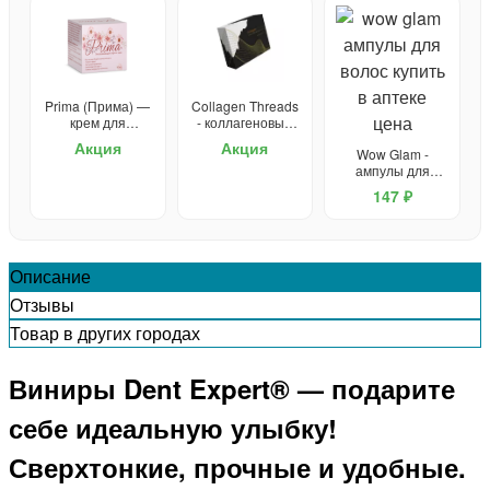
Prima (Прима) —
Collagen Threads
крем для
- коллагеновые
омоложения
нити для
Акция
Акция
Wow Glam -
подтяжки лица
ампулы для
волос
147 ₽
Описание
Отзывы
Товар в других городах
Виниры Dent Expert® — подарите
себе идеальную улыбку!
Сверхтонкие, прочные и удобные.