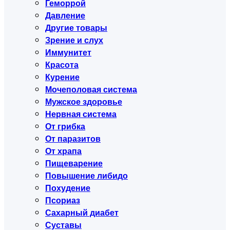
Геморрой
Давление
Другие товары
Зрение и слух
Иммунитет
Красота
Курение
Мочеполовая система
Мужское здоровье
Нервная система
От грибка
От паразитов
От храпа
Пищеварение
Повышение либидо
Похудение
Псориаз
Сахарный диабет
Суставы