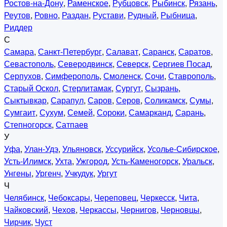
Ростов-на-Дону
,
Раменское
,
Рубцовск
,
Рыбинск
,
Рязань
,
Реутов
,
Ровно
,
Раздан
,
Рустави
,
Рудный
,
Рыбница
,
Риддер
С
Самара
,
Санкт-Петербург
,
Салават
,
Саранск
,
Саратов
,
Севастополь
,
Северодвинск
,
Северск
,
Сергиев Посад
,
Серпухов
,
Симферополь
,
Смоленск
,
Сочи
,
Ставрополь
,
Старый Оскол
,
Стерлитамак
,
Сургут
,
Сызрань
,
Сыктывкар
,
Сарапул
,
Саров
,
Серов
,
Соликамск
,
Сумы
,
Сумгаит
,
Сухум
,
Семей
,
Сороки
,
Самарканд
,
Сарань
,
Степногорск
,
Сатпаев
У
Уфа
,
Улан-Удэ
,
Ульяновск
,
Уссурийск
,
Усолье-Сибирское
,
Усть-Илимск
,
Ухта
,
Ужгород
,
Усть-Каменогорск
,
Уральск
,
Унгены
,
Ургенч
,
Учкудук
,
Ургут
Ч
Челябинск
,
Чебоксары
,
Череповец
,
Черкесск
,
Чита
,
Чайковский
,
Чехов
,
Черкассы
,
Чернигов
,
Черновцы
,
Чирчик
,
Чуст