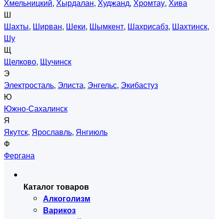
Хмельницкий
,
Хырдалан
,
Худжанд
,
Хромтау
,
Хива
Ш
Шахты
,
Ширван
,
Шеки
,
Шымкент
,
Шахрисабз
,
Шахтинск
,
Шу
Щ
Щелково
,
Щучинск
Э
Электросталь
,
Элиста
,
Энгельс
,
Экибастуз
Ю
Южно-Сахалинск
Я
Якутск
,
Ярославль
,
Янгиюль
Ф
Фергана
Каталог товаров
Алкоголизм
Варикоз