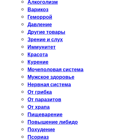
Алкоголизм
Варикоз
Геморрой
Давление
Другие товары
Зрение и слух
Иммунитет
Красота
Курение
Мочеполовая система
Мужское здоровье
Нервная система
От грибка
От паразитов
От храпа
Пищеварение
Повышение либидо
Похудение
Псориаз