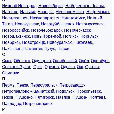
Нижний Новгород
,
Новосибирск
,
Набережные Челны
,
Назрань
,
Нальчик
,
Находка
,
Невинномысск
,
Нефтекамск
,
Нефтеюганск
,
Нижневартовск
,
Нижнекамск
,
Нижний
Тагил
,
Новокузнецк
,
Новокуйбышевск
,
Новомосковск
,
Новороссийск
,
Новочебоксарск
,
Новочеркасск
,
Новошахтинск
,
Новый Уренгой
,
Ногинск
,
Норильск
,
Ноябрьск
,
Новотроицк
,
Новоуральск
,
Николаев
,
Нахчыван
,
Наманган
,
Нукус
,
Навои
О
Омск
,
Обнинск
,
Одинцово
,
Октябрьский
,
Орёл
,
Оренбург
,
Орехово-Зуево
,
Орск
,
Орехов
,
Одесса
,
Ош
,
Оргеев
,
Олмалик
П
Пермь
,
Пенза
,
Первоуральск
,
Петрозаводск
,
Петропавловск-Камчатский
,
Подольск
,
Прокопьевск
,
Псков
,
Пушкино
,
Пятигорск
,
Павлов
,
Пушкин
,
Полтава
,
Павлодар
,
Петропавловск
Р