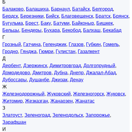
Б
Балаково
,
Балашиха
,
Барнаул
,
Батайск
,
Белгород
,
Бердск
,
Березники
,
Бийск
,
Благовещенск
,
Братск
,
Брянск
,
Бугульма
,
Брест
,
Баку
,
Батуми
,
Байконыр
,
Бишкек
,
Бельцы
,
Бендеры
,
Бухара
,
Бекобод
,
Балхаш
,
Бекабад
Г
Грозный
,
Гатчина
,
Геленджик
,
Глазов
,
Губкин
,
Гомель
,
Гродно
,
Гянджа
,
Гюмри
,
Гулистан
,
Газалкент
Д
Дербент
,
Дзержинск
,
Димитровград
,
Долгопрудный
,
Домодедово
,
Дмитров
,
Дубна
,
Днепр
,
Джалал-Абад
,
Дубоссары
,
Душанбе
,
Джизак
,
Денау
Ж
Железнодорожный
,
Жуковский
,
Железногорск
,
Жуковск
,
Житомир
,
Жезказган
,
Жанаозен
,
Жанатас
З
Златоуст
,
Зеленоград
,
Зеленодольск
,
Запорожье
,
Зарафшан
И