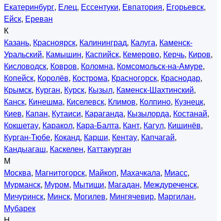
Екатеринбург
,
Елец
,
Ессентуки
,
Евпатория
,
Егорьевск
,
Ейск
,
Ереван
К
Казань
,
Красноярск
,
Калининград
,
Калуга
,
Каменск-
Уральский
,
Камышин
,
Каспийск
,
Кемерово
,
Керчь
,
Киров
,
Кисловодск
,
Ковров
,
Коломна
,
Комсомольск-на-Амуре
,
Копейск
,
Королёв
,
Кострома
,
Красногорск
,
Краснодар
,
Крымск
,
Курган
,
Курск
,
Кызыл
,
Каменск-Шахтинский
,
Канск
,
Кинешма
,
Киселевск
,
Климов
,
Колпино
,
Кузнецк
,
Киев
,
Капан
,
Кутаиси
,
Караганда
,
Кызылорда
,
Костанай
,
Кокшетау
,
Каракол
,
Кара-Балта
,
Кант
,
Кагул
,
Кишинёв
,
Курган-Тюбе
,
Коканд
,
Карши
,
Кентау
,
Капчагай
,
Кандыагаш
,
Каскелен
,
Каттакурган
М
Москва
,
Магнитогорск
,
Майкоп
,
Махачкала
,
Миасс
,
Мурманск
,
Муром
,
Мытищи
,
Магадан
,
Междуреченск
,
Мичуринск
,
Минск
,
Могилев
,
Мингячевир
,
Маргилан
,
Мубарек
Н