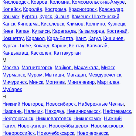
Кисловодск
,
Ковров
,
Коломна
,
Комсомольск-на-Амуре
,
Копейск
,
Королёв
,
Кострома
,
Красногорск
,
Краснодар
,
Крымск
,
Курган
,
Курск
,
Кызыл
,
Каменск-Шахтинский
,
Канск
,
Кинешма
,
Киселевск
,
Климов
,
Колпино
,
Кузнецк
,
Киев
,
Капан
,
Кутаиси
,
Караганда
,
Кызылорда
,
Костанай
,
Кокшетау
,
Каракол
,
Кара-Балта
,
Кант
,
Кагул
,
Кишинёв
,
Курган-Тюбе
,
Коканд
,
Карши
,
Кентау
,
Капчагай
,
Кандыагаш
,
Каскелен
,
Каттакурган
М
Москва
,
Магнитогорск
,
Майкоп
,
Махачкала
,
Миасс
,
Мурманск
,
Муром
,
Мытищи
,
Магадан
,
Междуреченск
,
Мичуринск
,
Минск
,
Могилев
,
Мингячевир
,
Маргилан
,
Мубарек
Н
Нижний Новгород
,
Новосибирск
,
Набережные Челны
,
Назрань
,
Нальчик
,
Находка
,
Невинномысск
,
Нефтекамск
,
Нефтеюганск
,
Нижневартовск
,
Нижнекамск
,
Нижний
Тагил
,
Новокузнецк
,
Новокуйбышевск
,
Новомосковск
,
Новороссийск
,
Новочебоксарск
,
Новочеркасск
,