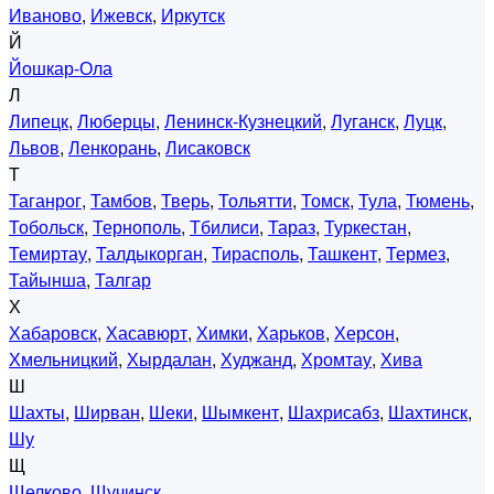
Иваново
,
Ижевск
,
Иркутск
Й
Йошкар-Ола
Л
Липецк
,
Люберцы
,
Ленинск-Кузнецкий
,
Луганск
,
Луцк
,
Львов
,
Ленкорань
,
Лисаковск
Т
Таганрог
,
Тамбов
,
Тверь
,
Тольятти
,
Томск
,
Тула
,
Тюмень
,
Тобольск
,
Тернополь
,
Тбилиси
,
Тараз
,
Туркестан
,
Темиртау
,
Талдыкорган
,
Тирасполь
,
Ташкент
,
Термез
,
Тайынша
,
Талгар
Х
Хабаровск
,
Хасавюрт
,
Химки
,
Харьков
,
Херсон
,
Хмельницкий
,
Хырдалан
,
Худжанд
,
Хромтау
,
Хива
Ш
Шахты
,
Ширван
,
Шеки
,
Шымкент
,
Шахрисабз
,
Шахтинск
,
Шу
Щ
Щелково
,
Щучинск