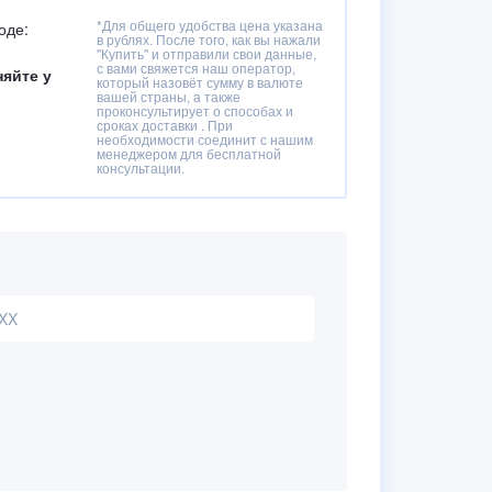
*Для общего удобства цена указана
оде:
в рублях. После того, как вы нажали
"Купить" и отправили свои данные,
с вами свяжется наш оператор,
няйте у
который назовёт сумму в валюте
вашей страны, а также
проконсультирует о способах и
сроках доставки . При
необходимости соединит с нашим
менеджером для бесплатной
консультации.