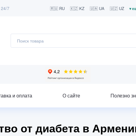
 24/7
🇷🇺 RU
🇰🇿 KZ
🇺🇦 UA
🇺🇿 UZ
▾ е
тавка и оплата
О сайте
Полезно зн
тво от диабета в Армени