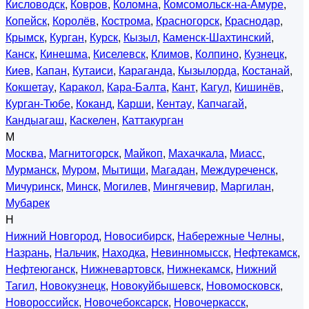
Кисловодск
,
Ковров
,
Коломна
,
Комсомольск-на-Амуре
,
Копейск
,
Королёв
,
Кострома
,
Красногорск
,
Краснодар
,
Крымск
,
Курган
,
Курск
,
Кызыл
,
Каменск-Шахтинский
,
Канск
,
Кинешма
,
Киселевск
,
Климов
,
Колпино
,
Кузнецк
,
Киев
,
Капан
,
Кутаиси
,
Караганда
,
Кызылорда
,
Костанай
,
Кокшетау
,
Каракол
,
Кара-Балта
,
Кант
,
Кагул
,
Кишинёв
,
Курган-Тюбе
,
Коканд
,
Карши
,
Кентау
,
Капчагай
,
Кандыагаш
,
Каскелен
,
Каттакурган
М
Москва
,
Магнитогорск
,
Майкоп
,
Махачкала
,
Миасс
,
Мурманск
,
Муром
,
Мытищи
,
Магадан
,
Междуреченск
,
Мичуринск
,
Минск
,
Могилев
,
Мингячевир
,
Маргилан
,
Мубарек
Н
Нижний Новгород
,
Новосибирск
,
Набережные Челны
,
Назрань
,
Нальчик
,
Находка
,
Невинномысск
,
Нефтекамск
,
Нефтеюганск
,
Нижневартовск
,
Нижнекамск
,
Нижний
Тагил
,
Новокузнецк
,
Новокуйбышевск
,
Новомосковск
,
Новороссийск
,
Новочебоксарск
,
Новочеркасск
,