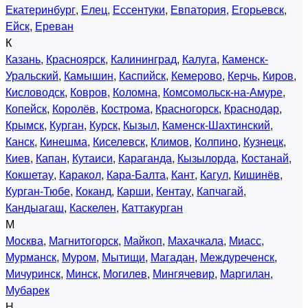
Екатеринбург
,
Елец
,
Ессентуки
,
Евпатория
,
Егорьевск
,
Ейск
,
Ереван
К
Казань
,
Красноярск
,
Калининград
,
Калуга
,
Каменск-
Уральский
,
Камышин
,
Каспийск
,
Кемерово
,
Керчь
,
Киров
,
Кисловодск
,
Ковров
,
Коломна
,
Комсомольск-на-Амуре
,
Копейск
,
Королёв
,
Кострома
,
Красногорск
,
Краснодар
,
Крымск
,
Курган
,
Курск
,
Кызыл
,
Каменск-Шахтинский
,
Канск
,
Кинешма
,
Киселевск
,
Климов
,
Колпино
,
Кузнецк
,
Киев
,
Капан
,
Кутаиси
,
Караганда
,
Кызылорда
,
Костанай
,
Кокшетау
,
Каракол
,
Кара-Балта
,
Кант
,
Кагул
,
Кишинёв
,
Курган-Тюбе
,
Коканд
,
Карши
,
Кентау
,
Капчагай
,
Кандыагаш
,
Каскелен
,
Каттакурган
М
Москва
,
Магнитогорск
,
Майкоп
,
Махачкала
,
Миасс
,
Мурманск
,
Муром
,
Мытищи
,
Магадан
,
Междуреченск
,
Мичуринск
,
Минск
,
Могилев
,
Мингячевир
,
Маргилан
,
Мубарек
Н