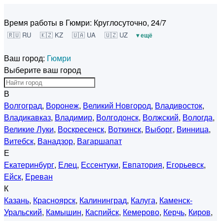
Время работы в Гюмри:
Круглосуточно, 24/7
🇷🇺 RU
🇰🇿 KZ
🇺🇦 UA
🇺🇿 UZ
▾ ещё
Ваш город:
Гюмри
Выберите ваш город
В
Волгоград
,
Воронеж
,
Великий Новгород
,
Владивосток
,
Владикавказ
,
Владимир
,
Волгодонск
,
Волжский
,
Вологда
,
Великие Луки
,
Воскресенск
,
Воткинск
,
Выборг
,
Винница
,
Витебск
,
Ванадзор
,
Вагаршапат
Е
Екатеринбург
,
Елец
,
Ессентуки
,
Евпатория
,
Егорьевск
,
Ейск
,
Ереван
К
Казань
,
Красноярск
,
Калининград
,
Калуга
,
Каменск-
Уральский
,
Камышин
,
Каспийск
,
Кемерово
,
Керчь
,
Киров
,