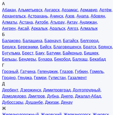
А
Абакан
,
Альметьевск
,
Ангарск
,
Арзамас
,
Армавир
,
Артём
,
Архангельск
,
Астрахань
,
Ачинск
,
Азов
,
Анапа
,
Абовян
,
Алматы
,
Астана
,
Актобе
,
Атырау
,
Актау
,
Андижан
,
Ангрен
,
Аксай
,
Аркалык
,
Аральск
,
Аягоз
,
Алмалык
Б
Балаково
,
Балашиха
,
Барнаул
,
Батайск
,
Белгород
,
Бердск
,
Березники
,
Бийск
,
Благовещенск
,
Братск
,
Брянск
,
Бугульма
,
Брест
,
Баку
,
Батуми
,
Байконыр
,
Бишкек
,
Бельцы
,
Бендеры
,
Бухара
,
Бекобод
,
Балхаш
,
Бекабад
Г
Грозный
,
Гатчина
,
Геленджик
,
Глазов
,
Губкин
,
Гомель
,
Гродно
,
Гянджа
,
Гюмри
,
Гулистан
,
Газалкент
Д
Дербент
,
Дзержинск
,
Димитровград
,
Долгопрудный
,
Домодедово
,
Дмитров
,
Дубна
,
Днепр
,
Джалал-Абад
,
Дубоссары
,
Душанбе
,
Джизак
,
Денау
Ж
Железнодорожный
,
Жуковский
,
Железногорск
,
Жуковск
,