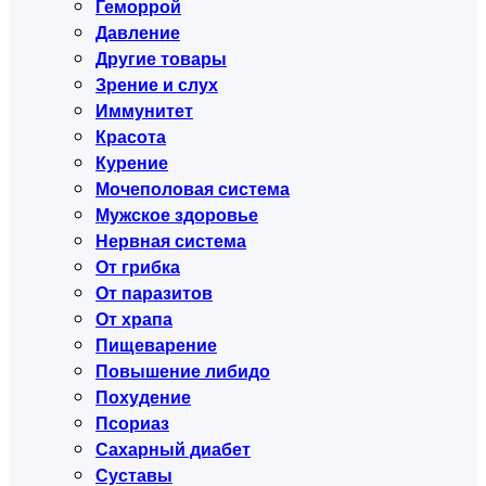
Геморрой
Давление
Другие товары
Зрение и слух
Иммунитет
Красота
Курение
Мочеполовая система
Мужское здоровье
Нервная система
От грибка
От паразитов
От храпа
Пищеварение
Повышение либидо
Похудение
Псориаз
Сахарный диабет
Суставы