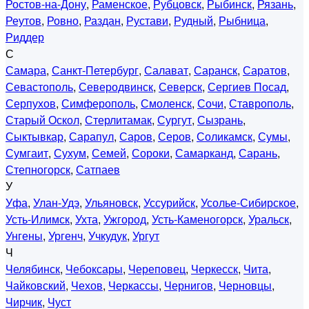
Ростов-на-Дону
,
Раменское
,
Рубцовск
,
Рыбинск
,
Рязань
,
Реутов
,
Ровно
,
Раздан
,
Рустави
,
Рудный
,
Рыбница
,
Риддер
С
Самара
,
Санкт-Петербург
,
Салават
,
Саранск
,
Саратов
,
Севастополь
,
Северодвинск
,
Северск
,
Сергиев Посад
,
Серпухов
,
Симферополь
,
Смоленск
,
Сочи
,
Ставрополь
,
Старый Оскол
,
Стерлитамак
,
Сургут
,
Сызрань
,
Сыктывкар
,
Сарапул
,
Саров
,
Серов
,
Соликамск
,
Сумы
,
Сумгаит
,
Сухум
,
Семей
,
Сороки
,
Самарканд
,
Сарань
,
Степногорск
,
Сатпаев
У
Уфа
,
Улан-Удэ
,
Ульяновск
,
Уссурийск
,
Усолье-Сибирское
,
Усть-Илимск
,
Ухта
,
Ужгород
,
Усть-Каменогорск
,
Уральск
,
Унгены
,
Ургенч
,
Учкудук
,
Ургут
Ч
Челябинск
,
Чебоксары
,
Череповец
,
Черкесск
,
Чита
,
Чайковский
,
Чехов
,
Черкассы
,
Чернигов
,
Черновцы
,
Чирчик
,
Чуст