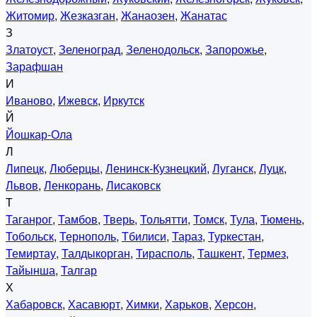
Житомир
,
Жезказган
,
Жанаозен
,
Жанатас
З
Златоуст
,
Зеленоград
,
Зеленодольск
,
Запорожье
,
Зарафшан
И
Иваново
,
Ижевск
,
Иркутск
Й
Йошкар-Ола
Л
Липецк
,
Люберцы
,
Ленинск-Кузнецкий
,
Луганск
,
Луцк
,
Львов
,
Ленкорань
,
Лисаковск
Т
Таганрог
,
Тамбов
,
Тверь
,
Тольятти
,
Томск
,
Тула
,
Тюмень
,
Тобольск
,
Тернополь
,
Тбилиси
,
Тараз
,
Туркестан
,
Темиртау
,
Талдыкорган
,
Тирасполь
,
Ташкент
,
Термез
,
Тайынша
,
Талгар
Х
Хабаровск
,
Хасавюрт
,
Химки
,
Харьков
,
Херсон
,