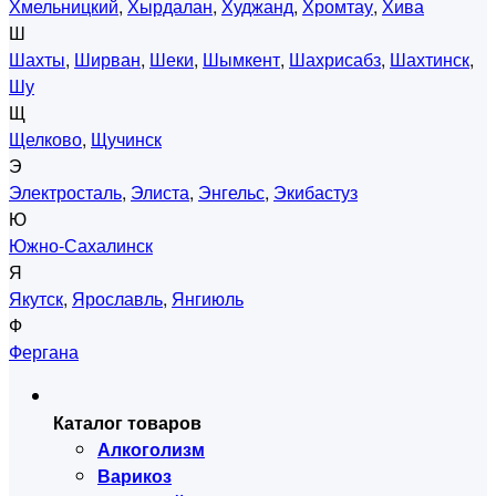
Хмельницкий
,
Хырдалан
,
Худжанд
,
Хромтау
,
Хива
Ш
Шахты
,
Ширван
,
Шеки
,
Шымкент
,
Шахрисабз
,
Шахтинск
,
Шу
Щ
Щелково
,
Щучинск
Э
Электросталь
,
Элиста
,
Энгельс
,
Экибастуз
Ю
Южно-Сахалинск
Я
Якутск
,
Ярославль
,
Янгиюль
Ф
Фергана
Каталог товаров
Алкоголизм
Варикоз