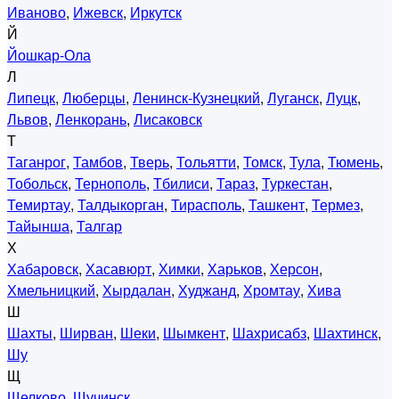
Иваново
,
Ижевск
,
Иркутск
Й
Йошкар-Ола
Л
Липецк
,
Люберцы
,
Ленинск-Кузнецкий
,
Луганск
,
Луцк
,
Львов
,
Ленкорань
,
Лисаковск
Т
Таганрог
,
Тамбов
,
Тверь
,
Тольятти
,
Томск
,
Тула
,
Тюмень
,
Тобольск
,
Тернополь
,
Тбилиси
,
Тараз
,
Туркестан
,
Темиртау
,
Талдыкорган
,
Тирасполь
,
Ташкент
,
Термез
,
Тайынша
,
Талгар
Х
Хабаровск
,
Хасавюрт
,
Химки
,
Харьков
,
Херсон
,
Хмельницкий
,
Хырдалан
,
Худжанд
,
Хромтау
,
Хива
Ш
Шахты
,
Ширван
,
Шеки
,
Шымкент
,
Шахрисабз
,
Шахтинск
,
Шу
Щ
Щелково
,
Щучинск