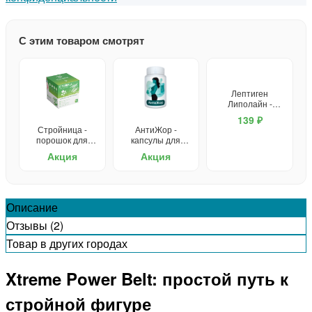
С этим товаром смотрят
Лептиген
Липолайн -
капсулы для
139 ₽
похудения
Стройница -
АнтиЖор -
порошок для
капсулы для
похудения
похудения
Акция
Акция
Описание
Отзывы (2)
Товар в других городах
Xtreme Power Belt: простой путь к
стройной фигуре