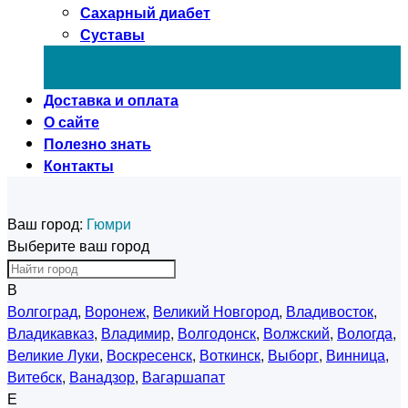
Сахарный диабет
Суставы
Доставка и оплата
О сайте
Полезно знать
Контакты
Ваш город:
Гюмри
Выберите ваш город
В
Волгоград
,
Воронеж
,
Великий Новгород
,
Владивосток
,
Владикавказ
,
Владимир
,
Волгодонск
,
Волжский
,
Вологда
,
Великие Луки
,
Воскресенск
,
Воткинск
,
Выборг
,
Винница
,
Витебск
,
Ванадзор
,
Вагаршапат
Е