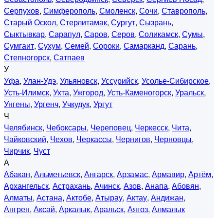
Серпухов
,
Симферополь
,
Смоленск
,
Сочи
,
Ставрополь
,
Старый Оскол
,
Стерлитамак
,
Сургут
,
Сызрань
,
Сыктывкар
,
Сарапул
,
Саров
,
Серов
,
Соликамск
,
Сумы
,
Сумгаит
,
Сухум
,
Семей
,
Сороки
,
Самарканд
,
Сарань
,
Степногорск
,
Сатпаев
У
Уфа
,
Улан-Удэ
,
Ульяновск
,
Уссурийск
,
Усолье-Сибирское
,
Усть-Илимск
,
Ухта
,
Ужгород
,
Усть-Каменогорск
,
Уральск
,
Унгены
,
Ургенч
,
Учкудук
,
Ургут
Ч
Челябинск
,
Чебоксары
,
Череповец
,
Черкесск
,
Чита
,
Чайковский
,
Чехов
,
Черкассы
,
Чернигов
,
Черновцы
,
Чирчик
,
Чуст
А
Абакан
,
Альметьевск
,
Ангарск
,
Арзамас
,
Армавир
,
Артём
,
Архангельск
,
Астрахань
,
Ачинск
,
Азов
,
Анапа
,
Абовян
,
Алматы
,
Астана
,
Актобе
,
Атырау
,
Актау
,
Андижан
,
Ангрен
,
Аксай
,
Аркалык
,
Аральск
,
Аягоз
,
Алмалык