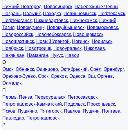
Нижний Новгород
,
Новосибирск
,
Набережные Челны
,
Назрань
,
Нальчик
,
Находка
,
Невинномысск
,
Нефтекамск
,
Нефтеюганск
,
Нижневартовск
,
Нижнекамск
,
Нижний
Тагил
,
Новокузнецк
,
Новокуйбышевск
,
Новомосковск
,
Новороссийск
,
Новочебоксарск
,
Новочеркасск
,
Новошахтинск
,
Новый Уренгой
,
Ногинск
,
Норильск
,
Ноябрьск
,
Новотроицк
,
Новоуральск
,
Николаев
,
Нахчыван
,
Наманган
,
Нукус
,
Навои
О
Омск
,
Обнинск
,
Одинцово
,
Октябрьский
,
Орёл
,
Оренбург
,
Орехово-Зуево
,
Орск
,
Орехов
,
Одесса
,
Ош
,
Оргеев
,
Олмалик
П
Пермь
,
Пенза
,
Первоуральск
,
Петрозаводск
,
Петропавловск-Камчатский
,
Подольск
,
Прокопьевск
,
Псков
,
Пушкино
,
Пятигорск
,
Павлов
,
Пушкин
,
Полтава
,
Павлодар
,
Петропавловск
Р