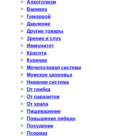
Алкоголизм
Варикоз
Геморрой
Давление
Другие товары
Зрение и слух
Иммунитет
Красота
Курение
Мочеполовая система
Мужское здоровье
Нервная система
От грибка
От паразитов
От храпа
Пищеварение
Повышение либидо
Похудение
Псориаз