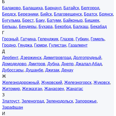
Б
Балаково
,
Балашиха
,
Барнаул
,
Батайск
,
Белгород
,
Бердск
,
Березники
,
Бийск
,
Благовещенск
,
Братск
,
Брянск
,
Бугульма
,
Брест
,
Баку
,
Батуми
,
Байконыр
,
Бишкек
,
Бельцы
,
Бендеры
,
Бухара
,
Бекобод
,
Балхаш
,
Бекабад
Г
Грозный
,
Гатчина
,
Геленджик
,
Глазов
,
Губкин
,
Гомель
,
Гродно
,
Гянджа
,
Гюмри
,
Гулистан
,
Газалкент
Д
Дербент
,
Дзержинск
,
Димитровград
,
Долгопрудный
,
Домодедово
,
Дмитров
,
Дубна
,
Днепр
,
Джалал-Абад
,
Дубоссары
,
Душанбе
,
Джизак
,
Денау
Ж
Железнодорожный
,
Жуковский
,
Железногорск
,
Жуковск
,
Житомир
,
Жезказган
,
Жанаозен
,
Жанатас
З
Златоуст
,
Зеленоград
,
Зеленодольск
,
Запорожье
,
Зарафшан
И