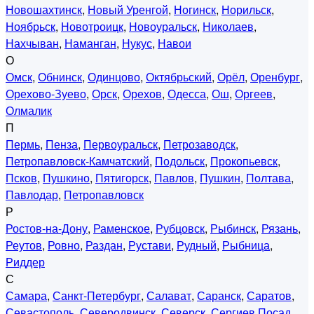
Новошахтинск
,
Новый Уренгой
,
Ногинск
,
Норильск
,
Ноябрьск
,
Новотроицк
,
Новоуральск
,
Николаев
,
Нахчыван
,
Наманган
,
Нукус
,
Навои
О
Омск
,
Обнинск
,
Одинцово
,
Октябрьский
,
Орёл
,
Оренбург
,
Орехово-Зуево
,
Орск
,
Орехов
,
Одесса
,
Ош
,
Оргеев
,
Олмалик
П
Пермь
,
Пенза
,
Первоуральск
,
Петрозаводск
,
Петропавловск-Камчатский
,
Подольск
,
Прокопьевск
,
Псков
,
Пушкино
,
Пятигорск
,
Павлов
,
Пушкин
,
Полтава
,
Павлодар
,
Петропавловск
Р
Ростов-на-Дону
,
Раменское
,
Рубцовск
,
Рыбинск
,
Рязань
,
Реутов
,
Ровно
,
Раздан
,
Рустави
,
Рудный
,
Рыбница
,
Риддер
С
Самара
,
Санкт-Петербург
,
Салават
,
Саранск
,
Саратов
,
Севастополь
,
Северодвинск
,
Северск
,
Сергиев Посад
,