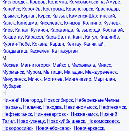
Кисловодск
,
Ковров
,
Коломна
,
Комсомольск-на-Амуре
,
Копейск
,
Королёв
,
Кострома
,
Красногорск
,
Краснодар
,
Крымск
,
Курган
,
Курск
,
Кызыл
,
Каменск-Шахтинский
,
Канск
,
Кинешма
,
Киселевск
,
Климов
,
Колпино
,
Кузнецк
,
Киев
,
Капан
,
Кутаиси
,
Караганда
,
Кызылорда
,
Костанай
,
Кокшетау
,
Каракол
,
Кара-Балта
,
Кант
,
Кагул
,
Кишинёв
,
Курган-Тюбе
,
Коканд
,
Карши
,
Кентау
,
Капчагай
,
Кандыагаш
,
Каскелен
,
Каттакурган
М
Москва
,
Магнитогорск
,
Майкоп
,
Махачкала
,
Миасс
,
Мурманск
,
Муром
,
Мытищи
,
Магадан
,
Междуреченск
,
Мичуринск
,
Минск
,
Могилев
,
Мингячевир
,
Маргилан
,
Мубарек
Н
Нижний Новгород
,
Новосибирск
,
Набережные Челны
,
Назрань
,
Нальчик
,
Находка
,
Невинномысск
,
Нефтекамск
,
Нефтеюганск
,
Нижневартовск
,
Нижнекамск
,
Нижний
Тагил
,
Новокузнецк
,
Новокуйбышевск
,
Новомосковск
,
Новороссийск
,
Новочебоксарск
,
Новочеркасск
,