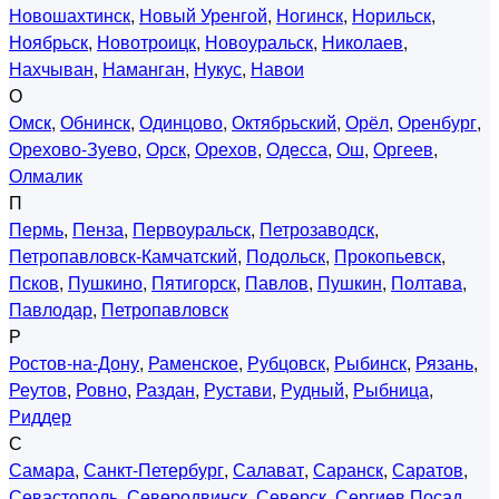
Новошахтинск
,
Новый Уренгой
,
Ногинск
,
Норильск
,
Ноябрьск
,
Новотроицк
,
Новоуральск
,
Николаев
,
Нахчыван
,
Наманган
,
Нукус
,
Навои
О
Омск
,
Обнинск
,
Одинцово
,
Октябрьский
,
Орёл
,
Оренбург
,
Орехово-Зуево
,
Орск
,
Орехов
,
Одесса
,
Ош
,
Оргеев
,
Олмалик
П
Пермь
,
Пенза
,
Первоуральск
,
Петрозаводск
,
Петропавловск-Камчатский
,
Подольск
,
Прокопьевск
,
Псков
,
Пушкино
,
Пятигорск
,
Павлов
,
Пушкин
,
Полтава
,
Павлодар
,
Петропавловск
Р
Ростов-на-Дону
,
Раменское
,
Рубцовск
,
Рыбинск
,
Рязань
,
Реутов
,
Ровно
,
Раздан
,
Рустави
,
Рудный
,
Рыбница
,
Риддер
С
Самара
,
Санкт-Петербург
,
Салават
,
Саранск
,
Саратов
,
Севастополь
,
Северодвинск
,
Северск
,
Сергиев Посад
,