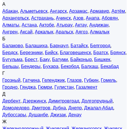
А
Абакан
,
Альметьевск
,
Ангарск
,
Арзамас
,
Армавир
,
Артём
,
Архангельск
,
Астрахань
,
Ачинск
,
Азов
,
Анапа
,
Абовян
,
Алматы
,
Астана
,
Актобе
,
Атырау
,
Актау
,
Андижан
,
Ангрен
,
Аксай
,
Аркалык
,
Аральск
,
Аягоз
,
Алмалык
Б
Балаково
,
Балашиха
,
Барнаул
,
Батайск
,
Белгород
,
Бердск
,
Березники
,
Бийск
,
Благовещенск
,
Братск
,
Брянск
,
Бугульма
,
Брест
,
Баку
,
Батуми
,
Байконыр
,
Бишкек
,
Бельцы
,
Бендеры
,
Бухара
,
Бекобод
,
Балхаш
,
Бекабад
Г
Грозный
,
Гатчина
,
Геленджик
,
Глазов
,
Губкин
,
Гомель
,
Гродно
,
Гянджа
,
Гюмри
,
Гулистан
,
Газалкент
Д
Дербент
,
Дзержинск
,
Димитровград
,
Долгопрудный
,
Домодедово
,
Дмитров
,
Дубна
,
Днепр
,
Джалал-Абад
,
Дубоссары
,
Душанбе
,
Джизак
,
Денау
Ж
Железнодорожный
,
Жуковский
,
Железногорск
,
Жуковск
,