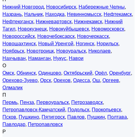
Нижний Новгород
,
Новосибирск
,
Набережные Челны
,
Назрань
,
Нальчик
,
Находка
,
Невинномысск
,
Нефтекамск
,
Нефтеюганск
,
Нижневартовск
,
Нижнекамск
,
Нижний
Тагил
,
Новокузнецк
,
Новокуйбышевск
,
Новомосковск
,
Новороссийск
,
Новочебоксарск
,
Новочеркасск
,
Новошахтинск
,
Новый Уренгой
,
Ногинск
,
Норильск
,
Ноябрьск
,
Новотроицк
,
Новоуральск
,
Николаев
,
Нахчыван
,
Наманган
,
Нукус
,
Навои
О
Омск
,
Обнинск
,
Одинцово
,
Октябрьский
,
Орёл
,
Оренбург
,
Орехово-Зуево
,
Орск
,
Орехов
,
Одесса
,
Ош
,
Оргеев
,
Олмалик
П
Пермь
,
Пенза
,
Первоуральск
,
Петрозаводск
,
Петропавловск-Камчатский
,
Подольск
,
Прокопьевск
,
Псков
,
Пушкино
,
Пятигорск
,
Павлов
,
Пушкин
,
Полтава
,
Павлодар
,
Петропавловск
Р