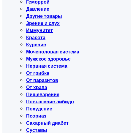
Геморрой
Давление
Другие товары
Зрение и слух
Иммунитет
Красота
Курение
Мочеполовая система
Мужское здоровье
Нервная система
От грибка
От паразитов
От храпа
Пищеварение
Повышение либидо
Похудение
Псориаз
Сахарный диабет
Суставы