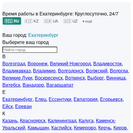
Время работы в Екатеринбурге:
Круглосуточно, 24/7
🇷🇺 RU
🇰🇿 KZ
🇺🇦 UA
🇺🇿 UZ
▾ ещё
Ваш город:
Екатеринбург
Выберите ваш город
В
Волгоград
,
Воронеж
,
Великий Новгород
,
Владивосток
,
Владикавказ
,
Владимир
,
Волгодонск
,
Волжский
,
Вологда
,
Великие Луки
,
Воскресенск
,
Воткинск
,
Выборг
,
Винница
,
Витебск
,
Ванадзор
,
Вагаршапат
Е
Екатеринбург
,
Елец
,
Ессентуки
,
Евпатория
,
Егорьевск
,
Ейск
,
Ереван
К
Казань
,
Красноярск
,
Калининград
,
Калуга
,
Каменск-
Уральский
,
Камышин
,
Каспийск
,
Кемерово
,
Керчь
,
Киров
,