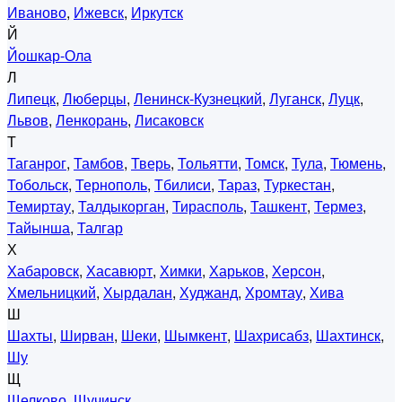
Иваново
,
Ижевск
,
Иркутск
Й
Йошкар-Ола
Л
Липецк
,
Люберцы
,
Ленинск-Кузнецкий
,
Луганск
,
Луцк
,
Львов
,
Ленкорань
,
Лисаковск
Т
Таганрог
,
Тамбов
,
Тверь
,
Тольятти
,
Томск
,
Тула
,
Тюмень
,
Тобольск
,
Тернополь
,
Тбилиси
,
Тараз
,
Туркестан
,
Темиртау
,
Талдыкорган
,
Тирасполь
,
Ташкент
,
Термез
,
Тайынша
,
Талгар
Х
Хабаровск
,
Хасавюрт
,
Химки
,
Харьков
,
Херсон
,
Хмельницкий
,
Хырдалан
,
Худжанд
,
Хромтау
,
Хива
Ш
Шахты
,
Ширван
,
Шеки
,
Шымкент
,
Шахрисабз
,
Шахтинск
,
Шу
Щ
Щелково
,
Щучинск