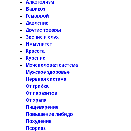
Алкоголизм
Варикоз
Геморрой
Давление
Другие товары
Зрение и слух
Иммунитет
Красота
Курение
Мочеполовая система
Мужское здоровье
Нервная система
От грибка
От паразитов
От храпа
Пищеварение
Повышение либидо
Похудение
Псориаз