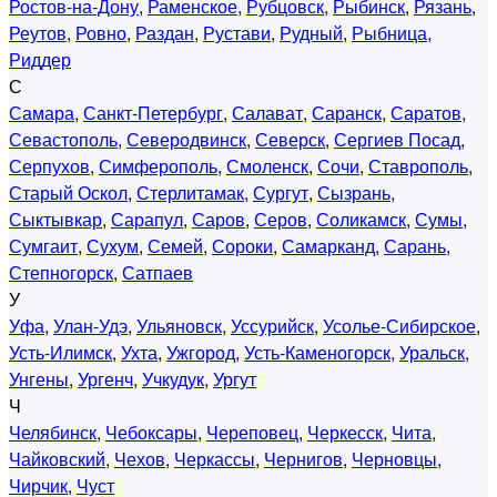
Ростов-на-Дону
,
Раменское
,
Рубцовск
,
Рыбинск
,
Рязань
,
Реутов
,
Ровно
,
Раздан
,
Рустави
,
Рудный
,
Рыбница
,
Риддер
С
Самара
,
Санкт-Петербург
,
Салават
,
Саранск
,
Саратов
,
Севастополь
,
Северодвинск
,
Северск
,
Сергиев Посад
,
Серпухов
,
Симферополь
,
Смоленск
,
Сочи
,
Ставрополь
,
Старый Оскол
,
Стерлитамак
,
Сургут
,
Сызрань
,
Сыктывкар
,
Сарапул
,
Саров
,
Серов
,
Соликамск
,
Сумы
,
Сумгаит
,
Сухум
,
Семей
,
Сороки
,
Самарканд
,
Сарань
,
Степногорск
,
Сатпаев
У
Уфа
,
Улан-Удэ
,
Ульяновск
,
Уссурийск
,
Усолье-Сибирское
,
Усть-Илимск
,
Ухта
,
Ужгород
,
Усть-Каменогорск
,
Уральск
,
Унгены
,
Ургенч
,
Учкудук
,
Ургут
Ч
Челябинск
,
Чебоксары
,
Череповец
,
Черкесск
,
Чита
,
Чайковский
,
Чехов
,
Черкассы
,
Чернигов
,
Черновцы
,
Чирчик
,
Чуст