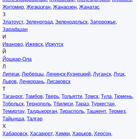
Житомир
,
Жезказган
,
Жанаозен
,
Жанатас
З
Златоуст
,
Зеленоград
,
Зеленодольск
,
Запорожье
,
Зарафшан
И
Иваново
,
Ижевск
,
Иркутск
Й
Йошкар-Ола
Л
Липецк
,
Люберцы
,
Ленинск-Кузнецкий
,
Луганск
,
Луцк
,
Львов
,
Ленкорань
,
Лисаковск
Т
Таганрог
,
Тамбов
,
Тверь
,
Тольятти
,
Томск
,
Тула
,
Тюмень
,
Тобольск
,
Тернополь
,
Тбилиси
,
Тараз
,
Туркестан
,
Темиртау
,
Талдыкорган
,
Тирасполь
,
Ташкент
,
Термез
,
Тайынша
,
Талгар
Х
Хабаровск
,
Хасавюрт
,
Химки
,
Харьков
,
Херсон
,