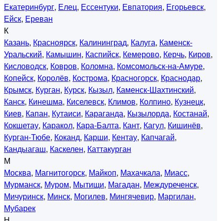
Екатеринбург
,
Елец
,
Ессентуки
,
Евпатория
,
Егорьевск
,
Ейск
,
Ереван
К
Казань
,
Красноярск
,
Калининград
,
Калуга
,
Каменск-
Уральский
,
Камышин
,
Каспийск
,
Кемерово
,
Керчь
,
Киров
,
Кисловодск
,
Ковров
,
Коломна
,
Комсомольск-на-Амуре
,
Копейск
,
Королёв
,
Кострома
,
Красногорск
,
Краснодар
,
Крымск
,
Курган
,
Курск
,
Кызыл
,
Каменск-Шахтинский
,
Канск
,
Кинешма
,
Киселевск
,
Климов
,
Колпино
,
Кузнецк
,
Киев
,
Капан
,
Кутаиси
,
Караганда
,
Кызылорда
,
Костанай
,
Кокшетау
,
Каракол
,
Кара-Балта
,
Кант
,
Кагул
,
Кишинёв
,
Курган-Тюбе
,
Коканд
,
Карши
,
Кентау
,
Капчагай
,
Кандыагаш
,
Каскелен
,
Каттакурган
М
Москва
,
Магнитогорск
,
Майкоп
,
Махачкала
,
Миасс
,
Мурманск
,
Муром
,
Мытищи
,
Магадан
,
Междуреченск
,
Мичуринск
,
Минск
,
Могилев
,
Мингячевир
,
Маргилан
,
Мубарек
Н