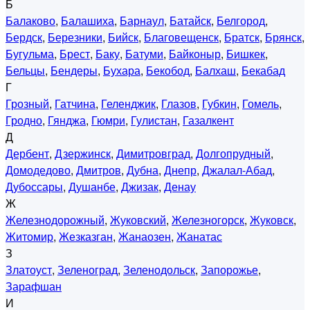
Б
Балаково
,
Балашиха
,
Барнаул
,
Батайск
,
Белгород
,
Бердск
,
Березники
,
Бийск
,
Благовещенск
,
Братск
,
Брянск
,
Бугульма
,
Брест
,
Баку
,
Батуми
,
Байконыр
,
Бишкек
,
Бельцы
,
Бендеры
,
Бухара
,
Бекобод
,
Балхаш
,
Бекабад
Г
Грозный
,
Гатчина
,
Геленджик
,
Глазов
,
Губкин
,
Гомель
,
Гродно
,
Гянджа
,
Гюмри
,
Гулистан
,
Газалкент
Д
Дербент
,
Дзержинск
,
Димитровград
,
Долгопрудный
,
Домодедово
,
Дмитров
,
Дубна
,
Днепр
,
Джалал-Абад
,
Дубоссары
,
Душанбе
,
Джизак
,
Денау
Ж
Железнодорожный
,
Жуковский
,
Железногорск
,
Жуковск
,
Житомир
,
Жезказган
,
Жанаозен
,
Жанатас
З
Златоуст
,
Зеленоград
,
Зеленодольск
,
Запорожье
,
Зарафшан
И