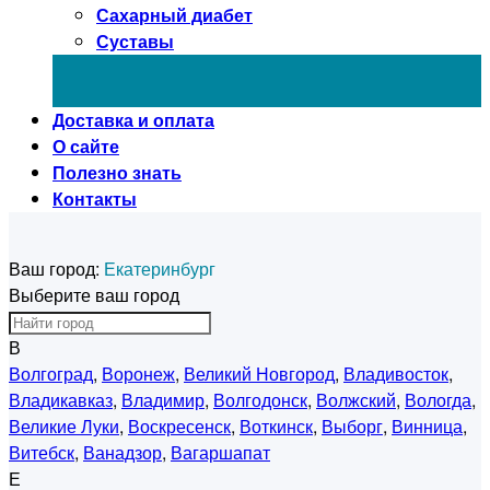
Сахарный диабет
Суставы
Доставка и оплата
О сайте
Полезно знать
Контакты
Ваш город:
Екатеринбург
Выберите ваш город
В
Волгоград
,
Воронеж
,
Великий Новгород
,
Владивосток
,
Владикавказ
,
Владимир
,
Волгодонск
,
Волжский
,
Вологда
,
Великие Луки
,
Воскресенск
,
Воткинск
,
Выборг
,
Винница
,
Витебск
,
Ванадзор
,
Вагаршапат
Е