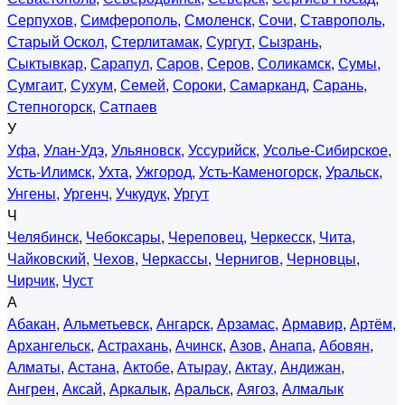
Серпухов
,
Симферополь
,
Смоленск
,
Сочи
,
Ставрополь
,
Старый Оскол
,
Стерлитамак
,
Сургут
,
Сызрань
,
Сыктывкар
,
Сарапул
,
Саров
,
Серов
,
Соликамск
,
Сумы
,
Сумгаит
,
Сухум
,
Семей
,
Сороки
,
Самарканд
,
Сарань
,
Степногорск
,
Сатпаев
У
Уфа
,
Улан-Удэ
,
Ульяновск
,
Уссурийск
,
Усолье-Сибирское
,
Усть-Илимск
,
Ухта
,
Ужгород
,
Усть-Каменогорск
,
Уральск
,
Унгены
,
Ургенч
,
Учкудук
,
Ургут
Ч
Челябинск
,
Чебоксары
,
Череповец
,
Черкесск
,
Чита
,
Чайковский
,
Чехов
,
Черкассы
,
Чернигов
,
Черновцы
,
Чирчик
,
Чуст
А
Абакан
,
Альметьевск
,
Ангарск
,
Арзамас
,
Армавир
,
Артём
,
Архангельск
,
Астрахань
,
Ачинск
,
Азов
,
Анапа
,
Абовян
,
Алматы
,
Астана
,
Актобе
,
Атырау
,
Актау
,
Андижан
,
Ангрен
,
Аксай
,
Аркалык
,
Аральск
,
Аягоз
,
Алмалык