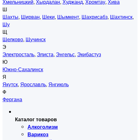
Хмельницкий
,
Хырдалан
,
Худжанд
,
Хромтау
,
Хива
Ш
Шахты
,
Ширван
,
Шеки
,
Шымкент
,
Шахрисабз
,
Шахтинск
,
Шу
Щ
Щелково
,
Щучинск
Э
Электросталь
,
Элиста
,
Энгельс
,
Экибастуз
Ю
Южно-Сахалинск
Я
Якутск
,
Ярославль
,
Янгиюль
Ф
Фергана
Каталог товаров
Алкоголизм
Варикоз