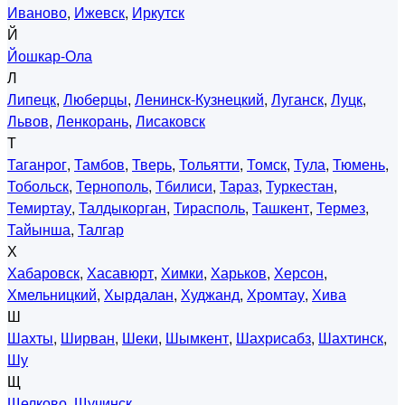
Иваново
,
Ижевск
,
Иркутск
Й
Йошкар-Ола
Л
Липецк
,
Люберцы
,
Ленинск-Кузнецкий
,
Луганск
,
Луцк
,
Львов
,
Ленкорань
,
Лисаковск
Т
Таганрог
,
Тамбов
,
Тверь
,
Тольятти
,
Томск
,
Тула
,
Тюмень
,
Тобольск
,
Тернополь
,
Тбилиси
,
Тараз
,
Туркестан
,
Темиртау
,
Талдыкорган
,
Тирасполь
,
Ташкент
,
Термез
,
Тайынша
,
Талгар
Х
Хабаровск
,
Хасавюрт
,
Химки
,
Харьков
,
Херсон
,
Хмельницкий
,
Хырдалан
,
Худжанд
,
Хромтау
,
Хива
Ш
Шахты
,
Ширван
,
Шеки
,
Шымкент
,
Шахрисабз
,
Шахтинск
,
Шу
Щ
Щелково
,
Щучинск