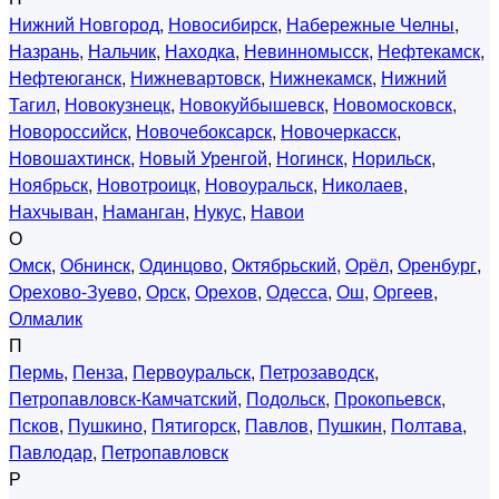
Нижний Новгород
,
Новосибирск
,
Набережные Челны
,
Назрань
,
Нальчик
,
Находка
,
Невинномысск
,
Нефтекамск
,
Нефтеюганск
,
Нижневартовск
,
Нижнекамск
,
Нижний
Тагил
,
Новокузнецк
,
Новокуйбышевск
,
Новомосковск
,
Новороссийск
,
Новочебоксарск
,
Новочеркасск
,
Новошахтинск
,
Новый Уренгой
,
Ногинск
,
Норильск
,
Ноябрьск
,
Новотроицк
,
Новоуральск
,
Николаев
,
Нахчыван
,
Наманган
,
Нукус
,
Навои
О
Омск
,
Обнинск
,
Одинцово
,
Октябрьский
,
Орёл
,
Оренбург
,
Орехово-Зуево
,
Орск
,
Орехов
,
Одесса
,
Ош
,
Оргеев
,
Олмалик
П
Пермь
,
Пенза
,
Первоуральск
,
Петрозаводск
,
Петропавловск-Камчатский
,
Подольск
,
Прокопьевск
,
Псков
,
Пушкино
,
Пятигорск
,
Павлов
,
Пушкин
,
Полтава
,
Павлодар
,
Петропавловск
Р