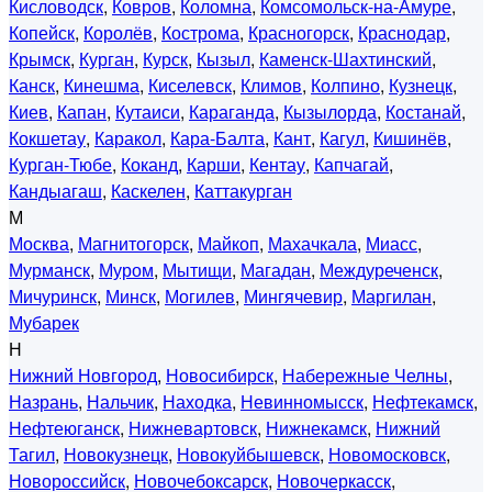
Кисловодск
,
Ковров
,
Коломна
,
Комсомольск-на-Амуре
,
Копейск
,
Королёв
,
Кострома
,
Красногорск
,
Краснодар
,
Крымск
,
Курган
,
Курск
,
Кызыл
,
Каменск-Шахтинский
,
Канск
,
Кинешма
,
Киселевск
,
Климов
,
Колпино
,
Кузнецк
,
Киев
,
Капан
,
Кутаиси
,
Караганда
,
Кызылорда
,
Костанай
,
Кокшетау
,
Каракол
,
Кара-Балта
,
Кант
,
Кагул
,
Кишинёв
,
Курган-Тюбе
,
Коканд
,
Карши
,
Кентау
,
Капчагай
,
Кандыагаш
,
Каскелен
,
Каттакурган
М
Москва
,
Магнитогорск
,
Майкоп
,
Махачкала
,
Миасс
,
Мурманск
,
Муром
,
Мытищи
,
Магадан
,
Междуреченск
,
Мичуринск
,
Минск
,
Могилев
,
Мингячевир
,
Маргилан
,
Мубарек
Н
Нижний Новгород
,
Новосибирск
,
Набережные Челны
,
Назрань
,
Нальчик
,
Находка
,
Невинномысск
,
Нефтекамск
,
Нефтеюганск
,
Нижневартовск
,
Нижнекамск
,
Нижний
Тагил
,
Новокузнецк
,
Новокуйбышевск
,
Новомосковск
,
Новороссийск
,
Новочебоксарск
,
Новочеркасск
,