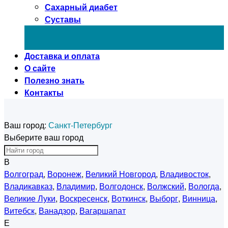
Сахарный диабет
Суставы
Доставка и оплата
О сайте
Полезно знать
Контакты
Ваш город:
Санкт-Петербург
Выберите ваш город
В
Волгоград
,
Воронеж
,
Великий Новгород
,
Владивосток
,
Владикавказ
,
Владимир
,
Волгодонск
,
Волжский
,
Вологда
,
Великие Луки
,
Воскресенск
,
Воткинск
,
Выборг
,
Винница
,
Витебск
,
Ванадзор
,
Вагаршапат
Е