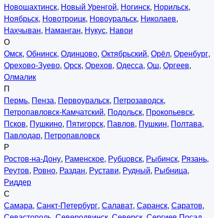
Новошахтинск
,
Новый Уренгой
,
Ногинск
,
Норильск
,
Ноябрьск
,
Новотроицк
,
Новоуральск
,
Николаев
,
Нахчыван
,
Наманган
,
Нукус
,
Навои
О
Омск
,
Обнинск
,
Одинцово
,
Октябрьский
,
Орёл
,
Оренбург
,
Орехово-Зуево
,
Орск
,
Орехов
,
Одесса
,
Ош
,
Оргеев
,
Олмалик
П
Пермь
,
Пенза
,
Первоуральск
,
Петрозаводск
,
Петропавловск-Камчатский
,
Подольск
,
Прокопьевск
,
Псков
,
Пушкино
,
Пятигорск
,
Павлов
,
Пушкин
,
Полтава
,
Павлодар
,
Петропавловск
Р
Ростов-на-Дону
,
Раменское
,
Рубцовск
,
Рыбинск
,
Рязань
,
Реутов
,
Ровно
,
Раздан
,
Рустави
,
Рудный
,
Рыбница
,
Риддер
С
Самара
,
Санкт-Петербург
,
Салават
,
Саранск
,
Саратов
,
Севастополь
,
Северодвинск
,
Северск
,
Сергиев Посад
,