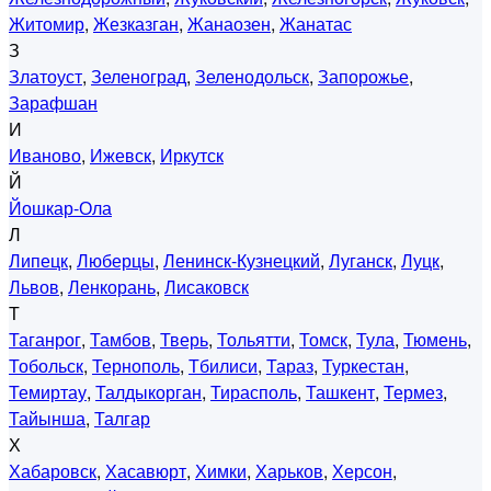
Житомир
,
Жезказган
,
Жанаозен
,
Жанатас
З
Златоуст
,
Зеленоград
,
Зеленодольск
,
Запорожье
,
Зарафшан
И
Иваново
,
Ижевск
,
Иркутск
Й
Йошкар-Ола
Л
Липецк
,
Люберцы
,
Ленинск-Кузнецкий
,
Луганск
,
Луцк
,
Львов
,
Ленкорань
,
Лисаковск
Т
Таганрог
,
Тамбов
,
Тверь
,
Тольятти
,
Томск
,
Тула
,
Тюмень
,
Тобольск
,
Тернополь
,
Тбилиси
,
Тараз
,
Туркестан
,
Темиртау
,
Талдыкорган
,
Тирасполь
,
Ташкент
,
Термез
,
Тайынша
,
Талгар
Х
Хабаровск
,
Хасавюрт
,
Химки
,
Харьков
,
Херсон
,