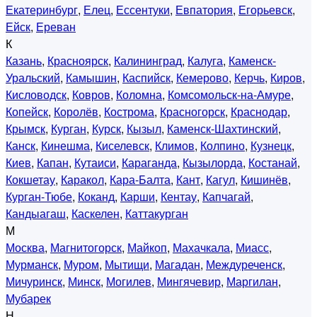
Екатеринбург
,
Елец
,
Ессентуки
,
Евпатория
,
Егорьевск
,
Ейск
,
Ереван
К
Казань
,
Красноярск
,
Калининград
,
Калуга
,
Каменск-
Уральский
,
Камышин
,
Каспийск
,
Кемерово
,
Керчь
,
Киров
,
Кисловодск
,
Ковров
,
Коломна
,
Комсомольск-на-Амуре
,
Копейск
,
Королёв
,
Кострома
,
Красногорск
,
Краснодар
,
Крымск
,
Курган
,
Курск
,
Кызыл
,
Каменск-Шахтинский
,
Канск
,
Кинешма
,
Киселевск
,
Климов
,
Колпино
,
Кузнецк
,
Киев
,
Капан
,
Кутаиси
,
Караганда
,
Кызылорда
,
Костанай
,
Кокшетау
,
Каракол
,
Кара-Балта
,
Кант
,
Кагул
,
Кишинёв
,
Курган-Тюбе
,
Коканд
,
Карши
,
Кентау
,
Капчагай
,
Кандыагаш
,
Каскелен
,
Каттакурган
М
Москва
,
Магнитогорск
,
Майкоп
,
Махачкала
,
Миасс
,
Мурманск
,
Муром
,
Мытищи
,
Магадан
,
Междуреченск
,
Мичуринск
,
Минск
,
Могилев
,
Мингячевир
,
Маргилан
,
Мубарек
Н