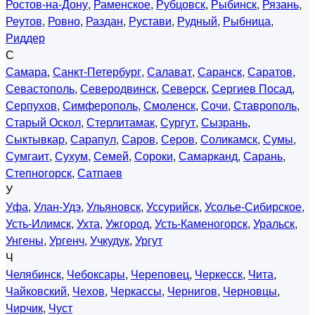
Ростов-на-Дону
,
Раменское
,
Рубцовск
,
Рыбинск
,
Рязань
,
Реутов
,
Ровно
,
Раздан
,
Рустави
,
Рудный
,
Рыбница
,
Риддер
С
Самара
,
Санкт-Петербург
,
Салават
,
Саранск
,
Саратов
,
Севастополь
,
Северодвинск
,
Северск
,
Сергиев Посад
,
Серпухов
,
Симферополь
,
Смоленск
,
Сочи
,
Ставрополь
,
Старый Оскол
,
Стерлитамак
,
Сургут
,
Сызрань
,
Сыктывкар
,
Сарапул
,
Саров
,
Серов
,
Соликамск
,
Сумы
,
Сумгаит
,
Сухум
,
Семей
,
Сороки
,
Самарканд
,
Сарань
,
Степногорск
,
Сатпаев
У
Уфа
,
Улан-Удэ
,
Ульяновск
,
Уссурийск
,
Усолье-Сибирское
,
Усть-Илимск
,
Ухта
,
Ужгород
,
Усть-Каменогорск
,
Уральск
,
Унгены
,
Ургенч
,
Учкудук
,
Ургут
Ч
Челябинск
,
Чебоксары
,
Череповец
,
Черкесск
,
Чита
,
Чайковский
,
Чехов
,
Черкассы
,
Чернигов
,
Черновцы
,
Чирчик
,
Чуст