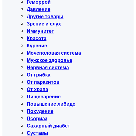
Геморрой
Давление
Другие товары
Зрение и слух
Иммунитет
Красота
Курение
Мочеполовая система
Мужское здоровье
Нервная система
От грибка
От паразитов
От храпа
Пищеварение
Повышение либидо
Похудение
Псориаз
Сахарный диабет
Суставы