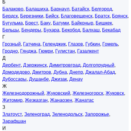
Б
Балаково
,
Балашиха
,
Барнаул
,
Батайск
,
Белгород
,
Бердск
,
Березники
,
Бийск
,
Благовещенск
,
Братск
,
Брянск
,
Бугульма
,
Брест
,
Баку
,
Батуми
,
Байконыр
,
Бишкек
,
Бельцы
,
Бендеры
,
Бухара
,
Бекобод
,
Балхаш
,
Бекабад
Г
Грозный
,
Гатчина
,
Геленджик
,
Глазов
,
Губкин
,
Гомель
,
Гродно
,
Гянджа
,
Гюмри
,
Гулистан
,
Газалкент
Д
Дербент
,
Дзержинск
,
Димитровград
,
Долгопрудный
,
Домодедово
,
Дмитров
,
Дубна
,
Днепр
,
Джалал-Абад
,
Дубоссары
,
Душанбе
,
Джизак
,
Денау
Ж
Железнодорожный
,
Жуковский
,
Железногорск
,
Жуковск
,
Житомир
,
Жезказган
,
Жанаозен
,
Жанатас
З
Златоуст
,
Зеленоград
,
Зеленодольск
,
Запорожье
,
Зарафшан
И