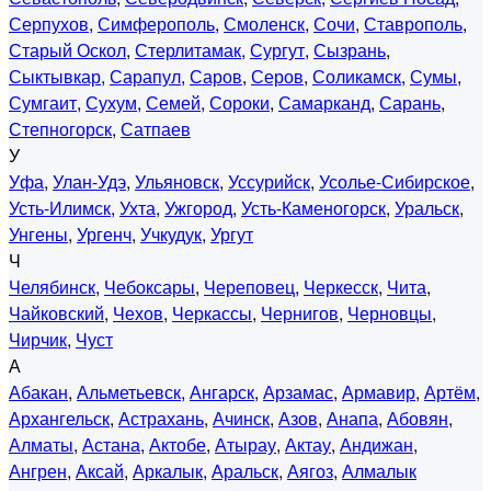
Серпухов
,
Симферополь
,
Смоленск
,
Сочи
,
Ставрополь
,
Старый Оскол
,
Стерлитамак
,
Сургут
,
Сызрань
,
Сыктывкар
,
Сарапул
,
Саров
,
Серов
,
Соликамск
,
Сумы
,
Сумгаит
,
Сухум
,
Семей
,
Сороки
,
Самарканд
,
Сарань
,
Степногорск
,
Сатпаев
У
Уфа
,
Улан-Удэ
,
Ульяновск
,
Уссурийск
,
Усолье-Сибирское
,
Усть-Илимск
,
Ухта
,
Ужгород
,
Усть-Каменогорск
,
Уральск
,
Унгены
,
Ургенч
,
Учкудук
,
Ургут
Ч
Челябинск
,
Чебоксары
,
Череповец
,
Черкесск
,
Чита
,
Чайковский
,
Чехов
,
Черкассы
,
Чернигов
,
Черновцы
,
Чирчик
,
Чуст
А
Абакан
,
Альметьевск
,
Ангарск
,
Арзамас
,
Армавир
,
Артём
,
Архангельск
,
Астрахань
,
Ачинск
,
Азов
,
Анапа
,
Абовян
,
Алматы
,
Астана
,
Актобе
,
Атырау
,
Актау
,
Андижан
,
Ангрен
,
Аксай
,
Аркалык
,
Аральск
,
Аягоз
,
Алмалык