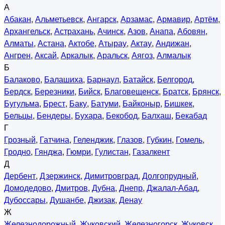
А
Абакан
,
Альметьевск
,
Ангарск
,
Арзамас
,
Армавир
,
Артём
,
Архангельск
,
Астрахань
,
Ачинск
,
Азов
,
Анапа
,
Абовян
,
Алматы
,
Астана
,
Актобе
,
Атырау
,
Актау
,
Андижан
,
Ангрен
,
Аксай
,
Аркалык
,
Аральск
,
Аягоз
,
Алмалык
Б
Балаково
,
Балашиха
,
Барнаул
,
Батайск
,
Белгород
,
Бердск
,
Березники
,
Бийск
,
Благовещенск
,
Братск
,
Брянск
,
Бугульма
,
Брест
,
Баку
,
Батуми
,
Байконыр
,
Бишкек
,
Бельцы
,
Бендеры
,
Бухара
,
Бекобод
,
Балхаш
,
Бекабад
Г
Грозный
,
Гатчина
,
Геленджик
,
Глазов
,
Губкин
,
Гомель
,
Гродно
,
Гянджа
,
Гюмри
,
Гулистан
,
Газалкент
Д
Дербент
,
Дзержинск
,
Димитровград
,
Долгопрудный
,
Домодедово
,
Дмитров
,
Дубна
,
Днепр
,
Джалал-Абад
,
Дубоссары
,
Душанбе
,
Джизак
,
Денау
Ж
Железнодорожный
,
Жуковский
,
Железногорск
,
Жуковск
,