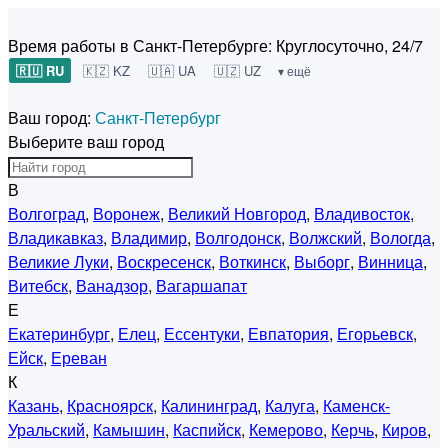
Время работы в Санкт-Петербурге:
Круглосуточно, 24/7
🇷🇺 RU
🇰🇿 KZ
🇺🇦 UA
🇺🇿 UZ
▾ ещё
Ваш город:
Санкт-Петербург
Выберите ваш город
В
Волгоград
,
Воронеж
,
Великий Новгород
,
Владивосток
,
Владикавказ
,
Владимир
,
Волгодонск
,
Волжский
,
Вологда
,
Великие Луки
,
Воскресенск
,
Воткинск
,
Выборг
,
Винница
,
Витебск
,
Ванадзор
,
Вагаршапат
Е
Екатеринбург
,
Елец
,
Ессентуки
,
Евпатория
,
Егорьевск
,
Ейск
,
Ереван
К
Казань
,
Красноярск
,
Калининград
,
Калуга
,
Каменск-
Уральский
,
Камышин
,
Каспийск
,
Кемерово
,
Керчь
,
Киров
,