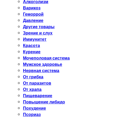
Алкоголизм
Варикоз
Геморрой
Давление
Другие товары
Зрение и слух
Иммунитет
Красота
Курение
Мочеполовая система
Мужское здоровье
Нервная система
От грибка
От паразитов
От храпа
Пищеварение
Повышение либидо
Похудение
Псориаз