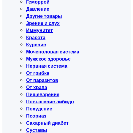
Геморрой
Давление
Другие товары
Зрение и слух
Иммунитет
Красота
Курение
Мочеполовая система
Мужское здоровье
Нервная система
От грибка
От паразитов
От храпа
Пищеварение
Повышение либидо
Похудение
Псориаз
Сахарный диабет
Суставы