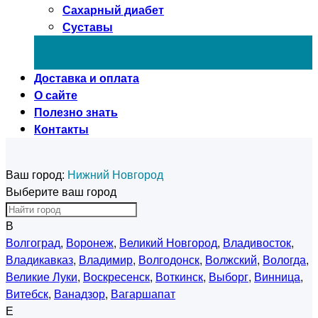
Сахарный диабет
Суставы
Доставка и оплата
О сайте
Полезно знать
Контакты
Ваш город:
Нижний Новгород
Выберите ваш город
В
Волгоград
,
Воронеж
,
Великий Новгород
,
Владивосток
,
Владикавказ
,
Владимир
,
Волгодонск
,
Волжский
,
Вологда
,
Великие Луки
,
Воскресенск
,
Воткинск
,
Выборг
,
Винница
,
Витебск
,
Ванадзор
,
Вагаршапат
Е