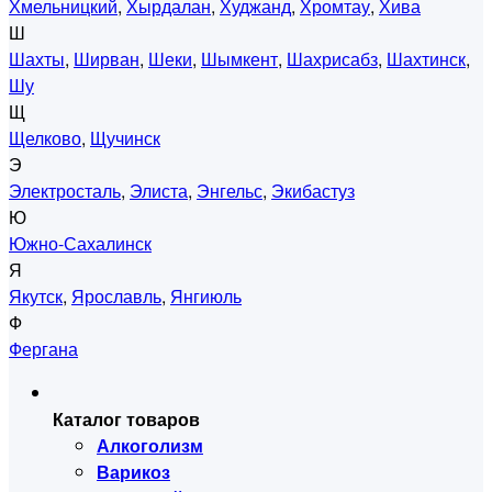
Хмельницкий
,
Хырдалан
,
Худжанд
,
Хромтау
,
Хива
Ш
Шахты
,
Ширван
,
Шеки
,
Шымкент
,
Шахрисабз
,
Шахтинск
,
Шу
Щ
Щелково
,
Щучинск
Э
Электросталь
,
Элиста
,
Энгельс
,
Экибастуз
Ю
Южно-Сахалинск
Я
Якутск
,
Ярославль
,
Янгиюль
Ф
Фергана
Каталог товаров
Алкоголизм
Варикоз