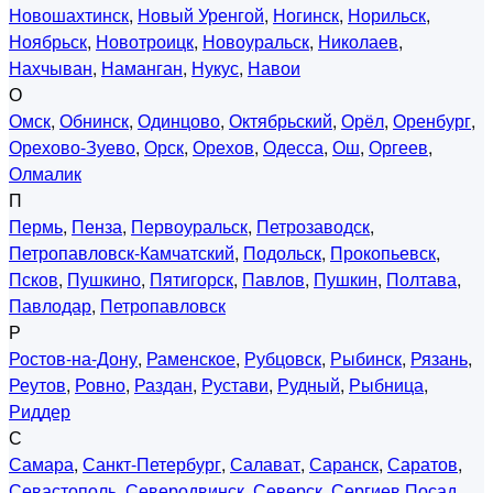
Новошахтинск
,
Новый Уренгой
,
Ногинск
,
Норильск
,
Ноябрьск
,
Новотроицк
,
Новоуральск
,
Николаев
,
Нахчыван
,
Наманган
,
Нукус
,
Навои
О
Омск
,
Обнинск
,
Одинцово
,
Октябрьский
,
Орёл
,
Оренбург
,
Орехово-Зуево
,
Орск
,
Орехов
,
Одесса
,
Ош
,
Оргеев
,
Олмалик
П
Пермь
,
Пенза
,
Первоуральск
,
Петрозаводск
,
Петропавловск-Камчатский
,
Подольск
,
Прокопьевск
,
Псков
,
Пушкино
,
Пятигорск
,
Павлов
,
Пушкин
,
Полтава
,
Павлодар
,
Петропавловск
Р
Ростов-на-Дону
,
Раменское
,
Рубцовск
,
Рыбинск
,
Рязань
,
Реутов
,
Ровно
,
Раздан
,
Рустави
,
Рудный
,
Рыбница
,
Риддер
С
Самара
,
Санкт-Петербург
,
Салават
,
Саранск
,
Саратов
,
Севастополь
,
Северодвинск
,
Северск
,
Сергиев Посад
,