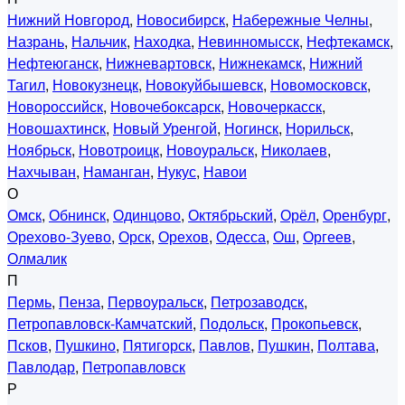
Нижний Новгород
,
Новосибирск
,
Набережные Челны
,
Назрань
,
Нальчик
,
Находка
,
Невинномысск
,
Нефтекамск
,
Нефтеюганск
,
Нижневартовск
,
Нижнекамск
,
Нижний
Тагил
,
Новокузнецк
,
Новокуйбышевск
,
Новомосковск
,
Новороссийск
,
Новочебоксарск
,
Новочеркасск
,
Новошахтинск
,
Новый Уренгой
,
Ногинск
,
Норильск
,
Ноябрьск
,
Новотроицк
,
Новоуральск
,
Николаев
,
Нахчыван
,
Наманган
,
Нукус
,
Навои
О
Омск
,
Обнинск
,
Одинцово
,
Октябрьский
,
Орёл
,
Оренбург
,
Орехово-Зуево
,
Орск
,
Орехов
,
Одесса
,
Ош
,
Оргеев
,
Олмалик
П
Пермь
,
Пенза
,
Первоуральск
,
Петрозаводск
,
Петропавловск-Камчатский
,
Подольск
,
Прокопьевск
,
Псков
,
Пушкино
,
Пятигорск
,
Павлов
,
Пушкин
,
Полтава
,
Павлодар
,
Петропавловск
Р