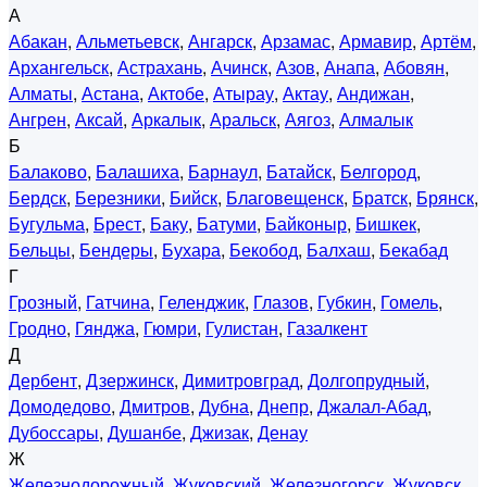
А
Абакан
,
Альметьевск
,
Ангарск
,
Арзамас
,
Армавир
,
Артём
,
Архангельск
,
Астрахань
,
Ачинск
,
Азов
,
Анапа
,
Абовян
,
Алматы
,
Астана
,
Актобе
,
Атырау
,
Актау
,
Андижан
,
Ангрен
,
Аксай
,
Аркалык
,
Аральск
,
Аягоз
,
Алмалык
Б
Балаково
,
Балашиха
,
Барнаул
,
Батайск
,
Белгород
,
Бердск
,
Березники
,
Бийск
,
Благовещенск
,
Братск
,
Брянск
,
Бугульма
,
Брест
,
Баку
,
Батуми
,
Байконыр
,
Бишкек
,
Бельцы
,
Бендеры
,
Бухара
,
Бекобод
,
Балхаш
,
Бекабад
Г
Грозный
,
Гатчина
,
Геленджик
,
Глазов
,
Губкин
,
Гомель
,
Гродно
,
Гянджа
,
Гюмри
,
Гулистан
,
Газалкент
Д
Дербент
,
Дзержинск
,
Димитровград
,
Долгопрудный
,
Домодедово
,
Дмитров
,
Дубна
,
Днепр
,
Джалал-Абад
,
Дубоссары
,
Душанбе
,
Джизак
,
Денау
Ж
Железнодорожный
,
Жуковский
,
Железногорск
,
Жуковск
,