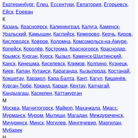
Екатеринбург
,
Елец
,
Ессентуки
,
Евпатория
,
Егорьевск
,
Ейск
,
Ереван
К
Казань
,
Красноярск
,
Калининград
,
Калуга
,
Каменск-
Уральский
,
Камышин
,
Каспийск
,
Кемерово
,
Керчь
,
Киров
,
Кисловодск
,
Ковров
,
Коломна
,
Комсомольск-на-Амуре
,
Копейск
,
Королёв
,
Кострома
,
Красногорск
,
Краснодар
,
Крымск
,
Курган
,
Курск
,
Кызыл
,
Каменск-Шахтинский
,
Канск
,
Кинешма
,
Киселевск
,
Климов
,
Колпино
,
Кузнецк
,
Киев
,
Капан
,
Кутаиси
,
Караганда
,
Кызылорда
,
Костанай
,
Кокшетау
,
Каракол
,
Кара-Балта
,
Кант
,
Кагул
,
Кишинёв
,
Курган-Тюбе
,
Коканд
,
Карши
,
Кентау
,
Капчагай
,
Кандыагаш
,
Каскелен
,
Каттакурган
М
Москва
,
Магнитогорск
,
Майкоп
,
Махачкала
,
Миасс
,
Мурманск
,
Муром
,
Мытищи
,
Магадан
,
Междуреченск
,
Мичуринск
,
Минск
,
Могилев
,
Мингячевир
,
Маргилан
,
Мубарек
Н