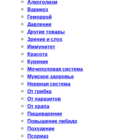
Алкоголизм
Варикоз
Геморрой
Давление
Другие товары
Зрение и слух
Иммунитет
Красота
Курение
Мочеполовая система
Мужское здоровье
Нервная система
От грибка
От паразитов
От храпа
Пищеварение
Повышение либидо
Похудение
Псориаз