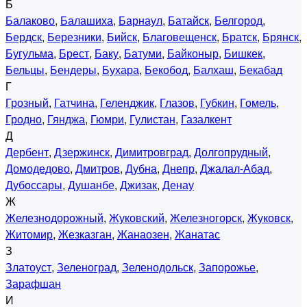
Б
Балаково
,
Балашиха
,
Барнаул
,
Батайск
,
Белгород
,
Бердск
,
Березники
,
Бийск
,
Благовещенск
,
Братск
,
Брянск
,
Бугульма
,
Брест
,
Баку
,
Батуми
,
Байконыр
,
Бишкек
,
Бельцы
,
Бендеры
,
Бухара
,
Бекобод
,
Балхаш
,
Бекабад
Г
Грозный
,
Гатчина
,
Геленджик
,
Глазов
,
Губкин
,
Гомель
,
Гродно
,
Гянджа
,
Гюмри
,
Гулистан
,
Газалкент
Д
Дербент
,
Дзержинск
,
Димитровград
,
Долгопрудный
,
Домодедово
,
Дмитров
,
Дубна
,
Днепр
,
Джалал-Абад
,
Дубоссары
,
Душанбе
,
Джизак
,
Денау
Ж
Железнодорожный
,
Жуковский
,
Железногорск
,
Жуковск
,
Житомир
,
Жезказган
,
Жанаозен
,
Жанатас
З
Златоуст
,
Зеленоград
,
Зеленодольск
,
Запорожье
,
Зарафшан
И