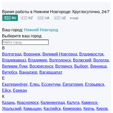
Время работы в Нижнем Новгороде:
Круглосуточно, 24/7
🇷🇺 RU
🇰🇿 KZ
🇺🇦 UA
🇺🇿 UZ
▾ ещё
Ваш город:
Нижний Новгород
Выберите ваш город
В
Волгоград
,
Воронеж
,
Великий Новгород
,
Владивосток
,
Владикавказ
,
Владимир
,
Волгодонск
,
Волжский
,
Вологда
,
Великие Луки
,
Воскресенск
,
Воткинск
,
Выборг
,
Винница
,
Витебск
,
Ванадзор
,
Вагаршапат
Е
Екатеринбург
,
Елец
,
Ессентуки
,
Евпатория
,
Егорьевск
,
Ейск
,
Ереван
К
Казань
,
Красноярск
,
Калининград
,
Калуга
,
Каменск-
Уральский
,
Камышин
,
Каспийск
,
Кемерово
,
Керчь
,
Киров
,