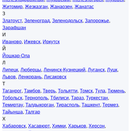
Житомир
,
Жезказган
,
Жанаозен
,
Жанатас
З
Златоуст
,
Зеленоград
,
Зеленодольск
,
Запорожье
,
Зарафшан
И
Иваново
,
Ижевск
,
Иркутск
Й
Йошкар-Ола
Л
Липецк
,
Люберцы
,
Ленинск-Кузнецкий
,
Луганск
,
Луцк
,
Львов
,
Ленкорань
,
Лисаковск
Т
Таганрог
,
Тамбов
,
Тверь
,
Тольятти
,
Томск
,
Тула
,
Тюмень
,
Тобольск
,
Тернополь
,
Тбилиси
,
Тараз
,
Туркестан
,
Темиртау
,
Талдыкорган
,
Тирасполь
,
Ташкент
,
Термез
,
Тайынша
,
Талгар
Х
Хабаровск
,
Хасавюрт
,
Химки
,
Харьков
,
Херсон
,