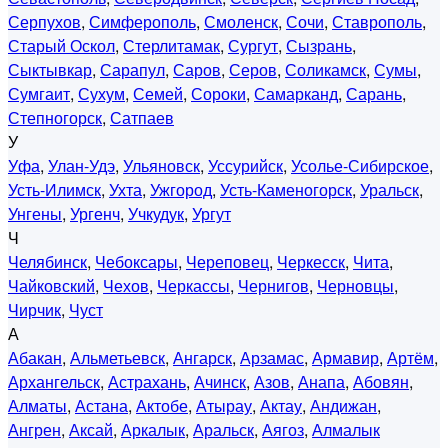
Серпухов
,
Симферополь
,
Смоленск
,
Сочи
,
Ставрополь
,
Старый Оскол
,
Стерлитамак
,
Сургут
,
Сызрань
,
Сыктывкар
,
Сарапул
,
Саров
,
Серов
,
Соликамск
,
Сумы
,
Сумгаит
,
Сухум
,
Семей
,
Сороки
,
Самарканд
,
Сарань
,
Степногорск
,
Сатпаев
У
Уфа
,
Улан-Удэ
,
Ульяновск
,
Уссурийск
,
Усолье-Сибирское
,
Усть-Илимск
,
Ухта
,
Ужгород
,
Усть-Каменогорск
,
Уральск
,
Унгены
,
Ургенч
,
Учкудук
,
Ургут
Ч
Челябинск
,
Чебоксары
,
Череповец
,
Черкесск
,
Чита
,
Чайковский
,
Чехов
,
Черкассы
,
Чернигов
,
Черновцы
,
Чирчик
,
Чуст
А
Абакан
,
Альметьевск
,
Ангарск
,
Арзамас
,
Армавир
,
Артём
,
Архангельск
,
Астрахань
,
Ачинск
,
Азов
,
Анапа
,
Абовян
,
Алматы
,
Астана
,
Актобе
,
Атырау
,
Актау
,
Андижан
,
Ангрен
,
Аксай
,
Аркалык
,
Аральск
,
Аягоз
,
Алмалык