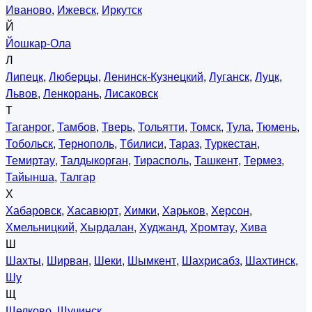
Иваново
,
Ижевск
,
Иркутск
Й
Йошкар-Ола
Л
Липецк
,
Люберцы
,
Ленинск-Кузнецкий
,
Луганск
,
Луцк
,
Львов
,
Ленкорань
,
Лисаковск
Т
Таганрог
,
Тамбов
,
Тверь
,
Тольятти
,
Томск
,
Тула
,
Тюмень
,
Тобольск
,
Тернополь
,
Тбилиси
,
Тараз
,
Туркестан
,
Темиртау
,
Талдыкорган
,
Тирасполь
,
Ташкент
,
Термез
,
Тайынша
,
Талгар
Х
Хабаровск
,
Хасавюрт
,
Химки
,
Харьков
,
Херсон
,
Хмельницкий
,
Хырдалан
,
Худжанд
,
Хромтау
,
Хива
Ш
Шахты
,
Ширван
,
Шеки
,
Шымкент
,
Шахрисабз
,
Шахтинск
,
Шу
Щ
Щелково
,
Щучинск