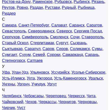
Ростов-на-Дону
,
Раменское
,
Рубцовск
,
Рыбинск
,
Рязань
,
Реутов
,
Ровно
,
Раздан
,
Рустави
,
Рудный
,
Рыбница
,
Риддер
С
Самара
,
Санкт-Петербург
,
Салават
,
Саранск
,
Саратов
,
Севастополь
,
Северодвинск
,
Северск
,
Сергиев Посад
,
Серпухов
,
Симферополь
,
Смоленск
,
Сочи
,
Ставрополь
,
Старый Оскол
,
Стерлитамак
,
Сургут
,
Сызрань
,
Сыктывкар
,
Сарапул
,
Саров
,
Серов
,
Соликамск
,
Сумы
,
Сумгаит
,
Сухум
,
Семей
,
Сороки
,
Самарканд
,
Сарань
,
Степногорск
,
Сатпаев
У
Уфа
,
Улан-Удэ
,
Ульяновск
,
Уссурийск
,
Усолье-Сибирское
,
Усть-Илимск
,
Ухта
,
Ужгород
,
Усть-Каменогорск
,
Уральск
,
Унгены
,
Ургенч
,
Учкудук
,
Ургут
Ч
Челябинск
,
Чебоксары
,
Череповец
,
Черкесск
,
Чита
,
Чайковский
,
Чехов
,
Черкассы
,
Чернигов
,
Черновцы
,
Чирчик
,
Чуст