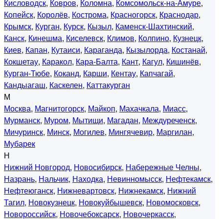
Кисловодск
,
Ковров
,
Коломна
,
Комсомольск-на-Амуре
,
Копейск
,
Королёв
,
Кострома
,
Красногорск
,
Краснодар
,
Крымск
,
Курган
,
Курск
,
Кызыл
,
Каменск-Шахтинский
,
Канск
,
Кинешма
,
Киселевск
,
Климов
,
Колпино
,
Кузнецк
,
Киев
,
Капан
,
Кутаиси
,
Караганда
,
Кызылорда
,
Костанай
,
Кокшетау
,
Каракол
,
Кара-Балта
,
Кант
,
Кагул
,
Кишинёв
,
Курган-Тюбе
,
Коканд
,
Карши
,
Кентау
,
Капчагай
,
Кандыагаш
,
Каскелен
,
Каттакурган
М
Москва
,
Магнитогорск
,
Майкоп
,
Махачкала
,
Миасс
,
Мурманск
,
Муром
,
Мытищи
,
Магадан
,
Междуреченск
,
Мичуринск
,
Минск
,
Могилев
,
Мингячевир
,
Маргилан
,
Мубарек
Н
Нижний Новгород
,
Новосибирск
,
Набережные Челны
,
Назрань
,
Нальчик
,
Находка
,
Невинномысск
,
Нефтекамск
,
Нефтеюганск
,
Нижневартовск
,
Нижнекамск
,
Нижний
Тагил
,
Новокузнецк
,
Новокуйбышевск
,
Новомосковск
,
Новороссийск
,
Новочебоксарск
,
Новочеркасск
,