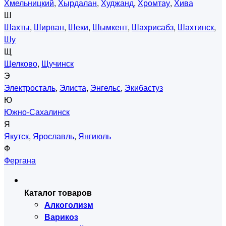
Хмельницкий
,
Хырдалан
,
Худжанд
,
Хромтау
,
Хива
Ш
Шахты
,
Ширван
,
Шеки
,
Шымкент
,
Шахрисабз
,
Шахтинск
,
Шу
Щ
Щелково
,
Щучинск
Э
Электросталь
,
Элиста
,
Энгельс
,
Экибастуз
Ю
Южно-Сахалинск
Я
Якутск
,
Ярославль
,
Янгиюль
Ф
Фергана
Каталог товаров
Алкоголизм
Варикоз