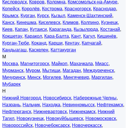
Кисловодск
,
Ковров
,
Коломна
,
Комсомольск-на-Амуре
,
Копейск
,
Королёв
,
Кострома
,
Красногорск
,
Краснодар
,
Крымск
,
Курган
,
Курск
,
Кызыл
,
Каменск-Шахтинский
,
Канск
,
Кинешма
,
Киселевск
,
Климов
,
Колпино
,
Кузнецк
,
Киев
,
Капан
,
Кутаиси
,
Караганда
,
Кызылорда
,
Костанай
,
Кокшетау
,
Каракол
,
Кара-Балта
,
Кант
,
Кагул
,
Кишинёв
,
Курган-Тюбе
,
Коканд
,
Карши
,
Кентау
,
Капчагай
,
Кандыагаш
,
Каскелен
,
Каттакурган
М
Москва
,
Магнитогорск
,
Майкоп
,
Махачкала
,
Миасс
,
Мурманск
,
Муром
,
Мытищи
,
Магадан
,
Междуреченск
,
Мичуринск
,
Минск
,
Могилев
,
Мингячевир
,
Маргилан
,
Мубарек
Н
Нижний Новгород
,
Новосибирск
,
Набережные Челны
,
Назрань
,
Нальчик
,
Находка
,
Невинномысск
,
Нефтекамск
,
Нефтеюганск
,
Нижневартовск
,
Нижнекамск
,
Нижний
Тагил
,
Новокузнецк
,
Новокуйбышевск
,
Новомосковск
,
Новороссийск
,
Новочебоксарск
,
Новочеркасск
,