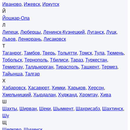
Иваново
,
Ижевск
,
Иркутск
Й
Йошкар-Ола
Л
Липецк
,
Люберцы
,
Ленинск-Кузнецкий
,
Луганск
,
Луцк
,
Львов
,
Ленкорань
,
Лисаковск
Т
Таганрог
,
Тамбов
,
Тверь
,
Тольятти
,
Томск
,
Тула
,
Тюмень
,
Тобольск
,
Тернополь
,
Тбилиси
,
Тараз
,
Туркестан
,
Темиртау
,
Талдыкорган
,
Тирасполь
,
Ташкент
,
Термез
,
Тайынша
,
Талгар
Х
Хабаровск
,
Хасавюрт
,
Химки
,
Харьков
,
Херсон
,
Хмельницкий
,
Хырдалан
,
Худжанд
,
Хромтау
,
Хива
Ш
Шахты
,
Ширван
,
Шеки
,
Шымкент
,
Шахрисабз
,
Шахтинск
,
Шу
Щ
Щелково
,
Щучинск