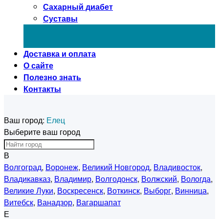
Сахарный диабет
Суставы
Доставка и оплата
О сайте
Полезно знать
Контакты
Ваш город:
Елец
Выберите ваш город
В
Волгоград
,
Воронеж
,
Великий Новгород
,
Владивосток
,
Владикавказ
,
Владимир
,
Волгодонск
,
Волжский
,
Вологда
,
Великие Луки
,
Воскресенск
,
Воткинск
,
Выборг
,
Винница
,
Витебск
,
Ванадзор
,
Вагаршапат
Е