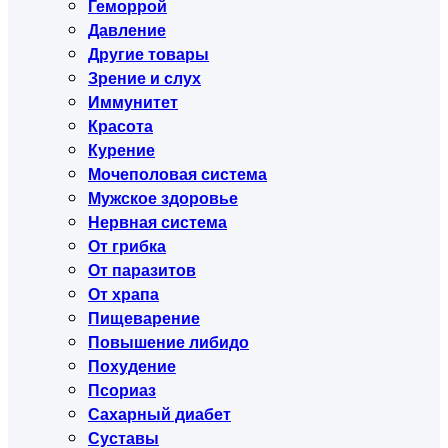
Геморрой
Давление
Другие товары
Зрение и слух
Иммунитет
Красота
Курение
Мочеполовая система
Мужское здоровье
Нервная система
От грибка
От паразитов
От храпа
Пищеварение
Повышение либидо
Похудение
Псориаз
Сахарный диабет
Суставы