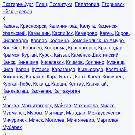
Екатеринбург
,
Елец
,
Ессентуки
,
Евпатория
,
Егорьевск
,
Ейск
,
Ереван
К
Казань
,
Красноярск
,
Калининград
,
Калуга
,
Каменск-
Уральский
,
Камышин
,
Каспийск
,
Кемерово
,
Керчь
,
Киров
,
Кисловодск
,
Ковров
,
Коломна
,
Комсомольск-на-Амуре
,
Копейск
,
Королёв
,
Кострома
,
Красногорск
,
Краснодар
,
Крымск
,
Курган
,
Курск
,
Кызыл
,
Каменск-Шахтинский
,
Канск
,
Кинешма
,
Киселевск
,
Климов
,
Колпино
,
Кузнецк
,
Киев
,
Капан
,
Кутаиси
,
Караганда
,
Кызылорда
,
Костанай
,
Кокшетау
,
Каракол
,
Кара-Балта
,
Кант
,
Кагул
,
Кишинёв
,
Курган-Тюбе
,
Коканд
,
Карши
,
Кентау
,
Капчагай
,
Кандыагаш
,
Каскелен
,
Каттакурган
М
Москва
,
Магнитогорск
,
Майкоп
,
Махачкала
,
Миасс
,
Мурманск
,
Муром
,
Мытищи
,
Магадан
,
Междуреченск
,
Мичуринск
,
Минск
,
Могилев
,
Мингячевир
,
Маргилан
,
Мубарек
Н