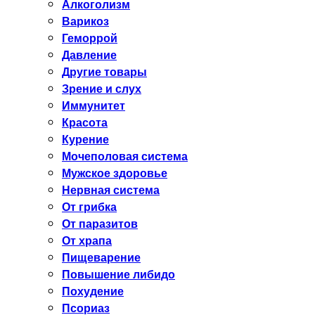
Алкоголизм
Варикоз
Геморрой
Давление
Другие товары
Зрение и слух
Иммунитет
Красота
Курение
Мочеполовая система
Мужское здоровье
Нервная система
От грибка
От паразитов
От храпа
Пищеварение
Повышение либидо
Похудение
Псориаз