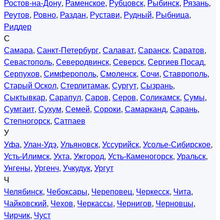
Ростов-на-Дону
,
Раменское
,
Рубцовск
,
Рыбинск
,
Рязань
,
Реутов
,
Ровно
,
Раздан
,
Рустави
,
Рудный
,
Рыбница
,
Риддер
С
Самара
,
Санкт-Петербург
,
Салават
,
Саранск
,
Саратов
,
Севастополь
,
Северодвинск
,
Северск
,
Сергиев Посад
,
Серпухов
,
Симферополь
,
Смоленск
,
Сочи
,
Ставрополь
,
Старый Оскол
,
Стерлитамак
,
Сургут
,
Сызрань
,
Сыктывкар
,
Сарапул
,
Саров
,
Серов
,
Соликамск
,
Сумы
,
Сумгаит
,
Сухум
,
Семей
,
Сороки
,
Самарканд
,
Сарань
,
Степногорск
,
Сатпаев
У
Уфа
,
Улан-Удэ
,
Ульяновск
,
Уссурийск
,
Усолье-Сибирское
,
Усть-Илимск
,
Ухта
,
Ужгород
,
Усть-Каменогорск
,
Уральск
,
Унгены
,
Ургенч
,
Учкудук
,
Ургут
Ч
Челябинск
,
Чебоксары
,
Череповец
,
Черкесск
,
Чита
,
Чайковский
,
Чехов
,
Черкассы
,
Чернигов
,
Черновцы
,
Чирчик
,
Чуст