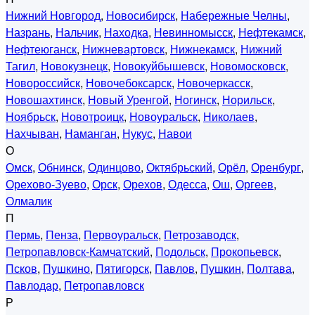
Нижний Новгород
,
Новосибирск
,
Набережные Челны
,
Назрань
,
Нальчик
,
Находка
,
Невинномысск
,
Нефтекамск
,
Нефтеюганск
,
Нижневартовск
,
Нижнекамск
,
Нижний
Тагил
,
Новокузнецк
,
Новокуйбышевск
,
Новомосковск
,
Новороссийск
,
Новочебоксарск
,
Новочеркасск
,
Новошахтинск
,
Новый Уренгой
,
Ногинск
,
Норильск
,
Ноябрьск
,
Новотроицк
,
Новоуральск
,
Николаев
,
Нахчыван
,
Наманган
,
Нукус
,
Навои
О
Омск
,
Обнинск
,
Одинцово
,
Октябрьский
,
Орёл
,
Оренбург
,
Орехово-Зуево
,
Орск
,
Орехов
,
Одесса
,
Ош
,
Оргеев
,
Олмалик
П
Пермь
,
Пенза
,
Первоуральск
,
Петрозаводск
,
Петропавловск-Камчатский
,
Подольск
,
Прокопьевск
,
Псков
,
Пушкино
,
Пятигорск
,
Павлов
,
Пушкин
,
Полтава
,
Павлодар
,
Петропавловск
Р