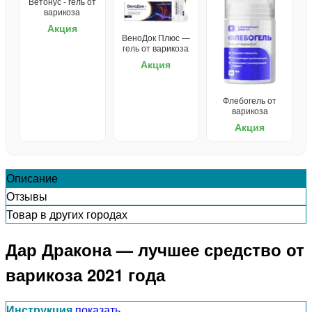
Ветонус - гель от
варикоза
Акция
ВеноДок Плюс —
гель от варикоза
Акция
Флебогель от
варикоза
Акция
Описание
Отзывы
Товар в других городах
Дар Дракона — лучшее средство от
варикоза 2021 года
Инструкция
показать