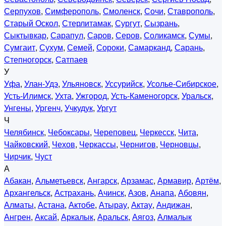
Серпухов
,
Симферополь
,
Смоленск
,
Сочи
,
Ставрополь
,
Старый Оскол
,
Стерлитамак
,
Сургут
,
Сызрань
,
Сыктывкар
,
Сарапул
,
Саров
,
Серов
,
Соликамск
,
Сумы
,
Сумгаит
,
Сухум
,
Семей
,
Сороки
,
Самарканд
,
Сарань
,
Степногорск
,
Сатпаев
У
Уфа
,
Улан-Удэ
,
Ульяновск
,
Уссурийск
,
Усолье-Сибирское
,
Усть-Илимск
,
Ухта
,
Ужгород
,
Усть-Каменогорск
,
Уральск
,
Унгены
,
Ургенч
,
Учкудук
,
Ургут
Ч
Челябинск
,
Чебоксары
,
Череповец
,
Черкесск
,
Чита
,
Чайковский
,
Чехов
,
Черкассы
,
Чернигов
,
Черновцы
,
Чирчик
,
Чуст
А
Абакан
,
Альметьевск
,
Ангарск
,
Арзамас
,
Армавир
,
Артём
,
Архангельск
,
Астрахань
,
Ачинск
,
Азов
,
Анапа
,
Абовян
,
Алматы
,
Астана
,
Актобе
,
Атырау
,
Актау
,
Андижан
,
Ангрен
,
Аксай
,
Аркалык
,
Аральск
,
Аягоз
,
Алмалык