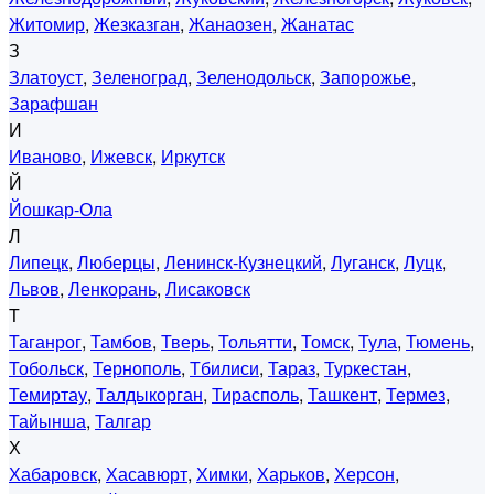
Житомир
,
Жезказган
,
Жанаозен
,
Жанатас
З
Златоуст
,
Зеленоград
,
Зеленодольск
,
Запорожье
,
Зарафшан
И
Иваново
,
Ижевск
,
Иркутск
Й
Йошкар-Ола
Л
Липецк
,
Люберцы
,
Ленинск-Кузнецкий
,
Луганск
,
Луцк
,
Львов
,
Ленкорань
,
Лисаковск
Т
Таганрог
,
Тамбов
,
Тверь
,
Тольятти
,
Томск
,
Тула
,
Тюмень
,
Тобольск
,
Тернополь
,
Тбилиси
,
Тараз
,
Туркестан
,
Темиртау
,
Талдыкорган
,
Тирасполь
,
Ташкент
,
Термез
,
Тайынша
,
Талгар
Х
Хабаровск
,
Хасавюрт
,
Химки
,
Харьков
,
Херсон
,