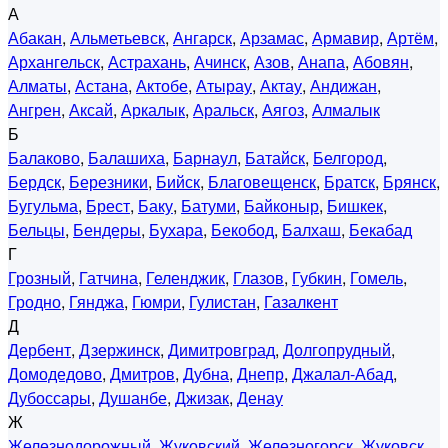
А
Абакан
,
Альметьевск
,
Ангарск
,
Арзамас
,
Армавир
,
Артём
,
Архангельск
,
Астрахань
,
Ачинск
,
Азов
,
Анапа
,
Абовян
,
Алматы
,
Астана
,
Актобе
,
Атырау
,
Актау
,
Андижан
,
Ангрен
,
Аксай
,
Аркалык
,
Аральск
,
Аягоз
,
Алмалык
Б
Балаково
,
Балашиха
,
Барнаул
,
Батайск
,
Белгород
,
Бердск
,
Березники
,
Бийск
,
Благовещенск
,
Братск
,
Брянск
,
Бугульма
,
Брест
,
Баку
,
Батуми
,
Байконыр
,
Бишкек
,
Бельцы
,
Бендеры
,
Бухара
,
Бекобод
,
Балхаш
,
Бекабад
Г
Грозный
,
Гатчина
,
Геленджик
,
Глазов
,
Губкин
,
Гомель
,
Гродно
,
Гянджа
,
Гюмри
,
Гулистан
,
Газалкент
Д
Дербент
,
Дзержинск
,
Димитровград
,
Долгопрудный
,
Домодедово
,
Дмитров
,
Дубна
,
Днепр
,
Джалал-Абад
,
Дубоссары
,
Душанбе
,
Джизак
,
Денау
Ж
Железнодорожный
,
Жуковский
,
Железногорск
,
Жуковск
,