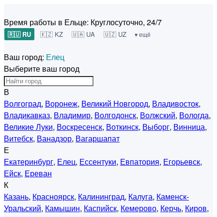
Время работы в Ельце:
Круглосуточно, 24/7
🇷🇺 RU
🇰🇿 KZ
🇺🇦 UA
🇺🇿 UZ
▾ ещё
Ваш город:
Елец
Выберите ваш город
В
Волгоград
,
Воронеж
,
Великий Новгород
,
Владивосток
,
Владикавказ
,
Владимир
,
Волгодонск
,
Волжский
,
Вологда
,
Великие Луки
,
Воскресенск
,
Воткинск
,
Выборг
,
Винница
,
Витебск
,
Ванадзор
,
Вагаршапат
Е
Екатеринбург
,
Елец
,
Ессентуки
,
Евпатория
,
Егорьевск
,
Ейск
,
Ереван
К
Казань
,
Красноярск
,
Калининград
,
Калуга
,
Каменск-
Уральский
,
Камышин
,
Каспийск
,
Кемерово
,
Керчь
,
Киров
,