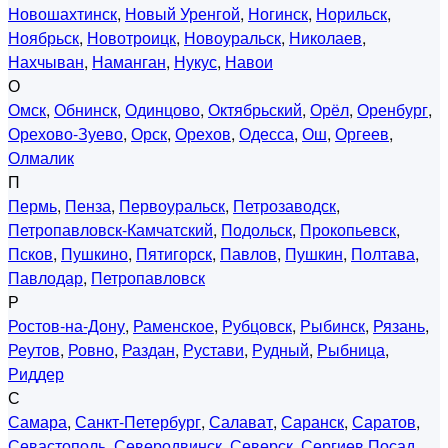
Новошахтинск
,
Новый Уренгой
,
Ногинск
,
Норильск
,
Ноябрьск
,
Новотроицк
,
Новоуральск
,
Николаев
,
Нахчыван
,
Наманган
,
Нукус
,
Навои
О
Омск
,
Обнинск
,
Одинцово
,
Октябрьский
,
Орёл
,
Оренбург
,
Орехово-Зуево
,
Орск
,
Орехов
,
Одесса
,
Ош
,
Оргеев
,
Олмалик
П
Пермь
,
Пенза
,
Первоуральск
,
Петрозаводск
,
Петропавловск-Камчатский
,
Подольск
,
Прокопьевск
,
Псков
,
Пушкино
,
Пятигорск
,
Павлов
,
Пушкин
,
Полтава
,
Павлодар
,
Петропавловск
Р
Ростов-на-Дону
,
Раменское
,
Рубцовск
,
Рыбинск
,
Рязань
,
Реутов
,
Ровно
,
Раздан
,
Рустави
,
Рудный
,
Рыбница
,
Риддер
С
Самара
,
Санкт-Петербург
,
Салават
,
Саранск
,
Саратов
,
Севастополь
,
Северодвинск
,
Северск
,
Сергиев Посад
,