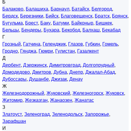
Б
Балаково
,
Балашиха
,
Барнаул
,
Батайск
,
Белгород
,
Бердск
,
Березники
,
Бийск
,
Благовещенск
,
Братск
,
Брянск
,
Бугульма
,
Брест
,
Баку
,
Батуми
,
Байконыр
,
Бишкек
,
Бельцы
,
Бендеры
,
Бухара
,
Бекобод
,
Балхаш
,
Бекабад
Г
Грозный
,
Гатчина
,
Геленджик
,
Глазов
,
Губкин
,
Гомель
,
Гродно
,
Гянджа
,
Гюмри
,
Гулистан
,
Газалкент
Д
Дербент
,
Дзержинск
,
Димитровград
,
Долгопрудный
,
Домодедово
,
Дмитров
,
Дубна
,
Днепр
,
Джалал-Абад
,
Дубоссары
,
Душанбе
,
Джизак
,
Денау
Ж
Железнодорожный
,
Жуковский
,
Железногорск
,
Жуковск
,
Житомир
,
Жезказган
,
Жанаозен
,
Жанатас
З
Златоуст
,
Зеленоград
,
Зеленодольск
,
Запорожье
,
Зарафшан
И