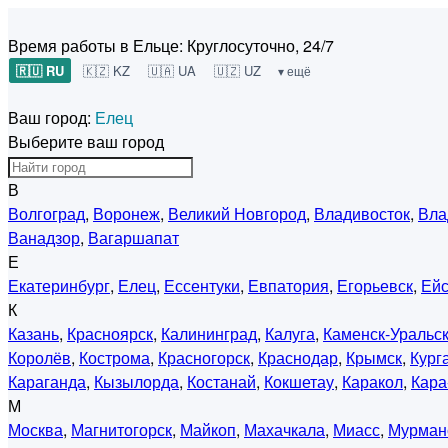
Время работы в Ельце:
Круглосуточно, 24/7
🇷🇺 RU
🇰🇿 KZ
🇺🇦 UA
🇺🇿 UZ
▾ ещё
Ваш город:
Елец
Выберите ваш город
В
Волгоград
,
Воронеж
,
Великий Новгород
,
Владивосток
,
Вла
Ванадзор
,
Вагаршапат
Е
Екатеринбург
,
Елец
,
Ессентуки
,
Евпатория
,
Егорьевск
,
Ейс
К
Казань
,
Красноярск
,
Калининград
,
Калуга
,
Каменск-Уральс
Королёв
,
Кострома
,
Красногорск
,
Краснодар
,
Крымск
,
Кург
Караганда
,
Кызылорда
,
Костанай
,
Кокшетау
,
Каракол
,
Кара
М
Москва
,
Магнитогорск
,
Майкоп
,
Махачкала
,
Миасс
,
Мурман