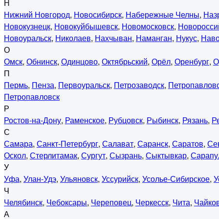
Н
Нижний Новгород
,
Новосибирск
,
Набережные Челны
,
Наз
Новокузнецк
,
Новокуйбышевск
,
Новомосковск
,
Новоросси
Новоуральск
,
Николаев
,
Нахчыван
,
Наманган
,
Нукус
,
Нав
О
Омск
,
Обнинск
,
Одинцово
,
Октябрьский
,
Орёл
,
Оренбург
,
О
П
Пермь
,
Пенза
,
Первоуральск
,
Петрозаводск
,
Петропавловс
Петропавловск
Р
Ростов-на-Дону
,
Раменское
,
Рубцовск
,
Рыбинск
,
Рязань
,
Р
С
Самара
,
Санкт-Петербург
,
Салават
,
Саранск
,
Саратов
,
Се
Оскол
,
Стерлитамак
,
Сургут
,
Сызрань
,
Сыктывкар
,
Сарапу
У
Уфа
,
Улан-Удэ
,
Ульяновск
,
Уссурийск
,
Усолье-Сибирское
,
У
Ч
Челябинск
,
Чебоксары
,
Череповец
,
Черкесск
,
Чита
,
Чайко
А