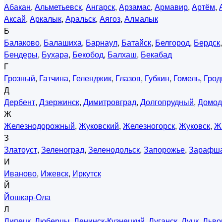
Абакан
,
Альметьевск
,
Ангарск
,
Арзамас
,
Армавир
,
Артём
,
Аксай
,
Аркалык
,
Аральск
,
Аягоз
,
Алмалык
Б
Балаково
,
Балашиха
,
Барнаул
,
Батайск
,
Белгород
,
Бердск
Бендеры
,
Бухара
,
Бекобод
,
Балхаш
,
Бекабад
Г
Грозный
,
Гатчина
,
Геленджик
,
Глазов
,
Губкин
,
Гомель
,
Грод
Д
Дербент
,
Дзержинск
,
Димитровград
,
Долгопрудный
,
Домод
Ж
Железнодорожный
,
Жуковский
,
Железногорск
,
Жуковск
,
Ж
З
Златоуст
,
Зеленоград
,
Зеленодольск
,
Запорожье
,
Зарафш
И
Иваново
,
Ижевск
,
Иркутск
Й
Йошкар-Ола
Л
Липецк
,
Люберцы
,
Ленинск-Кузнецкий
,
Луганск
,
Луцк
,
Льво