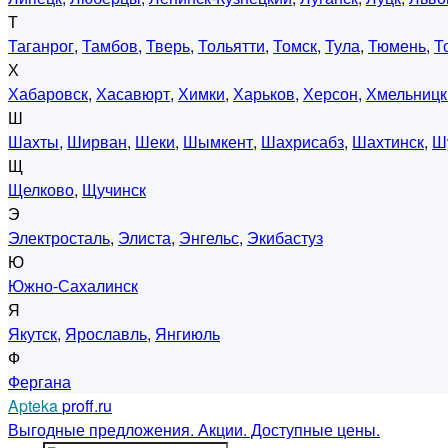
Т
Таганрог
,
Тамбов
,
Тверь
,
Тольятти
,
Томск
,
Тула
,
Тюмень
,
Т
Х
Хабаровск
,
Хасавюрт
,
Химки
,
Харьков
,
Херсон
,
Хмельницк
Ш
Шахты
,
Ширван
,
Шеки
,
Шымкент
,
Шахрисабз
,
Шахтинск
,
Ш
Щ
Щелково
,
Щучинск
Э
Электросталь
,
Элиста
,
Энгельс
,
Экибастуз
Ю
Южно-Сахалинск
Я
Якутск
,
Ярославль
,
Янгиюль
Ф
Фергана
Apteka
proff.ru
Выгодные предложения. Акции. Доступные цены.