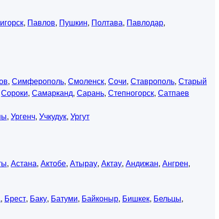
игорск
,
Павлов
,
Пушкин
,
Полтава
,
Павлодар
,
ов
,
Симферополь
,
Смоленск
,
Сочи
,
Ставрополь
,
Старый
,
Сороки
,
Самарканд
,
Сарань
,
Степногорск
,
Сатпаев
ны
,
Ургенч
,
Учкудук
,
Ургут
ты
,
Астана
,
Актобе
,
Атырау
,
Актау
,
Андижан
,
Ангрен
,
а
,
Брест
,
Баку
,
Батуми
,
Байконыр
,
Бишкек
,
Бельцы
,