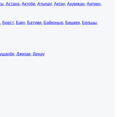
ты
,
Астана
,
Актобе
,
Атырау
,
Актау
,
Андижан
,
Ангрен
,
а
,
Брест
,
Баку
,
Батуми
,
Байконыр
,
Бишкек
,
Бельцы
,
ушанбе
,
Джизак
,
Денау