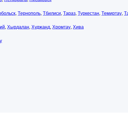
обольск
,
Тернополь
,
Тбилиси
,
Тараз
,
Туркестан
,
Темиртау
,
Т
ий
,
Хырдалан
,
Худжанд
,
Хромтау
,
Хива
у