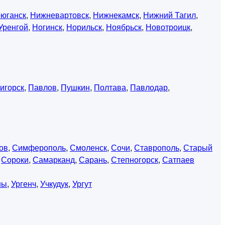
юганск
,
Нижневартовск
,
Нижнекамск
,
Нижний Тагил
,
Уренгой
,
Ногинск
,
Норильск
,
Ноябрьск
,
Новотроицк
,
игорск
,
Павлов
,
Пушкин
,
Полтава
,
Павлодар
,
ов
,
Симферополь
,
Смоленск
,
Сочи
,
Ставрополь
,
Старый
,
Сороки
,
Самарканд
,
Сарань
,
Степногорск
,
Сатпаев
ны
,
Ургенч
,
Учкудук
,
Ургут