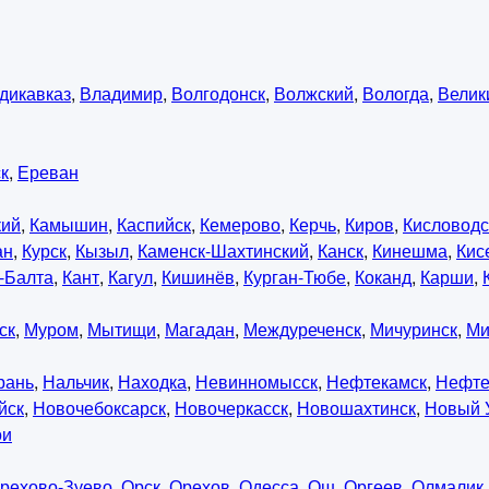
дикавказ
,
Владимир
,
Волгодонск
,
Волжский
,
Вологда
,
Велик
к
,
Ереван
кий
,
Камышин
,
Каспийск
,
Кемерово
,
Керчь
,
Киров
,
Кисловодс
ан
,
Курск
,
Кызыл
,
Каменск-Шахтинский
,
Канск
,
Кинешма
,
Кис
-Балта
,
Кант
,
Кагул
,
Кишинёв
,
Курган-Тюбе
,
Коканд
,
Карши
,
ск
,
Муром
,
Мытищи
,
Магадан
,
Междуреченск
,
Мичуринск
,
Ми
рань
,
Нальчик
,
Находка
,
Невинномысск
,
Нефтекамск
,
Нефте
йск
,
Новочебоксарск
,
Новочеркасск
,
Новошахтинск
,
Новый 
ои
рехово-Зуево
,
Орск
,
Орехов
,
Одесса
,
Ош
,
Оргеев
,
Олмалик