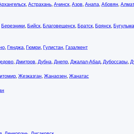
Архангельск
,
Астрахань
,
Ачинск
,
Азов
,
Анапа
,
Абовян
,
Алма
,
Березники
,
Бийск
,
Благовещенск
,
Братск
,
Брянск
,
Бугульм
но
,
Гянджа
,
Гюмри
,
Гулистан
,
Газалкент
едово
,
Дмитров
,
Дубна
,
Днепр
,
Джалал-Абад
,
Дубоссары
,
Д
итомир
,
Жезказган
,
Жанаозен
,
Жанатас
ан
в
,
Ленкорань
,
Лисаковск