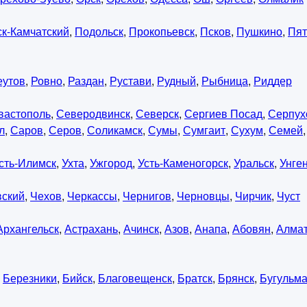
к-Камчатский
,
Подольск
,
Прокопьевск
,
Псков
,
Пушкино
,
Пят
еутов
,
Ровно
,
Раздан
,
Рустави
,
Рудный
,
Рыбница
,
Риддер
вастополь
,
Северодвинск
,
Северск
,
Сергиев Посад
,
Серпух
л
,
Саров
,
Серов
,
Соликамск
,
Сумы
,
Сумгаит
,
Сухум
,
Семей
сть-Илимск
,
Ухта
,
Ужгород
,
Усть-Каменогорск
,
Уральск
,
Унге
вский
,
Чехов
,
Черкассы
,
Чернигов
,
Черновцы
,
Чирчик
,
Чуст
Архангельск
,
Астрахань
,
Ачинск
,
Азов
,
Анапа
,
Абовян
,
Алма
,
Березники
,
Бийск
,
Благовещенск
,
Братск
,
Брянск
,
Бугульм