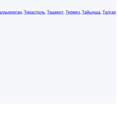
алдыкорган
,
Тирасполь
,
Ташкент
,
Термез
,
Тайынша
,
Талгар