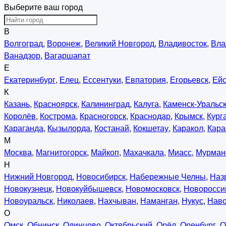
Выберите ваш город
В
Волгоград
,
Воронеж
,
Великий Новгород
,
Владивосток
,
Вла
Ванадзор
,
Вагаршапат
Е
Екатеринбург
,
Елец
,
Ессентуки
,
Евпатория
,
Егорьевск
,
Ейс
К
Казань
,
Красноярск
,
Калининград
,
Калуга
,
Каменск-Уральс
Королёв
,
Кострома
,
Красногорск
,
Краснодар
,
Крымск
,
Кург
Караганда
,
Кызылорда
,
Костанай
,
Кокшетау
,
Каракол
,
Кара
М
Москва
,
Магнитогорск
,
Майкоп
,
Махачкала
,
Миасс
,
Мурман
Н
Нижний Новгород
,
Новосибирск
,
Набережные Челны
,
Наз
Новокузнецк
,
Новокуйбышевск
,
Новомосковск
,
Новоросси
Новоуральск
,
Николаев
,
Нахчыван
,
Наманган
,
Нукус
,
Нав
О
Омск
,
Обнинск
,
Одинцово
,
Октябрьский
,
Орёл
,
Оренбург
,
О