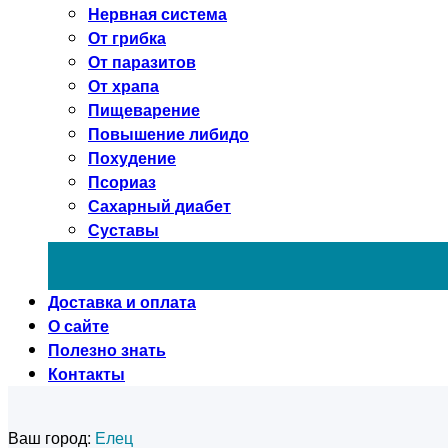
Нервная система
От грибка
От паразитов
От храпа
Пищеварение
Повышение либидо
Похудение
Псориаз
Сахарный диабет
Суставы
Доставка и оплата
О сайте
Полезно знать
Контакты
Ваш город:
Елец