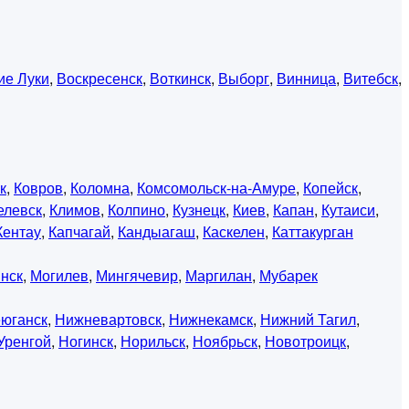
ие Луки
,
Воскресенск
,
Воткинск
,
Выборг
,
Винница
,
Витебск
,
к
,
Ковров
,
Коломна
,
Комсомольск-на-Амуре
,
Копейск
,
елевск
,
Климов
,
Колпино
,
Кузнецк
,
Киев
,
Капан
,
Кутаиси
,
Кентау
,
Капчагай
,
Кандыагаш
,
Каскелен
,
Каттакурган
нск
,
Могилев
,
Мингячевир
,
Маргилан
,
Мубарек
юганск
,
Нижневартовск
,
Нижнекамск
,
Нижний Тагил
,
Уренгой
,
Ногинск
,
Норильск
,
Ноябрьск
,
Новотроицк
,