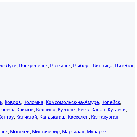
ие Луки
,
Воскресенск
,
Воткинск
,
Выборг
,
Винница
,
Витебск
,
к
,
Ковров
,
Коломна
,
Комсомольск-на-Амуре
,
Копейск
,
елевск
,
Климов
,
Колпино
,
Кузнецк
,
Киев
,
Капан
,
Кутаиси
,
Кентау
,
Капчагай
,
Кандыагаш
,
Каскелен
,
Каттакурган
нск
,
Могилев
,
Мингячевир
,
Маргилан
,
Мубарек