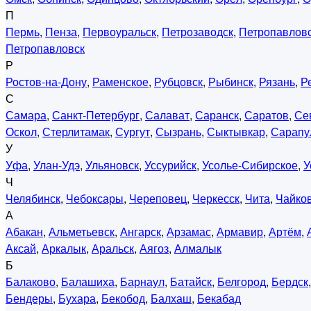
П
Пермь
,
Пенза
,
Первоуральск
,
Петрозаводск
,
Петропавловс
Петропавловск
Р
Ростов-на-Дону
,
Раменское
,
Рубцовск
,
Рыбинск
,
Рязань
,
Р
С
Самара
,
Санкт-Петербург
,
Салават
,
Саранск
,
Саратов
,
Се
Оскол
,
Стерлитамак
,
Сургут
,
Сызрань
,
Сыктывкар
,
Сарапу
У
Уфа
,
Улан-Удэ
,
Ульяновск
,
Уссурийск
,
Усолье-Сибирское
,
У
Ч
Челябинск
,
Чебоксары
,
Череповец
,
Черкесск
,
Чита
,
Чайко
А
Абакан
,
Альметьевск
,
Ангарск
,
Арзамас
,
Армавир
,
Артём
,
Аксай
,
Аркалык
,
Аральск
,
Аягоз
,
Алмалык
Б
Балаково
,
Балашиха
,
Барнаул
,
Батайск
,
Белгород
,
Бердск
Бендеры
,
Бухара
,
Бекобод
,
Балхаш
,
Бекабад