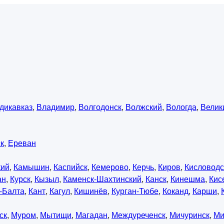
дикавказ
,
Владимир
,
Волгодонск
,
Волжский
,
Вологда
,
Велик
к
,
Ереван
кий
,
Камышин
,
Каспийск
,
Кемерово
,
Керчь
,
Киров
,
Кисловодс
ан
,
Курск
,
Кызыл
,
Каменск-Шахтинский
,
Канск
,
Кинешма
,
Кис
-Балта
,
Кант
,
Кагул
,
Кишинёв
,
Курган-Тюбе
,
Коканд
,
Карши
,
ск
,
Муром
,
Мытищи
,
Магадан
,
Междуреченск
,
Мичуринск
,
Ми