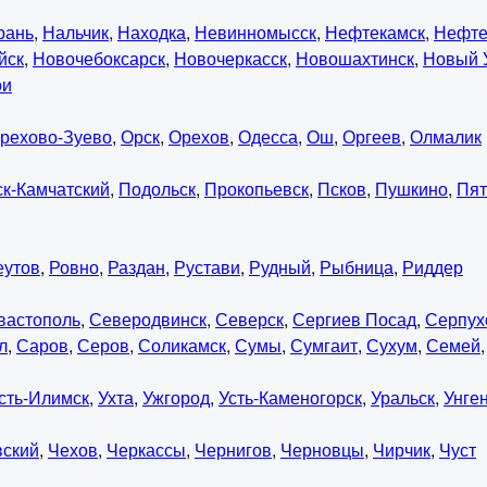
рань
,
Нальчик
,
Находка
,
Невинномысск
,
Нефтекамск
,
Нефте
йск
,
Новочебоксарск
,
Новочеркасск
,
Новошахтинск
,
Новый 
ои
рехово-Зуево
,
Орск
,
Орехов
,
Одесса
,
Ош
,
Оргеев
,
Олмалик
к-Камчатский
,
Подольск
,
Прокопьевск
,
Псков
,
Пушкино
,
Пят
еутов
,
Ровно
,
Раздан
,
Рустави
,
Рудный
,
Рыбница
,
Риддер
вастополь
,
Северодвинск
,
Северск
,
Сергиев Посад
,
Серпух
л
,
Саров
,
Серов
,
Соликамск
,
Сумы
,
Сумгаит
,
Сухум
,
Семей
сть-Илимск
,
Ухта
,
Ужгород
,
Усть-Каменогорск
,
Уральск
,
Унге
вский
,
Чехов
,
Черкассы
,
Чернигов
,
Черновцы
,
Чирчик
,
Чуст