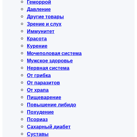
Геморрой
Давление
Другие товары
Зрение и слух
Иммунитет
Красота
Курение
Мочеполовая система
Мужское здоровье
Нервная система
От грибка
От паразитов
От храпа
Пищеварение
Повышение либидо
Похудение
Псориаз
Сахарный диабет
Суставы