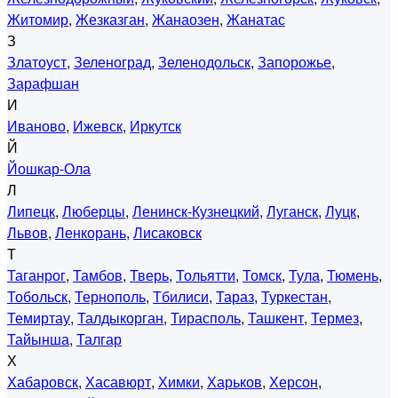
Житомир
,
Жезказган
,
Жанаозен
,
Жанатас
З
Златоуст
,
Зеленоград
,
Зеленодольск
,
Запорожье
,
Зарафшан
И
Иваново
,
Ижевск
,
Иркутск
Й
Йошкар-Ола
Л
Липецк
,
Люберцы
,
Ленинск-Кузнецкий
,
Луганск
,
Луцк
,
Львов
,
Ленкорань
,
Лисаковск
Т
Таганрог
,
Тамбов
,
Тверь
,
Тольятти
,
Томск
,
Тула
,
Тюмень
,
Тобольск
,
Тернополь
,
Тбилиси
,
Тараз
,
Туркестан
,
Темиртау
,
Талдыкорган
,
Тирасполь
,
Ташкент
,
Термез
,
Тайынша
,
Талгар
Х
Хабаровск
,
Хасавюрт
,
Химки
,
Харьков
,
Херсон
,