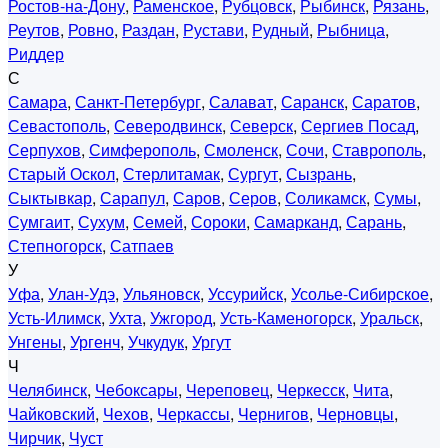
Ростов-на-Дону
,
Раменское
,
Рубцовск
,
Рыбинск
,
Рязань
,
Реутов
,
Ровно
,
Раздан
,
Рустави
,
Рудный
,
Рыбница
,
Риддер
С
Самара
,
Санкт-Петербург
,
Салават
,
Саранск
,
Саратов
,
Севастополь
,
Северодвинск
,
Северск
,
Сергиев Посад
,
Серпухов
,
Симферополь
,
Смоленск
,
Сочи
,
Ставрополь
,
Старый Оскол
,
Стерлитамак
,
Сургут
,
Сызрань
,
Сыктывкар
,
Сарапул
,
Саров
,
Серов
,
Соликамск
,
Сумы
,
Сумгаит
,
Сухум
,
Семей
,
Сороки
,
Самарканд
,
Сарань
,
Степногорск
,
Сатпаев
У
Уфа
,
Улан-Удэ
,
Ульяновск
,
Уссурийск
,
Усолье-Сибирское
,
Усть-Илимск
,
Ухта
,
Ужгород
,
Усть-Каменогорск
,
Уральск
,
Унгены
,
Ургенч
,
Учкудук
,
Ургут
Ч
Челябинск
,
Чебоксары
,
Череповец
,
Черкесск
,
Чита
,
Чайковский
,
Чехов
,
Черкассы
,
Чернигов
,
Черновцы
,
Чирчик
,
Чуст