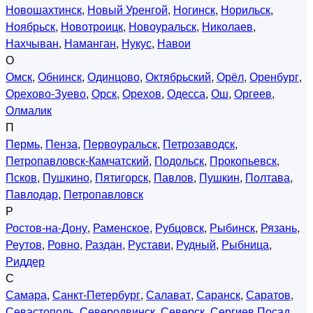
Новошахтинск
,
Новый Уренгой
,
Ногинск
,
Норильск
,
Ноябрьск
,
Новотроицк
,
Новоуральск
,
Николаев
,
Нахчыван
,
Наманган
,
Нукус
,
Навои
О
Омск
,
Обнинск
,
Одинцово
,
Октябрьский
,
Орёл
,
Оренбург
,
Орехово-Зуево
,
Орск
,
Орехов
,
Одесса
,
Ош
,
Оргеев
,
Олмалик
П
Пермь
,
Пенза
,
Первоуральск
,
Петрозаводск
,
Петропавловск-Камчатский
,
Подольск
,
Прокопьевск
,
Псков
,
Пушкино
,
Пятигорск
,
Павлов
,
Пушкин
,
Полтава
,
Павлодар
,
Петропавловск
Р
Ростов-на-Дону
,
Раменское
,
Рубцовск
,
Рыбинск
,
Рязань
,
Реутов
,
Ровно
,
Раздан
,
Рустави
,
Рудный
,
Рыбница
,
Риддер
С
Самара
,
Санкт-Петербург
,
Салават
,
Саранск
,
Саратов
,
Севастополь
,
Северодвинск
,
Северск
,
Сергиев Посад
,