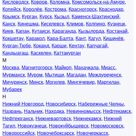
Кисловодск
,
Ковров
,
Коломна
,
Комсомольск-на-Амуре
,
Копейск
,
Королёв
,
Кострома
,
Красногорск
,
Краснодар
,
Крымск
,
Курган
,
Курск
,
Кызыл
,
Каменск-Шахтинский
,
Канск
,
Кинешма
,
Киселевск
,
Климов
,
Колпино
,
Кузнецк
,
Киев
,
Капан
,
Кутаиси
,
Караганда
,
Кызылорда
,
Костанай
,
Кокшетау
,
Каракол
,
Кара-Балта
,
Кант
,
Кагул
,
Кишинёв
,
Курган-Тюбе
,
Коканд
,
Карши
,
Кентау
,
Капчагай
,
Кандыагаш
,
Каскелен
,
Каттакурган
М
Москва
,
Магнитогорск
,
Майкоп
,
Махачкала
,
Миасс
,
Мурманск
,
Муром
,
Мытищи
,
Магадан
,
Междуреченск
,
Мичуринск
,
Минск
,
Могилев
,
Мингячевир
,
Маргилан
,
Мубарек
Н
Нижний Новгород
,
Новосибирск
,
Набережные Челны
,
Назрань
,
Нальчик
,
Находка
,
Невинномысск
,
Нефтекамск
,
Нефтеюганск
,
Нижневартовск
,
Нижнекамск
,
Нижний
Тагил
,
Новокузнецк
,
Новокуйбышевск
,
Новомосковск
,
Новороссийск
,
Новочебоксарск
,
Новочеркасск
,