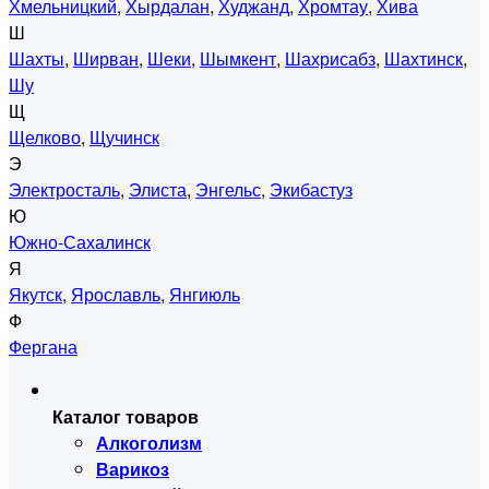
Хмельницкий
,
Хырдалан
,
Худжанд
,
Хромтау
,
Хива
Ш
Шахты
,
Ширван
,
Шеки
,
Шымкент
,
Шахрисабз
,
Шахтинск
,
Шу
Щ
Щелково
,
Щучинск
Э
Электросталь
,
Элиста
,
Энгельс
,
Экибастуз
Ю
Южно-Сахалинск
Я
Якутск
,
Ярославль
,
Янгиюль
Ф
Фергана
Каталог товаров
Алкоголизм
Варикоз