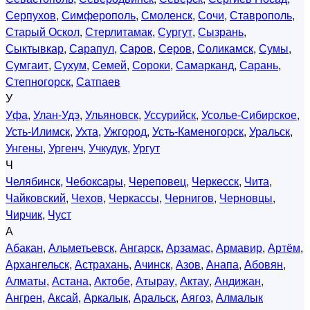
Серпухов
,
Симферополь
,
Смоленск
,
Сочи
,
Ставрополь
,
Старый Оскол
,
Стерлитамак
,
Сургут
,
Сызрань
,
Сыктывкар
,
Сарапул
,
Саров
,
Серов
,
Соликамск
,
Сумы
,
Сумгаит
,
Сухум
,
Семей
,
Сороки
,
Самарканд
,
Сарань
,
Степногорск
,
Сатпаев
У
Уфа
,
Улан-Удэ
,
Ульяновск
,
Уссурийск
,
Усолье-Сибирское
,
Усть-Илимск
,
Ухта
,
Ужгород
,
Усть-Каменогорск
,
Уральск
,
Унгены
,
Ургенч
,
Учкудук
,
Ургут
Ч
Челябинск
,
Чебоксары
,
Череповец
,
Черкесск
,
Чита
,
Чайковский
,
Чехов
,
Черкассы
,
Чернигов
,
Черновцы
,
Чирчик
,
Чуст
А
Абакан
,
Альметьевск
,
Ангарск
,
Арзамас
,
Армавир
,
Артём
,
Архангельск
,
Астрахань
,
Ачинск
,
Азов
,
Анапа
,
Абовян
,
Алматы
,
Астана
,
Актобе
,
Атырау
,
Актау
,
Андижан
,
Ангрен
,
Аксай
,
Аркалык
,
Аральск
,
Аягоз
,
Алмалык