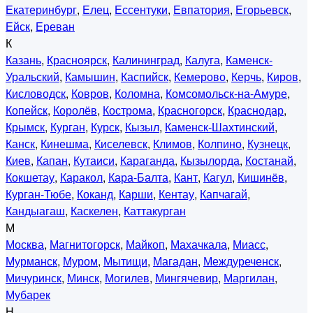
Екатеринбург
,
Елец
,
Ессентуки
,
Евпатория
,
Егорьевск
,
Ейск
,
Ереван
К
Казань
,
Красноярск
,
Калининград
,
Калуга
,
Каменск-
Уральский
,
Камышин
,
Каспийск
,
Кемерово
,
Керчь
,
Киров
,
Кисловодск
,
Ковров
,
Коломна
,
Комсомольск-на-Амуре
,
Копейск
,
Королёв
,
Кострома
,
Красногорск
,
Краснодар
,
Крымск
,
Курган
,
Курск
,
Кызыл
,
Каменск-Шахтинский
,
Канск
,
Кинешма
,
Киселевск
,
Климов
,
Колпино
,
Кузнецк
,
Киев
,
Капан
,
Кутаиси
,
Караганда
,
Кызылорда
,
Костанай
,
Кокшетау
,
Каракол
,
Кара-Балта
,
Кант
,
Кагул
,
Кишинёв
,
Курган-Тюбе
,
Коканд
,
Карши
,
Кентау
,
Капчагай
,
Кандыагаш
,
Каскелен
,
Каттакурган
М
Москва
,
Магнитогорск
,
Майкоп
,
Махачкала
,
Миасс
,
Мурманск
,
Муром
,
Мытищи
,
Магадан
,
Междуреченск
,
Мичуринск
,
Минск
,
Могилев
,
Мингячевир
,
Маргилан
,
Мубарек
Н