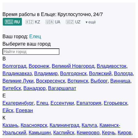
Время работы в Ельце:
Круглосуточно, 24/7
🇷🇺 RU
🇰🇿 KZ
🇺🇦 UA
🇺🇿 UZ
▾ ещё
Ваш город:
Елец
Выберите ваш город
В
Волгоград
,
Воронеж
,
Великий Новгород
,
Владивосток
,
Владикавказ
,
Владимир
,
Волгодонск
,
Волжский
,
Вологда
,
Великие Луки
,
Воскресенск
,
Воткинск
,
Выборг
,
Винница
,
Витебск
,
Ванадзор
,
Вагаршапат
Е
Екатеринбург
,
Елец
,
Ессентуки
,
Евпатория
,
Егорьевск
,
Ейск
,
Ереван
К
Казань
,
Красноярск
,
Калининград
,
Калуга
,
Каменск-
Уральский
,
Камышин
,
Каспийск
,
Кемерово
,
Керчь
,
Киров
,