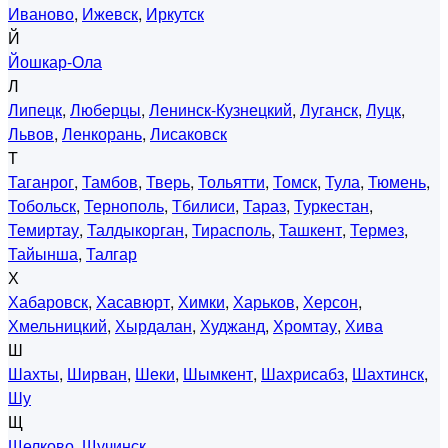
Иваново
,
Ижевск
,
Иркутск
Й
Йошкар-Ола
Л
Липецк
,
Люберцы
,
Ленинск-Кузнецкий
,
Луганск
,
Луцк
,
Львов
,
Ленкорань
,
Лисаковск
Т
Таганрог
,
Тамбов
,
Тверь
,
Тольятти
,
Томск
,
Тула
,
Тюмень
,
Тобольск
,
Тернополь
,
Тбилиси
,
Тараз
,
Туркестан
,
Темиртау
,
Талдыкорган
,
Тирасполь
,
Ташкент
,
Термез
,
Тайынша
,
Талгар
Х
Хабаровск
,
Хасавюрт
,
Химки
,
Харьков
,
Херсон
,
Хмельницкий
,
Хырдалан
,
Худжанд
,
Хромтау
,
Хива
Ш
Шахты
,
Ширван
,
Шеки
,
Шымкент
,
Шахрисабз
,
Шахтинск
,
Шу
Щ
Щелково
,
Щучинск