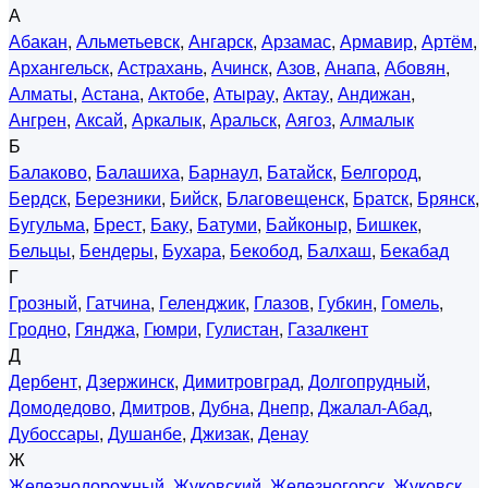
А
Абакан
,
Альметьевск
,
Ангарск
,
Арзамас
,
Армавир
,
Артём
,
Архангельск
,
Астрахань
,
Ачинск
,
Азов
,
Анапа
,
Абовян
,
Алматы
,
Астана
,
Актобе
,
Атырау
,
Актау
,
Андижан
,
Ангрен
,
Аксай
,
Аркалык
,
Аральск
,
Аягоз
,
Алмалык
Б
Балаково
,
Балашиха
,
Барнаул
,
Батайск
,
Белгород
,
Бердск
,
Березники
,
Бийск
,
Благовещенск
,
Братск
,
Брянск
,
Бугульма
,
Брест
,
Баку
,
Батуми
,
Байконыр
,
Бишкек
,
Бельцы
,
Бендеры
,
Бухара
,
Бекобод
,
Балхаш
,
Бекабад
Г
Грозный
,
Гатчина
,
Геленджик
,
Глазов
,
Губкин
,
Гомель
,
Гродно
,
Гянджа
,
Гюмри
,
Гулистан
,
Газалкент
Д
Дербент
,
Дзержинск
,
Димитровград
,
Долгопрудный
,
Домодедово
,
Дмитров
,
Дубна
,
Днепр
,
Джалал-Абад
,
Дубоссары
,
Душанбе
,
Джизак
,
Денау
Ж
Железнодорожный
,
Жуковский
,
Железногорск
,
Жуковск
,