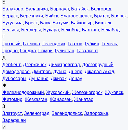
Б
Балаково
,
Балашиха
,
Барнаул
,
Батайск
,
Белгород
,
Бердск
,
Березники
,
Бийск
,
Благовещенск
,
Братск
,
Брянск
,
Бугульма
,
Брест
,
Баку
,
Батуми
,
Байконыр
,
Бишкек
,
Бельцы
,
Бендеры
,
Бухара
,
Бекобод
,
Балхаш
,
Бекабад
Г
Грозный
,
Гатчина
,
Геленджик
,
Глазов
,
Губкин
,
Гомель
,
Гродно
,
Гянджа
,
Гюмри
,
Гулистан
,
Газалкент
Д
Дербент
,
Дзержинск
,
Димитровград
,
Долгопрудный
,
Домодедово
,
Дмитров
,
Дубна
,
Днепр
,
Джалал-Абад
,
Дубоссары
,
Душанбе
,
Джизак
,
Денау
Ж
Железнодорожный
,
Жуковский
,
Железногорск
,
Жуковск
,
Житомир
,
Жезказган
,
Жанаозен
,
Жанатас
З
Златоуст
,
Зеленоград
,
Зеленодольск
,
Запорожье
,
Зарафшан
И