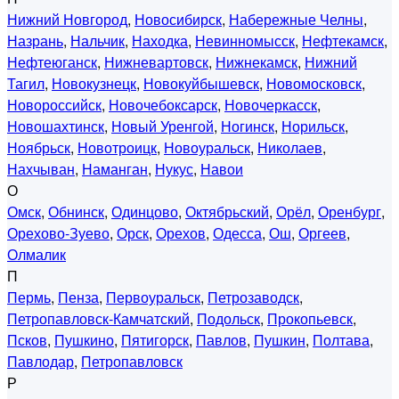
Нижний Новгород
,
Новосибирск
,
Набережные Челны
,
Назрань
,
Нальчик
,
Находка
,
Невинномысск
,
Нефтекамск
,
Нефтеюганск
,
Нижневартовск
,
Нижнекамск
,
Нижний
Тагил
,
Новокузнецк
,
Новокуйбышевск
,
Новомосковск
,
Новороссийск
,
Новочебоксарск
,
Новочеркасск
,
Новошахтинск
,
Новый Уренгой
,
Ногинск
,
Норильск
,
Ноябрьск
,
Новотроицк
,
Новоуральск
,
Николаев
,
Нахчыван
,
Наманган
,
Нукус
,
Навои
О
Омск
,
Обнинск
,
Одинцово
,
Октябрьский
,
Орёл
,
Оренбург
,
Орехово-Зуево
,
Орск
,
Орехов
,
Одесса
,
Ош
,
Оргеев
,
Олмалик
П
Пермь
,
Пенза
,
Первоуральск
,
Петрозаводск
,
Петропавловск-Камчатский
,
Подольск
,
Прокопьевск
,
Псков
,
Пушкино
,
Пятигорск
,
Павлов
,
Пушкин
,
Полтава
,
Павлодар
,
Петропавловск
Р