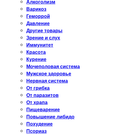
Алкоголизм
Варикоз
Геморрой
Давление
Другие товары
Зрение и слух
Иммунитет
Красота
Курение
Мочеполовая система
Мужское здоровье
Нервная система
От грибка
От паразитов
От храпа
Пищеварение
Повышение либидо
Похудение
Псориаз