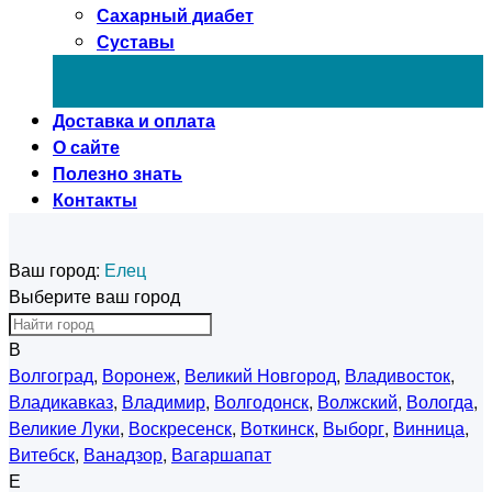
Сахарный диабет
Суставы
Доставка и оплата
О сайте
Полезно знать
Контакты
Ваш город:
Елец
Выберите ваш город
В
Волгоград
,
Воронеж
,
Великий Новгород
,
Владивосток
,
Владикавказ
,
Владимир
,
Волгодонск
,
Волжский
,
Вологда
,
Великие Луки
,
Воскресенск
,
Воткинск
,
Выборг
,
Винница
,
Витебск
,
Ванадзор
,
Вагаршапат
Е