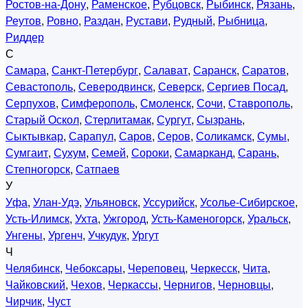
Ростов-на-Дону
,
Раменское
,
Рубцовск
,
Рыбинск
,
Рязань
,
Реутов
,
Ровно
,
Раздан
,
Рустави
,
Рудный
,
Рыбница
,
Риддер
С
Самара
,
Санкт-Петербург
,
Салават
,
Саранск
,
Саратов
,
Севастополь
,
Северодвинск
,
Северск
,
Сергиев Посад
,
Серпухов
,
Симферополь
,
Смоленск
,
Сочи
,
Ставрополь
,
Старый Оскол
,
Стерлитамак
,
Сургут
,
Сызрань
,
Сыктывкар
,
Сарапул
,
Саров
,
Серов
,
Соликамск
,
Сумы
,
Сумгаит
,
Сухум
,
Семей
,
Сороки
,
Самарканд
,
Сарань
,
Степногорск
,
Сатпаев
У
Уфа
,
Улан-Удэ
,
Ульяновск
,
Уссурийск
,
Усолье-Сибирское
,
Усть-Илимск
,
Ухта
,
Ужгород
,
Усть-Каменогорск
,
Уральск
,
Унгены
,
Ургенч
,
Учкудук
,
Ургут
Ч
Челябинск
,
Чебоксары
,
Череповец
,
Черкесск
,
Чита
,
Чайковский
,
Чехов
,
Черкассы
,
Чернигов
,
Черновцы
,
Чирчик
,
Чуст