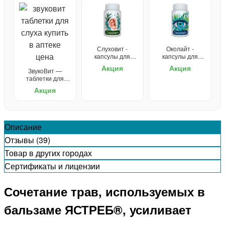
Слуховит -
Околайт -
капсулы для
капсулы для
улучшения слуха
улучшения
Акция
Акция
ЗвукоВит —
зрения
таблетки для
слуха
Акция
Описание
Отзывы (39)
Товар в других городах
Сертификаты и лицензии
Сочетание трав, используемых в
бальзаме ЯСТРЕБ®, усиливает