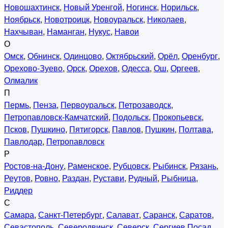
Новошахтинск
,
Новый Уренгой
,
Ногинск
,
Норильск
,
Ноябрьск
,
Новотроицк
,
Новоуральск
,
Николаев
,
Нахчыван
,
Наманган
,
Нукус
,
Навои
О
Омск
,
Обнинск
,
Одинцово
,
Октябрьский
,
Орёл
,
Оренбург
,
Орехово-Зуево
,
Орск
,
Орехов
,
Одесса
,
Ош
,
Оргеев
,
Олмалик
П
Пермь
,
Пенза
,
Первоуральск
,
Петрозаводск
,
Петропавловск-Камчатский
,
Подольск
,
Прокопьевск
,
Псков
,
Пушкино
,
Пятигорск
,
Павлов
,
Пушкин
,
Полтава
,
Павлодар
,
Петропавловск
Р
Ростов-на-Дону
,
Раменское
,
Рубцовск
,
Рыбинск
,
Рязань
,
Реутов
,
Ровно
,
Раздан
,
Рустави
,
Рудный
,
Рыбница
,
Риддер
С
Самара
,
Санкт-Петербург
,
Салават
,
Саранск
,
Саратов
,
Севастополь
,
Северодвинск
,
Северск
,
Сергиев Посад
,