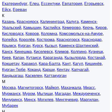
Екатеринбург
,
Елец
,
Ессентуки
,
Евпатория
,
Егорьевск
,
Ейск
,
Ереван
К
Казань
,
Красноярск
,
Калининград
,
Калуга
,
Каменск-
Уральский
,
Камышин
,
Каспийск
,
Кемерово
,
Керчь
,
Киров
,
Кисловодск
,
Ковров
,
Коломна
,
Комсомольск-на-Амуре
,
Копейск
,
Королёв
,
Кострома
,
Красногорск
,
Краснодар
,
Крымск
,
Курган
,
Курск
,
Кызыл
,
Каменск-Шахтинский
,
Канск
,
Кинешма
,
Киселевск
,
Климов
,
Колпино
,
Кузнецк
,
Киев
,
Капан
,
Кутаиси
,
Караганда
,
Кызылорда
,
Костанай
,
Кокшетау
,
Каракол
,
Кара-Балта
,
Кант
,
Кагул
,
Кишинёв
,
Курган-Тюбе
,
Коканд
,
Карши
,
Кентау
,
Капчагай
,
Кандыагаш
,
Каскелен
,
Каттакурган
М
Москва
,
Магнитогорск
,
Майкоп
,
Махачкала
,
Миасс
,
Мурманск
,
Муром
,
Мытищи
,
Магадан
,
Междуреченск
,
Мичуринск
,
Минск
,
Могилев
,
Мингячевир
,
Маргилан
,
Мубарек
Н