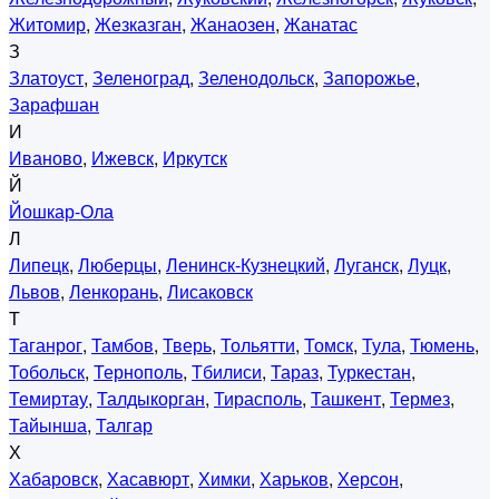
Житомир
,
Жезказган
,
Жанаозен
,
Жанатас
З
Златоуст
,
Зеленоград
,
Зеленодольск
,
Запорожье
,
Зарафшан
И
Иваново
,
Ижевск
,
Иркутск
Й
Йошкар-Ола
Л
Липецк
,
Люберцы
,
Ленинск-Кузнецкий
,
Луганск
,
Луцк
,
Львов
,
Ленкорань
,
Лисаковск
Т
Таганрог
,
Тамбов
,
Тверь
,
Тольятти
,
Томск
,
Тула
,
Тюмень
,
Тобольск
,
Тернополь
,
Тбилиси
,
Тараз
,
Туркестан
,
Темиртау
,
Талдыкорган
,
Тирасполь
,
Ташкент
,
Термез
,
Тайынша
,
Талгар
Х
Хабаровск
,
Хасавюрт
,
Химки
,
Харьков
,
Херсон
,