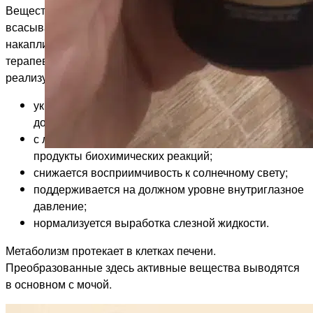
Вещества из состава бальзама через желудочные стенки
всасываются в кровь. Через 30-40 минут они
накапливаются в сосудистом русле в оптимальной
терапевтической концентрации. Действие препарата
реализуется на уровне структур зрительного аппарата:
укрепляются стенки сосудов, по которым в клетки
доставляются питательные вещества;
с лимфой глазные ткани покидают конечные
продукты биохимических реакций;
снижается восприимчивость к солнечному свету;
поддерживается на должном уровне внутриглазное
давление;
нормализуется выработка слезной жидкости.
Метаболизм протекает в клетках печени.
Преобразованные здесь активные вещества выводятся
в основном с мочой.