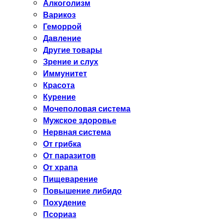
Алкоголизм
Варикоз
Геморрой
Давление
Другие товары
Зрение и слух
Иммунитет
Красота
Курение
Мочеполовая система
Мужское здоровье
Нервная система
От грибка
От паразитов
От храпа
Пищеварение
Повышение либидо
Похудение
Псориаз