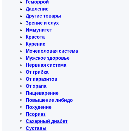
Геморрой
Давление
Другие товары
Зрение и слух
Иммунитет
Красота
Курение
Мочеполовая система
Мужское здоровье
Нервная система
От грибка
От паразитов
От храпа
Пищеварение
Повышение либидо
Похудение
Псориаз
Сахарный диабет
Суставы