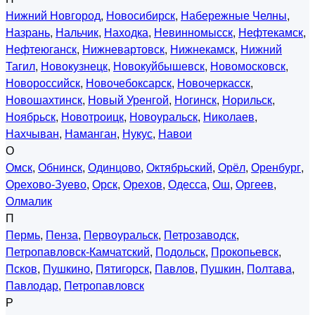
Нижний Новгород
,
Новосибирск
,
Набережные Челны
,
Назрань
,
Нальчик
,
Находка
,
Невинномысск
,
Нефтекамск
,
Нефтеюганск
,
Нижневартовск
,
Нижнекамск
,
Нижний
Тагил
,
Новокузнецк
,
Новокуйбышевск
,
Новомосковск
,
Новороссийск
,
Новочебоксарск
,
Новочеркасск
,
Новошахтинск
,
Новый Уренгой
,
Ногинск
,
Норильск
,
Ноябрьск
,
Новотроицк
,
Новоуральск
,
Николаев
,
Нахчыван
,
Наманган
,
Нукус
,
Навои
О
Омск
,
Обнинск
,
Одинцово
,
Октябрьский
,
Орёл
,
Оренбург
,
Орехово-Зуево
,
Орск
,
Орехов
,
Одесса
,
Ош
,
Оргеев
,
Олмалик
П
Пермь
,
Пенза
,
Первоуральск
,
Петрозаводск
,
Петропавловск-Камчатский
,
Подольск
,
Прокопьевск
,
Псков
,
Пушкино
,
Пятигорск
,
Павлов
,
Пушкин
,
Полтава
,
Павлодар
,
Петропавловск
Р