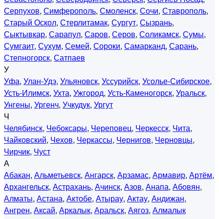
Серпухов
,
Симферополь
,
Смоленск
,
Сочи
,
Ставрополь
,
Старый Оскол
,
Стерлитамак
,
Сургут
,
Сызрань
,
Сыктывкар
,
Сарапул
,
Саров
,
Серов
,
Соликамск
,
Сумы
,
Сумгаит
,
Сухум
,
Семей
,
Сороки
,
Самарканд
,
Сарань
,
Степногорск
,
Сатпаев
У
Уфа
,
Улан-Удэ
,
Ульяновск
,
Уссурийск
,
Усолье-Сибирское
,
Усть-Илимск
,
Ухта
,
Ужгород
,
Усть-Каменогорск
,
Уральск
,
Унгены
,
Ургенч
,
Учкудук
,
Ургут
Ч
Челябинск
,
Чебоксары
,
Череповец
,
Черкесск
,
Чита
,
Чайковский
,
Чехов
,
Черкассы
,
Чернигов
,
Черновцы
,
Чирчик
,
Чуст
А
Абакан
,
Альметьевск
,
Ангарск
,
Арзамас
,
Армавир
,
Артём
,
Архангельск
,
Астрахань
,
Ачинск
,
Азов
,
Анапа
,
Абовян
,
Алматы
,
Астана
,
Актобе
,
Атырау
,
Актау
,
Андижан
,
Ангрен
,
Аксай
,
Аркалык
,
Аральск
,
Аягоз
,
Алмалык