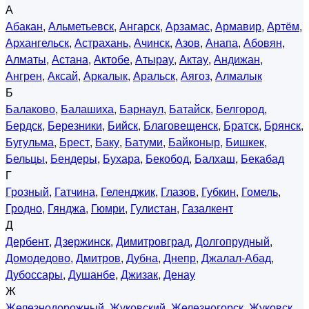
А
Абакан
,
Альметьевск
,
Ангарск
,
Арзамас
,
Армавир
,
Артём
,
Архангельск
,
Астрахань
,
Ачинск
,
Азов
,
Анапа
,
Абовян
,
Алматы
,
Астана
,
Актобе
,
Атырау
,
Актау
,
Андижан
,
Ангрен
,
Аксай
,
Аркалык
,
Аральск
,
Аягоз
,
Алмалык
Б
Балаково
,
Балашиха
,
Барнаул
,
Батайск
,
Белгород
,
Бердск
,
Березники
,
Бийск
,
Благовещенск
,
Братск
,
Брянск
,
Бугульма
,
Брест
,
Баку
,
Батуми
,
Байконыр
,
Бишкек
,
Бельцы
,
Бендеры
,
Бухара
,
Бекобод
,
Балхаш
,
Бекабад
Г
Грозный
,
Гатчина
,
Геленджик
,
Глазов
,
Губкин
,
Гомель
,
Гродно
,
Гянджа
,
Гюмри
,
Гулистан
,
Газалкент
Д
Дербент
,
Дзержинск
,
Димитровград
,
Долгопрудный
,
Домодедово
,
Дмитров
,
Дубна
,
Днепр
,
Джалал-Абад
,
Дубоссары
,
Душанбе
,
Джизак
,
Денау
Ж
Железнодорожный
,
Жуковский
,
Железногорск
,
Жуковск
,