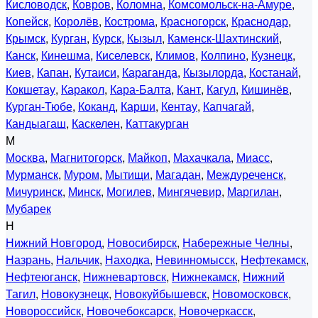
Кисловодск
,
Ковров
,
Коломна
,
Комсомольск-на-Амуре
,
Копейск
,
Королёв
,
Кострома
,
Красногорск
,
Краснодар
,
Крымск
,
Курган
,
Курск
,
Кызыл
,
Каменск-Шахтинский
,
Канск
,
Кинешма
,
Киселевск
,
Климов
,
Колпино
,
Кузнецк
,
Киев
,
Капан
,
Кутаиси
,
Караганда
,
Кызылорда
,
Костанай
,
Кокшетау
,
Каракол
,
Кара-Балта
,
Кант
,
Кагул
,
Кишинёв
,
Курган-Тюбе
,
Коканд
,
Карши
,
Кентау
,
Капчагай
,
Кандыагаш
,
Каскелен
,
Каттакурган
М
Москва
,
Магнитогорск
,
Майкоп
,
Махачкала
,
Миасс
,
Мурманск
,
Муром
,
Мытищи
,
Магадан
,
Междуреченск
,
Мичуринск
,
Минск
,
Могилев
,
Мингячевир
,
Маргилан
,
Мубарек
Н
Нижний Новгород
,
Новосибирск
,
Набережные Челны
,
Назрань
,
Нальчик
,
Находка
,
Невинномысск
,
Нефтекамск
,
Нефтеюганск
,
Нижневартовск
,
Нижнекамск
,
Нижний
Тагил
,
Новокузнецк
,
Новокуйбышевск
,
Новомосковск
,
Новороссийск
,
Новочебоксарск
,
Новочеркасск
,