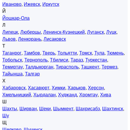
Иваново
,
Ижевск
,
Иркутск
Й
Йошкар-Ола
Л
Липецк
,
Люберцы
,
Ленинск-Кузнецкий
,
Луганск
,
Луцк
,
Львов
,
Ленкорань
,
Лисаковск
Т
Таганрог
,
Тамбов
,
Тверь
,
Тольятти
,
Томск
,
Тула
,
Тюмень
,
Тобольск
,
Тернополь
,
Тбилиси
,
Тараз
,
Туркестан
,
Темиртау
,
Талдыкорган
,
Тирасполь
,
Ташкент
,
Термез
,
Тайынша
,
Талгар
Х
Хабаровск
,
Хасавюрт
,
Химки
,
Харьков
,
Херсон
,
Хмельницкий
,
Хырдалан
,
Худжанд
,
Хромтау
,
Хива
Ш
Шахты
,
Ширван
,
Шеки
,
Шымкент
,
Шахрисабз
,
Шахтинск
,
Шу
Щ
Щелково
,
Щучинск