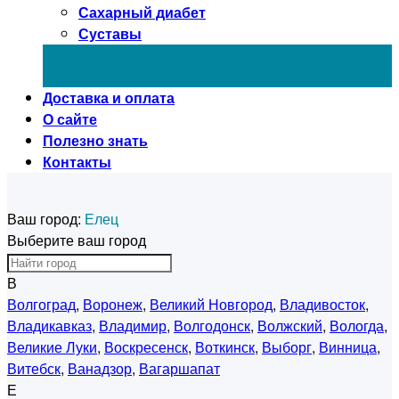
Сахарный диабет
Суставы
Доставка и оплата
О сайте
Полезно знать
Контакты
Ваш город:
Елец
Выберите ваш город
В
Волгоград
,
Воронеж
,
Великий Новгород
,
Владивосток
,
Владикавказ
,
Владимир
,
Волгодонск
,
Волжский
,
Вологда
,
Великие Луки
,
Воскресенск
,
Воткинск
,
Выборг
,
Винница
,
Витебск
,
Ванадзор
,
Вагаршапат
Е