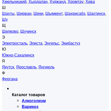
Хмельницкий
,
Хырдалан
,
Худжанд
,
Хромтау
,
Хива
Ш
Шахты
,
Ширван
,
Шеки
,
Шымкент
,
Шахрисабз
,
Шахтинск
,
Шу
Щ
Щелково
,
Щучинск
Э
Электросталь
,
Элиста
,
Энгельс
,
Экибастуз
Ю
Южно-Сахалинск
Я
Якутск
,
Ярославль
,
Янгиюль
Ф
Фергана
Каталог товаров
Алкоголизм
Варикоз