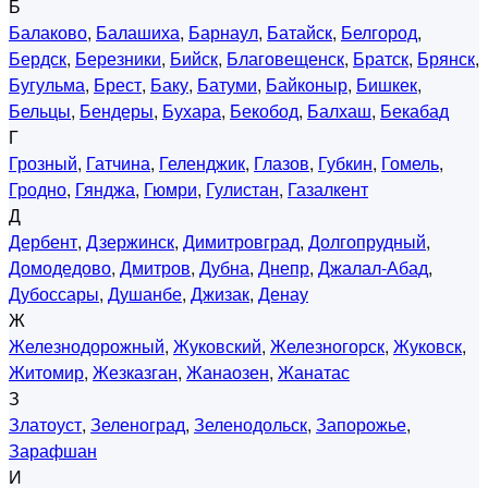
Б
Балаково
,
Балашиха
,
Барнаул
,
Батайск
,
Белгород
,
Бердск
,
Березники
,
Бийск
,
Благовещенск
,
Братск
,
Брянск
,
Бугульма
,
Брест
,
Баку
,
Батуми
,
Байконыр
,
Бишкек
,
Бельцы
,
Бендеры
,
Бухара
,
Бекобод
,
Балхаш
,
Бекабад
Г
Грозный
,
Гатчина
,
Геленджик
,
Глазов
,
Губкин
,
Гомель
,
Гродно
,
Гянджа
,
Гюмри
,
Гулистан
,
Газалкент
Д
Дербент
,
Дзержинск
,
Димитровград
,
Долгопрудный
,
Домодедово
,
Дмитров
,
Дубна
,
Днепр
,
Джалал-Абад
,
Дубоссары
,
Душанбе
,
Джизак
,
Денау
Ж
Железнодорожный
,
Жуковский
,
Железногорск
,
Жуковск
,
Житомир
,
Жезказган
,
Жанаозен
,
Жанатас
З
Златоуст
,
Зеленоград
,
Зеленодольск
,
Запорожье
,
Зарафшан
И