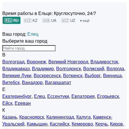
Время работы в Ельце:
Круглосуточно, 24/7
🇷🇺 RU
🇰🇿 KZ
🇺🇦 UA
🇺🇿 UZ
▾ ещё
Ваш город:
Елец
Выберите ваш город
В
Волгоград
,
Воронеж
,
Великий Новгород
,
Владивосток
,
Владикавказ
,
Владимир
,
Волгодонск
,
Волжский
,
Вологда
,
Великие Луки
,
Воскресенск
,
Воткинск
,
Выборг
,
Винница
,
Витебск
,
Ванадзор
,
Вагаршапат
Е
Екатеринбург
,
Елец
,
Ессентуки
,
Евпатория
,
Егорьевск
,
Ейск
,
Ереван
К
Казань
,
Красноярск
,
Калининград
,
Калуга
,
Каменск-
Уральский
,
Камышин
,
Каспийск
,
Кемерово
,
Керчь
,
Киров
,