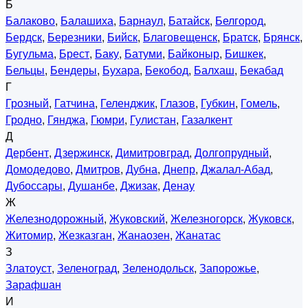
Б
Балаково
,
Балашиха
,
Барнаул
,
Батайск
,
Белгород
,
Бердск
,
Березники
,
Бийск
,
Благовещенск
,
Братск
,
Брянск
,
Бугульма
,
Брест
,
Баку
,
Батуми
,
Байконыр
,
Бишкек
,
Бельцы
,
Бендеры
,
Бухара
,
Бекобод
,
Балхаш
,
Бекабад
Г
Грозный
,
Гатчина
,
Геленджик
,
Глазов
,
Губкин
,
Гомель
,
Гродно
,
Гянджа
,
Гюмри
,
Гулистан
,
Газалкент
Д
Дербент
,
Дзержинск
,
Димитровград
,
Долгопрудный
,
Домодедово
,
Дмитров
,
Дубна
,
Днепр
,
Джалал-Абад
,
Дубоссары
,
Душанбе
,
Джизак
,
Денау
Ж
Железнодорожный
,
Жуковский
,
Железногорск
,
Жуковск
,
Житомир
,
Жезказган
,
Жанаозен
,
Жанатас
З
Златоуст
,
Зеленоград
,
Зеленодольск
,
Запорожье
,
Зарафшан
И