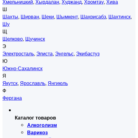
Хмельницкий
,
Хырдалан
,
Худжанд
,
Хромтау
,
Хива
Ш
Шахты
,
Ширван
,
Шеки
,
Шымкент
,
Шахрисабз
,
Шахтинск
,
Шу
Щ
Щелково
,
Щучинск
Э
Электросталь
,
Элиста
,
Энгельс
,
Экибастуз
Ю
Южно-Сахалинск
Я
Якутск
,
Ярославль
,
Янгиюль
Ф
Фергана
Каталог товаров
Алкоголизм
Варикоз