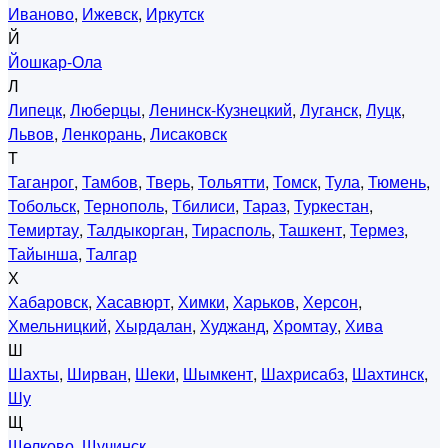
Иваново
,
Ижевск
,
Иркутск
Й
Йошкар-Ола
Л
Липецк
,
Люберцы
,
Ленинск-Кузнецкий
,
Луганск
,
Луцк
,
Львов
,
Ленкорань
,
Лисаковск
Т
Таганрог
,
Тамбов
,
Тверь
,
Тольятти
,
Томск
,
Тула
,
Тюмень
,
Тобольск
,
Тернополь
,
Тбилиси
,
Тараз
,
Туркестан
,
Темиртау
,
Талдыкорган
,
Тирасполь
,
Ташкент
,
Термез
,
Тайынша
,
Талгар
Х
Хабаровск
,
Хасавюрт
,
Химки
,
Харьков
,
Херсон
,
Хмельницкий
,
Хырдалан
,
Худжанд
,
Хромтау
,
Хива
Ш
Шахты
,
Ширван
,
Шеки
,
Шымкент
,
Шахрисабз
,
Шахтинск
,
Шу
Щ
Щелково
,
Щучинск