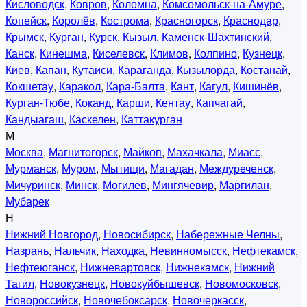
Кисловодск
,
Ковров
,
Коломна
,
Комсомольск-на-Амуре
,
Копейск
,
Королёв
,
Кострома
,
Красногорск
,
Краснодар
,
Крымск
,
Курган
,
Курск
,
Кызыл
,
Каменск-Шахтинский
,
Канск
,
Кинешма
,
Киселевск
,
Климов
,
Колпино
,
Кузнецк
,
Киев
,
Капан
,
Кутаиси
,
Караганда
,
Кызылорда
,
Костанай
,
Кокшетау
,
Каракол
,
Кара-Балта
,
Кант
,
Кагул
,
Кишинёв
,
Курган-Тюбе
,
Коканд
,
Карши
,
Кентау
,
Капчагай
,
Кандыагаш
,
Каскелен
,
Каттакурган
М
Москва
,
Магнитогорск
,
Майкоп
,
Махачкала
,
Миасс
,
Мурманск
,
Муром
,
Мытищи
,
Магадан
,
Междуреченск
,
Мичуринск
,
Минск
,
Могилев
,
Мингячевир
,
Маргилан
,
Мубарек
Н
Нижний Новгород
,
Новосибирск
,
Набережные Челны
,
Назрань
,
Нальчик
,
Находка
,
Невинномысск
,
Нефтекамск
,
Нефтеюганск
,
Нижневартовск
,
Нижнекамск
,
Нижний
Тагил
,
Новокузнецк
,
Новокуйбышевск
,
Новомосковск
,
Новороссийск
,
Новочебоксарск
,
Новочеркасск
,