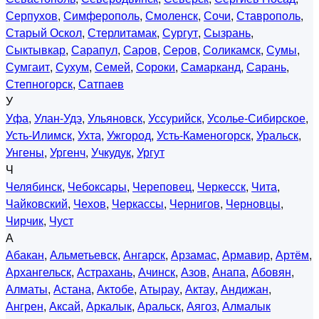
Серпухов
,
Симферополь
,
Смоленск
,
Сочи
,
Ставрополь
,
Старый Оскол
,
Стерлитамак
,
Сургут
,
Сызрань
,
Сыктывкар
,
Сарапул
,
Саров
,
Серов
,
Соликамск
,
Сумы
,
Сумгаит
,
Сухум
,
Семей
,
Сороки
,
Самарканд
,
Сарань
,
Степногорск
,
Сатпаев
У
Уфа
,
Улан-Удэ
,
Ульяновск
,
Уссурийск
,
Усолье-Сибирское
,
Усть-Илимск
,
Ухта
,
Ужгород
,
Усть-Каменогорск
,
Уральск
,
Унгены
,
Ургенч
,
Учкудук
,
Ургут
Ч
Челябинск
,
Чебоксары
,
Череповец
,
Черкесск
,
Чита
,
Чайковский
,
Чехов
,
Черкассы
,
Чернигов
,
Черновцы
,
Чирчик
,
Чуст
А
Абакан
,
Альметьевск
,
Ангарск
,
Арзамас
,
Армавир
,
Артём
,
Архангельск
,
Астрахань
,
Ачинск
,
Азов
,
Анапа
,
Абовян
,
Алматы
,
Астана
,
Актобе
,
Атырау
,
Актау
,
Андижан
,
Ангрен
,
Аксай
,
Аркалык
,
Аральск
,
Аягоз
,
Алмалык