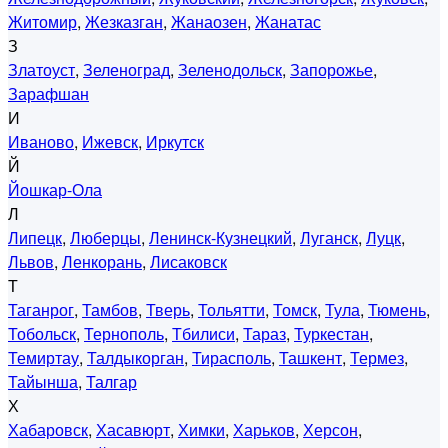
Житомир
,
Жезказган
,
Жанаозен
,
Жанатас
З
Златоуст
,
Зеленоград
,
Зеленодольск
,
Запорожье
,
Зарафшан
И
Иваново
,
Ижевск
,
Иркутск
Й
Йошкар-Ола
Л
Липецк
,
Люберцы
,
Ленинск-Кузнецкий
,
Луганск
,
Луцк
,
Львов
,
Ленкорань
,
Лисаковск
Т
Таганрог
,
Тамбов
,
Тверь
,
Тольятти
,
Томск
,
Тула
,
Тюмень
,
Тобольск
,
Тернополь
,
Тбилиси
,
Тараз
,
Туркестан
,
Темиртау
,
Талдыкорган
,
Тирасполь
,
Ташкент
,
Термез
,
Тайынша
,
Талгар
Х
Хабаровск
,
Хасавюрт
,
Химки
,
Харьков
,
Херсон
,