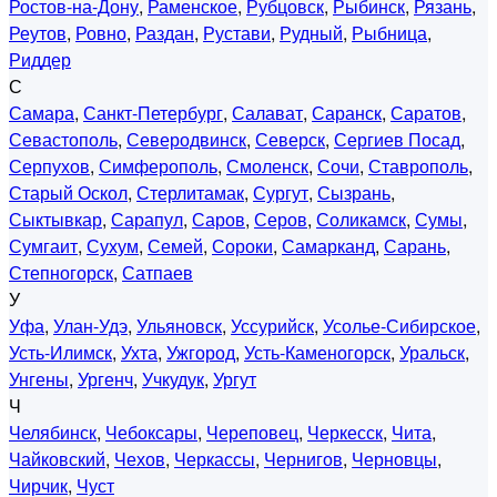
Ростов-на-Дону
,
Раменское
,
Рубцовск
,
Рыбинск
,
Рязань
,
Реутов
,
Ровно
,
Раздан
,
Рустави
,
Рудный
,
Рыбница
,
Риддер
С
Самара
,
Санкт-Петербург
,
Салават
,
Саранск
,
Саратов
,
Севастополь
,
Северодвинск
,
Северск
,
Сергиев Посад
,
Серпухов
,
Симферополь
,
Смоленск
,
Сочи
,
Ставрополь
,
Старый Оскол
,
Стерлитамак
,
Сургут
,
Сызрань
,
Сыктывкар
,
Сарапул
,
Саров
,
Серов
,
Соликамск
,
Сумы
,
Сумгаит
,
Сухум
,
Семей
,
Сороки
,
Самарканд
,
Сарань
,
Степногорск
,
Сатпаев
У
Уфа
,
Улан-Удэ
,
Ульяновск
,
Уссурийск
,
Усолье-Сибирское
,
Усть-Илимск
,
Ухта
,
Ужгород
,
Усть-Каменогорск
,
Уральск
,
Унгены
,
Ургенч
,
Учкудук
,
Ургут
Ч
Челябинск
,
Чебоксары
,
Череповец
,
Черкесск
,
Чита
,
Чайковский
,
Чехов
,
Черкассы
,
Чернигов
,
Черновцы
,
Чирчик
,
Чуст