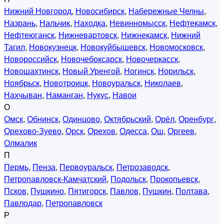
Нижний Новгород
,
Новосибирск
,
Набережные Челны
,
Назрань
,
Нальчик
,
Находка
,
Невинномысск
,
Нефтекамск
,
Нефтеюганск
,
Нижневартовск
,
Нижнекамск
,
Нижний
Тагил
,
Новокузнецк
,
Новокуйбышевск
,
Новомосковск
,
Новороссийск
,
Новочебоксарск
,
Новочеркасск
,
Новошахтинск
,
Новый Уренгой
,
Ногинск
,
Норильск
,
Ноябрьск
,
Новотроицк
,
Новоуральск
,
Николаев
,
Нахчыван
,
Наманган
,
Нукус
,
Навои
О
Омск
,
Обнинск
,
Одинцово
,
Октябрьский
,
Орёл
,
Оренбург
,
Орехово-Зуево
,
Орск
,
Орехов
,
Одесса
,
Ош
,
Оргеев
,
Олмалик
П
Пермь
,
Пенза
,
Первоуральск
,
Петрозаводск
,
Петропавловск-Камчатский
,
Подольск
,
Прокопьевск
,
Псков
,
Пушкино
,
Пятигорск
,
Павлов
,
Пушкин
,
Полтава
,
Павлодар
,
Петропавловск
Р