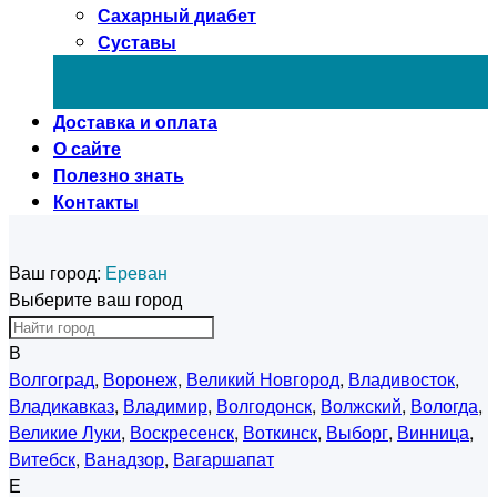
Сахарный диабет
Суставы
Доставка и оплата
О сайте
Полезно знать
Контакты
Ваш город:
Ереван
Выберите ваш город
В
Волгоград
,
Воронеж
,
Великий Новгород
,
Владивосток
,
Владикавказ
,
Владимир
,
Волгодонск
,
Волжский
,
Вологда
,
Великие Луки
,
Воскресенск
,
Воткинск
,
Выборг
,
Винница
,
Витебск
,
Ванадзор
,
Вагаршапат
Е