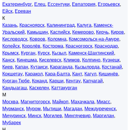
Екатеринбург
,
Елец
,
Ессентуки
,
Евпатория
,
Егорьевск
,
Ейск
,
Ереван
К
Казань
,
Красноярск
,
Калининград
,
Калуга
,
Каменск-
Уральский
,
Камышин
,
Каспийск
,
Кемерово
,
Керчь
,
Киров
,
Кисловодск
,
Ковров
,
Коломна
,
Комсомольск-на-Амуре
,
Копейск
,
Королёв
,
Кострома
,
Красногорск
,
Краснодар
,
Крымск
,
Курган
,
Курск
,
Кызыл
,
Каменск-Шахтинский
,
Канск
,
Кинешма
,
Киселевск
,
Климов
,
Колпино
,
Кузнецк
,
Киев
,
Капан
,
Кутаиси
,
Караганда
,
Кызылорда
,
Костанай
,
Кокшетау
,
Каракол
,
Кара-Балта
,
Кант
,
Кагул
,
Кишинёв
,
Курган-Тюбе
,
Коканд
,
Карши
,
Кентау
,
Капчагай
,
Кандыагаш
,
Каскелен
,
Каттакурган
М
Москва
,
Магнитогорск
,
Майкоп
,
Махачкала
,
Миасс
,
Мурманск
,
Муром
,
Мытищи
,
Магадан
,
Междуреченск
,
Мичуринск
,
Минск
,
Могилев
,
Мингячевир
,
Маргилан
,
Мубарек
Н