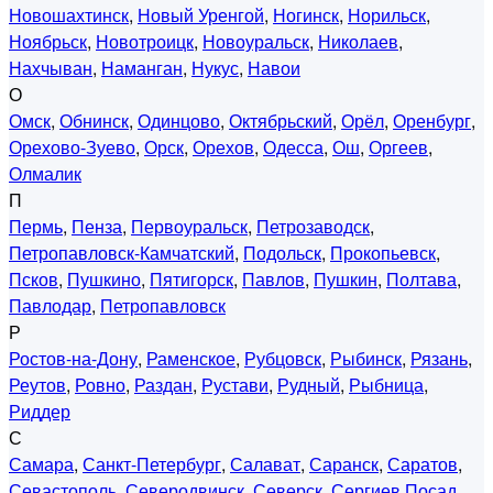
Новошахтинск
,
Новый Уренгой
,
Ногинск
,
Норильск
,
Ноябрьск
,
Новотроицк
,
Новоуральск
,
Николаев
,
Нахчыван
,
Наманган
,
Нукус
,
Навои
О
Омск
,
Обнинск
,
Одинцово
,
Октябрьский
,
Орёл
,
Оренбург
,
Орехово-Зуево
,
Орск
,
Орехов
,
Одесса
,
Ош
,
Оргеев
,
Олмалик
П
Пермь
,
Пенза
,
Первоуральск
,
Петрозаводск
,
Петропавловск-Камчатский
,
Подольск
,
Прокопьевск
,
Псков
,
Пушкино
,
Пятигорск
,
Павлов
,
Пушкин
,
Полтава
,
Павлодар
,
Петропавловск
Р
Ростов-на-Дону
,
Раменское
,
Рубцовск
,
Рыбинск
,
Рязань
,
Реутов
,
Ровно
,
Раздан
,
Рустави
,
Рудный
,
Рыбница
,
Риддер
С
Самара
,
Санкт-Петербург
,
Салават
,
Саранск
,
Саратов
,
Севастополь
,
Северодвинск
,
Северск
,
Сергиев Посад
,