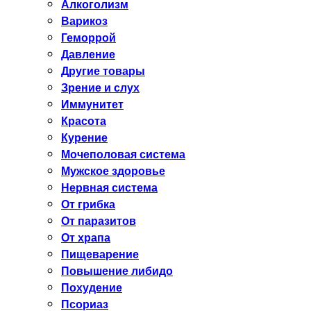
Алкоголизм
Варикоз
Геморрой
Давление
Другие товары
Зрение и слух
Иммунитет
Красота
Курение
Мочеполовая система
Мужское здоровье
Нервная система
От грибка
От паразитов
От храпа
Пищеварение
Повышение либидо
Похудение
Псориаз