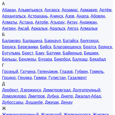
А
Абакан
,
Альметьевск
,
Ангарск
,
Арзамас
,
Армавир
,
Артём
,
Архангельск
,
Астрахань
,
Ачинск
,
Азов
,
Анапа
,
Абовян
,
Алматы
,
Астана
,
Актобе
,
Атырау
,
Актау
,
Андижан
,
Ангрен
,
Аксай
,
Аркалык
,
Аральск
,
Аягоз
,
Алмалык
Б
Балаково
,
Балашиха
,
Барнаул
,
Батайск
,
Белгород
,
Бердск
,
Березники
,
Бийск
,
Благовещенск
,
Братск
,
Брянск
,
Бугульма
,
Брест
,
Баку
,
Батуми
,
Байконыр
,
Бишкек
,
Бельцы
,
Бендеры
,
Бухара
,
Бекобод
,
Балхаш
,
Бекабад
Г
Грозный
,
Гатчина
,
Геленджик
,
Глазов
,
Губкин
,
Гомель
,
Гродно
,
Гянджа
,
Гюмри
,
Гулистан
,
Газалкент
Д
Дербент
,
Дзержинск
,
Димитровград
,
Долгопрудный
,
Домодедово
,
Дмитров
,
Дубна
,
Днепр
,
Джалал-Абад
,
Дубоссары
,
Душанбе
,
Джизак
,
Денау
Ж
Железнодорожный
,
Жуковский
,
Железногорск
,
Жуковск
,