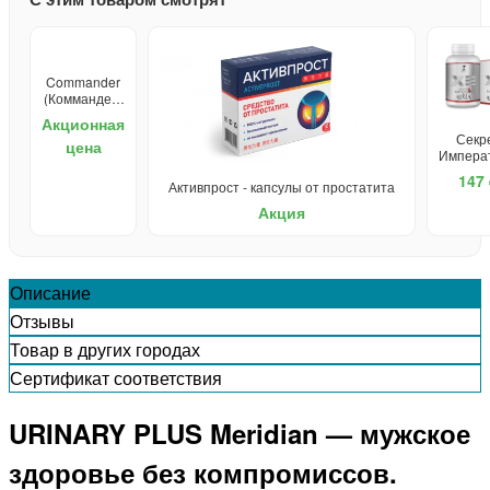
Commander
(Коммандер)
- капли для
Акционная
потенции
Секр
цена
Импера
препа
147 
Активпрост - капсулы от простатита
для му
Акция
Описание
Отзывы
Товар в других городах
Сертификат соответствия
URINARY PLUS Meridian — мужское
здоровье без компромиссов.