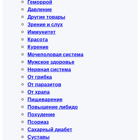
Геморрой
Давление
Другие товары
Зрение и слух
Иммунитет
Красота
Курение
Мочеполовая система
Мужское здоровье
Нервная система
От грибка
От паразитов
От храпа
Пищеварение
Повышение либидо
Похудение
Псориаз
Сахарный диабет
Суставы