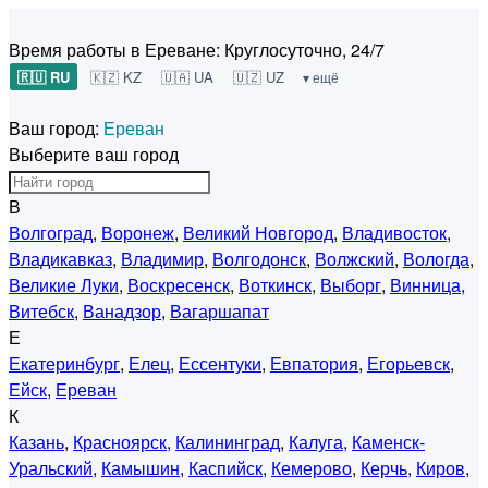
Время работы в Ереване:
Круглосуточно, 24/7
🇷🇺 RU
🇰🇿 KZ
🇺🇦 UA
🇺🇿 UZ
▾ ещё
Ваш город:
Ереван
Выберите ваш город
В
Волгоград
,
Воронеж
,
Великий Новгород
,
Владивосток
,
Владикавказ
,
Владимир
,
Волгодонск
,
Волжский
,
Вологда
,
Великие Луки
,
Воскресенск
,
Воткинск
,
Выборг
,
Винница
,
Витебск
,
Ванадзор
,
Вагаршапат
Е
Екатеринбург
,
Елец
,
Ессентуки
,
Евпатория
,
Егорьевск
,
Ейск
,
Ереван
К
Казань
,
Красноярск
,
Калининград
,
Калуга
,
Каменск-
Уральский
,
Камышин
,
Каспийск
,
Кемерово
,
Керчь
,
Киров
,