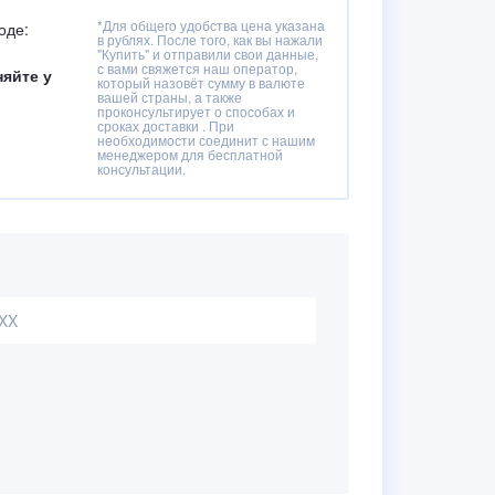
*Для общего удобства цена указана
оде:
в рублях. После того, как вы нажали
"Купить" и отправили свои данные,
с вами свяжется наш оператор,
няйте у
который назовёт сумму в валюте
вашей страны, а также
проконсультирует о способах и
сроках доставки . При
необходимости соединит с нашим
менеджером для бесплатной
консультации.