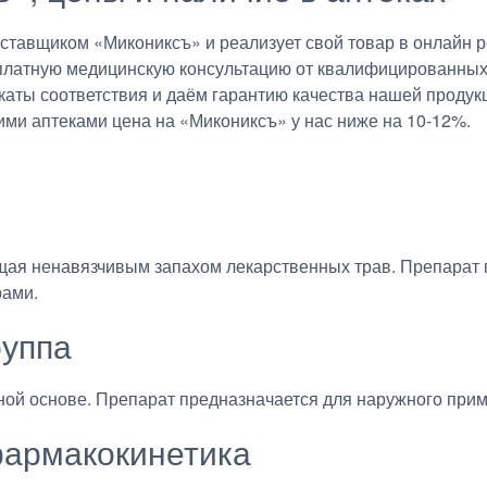
авщиком «Микониксъ» и реализует свой товар в онлайн ре
платную медицинскую консультацию от квалифицированных в
аты соответствия и даём гарантию качества нашей продукц
ими аптеками цена на «Микониксъ» у нас ниже на 10-12%.
ая ненавязчивым запахом лекарственных трав. Препарат 
рами.
руппа
ной основе. Препарат предназначается для наружного при
армакокинетика