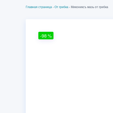
Главная страница
›
От грибка
›
Микониксъ мазь от грибка
-98
%