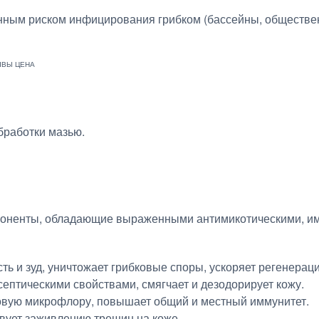
нным риском инфицирования грибком (бассейны, обществе
бработки мазью.
омпоненты, обладающие выраженными антимикотическими, 
сть и зуд, уничтожает грибковые споры, ускоряет регенера
септическими свойствами, смягчает и дезодорирует кожу.
ковую микрофлору, повышает общий и местный иммунитет.
твует заживлению трещин на коже.