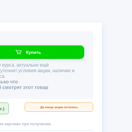
Купить
 курса, актуально ещё
 уточнит условия акции, наличие и
са
лько что
й смотрят этот товар
До конца акции осталось
.)
и картами при получении.