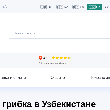
 24/7
🇷🇺 RU
🇰🇿 KZ
🇺🇦 UA
🇺🇿 UZ
▾ е
тавка и оплата
О сайте
Полезно зн
 грибка в Узбекистане