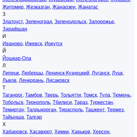
Житомир
,
Жезказган
,
Жанаозен
,
Жанатас
З
Златоуст
,
Зеленоград
,
Зеленодольск
,
Запорожье
,
Зарафшан
И
Иваново
,
Ижевск
,
Иркутск
Й
Йошкар-Ола
Л
Липецк
,
Люберцы
,
Ленинск-Кузнецкий
,
Луганск
,
Луцк
,
Львов
,
Ленкорань
,
Лисаковск
Т
Таганрог
,
Тамбов
,
Тверь
,
Тольятти
,
Томск
,
Тула
,
Тюмень
,
Тобольск
,
Тернополь
,
Тбилиси
,
Тараз
,
Туркестан
,
Темиртау
,
Талдыкорган
,
Тирасполь
,
Ташкент
,
Термез
,
Тайынша
,
Талгар
Х
Хабаровск
,
Хасавюрт
,
Химки
,
Харьков
,
Херсон
,