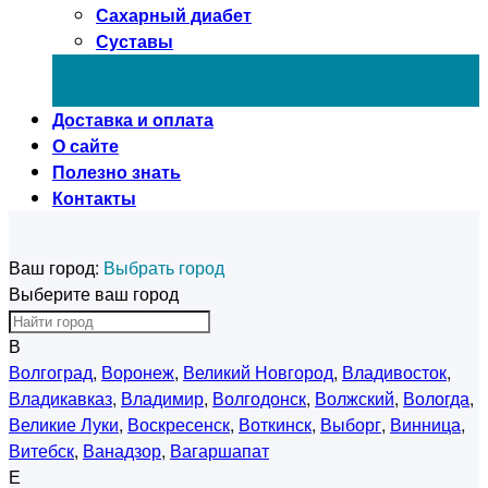
Сахарный диабет
Суставы
Доставка и оплата
О сайте
Полезно знать
Контакты
Ваш город:
Выбрать город
Выберите ваш город
В
Волгоград
,
Воронеж
,
Великий Новгород
,
Владивосток
,
Владикавказ
,
Владимир
,
Волгодонск
,
Волжский
,
Вологда
,
Великие Луки
,
Воскресенск
,
Воткинск
,
Выборг
,
Винница
,
Витебск
,
Ванадзор
,
Вагаршапат
Е