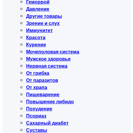
Геморрой
Давление
Другие товары
Зрение и слух
Иммунитет
Красота
Курение
Мочеполовая система
Мужское здоровье
Нервная система
От грибка
От паразитов
От храпа
Пищеварение
Повышение либидо
Похудение
Псориаз
Сахарный диабет
Суставы