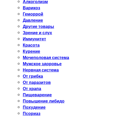
Алкоголизм
Варикоз
Геморрой
Давление
Другие товары
Зрение и слух
Иммунитет
Красота
Курение
Мочеполовая система
Мужское здоровье
Нервная система
От грибка
От паразитов
От храпа
Пищеварение
Повышение либидо
Похудение
Псориаз