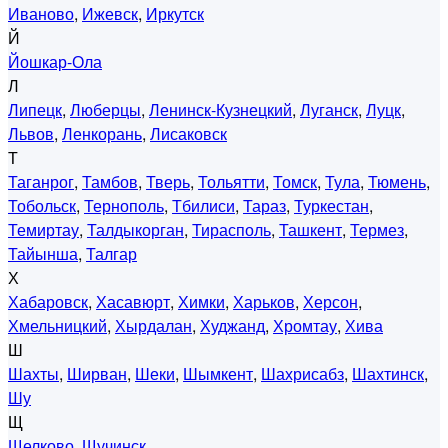
Иваново
,
Ижевск
,
Иркутск
Й
Йошкар-Ола
Л
Липецк
,
Люберцы
,
Ленинск-Кузнецкий
,
Луганск
,
Луцк
,
Львов
,
Ленкорань
,
Лисаковск
Т
Таганрог
,
Тамбов
,
Тверь
,
Тольятти
,
Томск
,
Тула
,
Тюмень
,
Тобольск
,
Тернополь
,
Тбилиси
,
Тараз
,
Туркестан
,
Темиртау
,
Талдыкорган
,
Тирасполь
,
Ташкент
,
Термез
,
Тайынша
,
Талгар
Х
Хабаровск
,
Хасавюрт
,
Химки
,
Харьков
,
Херсон
,
Хмельницкий
,
Хырдалан
,
Худжанд
,
Хромтау
,
Хива
Ш
Шахты
,
Ширван
,
Шеки
,
Шымкент
,
Шахрисабз
,
Шахтинск
,
Шу
Щ
Щелково
,
Щучинск