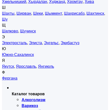
Хмельницкий
,
Хырдалан
,
Худжанд
,
Хромтау
,
Хива
Ш
Шахты
,
Ширван
,
Шеки
,
Шымкент
,
Шахрисабз
,
Шахтинск
,
Шу
Щ
Щелково
,
Щучинск
Э
Электросталь
,
Элиста
,
Энгельс
,
Экибастуз
Ю
Южно-Сахалинск
Я
Якутск
,
Ярославль
,
Янгиюль
Ф
Фергана
Каталог товаров
Алкоголизм
Варикоз