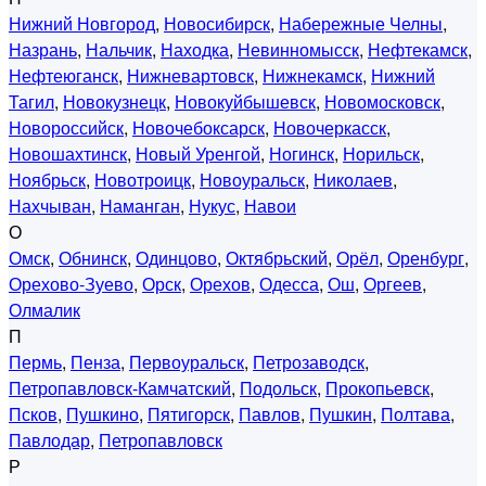
Нижний Новгород
,
Новосибирск
,
Набережные Челны
,
Назрань
,
Нальчик
,
Находка
,
Невинномысск
,
Нефтекамск
,
Нефтеюганск
,
Нижневартовск
,
Нижнекамск
,
Нижний
Тагил
,
Новокузнецк
,
Новокуйбышевск
,
Новомосковск
,
Новороссийск
,
Новочебоксарск
,
Новочеркасск
,
Новошахтинск
,
Новый Уренгой
,
Ногинск
,
Норильск
,
Ноябрьск
,
Новотроицк
,
Новоуральск
,
Николаев
,
Нахчыван
,
Наманган
,
Нукус
,
Навои
О
Омск
,
Обнинск
,
Одинцово
,
Октябрьский
,
Орёл
,
Оренбург
,
Орехово-Зуево
,
Орск
,
Орехов
,
Одесса
,
Ош
,
Оргеев
,
Олмалик
П
Пермь
,
Пенза
,
Первоуральск
,
Петрозаводск
,
Петропавловск-Камчатский
,
Подольск
,
Прокопьевск
,
Псков
,
Пушкино
,
Пятигорск
,
Павлов
,
Пушкин
,
Полтава
,
Павлодар
,
Петропавловск
Р