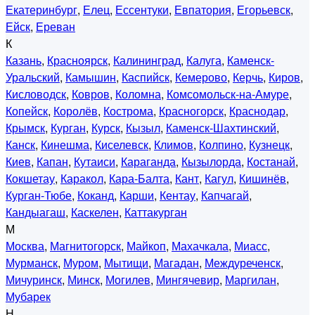
Екатеринбург
,
Елец
,
Ессентуки
,
Евпатория
,
Егорьевск
,
Ейск
,
Ереван
К
Казань
,
Красноярск
,
Калининград
,
Калуга
,
Каменск-
Уральский
,
Камышин
,
Каспийск
,
Кемерово
,
Керчь
,
Киров
,
Кисловодск
,
Ковров
,
Коломна
,
Комсомольск-на-Амуре
,
Копейск
,
Королёв
,
Кострома
,
Красногорск
,
Краснодар
,
Крымск
,
Курган
,
Курск
,
Кызыл
,
Каменск-Шахтинский
,
Канск
,
Кинешма
,
Киселевск
,
Климов
,
Колпино
,
Кузнецк
,
Киев
,
Капан
,
Кутаиси
,
Караганда
,
Кызылорда
,
Костанай
,
Кокшетау
,
Каракол
,
Кара-Балта
,
Кант
,
Кагул
,
Кишинёв
,
Курган-Тюбе
,
Коканд
,
Карши
,
Кентау
,
Капчагай
,
Кандыагаш
,
Каскелен
,
Каттакурган
М
Москва
,
Магнитогорск
,
Майкоп
,
Махачкала
,
Миасс
,
Мурманск
,
Муром
,
Мытищи
,
Магадан
,
Междуреченск
,
Мичуринск
,
Минск
,
Могилев
,
Мингячевир
,
Маргилан
,
Мубарек
Н