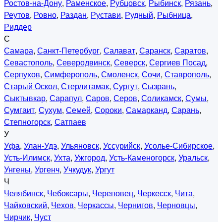
Ростов-на-Дону
,
Раменское
,
Рубцовск
,
Рыбинск
,
Рязань
,
Реутов
,
Ровно
,
Раздан
,
Рустави
,
Рудный
,
Рыбница
,
Риддер
С
Самара
,
Санкт-Петербург
,
Салават
,
Саранск
,
Саратов
,
Севастополь
,
Северодвинск
,
Северск
,
Сергиев Посад
,
Серпухов
,
Симферополь
,
Смоленск
,
Сочи
,
Ставрополь
,
Старый Оскол
,
Стерлитамак
,
Сургут
,
Сызрань
,
Сыктывкар
,
Сарапул
,
Саров
,
Серов
,
Соликамск
,
Сумы
,
Сумгаит
,
Сухум
,
Семей
,
Сороки
,
Самарканд
,
Сарань
,
Степногорск
,
Сатпаев
У
Уфа
,
Улан-Удэ
,
Ульяновск
,
Уссурийск
,
Усолье-Сибирское
,
Усть-Илимск
,
Ухта
,
Ужгород
,
Усть-Каменогорск
,
Уральск
,
Унгены
,
Ургенч
,
Учкудук
,
Ургут
Ч
Челябинск
,
Чебоксары
,
Череповец
,
Черкесск
,
Чита
,
Чайковский
,
Чехов
,
Черкассы
,
Чернигов
,
Черновцы
,
Чирчик
,
Чуст