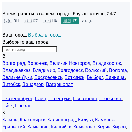
Время работы в вашем городе:
Круглосуточно, 24/7
🇷🇺 RU
🇰🇿 KZ
🇺🇦 UA
🇺🇿 UZ
▾ ещё
Ваш город:
Выбрать город
Выберите ваш город
В
Волгоград
,
Воронеж
,
Великий Новгород
,
Владивосток
,
Владикавказ
,
Владимир
,
Волгодонск
,
Волжский
,
Вологда
,
Великие Луки
,
Воскресенск
,
Воткинск
,
Выборг
,
Винница
,
Витебск
,
Ванадзор
,
Вагаршапат
Е
Екатеринбург
,
Елец
,
Ессентуки
,
Евпатория
,
Егорьевск
,
Ейск
,
Ереван
К
Казань
,
Красноярск
,
Калининград
,
Калуга
,
Каменск-
Уральский
,
Камышин
,
Каспийск
,
Кемерово
,
Керчь
,
Киров
,