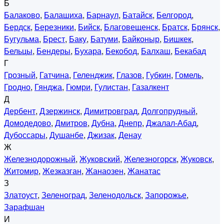
Б
Балаково
,
Балашиха
,
Барнаул
,
Батайск
,
Белгород
,
Бердск
,
Березники
,
Бийск
,
Благовещенск
,
Братск
,
Брянск
,
Бугульма
,
Брест
,
Баку
,
Батуми
,
Байконыр
,
Бишкек
,
Бельцы
,
Бендеры
,
Бухара
,
Бекобод
,
Балхаш
,
Бекабад
Г
Грозный
,
Гатчина
,
Геленджик
,
Глазов
,
Губкин
,
Гомель
,
Гродно
,
Гянджа
,
Гюмри
,
Гулистан
,
Газалкент
Д
Дербент
,
Дзержинск
,
Димитровград
,
Долгопрудный
,
Домодедово
,
Дмитров
,
Дубна
,
Днепр
,
Джалал-Абад
,
Дубоссары
,
Душанбе
,
Джизак
,
Денау
Ж
Железнодорожный
,
Жуковский
,
Железногорск
,
Жуковск
,
Житомир
,
Жезказган
,
Жанаозен
,
Жанатас
З
Златоуст
,
Зеленоград
,
Зеленодольск
,
Запорожье
,
Зарафшан
И