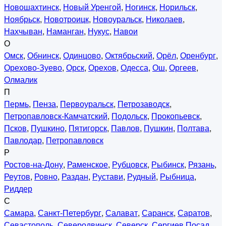
Новошахтинск
,
Новый Уренгой
,
Ногинск
,
Норильск
,
Ноябрьск
,
Новотроицк
,
Новоуральск
,
Николаев
,
Нахчыван
,
Наманган
,
Нукус
,
Навои
О
Омск
,
Обнинск
,
Одинцово
,
Октябрьский
,
Орёл
,
Оренбург
,
Орехово-Зуево
,
Орск
,
Орехов
,
Одесса
,
Ош
,
Оргеев
,
Олмалик
П
Пермь
,
Пенза
,
Первоуральск
,
Петрозаводск
,
Петропавловск-Камчатский
,
Подольск
,
Прокопьевск
,
Псков
,
Пушкино
,
Пятигорск
,
Павлов
,
Пушкин
,
Полтава
,
Павлодар
,
Петропавловск
Р
Ростов-на-Дону
,
Раменское
,
Рубцовск
,
Рыбинск
,
Рязань
,
Реутов
,
Ровно
,
Раздан
,
Рустави
,
Рудный
,
Рыбница
,
Риддер
С
Самара
,
Санкт-Петербург
,
Салават
,
Саранск
,
Саратов
,
Севастополь
,
Северодвинск
,
Северск
,
Сергиев Посад
,