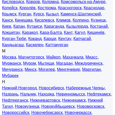
Кисловодск
,
Ковров
,
Коломна
,
Комсомольск-на-Амуре
,
Копейск
,
Королёв
,
Кострома
,
Красногорск
,
Краснодар
,
Крымск
,
Курган
,
Курск
,
Кызыл
,
Каменск-Шахтинский
,
Канск
,
Кинешма
,
Киселевск
,
Климов
,
Колпино
,
Кузнецк
,
Киев
,
Капан
,
Кутаиси
,
Караганда
,
Кызылорда
,
Костанай
,
Кокшетау
,
Каракол
,
Кара-Балта
,
Кант
,
Кагул
,
Кишинёв
,
Курган-Тюбе
,
Коканд
,
Карши
,
Кентау
,
Капчагай
,
Кандыагаш
,
Каскелен
,
Каттакурган
М
Москва
,
Магнитогорск
,
Майкоп
,
Махачкала
,
Миасс
,
Мурманск
,
Муром
,
Мытищи
,
Магадан
,
Междуреченск
,
Мичуринск
,
Минск
,
Могилев
,
Мингячевир
,
Маргилан
,
Мубарек
Н
Нижний Новгород
,
Новосибирск
,
Набережные Челны
,
Назрань
,
Нальчик
,
Находка
,
Невинномысск
,
Нефтекамск
,
Нефтеюганск
,
Нижневартовск
,
Нижнекамск
,
Нижний
Тагил
,
Новокузнецк
,
Новокуйбышевск
,
Новомосковск
,
Новороссийск
,
Новочебоксарск
,
Новочеркасск
,