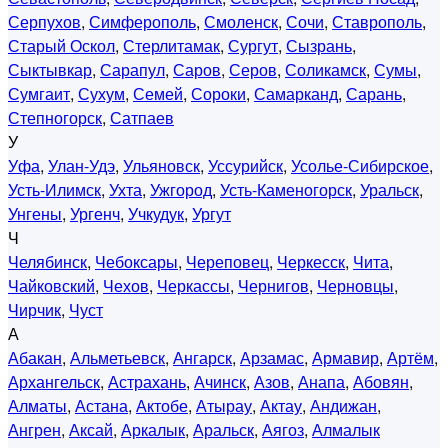
Серпухов
,
Симферополь
,
Смоленск
,
Сочи
,
Ставрополь
,
Старый Оскол
,
Стерлитамак
,
Сургут
,
Сызрань
,
Сыктывкар
,
Сарапул
,
Саров
,
Серов
,
Соликамск
,
Сумы
,
Сумгаит
,
Сухум
,
Семей
,
Сороки
,
Самарканд
,
Сарань
,
Степногорск
,
Сатпаев
У
Уфа
,
Улан-Удэ
,
Ульяновск
,
Уссурийск
,
Усолье-Сибирское
,
Усть-Илимск
,
Ухта
,
Ужгород
,
Усть-Каменогорск
,
Уральск
,
Унгены
,
Ургенч
,
Учкудук
,
Ургут
Ч
Челябинск
,
Чебоксары
,
Череповец
,
Черкесск
,
Чита
,
Чайковский
,
Чехов
,
Черкассы
,
Чернигов
,
Черновцы
,
Чирчик
,
Чуст
А
Абакан
,
Альметьевск
,
Ангарск
,
Арзамас
,
Армавир
,
Артём
,
Архангельск
,
Астрахань
,
Ачинск
,
Азов
,
Анапа
,
Абовян
,
Алматы
,
Астана
,
Актобе
,
Атырау
,
Актау
,
Андижан
,
Ангрен
,
Аксай
,
Аркалык
,
Аральск
,
Аягоз
,
Алмалык