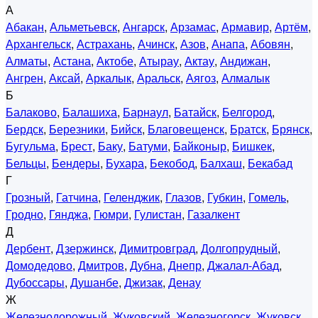
А
Абакан
,
Альметьевск
,
Ангарск
,
Арзамас
,
Армавир
,
Артём
,
Архангельск
,
Астрахань
,
Ачинск
,
Азов
,
Анапа
,
Абовян
,
Алматы
,
Астана
,
Актобе
,
Атырау
,
Актау
,
Андижан
,
Ангрен
,
Аксай
,
Аркалык
,
Аральск
,
Аягоз
,
Алмалык
Б
Балаково
,
Балашиха
,
Барнаул
,
Батайск
,
Белгород
,
Бердск
,
Березники
,
Бийск
,
Благовещенск
,
Братск
,
Брянск
,
Бугульма
,
Брест
,
Баку
,
Батуми
,
Байконыр
,
Бишкек
,
Бельцы
,
Бендеры
,
Бухара
,
Бекобод
,
Балхаш
,
Бекабад
Г
Грозный
,
Гатчина
,
Геленджик
,
Глазов
,
Губкин
,
Гомель
,
Гродно
,
Гянджа
,
Гюмри
,
Гулистан
,
Газалкент
Д
Дербент
,
Дзержинск
,
Димитровград
,
Долгопрудный
,
Домодедово
,
Дмитров
,
Дубна
,
Днепр
,
Джалал-Абад
,
Дубоссары
,
Душанбе
,
Джизак
,
Денау
Ж
Железнодорожный
,
Жуковский
,
Железногорск
,
Жуковск
,