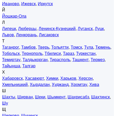
Иваново
,
Ижевск
,
Иркутск
Й
Йошкар-Ола
Л
Липецк
,
Люберцы
,
Ленинск-Кузнецкий
,
Луганск
,
Луцк
,
Львов
,
Ленкорань
,
Лисаковск
Т
Таганрог
,
Тамбов
,
Тверь
,
Тольятти
,
Томск
,
Тула
,
Тюмень
,
Тобольск
,
Тернополь
,
Тбилиси
,
Тараз
,
Туркестан
,
Темиртау
,
Талдыкорган
,
Тирасполь
,
Ташкент
,
Термез
,
Тайынша
,
Талгар
Х
Хабаровск
,
Хасавюрт
,
Химки
,
Харьков
,
Херсон
,
Хмельницкий
,
Хырдалан
,
Худжанд
,
Хромтау
,
Хива
Ш
Шахты
,
Ширван
,
Шеки
,
Шымкент
,
Шахрисабз
,
Шахтинск
,
Шу
Щ
Щелково
,
Щучинск