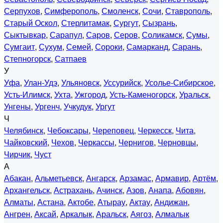
Серпухов
,
Симферополь
,
Смоленск
,
Сочи
,
Ставрополь
,
Старый Оскол
,
Стерлитамак
,
Сургут
,
Сызрань
,
Сыктывкар
,
Сарапул
,
Саров
,
Серов
,
Соликамск
,
Сумы
,
Сумгаит
,
Сухум
,
Семей
,
Сороки
,
Самарканд
,
Сарань
,
Степногорск
,
Сатпаев
У
Уфа
,
Улан-Удэ
,
Ульяновск
,
Уссурийск
,
Усолье-Сибирское
,
Усть-Илимск
,
Ухта
,
Ужгород
,
Усть-Каменогорск
,
Уральск
,
Унгены
,
Ургенч
,
Учкудук
,
Ургут
Ч
Челябинск
,
Чебоксары
,
Череповец
,
Черкесск
,
Чита
,
Чайковский
,
Чехов
,
Черкассы
,
Чернигов
,
Черновцы
,
Чирчик
,
Чуст
А
Абакан
,
Альметьевск
,
Ангарск
,
Арзамас
,
Армавир
,
Артём
,
Архангельск
,
Астрахань
,
Ачинск
,
Азов
,
Анапа
,
Абовян
,
Алматы
,
Астана
,
Актобе
,
Атырау
,
Актау
,
Андижан
,
Ангрен
,
Аксай
,
Аркалык
,
Аральск
,
Аягоз
,
Алмалык