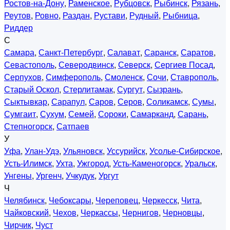
Ростов-на-Дону
,
Раменское
,
Рубцовск
,
Рыбинск
,
Рязань
,
Реутов
,
Ровно
,
Раздан
,
Рустави
,
Рудный
,
Рыбница
,
Риддер
С
Самара
,
Санкт-Петербург
,
Салават
,
Саранск
,
Саратов
,
Севастополь
,
Северодвинск
,
Северск
,
Сергиев Посад
,
Серпухов
,
Симферополь
,
Смоленск
,
Сочи
,
Ставрополь
,
Старый Оскол
,
Стерлитамак
,
Сургут
,
Сызрань
,
Сыктывкар
,
Сарапул
,
Саров
,
Серов
,
Соликамск
,
Сумы
,
Сумгаит
,
Сухум
,
Семей
,
Сороки
,
Самарканд
,
Сарань
,
Степногорск
,
Сатпаев
У
Уфа
,
Улан-Удэ
,
Ульяновск
,
Уссурийск
,
Усолье-Сибирское
,
Усть-Илимск
,
Ухта
,
Ужгород
,
Усть-Каменогорск
,
Уральск
,
Унгены
,
Ургенч
,
Учкудук
,
Ургут
Ч
Челябинск
,
Чебоксары
,
Череповец
,
Черкесск
,
Чита
,
Чайковский
,
Чехов
,
Черкассы
,
Чернигов
,
Черновцы
,
Чирчик
,
Чуст