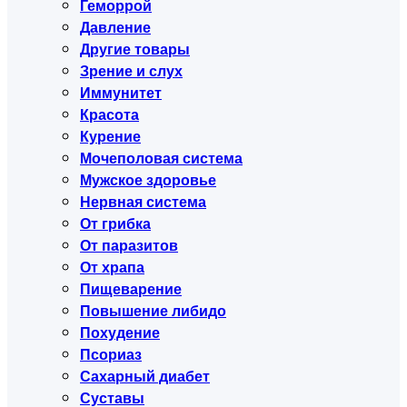
Геморрой
Давление
Другие товары
Зрение и слух
Иммунитет
Красота
Курение
Мочеполовая система
Мужское здоровье
Нервная система
От грибка
От паразитов
От храпа
Пищеварение
Повышение либидо
Похудение
Псориаз
Сахарный диабет
Суставы