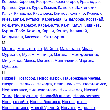
Копейск
,
Королёв
,
Кострома
,
Красногорск
,
Краснодар
,
Крымск
,
Курган
,
Курск
,
Кызыл
,
Каменск-Шахтинский
,
Канск
,
Кинешма
,
Киселевск
,
Климов
,
Колпино
,
Кузнецк
,
Киев
,
Капан
,
Кутаиси
,
Караганда
,
Кызылорда
,
Костанай
,
Кокшетау
,
Каракол
,
Кара-Балта
,
Кант
,
Кагул
,
Кишинёв
,
Курган-Тюбе
,
Коканд
,
Карши
,
Кентау
,
Капчагай
,
Кандыагаш
,
Каскелен
,
Каттакурган
М
Москва
,
Магнитогорск
,
Майкоп
,
Махачкала
,
Миасс
,
Мурманск
,
Муром
,
Мытищи
,
Магадан
,
Междуреченск
,
Мичуринск
,
Минск
,
Могилев
,
Мингячевир
,
Маргилан
,
Мубарек
Н
Нижний Новгород
,
Новосибирск
,
Набережные Челны
,
Назрань
,
Нальчик
,
Находка
,
Невинномысск
,
Нефтекамск
,
Нефтеюганск
,
Нижневартовск
,
Нижнекамск
,
Нижний
Тагил
,
Новокузнецк
,
Новокуйбышевск
,
Новомосковск
,
Новороссийск
,
Новочебоксарск
,
Новочеркасск
,
Новошахтинск
,
Новый Уренгой
,
Ногинск
,
Норильск
,