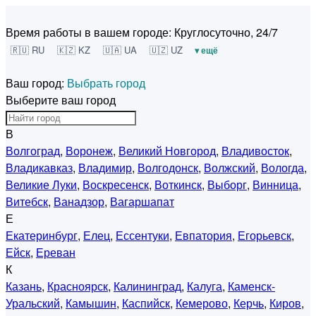
Время работы в вашем городе:
Круглосуточно, 24/7
🇷🇺 RU
🇰🇿 KZ
🇺🇦 UA
🇺🇿 UZ
▾ ещё
Ваш город:
Выбрать город
Выберите ваш город
В
Волгоград
,
Воронеж
,
Великий Новгород
,
Владивосток
,
Владикавказ
,
Владимир
,
Волгодонск
,
Волжский
,
Вологда
,
Великие Луки
,
Воскресенск
,
Воткинск
,
Выборг
,
Винница
,
Витебск
,
Ванадзор
,
Вагаршапат
Е
Екатеринбург
,
Елец
,
Ессентуки
,
Евпатория
,
Егорьевск
,
Ейск
,
Ереван
К
Казань
,
Красноярск
,
Калининград
,
Калуга
,
Каменск-
Уральский
,
Камышин
,
Каспийск
,
Кемерово
,
Керчь
,
Киров
,