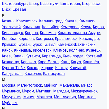
Екатеринбург
,
Елец
,
Ессентуки
,
Евпатория
,
Егорьевск
,
Ейск
,
Ереван
К
Казань
,
Красноярск
,
Калининград
,
Калуга
,
Каменск-
Уральский
,
Камышин
,
Каспийск
,
Кемерово
,
Керчь
,
Киров
,
Кисловодск
,
Ковров
,
Коломна
,
Комсомольск-на-Амуре
,
Копейск
,
Королёв
,
Кострома
,
Красногорск
,
Краснодар
,
Крымск
,
Курган
,
Курск
,
Кызыл
,
Каменск-Шахтинский
,
Канск
,
Кинешма
,
Киселевск
,
Климов
,
Колпино
,
Кузнецк
,
Киев
,
Капан
,
Кутаиси
,
Караганда
,
Кызылорда
,
Костанай
,
Кокшетау
,
Каракол
,
Кара-Балта
,
Кант
,
Кагул
,
Кишинёв
,
Курган-Тюбе
,
Коканд
,
Карши
,
Кентау
,
Капчагай
,
Кандыагаш
,
Каскелен
,
Каттакурган
М
Москва
,
Магнитогорск
,
Майкоп
,
Махачкала
,
Миасс
,
Мурманск
,
Муром
,
Мытищи
,
Магадан
,
Междуреченск
,
Мичуринск
,
Минск
,
Могилев
,
Мингячевир
,
Маргилан
,
Мубарек
Н