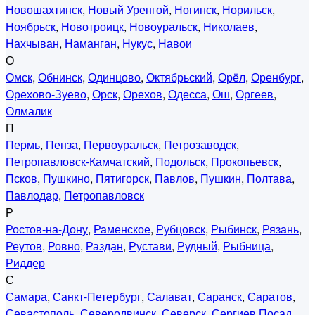
Новошахтинск
,
Новый Уренгой
,
Ногинск
,
Норильск
,
Ноябрьск
,
Новотроицк
,
Новоуральск
,
Николаев
,
Нахчыван
,
Наманган
,
Нукус
,
Навои
О
Омск
,
Обнинск
,
Одинцово
,
Октябрьский
,
Орёл
,
Оренбург
,
Орехово-Зуево
,
Орск
,
Орехов
,
Одесса
,
Ош
,
Оргеев
,
Олмалик
П
Пермь
,
Пенза
,
Первоуральск
,
Петрозаводск
,
Петропавловск-Камчатский
,
Подольск
,
Прокопьевск
,
Псков
,
Пушкино
,
Пятигорск
,
Павлов
,
Пушкин
,
Полтава
,
Павлодар
,
Петропавловск
Р
Ростов-на-Дону
,
Раменское
,
Рубцовск
,
Рыбинск
,
Рязань
,
Реутов
,
Ровно
,
Раздан
,
Рустави
,
Рудный
,
Рыбница
,
Риддер
С
Самара
,
Санкт-Петербург
,
Салават
,
Саранск
,
Саратов
,
Севастополь
,
Северодвинск
,
Северск
,
Сергиев Посад
,