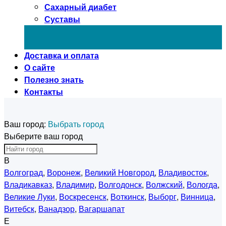
Сахарный диабет
Суставы
Доставка и оплата
О сайте
Полезно знать
Контакты
Ваш город:
Выбрать город
Выберите ваш город
В
Волгоград
,
Воронеж
,
Великий Новгород
,
Владивосток
,
Владикавказ
,
Владимир
,
Волгодонск
,
Волжский
,
Вологда
,
Великие Луки
,
Воскресенск
,
Воткинск
,
Выборг
,
Винница
,
Витебск
,
Ванадзор
,
Вагаршапат
Е