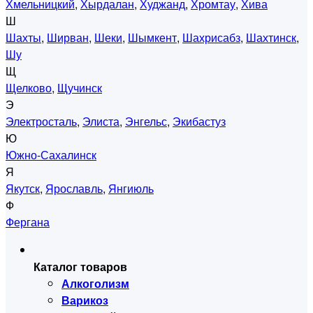
Хмельницкий
,
Хырдалан
,
Худжанд
,
Хромтау
,
Хива
Ш
Шахты
,
Ширван
,
Шеки
,
Шымкент
,
Шахрисабз
,
Шахтинск
,
Шу
Щ
Щелково
,
Щучинск
Э
Электросталь
,
Элиста
,
Энгельс
,
Экибастуз
Ю
Южно-Сахалинск
Я
Якутск
,
Ярославль
,
Янгиюль
Ф
Фергана
Каталог товаров
Алкоголизм
Варикоз