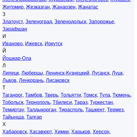
Житомир
,
Жезказган
,
Жанаозен
,
Жанатас
З
Златоуст
,
Зеленоград
,
Зеленодольск
,
Запорожье
,
Зарафшан
И
Иваново
,
Ижевск
,
Иркутск
Й
Йошкар-Ола
Л
Липецк
,
Люберцы
,
Ленинск-Кузнецкий
,
Луганск
,
Луцк
,
Львов
,
Ленкорань
,
Лисаковск
Т
Таганрог
,
Тамбов
,
Тверь
,
Тольятти
,
Томск
,
Тула
,
Тюмень
,
Тобольск
,
Тернополь
,
Тбилиси
,
Тараз
,
Туркестан
,
Темиртау
,
Талдыкорган
,
Тирасполь
,
Ташкент
,
Термез
,
Тайынша
,
Талгар
Х
Хабаровск
,
Хасавюрт
,
Химки
,
Харьков
,
Херсон
,