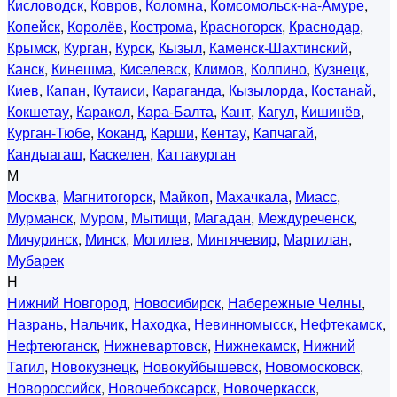
Кисловодск
,
Ковров
,
Коломна
,
Комсомольск-на-Амуре
,
Копейск
,
Королёв
,
Кострома
,
Красногорск
,
Краснодар
,
Крымск
,
Курган
,
Курск
,
Кызыл
,
Каменск-Шахтинский
,
Канск
,
Кинешма
,
Киселевск
,
Климов
,
Колпино
,
Кузнецк
,
Киев
,
Капан
,
Кутаиси
,
Караганда
,
Кызылорда
,
Костанай
,
Кокшетау
,
Каракол
,
Кара-Балта
,
Кант
,
Кагул
,
Кишинёв
,
Курган-Тюбе
,
Коканд
,
Карши
,
Кентау
,
Капчагай
,
Кандыагаш
,
Каскелен
,
Каттакурган
М
Москва
,
Магнитогорск
,
Майкоп
,
Махачкала
,
Миасс
,
Мурманск
,
Муром
,
Мытищи
,
Магадан
,
Междуреченск
,
Мичуринск
,
Минск
,
Могилев
,
Мингячевир
,
Маргилан
,
Мубарек
Н
Нижний Новгород
,
Новосибирск
,
Набережные Челны
,
Назрань
,
Нальчик
,
Находка
,
Невинномысск
,
Нефтекамск
,
Нефтеюганск
,
Нижневартовск
,
Нижнекамск
,
Нижний
Тагил
,
Новокузнецк
,
Новокуйбышевск
,
Новомосковск
,
Новороссийск
,
Новочебоксарск
,
Новочеркасск
,