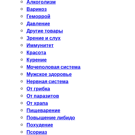
Алкоголизм
Варикоз
Геморрой
Давление
Другие товары
Зрение и слух
Иммунитет
Красота
Курение
Мочеполовая система
Мужское здоровье
Нервная система
От грибка
От паразитов
От храпа
Пищеварение
Повышение либидо
Похудение
Псориаз