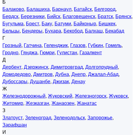
Б
Балаково
,
Балашиха
,
Барнаул
,
Батайск
,
Белгород
,
Бердск
,
Березники
,
Бийск
,
Благовещенск
,
Братск
,
Брянск
,
Бугульма
,
Брест
,
Баку
,
Батуми
,
Байконыр
,
Бишкек
,
Бельцы
,
Бендеры
,
Бухара
,
Бекобод
,
Балхаш
,
Бекабад
Г
Грозный
,
Гатчина
,
Геленджик
,
Глазов
,
Губкин
,
Гомель
,
Гродно
,
Гянджа
,
Гюмри
,
Гулистан
,
Газалкент
Д
Дербент
,
Дзержинск
,
Димитровград
,
Долгопрудный
,
Домодедово
,
Дмитров
,
Дубна
,
Днепр
,
Джалал-Абад
,
Дубоссары
,
Душанбе
,
Джизак
,
Денау
Ж
Железнодорожный
,
Жуковский
,
Железногорск
,
Жуковск
,
Житомир
,
Жезказган
,
Жанаозен
,
Жанатас
З
Златоуст
,
Зеленоград
,
Зеленодольск
,
Запорожье
,
Зарафшан
И