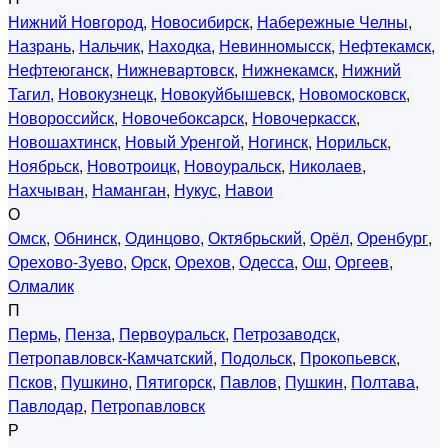
Нижний Новгород
,
Новосибирск
,
Набережные Челны
,
Назрань
,
Нальчик
,
Находка
,
Невинномысск
,
Нефтекамск
,
Нефтеюганск
,
Нижневартовск
,
Нижнекамск
,
Нижний
Тагил
,
Новокузнецк
,
Новокуйбышевск
,
Новомосковск
,
Новороссийск
,
Новочебоксарск
,
Новочеркасск
,
Новошахтинск
,
Новый Уренгой
,
Ногинск
,
Норильск
,
Ноябрьск
,
Новотроицк
,
Новоуральск
,
Николаев
,
Нахчыван
,
Наманган
,
Нукус
,
Навои
О
Омск
,
Обнинск
,
Одинцово
,
Октябрьский
,
Орёл
,
Оренбург
,
Орехово-Зуево
,
Орск
,
Орехов
,
Одесса
,
Ош
,
Оргеев
,
Олмалик
П
Пермь
,
Пенза
,
Первоуральск
,
Петрозаводск
,
Петропавловск-Камчатский
,
Подольск
,
Прокопьевск
,
Псков
,
Пушкино
,
Пятигорск
,
Павлов
,
Пушкин
,
Полтава
,
Павлодар
,
Петропавловск
Р