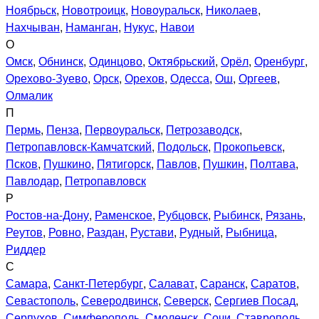
Ноябрьск
,
Новотроицк
,
Новоуральск
,
Николаев
,
Нахчыван
,
Наманган
,
Нукус
,
Навои
О
Омск
,
Обнинск
,
Одинцово
,
Октябрьский
,
Орёл
,
Оренбург
,
Орехово-Зуево
,
Орск
,
Орехов
,
Одесса
,
Ош
,
Оргеев
,
Олмалик
П
Пермь
,
Пенза
,
Первоуральск
,
Петрозаводск
,
Петропавловск-Камчатский
,
Подольск
,
Прокопьевск
,
Псков
,
Пушкино
,
Пятигорск
,
Павлов
,
Пушкин
,
Полтава
,
Павлодар
,
Петропавловск
Р
Ростов-на-Дону
,
Раменское
,
Рубцовск
,
Рыбинск
,
Рязань
,
Реутов
,
Ровно
,
Раздан
,
Рустави
,
Рудный
,
Рыбница
,
Риддер
С
Самара
,
Санкт-Петербург
,
Салават
,
Саранск
,
Саратов
,
Севастополь
,
Северодвинск
,
Северск
,
Сергиев Посад
,
Серпухов
,
Симферополь
,
Смоленск
,
Сочи
,
Ставрополь
,