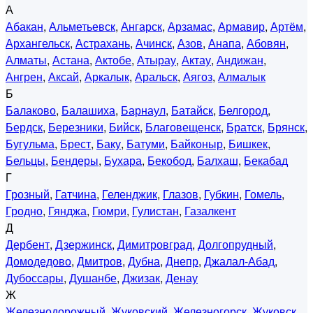
А
Абакан
,
Альметьевск
,
Ангарск
,
Арзамас
,
Армавир
,
Артём
,
Архангельск
,
Астрахань
,
Ачинск
,
Азов
,
Анапа
,
Абовян
,
Алматы
,
Астана
,
Актобе
,
Атырау
,
Актау
,
Андижан
,
Ангрен
,
Аксай
,
Аркалык
,
Аральск
,
Аягоз
,
Алмалык
Б
Балаково
,
Балашиха
,
Барнаул
,
Батайск
,
Белгород
,
Бердск
,
Березники
,
Бийск
,
Благовещенск
,
Братск
,
Брянск
,
Бугульма
,
Брест
,
Баку
,
Батуми
,
Байконыр
,
Бишкек
,
Бельцы
,
Бендеры
,
Бухара
,
Бекобод
,
Балхаш
,
Бекабад
Г
Грозный
,
Гатчина
,
Геленджик
,
Глазов
,
Губкин
,
Гомель
,
Гродно
,
Гянджа
,
Гюмри
,
Гулистан
,
Газалкент
Д
Дербент
,
Дзержинск
,
Димитровград
,
Долгопрудный
,
Домодедово
,
Дмитров
,
Дубна
,
Днепр
,
Джалал-Абад
,
Дубоссары
,
Душанбе
,
Джизак
,
Денау
Ж
Железнодорожный
,
Жуковский
,
Железногорск
,
Жуковск
,