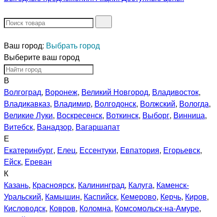
Ваш город:
Выбрать город
Выберите ваш город
В
Волгоград
,
Воронеж
,
Великий Новгород
,
Владивосток
,
Владикавказ
,
Владимир
,
Волгодонск
,
Волжский
,
Вологда
,
Великие Луки
,
Воскресенск
,
Воткинск
,
Выборг
,
Винница
,
Витебск
,
Ванадзор
,
Вагаршапат
Е
Екатеринбург
,
Елец
,
Ессентуки
,
Евпатория
,
Егорьевск
,
Ейск
,
Ереван
К
Казань
,
Красноярск
,
Калининград
,
Калуга
,
Каменск-
Уральский
,
Камышин
,
Каспийск
,
Кемерово
,
Керчь
,
Киров
,
Кисловодск
,
Ковров
,
Коломна
,
Комсомольск-на-Амуре
,