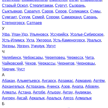
Старый Оскол
,
Стерлитамак
,
Сургут
,
Сызрань
,
Сыктывкар
,
Сарапул
,
Саров
,
Серов
,
Соликамск
,
Сумы
,
Сумгаит
,
Сухум
,
Семей
,
Сороки
,
Самарканд
,
Сарань
,
Степногорск
,
Сатпаев
У
Уфа
,
Улан-Удэ
,
Ульяновск
,
Уссурийск
,
Усолье-Сибирское
,
Усть-Илимск
,
Ухта
,
Ужгород
,
Усть-Каменогорск
,
Уральск
,
Унгены
,
Ургенч
,
Учкудук
,
Ургут
Ч
Челябинск
,
Чебоксары
,
Череповец
,
Черкесск
,
Чита
,
Чайковский
,
Чехов
,
Черкассы
,
Чернигов
,
Черновцы
,
Чирчик
,
Чуст
А
Абакан
,
Альметьевск
,
Ангарск
,
Арзамас
,
Армавир
,
Артём
,
Архангельск
,
Астрахань
,
Ачинск
,
Азов
,
Анапа
,
Абовян
,
Алматы
,
Астана
,
Актобе
,
Атырау
,
Актау
,
Андижан
,
Ангрен
,
Аксай
,
Аркалык
,
Аральск
,
Аягоз
,
Алмалык
Б