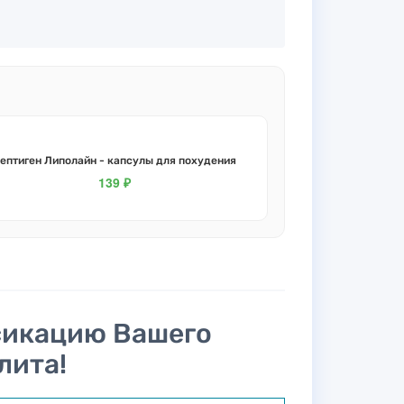
ептиген Липолайн - капсулы для похудения
139 ₽
ксикацию Вашего
лита!