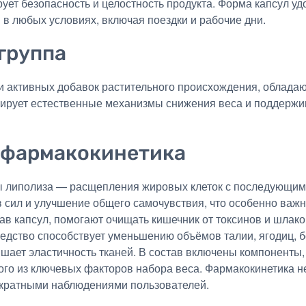
рует безопасность и целостность продукта. Форма капсул у
 в любых условиях, включая поездки и рабочие дни.
группа
ски активных добавок растительного происхождения, обла
лирует естественные механизмы снижения веса и поддержи
 фармакокинетика
ссы липолиза — расщепления жировых клеток с последующим
 сил и улучшение общего самочувствия, что особенно важн
ав капсул, помогают очищать кишечник от токсинов и шлак
дство способствует уменьшению объёмов талии, ягодиц, бё
шает эластичность тканей. В состав включены компонент
го из ключевых факторов набора веса. Фармакокинетика н
кратными наблюдениями пользователей.