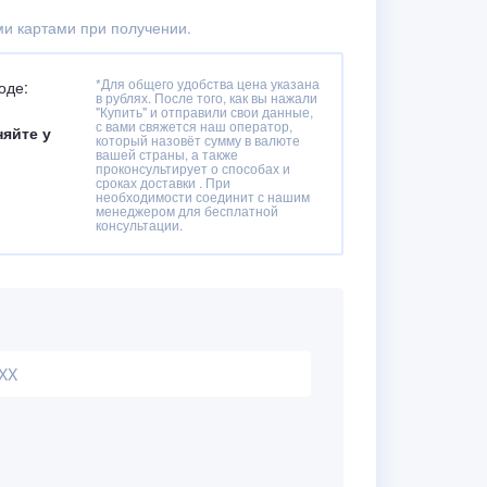
и картами при получении.
*Для общего удобства цена указана
оде:
в рублях. После того, как вы нажали
"Купить" и отправили свои данные,
с вами свяжется наш оператор,
няйте у
который назовёт сумму в валюте
вашей страны, а также
проконсультирует о способах и
сроках доставки . При
необходимости соединит с нашим
менеджером для бесплатной
консультации.