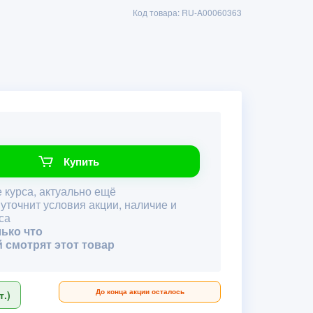
Код товара: RU-A00060363
Купить
 курса, актуально ещё
 уточнит условия акции, наличие и
са
лько что
й смотрят этот товар
До конца акции осталось
.)