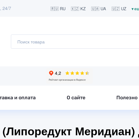
, 24/7
🇷🇺 RU
🇰🇿 KZ
🇺🇦 UA
🇺🇿 UZ
▾ е
тавка и оплата
О сайте
Полезно 
n (Липоредукт Меридиан)