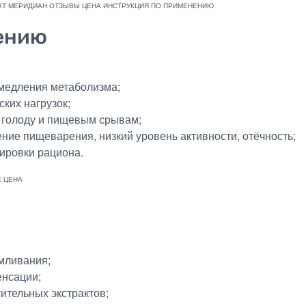
ению
амедления метаболизма;
ских нагрузок;
у голоду и пищевым срывам;
е пищеварения, низкий уровень активности, отёчность;
ировки рациона.
мливания;
енсации;
ительных экстрактов;