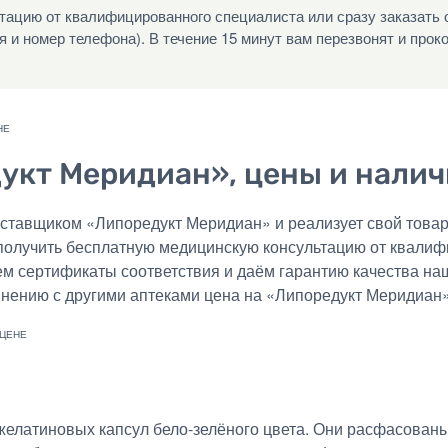
ацию от квалифицированного специалиста или сразу заказать 
я и номер телефона). В течение 15 минут вам перезвонят и прок
укт Меридиан», цены и налич
тавщиком «Липоредукт Меридиан» и реализует свой товар 
получить бесплатную медицинскую консультацию от квалиф
ем сертификаты соответствия и даём гарантию качества на
внению с другими аптеками цена на «Липоредукт Меридиан»
е желатиновых капсул бело‑зелёного цвета. Они расфасова