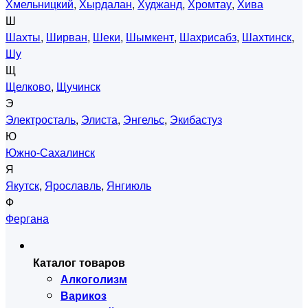
Хмельницкий
,
Хырдалан
,
Худжанд
,
Хромтау
,
Хива
Ш
Шахты
,
Ширван
,
Шеки
,
Шымкент
,
Шахрисабз
,
Шахтинск
,
Шу
Щ
Щелково
,
Щучинск
Э
Электросталь
,
Элиста
,
Энгельс
,
Экибастуз
Ю
Южно-Сахалинск
Я
Якутск
,
Ярославль
,
Янгиюль
Ф
Фергана
Каталог товаров
Алкоголизм
Варикоз