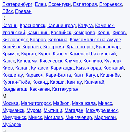
Екатеринбург
,
Елец
,
Ессентуки
,
Евпатория
,
Егорьевск
,
Ейск
,
Ереван
К
Казань
,
Красноярск
,
Калининград
,
Калуга
,
Каменск-
Уральский
,
Камышин
,
Каспийск
,
Кемерово
,
Керчь
,
Киров
,
Кисловодск
,
Ковров
,
Коломна
,
Комсомольск-на-Амуре
,
Копейск
,
Королёв
,
Кострома
,
Красногорск
,
Краснодар
,
Крымск
,
Курган
,
Курск
,
Кызыл
,
Каменск-Шахтинский
,
Канск
,
Кинешма
,
Киселевск
,
Климов
,
Колпино
,
Кузнецк
,
Киев
,
Капан
,
Кутаиси
,
Караганда
,
Кызылорда
,
Костанай
,
Кокшетау
,
Каракол
,
Кара-Балта
,
Кант
,
Кагул
,
Кишинёв
,
Курган-Тюбе
,
Коканд
,
Карши
,
Кентау
,
Капчагай
,
Кандыагаш
,
Каскелен
,
Каттакурган
М
Москва
,
Магнитогорск
,
Майкоп
,
Махачкала
,
Миасс
,
Мурманск
,
Муром
,
Мытищи
,
Магадан
,
Междуреченск
,
Мичуринск
,
Минск
,
Могилев
,
Мингячевир
,
Маргилан
,
Мубарек
Н