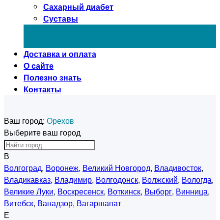
Сахарный диабет
Суставы
Доставка и оплата
О сайте
Полезно знать
Контакты
Ваш город:
Орехов
Выберите ваш город
В
Волгоград
,
Воронеж
,
Великий Новгород
,
Владивосток
,
Владикавказ
,
Владимир
,
Волгодонск
,
Волжский
,
Вологда
,
Великие Луки
,
Воскресенск
,
Воткинск
,
Выборг
,
Винница
,
Витебск
,
Ванадзор
,
Вагаршапат
Е