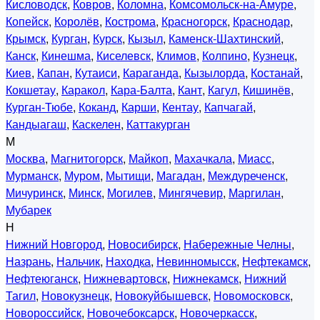
Кисловодск
,
Ковров
,
Коломна
,
Комсомольск-на-Амуре
,
Копейск
,
Королёв
,
Кострома
,
Красногорск
,
Краснодар
,
Крымск
,
Курган
,
Курск
,
Кызыл
,
Каменск-Шахтинский
,
Канск
,
Кинешма
,
Киселевск
,
Климов
,
Колпино
,
Кузнецк
,
Киев
,
Капан
,
Кутаиси
,
Караганда
,
Кызылорда
,
Костанай
,
Кокшетау
,
Каракол
,
Кара-Балта
,
Кант
,
Кагул
,
Кишинёв
,
Курган-Тюбе
,
Коканд
,
Карши
,
Кентау
,
Капчагай
,
Кандыагаш
,
Каскелен
,
Каттакурган
М
Москва
,
Магнитогорск
,
Майкоп
,
Махачкала
,
Миасс
,
Мурманск
,
Муром
,
Мытищи
,
Магадан
,
Междуреченск
,
Мичуринск
,
Минск
,
Могилев
,
Мингячевир
,
Маргилан
,
Мубарек
Н
Нижний Новгород
,
Новосибирск
,
Набережные Челны
,
Назрань
,
Нальчик
,
Находка
,
Невинномысск
,
Нефтекамск
,
Нефтеюганск
,
Нижневартовск
,
Нижнекамск
,
Нижний
Тагил
,
Новокузнецк
,
Новокуйбышевск
,
Новомосковск
,
Новороссийск
,
Новочебоксарск
,
Новочеркасск
,