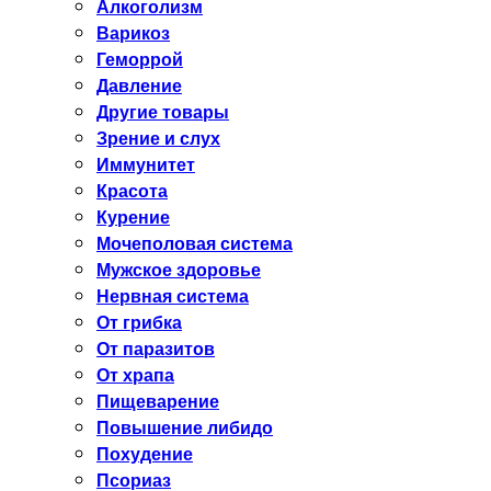
Алкоголизм
Варикоз
Геморрой
Давление
Другие товары
Зрение и слух
Иммунитет
Красота
Курение
Мочеполовая система
Мужское здоровье
Нервная система
От грибка
От паразитов
От храпа
Пищеварение
Повышение либидо
Похудение
Псориаз