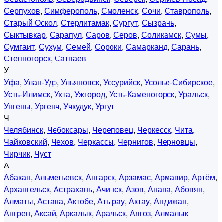
Серпухов
,
Симферополь
,
Смоленск
,
Сочи
,
Ставрополь
,
Старый Оскол
,
Стерлитамак
,
Сургут
,
Сызрань
,
Сыктывкар
,
Сарапул
,
Саров
,
Серов
,
Соликамск
,
Сумы
,
Сумгаит
,
Сухум
,
Семей
,
Сороки
,
Самарканд
,
Сарань
,
Степногорск
,
Сатпаев
У
Уфа
,
Улан-Удэ
,
Ульяновск
,
Уссурийск
,
Усолье-Сибирское
,
Усть-Илимск
,
Ухта
,
Ужгород
,
Усть-Каменогорск
,
Уральск
,
Унгены
,
Ургенч
,
Учкудук
,
Ургут
Ч
Челябинск
,
Чебоксары
,
Череповец
,
Черкесск
,
Чита
,
Чайковский
,
Чехов
,
Черкассы
,
Чернигов
,
Черновцы
,
Чирчик
,
Чуст
А
Абакан
,
Альметьевск
,
Ангарск
,
Арзамас
,
Армавир
,
Артём
,
Архангельск
,
Астрахань
,
Ачинск
,
Азов
,
Анапа
,
Абовян
,
Алматы
,
Астана
,
Актобе
,
Атырау
,
Актау
,
Андижан
,
Ангрен
,
Аксай
,
Аркалык
,
Аральск
,
Аягоз
,
Алмалык