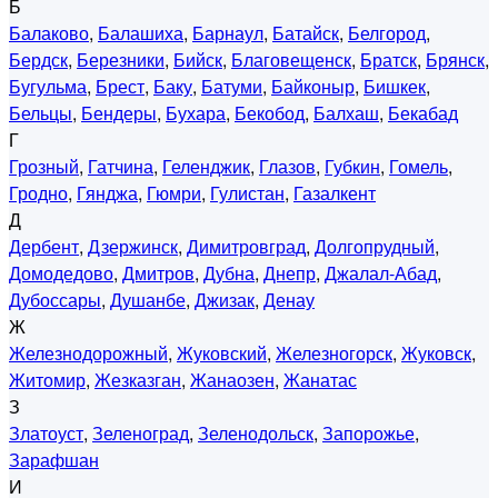
Б
Балаково
,
Балашиха
,
Барнаул
,
Батайск
,
Белгород
,
Бердск
,
Березники
,
Бийск
,
Благовещенск
,
Братск
,
Брянск
,
Бугульма
,
Брест
,
Баку
,
Батуми
,
Байконыр
,
Бишкек
,
Бельцы
,
Бендеры
,
Бухара
,
Бекобод
,
Балхаш
,
Бекабад
Г
Грозный
,
Гатчина
,
Геленджик
,
Глазов
,
Губкин
,
Гомель
,
Гродно
,
Гянджа
,
Гюмри
,
Гулистан
,
Газалкент
Д
Дербент
,
Дзержинск
,
Димитровград
,
Долгопрудный
,
Домодедово
,
Дмитров
,
Дубна
,
Днепр
,
Джалал-Абад
,
Дубоссары
,
Душанбе
,
Джизак
,
Денау
Ж
Железнодорожный
,
Жуковский
,
Железногорск
,
Жуковск
,
Житомир
,
Жезказган
,
Жанаозен
,
Жанатас
З
Златоуст
,
Зеленоград
,
Зеленодольск
,
Запорожье
,
Зарафшан
И