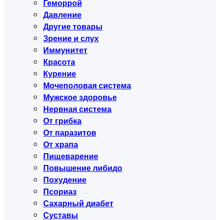
Геморрой
Давление
Другие товары
Зрение и слух
Иммунитет
Красота
Курение
Мочеполовая система
Мужское здоровье
Нервная система
От грибка
От паразитов
От храпа
Пищеварение
Повышение либидо
Похудение
Псориаз
Сахарный диабет
Суставы