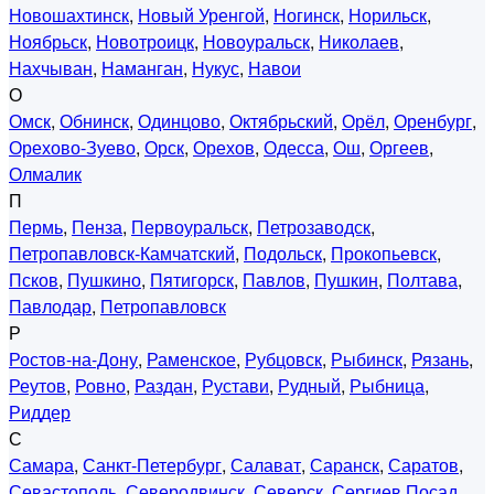
Новошахтинск
,
Новый Уренгой
,
Ногинск
,
Норильск
,
Ноябрьск
,
Новотроицк
,
Новоуральск
,
Николаев
,
Нахчыван
,
Наманган
,
Нукус
,
Навои
О
Омск
,
Обнинск
,
Одинцово
,
Октябрьский
,
Орёл
,
Оренбург
,
Орехово-Зуево
,
Орск
,
Орехов
,
Одесса
,
Ош
,
Оргеев
,
Олмалик
П
Пермь
,
Пенза
,
Первоуральск
,
Петрозаводск
,
Петропавловск-Камчатский
,
Подольск
,
Прокопьевск
,
Псков
,
Пушкино
,
Пятигорск
,
Павлов
,
Пушкин
,
Полтава
,
Павлодар
,
Петропавловск
Р
Ростов-на-Дону
,
Раменское
,
Рубцовск
,
Рыбинск
,
Рязань
,
Реутов
,
Ровно
,
Раздан
,
Рустави
,
Рудный
,
Рыбница
,
Риддер
С
Самара
,
Санкт-Петербург
,
Салават
,
Саранск
,
Саратов
,
Севастополь
,
Северодвинск
,
Северск
,
Сергиев Посад
,