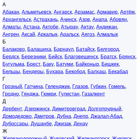
А
Абакан
,
Альметьевск
,
Ангарск
,
Арзамас
,
Армавир
,
Артём
,
Архангельск
,
Астрахань
,
Ачинск
,
Азов
,
Анапа
,
Абовян
,
Алматы
,
Астана
,
Актобе
,
Атырау
,
Актау
,
Андижан
,
Ангрен
,
Аксай
,
Аркалык
,
Аральск
,
Аягоз
,
Алмалык
Б
Балаково
,
Балашиха
,
Барнаул
,
Батайск
,
Белгород
,
Бердск
,
Березники
,
Бийск
,
Благовещенск
,
Братск
,
Брянск
,
Бугульма
,
Брест
,
Баку
,
Батуми
,
Байконыр
,
Бишкек
,
Бельцы
,
Бендеры
,
Бухара
,
Бекобод
,
Балхаш
,
Бекабад
Г
Грозный
,
Гатчина
,
Геленджик
,
Глазов
,
Губкин
,
Гомель
,
Гродно
,
Гянджа
,
Гюмри
,
Гулистан
,
Газалкент
Д
Дербент
,
Дзержинск
,
Димитровград
,
Долгопрудный
,
Домодедово
,
Дмитров
,
Дубна
,
Днепр
,
Джалал-Абад
,
Дубоссары
,
Душанбе
,
Джизак
,
Денау
Ж
Железнодорожный
,
Жуковский
,
Железногорск
,
Жуковск
,