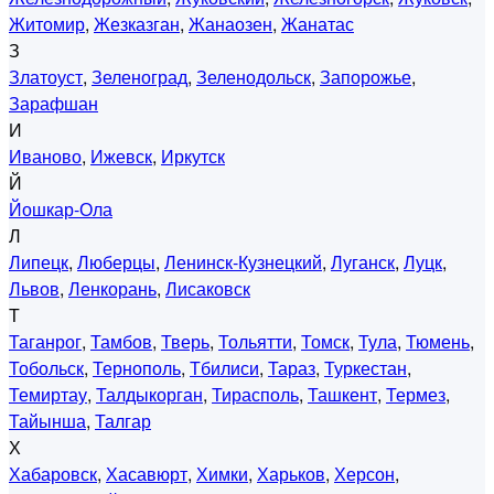
Житомир
,
Жезказган
,
Жанаозен
,
Жанатас
З
Златоуст
,
Зеленоград
,
Зеленодольск
,
Запорожье
,
Зарафшан
И
Иваново
,
Ижевск
,
Иркутск
Й
Йошкар-Ола
Л
Липецк
,
Люберцы
,
Ленинск-Кузнецкий
,
Луганск
,
Луцк
,
Львов
,
Ленкорань
,
Лисаковск
Т
Таганрог
,
Тамбов
,
Тверь
,
Тольятти
,
Томск
,
Тула
,
Тюмень
,
Тобольск
,
Тернополь
,
Тбилиси
,
Тараз
,
Туркестан
,
Темиртау
,
Талдыкорган
,
Тирасполь
,
Ташкент
,
Термез
,
Тайынша
,
Талгар
Х
Хабаровск
,
Хасавюрт
,
Химки
,
Харьков
,
Херсон
,