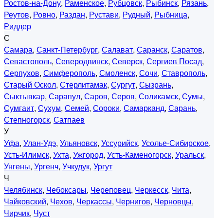
Ростов-на-Дону
,
Раменское
,
Рубцовск
,
Рыбинск
,
Рязань
,
Реутов
,
Ровно
,
Раздан
,
Рустави
,
Рудный
,
Рыбница
,
Риддер
С
Самара
,
Санкт-Петербург
,
Салават
,
Саранск
,
Саратов
,
Севастополь
,
Северодвинск
,
Северск
,
Сергиев Посад
,
Серпухов
,
Симферополь
,
Смоленск
,
Сочи
,
Ставрополь
,
Старый Оскол
,
Стерлитамак
,
Сургут
,
Сызрань
,
Сыктывкар
,
Сарапул
,
Саров
,
Серов
,
Соликамск
,
Сумы
,
Сумгаит
,
Сухум
,
Семей
,
Сороки
,
Самарканд
,
Сарань
,
Степногорск
,
Сатпаев
У
Уфа
,
Улан-Удэ
,
Ульяновск
,
Уссурийск
,
Усолье-Сибирское
,
Усть-Илимск
,
Ухта
,
Ужгород
,
Усть-Каменогорск
,
Уральск
,
Унгены
,
Ургенч
,
Учкудук
,
Ургут
Ч
Челябинск
,
Чебоксары
,
Череповец
,
Черкесск
,
Чита
,
Чайковский
,
Чехов
,
Черкассы
,
Чернигов
,
Черновцы
,
Чирчик
,
Чуст