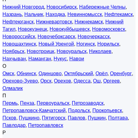
Нижний Новгород
,
Новосибирск
,
Набережные Челны
,
Назрань
,
Нальчик
,
Находка
,
Невинномысск
,
Нефтекамск
,
Нефтеюганск
,
Нижневартовск
,
Нижнекамск
,
Нижний
Тагил
,
Новокузнецк
,
Новокуйбышевск
,
Новомосковск
,
Новороссийск
,
Новочебоксарск
,
Новочеркасск
,
Новошахтинск
,
Новый Уренгой
,
Ногинск
,
Норильск
,
Ноябрьск
,
Новотроицк
,
Новоуральск
,
Николаев
,
Нахчыван
,
Наманган
,
Нукус
,
Навои
О
Омск
,
Обнинск
,
Одинцово
,
Октябрьский
,
Орёл
,
Оренбург
,
Орехово-Зуево
,
Орск
,
Орехов
,
Одесса
,
Ош
,
Оргеев
,
Олмалик
П
Пермь
,
Пенза
,
Первоуральск
,
Петрозаводск
,
Петропавловск-Камчатский
,
Подольск
,
Прокопьевск
,
Псков
,
Пушкино
,
Пятигорск
,
Павлов
,
Пушкин
,
Полтава
,
Павлодар
,
Петропавловск
Р