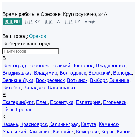
Время работы в Орехове:
Круглосуточно, 24/7
🇷🇺 RU
🇰🇿 KZ
🇺🇦 UA
🇺🇿 UZ
▾ ещё
Ваш город:
Орехов
Выберите ваш город
В
Волгоград
,
Воронеж
,
Великий Новгород
,
Владивосток
,
Владикавказ
,
Владимир
,
Волгодонск
,
Волжский
,
Вологда
,
Великие Луки
,
Воскресенск
,
Воткинск
,
Выборг
,
Винница
,
Витебск
,
Ванадзор
,
Вагаршапат
Е
Екатеринбург
,
Елец
,
Ессентуки
,
Евпатория
,
Егорьевск
,
Ейск
,
Ереван
К
Казань
,
Красноярск
,
Калининград
,
Калуга
,
Каменск-
Уральский
,
Камышин
,
Каспийск
,
Кемерово
,
Керчь
,
Киров
,