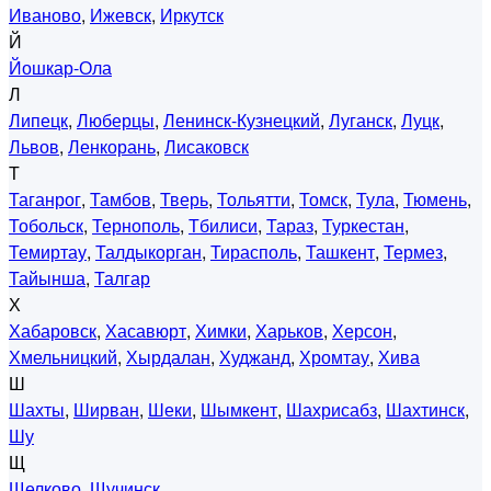
Иваново
,
Ижевск
,
Иркутск
Й
Йошкар-Ола
Л
Липецк
,
Люберцы
,
Ленинск-Кузнецкий
,
Луганск
,
Луцк
,
Львов
,
Ленкорань
,
Лисаковск
Т
Таганрог
,
Тамбов
,
Тверь
,
Тольятти
,
Томск
,
Тула
,
Тюмень
,
Тобольск
,
Тернополь
,
Тбилиси
,
Тараз
,
Туркестан
,
Темиртау
,
Талдыкорган
,
Тирасполь
,
Ташкент
,
Термез
,
Тайынша
,
Талгар
Х
Хабаровск
,
Хасавюрт
,
Химки
,
Харьков
,
Херсон
,
Хмельницкий
,
Хырдалан
,
Худжанд
,
Хромтау
,
Хива
Ш
Шахты
,
Ширван
,
Шеки
,
Шымкент
,
Шахрисабз
,
Шахтинск
,
Шу
Щ
Щелково
,
Щучинск