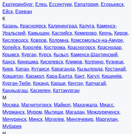
Екатеринбург
,
Елец
,
Ессентуки
,
Евпатория
,
Егорьевск
,
Ейск
,
Ереван
К
Казань
,
Красноярск
,
Калининград
,
Калуга
,
Каменск-
Уральский
,
Камышин
,
Каспийск
,
Кемерово
,
Керчь
,
Киров
,
Кисловодск
,
Ковров
,
Коломна
,
Комсомольск-на-Амуре
,
Копейск
,
Королёв
,
Кострома
,
Красногорск
,
Краснодар
,
Крымск
,
Курган
,
Курск
,
Кызыл
,
Каменск-Шахтинский
,
Канск
,
Кинешма
,
Киселевск
,
Климов
,
Колпино
,
Кузнецк
,
Киев
,
Капан
,
Кутаиси
,
Караганда
,
Кызылорда
,
Костанай
,
Кокшетау
,
Каракол
,
Кара-Балта
,
Кант
,
Кагул
,
Кишинёв
,
Курган-Тюбе
,
Коканд
,
Карши
,
Кентау
,
Капчагай
,
Кандыагаш
,
Каскелен
,
Каттакурган
М
Москва
,
Магнитогорск
,
Майкоп
,
Махачкала
,
Миасс
,
Мурманск
,
Муром
,
Мытищи
,
Магадан
,
Междуреченск
,
Мичуринск
,
Минск
,
Могилев
,
Мингячевир
,
Маргилан
,
Мубарек
Н