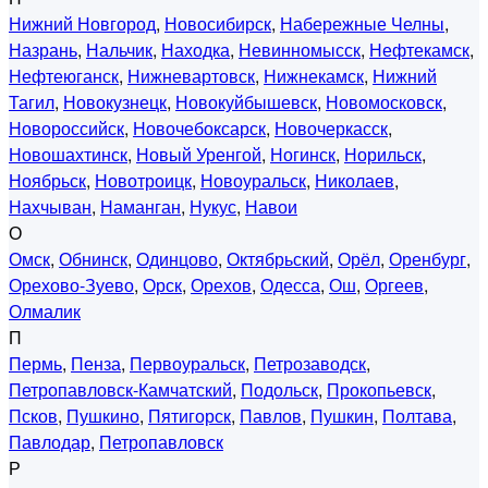
Нижний Новгород
,
Новосибирск
,
Набережные Челны
,
Назрань
,
Нальчик
,
Находка
,
Невинномысск
,
Нефтекамск
,
Нефтеюганск
,
Нижневартовск
,
Нижнекамск
,
Нижний
Тагил
,
Новокузнецк
,
Новокуйбышевск
,
Новомосковск
,
Новороссийск
,
Новочебоксарск
,
Новочеркасск
,
Новошахтинск
,
Новый Уренгой
,
Ногинск
,
Норильск
,
Ноябрьск
,
Новотроицк
,
Новоуральск
,
Николаев
,
Нахчыван
,
Наманган
,
Нукус
,
Навои
О
Омск
,
Обнинск
,
Одинцово
,
Октябрьский
,
Орёл
,
Оренбург
,
Орехово-Зуево
,
Орск
,
Орехов
,
Одесса
,
Ош
,
Оргеев
,
Олмалик
П
Пермь
,
Пенза
,
Первоуральск
,
Петрозаводск
,
Петропавловск-Камчатский
,
Подольск
,
Прокопьевск
,
Псков
,
Пушкино
,
Пятигорск
,
Павлов
,
Пушкин
,
Полтава
,
Павлодар
,
Петропавловск
Р