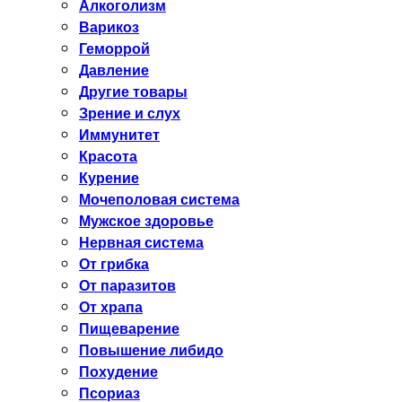
Алкоголизм
Варикоз
Геморрой
Давление
Другие товары
Зрение и слух
Иммунитет
Красота
Курение
Мочеполовая система
Мужское здоровье
Нервная система
От грибка
От паразитов
От храпа
Пищеварение
Повышение либидо
Похудение
Псориаз