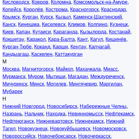
Кисловодск
,
Ковров
,
Коломна
,
Комсомольск-на-Амуре
,
Копейск
,
Королёв
,
Кострома
,
Красногорск
,
Краснодар
,
Крымск
,
Курган
,
Курск
,
Кызыл
,
Каменск-Шахтинский
,
Канск
,
Кинешма
,
Киселевск
,
Климов
,
Колпино
,
Кузнецк
,
Киев
,
Капан
,
Кутаиси
,
Караганда
,
Кызылорда
,
Костанай
,
Кокшетау
,
Каракол
,
Кара-Балта
,
Кант
,
Кагул
,
Кишинёв
,
Курган-Тюбе
,
Коканд
,
Карши
,
Кентау
,
Капчагай
,
Кандыагаш
,
Каскелен
,
Каттакурган
М
Москва
,
Магнитогорск
,
Майкоп
,
Махачкала
,
Миасс
,
Мурманск
,
Муром
,
Мытищи
,
Магадан
,
Междуреченск
,
Мичуринск
,
Минск
,
Могилев
,
Мингячевир
,
Маргилан
,
Мубарек
Н
Нижний Новгород
,
Новосибирск
,
Набережные Челны
,
Назрань
,
Нальчик
,
Находка
,
Невинномысск
,
Нефтекамск
,
Нефтеюганск
,
Нижневартовск
,
Нижнекамск
,
Нижний
Тагил
,
Новокузнецк
,
Новокуйбышевск
,
Новомосковск
,
Новороссийск
,
Новочебоксарск
,
Новочеркасск
,