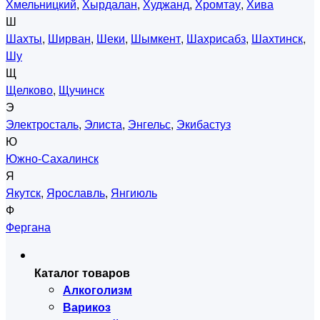
Хмельницкий
,
Хырдалан
,
Худжанд
,
Хромтау
,
Хива
Ш
Шахты
,
Ширван
,
Шеки
,
Шымкент
,
Шахрисабз
,
Шахтинск
,
Шу
Щ
Щелково
,
Щучинск
Э
Электросталь
,
Элиста
,
Энгельс
,
Экибастуз
Ю
Южно-Сахалинск
Я
Якутск
,
Ярославль
,
Янгиюль
Ф
Фергана
Каталог товаров
Алкоголизм
Варикоз