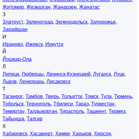
Житомир
,
Жезказган
,
Жанаозен
,
Жанатас
З
Златоуст
,
Зеленоград
,
Зеленодольск
,
Запорожье
,
Зарафшан
И
Иваново
,
Ижевск
,
Иркутск
Й
Йошкар-Ола
Л
Липецк
,
Люберцы
,
Ленинск-Кузнецкий
,
Луганск
,
Луцк
,
Львов
,
Ленкорань
,
Лисаковск
Т
Таганрог
,
Тамбов
,
Тверь
,
Тольятти
,
Томск
,
Тула
,
Тюмень
,
Тобольск
,
Тернополь
,
Тбилиси
,
Тараз
,
Туркестан
,
Темиртау
,
Талдыкорган
,
Тирасполь
,
Ташкент
,
Термез
,
Тайынша
,
Талгар
Х
Хабаровск
,
Хасавюрт
,
Химки
,
Харьков
,
Херсон
,