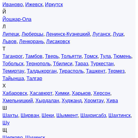
Иваново
,
Ижевск
,
Иркутск
Й
Йошкар-Ола
Л
Липецк
,
Люберцы
,
Ленинск-Кузнецкий
,
Луганск
,
Луцк
,
Львов
,
Ленкорань
,
Лисаковск
Т
Таганрог
,
Тамбов
,
Тверь
,
Тольятти
,
Томск
,
Тула
,
Тюмень
,
Тобольск
,
Тернополь
,
Тбилиси
,
Тараз
,
Туркестан
,
Темиртау
,
Талдыкорган
,
Тирасполь
,
Ташкент
,
Термез
,
Тайынша
,
Талгар
Х
Хабаровск
,
Хасавюрт
,
Химки
,
Харьков
,
Херсон
,
Хмельницкий
,
Хырдалан
,
Худжанд
,
Хромтау
,
Хива
Ш
Шахты
,
Ширван
,
Шеки
,
Шымкент
,
Шахрисабз
,
Шахтинск
,
Шу
Щ
Щелково
,
Щучинск