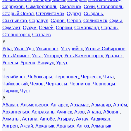
Серпухов
,
Симферополь
,
Смоленск
,
Сочи
,
Ставрополь
,
Старый Оскол
,
Стерлитамак
,
Сургут
,
Сызрань
,
Сыктывкар
,
Сарапул
,
Саров
,
Серов
,
Соликамск
,
Сумы
,
Сумгаит
,
Сухум
,
Семей
,
Сороки
,
Самарканд
,
Сарань
,
Степногорск
,
Сатпаев
У
Уфа
,
Улан-Удэ
,
Ульяновск
,
Уссурийск
,
Усолье-Сибирское
,
Усть-Илимск
,
Ухта
,
Ужгород
,
Усть-Каменогорск
,
Уральск
,
Унгены
,
Ургенч
,
Учкудук
,
Ургут
Ч
Челябинск
,
Чебоксары
,
Череповец
,
Черкесск
,
Чита
,
Чайковский
,
Чехов
,
Черкассы
,
Чернигов
,
Черновцы
,
Чирчик
,
Чуст
А
Абакан
,
Альметьевск
,
Ангарск
,
Арзамас
,
Армавир
,
Артём
,
Архангельск
,
Астрахань
,
Ачинск
,
Азов
,
Анапа
,
Абовян
,
Алматы
,
Астана
,
Актобе
,
Атырау
,
Актау
,
Андижан
,
Ангрен
,
Аксай
,
Аркалык
,
Аральск
,
Аягоз
,
Алмалык