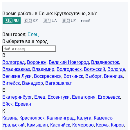
Время работы в Ельце:
Круглосуточно, 24/7
🇷🇺 RU
🇰🇿 KZ
🇺🇦 UA
🇺🇿 UZ
▾ ещё
Ваш город:
Елец
Выберите ваш город
В
Волгоград
,
Воронеж
,
Великий Новгород
,
Владивосток
,
Владикавказ
,
Владимир
,
Волгодонск
,
Волжский
,
Вологда
,
Великие Луки
,
Воскресенск
,
Воткинск
,
Выборг
,
Винница
,
Витебск
,
Ванадзор
,
Вагаршапат
Е
Екатеринбург
,
Елец
,
Ессентуки
,
Евпатория
,
Егорьевск
,
Ейск
,
Ереван
К
Казань
,
Красноярск
,
Калининград
,
Калуга
,
Каменск-
Уральский
,
Камышин
,
Каспийск
,
Кемерово
,
Керчь
,
Киров
,