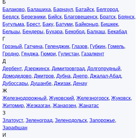
Б
Балаково
,
Балашиха
,
Барнаул
,
Батайск
,
Белгород
,
Бердск
,
Березники
,
Бийск
,
Благовещенск
,
Братск
,
Брянск
,
Бугульма
,
Брест
,
Баку
,
Батуми
,
Байконыр
,
Бишкек
,
Бельцы
,
Бендеры
,
Бухара
,
Бекобод
,
Балхаш
,
Бекабад
Г
Грозный
,
Гатчина
,
Геленджик
,
Глазов
,
Губкин
,
Гомель
,
Гродно
,
Гянджа
,
Гюмри
,
Гулистан
,
Газалкент
Д
Дербент
,
Дзержинск
,
Димитровград
,
Долгопрудный
,
Домодедово
,
Дмитров
,
Дубна
,
Днепр
,
Джалал-Абад
,
Дубоссары
,
Душанбе
,
Джизак
,
Денау
Ж
Железнодорожный
,
Жуковский
,
Железногорск
,
Жуковск
,
Житомир
,
Жезказган
,
Жанаозен
,
Жанатас
З
Златоуст
,
Зеленоград
,
Зеленодольск
,
Запорожье
,
Зарафшан
И