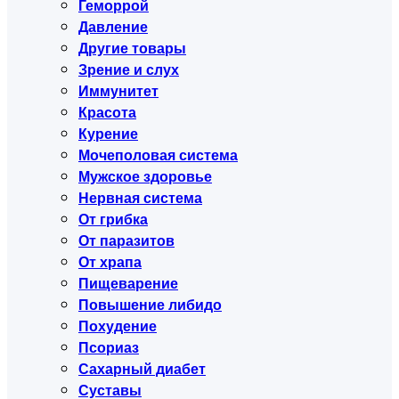
Геморрой
Давление
Другие товары
Зрение и слух
Иммунитет
Красота
Курение
Мочеполовая система
Мужское здоровье
Нервная система
От грибка
От паразитов
От храпа
Пищеварение
Повышение либидо
Похудение
Псориаз
Сахарный диабет
Суставы