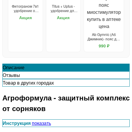
Фитограном 7в1
Titus + Uptus -
удобрение от
удобрение для
сорняков
растений и
Акция
Акция
средство от
сорняков
Ab Gymnic (Аб
Джимник)- пояс для
похудения
990 ₽
Описание
Отзывы
Товар в других городах
Агроформула - защитный комплекс
от сорняков
Инструкция
показать