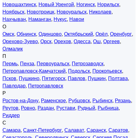
Новошахтинск
,
Новый Уренгой
,
Ногинск
,
Норильск
,
Ноябрьск
,
Новотроицк
,
Новоуральск
,
Николаев
,
Нахчыван
,
Наманган
,
Нукус
,
Навои
О
Омск
,
Обнинск
,
Одинцово
,
Октябрьский
,
Орёл
,
Оренбург
,
Орехово-Зуево
,
Орск
,
Орехов
,
Одесса
,
Ош
,
Оргеев
,
Олмалик
П
Пермь
,
Пенза
,
Первоуральск
,
Петрозаводск
,
Петропавловск-Камчатский
,
Подольск
,
Прокопьевск
,
Псков
,
Пушкино
,
Пятигорск
,
Павлов
,
Пушкин
,
Полтава
,
Павлодар
,
Петропавловск
Р
Ростов-на-Дону
,
Раменское
,
Рубцовск
,
Рыбинск
,
Рязань
,
Реутов
,
Ровно
,
Раздан
,
Рустави
,
Рудный
,
Рыбница
,
Риддер
С
Самара
,
Санкт-Петербург
,
Салават
,
Саранск
,
Саратов
,
Севастополь
,
Северодвинск
,
Северск
,
Сергиев Посад
,