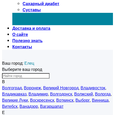
Сахарный диабет
Суставы
Доставка и оплата
О сайте
Полезно знать
Контакты
Ваш город:
Елец
Выберите ваш город
В
Волгоград
,
Воронеж
,
Великий Новгород
,
Владивосток
,
Владикавказ
,
Владимир
,
Волгодонск
,
Волжский
,
Вологда
,
Великие Луки
,
Воскресенск
,
Воткинск
,
Выборг
,
Винница
,
Витебск
,
Ванадзор
,
Вагаршапат
Е