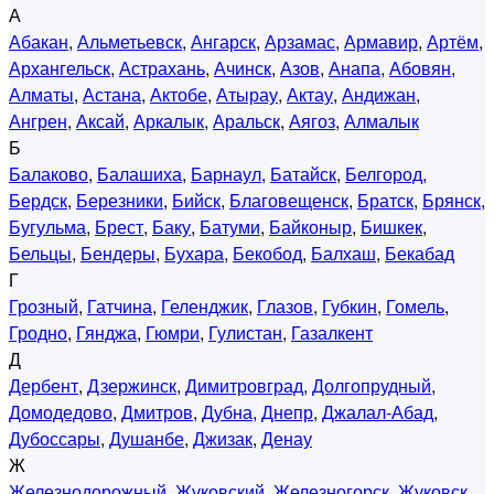
А
Абакан
,
Альметьевск
,
Ангарск
,
Арзамас
,
Армавир
,
Артём
,
Архангельск
,
Астрахань
,
Ачинск
,
Азов
,
Анапа
,
Абовян
,
Алматы
,
Астана
,
Актобе
,
Атырау
,
Актау
,
Андижан
,
Ангрен
,
Аксай
,
Аркалык
,
Аральск
,
Аягоз
,
Алмалык
Б
Балаково
,
Балашиха
,
Барнаул
,
Батайск
,
Белгород
,
Бердск
,
Березники
,
Бийск
,
Благовещенск
,
Братск
,
Брянск
,
Бугульма
,
Брест
,
Баку
,
Батуми
,
Байконыр
,
Бишкек
,
Бельцы
,
Бендеры
,
Бухара
,
Бекобод
,
Балхаш
,
Бекабад
Г
Грозный
,
Гатчина
,
Геленджик
,
Глазов
,
Губкин
,
Гомель
,
Гродно
,
Гянджа
,
Гюмри
,
Гулистан
,
Газалкент
Д
Дербент
,
Дзержинск
,
Димитровград
,
Долгопрудный
,
Домодедово
,
Дмитров
,
Дубна
,
Днепр
,
Джалал-Абад
,
Дубоссары
,
Душанбе
,
Джизак
,
Денау
Ж
Железнодорожный
,
Жуковский
,
Железногорск
,
Жуковск
,