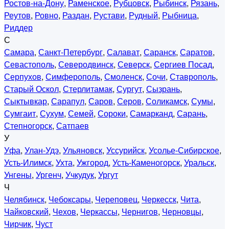
Ростов-на-Дону
,
Раменское
,
Рубцовск
,
Рыбинск
,
Рязань
,
Реутов
,
Ровно
,
Раздан
,
Рустави
,
Рудный
,
Рыбница
,
Риддер
С
Самара
,
Санкт-Петербург
,
Салават
,
Саранск
,
Саратов
,
Севастополь
,
Северодвинск
,
Северск
,
Сергиев Посад
,
Серпухов
,
Симферополь
,
Смоленск
,
Сочи
,
Ставрополь
,
Старый Оскол
,
Стерлитамак
,
Сургут
,
Сызрань
,
Сыктывкар
,
Сарапул
,
Саров
,
Серов
,
Соликамск
,
Сумы
,
Сумгаит
,
Сухум
,
Семей
,
Сороки
,
Самарканд
,
Сарань
,
Степногорск
,
Сатпаев
У
Уфа
,
Улан-Удэ
,
Ульяновск
,
Уссурийск
,
Усолье-Сибирское
,
Усть-Илимск
,
Ухта
,
Ужгород
,
Усть-Каменогорск
,
Уральск
,
Унгены
,
Ургенч
,
Учкудук
,
Ургут
Ч
Челябинск
,
Чебоксары
,
Череповец
,
Черкесск
,
Чита
,
Чайковский
,
Чехов
,
Черкассы
,
Чернигов
,
Черновцы
,
Чирчик
,
Чуст