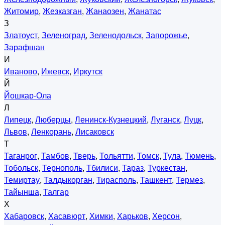
Житомир
,
Жезказган
,
Жанаозен
,
Жанатас
З
Златоуст
,
Зеленоград
,
Зеленодольск
,
Запорожье
,
Зарафшан
И
Иваново
,
Ижевск
,
Иркутск
Й
Йошкар-Ола
Л
Липецк
,
Люберцы
,
Ленинск-Кузнецкий
,
Луганск
,
Луцк
,
Львов
,
Ленкорань
,
Лисаковск
Т
Таганрог
,
Тамбов
,
Тверь
,
Тольятти
,
Томск
,
Тула
,
Тюмень
,
Тобольск
,
Тернополь
,
Тбилиси
,
Тараз
,
Туркестан
,
Темиртау
,
Талдыкорган
,
Тирасполь
,
Ташкент
,
Термез
,
Тайынша
,
Талгар
Х
Хабаровск
,
Хасавюрт
,
Химки
,
Харьков
,
Херсон
,