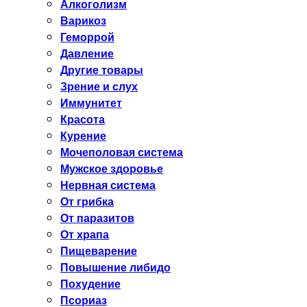
Алкоголизм
Варикоз
Геморрой
Давление
Другие товары
Зрение и слух
Иммунитет
Красота
Курение
Мочеполовая система
Мужское здоровье
Нервная система
От грибка
От паразитов
От храпа
Пищеварение
Повышение либидо
Похудение
Псориаз