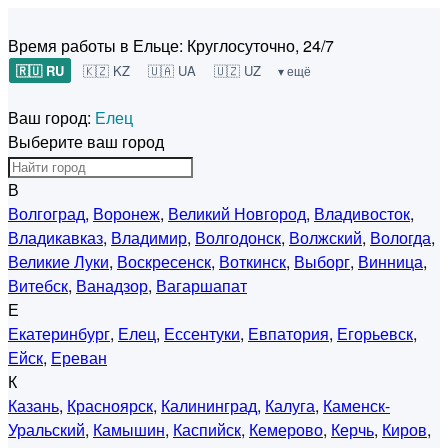
Время работы в Ельце:
Круглосуточно, 24/7
🇷🇺 RU
🇰🇿 KZ
🇺🇦 UA
🇺🇿 UZ
▾ ещё
Ваш город:
Елец
Выберите ваш город
В
Волгоград
,
Воронеж
,
Великий Новгород
,
Владивосток
,
Владикавказ
,
Владимир
,
Волгодонск
,
Волжский
,
Вологда
,
Великие Луки
,
Воскресенск
,
Воткинск
,
Выборг
,
Винница
,
Витебск
,
Ванадзор
,
Вагаршапат
Е
Екатеринбург
,
Елец
,
Ессентуки
,
Евпатория
,
Егорьевск
,
Ейск
,
Ереван
К
Казань
,
Красноярск
,
Калининград
,
Калуга
,
Каменск-
Уральский
,
Камышин
,
Каспийск
,
Кемерово
,
Керчь
,
Киров
,