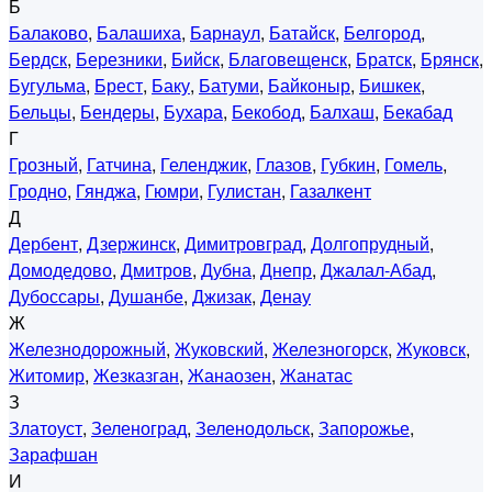
Б
Балаково
,
Балашиха
,
Барнаул
,
Батайск
,
Белгород
,
Бердск
,
Березники
,
Бийск
,
Благовещенск
,
Братск
,
Брянск
,
Бугульма
,
Брест
,
Баку
,
Батуми
,
Байконыр
,
Бишкек
,
Бельцы
,
Бендеры
,
Бухара
,
Бекобод
,
Балхаш
,
Бекабад
Г
Грозный
,
Гатчина
,
Геленджик
,
Глазов
,
Губкин
,
Гомель
,
Гродно
,
Гянджа
,
Гюмри
,
Гулистан
,
Газалкент
Д
Дербент
,
Дзержинск
,
Димитровград
,
Долгопрудный
,
Домодедово
,
Дмитров
,
Дубна
,
Днепр
,
Джалал-Абад
,
Дубоссары
,
Душанбе
,
Джизак
,
Денау
Ж
Железнодорожный
,
Жуковский
,
Железногорск
,
Жуковск
,
Житомир
,
Жезказган
,
Жанаозен
,
Жанатас
З
Златоуст
,
Зеленоград
,
Зеленодольск
,
Запорожье
,
Зарафшан
И