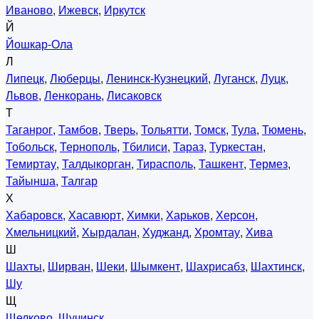
Иваново
,
Ижевск
,
Иркутск
Й
Йошкар-Ола
Л
Липецк
,
Люберцы
,
Ленинск-Кузнецкий
,
Луганск
,
Луцк
,
Львов
,
Ленкорань
,
Лисаковск
Т
Таганрог
,
Тамбов
,
Тверь
,
Тольятти
,
Томск
,
Тула
,
Тюмень
,
Тобольск
,
Тернополь
,
Тбилиси
,
Тараз
,
Туркестан
,
Темиртау
,
Талдыкорган
,
Тирасполь
,
Ташкент
,
Термез
,
Тайынша
,
Талгар
Х
Хабаровск
,
Хасавюрт
,
Химки
,
Харьков
,
Херсон
,
Хмельницкий
,
Хырдалан
,
Худжанд
,
Хромтау
,
Хива
Ш
Шахты
,
Ширван
,
Шеки
,
Шымкент
,
Шахрисабз
,
Шахтинск
,
Шу
Щ
Щелково
,
Щучинск