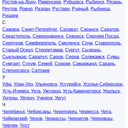
Ростов-на-Дону
,
Раменское
,
Рубцовск
,
Рыбинск
,
Рязань
,
Реутов
,
Ровно
,
Раздан
,
Рустави
,
Рудный
,
Рыбница
,
Риддер
С
Самара
,
Санкт-Петербург
,
Салават
,
Саранск
,
Саратов
,
Севастополь
,
Северодвинск
,
Северск
,
Сергиев Посад
,
Серпухов
,
Симферополь
,
Смоленск
,
Сочи
,
Ставрополь
,
Старый Оскол
,
Стерлитамак
,
Сургут
,
Сызрань
,
Сыктывкар
,
Сарапул
,
Саров
,
Серов
,
Соликамск
,
Сумы
,
Сумгаит
,
Сухум
,
Семей
,
Сороки
,
Самарканд
,
Сарань
,
Степногорск
,
Сатпаев
У
Уфа
,
Улан-Удэ
,
Ульяновск
,
Уссурийск
,
Усолье-Сибирское
,
Усть-Илимск
,
Ухта
,
Ужгород
,
Усть-Каменогорск
,
Уральск
,
Унгены
,
Ургенч
,
Учкудук
,
Ургут
Ч
Челябинск
,
Чебоксары
,
Череповец
,
Черкесск
,
Чита
,
Чайковский
,
Чехов
,
Черкассы
,
Чернигов
,
Черновцы
,
Чирчик
,
Чуст