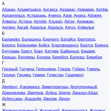
А
Абакан
,
Альметьевск
,
Ангарск
,
Арзамас
,
Армавир
,
Артём
,
Архангельск
,
Астрахань
,
Ачинск
,
Азов
,
Анапа
,
Абовян
,
Алматы
,
Астана
,
Актобе
,
Атырау
,
Актау
,
Андижан
,
Ангрен
,
Аксай
,
Аркалык
,
Аральск
,
Аягоз
,
Алмалык
Б
Балаково
,
Балашиха
,
Барнаул
,
Батайск
,
Белгород
,
Бердск
,
Березники
,
Бийск
,
Благовещенск
,
Братск
,
Брянск
,
Бугульма
,
Брест
,
Баку
,
Батуми
,
Байконыр
,
Бишкек
,
Бельцы
,
Бендеры
,
Бухара
,
Бекобод
,
Балхаш
,
Бекабад
Г
Грозный
,
Гатчина
,
Геленджик
,
Глазов
,
Губкин
,
Гомель
,
Гродно
,
Гянджа
,
Гюмри
,
Гулистан
,
Газалкент
Д
Дербент
,
Дзержинск
,
Димитровград
,
Долгопрудный
,
Домодедово
,
Дмитров
,
Дубна
,
Днепр
,
Джалал-Абад
,
Дубоссары
,
Душанбе
,
Джизак
,
Денау
Ж
Железнодорожный
,
Жуковский
,
Железногорск
,
Жуковск
,