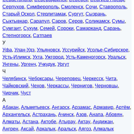
Серпухов
,
Симферополь
,
Смоленск
,
Сочи
,
Ставрополь
,
Старый Оскол
,
Стерлитамак
,
Сургут
,
Сызрань
,
Сыктывкар
,
Сарапул
,
Саров
,
Серов
,
Соликамск
,
Сумы
,
Сумгаит
,
Сухум
,
Семей
,
Сороки
,
Самарканд
,
Сарань
,
Степногорск
,
Сатпаев
У
Уфа
,
Улан-Удэ
,
Ульяновск
,
Уссурийск
,
Усолье-Сибирское
,
Усть-Илимск
,
Ухта
,
Ужгород
,
Усть-Каменогорск
,
Уральск
,
Унгены
,
Ургенч
,
Учкудук
,
Ургут
Ч
Челябинск
,
Чебоксары
,
Череповец
,
Черкесск
,
Чита
,
Чайковский
,
Чехов
,
Черкассы
,
Чернигов
,
Черновцы
,
Чирчик
,
Чуст
А
Абакан
,
Альметьевск
,
Ангарск
,
Арзамас
,
Армавир
,
Артём
,
Архангельск
,
Астрахань
,
Ачинск
,
Азов
,
Анапа
,
Абовян
,
Алматы
,
Астана
,
Актобе
,
Атырау
,
Актау
,
Андижан
,
Ангрен
,
Аксай
,
Аркалык
,
Аральск
,
Аягоз
,
Алмалык