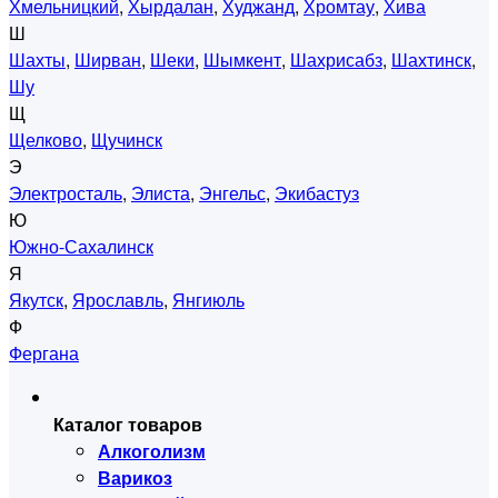
Хмельницкий
,
Хырдалан
,
Худжанд
,
Хромтау
,
Хива
Ш
Шахты
,
Ширван
,
Шеки
,
Шымкент
,
Шахрисабз
,
Шахтинск
,
Шу
Щ
Щелково
,
Щучинск
Э
Электросталь
,
Элиста
,
Энгельс
,
Экибастуз
Ю
Южно-Сахалинск
Я
Якутск
,
Ярославль
,
Янгиюль
Ф
Фергана
Каталог товаров
Алкоголизм
Варикоз