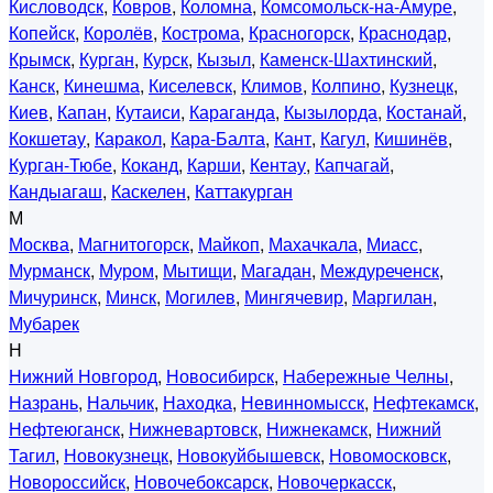
Кисловодск
,
Ковров
,
Коломна
,
Комсомольск-на-Амуре
,
Копейск
,
Королёв
,
Кострома
,
Красногорск
,
Краснодар
,
Крымск
,
Курган
,
Курск
,
Кызыл
,
Каменск-Шахтинский
,
Канск
,
Кинешма
,
Киселевск
,
Климов
,
Колпино
,
Кузнецк
,
Киев
,
Капан
,
Кутаиси
,
Караганда
,
Кызылорда
,
Костанай
,
Кокшетау
,
Каракол
,
Кара-Балта
,
Кант
,
Кагул
,
Кишинёв
,
Курган-Тюбе
,
Коканд
,
Карши
,
Кентау
,
Капчагай
,
Кандыагаш
,
Каскелен
,
Каттакурган
М
Москва
,
Магнитогорск
,
Майкоп
,
Махачкала
,
Миасс
,
Мурманск
,
Муром
,
Мытищи
,
Магадан
,
Междуреченск
,
Мичуринск
,
Минск
,
Могилев
,
Мингячевир
,
Маргилан
,
Мубарек
Н
Нижний Новгород
,
Новосибирск
,
Набережные Челны
,
Назрань
,
Нальчик
,
Находка
,
Невинномысск
,
Нефтекамск
,
Нефтеюганск
,
Нижневартовск
,
Нижнекамск
,
Нижний
Тагил
,
Новокузнецк
,
Новокуйбышевск
,
Новомосковск
,
Новороссийск
,
Новочебоксарск
,
Новочеркасск
,