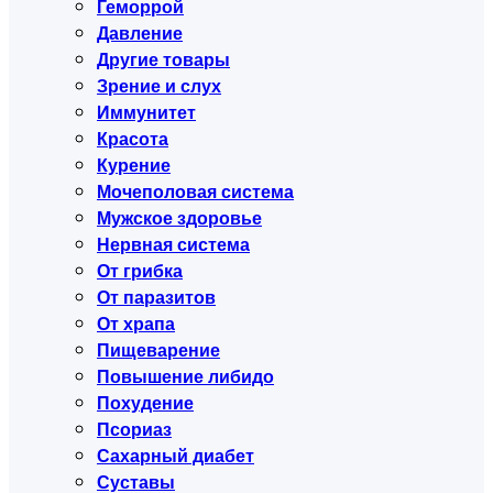
Геморрой
Давление
Другие товары
Зрение и слух
Иммунитет
Красота
Курение
Мочеполовая система
Мужское здоровье
Нервная система
От грибка
От паразитов
От храпа
Пищеварение
Повышение либидо
Похудение
Псориаз
Сахарный диабет
Суставы