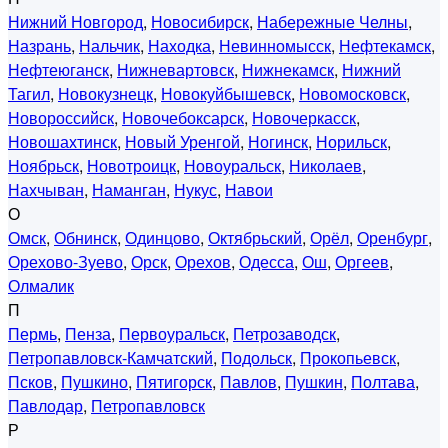
Нижний Новгород
,
Новосибирск
,
Набережные Челны
,
Назрань
,
Нальчик
,
Находка
,
Невинномысск
,
Нефтекамск
,
Нефтеюганск
,
Нижневартовск
,
Нижнекамск
,
Нижний
Тагил
,
Новокузнецк
,
Новокуйбышевск
,
Новомосковск
,
Новороссийск
,
Новочебоксарск
,
Новочеркасск
,
Новошахтинск
,
Новый Уренгой
,
Ногинск
,
Норильск
,
Ноябрьск
,
Новотроицк
,
Новоуральск
,
Николаев
,
Нахчыван
,
Наманган
,
Нукус
,
Навои
О
Омск
,
Обнинск
,
Одинцово
,
Октябрьский
,
Орёл
,
Оренбург
,
Орехово-Зуево
,
Орск
,
Орехов
,
Одесса
,
Ош
,
Оргеев
,
Олмалик
П
Пермь
,
Пенза
,
Первоуральск
,
Петрозаводск
,
Петропавловск-Камчатский
,
Подольск
,
Прокопьевск
,
Псков
,
Пушкино
,
Пятигорск
,
Павлов
,
Пушкин
,
Полтава
,
Павлодар
,
Петропавловск
Р