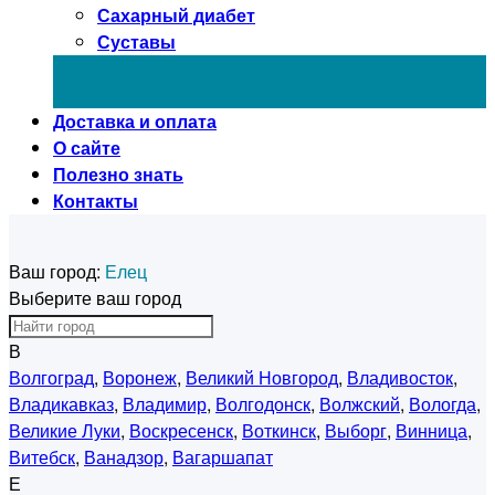
Сахарный диабет
Суставы
Доставка и оплата
О сайте
Полезно знать
Контакты
Ваш город:
Елец
Выберите ваш город
В
Волгоград
,
Воронеж
,
Великий Новгород
,
Владивосток
,
Владикавказ
,
Владимир
,
Волгодонск
,
Волжский
,
Вологда
,
Великие Луки
,
Воскресенск
,
Воткинск
,
Выборг
,
Винница
,
Витебск
,
Ванадзор
,
Вагаршапат
Е