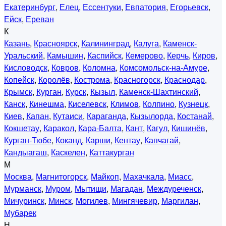
Екатеринбург
,
Елец
,
Ессентуки
,
Евпатория
,
Егорьевск
,
Ейск
,
Ереван
К
Казань
,
Красноярск
,
Калининград
,
Калуга
,
Каменск-
Уральский
,
Камышин
,
Каспийск
,
Кемерово
,
Керчь
,
Киров
,
Кисловодск
,
Ковров
,
Коломна
,
Комсомольск-на-Амуре
,
Копейск
,
Королёв
,
Кострома
,
Красногорск
,
Краснодар
,
Крымск
,
Курган
,
Курск
,
Кызыл
,
Каменск-Шахтинский
,
Канск
,
Кинешма
,
Киселевск
,
Климов
,
Колпино
,
Кузнецк
,
Киев
,
Капан
,
Кутаиси
,
Караганда
,
Кызылорда
,
Костанай
,
Кокшетау
,
Каракол
,
Кара-Балта
,
Кант
,
Кагул
,
Кишинёв
,
Курган-Тюбе
,
Коканд
,
Карши
,
Кентау
,
Капчагай
,
Кандыагаш
,
Каскелен
,
Каттакурган
М
Москва
,
Магнитогорск
,
Майкоп
,
Махачкала
,
Миасс
,
Мурманск
,
Муром
,
Мытищи
,
Магадан
,
Междуреченск
,
Мичуринск
,
Минск
,
Могилев
,
Мингячевир
,
Маргилан
,
Мубарек
Н