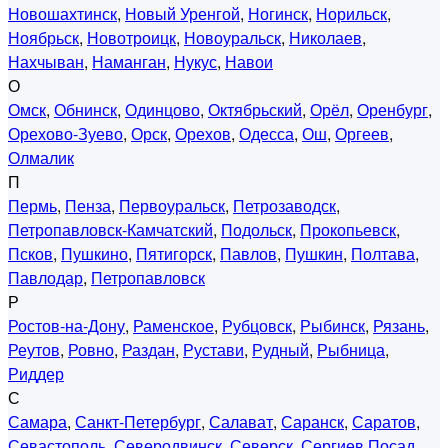
Новошахтинск
,
Новый Уренгой
,
Ногинск
,
Норильск
,
Ноябрьск
,
Новотроицк
,
Новоуральск
,
Николаев
,
Нахчыван
,
Наманган
,
Нукус
,
Навои
О
Омск
,
Обнинск
,
Одинцово
,
Октябрьский
,
Орёл
,
Оренбург
,
Орехово-Зуево
,
Орск
,
Орехов
,
Одесса
,
Ош
,
Оргеев
,
Олмалик
П
Пермь
,
Пенза
,
Первоуральск
,
Петрозаводск
,
Петропавловск-Камчатский
,
Подольск
,
Прокопьевск
,
Псков
,
Пушкино
,
Пятигорск
,
Павлов
,
Пушкин
,
Полтава
,
Павлодар
,
Петропавловск
Р
Ростов-на-Дону
,
Раменское
,
Рубцовск
,
Рыбинск
,
Рязань
,
Реутов
,
Ровно
,
Раздан
,
Рустави
,
Рудный
,
Рыбница
,
Риддер
С
Самара
,
Санкт-Петербург
,
Салават
,
Саранск
,
Саратов
,
Севастополь
,
Северодвинск
,
Северск
,
Сергиев Посад
,