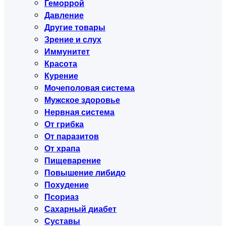
Геморрой
Давление
Другие товары
Зрение и слух
Иммунитет
Красота
Курение
Мочеполовая система
Мужское здоровье
Нервная система
От грибка
От паразитов
От храпа
Пищеварение
Повышение либидо
Похудение
Псориаз
Сахарный диабет
Суставы