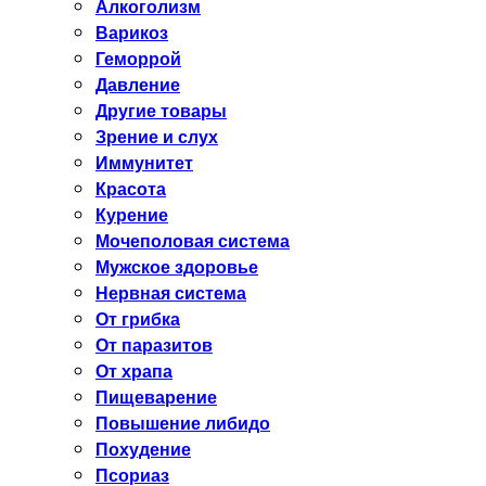
Алкоголизм
Варикоз
Геморрой
Давление
Другие товары
Зрение и слух
Иммунитет
Красота
Курение
Мочеполовая система
Мужское здоровье
Нервная система
От грибка
От паразитов
От храпа
Пищеварение
Повышение либидо
Похудение
Псориаз