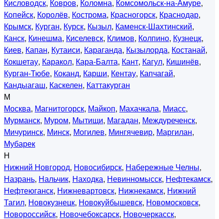
Кисловодск
,
Ковров
,
Коломна
,
Комсомольск-на-Амуре
,
Копейск
,
Королёв
,
Кострома
,
Красногорск
,
Краснодар
,
Крымск
,
Курган
,
Курск
,
Кызыл
,
Каменск-Шахтинский
,
Канск
,
Кинешма
,
Киселевск
,
Климов
,
Колпино
,
Кузнецк
,
Киев
,
Капан
,
Кутаиси
,
Караганда
,
Кызылорда
,
Костанай
,
Кокшетау
,
Каракол
,
Кара-Балта
,
Кант
,
Кагул
,
Кишинёв
,
Курган-Тюбе
,
Коканд
,
Карши
,
Кентау
,
Капчагай
,
Кандыагаш
,
Каскелен
,
Каттакурган
М
Москва
,
Магнитогорск
,
Майкоп
,
Махачкала
,
Миасс
,
Мурманск
,
Муром
,
Мытищи
,
Магадан
,
Междуреченск
,
Мичуринск
,
Минск
,
Могилев
,
Мингячевир
,
Маргилан
,
Мубарек
Н
Нижний Новгород
,
Новосибирск
,
Набережные Челны
,
Назрань
,
Нальчик
,
Находка
,
Невинномысск
,
Нефтекамск
,
Нефтеюганск
,
Нижневартовск
,
Нижнекамск
,
Нижний
Тагил
,
Новокузнецк
,
Новокуйбышевск
,
Новомосковск
,
Новороссийск
,
Новочебоксарск
,
Новочеркасск
,