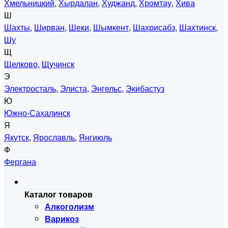
Хмельницкий
,
Хырдалан
,
Худжанд
,
Хромтау
,
Хива
Ш
Шахты
,
Ширван
,
Шеки
,
Шымкент
,
Шахрисабз
,
Шахтинск
,
Шу
Щ
Щелково
,
Щучинск
Э
Электросталь
,
Элиста
,
Энгельс
,
Экибастуз
Ю
Южно-Сахалинск
Я
Якутск
,
Ярославль
,
Янгиюль
Ф
Фергана
Каталог товаров
Алкоголизм
Варикоз