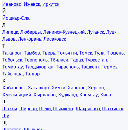
Иваново
,
Ижевск
,
Иркутск
Й
Йошкар-Ола
Л
Липецк
,
Люберцы
,
Ленинск-Кузнецкий
,
Луганск
,
Луцк
,
Львов
,
Ленкорань
,
Лисаковск
Т
Таганрог
,
Тамбов
,
Тверь
,
Тольятти
,
Томск
,
Тула
,
Тюмень
,
Тобольск
,
Тернополь
,
Тбилиси
,
Тараз
,
Туркестан
,
Темиртау
,
Талдыкорган
,
Тирасполь
,
Ташкент
,
Термез
,
Тайынша
,
Талгар
Х
Хабаровск
,
Хасавюрт
,
Химки
,
Харьков
,
Херсон
,
Хмельницкий
,
Хырдалан
,
Худжанд
,
Хромтау
,
Хива
Ш
Шахты
,
Ширван
,
Шеки
,
Шымкент
,
Шахрисабз
,
Шахтинск
,
Шу
Щ
Щелково
,
Щучинск