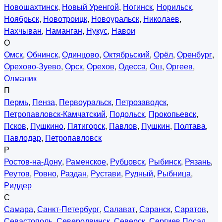
Новошахтинск
,
Новый Уренгой
,
Ногинск
,
Норильск
,
Ноябрьск
,
Новотроицк
,
Новоуральск
,
Николаев
,
Нахчыван
,
Наманган
,
Нукус
,
Навои
О
Омск
,
Обнинск
,
Одинцово
,
Октябрьский
,
Орёл
,
Оренбург
,
Орехово-Зуево
,
Орск
,
Орехов
,
Одесса
,
Ош
,
Оргеев
,
Олмалик
П
Пермь
,
Пенза
,
Первоуральск
,
Петрозаводск
,
Петропавловск-Камчатский
,
Подольск
,
Прокопьевск
,
Псков
,
Пушкино
,
Пятигорск
,
Павлов
,
Пушкин
,
Полтава
,
Павлодар
,
Петропавловск
Р
Ростов-на-Дону
,
Раменское
,
Рубцовск
,
Рыбинск
,
Рязань
,
Реутов
,
Ровно
,
Раздан
,
Рустави
,
Рудный
,
Рыбница
,
Риддер
С
Самара
,
Санкт-Петербург
,
Салават
,
Саранск
,
Саратов
,
Севастополь
,
Северодвинск
,
Северск
,
Сергиев Посад
,