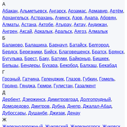
А
Абакан
,
Альметьевск
,
Ангарск
,
Арзамас
,
Армавир
,
Артём
,
Архангельск
,
Астрахань
,
Ачинск
,
Азов
,
Анапа
,
Абовян
,
Алматы
,
Астана
,
Актобе
,
Атырау
,
Актау
,
Андижан
,
Ангрен
,
Аксай
,
Аркалык
,
Аральск
,
Аягоз
,
Алмалык
Б
Балаково
,
Балашиха
,
Барнаул
,
Батайск
,
Белгород
,
Бердск
,
Березники
,
Бийск
,
Благовещенск
,
Братск
,
Брянск
,
Бугульма
,
Брест
,
Баку
,
Батуми
,
Байконыр
,
Бишкек
,
Бельцы
,
Бендеры
,
Бухара
,
Бекобод
,
Балхаш
,
Бекабад
Г
Грозный
,
Гатчина
,
Геленджик
,
Глазов
,
Губкин
,
Гомель
,
Гродно
,
Гянджа
,
Гюмри
,
Гулистан
,
Газалкент
Д
Дербент
,
Дзержинск
,
Димитровград
,
Долгопрудный
,
Домодедово
,
Дмитров
,
Дубна
,
Днепр
,
Джалал-Абад
,
Дубоссары
,
Душанбе
,
Джизак
,
Денау
Ж
Железнодорожный
,
Жуковский
,
Железногорск
,
Жуковск
,