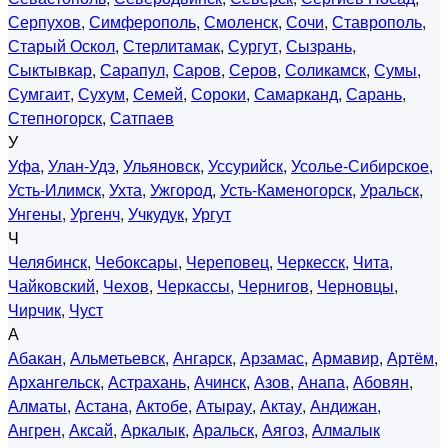
Серпухов
,
Симферополь
,
Смоленск
,
Сочи
,
Ставрополь
,
Старый Оскол
,
Стерлитамак
,
Сургут
,
Сызрань
,
Сыктывкар
,
Сарапул
,
Саров
,
Серов
,
Соликамск
,
Сумы
,
Сумгаит
,
Сухум
,
Семей
,
Сороки
,
Самарканд
,
Сарань
,
Степногорск
,
Сатпаев
У
Уфа
,
Улан-Удэ
,
Ульяновск
,
Уссурийск
,
Усолье-Сибирское
,
Усть-Илимск
,
Ухта
,
Ужгород
,
Усть-Каменогорск
,
Уральск
,
Унгены
,
Ургенч
,
Учкудук
,
Ургут
Ч
Челябинск
,
Чебоксары
,
Череповец
,
Черкесск
,
Чита
,
Чайковский
,
Чехов
,
Черкассы
,
Чернигов
,
Черновцы
,
Чирчик
,
Чуст
А
Абакан
,
Альметьевск
,
Ангарск
,
Арзамас
,
Армавир
,
Артём
,
Архангельск
,
Астрахань
,
Ачинск
,
Азов
,
Анапа
,
Абовян
,
Алматы
,
Астана
,
Актобе
,
Атырау
,
Актау
,
Андижан
,
Ангрен
,
Аксай
,
Аркалык
,
Аральск
,
Аягоз
,
Алмалык