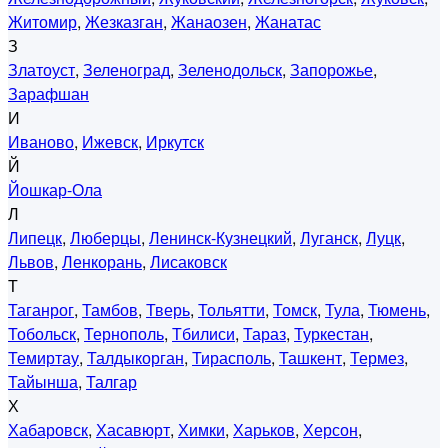
Житомир
,
Жезказган
,
Жанаозен
,
Жанатас
З
Златоуст
,
Зеленоград
,
Зеленодольск
,
Запорожье
,
Зарафшан
И
Иваново
,
Ижевск
,
Иркутск
Й
Йошкар-Ола
Л
Липецк
,
Люберцы
,
Ленинск-Кузнецкий
,
Луганск
,
Луцк
,
Львов
,
Ленкорань
,
Лисаковск
Т
Таганрог
,
Тамбов
,
Тверь
,
Тольятти
,
Томск
,
Тула
,
Тюмень
,
Тобольск
,
Тернополь
,
Тбилиси
,
Тараз
,
Туркестан
,
Темиртау
,
Талдыкорган
,
Тирасполь
,
Ташкент
,
Термез
,
Тайынша
,
Талгар
Х
Хабаровск
,
Хасавюрт
,
Химки
,
Харьков
,
Херсон
,