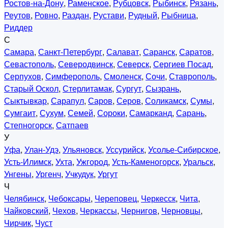
Ростов-на-Дону
,
Раменское
,
Рубцовск
,
Рыбинск
,
Рязань
,
Реутов
,
Ровно
,
Раздан
,
Рустави
,
Рудный
,
Рыбница
,
Риддер
С
Самара
,
Санкт-Петербург
,
Салават
,
Саранск
,
Саратов
,
Севастополь
,
Северодвинск
,
Северск
,
Сергиев Посад
,
Серпухов
,
Симферополь
,
Смоленск
,
Сочи
,
Ставрополь
,
Старый Оскол
,
Стерлитамак
,
Сургут
,
Сызрань
,
Сыктывкар
,
Сарапул
,
Саров
,
Серов
,
Соликамск
,
Сумы
,
Сумгаит
,
Сухум
,
Семей
,
Сороки
,
Самарканд
,
Сарань
,
Степногорск
,
Сатпаев
У
Уфа
,
Улан-Удэ
,
Ульяновск
,
Уссурийск
,
Усолье-Сибирское
,
Усть-Илимск
,
Ухта
,
Ужгород
,
Усть-Каменогорск
,
Уральск
,
Унгены
,
Ургенч
,
Учкудук
,
Ургут
Ч
Челябинск
,
Чебоксары
,
Череповец
,
Черкесск
,
Чита
,
Чайковский
,
Чехов
,
Черкассы
,
Чернигов
,
Черновцы
,
Чирчик
,
Чуст