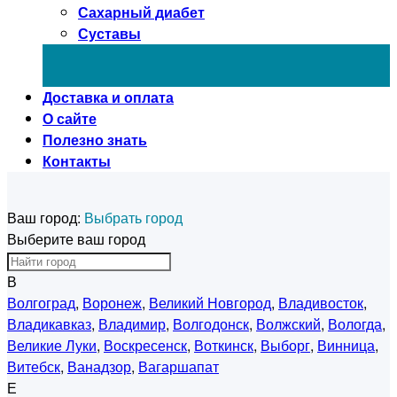
Сахарный диабет
Суставы
Доставка и оплата
О сайте
Полезно знать
Контакты
Ваш город:
Выбрать город
Выберите ваш город
В
Волгоград
,
Воронеж
,
Великий Новгород
,
Владивосток
,
Владикавказ
,
Владимир
,
Волгодонск
,
Волжский
,
Вологда
,
Великие Луки
,
Воскресенск
,
Воткинск
,
Выборг
,
Винница
,
Витебск
,
Ванадзор
,
Вагаршапат
Е