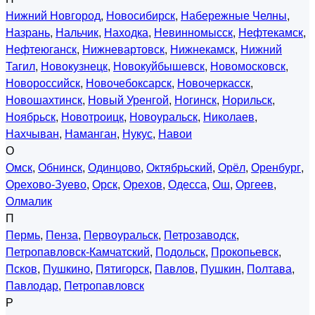
Нижний Новгород
,
Новосибирск
,
Набережные Челны
,
Назрань
,
Нальчик
,
Находка
,
Невинномысск
,
Нефтекамск
,
Нефтеюганск
,
Нижневартовск
,
Нижнекамск
,
Нижний
Тагил
,
Новокузнецк
,
Новокуйбышевск
,
Новомосковск
,
Новороссийск
,
Новочебоксарск
,
Новочеркасск
,
Новошахтинск
,
Новый Уренгой
,
Ногинск
,
Норильск
,
Ноябрьск
,
Новотроицк
,
Новоуральск
,
Николаев
,
Нахчыван
,
Наманган
,
Нукус
,
Навои
О
Омск
,
Обнинск
,
Одинцово
,
Октябрьский
,
Орёл
,
Оренбург
,
Орехово-Зуево
,
Орск
,
Орехов
,
Одесса
,
Ош
,
Оргеев
,
Олмалик
П
Пермь
,
Пенза
,
Первоуральск
,
Петрозаводск
,
Петропавловск-Камчатский
,
Подольск
,
Прокопьевск
,
Псков
,
Пушкино
,
Пятигорск
,
Павлов
,
Пушкин
,
Полтава
,
Павлодар
,
Петропавловск
Р