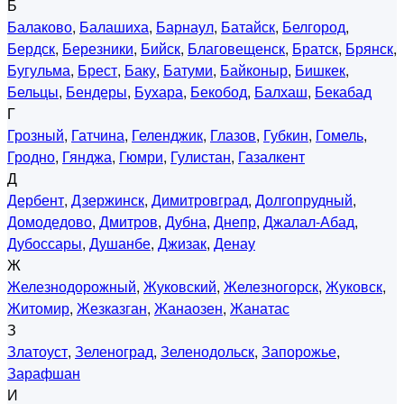
Б
Балаково
,
Балашиха
,
Барнаул
,
Батайск
,
Белгород
,
Бердск
,
Березники
,
Бийск
,
Благовещенск
,
Братск
,
Брянск
,
Бугульма
,
Брест
,
Баку
,
Батуми
,
Байконыр
,
Бишкек
,
Бельцы
,
Бендеры
,
Бухара
,
Бекобод
,
Балхаш
,
Бекабад
Г
Грозный
,
Гатчина
,
Геленджик
,
Глазов
,
Губкин
,
Гомель
,
Гродно
,
Гянджа
,
Гюмри
,
Гулистан
,
Газалкент
Д
Дербент
,
Дзержинск
,
Димитровград
,
Долгопрудный
,
Домодедово
,
Дмитров
,
Дубна
,
Днепр
,
Джалал-Абад
,
Дубоссары
,
Душанбе
,
Джизак
,
Денау
Ж
Железнодорожный
,
Жуковский
,
Железногорск
,
Жуковск
,
Житомир
,
Жезказган
,
Жанаозен
,
Жанатас
З
Златоуст
,
Зеленоград
,
Зеленодольск
,
Запорожье
,
Зарафшан
И