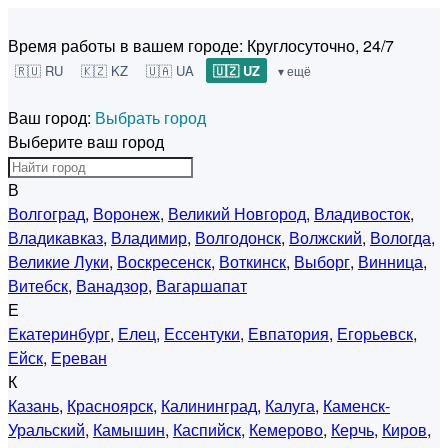
Время работы в вашем городе:
Круглосуточно, 24/7
🇷🇺 RU
🇰🇿 KZ
🇺🇦 UA
🇺🇿 UZ
▾ ещё
Ваш город:
Выбрать город
Выберите ваш город
В
Волгоград
,
Воронеж
,
Великий Новгород
,
Владивосток
,
Владикавказ
,
Владимир
,
Волгодонск
,
Волжский
,
Вологда
,
Великие Луки
,
Воскресенск
,
Воткинск
,
Выборг
,
Винница
,
Витебск
,
Ванадзор
,
Вагаршапат
Е
Екатеринбург
,
Елец
,
Ессентуки
,
Евпатория
,
Егорьевск
,
Ейск
,
Ереван
К
Казань
,
Красноярск
,
Калининград
,
Калуга
,
Каменск-
Уральский
,
Камышин
,
Каспийск
,
Кемерово
,
Керчь
,
Киров
,