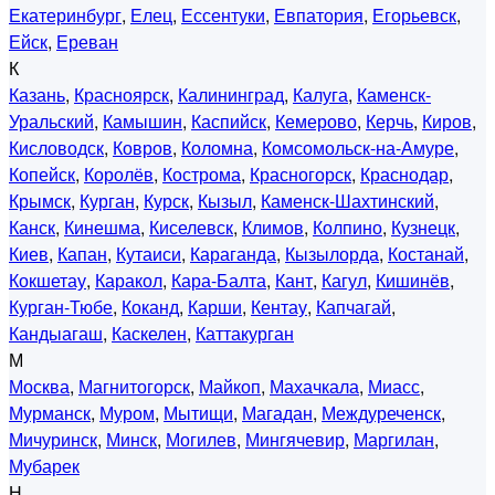
Екатеринбург
,
Елец
,
Ессентуки
,
Евпатория
,
Егорьевск
,
Ейск
,
Ереван
К
Казань
,
Красноярск
,
Калининград
,
Калуга
,
Каменск-
Уральский
,
Камышин
,
Каспийск
,
Кемерово
,
Керчь
,
Киров
,
Кисловодск
,
Ковров
,
Коломна
,
Комсомольск-на-Амуре
,
Копейск
,
Королёв
,
Кострома
,
Красногорск
,
Краснодар
,
Крымск
,
Курган
,
Курск
,
Кызыл
,
Каменск-Шахтинский
,
Канск
,
Кинешма
,
Киселевск
,
Климов
,
Колпино
,
Кузнецк
,
Киев
,
Капан
,
Кутаиси
,
Караганда
,
Кызылорда
,
Костанай
,
Кокшетау
,
Каракол
,
Кара-Балта
,
Кант
,
Кагул
,
Кишинёв
,
Курган-Тюбе
,
Коканд
,
Карши
,
Кентау
,
Капчагай
,
Кандыагаш
,
Каскелен
,
Каттакурган
М
Москва
,
Магнитогорск
,
Майкоп
,
Махачкала
,
Миасс
,
Мурманск
,
Муром
,
Мытищи
,
Магадан
,
Междуреченск
,
Мичуринск
,
Минск
,
Могилев
,
Мингячевир
,
Маргилан
,
Мубарек
Н