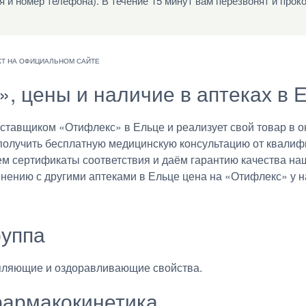
я и номер телефона). В течение 15 минут вам перезвонят и прок
», цены и наличие в аптеках в 
авщиком «Отифлекс» в Ельце и реализует свой товар в он
получить бесплатную медицинскую консультацию от квалиф
ем сертификаты соответствия и даём гарантию качества на
внению с другими аптеками в Ельце цена на «Отифлекс» у н
руппа
пляющие и оздоравливающие свойства.
армакокинетика