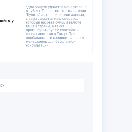
*Для общего удобства цена указана
в рублях. После того, как вы нажали
"Купить" и отправили свои данные,
с вами свяжется наш оператор,
няйте у
который назовёт сумму в валюте
вашей страны, а также
проконсультирует о способах и
сроках доставки в Ельце. При
необходимости соединит с нашим
менеджером для бесплатной
консультации.