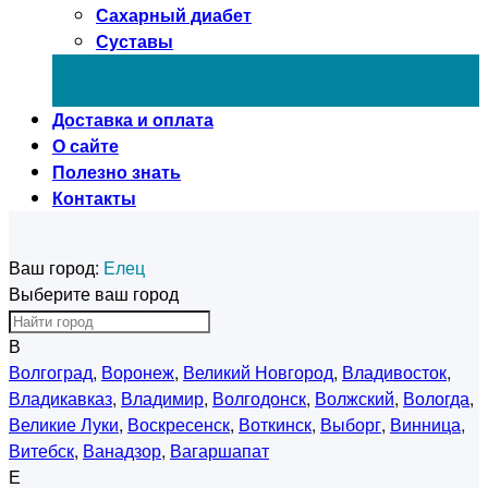
Сахарный диабет
Суставы
Доставка и оплата
О сайте
Полезно знать
Контакты
Ваш город:
Елец
Выберите ваш город
В
Волгоград
,
Воронеж
,
Великий Новгород
,
Владивосток
,
Владикавказ
,
Владимир
,
Волгодонск
,
Волжский
,
Вологда
,
Великие Луки
,
Воскресенск
,
Воткинск
,
Выборг
,
Винница
,
Витебск
,
Ванадзор
,
Вагаршапат
Е