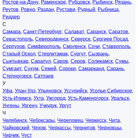
Ростов-на-Дону
,
Раменское
,
Рубцовск
,
Рыбинск
,
Рязань
,
Реутов
,
Ровно
,
Раздан
,
Рустави
,
Рудный
,
Рыбница
,
Риддер
С
Самара
,
Санкт-Петербург
,
Салават
,
Саранск
,
Саратов
,
Севастополь
,
Северодвинск
,
Северск
,
Сергиев Посад
,
Серпухов
,
Симферополь
,
Смоленск
,
Сочи
,
Ставрополь
,
Старый Оскол
,
Стерлитамак
,
Сургут
,
Сызрань
,
Сыктывкар
,
Сарапул
,
Саров
,
Серов
,
Соликамск
,
Сумы
,
Сумгаит
,
Сухум
,
Семей
,
Сороки
,
Самарканд
,
Сарань
,
Степногорск
,
Сатпаев
У
Уфа
,
Улан-Удэ
,
Ульяновск
,
Уссурийск
,
Усолье-Сибирское
,
Усть-Илимск
,
Ухта
,
Ужгород
,
Усть-Каменогорск
,
Уральск
,
Унгены
,
Ургенч
,
Учкудук
,
Ургут
Ч
Челябинск
,
Чебоксары
,
Череповец
,
Черкесск
,
Чита
,
Чайковский
,
Чехов
,
Черкассы
,
Чернигов
,
Черновцы
,
Чирчик
,
Чуст