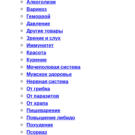
Алкоголизм
Варикоз
Геморрой
Давление
Другие товары
Зрение и слух
Иммунитет
Красота
Курение
Мочеполовая система
Мужское здоровье
Нервная система
От грибка
От паразитов
От храпа
Пищеварение
Повышение либидо
Похудение
Псориаз