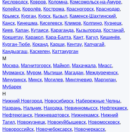
Кисловодск
,
Ковров
,
Коломна
,
Комсомольск-на-Амуре
,
Копейск
,
Королёв
,
Кострома
,
Красногорск
,
Краснодар
,
Крымск
,
Курган
,
Курск
,
Кызыл
,
Каменск-Шахтинский
,
Канск
,
Кинешма
,
Киселевск
,
Климов
,
Колпино
,
Кузнецк
,
Киев
,
Капан
,
Кутаиси
,
Караганда
,
Кызылорда
,
Костанай
,
Кокшетау
,
Каракол
,
Кара-Балта
,
Кант
,
Кагул
,
Кишинёв
,
Курган-Тюбе
,
Коканд
,
Карши
,
Кентау
,
Капчагай
,
Кандыагаш
,
Каскелен
,
Каттакурган
М
Москва
,
Магнитогорск
,
Майкоп
,
Махачкала
,
Миасс
,
Мурманск
,
Муром
,
Мытищи
,
Магадан
,
Междуреченск
,
Мичуринск
,
Минск
,
Могилев
,
Мингячевир
,
Маргилан
,
Мубарек
Н
Нижний Новгород
,
Новосибирск
,
Набережные Челны
,
Назрань
,
Нальчик
,
Находка
,
Невинномысск
,
Нефтекамск
,
Нефтеюганск
,
Нижневартовск
,
Нижнекамск
,
Нижний
Тагил
,
Новокузнецк
,
Новокуйбышевск
,
Новомосковск
,
Новороссийск
,
Новочебоксарск
,
Новочеркасск
,