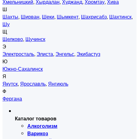
Хмельницкий
,
Хырдалан
,
Худжанд
,
Хромтау
,
Хива
Ш
Шахты
,
Ширван
,
Шеки
,
Шымкент
,
Шахрисабз
,
Шахтинск
,
Шу
Щ
Щелково
,
Щучинск
Э
Электросталь
,
Элиста
,
Энгельс
,
Экибастуз
Ю
Южно-Сахалинск
Я
Якутск
,
Ярославль
,
Янгиюль
Ф
Фергана
Каталог товаров
Алкоголизм
Варикоз