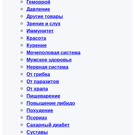
Геморрой
Давление
Другие товары
Зрение и слух
Иммунитет
Красота
Курение
Мочеполовая система
Мужское здоровье
Нервная система
От грибка
От паразитов
От храпа
Пищеварение
Повышение либидо
Похудение
Псориаз
Сахарный диабет
Суставы