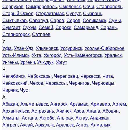
Серпухов
,
Симферополь
,
Смоленск
,
Сочи
,
Ставрополь
,
Старый Оскол
,
Стерлитамак
,
Сургут
,
Сызрань
,
Сыктывкар
,
Сарапул
,
Саров
,
Серов
,
Соликамск
,
Сумы
,
Сумгаит
,
Сухум
,
Семей
,
Сороки
,
Самарканд
,
Сарань
,
Степногорск
,
Сатпаев
У
Уфа
,
Улан-Удэ
,
Ульяновск
,
Уссурийск
,
Усолье-Сибирское
,
Усть-Илимск
,
Ухта
,
Ужгород
,
Усть-Каменогорск
,
Уральск
,
Унгены
,
Ургенч
,
Учкудук
,
Ургут
Ч
Челябинск
,
Чебоксары
,
Череповец
,
Черкесск
,
Чита
,
Чайковский
,
Чехов
,
Черкассы
,
Чернигов
,
Черновцы
,
Чирчик
,
Чуст
А
Абакан
,
Альметьевск
,
Ангарск
,
Арзамас
,
Армавир
,
Артём
,
Архангельск
,
Астрахань
,
Ачинск
,
Азов
,
Анапа
,
Абовян
,
Алматы
,
Астана
,
Актобе
,
Атырау
,
Актау
,
Андижан
,
Ангрен
,
Аксай
,
Аркалык
,
Аральск
,
Аягоз
,
Алмалык