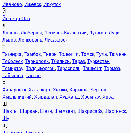
Иваново
,
Ижевск
,
Иркутск
Й
Йошкар-Ола
Л
Липецк
,
Люберцы
,
Ленинск-Кузнецкий
,
Луганск
,
Луцк
,
Львов
,
Ленкорань
,
Лисаковск
Т
Таганрог
,
Тамбов
,
Тверь
,
Тольятти
,
Томск
,
Тула
,
Тюмень
,
Тобольск
,
Тернополь
,
Тбилиси
,
Тараз
,
Туркестан
,
Темиртау
,
Талдыкорган
,
Тирасполь
,
Ташкент
,
Термез
,
Тайынша
,
Талгар
Х
Хабаровск
,
Хасавюрт
,
Химки
,
Харьков
,
Херсон
,
Хмельницкий
,
Хырдалан
,
Худжанд
,
Хромтау
,
Хива
Ш
Шахты
,
Ширван
,
Шеки
,
Шымкент
,
Шахрисабз
,
Шахтинск
,
Шу
Щ
Щелково
,
Щучинск