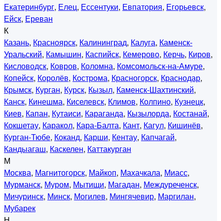
Екатеринбург
,
Елец
,
Ессентуки
,
Евпатория
,
Егорьевск
,
Ейск
,
Ереван
К
Казань
,
Красноярск
,
Калининград
,
Калуга
,
Каменск-
Уральский
,
Камышин
,
Каспийск
,
Кемерово
,
Керчь
,
Киров
,
Кисловодск
,
Ковров
,
Коломна
,
Комсомольск-на-Амуре
,
Копейск
,
Королёв
,
Кострома
,
Красногорск
,
Краснодар
,
Крымск
,
Курган
,
Курск
,
Кызыл
,
Каменск-Шахтинский
,
Канск
,
Кинешма
,
Киселевск
,
Климов
,
Колпино
,
Кузнецк
,
Киев
,
Капан
,
Кутаиси
,
Караганда
,
Кызылорда
,
Костанай
,
Кокшетау
,
Каракол
,
Кара-Балта
,
Кант
,
Кагул
,
Кишинёв
,
Курган-Тюбе
,
Коканд
,
Карши
,
Кентау
,
Капчагай
,
Кандыагаш
,
Каскелен
,
Каттакурган
М
Москва
,
Магнитогорск
,
Майкоп
,
Махачкала
,
Миасс
,
Мурманск
,
Муром
,
Мытищи
,
Магадан
,
Междуреченск
,
Мичуринск
,
Минск
,
Могилев
,
Мингячевир
,
Маргилан
,
Мубарек
Н