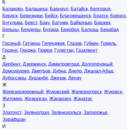
Б
Балаково
,
Балашиха
,
Барнаул
,
Батайск
,
Белгород
,
Бердск
,
Березники
,
Бийск
,
Благовещенск
,
Братск
,
Брянск
,
Бугульма
,
Брест
,
Баку
,
Батуми
,
Байконыр
,
Бишкек
,
Бельцы
,
Бендеры
,
Бухара
,
Бекобод
,
Балхаш
,
Бекабад
Г
Грозный
,
Гатчина
,
Геленджик
,
Глазов
,
Губкин
,
Гомель
,
Гродно
,
Гянджа
,
Гюмри
,
Гулистан
,
Газалкент
Д
Дербент
,
Дзержинск
,
Димитровград
,
Долгопрудный
,
Домодедово
,
Дмитров
,
Дубна
,
Днепр
,
Джалал-Абад
,
Дубоссары
,
Душанбе
,
Джизак
,
Денау
Ж
Железнодорожный
,
Жуковский
,
Железногорск
,
Жуковск
,
Житомир
,
Жезказган
,
Жанаозен
,
Жанатас
З
Златоуст
,
Зеленоград
,
Зеленодольск
,
Запорожье
,
Зарафшан
И