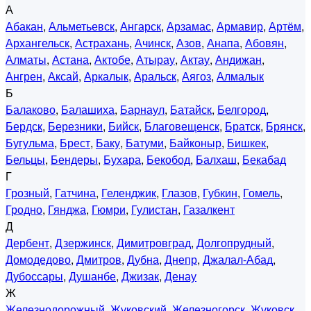
А
Абакан
,
Альметьевск
,
Ангарск
,
Арзамас
,
Армавир
,
Артём
,
Архангельск
,
Астрахань
,
Ачинск
,
Азов
,
Анапа
,
Абовян
,
Алматы
,
Астана
,
Актобе
,
Атырау
,
Актау
,
Андижан
,
Ангрен
,
Аксай
,
Аркалык
,
Аральск
,
Аягоз
,
Алмалык
Б
Балаково
,
Балашиха
,
Барнаул
,
Батайск
,
Белгород
,
Бердск
,
Березники
,
Бийск
,
Благовещенск
,
Братск
,
Брянск
,
Бугульма
,
Брест
,
Баку
,
Батуми
,
Байконыр
,
Бишкек
,
Бельцы
,
Бендеры
,
Бухара
,
Бекобод
,
Балхаш
,
Бекабад
Г
Грозный
,
Гатчина
,
Геленджик
,
Глазов
,
Губкин
,
Гомель
,
Гродно
,
Гянджа
,
Гюмри
,
Гулистан
,
Газалкент
Д
Дербент
,
Дзержинск
,
Димитровград
,
Долгопрудный
,
Домодедово
,
Дмитров
,
Дубна
,
Днепр
,
Джалал-Абад
,
Дубоссары
,
Душанбе
,
Джизак
,
Денау
Ж
Железнодорожный
,
Жуковский
,
Железногорск
,
Жуковск
,