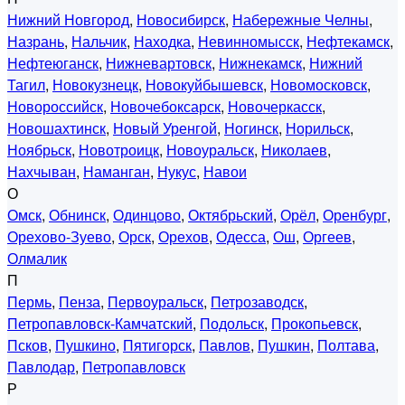
Нижний Новгород
,
Новосибирск
,
Набережные Челны
,
Назрань
,
Нальчик
,
Находка
,
Невинномысск
,
Нефтекамск
,
Нефтеюганск
,
Нижневартовск
,
Нижнекамск
,
Нижний
Тагил
,
Новокузнецк
,
Новокуйбышевск
,
Новомосковск
,
Новороссийск
,
Новочебоксарск
,
Новочеркасск
,
Новошахтинск
,
Новый Уренгой
,
Ногинск
,
Норильск
,
Ноябрьск
,
Новотроицк
,
Новоуральск
,
Николаев
,
Нахчыван
,
Наманган
,
Нукус
,
Навои
О
Омск
,
Обнинск
,
Одинцово
,
Октябрьский
,
Орёл
,
Оренбург
,
Орехово-Зуево
,
Орск
,
Орехов
,
Одесса
,
Ош
,
Оргеев
,
Олмалик
П
Пермь
,
Пенза
,
Первоуральск
,
Петрозаводск
,
Петропавловск-Камчатский
,
Подольск
,
Прокопьевск
,
Псков
,
Пушкино
,
Пятигорск
,
Павлов
,
Пушкин
,
Полтава
,
Павлодар
,
Петропавловск
Р