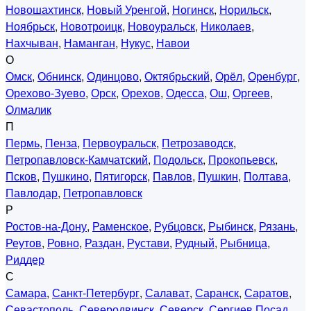
Новошахтинск
,
Новый Уренгой
,
Ногинск
,
Норильск
,
Ноябрьск
,
Новотроицк
,
Новоуральск
,
Николаев
,
Нахчыван
,
Наманган
,
Нукус
,
Навои
О
Омск
,
Обнинск
,
Одинцово
,
Октябрьский
,
Орёл
,
Оренбург
,
Орехово-Зуево
,
Орск
,
Орехов
,
Одесса
,
Ош
,
Оргеев
,
Олмалик
П
Пермь
,
Пенза
,
Первоуральск
,
Петрозаводск
,
Петропавловск-Камчатский
,
Подольск
,
Прокопьевск
,
Псков
,
Пушкино
,
Пятигорск
,
Павлов
,
Пушкин
,
Полтава
,
Павлодар
,
Петропавловск
Р
Ростов-на-Дону
,
Раменское
,
Рубцовск
,
Рыбинск
,
Рязань
,
Реутов
,
Ровно
,
Раздан
,
Рустави
,
Рудный
,
Рыбница
,
Риддер
С
Самара
,
Санкт-Петербург
,
Салават
,
Саранск
,
Саратов
,
Севастополь
,
Северодвинск
,
Северск
,
Сергиев Посад
,