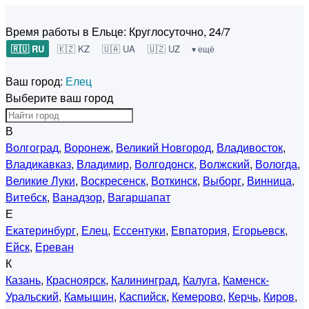
Время работы в Ельце:
Круглосуточно, 24/7
🇷🇺 RU
🇰🇿 KZ
🇺🇦 UA
🇺🇿 UZ
▾ ещё
Ваш город:
Елец
Выберите ваш город
В
Волгоград
,
Воронеж
,
Великий Новгород
,
Владивосток
,
Владикавказ
,
Владимир
,
Волгодонск
,
Волжский
,
Вологда
,
Великие Луки
,
Воскресенск
,
Воткинск
,
Выборг
,
Винница
,
Витебск
,
Ванадзор
,
Вагаршапат
Е
Екатеринбург
,
Елец
,
Ессентуки
,
Евпатория
,
Егорьевск
,
Ейск
,
Ереван
К
Казань
,
Красноярск
,
Калининград
,
Калуга
,
Каменск-
Уральский
,
Камышин
,
Каспийск
,
Кемерово
,
Керчь
,
Киров
,