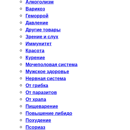
Алкоголизм
Варикоз
Геморрой
Давление
Другие товары
Зрение и слух
Иммунитет
Красота
Курение
Мочеполовая система
Мужское здоровье
Нервная система
От грибка
От паразитов
От храпа
Пищеварение
Повышение либидо
Похудение
Псориаз