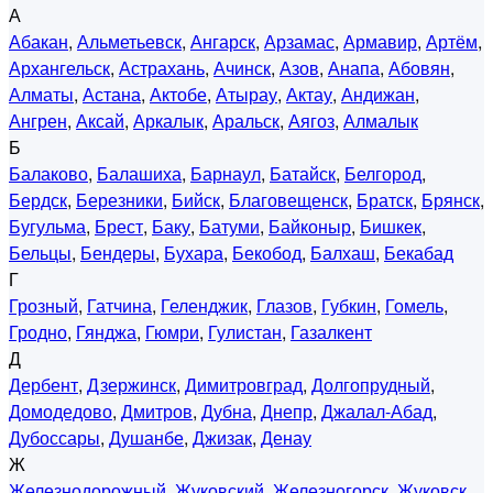
А
Абакан
,
Альметьевск
,
Ангарск
,
Арзамас
,
Армавир
,
Артём
,
Архангельск
,
Астрахань
,
Ачинск
,
Азов
,
Анапа
,
Абовян
,
Алматы
,
Астана
,
Актобе
,
Атырау
,
Актау
,
Андижан
,
Ангрен
,
Аксай
,
Аркалык
,
Аральск
,
Аягоз
,
Алмалык
Б
Балаково
,
Балашиха
,
Барнаул
,
Батайск
,
Белгород
,
Бердск
,
Березники
,
Бийск
,
Благовещенск
,
Братск
,
Брянск
,
Бугульма
,
Брест
,
Баку
,
Батуми
,
Байконыр
,
Бишкек
,
Бельцы
,
Бендеры
,
Бухара
,
Бекобод
,
Балхаш
,
Бекабад
Г
Грозный
,
Гатчина
,
Геленджик
,
Глазов
,
Губкин
,
Гомель
,
Гродно
,
Гянджа
,
Гюмри
,
Гулистан
,
Газалкент
Д
Дербент
,
Дзержинск
,
Димитровград
,
Долгопрудный
,
Домодедово
,
Дмитров
,
Дубна
,
Днепр
,
Джалал-Абад
,
Дубоссары
,
Душанбе
,
Джизак
,
Денау
Ж
Железнодорожный
,
Жуковский
,
Железногорск
,
Жуковск
,