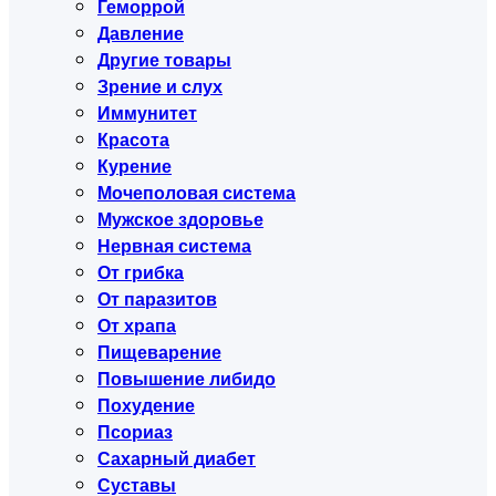
Геморрой
Давление
Другие товары
Зрение и слух
Иммунитет
Красота
Курение
Мочеполовая система
Мужское здоровье
Нервная система
От грибка
От паразитов
От храпа
Пищеварение
Повышение либидо
Похудение
Псориаз
Сахарный диабет
Суставы