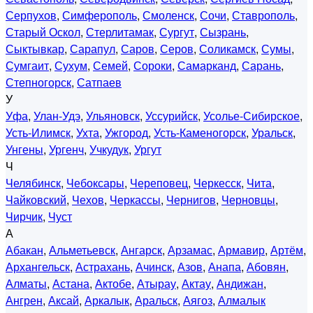
Серпухов
,
Симферополь
,
Смоленск
,
Сочи
,
Ставрополь
,
Старый Оскол
,
Стерлитамак
,
Сургут
,
Сызрань
,
Сыктывкар
,
Сарапул
,
Саров
,
Серов
,
Соликамск
,
Сумы
,
Сумгаит
,
Сухум
,
Семей
,
Сороки
,
Самарканд
,
Сарань
,
Степногорск
,
Сатпаев
У
Уфа
,
Улан-Удэ
,
Ульяновск
,
Уссурийск
,
Усолье-Сибирское
,
Усть-Илимск
,
Ухта
,
Ужгород
,
Усть-Каменогорск
,
Уральск
,
Унгены
,
Ургенч
,
Учкудук
,
Ургут
Ч
Челябинск
,
Чебоксары
,
Череповец
,
Черкесск
,
Чита
,
Чайковский
,
Чехов
,
Черкассы
,
Чернигов
,
Черновцы
,
Чирчик
,
Чуст
А
Абакан
,
Альметьевск
,
Ангарск
,
Арзамас
,
Армавир
,
Артём
,
Архангельск
,
Астрахань
,
Ачинск
,
Азов
,
Анапа
,
Абовян
,
Алматы
,
Астана
,
Актобе
,
Атырау
,
Актау
,
Андижан
,
Ангрен
,
Аксай
,
Аркалык
,
Аральск
,
Аягоз
,
Алмалык