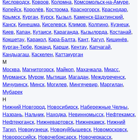
Кисловодск
,
Ковров
,
Коломна
,
Комсомольск-на-Амуре
,
Копейск
,
Королёв
,
Кострома
,
Красногорск
,
Краснодар
,
Крымск
,
Курган
,
Курск
,
Кызыл
,
Каменск-Шахтинский
,
Канск
,
Кинешма
,
Киселевск
,
Климов
,
Колпино
,
Кузнецк
,
Киев
,
Капан
,
Кутаиси
,
Караганда
,
Кызылорда
,
Костанай
,
Кокшетау
,
Каракол
,
Кара-Балта
,
Кант
,
Кагул
,
Кишинёв
,
Курган-Тюбе
,
Коканд
,
Карши
,
Кентау
,
Капчагай
,
Кандыагаш
,
Каскелен
,
Каттакурган
М
Москва
,
Магнитогорск
,
Майкоп
,
Махачкала
,
Миасс
,
Мурманск
,
Муром
,
Мытищи
,
Магадан
,
Междуреченск
,
Мичуринск
,
Минск
,
Могилев
,
Мингячевир
,
Маргилан
,
Мубарек
Н
Нижний Новгород
,
Новосибирск
,
Набережные Челны
,
Назрань
,
Нальчик
,
Находка
,
Невинномысск
,
Нефтекамск
,
Нефтеюганск
,
Нижневартовск
,
Нижнекамск
,
Нижний
Тагил
,
Новокузнецк
,
Новокуйбышевск
,
Новомосковск
,
Новороссийск
,
Новочебоксарск
,
Новочеркасск
,