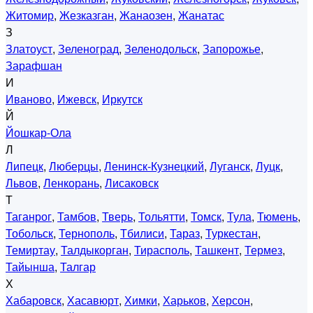
Житомир
,
Жезказган
,
Жанаозен
,
Жанатас
З
Златоуст
,
Зеленоград
,
Зеленодольск
,
Запорожье
,
Зарафшан
И
Иваново
,
Ижевск
,
Иркутск
Й
Йошкар-Ола
Л
Липецк
,
Люберцы
,
Ленинск-Кузнецкий
,
Луганск
,
Луцк
,
Львов
,
Ленкорань
,
Лисаковск
Т
Таганрог
,
Тамбов
,
Тверь
,
Тольятти
,
Томск
,
Тула
,
Тюмень
,
Тобольск
,
Тернополь
,
Тбилиси
,
Тараз
,
Туркестан
,
Темиртау
,
Талдыкорган
,
Тирасполь
,
Ташкент
,
Термез
,
Тайынша
,
Талгар
Х
Хабаровск
,
Хасавюрт
,
Химки
,
Харьков
,
Херсон
,