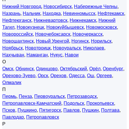
Нижний Новгород
,
Новосибирск
,
Набережные Челны
,
Назрань
,
Нальчик
,
Находка
,
Невинномысск
,
Нефтекамск
,
Нефтеюганск
,
Нижневартовск
,
Нижнекамск
,
Нижний
Тагил
,
Новокузнецк
,
Новокуйбышевск
,
Новомосковск
,
Новороссийск
,
Новочебоксарск
,
Новочеркасск
,
Новошахтинск
,
Новый Уренгой
,
Ногинск
,
Норильск
,
Ноябрьск
,
Новотроицк
,
Новоуральск
,
Николаев
,
Нахчыван
,
Наманган
,
Нукус
,
Навои
О
Омск
,
Обнинск
,
Одинцово
,
Октябрьский
,
Орёл
,
Оренбург
,
Орехово-Зуево
,
Орск
,
Орехов
,
Одесса
,
Ош
,
Оргеев
,
Олмалик
П
Пермь
,
Пенза
,
Первоуральск
,
Петрозаводск
,
Петропавловск-Камчатский
,
Подольск
,
Прокопьевск
,
Псков
,
Пушкино
,
Пятигорск
,
Павлов
,
Пушкин
,
Полтава
,
Павлодар
,
Петропавловск
Р