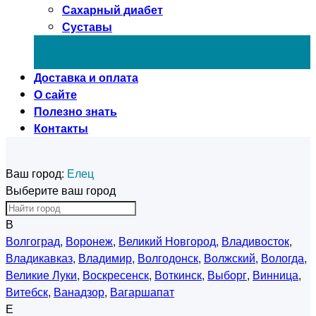
Сахарный диабет
Суставы
Доставка и оплата
О сайте
Полезно знать
Контакты
Ваш город:
Елец
Выберите ваш город
В
Волгоград
,
Воронеж
,
Великий Новгород
,
Владивосток
,
Владикавказ
,
Владимир
,
Волгодонск
,
Волжский
,
Вологда
,
Великие Луки
,
Воскресенск
,
Воткинск
,
Выборг
,
Винница
,
Витебск
,
Ванадзор
,
Вагаршапат
Е