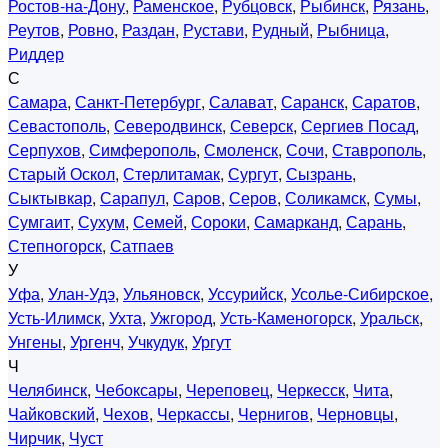
Ростов-на-Дону
,
Раменское
,
Рубцовск
,
Рыбинск
,
Рязань
,
Реутов
,
Ровно
,
Раздан
,
Рустави
,
Рудный
,
Рыбница
,
Риддер
С
Самара
,
Санкт-Петербург
,
Салават
,
Саранск
,
Саратов
,
Севастополь
,
Северодвинск
,
Северск
,
Сергиев Посад
,
Серпухов
,
Симферополь
,
Смоленск
,
Сочи
,
Ставрополь
,
Старый Оскол
,
Стерлитамак
,
Сургут
,
Сызрань
,
Сыктывкар
,
Сарапул
,
Саров
,
Серов
,
Соликамск
,
Сумы
,
Сумгаит
,
Сухум
,
Семей
,
Сороки
,
Самарканд
,
Сарань
,
Степногорск
,
Сатпаев
У
Уфа
,
Улан-Удэ
,
Ульяновск
,
Уссурийск
,
Усолье-Сибирское
,
Усть-Илимск
,
Ухта
,
Ужгород
,
Усть-Каменогорск
,
Уральск
,
Унгены
,
Ургенч
,
Учкудук
,
Ургут
Ч
Челябинск
,
Чебоксары
,
Череповец
,
Черкесск
,
Чита
,
Чайковский
,
Чехов
,
Черкассы
,
Чернигов
,
Черновцы
,
Чирчик
,
Чуст