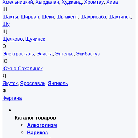
Хмельницкий
,
Хырдалан
,
Худжанд
,
Хромтау
,
Хива
Ш
Шахты
,
Ширван
,
Шеки
,
Шымкент
,
Шахрисабз
,
Шахтинск
,
Шу
Щ
Щелково
,
Щучинск
Э
Электросталь
,
Элиста
,
Энгельс
,
Экибастуз
Ю
Южно-Сахалинск
Я
Якутск
,
Ярославль
,
Янгиюль
Ф
Фергана
Каталог товаров
Алкоголизм
Варикоз