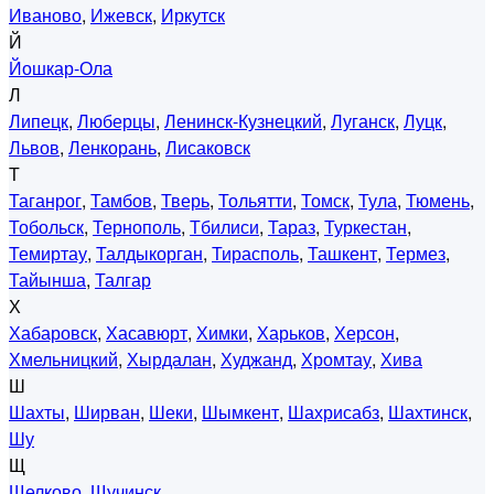
Иваново
,
Ижевск
,
Иркутск
Й
Йошкар-Ола
Л
Липецк
,
Люберцы
,
Ленинск-Кузнецкий
,
Луганск
,
Луцк
,
Львов
,
Ленкорань
,
Лисаковск
Т
Таганрог
,
Тамбов
,
Тверь
,
Тольятти
,
Томск
,
Тула
,
Тюмень
,
Тобольск
,
Тернополь
,
Тбилиси
,
Тараз
,
Туркестан
,
Темиртау
,
Талдыкорган
,
Тирасполь
,
Ташкент
,
Термез
,
Тайынша
,
Талгар
Х
Хабаровск
,
Хасавюрт
,
Химки
,
Харьков
,
Херсон
,
Хмельницкий
,
Хырдалан
,
Худжанд
,
Хромтау
,
Хива
Ш
Шахты
,
Ширван
,
Шеки
,
Шымкент
,
Шахрисабз
,
Шахтинск
,
Шу
Щ
Щелково
,
Щучинск