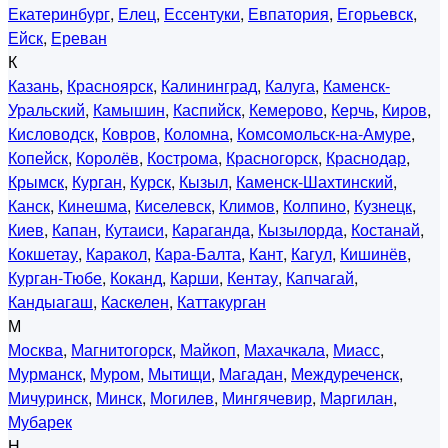
Екатеринбург
,
Елец
,
Ессентуки
,
Евпатория
,
Егорьевск
,
Ейск
,
Ереван
К
Казань
,
Красноярск
,
Калининград
,
Калуга
,
Каменск-
Уральский
,
Камышин
,
Каспийск
,
Кемерово
,
Керчь
,
Киров
,
Кисловодск
,
Ковров
,
Коломна
,
Комсомольск-на-Амуре
,
Копейск
,
Королёв
,
Кострома
,
Красногорск
,
Краснодар
,
Крымск
,
Курган
,
Курск
,
Кызыл
,
Каменск-Шахтинский
,
Канск
,
Кинешма
,
Киселевск
,
Климов
,
Колпино
,
Кузнецк
,
Киев
,
Капан
,
Кутаиси
,
Караганда
,
Кызылорда
,
Костанай
,
Кокшетау
,
Каракол
,
Кара-Балта
,
Кант
,
Кагул
,
Кишинёв
,
Курган-Тюбе
,
Коканд
,
Карши
,
Кентау
,
Капчагай
,
Кандыагаш
,
Каскелен
,
Каттакурган
М
Москва
,
Магнитогорск
,
Майкоп
,
Махачкала
,
Миасс
,
Мурманск
,
Муром
,
Мытищи
,
Магадан
,
Междуреченск
,
Мичуринск
,
Минск
,
Могилев
,
Мингячевир
,
Маргилан
,
Мубарек
Н