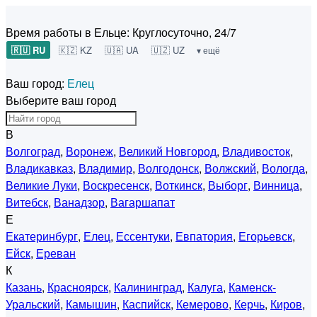
Время работы в Ельце:
Круглосуточно, 24/7
🇷🇺 RU
🇰🇿 KZ
🇺🇦 UA
🇺🇿 UZ
▾ ещё
Ваш город:
Елец
Выберите ваш город
В
Волгоград
,
Воронеж
,
Великий Новгород
,
Владивосток
,
Владикавказ
,
Владимир
,
Волгодонск
,
Волжский
,
Вологда
,
Великие Луки
,
Воскресенск
,
Воткинск
,
Выборг
,
Винница
,
Витебск
,
Ванадзор
,
Вагаршапат
Е
Екатеринбург
,
Елец
,
Ессентуки
,
Евпатория
,
Егорьевск
,
Ейск
,
Ереван
К
Казань
,
Красноярск
,
Калининград
,
Калуга
,
Каменск-
Уральский
,
Камышин
,
Каспийск
,
Кемерово
,
Керчь
,
Киров
,