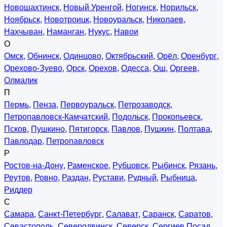
Новошахтинск
,
Новый Уренгой
,
Ногинск
,
Норильск
,
Ноябрьск
,
Новотроицк
,
Новоуральск
,
Николаев
,
Нахчыван
,
Наманган
,
Нукус
,
Навои
О
Омск
,
Обнинск
,
Одинцово
,
Октябрьский
,
Орёл
,
Оренбург
,
Орехово-Зуево
,
Орск
,
Орехов
,
Одесса
,
Ош
,
Оргеев
,
Олмалик
П
Пермь
,
Пенза
,
Первоуральск
,
Петрозаводск
,
Петропавловск-Камчатский
,
Подольск
,
Прокопьевск
,
Псков
,
Пушкино
,
Пятигорск
,
Павлов
,
Пушкин
,
Полтава
,
Павлодар
,
Петропавловск
Р
Ростов-на-Дону
,
Раменское
,
Рубцовск
,
Рыбинск
,
Рязань
,
Реутов
,
Ровно
,
Раздан
,
Рустави
,
Рудный
,
Рыбница
,
Риддер
С
Самара
,
Санкт-Петербург
,
Салават
,
Саранск
,
Саратов
,
Севастополь
,
Северодвинск
,
Северск
,
Сергиев Посад
,