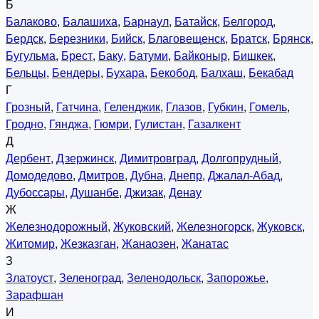
Б
Балаково
,
Балашиха
,
Барнаул
,
Батайск
,
Белгород
,
Бердск
,
Березники
,
Бийск
,
Благовещенск
,
Братск
,
Брянск
,
Бугульма
,
Брест
,
Баку
,
Батуми
,
Байконыр
,
Бишкек
,
Бельцы
,
Бендеры
,
Бухара
,
Бекобод
,
Балхаш
,
Бекабад
Г
Грозный
,
Гатчина
,
Геленджик
,
Глазов
,
Губкин
,
Гомель
,
Гродно
,
Гянджа
,
Гюмри
,
Гулистан
,
Газалкент
Д
Дербент
,
Дзержинск
,
Димитровград
,
Долгопрудный
,
Домодедово
,
Дмитров
,
Дубна
,
Днепр
,
Джалал-Абад
,
Дубоссары
,
Душанбе
,
Джизак
,
Денау
Ж
Железнодорожный
,
Жуковский
,
Железногорск
,
Жуковск
,
Житомир
,
Жезказган
,
Жанаозен
,
Жанатас
З
Златоуст
,
Зеленоград
,
Зеленодольск
,
Запорожье
,
Зарафшан
И