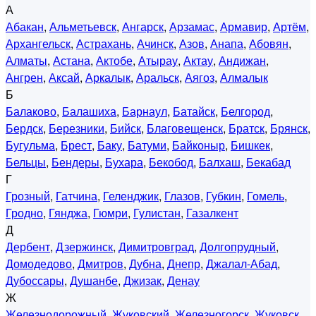
А
Абакан
,
Альметьевск
,
Ангарск
,
Арзамас
,
Армавир
,
Артём
,
Архангельск
,
Астрахань
,
Ачинск
,
Азов
,
Анапа
,
Абовян
,
Алматы
,
Астана
,
Актобе
,
Атырау
,
Актау
,
Андижан
,
Ангрен
,
Аксай
,
Аркалык
,
Аральск
,
Аягоз
,
Алмалык
Б
Балаково
,
Балашиха
,
Барнаул
,
Батайск
,
Белгород
,
Бердск
,
Березники
,
Бийск
,
Благовещенск
,
Братск
,
Брянск
,
Бугульма
,
Брест
,
Баку
,
Батуми
,
Байконыр
,
Бишкек
,
Бельцы
,
Бендеры
,
Бухара
,
Бекобод
,
Балхаш
,
Бекабад
Г
Грозный
,
Гатчина
,
Геленджик
,
Глазов
,
Губкин
,
Гомель
,
Гродно
,
Гянджа
,
Гюмри
,
Гулистан
,
Газалкент
Д
Дербент
,
Дзержинск
,
Димитровград
,
Долгопрудный
,
Домодедово
,
Дмитров
,
Дубна
,
Днепр
,
Джалал-Абад
,
Дубоссары
,
Душанбе
,
Джизак
,
Денау
Ж
Железнодорожный
,
Жуковский
,
Железногорск
,
Жуковск
,