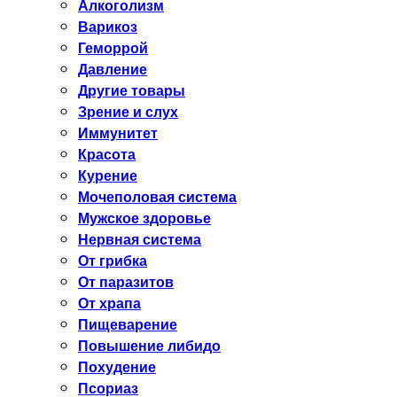
Алкоголизм
Варикоз
Геморрой
Давление
Другие товары
Зрение и слух
Иммунитет
Красота
Курение
Мочеполовая система
Мужское здоровье
Нервная система
От грибка
От паразитов
От храпа
Пищеварение
Повышение либидо
Похудение
Псориаз