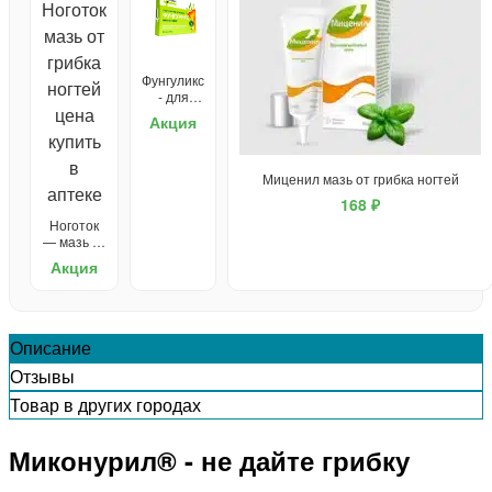
Фунгуликс
- для
лечения
Акция
грибка
Миценил мазь от грибка ногтей
168 ₽
Ноготок
— мазь от
грибка
Акция
Описание
Отзывы
Товар в других городах
Миконурил® - не дайте грибку