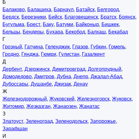
Б
Балаково
,
Балашиха
,
Барнаул
,
Батайск
,
Белгород
,
Бердск
,
Березники
,
Бийск
,
Благовещенск
,
Братск
,
Брянск
,
Бугульма
,
Брест
,
Баку
,
Батуми
,
Байконыр
,
Бишкек
,
Бельцы
,
Бендеры
,
Бухара
,
Бекобод
,
Балхаш
,
Бекабад
Г
Грозный
,
Гатчина
,
Геленджик
,
Глазов
,
Губкин
,
Гомель
,
Гродно
,
Гянджа
,
Гюмри
,
Гулистан
,
Газалкент
Д
Дербент
,
Дзержинск
,
Димитровград
,
Долгопрудный
,
Домодедово
,
Дмитров
,
Дубна
,
Днепр
,
Джалал-Абад
,
Дубоссары
,
Душанбе
,
Джизак
,
Денау
Ж
Железнодорожный
,
Жуковский
,
Железногорск
,
Жуковск
,
Житомир
,
Жезказган
,
Жанаозен
,
Жанатас
З
Златоуст
,
Зеленоград
,
Зеленодольск
,
Запорожье
,
Зарафшан
И