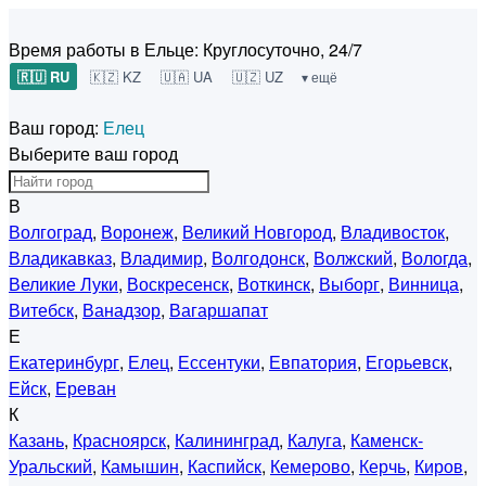
Время работы в Ельце:
Круглосуточно, 24/7
🇷🇺 RU
🇰🇿 KZ
🇺🇦 UA
🇺🇿 UZ
▾ ещё
Ваш город:
Елец
Выберите ваш город
В
Волгоград
,
Воронеж
,
Великий Новгород
,
Владивосток
,
Владикавказ
,
Владимир
,
Волгодонск
,
Волжский
,
Вологда
,
Великие Луки
,
Воскресенск
,
Воткинск
,
Выборг
,
Винница
,
Витебск
,
Ванадзор
,
Вагаршапат
Е
Екатеринбург
,
Елец
,
Ессентуки
,
Евпатория
,
Егорьевск
,
Ейск
,
Ереван
К
Казань
,
Красноярск
,
Калининград
,
Калуга
,
Каменск-
Уральский
,
Камышин
,
Каспийск
,
Кемерово
,
Керчь
,
Киров
,