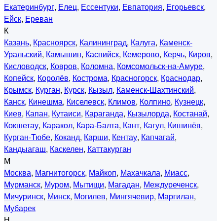
Екатеринбург
,
Елец
,
Ессентуки
,
Евпатория
,
Егорьевск
,
Ейск
,
Ереван
К
Казань
,
Красноярск
,
Калининград
,
Калуга
,
Каменск-
Уральский
,
Камышин
,
Каспийск
,
Кемерово
,
Керчь
,
Киров
,
Кисловодск
,
Ковров
,
Коломна
,
Комсомольск-на-Амуре
,
Копейск
,
Королёв
,
Кострома
,
Красногорск
,
Краснодар
,
Крымск
,
Курган
,
Курск
,
Кызыл
,
Каменск-Шахтинский
,
Канск
,
Кинешма
,
Киселевск
,
Климов
,
Колпино
,
Кузнецк
,
Киев
,
Капан
,
Кутаиси
,
Караганда
,
Кызылорда
,
Костанай
,
Кокшетау
,
Каракол
,
Кара-Балта
,
Кант
,
Кагул
,
Кишинёв
,
Курган-Тюбе
,
Коканд
,
Карши
,
Кентау
,
Капчагай
,
Кандыагаш
,
Каскелен
,
Каттакурган
М
Москва
,
Магнитогорск
,
Майкоп
,
Махачкала
,
Миасс
,
Мурманск
,
Муром
,
Мытищи
,
Магадан
,
Междуреченск
,
Мичуринск
,
Минск
,
Могилев
,
Мингячевир
,
Маргилан
,
Мубарек
Н