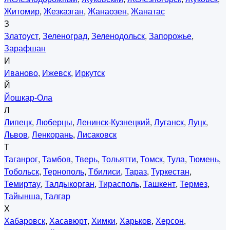
Житомир
,
Жезказган
,
Жанаозен
,
Жанатас
З
Златоуст
,
Зеленоград
,
Зеленодольск
,
Запорожье
,
Зарафшан
И
Иваново
,
Ижевск
,
Иркутск
Й
Йошкар-Ола
Л
Липецк
,
Люберцы
,
Ленинск-Кузнецкий
,
Луганск
,
Луцк
,
Львов
,
Ленкорань
,
Лисаковск
Т
Таганрог
,
Тамбов
,
Тверь
,
Тольятти
,
Томск
,
Тула
,
Тюмень
,
Тобольск
,
Тернополь
,
Тбилиси
,
Тараз
,
Туркестан
,
Темиртау
,
Талдыкорган
,
Тирасполь
,
Ташкент
,
Термез
,
Тайынша
,
Талгар
Х
Хабаровск
,
Хасавюрт
,
Химки
,
Харьков
,
Херсон
,