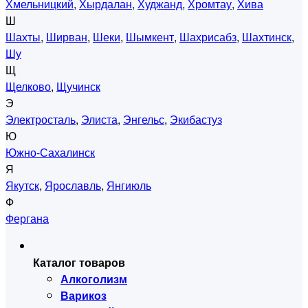
Хмельницкий
,
Хырдалан
,
Худжанд
,
Хромтау
,
Хива
Ш
Шахты
,
Ширван
,
Шеки
,
Шымкент
,
Шахрисабз
,
Шахтинск
,
Шу
Щ
Щелково
,
Щучинск
Э
Электросталь
,
Элиста
,
Энгельс
,
Экибастуз
Ю
Южно-Сахалинск
Я
Якутск
,
Ярославль
,
Янгиюль
Ф
Фергана
Каталог товаров
Алкоголизм
Варикоз