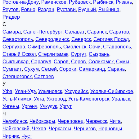
Ростов-на-Дону
,
Раменское
,
Рубцовск
,
Рыбинск
,
Рязань
,
Реутов
,
Ровно
,
Раздан
,
Рустави
,
Рудный
,
Рыбница
,
Риддер
С
Самара
,
Санкт-Петербург
,
Салават
,
Саранск
,
Саратов
,
Севастополь
,
Северодвинск
,
Северск
,
Сергиев Посад
,
Серпухов
,
Симферополь
,
Смоленск
,
Сочи
,
Ставрополь
,
Старый Оскол
,
Стерлитамак
,
Сургут
,
Сызрань
,
Сыктывкар
,
Сарапул
,
Саров
,
Серов
,
Соликамск
,
Сумы
,
Сумгаит
,
Сухум
,
Семей
,
Сороки
,
Самарканд
,
Сарань
,
Степногорск
,
Сатпаев
У
Уфа
,
Улан-Удэ
,
Ульяновск
,
Уссурийск
,
Усолье-Сибирское
,
Усть-Илимск
,
Ухта
,
Ужгород
,
Усть-Каменогорск
,
Уральск
,
Унгены
,
Ургенч
,
Учкудук
,
Ургут
Ч
Челябинск
,
Чебоксары
,
Череповец
,
Черкесск
,
Чита
,
Чайковский
,
Чехов
,
Черкассы
,
Чернигов
,
Черновцы
,
Чирчик
,
Чуст