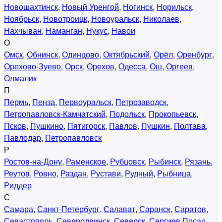
Новошахтинск
,
Новый Уренгой
,
Ногинск
,
Норильск
,
Ноябрьск
,
Новотроицк
,
Новоуральск
,
Николаев
,
Нахчыван
,
Наманган
,
Нукус
,
Навои
О
Омск
,
Обнинск
,
Одинцово
,
Октябрьский
,
Орёл
,
Оренбург
,
Орехово-Зуево
,
Орск
,
Орехов
,
Одесса
,
Ош
,
Оргеев
,
Олмалик
П
Пермь
,
Пенза
,
Первоуральск
,
Петрозаводск
,
Петропавловск-Камчатский
,
Подольск
,
Прокопьевск
,
Псков
,
Пушкино
,
Пятигорск
,
Павлов
,
Пушкин
,
Полтава
,
Павлодар
,
Петропавловск
Р
Ростов-на-Дону
,
Раменское
,
Рубцовск
,
Рыбинск
,
Рязань
,
Реутов
,
Ровно
,
Раздан
,
Рустави
,
Рудный
,
Рыбница
,
Риддер
С
Самара
,
Санкт-Петербург
,
Салават
,
Саранск
,
Саратов
,
Севастополь
,
Северодвинск
,
Северск
,
Сергиев Посад
,