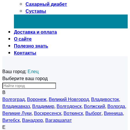
Сахарный диабет
Суставы
Доставка и оплата
О сайте
Полезно знать
Контакты
Ваш город:
Елец
Выберите ваш город
В
Волгоград
,
Воронеж
,
Великий Новгород
,
Владивосток
,
Владикавказ
,
Владимир
,
Волгодонск
,
Волжский
,
Вологда
,
Великие Луки
,
Воскресенск
,
Воткинск
,
Выборг
,
Винница
,
Витебск
,
Ванадзор
,
Вагаршапат
Е