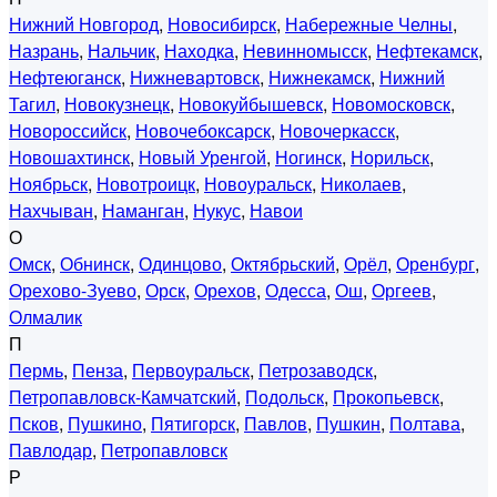
Нижний Новгород
,
Новосибирск
,
Набережные Челны
,
Назрань
,
Нальчик
,
Находка
,
Невинномысск
,
Нефтекамск
,
Нефтеюганск
,
Нижневартовск
,
Нижнекамск
,
Нижний
Тагил
,
Новокузнецк
,
Новокуйбышевск
,
Новомосковск
,
Новороссийск
,
Новочебоксарск
,
Новочеркасск
,
Новошахтинск
,
Новый Уренгой
,
Ногинск
,
Норильск
,
Ноябрьск
,
Новотроицк
,
Новоуральск
,
Николаев
,
Нахчыван
,
Наманган
,
Нукус
,
Навои
О
Омск
,
Обнинск
,
Одинцово
,
Октябрьский
,
Орёл
,
Оренбург
,
Орехово-Зуево
,
Орск
,
Орехов
,
Одесса
,
Ош
,
Оргеев
,
Олмалик
П
Пермь
,
Пенза
,
Первоуральск
,
Петрозаводск
,
Петропавловск-Камчатский
,
Подольск
,
Прокопьевск
,
Псков
,
Пушкино
,
Пятигорск
,
Павлов
,
Пушкин
,
Полтава
,
Павлодар
,
Петропавловск
Р