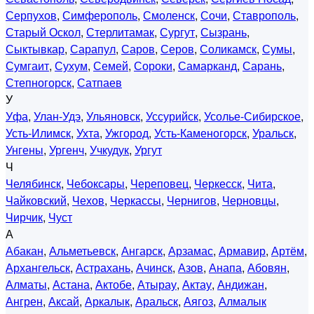
Серпухов
,
Симферополь
,
Смоленск
,
Сочи
,
Ставрополь
,
Старый Оскол
,
Стерлитамак
,
Сургут
,
Сызрань
,
Сыктывкар
,
Сарапул
,
Саров
,
Серов
,
Соликамск
,
Сумы
,
Сумгаит
,
Сухум
,
Семей
,
Сороки
,
Самарканд
,
Сарань
,
Степногорск
,
Сатпаев
У
Уфа
,
Улан-Удэ
,
Ульяновск
,
Уссурийск
,
Усолье-Сибирское
,
Усть-Илимск
,
Ухта
,
Ужгород
,
Усть-Каменогорск
,
Уральск
,
Унгены
,
Ургенч
,
Учкудук
,
Ургут
Ч
Челябинск
,
Чебоксары
,
Череповец
,
Черкесск
,
Чита
,
Чайковский
,
Чехов
,
Черкассы
,
Чернигов
,
Черновцы
,
Чирчик
,
Чуст
А
Абакан
,
Альметьевск
,
Ангарск
,
Арзамас
,
Армавир
,
Артём
,
Архангельск
,
Астрахань
,
Ачинск
,
Азов
,
Анапа
,
Абовян
,
Алматы
,
Астана
,
Актобе
,
Атырау
,
Актау
,
Андижан
,
Ангрен
,
Аксай
,
Аркалык
,
Аральск
,
Аягоз
,
Алмалык