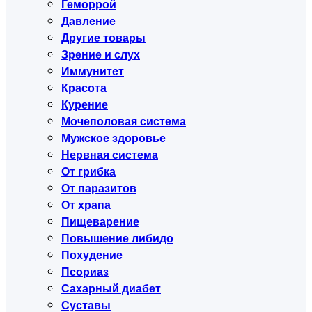
Геморрой
Давление
Другие товары
Зрение и слух
Иммунитет
Красота
Курение
Мочеполовая система
Мужское здоровье
Нервная система
От грибка
От паразитов
От храпа
Пищеварение
Повышение либидо
Похудение
Псориаз
Сахарный диабет
Суставы