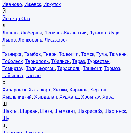
Иваново
,
Ижевск
,
Иркутск
Й
Йошкар-Ола
Л
Липецк
,
Люберцы
,
Ленинск-Кузнецкий
,
Луганск
,
Луцк
,
Львов
,
Ленкорань
,
Лисаковск
Т
Таганрог
,
Тамбов
,
Тверь
,
Тольятти
,
Томск
,
Тула
,
Тюмень
,
Тобольск
,
Тернополь
,
Тбилиси
,
Тараз
,
Туркестан
,
Темиртау
,
Талдыкорган
,
Тирасполь
,
Ташкент
,
Термез
,
Тайынша
,
Талгар
Х
Хабаровск
,
Хасавюрт
,
Химки
,
Харьков
,
Херсон
,
Хмельницкий
,
Хырдалан
,
Худжанд
,
Хромтау
,
Хива
Ш
Шахты
,
Ширван
,
Шеки
,
Шымкент
,
Шахрисабз
,
Шахтинск
,
Шу
Щ
Щелково
,
Щучинск