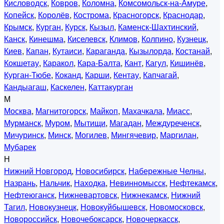
Кисловодск
,
Ковров
,
Коломна
,
Комсомольск-на-Амуре
,
Копейск
,
Королёв
,
Кострома
,
Красногорск
,
Краснодар
,
Крымск
,
Курган
,
Курск
,
Кызыл
,
Каменск-Шахтинский
,
Канск
,
Кинешма
,
Киселевск
,
Климов
,
Колпино
,
Кузнецк
,
Киев
,
Капан
,
Кутаиси
,
Караганда
,
Кызылорда
,
Костанай
,
Кокшетау
,
Каракол
,
Кара-Балта
,
Кант
,
Кагул
,
Кишинёв
,
Курган-Тюбе
,
Коканд
,
Карши
,
Кентау
,
Капчагай
,
Кандыагаш
,
Каскелен
,
Каттакурган
М
Москва
,
Магнитогорск
,
Майкоп
,
Махачкала
,
Миасс
,
Мурманск
,
Муром
,
Мытищи
,
Магадан
,
Междуреченск
,
Мичуринск
,
Минск
,
Могилев
,
Мингячевир
,
Маргилан
,
Мубарек
Н
Нижний Новгород
,
Новосибирск
,
Набережные Челны
,
Назрань
,
Нальчик
,
Находка
,
Невинномысск
,
Нефтекамск
,
Нефтеюганск
,
Нижневартовск
,
Нижнекамск
,
Нижний
Тагил
,
Новокузнецк
,
Новокуйбышевск
,
Новомосковск
,
Новороссийск
,
Новочебоксарск
,
Новочеркасск
,