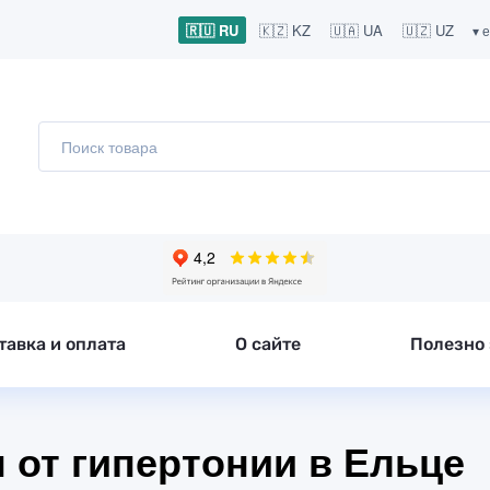
🇷🇺 RU
🇰🇿 KZ
🇺🇦 UA
🇺🇿 UZ
▾ 
тавка и оплата
О сайте
Полезно 
ы от гипертонии в Ельце