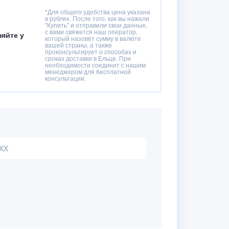
*Для общего удобства цена указана
в рублях. После того, как вы нажали
"Купить" и отправили свои данные,
с вами свяжется наш оператор,
няйте у
который назовёт сумму в валюте
вашей страны, а также
проконсультирует о способах и
сроках доставки в Ельце. При
необходимости соединит с нашим
менеджером для бесплатной
консультации.