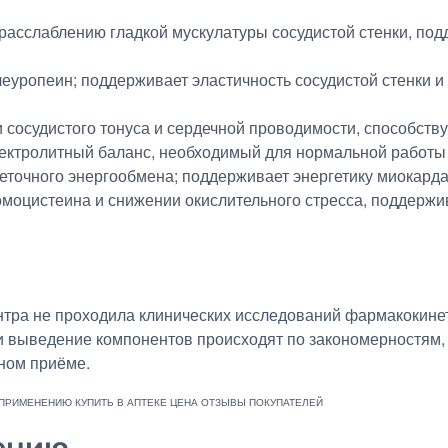
 расслаблению гладкой мускулатуры сосудистой стенки, п
еуропеин; поддерживает эластичность сосудистой стенки 
и сосудистого тонуса и сердечной проводимости, способств
ектролитный баланс, необходимый для нормальной работы
точного энергообмена; поддерживает энергетику миокарда
гомоцистеина и снижении окислительного стресса, поддерж
ентра не проходила клинических исследований фармакокине
и выведение компонентов происходят по закономерностям,
ьном приёме.
ению