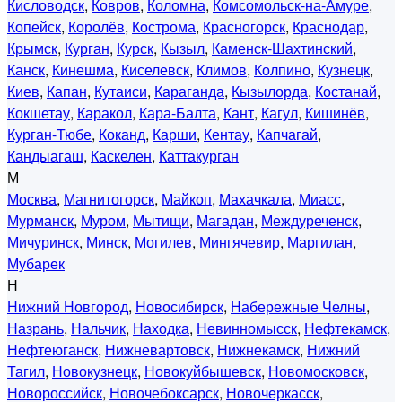
Кисловодск
,
Ковров
,
Коломна
,
Комсомольск-на-Амуре
,
Копейск
,
Королёв
,
Кострома
,
Красногорск
,
Краснодар
,
Крымск
,
Курган
,
Курск
,
Кызыл
,
Каменск-Шахтинский
,
Канск
,
Кинешма
,
Киселевск
,
Климов
,
Колпино
,
Кузнецк
,
Киев
,
Капан
,
Кутаиси
,
Караганда
,
Кызылорда
,
Костанай
,
Кокшетау
,
Каракол
,
Кара-Балта
,
Кант
,
Кагул
,
Кишинёв
,
Курган-Тюбе
,
Коканд
,
Карши
,
Кентау
,
Капчагай
,
Кандыагаш
,
Каскелен
,
Каттакурган
М
Москва
,
Магнитогорск
,
Майкоп
,
Махачкала
,
Миасс
,
Мурманск
,
Муром
,
Мытищи
,
Магадан
,
Междуреченск
,
Мичуринск
,
Минск
,
Могилев
,
Мингячевир
,
Маргилан
,
Мубарек
Н
Нижний Новгород
,
Новосибирск
,
Набережные Челны
,
Назрань
,
Нальчик
,
Находка
,
Невинномысск
,
Нефтекамск
,
Нефтеюганск
,
Нижневартовск
,
Нижнекамск
,
Нижний
Тагил
,
Новокузнецк
,
Новокуйбышевск
,
Новомосковск
,
Новороссийск
,
Новочебоксарск
,
Новочеркасск
,