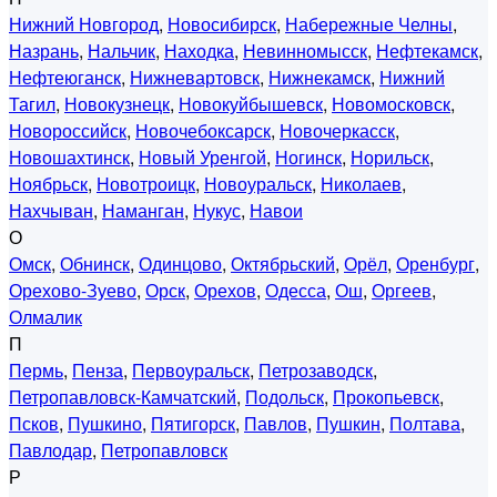
Нижний Новгород
,
Новосибирск
,
Набережные Челны
,
Назрань
,
Нальчик
,
Находка
,
Невинномысск
,
Нефтекамск
,
Нефтеюганск
,
Нижневартовск
,
Нижнекамск
,
Нижний
Тагил
,
Новокузнецк
,
Новокуйбышевск
,
Новомосковск
,
Новороссийск
,
Новочебоксарск
,
Новочеркасск
,
Новошахтинск
,
Новый Уренгой
,
Ногинск
,
Норильск
,
Ноябрьск
,
Новотроицк
,
Новоуральск
,
Николаев
,
Нахчыван
,
Наманган
,
Нукус
,
Навои
О
Омск
,
Обнинск
,
Одинцово
,
Октябрьский
,
Орёл
,
Оренбург
,
Орехово-Зуево
,
Орск
,
Орехов
,
Одесса
,
Ош
,
Оргеев
,
Олмалик
П
Пермь
,
Пенза
,
Первоуральск
,
Петрозаводск
,
Петропавловск-Камчатский
,
Подольск
,
Прокопьевск
,
Псков
,
Пушкино
,
Пятигорск
,
Павлов
,
Пушкин
,
Полтава
,
Павлодар
,
Петропавловск
Р