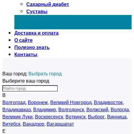
Сахарный диабет
Суставы
Доставка и оплата
О сайте
Полезно знать
Контакты
Ваш город:
Выбрать город
Выберите ваш город
В
Волгоград
,
Воронеж
,
Великий Новгород
,
Владивосток
,
Владикавказ
,
Владимир
,
Волгодонск
,
Волжский
,
Вологда
,
Великие Луки
,
Воскресенск
,
Воткинск
,
Выборг
,
Винница
,
Витебск
,
Ванадзор
,
Вагаршапат
Е