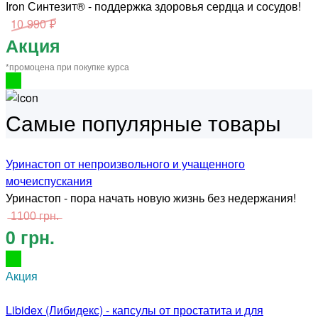
Iron Синтезит® - поддержка здоровья сердца и сосудов!
10 990 ₽
Акция
*промоцена при покупке курса
Самые популярные товары
Уринастоп от непроизвольного и учащенного
мочеиспускания
Уринастоп - пора начать новую жизнь без недержания!
̶1̶1̶0̶0̶ ̶г̶р̶н̶.̶
0 грн.
Акция
Libidex (Либидекс) - капсулы от простатита и для