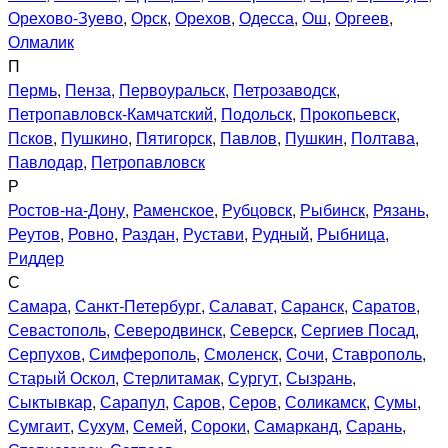
Орехово-Зуево
,
Орск
,
Орехов
,
Одесса
,
Ош
,
Оргеев
,
Олмалик
П
Пермь
,
Пенза
,
Первоуральск
,
Петрозаводск
,
Петропавловск-Камчатский
,
Подольск
,
Прокопьевск
,
Псков
,
Пушкино
,
Пятигорск
,
Павлов
,
Пушкин
,
Полтава
,
Павлодар
,
Петропавловск
Р
Ростов-на-Дону
,
Раменское
,
Рубцовск
,
Рыбинск
,
Рязань
,
Реутов
,
Ровно
,
Раздан
,
Рустави
,
Рудный
,
Рыбница
,
Риддер
С
Самара
,
Санкт-Петербург
,
Салават
,
Саранск
,
Саратов
,
Севастополь
,
Северодвинск
,
Северск
,
Сергиев Посад
,
Серпухов
,
Симферополь
,
Смоленск
,
Сочи
,
Ставрополь
,
Старый Оскол
,
Стерлитамак
,
Сургут
,
Сызрань
,
Сыктывкар
,
Сарапул
,
Саров
,
Серов
,
Соликамск
,
Сумы
,
Сумгаит
,
Сухум
,
Семей
,
Сороки
,
Самарканд
,
Сарань
,