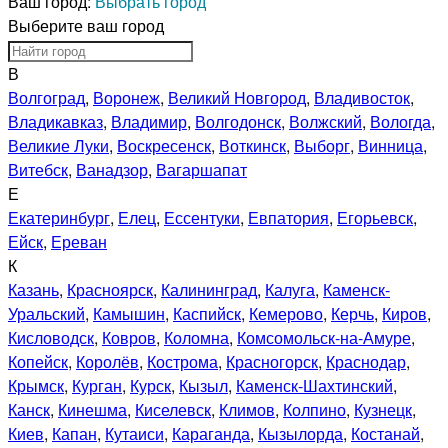
Ваш город:
Выбрать город
Выберите ваш город
В
Волгоград
,
Воронеж
,
Великий Новгород
,
Владивосток
,
Владикавказ
,
Владимир
,
Волгодонск
,
Волжский
,
Вологда
,
Великие Луки
,
Воскресенск
,
Воткинск
,
Выборг
,
Винница
,
Витебск
,
Ванадзор
,
Вагаршапат
Е
Екатеринбург
,
Елец
,
Ессентуки
,
Евпатория
,
Егорьевск
,
Ейск
,
Ереван
К
Казань
,
Красноярск
,
Калининград
,
Калуга
,
Каменск-
Уральский
,
Камышин
,
Каспийск
,
Кемерово
,
Керчь
,
Киров
,
Кисловодск
,
Ковров
,
Коломна
,
Комсомольск-на-Амуре
,
Копейск
,
Королёв
,
Кострома
,
Красногорск
,
Краснодар
,
Крымск
,
Курган
,
Курск
,
Кызыл
,
Каменск-Шахтинский
,
Канск
,
Кинешма
,
Киселевск
,
Климов
,
Колпино
,
Кузнецк
,
Киев
,
Капан
,
Кутаиси
,
Караганда
,
Кызылорда
,
Костанай
,