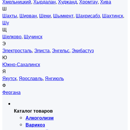
Хмельницкий
,
Хырдалан
,
Худжанд
,
Хромтау
,
Хива
Ш
Шахты
,
Ширван
,
Шеки
,
Шымкент
,
Шахрисабз
,
Шахтинск
,
Шу
Щ
Щелково
,
Щучинск
Э
Электросталь
,
Элиста
,
Энгельс
,
Экибастуз
Ю
Южно-Сахалинск
Я
Якутск
,
Ярославль
,
Янгиюль
Ф
Фергана
Каталог товаров
Алкоголизм
Варикоз