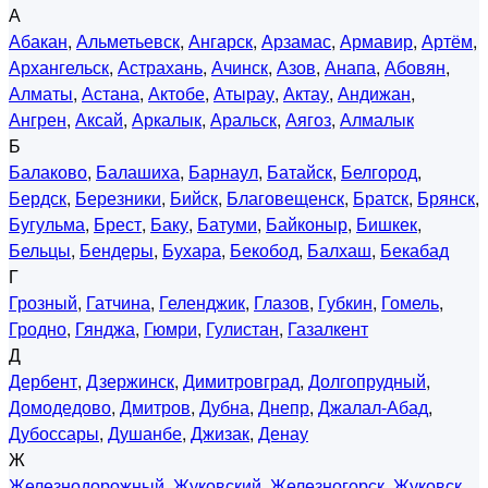
А
Абакан
,
Альметьевск
,
Ангарск
,
Арзамас
,
Армавир
,
Артём
,
Архангельск
,
Астрахань
,
Ачинск
,
Азов
,
Анапа
,
Абовян
,
Алматы
,
Астана
,
Актобе
,
Атырау
,
Актау
,
Андижан
,
Ангрен
,
Аксай
,
Аркалык
,
Аральск
,
Аягоз
,
Алмалык
Б
Балаково
,
Балашиха
,
Барнаул
,
Батайск
,
Белгород
,
Бердск
,
Березники
,
Бийск
,
Благовещенск
,
Братск
,
Брянск
,
Бугульма
,
Брест
,
Баку
,
Батуми
,
Байконыр
,
Бишкек
,
Бельцы
,
Бендеры
,
Бухара
,
Бекобод
,
Балхаш
,
Бекабад
Г
Грозный
,
Гатчина
,
Геленджик
,
Глазов
,
Губкин
,
Гомель
,
Гродно
,
Гянджа
,
Гюмри
,
Гулистан
,
Газалкент
Д
Дербент
,
Дзержинск
,
Димитровград
,
Долгопрудный
,
Домодедово
,
Дмитров
,
Дубна
,
Днепр
,
Джалал-Абад
,
Дубоссары
,
Душанбе
,
Джизак
,
Денау
Ж
Железнодорожный
,
Жуковский
,
Железногорск
,
Жуковск
,