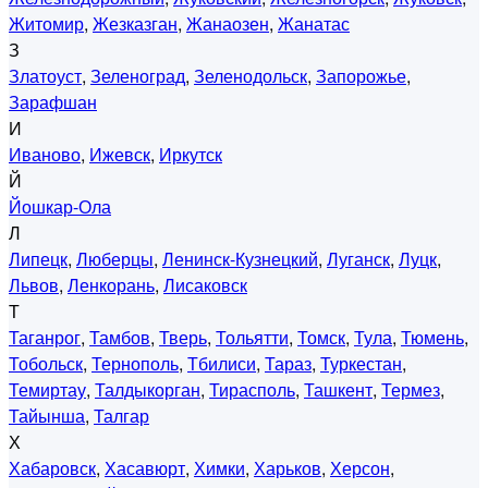
Житомир
,
Жезказган
,
Жанаозен
,
Жанатас
З
Златоуст
,
Зеленоград
,
Зеленодольск
,
Запорожье
,
Зарафшан
И
Иваново
,
Ижевск
,
Иркутск
Й
Йошкар-Ола
Л
Липецк
,
Люберцы
,
Ленинск-Кузнецкий
,
Луганск
,
Луцк
,
Львов
,
Ленкорань
,
Лисаковск
Т
Таганрог
,
Тамбов
,
Тверь
,
Тольятти
,
Томск
,
Тула
,
Тюмень
,
Тобольск
,
Тернополь
,
Тбилиси
,
Тараз
,
Туркестан
,
Темиртау
,
Талдыкорган
,
Тирасполь
,
Ташкент
,
Термез
,
Тайынша
,
Талгар
Х
Хабаровск
,
Хасавюрт
,
Химки
,
Харьков
,
Херсон
,