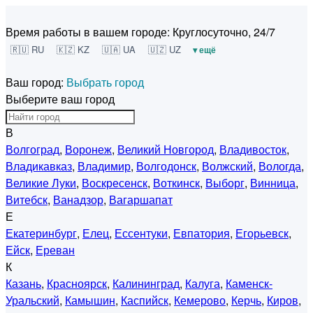
Время работы в вашем городе:
Круглосуточно, 24/7
🇷🇺 RU
🇰🇿 KZ
🇺🇦 UA
🇺🇿 UZ
▾ ещё
Ваш город:
Выбрать город
Выберите ваш город
В
Волгоград
,
Воронеж
,
Великий Новгород
,
Владивосток
,
Владикавказ
,
Владимир
,
Волгодонск
,
Волжский
,
Вологда
,
Великие Луки
,
Воскресенск
,
Воткинск
,
Выборг
,
Винница
,
Витебск
,
Ванадзор
,
Вагаршапат
Е
Екатеринбург
,
Елец
,
Ессентуки
,
Евпатория
,
Егорьевск
,
Ейск
,
Ереван
К
Казань
,
Красноярск
,
Калининград
,
Калуга
,
Каменск-
Уральский
,
Камышин
,
Каспийск
,
Кемерово
,
Керчь
,
Киров
,