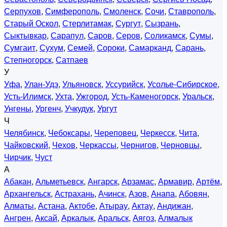
Серпухов
,
Симферополь
,
Смоленск
,
Сочи
,
Ставрополь
,
Старый Оскол
,
Стерлитамак
,
Сургут
,
Сызрань
,
Сыктывкар
,
Сарапул
,
Саров
,
Серов
,
Соликамск
,
Сумы
,
Сумгаит
,
Сухум
,
Семей
,
Сороки
,
Самарканд
,
Сарань
,
Степногорск
,
Сатпаев
У
Уфа
,
Улан-Удэ
,
Ульяновск
,
Уссурийск
,
Усолье-Сибирское
,
Усть-Илимск
,
Ухта
,
Ужгород
,
Усть-Каменогорск
,
Уральск
,
Унгены
,
Ургенч
,
Учкудук
,
Ургут
Ч
Челябинск
,
Чебоксары
,
Череповец
,
Черкесск
,
Чита
,
Чайковский
,
Чехов
,
Черкассы
,
Чернигов
,
Черновцы
,
Чирчик
,
Чуст
А
Абакан
,
Альметьевск
,
Ангарск
,
Арзамас
,
Армавир
,
Артём
,
Архангельск
,
Астрахань
,
Ачинск
,
Азов
,
Анапа
,
Абовян
,
Алматы
,
Астана
,
Актобе
,
Атырау
,
Актау
,
Андижан
,
Ангрен
,
Аксай
,
Аркалык
,
Аральск
,
Аягоз
,
Алмалык