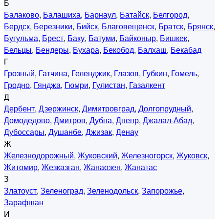
Б
Балаково
,
Балашиха
,
Барнаул
,
Батайск
,
Белгород
,
Бердск
,
Березники
,
Бийск
,
Благовещенск
,
Братск
,
Брянск
,
Бугульма
,
Брест
,
Баку
,
Батуми
,
Байконыр
,
Бишкек
,
Бельцы
,
Бендеры
,
Бухара
,
Бекобод
,
Балхаш
,
Бекабад
Г
Грозный
,
Гатчина
,
Геленджик
,
Глазов
,
Губкин
,
Гомель
,
Гродно
,
Гянджа
,
Гюмри
,
Гулистан
,
Газалкент
Д
Дербент
,
Дзержинск
,
Димитровград
,
Долгопрудный
,
Домодедово
,
Дмитров
,
Дубна
,
Днепр
,
Джалал-Абад
,
Дубоссары
,
Душанбе
,
Джизак
,
Денау
Ж
Железнодорожный
,
Жуковский
,
Железногорск
,
Жуковск
,
Житомир
,
Жезказган
,
Жанаозен
,
Жанатас
З
Златоуст
,
Зеленоград
,
Зеленодольск
,
Запорожье
,
Зарафшан
И