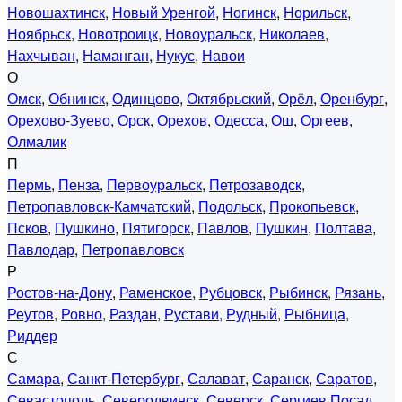
Новошахтинск
,
Новый Уренгой
,
Ногинск
,
Норильск
,
Ноябрьск
,
Новотроицк
,
Новоуральск
,
Николаев
,
Нахчыван
,
Наманган
,
Нукус
,
Навои
О
Омск
,
Обнинск
,
Одинцово
,
Октябрьский
,
Орёл
,
Оренбург
,
Орехово-Зуево
,
Орск
,
Орехов
,
Одесса
,
Ош
,
Оргеев
,
Олмалик
П
Пермь
,
Пенза
,
Первоуральск
,
Петрозаводск
,
Петропавловск-Камчатский
,
Подольск
,
Прокопьевск
,
Псков
,
Пушкино
,
Пятигорск
,
Павлов
,
Пушкин
,
Полтава
,
Павлодар
,
Петропавловск
Р
Ростов-на-Дону
,
Раменское
,
Рубцовск
,
Рыбинск
,
Рязань
,
Реутов
,
Ровно
,
Раздан
,
Рустави
,
Рудный
,
Рыбница
,
Риддер
С
Самара
,
Санкт-Петербург
,
Салават
,
Саранск
,
Саратов
,
Севастополь
,
Северодвинск
,
Северск
,
Сергиев Посад
,