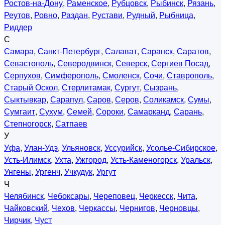
Ростов-на-Дону
,
Раменское
,
Рубцовск
,
Рыбинск
,
Рязань
,
Реутов
,
Ровно
,
Раздан
,
Рустави
,
Рудный
,
Рыбница
,
Риддер
С
Самара
,
Санкт-Петербург
,
Салават
,
Саранск
,
Саратов
,
Севастополь
,
Северодвинск
,
Северск
,
Сергиев Посад
,
Серпухов
,
Симферополь
,
Смоленск
,
Сочи
,
Ставрополь
,
Старый Оскол
,
Стерлитамак
,
Сургут
,
Сызрань
,
Сыктывкар
,
Сарапул
,
Саров
,
Серов
,
Соликамск
,
Сумы
,
Сумгаит
,
Сухум
,
Семей
,
Сороки
,
Самарканд
,
Сарань
,
Степногорск
,
Сатпаев
У
Уфа
,
Улан-Удэ
,
Ульяновск
,
Уссурийск
,
Усолье-Сибирское
,
Усть-Илимск
,
Ухта
,
Ужгород
,
Усть-Каменогорск
,
Уральск
,
Унгены
,
Ургенч
,
Учкудук
,
Ургут
Ч
Челябинск
,
Чебоксары
,
Череповец
,
Черкесск
,
Чита
,
Чайковский
,
Чехов
,
Черкассы
,
Чернигов
,
Черновцы
,
Чирчик
,
Чуст