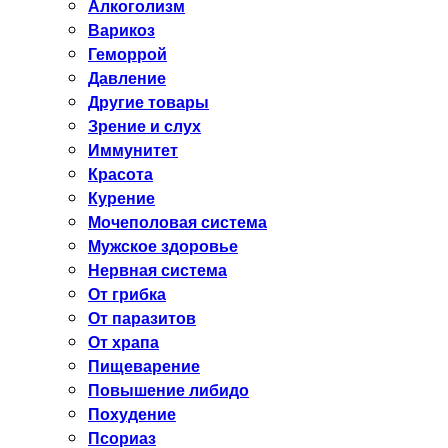
Алкоголизм
Варикоз
Геморрой
Давление
Другие товары
Зрение и слух
Иммунитет
Красота
Курение
Мочеполовая система
Мужское здоровье
Нервная система
От грибка
От паразитов
От храпа
Пищеварение
Повышение либидо
Похудение
Псориаз