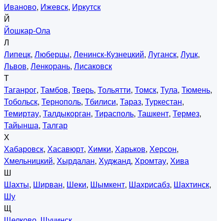
Иваново
,
Ижевск
,
Иркутск
Й
Йошкар-Ола
Л
Липецк
,
Люберцы
,
Ленинск-Кузнецкий
,
Луганск
,
Луцк
,
Львов
,
Ленкорань
,
Лисаковск
Т
Таганрог
,
Тамбов
,
Тверь
,
Тольятти
,
Томск
,
Тула
,
Тюмень
,
Тобольск
,
Тернополь
,
Тбилиси
,
Тараз
,
Туркестан
,
Темиртау
,
Талдыкорган
,
Тирасполь
,
Ташкент
,
Термез
,
Тайынша
,
Талгар
Х
Хабаровск
,
Хасавюрт
,
Химки
,
Харьков
,
Херсон
,
Хмельницкий
,
Хырдалан
,
Худжанд
,
Хромтау
,
Хива
Ш
Шахты
,
Ширван
,
Шеки
,
Шымкент
,
Шахрисабз
,
Шахтинск
,
Шу
Щ
Щелково
,
Щучинск