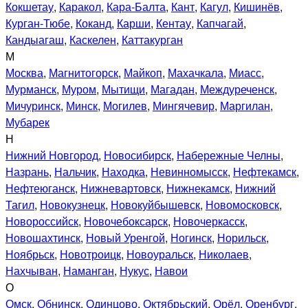
Кокшетау
,
Каракол
,
Кара-Балта
,
Кант
,
Кагул
,
Кишинёв
,
Курган-Тюбе
,
Коканд
,
Карши
,
Кентау
,
Капчагай
,
Кандыагаш
,
Каскелен
,
Каттакурган
М
Москва
,
Магнитогорск
,
Майкоп
,
Махачкала
,
Миасс
,
Мурманск
,
Муром
,
Мытищи
,
Магадан
,
Междуреченск
,
Мичуринск
,
Минск
,
Могилев
,
Мингячевир
,
Маргилан
,
Мубарек
Н
Нижний Новгород
,
Новосибирск
,
Набережные Челны
,
Назрань
,
Нальчик
,
Находка
,
Невинномысск
,
Нефтекамск
,
Нефтеюганск
,
Нижневартовск
,
Нижнекамск
,
Нижний
Тагил
,
Новокузнецк
,
Новокуйбышевск
,
Новомосковск
,
Новороссийск
,
Новочебоксарск
,
Новочеркасск
,
Новошахтинск
,
Новый Уренгой
,
Ногинск
,
Норильск
,
Ноябрьск
,
Новотроицк
,
Новоуральск
,
Николаев
,
Нахчыван
,
Наманган
,
Нукус
,
Навои
О
Омск
,
Обнинск
,
Одинцово
,
Октябрьский
,
Орёл
,
Оренбург
,