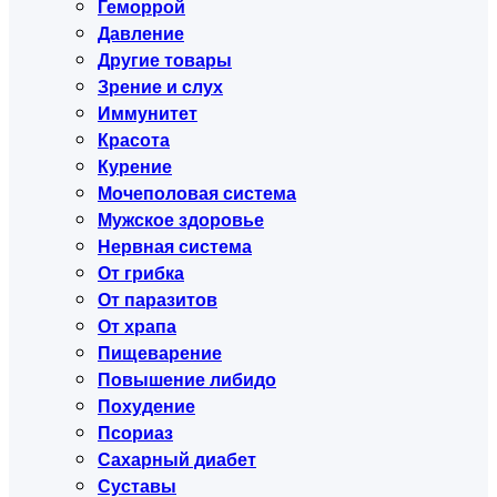
Геморрой
Давление
Другие товары
Зрение и слух
Иммунитет
Красота
Курение
Мочеполовая система
Мужское здоровье
Нервная система
От грибка
От паразитов
От храпа
Пищеварение
Повышение либидо
Похудение
Псориаз
Сахарный диабет
Суставы