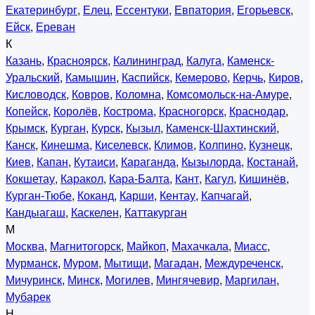
Екатеринбург
,
Елец
,
Ессентуки
,
Евпатория
,
Егорьевск
,
Ейск
,
Ереван
К
Казань
,
Красноярск
,
Калининград
,
Калуга
,
Каменск-
Уральский
,
Камышин
,
Каспийск
,
Кемерово
,
Керчь
,
Киров
,
Кисловодск
,
Ковров
,
Коломна
,
Комсомольск-на-Амуре
,
Копейск
,
Королёв
,
Кострома
,
Красногорск
,
Краснодар
,
Крымск
,
Курган
,
Курск
,
Кызыл
,
Каменск-Шахтинский
,
Канск
,
Кинешма
,
Киселевск
,
Климов
,
Колпино
,
Кузнецк
,
Киев
,
Капан
,
Кутаиси
,
Караганда
,
Кызылорда
,
Костанай
,
Кокшетау
,
Каракол
,
Кара-Балта
,
Кант
,
Кагул
,
Кишинёв
,
Курган-Тюбе
,
Коканд
,
Карши
,
Кентау
,
Капчагай
,
Кандыагаш
,
Каскелен
,
Каттакурган
М
Москва
,
Магнитогорск
,
Майкоп
,
Махачкала
,
Миасс
,
Мурманск
,
Муром
,
Мытищи
,
Магадан
,
Междуреченск
,
Мичуринск
,
Минск
,
Могилев
,
Мингячевир
,
Маргилан
,
Мубарек
Н