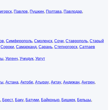
игорск
,
Павлов
,
Пушкин
,
Полтава
,
Павлодар
,
ов
,
Симферополь
,
Смоленск
,
Сочи
,
Ставрополь
,
Старый
,
Сороки
,
Самарканд
,
Сарань
,
Степногорск
,
Сатпаев
ны
,
Ургенч
,
Учкудук
,
Ургут
ты
,
Астана
,
Актобе
,
Атырау
,
Актау
,
Андижан
,
Ангрен
,
а
,
Брест
,
Баку
,
Батуми
,
Байконыр
,
Бишкек
,
Бельцы
,