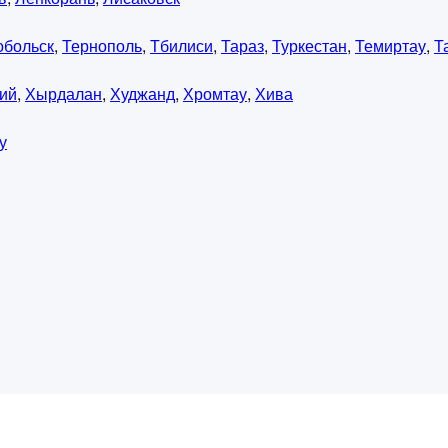
обольск
,
Тернополь
,
Тбилиси
,
Тараз
,
Туркестан
,
Темиртау
,
Т
ий
,
Хырдалан
,
Худжанд
,
Хромтау
,
Хива
у