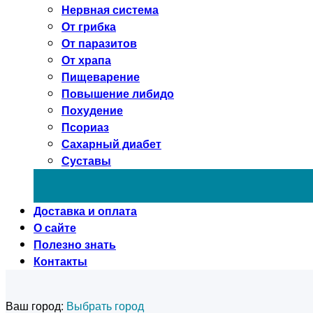
Нервная система
От грибка
От паразитов
От храпа
Пищеварение
Повышение либидо
Похудение
Псориаз
Сахарный диабет
Суставы
Доставка и оплата
О сайте
Полезно знать
Контакты
Ваш город:
Выбрать город