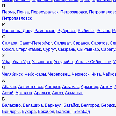
П
Пермь
,
Пенза
,
Первоуральск
,
Петрозаводск
,
Петропавловс
Петропавловск
Р
Ростов-на-Дону
,
Раменское
,
Рубцовск
,
Рыбинск
,
Рязань
,
Р
С
Самара
,
Санкт-Петербург
,
Салават
,
Саранск
,
Саратов
,
Се
Оскол
,
Стерлитамак
,
Сургут
,
Сызрань
,
Сыктывкар
,
Сарапу
У
Уфа
,
Улан-Удэ
,
Ульяновск
,
Уссурийск
,
Усолье-Сибирское
,
У
Ч
Челябинск
,
Чебоксары
,
Череповец
,
Черкесск
,
Чита
,
Чайко
А
Абакан
,
Альметьевск
,
Ангарск
,
Арзамас
,
Армавир
,
Артём
,
Аксай
,
Аркалык
,
Аральск
,
Аягоз
,
Алмалык
Б
Балаково
,
Балашиха
,
Барнаул
,
Батайск
,
Белгород
,
Бердск
Бендеры
,
Бухара
,
Бекобод
,
Балхаш
,
Бекабад