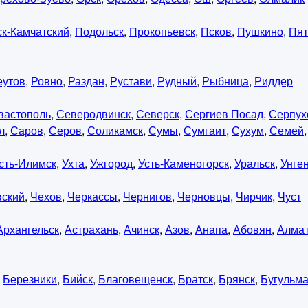
к-Камчатский
,
Подольск
,
Прокопьевск
,
Псков
,
Пушкино
,
Пят
еутов
,
Ровно
,
Раздан
,
Рустави
,
Рудный
,
Рыбница
,
Риддер
вастополь
,
Северодвинск
,
Северск
,
Сергиев Посад
,
Серпух
л
,
Саров
,
Серов
,
Соликамск
,
Сумы
,
Сумгаит
,
Сухум
,
Семей
сть-Илимск
,
Ухта
,
Ужгород
,
Усть-Каменогорск
,
Уральск
,
Унге
вский
,
Чехов
,
Черкассы
,
Чернигов
,
Черновцы
,
Чирчик
,
Чуст
Архангельск
,
Астрахань
,
Ачинск
,
Азов
,
Анапа
,
Абовян
,
Алма
,
Березники
,
Бийск
,
Благовещенск
,
Братск
,
Брянск
,
Бугульм