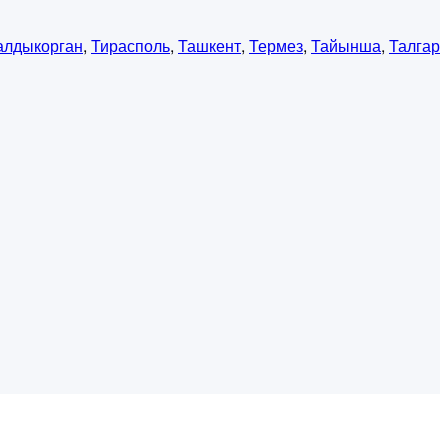
алдыкорган
,
Тирасполь
,
Ташкент
,
Термез
,
Тайынша
,
Талгар