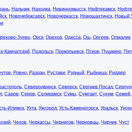
рань
,
Нальчик
,
Находка
,
Невинномысск
,
Нефтекамск
,
Нефте
йск
,
Новочебоксарск
,
Новочеркасск
,
Новошахтинск
,
Новый 
ои
рехово-Зуево
,
Орск
,
Орехов
,
Одесса
,
Ош
,
Оргеев
,
Олмалик
к-Камчатский
,
Подольск
,
Прокопьевск
,
Псков
,
Пушкино
,
Пят
еутов
,
Ровно
,
Раздан
,
Рустави
,
Рудный
,
Рыбница
,
Риддер
вастополь
,
Северодвинск
,
Северск
,
Сергиев Посад
,
Серпух
л
,
Саров
,
Серов
,
Соликамск
,
Сумы
,
Сумгаит
,
Сухум
,
Семей
сть-Илимск
,
Ухта
,
Ужгород
,
Усть-Каменогорск
,
Уральск
,
Унге
вский
,
Чехов
,
Черкассы
,
Чернигов
,
Черновцы
,
Чирчик
,
Чуст