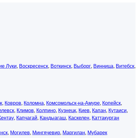
ие Луки
,
Воскресенск
,
Воткинск
,
Выборг
,
Винница
,
Витебск
,
к
,
Ковров
,
Коломна
,
Комсомольск-на-Амуре
,
Копейск
,
елевск
,
Климов
,
Колпино
,
Кузнецк
,
Киев
,
Капан
,
Кутаиси
,
Кентау
,
Капчагай
,
Кандыагаш
,
Каскелен
,
Каттакурган
нск
,
Могилев
,
Мингячевир
,
Маргилан
,
Мубарек