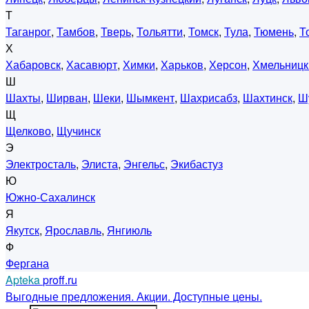
Т
Таганрог
,
Тамбов
,
Тверь
,
Тольятти
,
Томск
,
Тула
,
Тюмень
,
Т
Х
Хабаровск
,
Хасавюрт
,
Химки
,
Харьков
,
Херсон
,
Хмельницк
Ш
Шахты
,
Ширван
,
Шеки
,
Шымкент
,
Шахрисабз
,
Шахтинск
,
Ш
Щ
Щелково
,
Щучинск
Э
Электросталь
,
Элиста
,
Энгельс
,
Экибастуз
Ю
Южно-Сахалинск
Я
Якутск
,
Ярославль
,
Янгиюль
Ф
Фергана
Apteka
proff.ru
Выгодные предложения. Акции. Доступные цены.