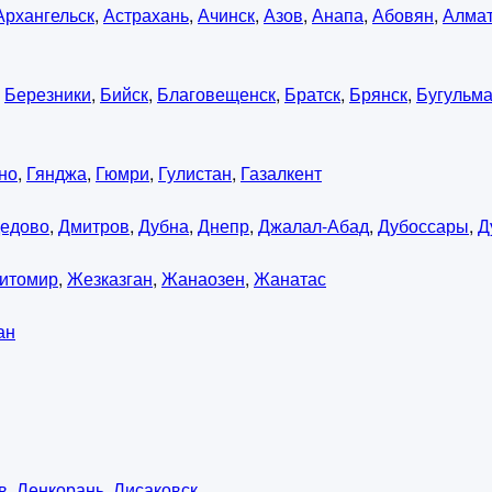
Архангельск
,
Астрахань
,
Ачинск
,
Азов
,
Анапа
,
Абовян
,
Алма
,
Березники
,
Бийск
,
Благовещенск
,
Братск
,
Брянск
,
Бугульм
но
,
Гянджа
,
Гюмри
,
Гулистан
,
Газалкент
едово
,
Дмитров
,
Дубна
,
Днепр
,
Джалал-Абад
,
Дубоссары
,
Д
итомир
,
Жезказган
,
Жанаозен
,
Жанатас
ан
в
,
Ленкорань
,
Лисаковск