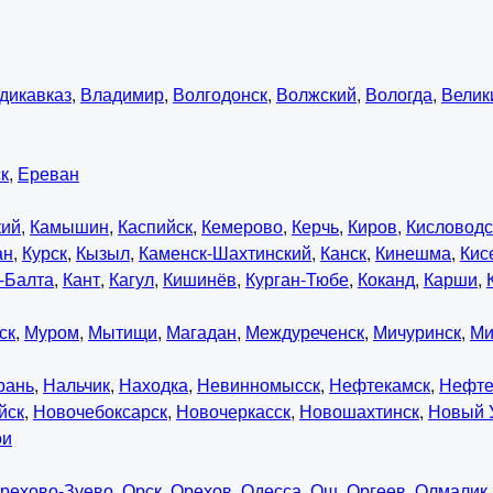
дикавказ
,
Владимир
,
Волгодонск
,
Волжский
,
Вологда
,
Велик
к
,
Ереван
кий
,
Камышин
,
Каспийск
,
Кемерово
,
Керчь
,
Киров
,
Кисловодс
ан
,
Курск
,
Кызыл
,
Каменск-Шахтинский
,
Канск
,
Кинешма
,
Кис
-Балта
,
Кант
,
Кагул
,
Кишинёв
,
Курган-Тюбе
,
Коканд
,
Карши
,
ск
,
Муром
,
Мытищи
,
Магадан
,
Междуреченск
,
Мичуринск
,
Ми
рань
,
Нальчик
,
Находка
,
Невинномысск
,
Нефтекамск
,
Нефте
йск
,
Новочебоксарск
,
Новочеркасск
,
Новошахтинск
,
Новый 
ои
рехово-Зуево
,
Орск
,
Орехов
,
Одесса
,
Ош
,
Оргеев
,
Олмалик