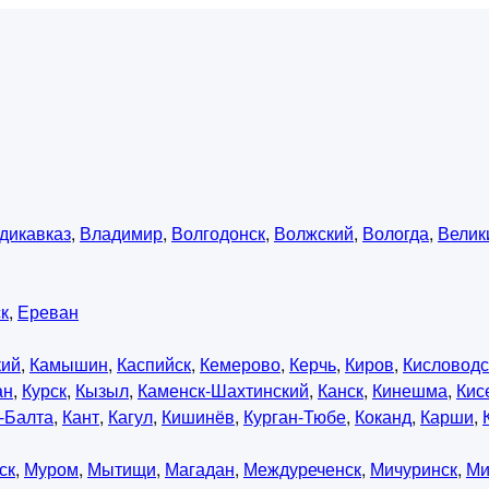
дикавказ
,
Владимир
,
Волгодонск
,
Волжский
,
Вологда
,
Велик
к
,
Ереван
кий
,
Камышин
,
Каспийск
,
Кемерово
,
Керчь
,
Киров
,
Кисловодс
ан
,
Курск
,
Кызыл
,
Каменск-Шахтинский
,
Канск
,
Кинешма
,
Кис
-Балта
,
Кант
,
Кагул
,
Кишинёв
,
Курган-Тюбе
,
Коканд
,
Карши
,
ск
,
Муром
,
Мытищи
,
Магадан
,
Междуреченск
,
Мичуринск
,
Ми