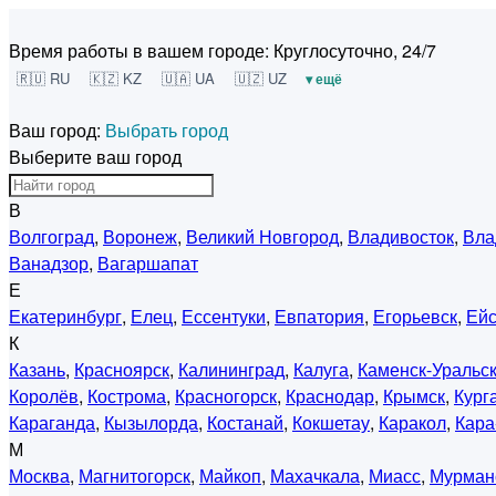
Время работы в вашем городе:
Круглосуточно, 24/7
🇷🇺 RU
🇰🇿 KZ
🇺🇦 UA
🇺🇿 UZ
▾ ещё
Ваш город:
Выбрать город
Выберите ваш город
В
Волгоград
,
Воронеж
,
Великий Новгород
,
Владивосток
,
Вла
Ванадзор
,
Вагаршапат
Е
Екатеринбург
,
Елец
,
Ессентуки
,
Евпатория
,
Егорьевск
,
Ейс
К
Казань
,
Красноярск
,
Калининград
,
Калуга
,
Каменск-Уральс
Королёв
,
Кострома
,
Красногорск
,
Краснодар
,
Крымск
,
Кург
Караганда
,
Кызылорда
,
Костанай
,
Кокшетау
,
Каракол
,
Кара
М
Москва
,
Магнитогорск
,
Майкоп
,
Махачкала
,
Миасс
,
Мурман