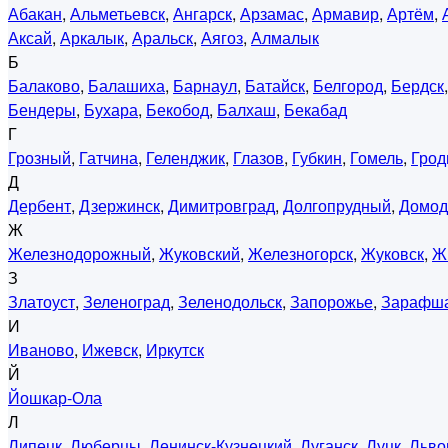
Абакан
,
Альметьевск
,
Ангарск
,
Арзамас
,
Армавир
,
Артём
,
Аксай
,
Аркалык
,
Аральск
,
Аягоз
,
Алмалык
Б
Балаково
,
Балашиха
,
Барнаул
,
Батайск
,
Белгород
,
Бердск
Бендеры
,
Бухара
,
Бекобод
,
Балхаш
,
Бекабад
Г
Грозный
,
Гатчина
,
Геленджик
,
Глазов
,
Губкин
,
Гомель
,
Грод
Д
Дербент
,
Дзержинск
,
Димитровград
,
Долгопрудный
,
Домод
Ж
Железнодорожный
,
Жуковский
,
Железногорск
,
Жуковск
,
Ж
З
Златоуст
,
Зеленоград
,
Зеленодольск
,
Запорожье
,
Зарафш
И
Иваново
,
Ижевск
,
Иркутск
Й
Йошкар-Ола
Л
Липецк
,
Люберцы
,
Ленинск-Кузнецкий
,
Луганск
,
Луцк
,
Льво