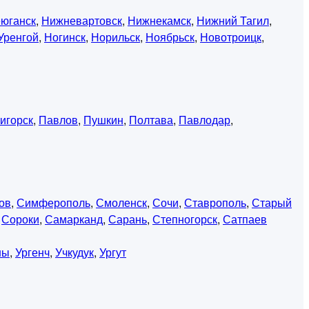
юганск
,
Нижневартовск
,
Нижнекамск
,
Нижний Тагил
,
Уренгой
,
Ногинск
,
Норильск
,
Ноябрьск
,
Новотроицк
,
игорск
,
Павлов
,
Пушкин
,
Полтава
,
Павлодар
,
ов
,
Симферополь
,
Смоленск
,
Сочи
,
Ставрополь
,
Старый
,
Сороки
,
Самарканд
,
Сарань
,
Степногорск
,
Сатпаев
ны
,
Ургенч
,
Учкудук
,
Ургут