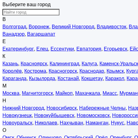
Выберите ваш город
В
Волгоград
,
Воронеж
,
Великий Новгород
,
Владивосток
,
Вла
Ванадзор
,
Вагаршапат
Е
Екатеринбург
,
Елец
,
Ессентуки
,
Евпатория
,
Егорьевск
,
Ейс
К
Казань
,
Красноярск
,
Калининград
,
Калуга
,
Каменск-Уральс
Королёв
,
Кострома
,
Красногорск
,
Краснодар
,
Крымск
,
Кург
Караганда
,
Кызылорда
,
Костанай
,
Кокшетау
,
Каракол
,
Кара
М
Москва
,
Магнитогорск
,
Майкоп
,
Махачкала
,
Миасс
,
Мурман
Н
Нижний Новгород
,
Новосибирск
,
Набережные Челны
,
Наз
Новокузнецк
,
Новокуйбышевск
,
Новомосковск
,
Новоросси
Новоуральск
,
Николаев
,
Нахчыван
,
Наманган
,
Нукус
,
Нав
О
Омск
,
Обнинск
,
Одинцово
,
Октябрьский
,
Орёл
,
Оренбург
,
О