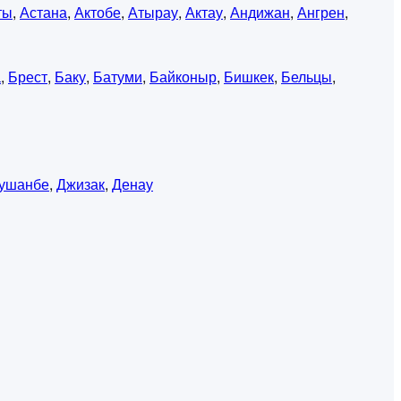
ты
,
Астана
,
Актобе
,
Атырау
,
Актау
,
Андижан
,
Ангрен
,
а
,
Брест
,
Баку
,
Батуми
,
Байконыр
,
Бишкек
,
Бельцы
,
ушанбе
,
Джизак
,
Денау