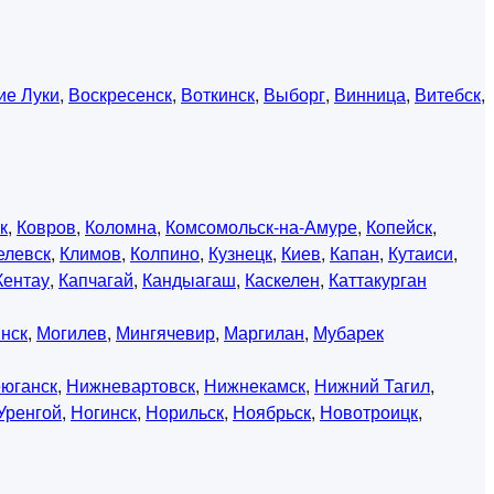
ие Луки
,
Воскресенск
,
Воткинск
,
Выборг
,
Винница
,
Витебск
,
к
,
Ковров
,
Коломна
,
Комсомольск-на-Амуре
,
Копейск
,
елевск
,
Климов
,
Колпино
,
Кузнецк
,
Киев
,
Капан
,
Кутаиси
,
Кентау
,
Капчагай
,
Кандыагаш
,
Каскелен
,
Каттакурган
нск
,
Могилев
,
Мингячевир
,
Маргилан
,
Мубарек
юганск
,
Нижневартовск
,
Нижнекамск
,
Нижний Тагил
,
Уренгой
,
Ногинск
,
Норильск
,
Ноябрьск
,
Новотроицк
,