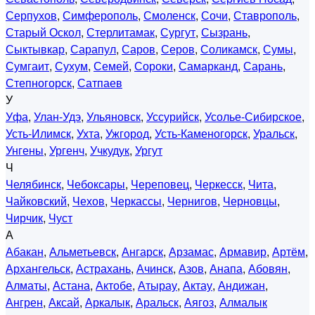
Серпухов
,
Симферополь
,
Смоленск
,
Сочи
,
Ставрополь
,
Старый Оскол
,
Стерлитамак
,
Сургут
,
Сызрань
,
Сыктывкар
,
Сарапул
,
Саров
,
Серов
,
Соликамск
,
Сумы
,
Сумгаит
,
Сухум
,
Семей
,
Сороки
,
Самарканд
,
Сарань
,
Степногорск
,
Сатпаев
У
Уфа
,
Улан-Удэ
,
Ульяновск
,
Уссурийск
,
Усолье-Сибирское
,
Усть-Илимск
,
Ухта
,
Ужгород
,
Усть-Каменогорск
,
Уральск
,
Унгены
,
Ургенч
,
Учкудук
,
Ургут
Ч
Челябинск
,
Чебоксары
,
Череповец
,
Черкесск
,
Чита
,
Чайковский
,
Чехов
,
Черкассы
,
Чернигов
,
Черновцы
,
Чирчик
,
Чуст
А
Абакан
,
Альметьевск
,
Ангарск
,
Арзамас
,
Армавир
,
Артём
,
Архангельск
,
Астрахань
,
Ачинск
,
Азов
,
Анапа
,
Абовян
,
Алматы
,
Астана
,
Актобе
,
Атырау
,
Актау
,
Андижан
,
Ангрен
,
Аксай
,
Аркалык
,
Аральск
,
Аягоз
,
Алмалык