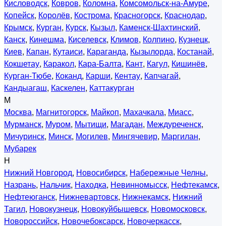
Кисловодск
,
Ковров
,
Коломна
,
Комсомольск-на-Амуре
,
Копейск
,
Королёв
,
Кострома
,
Красногорск
,
Краснодар
,
Крымск
,
Курган
,
Курск
,
Кызыл
,
Каменск-Шахтинский
,
Канск
,
Кинешма
,
Киселевск
,
Климов
,
Колпино
,
Кузнецк
,
Киев
,
Капан
,
Кутаиси
,
Караганда
,
Кызылорда
,
Костанай
,
Кокшетау
,
Каракол
,
Кара-Балта
,
Кант
,
Кагул
,
Кишинёв
,
Курган-Тюбе
,
Коканд
,
Карши
,
Кентау
,
Капчагай
,
Кандыагаш
,
Каскелен
,
Каттакурган
М
Москва
,
Магнитогорск
,
Майкоп
,
Махачкала
,
Миасс
,
Мурманск
,
Муром
,
Мытищи
,
Магадан
,
Междуреченск
,
Мичуринск
,
Минск
,
Могилев
,
Мингячевир
,
Маргилан
,
Мубарек
Н
Нижний Новгород
,
Новосибирск
,
Набережные Челны
,
Назрань
,
Нальчик
,
Находка
,
Невинномысск
,
Нефтекамск
,
Нефтеюганск
,
Нижневартовск
,
Нижнекамск
,
Нижний
Тагил
,
Новокузнецк
,
Новокуйбышевск
,
Новомосковск
,
Новороссийск
,
Новочебоксарск
,
Новочеркасск
,