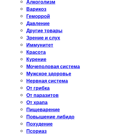
Алкоголизм
Варикоз
Геморрой
Давление
Другие товары
Зрение и слух
Иммунитет
Красота
Курение
Мочеполовая система
Мужское здоровье
Нервная система
От грибка
От паразитов
От храпа
Пищеварение
Повышение либидо
Похудение
Псориаз