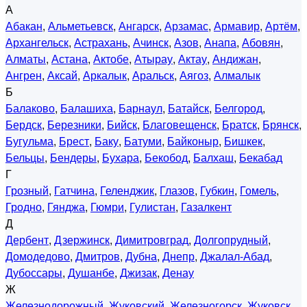
А
Абакан
,
Альметьевск
,
Ангарск
,
Арзамас
,
Армавир
,
Артём
,
Архангельск
,
Астрахань
,
Ачинск
,
Азов
,
Анапа
,
Абовян
,
Алматы
,
Астана
,
Актобе
,
Атырау
,
Актау
,
Андижан
,
Ангрен
,
Аксай
,
Аркалык
,
Аральск
,
Аягоз
,
Алмалык
Б
Балаково
,
Балашиха
,
Барнаул
,
Батайск
,
Белгород
,
Бердск
,
Березники
,
Бийск
,
Благовещенск
,
Братск
,
Брянск
,
Бугульма
,
Брест
,
Баку
,
Батуми
,
Байконыр
,
Бишкек
,
Бельцы
,
Бендеры
,
Бухара
,
Бекобод
,
Балхаш
,
Бекабад
Г
Грозный
,
Гатчина
,
Геленджик
,
Глазов
,
Губкин
,
Гомель
,
Гродно
,
Гянджа
,
Гюмри
,
Гулистан
,
Газалкент
Д
Дербент
,
Дзержинск
,
Димитровград
,
Долгопрудный
,
Домодедово
,
Дмитров
,
Дубна
,
Днепр
,
Джалал-Абад
,
Дубоссары
,
Душанбе
,
Джизак
,
Денау
Ж
Железнодорожный
,
Жуковский
,
Железногорск
,
Жуковск
,