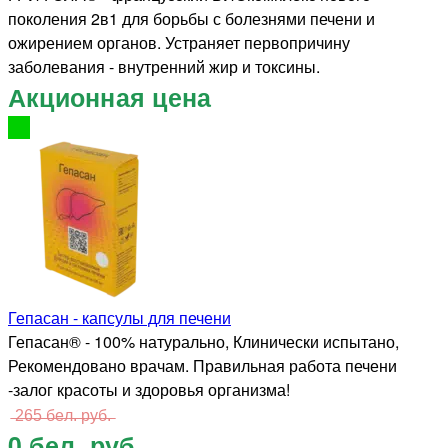
поколения 2в1 для борьбы с болезнями печени и
ожирением органов. Устраняет первопричину
заболевания - внутренний жир и токсины.
Акционная цена
Гепасан - капсулы для печени
Гепасан® - 100% натурально, Клинически испытано,
Рекомендовано врачам. Правильная работа печени
-залог красоты и здоровья организма!
̶2̶6̶5̶ ̶б̶е̶л̶.̶ ̶р̶у̶б̶.̶
0 бел. руб.