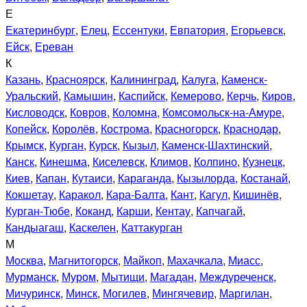
Е
Екатеринбург
,
Елец
,
Ессентуки
,
Евпатория
,
Егорьевск
,
Ейск
,
Ереван
К
Казань
,
Красноярск
,
Калининград
,
Калуга
,
Каменск-
Уральский
,
Камышин
,
Каспийск
,
Кемерово
,
Керчь
,
Киров
,
Кисловодск
,
Ковров
,
Коломна
,
Комсомольск-на-Амуре
,
Копейск
,
Королёв
,
Кострома
,
Красногорск
,
Краснодар
,
Крымск
,
Курган
,
Курск
,
Кызыл
,
Каменск-Шахтинский
,
Канск
,
Кинешма
,
Киселевск
,
Климов
,
Колпино
,
Кузнецк
,
Киев
,
Капан
,
Кутаиси
,
Караганда
,
Кызылорда
,
Костанай
,
Кокшетау
,
Каракол
,
Кара-Балта
,
Кант
,
Кагул
,
Кишинёв
,
Курган-Тюбе
,
Коканд
,
Карши
,
Кентау
,
Капчагай
,
Кандыагаш
,
Каскелен
,
Каттакурган
М
Москва
,
Магнитогорск
,
Майкоп
,
Махачкала
,
Миасс
,
Мурманск
,
Муром
,
Мытищи
,
Магадан
,
Междуреченск
,
Мичуринск
,
Минск
,
Могилев
,
Мингячевир
,
Маргилан
,