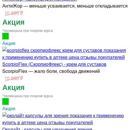
АнтиЖор — меньше усваивается, меньше откладывается
10 990 ₽
Акция
*промоцена при покупке курса
Акция
ScorpioFlex (СкорпиоФлекс) - крем для суставов
ScorpioFlex — жало боли, свобода движений
10 990 ₽
Акция
*промоцена при покупке курса
Акция
Околайт - капсулы для улучшения зрения