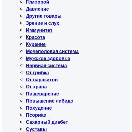
Геморрой
Давление
Другие товары
Зрение и слух
Иммунитет
Красота
Курение
Мочеполовая система
Мужское здоровье
Нервная система
От грибка
От паразитов
От храпа
Пищеварение
Повышение либидо
Похудение
Псориаз
Сахарный диабет
Суставы