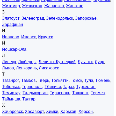
Житомир
,
Жезказган
,
Жанаозен
,
Жанатас
З
Златоуст
,
Зеленоград
,
Зеленодольск
,
Запорожье
,
Зарафшан
И
Иваново
,
Ижевск
,
Иркутск
Й
Йошкар-Ола
Л
Липецк
,
Люберцы
,
Ленинск-Кузнецкий
,
Луганск
,
Луцк
,
Львов
,
Ленкорань
,
Лисаковск
Т
Таганрог
,
Тамбов
,
Тверь
,
Тольятти
,
Томск
,
Тула
,
Тюмень
,
Тобольск
,
Тернополь
,
Тбилиси
,
Тараз
,
Туркестан
,
Темиртау
,
Талдыкорган
,
Тирасполь
,
Ташкент
,
Термез
,
Тайынша
,
Талгар
Х
Хабаровск
,
Хасавюрт
,
Химки
,
Харьков
,
Херсон
,