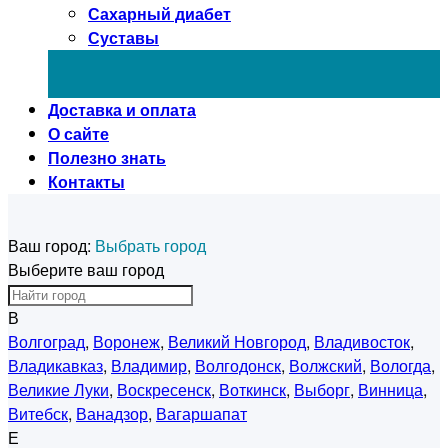
Сахарный диабет
Суставы
Доставка и оплата
О сайте
Полезно знать
Контакты
Ваш город:
Выбрать город
Выберите ваш город
В
Волгоград
,
Воронеж
,
Великий Новгород
,
Владивосток
,
Владикавказ
,
Владимир
,
Волгодонск
,
Волжский
,
Вологда
,
Великие Луки
,
Воскресенск
,
Воткинск
,
Выборг
,
Винница
,
Витебск
,
Ванадзор
,
Вагаршапат
Е