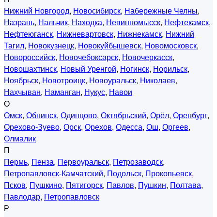
Нижний Новгород
,
Новосибирск
,
Набережные Челны
,
Назрань
,
Нальчик
,
Находка
,
Невинномысск
,
Нефтекамск
,
Нефтеюганск
,
Нижневартовск
,
Нижнекамск
,
Нижний
Тагил
,
Новокузнецк
,
Новокуйбышевск
,
Новомосковск
,
Новороссийск
,
Новочебоксарск
,
Новочеркасск
,
Новошахтинск
,
Новый Уренгой
,
Ногинск
,
Норильск
,
Ноябрьск
,
Новотроицк
,
Новоуральск
,
Николаев
,
Нахчыван
,
Наманган
,
Нукус
,
Навои
О
Омск
,
Обнинск
,
Одинцово
,
Октябрьский
,
Орёл
,
Оренбург
,
Орехово-Зуево
,
Орск
,
Орехов
,
Одесса
,
Ош
,
Оргеев
,
Олмалик
П
Пермь
,
Пенза
,
Первоуральск
,
Петрозаводск
,
Петропавловск-Камчатский
,
Подольск
,
Прокопьевск
,
Псков
,
Пушкино
,
Пятигорск
,
Павлов
,
Пушкин
,
Полтава
,
Павлодар
,
Петропавловск
Р