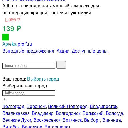
Arthron - природно-витаминный комплекс для
регенерации хрящей, костей и сухожилий
1 980 ₽
139 ₽
Apteka
proff.ru
Выгодные предложения. Акции. Доступные цены.
Ваш город:
Выбрать город
Выберите ваш город
В
Волгоград
,
Воронеж
,
Великий Новгород
,
Владивосток
,
Владикавказ
,
Владимир
,
Волгодонск
,
Волжский
,
Вологда
,
Великие Луки
,
Воскресенск
,
Воткинск
,
Выборг
,
Винница
,
Витебск
,
Ванадзор
,
Вагаршапат