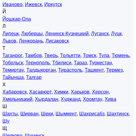
Иваново
,
Ижевск
,
Иркутск
Й
Йошкар-Ола
Л
Липецк
,
Люберцы
,
Ленинск-Кузнецкий
,
Луганск
,
Луцк
,
Львов
,
Ленкорань
,
Лисаковск
Т
Таганрог
,
Тамбов
,
Тверь
,
Тольятти
,
Томск
,
Тула
,
Тюмень
,
Тобольск
,
Тернополь
,
Тбилиси
,
Тараз
,
Туркестан
,
Темиртау
,
Талдыкорган
,
Тирасполь
,
Ташкент
,
Термез
,
Тайынша
,
Талгар
Х
Хабаровск
,
Хасавюрт
,
Химки
,
Харьков
,
Херсон
,
Хмельницкий
,
Хырдалан
,
Худжанд
,
Хромтау
,
Хива
Ш
Шахты
,
Ширван
,
Шеки
,
Шымкент
,
Шахрисабз
,
Шахтинск
,
Шу
Щ
Щелково
,
Щучинск