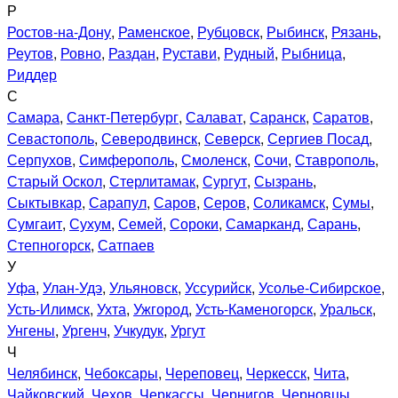
Р
Ростов-на-Дону
,
Раменское
,
Рубцовск
,
Рыбинск
,
Рязань
,
Реутов
,
Ровно
,
Раздан
,
Рустави
,
Рудный
,
Рыбница
,
Риддер
С
Самара
,
Санкт-Петербург
,
Салават
,
Саранск
,
Саратов
,
Севастополь
,
Северодвинск
,
Северск
,
Сергиев Посад
,
Серпухов
,
Симферополь
,
Смоленск
,
Сочи
,
Ставрополь
,
Старый Оскол
,
Стерлитамак
,
Сургут
,
Сызрань
,
Сыктывкар
,
Сарапул
,
Саров
,
Серов
,
Соликамск
,
Сумы
,
Сумгаит
,
Сухум
,
Семей
,
Сороки
,
Самарканд
,
Сарань
,
Степногорск
,
Сатпаев
У
Уфа
,
Улан-Удэ
,
Ульяновск
,
Уссурийск
,
Усолье-Сибирское
,
Усть-Илимск
,
Ухта
,
Ужгород
,
Усть-Каменогорск
,
Уральск
,
Унгены
,
Ургенч
,
Учкудук
,
Ургут
Ч
Челябинск
,
Чебоксары
,
Череповец
,
Черкесск
,
Чита
,
Чайковский
,
Чехов
,
Черкассы
,
Чернигов
,
Черновцы
,