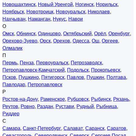
Новошахтинск
,
Новый Уренгой
,
Ногинск
,
Норильск
,
Ноябрьск
,
Новотроицк
,
Новоуральск
,
Николаев
,
Нахчыван
,
Наманган
,
Нукус
,
Навои
О
Омск
,
Обнинск
,
Одинцово
,
Октябрьский
,
Орёл
,
Оренбург
,
Орехово-Зуево
,
Орск
,
Орехов
,
Одесса
,
Ош
,
Оргеев
,
Олмалик
П
Пермь
,
Пенза
,
Первоуральск
,
Петрозаводск
,
Петропавловск-Камчатский
,
Подольск
,
Прокопьевск
,
Псков
,
Пушкино
,
Пятигорск
,
Павлов
,
Пушкин
,
Полтава
,
Павлодар
,
Петропавловск
Р
Ростов-на-Дону
,
Раменское
,
Рубцовск
,
Рыбинск
,
Рязань
,
Реутов
,
Ровно
,
Раздан
,
Рустави
,
Рудный
,
Рыбница
,
Риддер
С
Самара
,
Санкт-Петербург
,
Салават
,
Саранск
,
Саратов
,
Севастополь
,
Северодвинск
,
Северск
,
Сергиев Посад
,