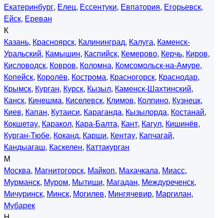
Екатеринбург
,
Елец
,
Ессентуки
,
Евпатория
,
Егорьевск
,
Ейск
,
Ереван
К
Казань
,
Красноярск
,
Калининград
,
Калуга
,
Каменск-
Уральский
,
Камышин
,
Каспийск
,
Кемерово
,
Керчь
,
Киров
,
Кисловодск
,
Ковров
,
Коломна
,
Комсомольск-на-Амуре
,
Копейск
,
Королёв
,
Кострома
,
Красногорск
,
Краснодар
,
Крымск
,
Курган
,
Курск
,
Кызыл
,
Каменск-Шахтинский
,
Канск
,
Кинешма
,
Киселевск
,
Климов
,
Колпино
,
Кузнецк
,
Киев
,
Капан
,
Кутаиси
,
Караганда
,
Кызылорда
,
Костанай
,
Кокшетау
,
Каракол
,
Кара-Балта
,
Кант
,
Кагул
,
Кишинёв
,
Курган-Тюбе
,
Коканд
,
Карши
,
Кентау
,
Капчагай
,
Кандыагаш
,
Каскелен
,
Каттакурган
М
Москва
,
Магнитогорск
,
Майкоп
,
Махачкала
,
Миасс
,
Мурманск
,
Муром
,
Мытищи
,
Магадан
,
Междуреченск
,
Мичуринск
,
Минск
,
Могилев
,
Мингячевир
,
Маргилан
,
Мубарек
Н