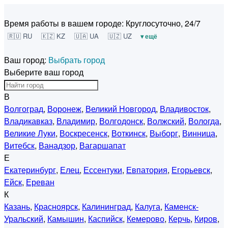
Время работы в вашем городе:
Круглосуточно, 24/7
🇷🇺 RU
🇰🇿 KZ
🇺🇦 UA
🇺🇿 UZ
▾ ещё
Ваш город:
Выбрать город
Выберите ваш город
В
Волгоград
,
Воронеж
,
Великий Новгород
,
Владивосток
,
Владикавказ
,
Владимир
,
Волгодонск
,
Волжский
,
Вологда
,
Великие Луки
,
Воскресенск
,
Воткинск
,
Выборг
,
Винница
,
Витебск
,
Ванадзор
,
Вагаршапат
Е
Екатеринбург
,
Елец
,
Ессентуки
,
Евпатория
,
Егорьевск
,
Ейск
,
Ереван
К
Казань
,
Красноярск
,
Калининград
,
Калуга
,
Каменск-
Уральский
,
Камышин
,
Каспийск
,
Кемерово
,
Керчь
,
Киров
,