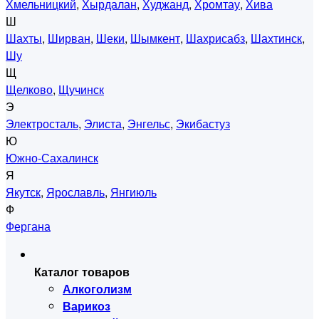
Хмельницкий
,
Хырдалан
,
Худжанд
,
Хромтау
,
Хива
Ш
Шахты
,
Ширван
,
Шеки
,
Шымкент
,
Шахрисабз
,
Шахтинск
,
Шу
Щ
Щелково
,
Щучинск
Э
Электросталь
,
Элиста
,
Энгельс
,
Экибастуз
Ю
Южно-Сахалинск
Я
Якутск
,
Ярославль
,
Янгиюль
Ф
Фергана
Каталог товаров
Алкоголизм
Варикоз