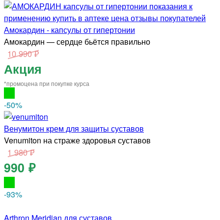
Амокардин - капсулы от гипертонии
Амокардин — сердце бьётся правильно
10 990 ₽
Акция
*промоцена при покупке курса
-50
%
Венумитон крем для защиты суставов
Venumiton на страже здоровья суставов
1 980 ₽
990 ₽
-93
%
Arthron Meridian для суставов