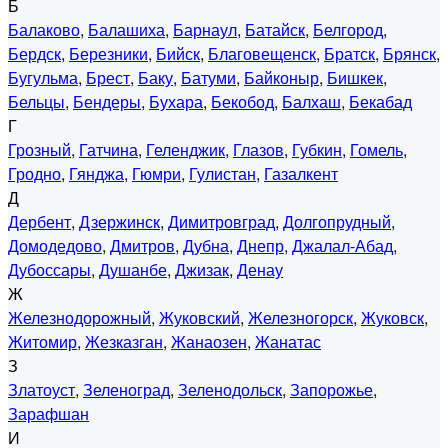
Б
Балаково
,
Балашиха
,
Барнаул
,
Батайск
,
Белгород
,
Бердск
,
Березники
,
Бийск
,
Благовещенск
,
Братск
,
Брянск
,
Бугульма
,
Брест
,
Баку
,
Батуми
,
Байконыр
,
Бишкек
,
Бельцы
,
Бендеры
,
Бухара
,
Бекобод
,
Балхаш
,
Бекабад
Г
Грозный
,
Гатчина
,
Геленджик
,
Глазов
,
Губкин
,
Гомель
,
Гродно
,
Гянджа
,
Гюмри
,
Гулистан
,
Газалкент
Д
Дербент
,
Дзержинск
,
Димитровград
,
Долгопрудный
,
Домодедово
,
Дмитров
,
Дубна
,
Днепр
,
Джалал-Абад
,
Дубоссары
,
Душанбе
,
Джизак
,
Денау
Ж
Железнодорожный
,
Жуковский
,
Железногорск
,
Жуковск
,
Житомир
,
Жезказган
,
Жанаозен
,
Жанатас
З
Златоуст
,
Зеленоград
,
Зеленодольск
,
Запорожье
,
Зарафшан
И