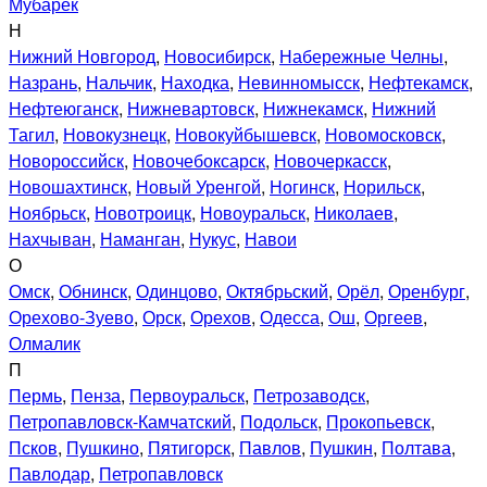
Мубарек
Н
Нижний Новгород
,
Новосибирск
,
Набережные Челны
,
Назрань
,
Нальчик
,
Находка
,
Невинномысск
,
Нефтекамск
,
Нефтеюганск
,
Нижневартовск
,
Нижнекамск
,
Нижний
Тагил
,
Новокузнецк
,
Новокуйбышевск
,
Новомосковск
,
Новороссийск
,
Новочебоксарск
,
Новочеркасск
,
Новошахтинск
,
Новый Уренгой
,
Ногинск
,
Норильск
,
Ноябрьск
,
Новотроицк
,
Новоуральск
,
Николаев
,
Нахчыван
,
Наманган
,
Нукус
,
Навои
О
Омск
,
Обнинск
,
Одинцово
,
Октябрьский
,
Орёл
,
Оренбург
,
Орехово-Зуево
,
Орск
,
Орехов
,
Одесса
,
Ош
,
Оргеев
,
Олмалик
П
Пермь
,
Пенза
,
Первоуральск
,
Петрозаводск
,
Петропавловск-Камчатский
,
Подольск
,
Прокопьевск
,
Псков
,
Пушкино
,
Пятигорск
,
Павлов
,
Пушкин
,
Полтава
,
Павлодар
,
Петропавловск