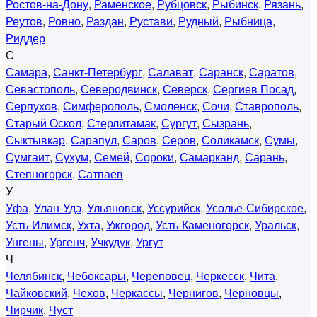
Ростов-на-Дону
,
Раменское
,
Рубцовск
,
Рыбинск
,
Рязань
,
Реутов
,
Ровно
,
Раздан
,
Рустави
,
Рудный
,
Рыбница
,
Риддер
С
Самара
,
Санкт-Петербург
,
Салават
,
Саранск
,
Саратов
,
Севастополь
,
Северодвинск
,
Северск
,
Сергиев Посад
,
Серпухов
,
Симферополь
,
Смоленск
,
Сочи
,
Ставрополь
,
Старый Оскол
,
Стерлитамак
,
Сургут
,
Сызрань
,
Сыктывкар
,
Сарапул
,
Саров
,
Серов
,
Соликамск
,
Сумы
,
Сумгаит
,
Сухум
,
Семей
,
Сороки
,
Самарканд
,
Сарань
,
Степногорск
,
Сатпаев
У
Уфа
,
Улан-Удэ
,
Ульяновск
,
Уссурийск
,
Усолье-Сибирское
,
Усть-Илимск
,
Ухта
,
Ужгород
,
Усть-Каменогорск
,
Уральск
,
Унгены
,
Ургенч
,
Учкудук
,
Ургут
Ч
Челябинск
,
Чебоксары
,
Череповец
,
Черкесск
,
Чита
,
Чайковский
,
Чехов
,
Черкассы
,
Чернигов
,
Черновцы
,
Чирчик
,
Чуст