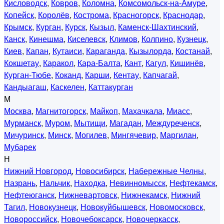
Кисловодск
,
Ковров
,
Коломна
,
Комсомольск-на-Амуре
,
Копейск
,
Королёв
,
Кострома
,
Красногорск
,
Краснодар
,
Крымск
,
Курган
,
Курск
,
Кызыл
,
Каменск-Шахтинский
,
Канск
,
Кинешма
,
Киселевск
,
Климов
,
Колпино
,
Кузнецк
,
Киев
,
Капан
,
Кутаиси
,
Караганда
,
Кызылорда
,
Костанай
,
Кокшетау
,
Каракол
,
Кара-Балта
,
Кант
,
Кагул
,
Кишинёв
,
Курган-Тюбе
,
Коканд
,
Карши
,
Кентау
,
Капчагай
,
Кандыагаш
,
Каскелен
,
Каттакурган
М
Москва
,
Магнитогорск
,
Майкоп
,
Махачкала
,
Миасс
,
Мурманск
,
Муром
,
Мытищи
,
Магадан
,
Междуреченск
,
Мичуринск
,
Минск
,
Могилев
,
Мингячевир
,
Маргилан
,
Мубарек
Н
Нижний Новгород
,
Новосибирск
,
Набережные Челны
,
Назрань
,
Нальчик
,
Находка
,
Невинномысск
,
Нефтекамск
,
Нефтеюганск
,
Нижневартовск
,
Нижнекамск
,
Нижний
Тагил
,
Новокузнецк
,
Новокуйбышевск
,
Новомосковск
,
Новороссийск
,
Новочебоксарск
,
Новочеркасск
,