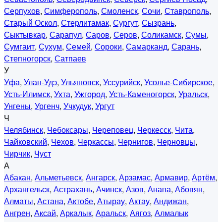
Серпухов
,
Симферополь
,
Смоленск
,
Сочи
,
Ставрополь
,
Старый Оскол
,
Стерлитамак
,
Сургут
,
Сызрань
,
Сыктывкар
,
Сарапул
,
Саров
,
Серов
,
Соликамск
,
Сумы
,
Сумгаит
,
Сухум
,
Семей
,
Сороки
,
Самарканд
,
Сарань
,
Степногорск
,
Сатпаев
У
Уфа
,
Улан-Удэ
,
Ульяновск
,
Уссурийск
,
Усолье-Сибирское
,
Усть-Илимск
,
Ухта
,
Ужгород
,
Усть-Каменогорск
,
Уральск
,
Унгены
,
Ургенч
,
Учкудук
,
Ургут
Ч
Челябинск
,
Чебоксары
,
Череповец
,
Черкесск
,
Чита
,
Чайковский
,
Чехов
,
Черкассы
,
Чернигов
,
Черновцы
,
Чирчик
,
Чуст
А
Абакан
,
Альметьевск
,
Ангарск
,
Арзамас
,
Армавир
,
Артём
,
Архангельск
,
Астрахань
,
Ачинск
,
Азов
,
Анапа
,
Абовян
,
Алматы
,
Астана
,
Актобе
,
Атырау
,
Актау
,
Андижан
,
Ангрен
,
Аксай
,
Аркалык
,
Аральск
,
Аягоз
,
Алмалык