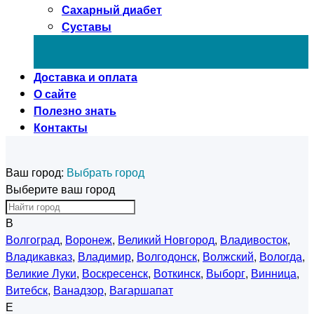
Сахарный диабет
Суставы
Доставка и оплата
О сайте
Полезно знать
Контакты
Ваш город:
Выбрать город
Выберите ваш город
В
Волгоград
,
Воронеж
,
Великий Новгород
,
Владивосток
,
Владикавказ
,
Владимир
,
Волгодонск
,
Волжский
,
Вологда
,
Великие Луки
,
Воскресенск
,
Воткинск
,
Выборг
,
Винница
,
Витебск
,
Ванадзор
,
Вагаршапат
Е