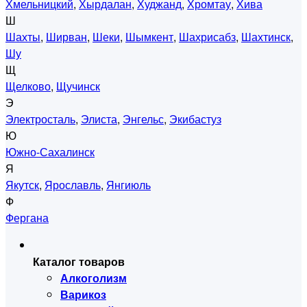
Хмельницкий
,
Хырдалан
,
Худжанд
,
Хромтау
,
Хива
Ш
Шахты
,
Ширван
,
Шеки
,
Шымкент
,
Шахрисабз
,
Шахтинск
,
Шу
Щ
Щелково
,
Щучинск
Э
Электросталь
,
Элиста
,
Энгельс
,
Экибастуз
Ю
Южно-Сахалинск
Я
Якутск
,
Ярославль
,
Янгиюль
Ф
Фергана
Каталог товаров
Алкоголизм
Варикоз