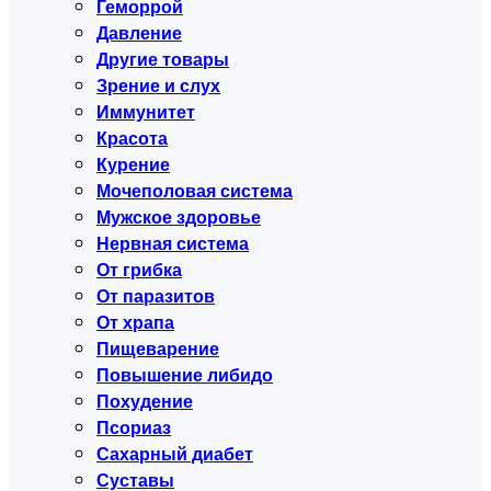
Геморрой
Давление
Другие товары
Зрение и слух
Иммунитет
Красота
Курение
Мочеполовая система
Мужское здоровье
Нервная система
От грибка
От паразитов
От храпа
Пищеварение
Повышение либидо
Похудение
Псориаз
Сахарный диабет
Суставы