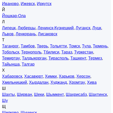
Иваново
,
Ижевск
,
Иркутск
Й
Йошкар-Ола
Л
Липецк
,
Люберцы
,
Ленинск-Кузнецкий
,
Луганск
,
Луцк
,
Львов
,
Ленкорань
,
Лисаковск
Т
Таганрог
,
Тамбов
,
Тверь
,
Тольятти
,
Томск
,
Тула
,
Тюмень
,
Тобольск
,
Тернополь
,
Тбилиси
,
Тараз
,
Туркестан
,
Темиртау
,
Талдыкорган
,
Тирасполь
,
Ташкент
,
Термез
,
Тайынша
,
Талгар
Х
Хабаровск
,
Хасавюрт
,
Химки
,
Харьков
,
Херсон
,
Хмельницкий
,
Хырдалан
,
Худжанд
,
Хромтау
,
Хива
Ш
Шахты
,
Ширван
,
Шеки
,
Шымкент
,
Шахрисабз
,
Шахтинск
,
Шу
Щ
Щелково
,
Щучинск