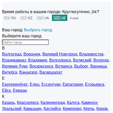
Время работы в вашем городе:
Круглосуточно, 24/7
🇷🇺 RU
🇰🇿 KZ
🇺🇦 UA
🇺🇿 UZ
▾ ещё
Ваш город:
Выбрать город
Выберите ваш город
В
Волгоград
,
Воронеж
,
Великий Новгород
,
Владивосток
,
Владикавказ
,
Владимир
,
Волгодонск
,
Волжский
,
Вологда
,
Великие Луки
,
Воскресенск
,
Воткинск
,
Выборг
,
Винница
,
Витебск
,
Ванадзор
,
Вагаршапат
Е
Екатеринбург
,
Елец
,
Ессентуки
,
Евпатория
,
Егорьевск
,
Ейск
,
Ереван
К
Казань
,
Красноярск
,
Калининград
,
Калуга
,
Каменск-
Уральский
,
Камышин
,
Каспийск
,
Кемерово
,
Керчь
,
Киров
,