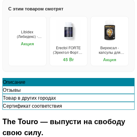
С этим товаром смотрят
Libidex
(Либидекс) -
капсулы от
Акция
простатита и для
Erectol FORTE
Вирексал -
потенции
(Эректол Форте) -
капсулы для
средство для
потенции
45 Br
Акция
потенции
Описание
Отзывы
Товар в других городах
Сертификат соответствия
The Touro — выпусти на свободу
свою силу.