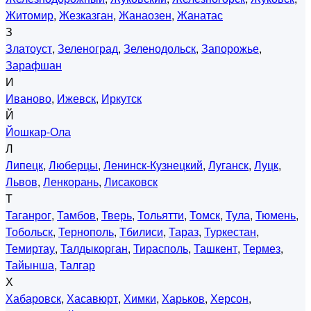
Житомир
,
Жезказган
,
Жанаозен
,
Жанатас
З
Златоуст
,
Зеленоград
,
Зеленодольск
,
Запорожье
,
Зарафшан
И
Иваново
,
Ижевск
,
Иркутск
Й
Йошкар-Ола
Л
Липецк
,
Люберцы
,
Ленинск-Кузнецкий
,
Луганск
,
Луцк
,
Львов
,
Ленкорань
,
Лисаковск
Т
Таганрог
,
Тамбов
,
Тверь
,
Тольятти
,
Томск
,
Тула
,
Тюмень
,
Тобольск
,
Тернополь
,
Тбилиси
,
Тараз
,
Туркестан
,
Темиртау
,
Талдыкорган
,
Тирасполь
,
Ташкент
,
Термез
,
Тайынша
,
Талгар
Х
Хабаровск
,
Хасавюрт
,
Химки
,
Харьков
,
Херсон
,