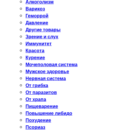
Алкоголизм
Варикоз
Геморрой
Давление
Другие товары
Зрение и слух
Иммунитет
Красота
Курение
Мочеполовая система
Мужское здоровье
Нервная система
От грибка
От паразитов
От храпа
Пищеварение
Повышение либидо
Похудение
Псориаз