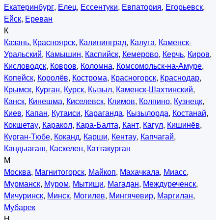
Екатеринбург
,
Елец
,
Ессентуки
,
Евпатория
,
Егорьевск
,
Ейск
,
Ереван
К
Казань
,
Красноярск
,
Калининград
,
Калуга
,
Каменск-
Уральский
,
Камышин
,
Каспийск
,
Кемерово
,
Керчь
,
Киров
,
Кисловодск
,
Ковров
,
Коломна
,
Комсомольск-на-Амуре
,
Копейск
,
Королёв
,
Кострома
,
Красногорск
,
Краснодар
,
Крымск
,
Курган
,
Курск
,
Кызыл
,
Каменск-Шахтинский
,
Канск
,
Кинешма
,
Киселевск
,
Климов
,
Колпино
,
Кузнецк
,
Киев
,
Капан
,
Кутаиси
,
Караганда
,
Кызылорда
,
Костанай
,
Кокшетау
,
Каракол
,
Кара-Балта
,
Кант
,
Кагул
,
Кишинёв
,
Курган-Тюбе
,
Коканд
,
Карши
,
Кентау
,
Капчагай
,
Кандыагаш
,
Каскелен
,
Каттакурган
М
Москва
,
Магнитогорск
,
Майкоп
,
Махачкала
,
Миасс
,
Мурманск
,
Муром
,
Мытищи
,
Магадан
,
Междуреченск
,
Мичуринск
,
Минск
,
Могилев
,
Мингячевир
,
Маргилан
,
Мубарек
Н