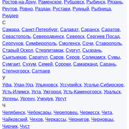
Ростов-на-Дону
,
Раменское
,
Рубцовск
,
Рыбинск
,
Рязань
,
Реутов
,
Ровно
,
Раздан
,
Рустави
,
Рудный
,
Рыбница
,
Риддер
С
Самара
,
Санкт-Петербург
,
Салават
,
Саранск
,
Саратов
,
Севастополь
,
Северодвинск
,
Северск
,
Сергиев Посад
,
Серпухов
,
Симферополь
,
Смоленск
,
Сочи
,
Ставрополь
,
Старый Оскол
,
Стерлитамак
,
Сургут
,
Сызрань
,
Сыктывкар
,
Сарапул
,
Саров
,
Серов
,
Соликамск
,
Сумы
,
Сумгаит
,
Сухум
,
Семей
,
Сороки
,
Самарканд
,
Сарань
,
Степногорск
,
Сатпаев
У
Уфа
,
Улан-Удэ
,
Ульяновск
,
Уссурийск
,
Усолье-Сибирское
,
Усть-Илимск
,
Ухта
,
Ужгород
,
Усть-Каменогорск
,
Уральск
,
Унгены
,
Ургенч
,
Учкудук
,
Ургут
Ч
Челябинск
,
Чебоксары
,
Череповец
,
Черкесск
,
Чита
,
Чайковский
,
Чехов
,
Черкассы
,
Чернигов
,
Черновцы
,
Чирчик
,
Чуст