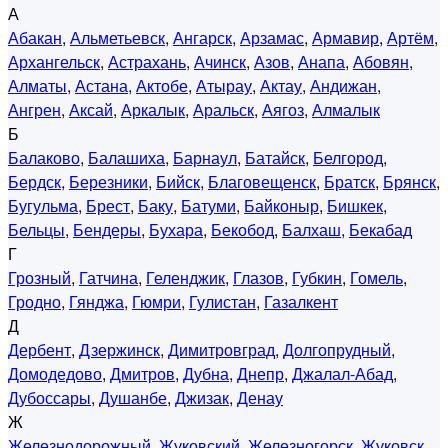
А
Абакан
,
Альметьевск
,
Ангарск
,
Арзамас
,
Армавир
,
Артём
,
Архангельск
,
Астрахань
,
Ачинск
,
Азов
,
Анапа
,
Абовян
,
Алматы
,
Астана
,
Актобе
,
Атырау
,
Актау
,
Андижан
,
Ангрен
,
Аксай
,
Аркалык
,
Аральск
,
Аягоз
,
Алмалык
Б
Балаково
,
Балашиха
,
Барнаул
,
Батайск
,
Белгород
,
Бердск
,
Березники
,
Бийск
,
Благовещенск
,
Братск
,
Брянск
,
Бугульма
,
Брест
,
Баку
,
Батуми
,
Байконыр
,
Бишкек
,
Бельцы
,
Бендеры
,
Бухара
,
Бекобод
,
Балхаш
,
Бекабад
Г
Грозный
,
Гатчина
,
Геленджик
,
Глазов
,
Губкин
,
Гомель
,
Гродно
,
Гянджа
,
Гюмри
,
Гулистан
,
Газалкент
Д
Дербент
,
Дзержинск
,
Димитровград
,
Долгопрудный
,
Домодедово
,
Дмитров
,
Дубна
,
Днепр
,
Джалал-Абад
,
Дубоссары
,
Душанбе
,
Джизак
,
Денау
Ж
Железнодорожный
,
Жуковский
,
Железногорск
,
Жуковск
,