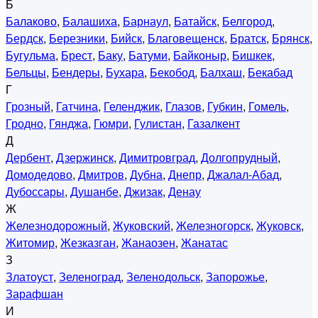
Б
Балаково
,
Балашиха
,
Барнаул
,
Батайск
,
Белгород
,
Бердск
,
Березники
,
Бийск
,
Благовещенск
,
Братск
,
Брянск
,
Бугульма
,
Брест
,
Баку
,
Батуми
,
Байконыр
,
Бишкек
,
Бельцы
,
Бендеры
,
Бухара
,
Бекобод
,
Балхаш
,
Бекабад
Г
Грозный
,
Гатчина
,
Геленджик
,
Глазов
,
Губкин
,
Гомель
,
Гродно
,
Гянджа
,
Гюмри
,
Гулистан
,
Газалкент
Д
Дербент
,
Дзержинск
,
Димитровград
,
Долгопрудный
,
Домодедово
,
Дмитров
,
Дубна
,
Днепр
,
Джалал-Абад
,
Дубоссары
,
Душанбе
,
Джизак
,
Денау
Ж
Железнодорожный
,
Жуковский
,
Железногорск
,
Жуковск
,
Житомир
,
Жезказган
,
Жанаозен
,
Жанатас
З
Златоуст
,
Зеленоград
,
Зеленодольск
,
Запорожье
,
Зарафшан
И