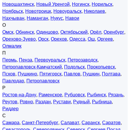
Новошахтинск
,
Новый Уренгой
,
Ногинск
,
Норильск
,
Ноябрьск
,
Новотроицк
,
Новоуральск
,
Николаев
,
Нахчыван
,
Наманган
,
Нукус
,
Навои
О
Омск
,
Обнинск
,
Одинцово
,
Октябрьский
,
Орёл
,
Оренбург
,
Орехово-Зуево
,
Орск
,
Орехов
,
Одесса
,
Ош
,
Оргеев
,
Олмалик
П
Пермь
,
Пенза
,
Первоуральск
,
Петрозаводск
,
Петропавловск-Камчатский
,
Подольск
,
Прокопьевск
,
Псков
,
Пушкино
,
Пятигорск
,
Павлов
,
Пушкин
,
Полтава
,
Павлодар
,
Петропавловск
Р
Ростов-на-Дону
,
Раменское
,
Рубцовск
,
Рыбинск
,
Рязань
,
Реутов
,
Ровно
,
Раздан
,
Рустави
,
Рудный
,
Рыбница
,
Риддер
С
Самара
,
Санкт-Петербург
,
Салават
,
Саранск
,
Саратов
,
Севастополь
,
Северодвинск
,
Северск
,
Сергиев Посад
,