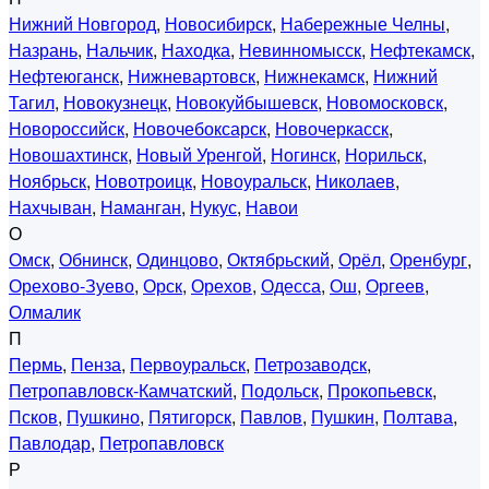
Нижний Новгород
,
Новосибирск
,
Набережные Челны
,
Назрань
,
Нальчик
,
Находка
,
Невинномысск
,
Нефтекамск
,
Нефтеюганск
,
Нижневартовск
,
Нижнекамск
,
Нижний
Тагил
,
Новокузнецк
,
Новокуйбышевск
,
Новомосковск
,
Новороссийск
,
Новочебоксарск
,
Новочеркасск
,
Новошахтинск
,
Новый Уренгой
,
Ногинск
,
Норильск
,
Ноябрьск
,
Новотроицк
,
Новоуральск
,
Николаев
,
Нахчыван
,
Наманган
,
Нукус
,
Навои
О
Омск
,
Обнинск
,
Одинцово
,
Октябрьский
,
Орёл
,
Оренбург
,
Орехово-Зуево
,
Орск
,
Орехов
,
Одесса
,
Ош
,
Оргеев
,
Олмалик
П
Пермь
,
Пенза
,
Первоуральск
,
Петрозаводск
,
Петропавловск-Камчатский
,
Подольск
,
Прокопьевск
,
Псков
,
Пушкино
,
Пятигорск
,
Павлов
,
Пушкин
,
Полтава
,
Павлодар
,
Петропавловск
Р